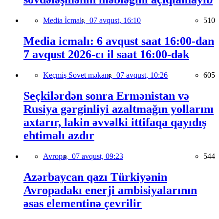
Media İcmalı,
07 avqust, 16:10
510
Media icmalı: 6 avqust saat 16:00-dan
7 avqust 2026-cı il saat 16:00-dək
Keçmiş Sovet məkanı,
07 avqust, 10:26
605
Seçkilərdən sonra Ermənistan və
Rusiya gərginliyi azaltmağın yollarını
axtarır, lakin əvvəlki ittifaqa qayıdış
ehtimalı azdır
Avropa,
07 avqust, 09:23
544
Azərbaycan qazı Türkiyənin
Avropadakı enerji ambisiyalarının
əsas elementinə çevrilir