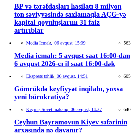
BP və tərəfdaşları hasilatı 8 milyon
ton səviyyəsində saxlamaqla AÇG-yə
kapital qoyuluşlarını 31 faiz
artırıblar
Media İcmalı,
06 avqust, 15:09
563
Media icmalı: 5 avqust saat 16:00-dan
6 avqust 2026-cı il saat 16:00-dək
Ekspress təhlil,
06 avqust, 14:51
605
Gömrükdə keyfiyyət inqilabı, yoxsa
yeni bürokratiya?
Keçmiş Sovet məkanı,
06 avqust, 14:37
640
Ceyhun Bayramovun Kiyev səfərinin
arxasında nə dayanır?