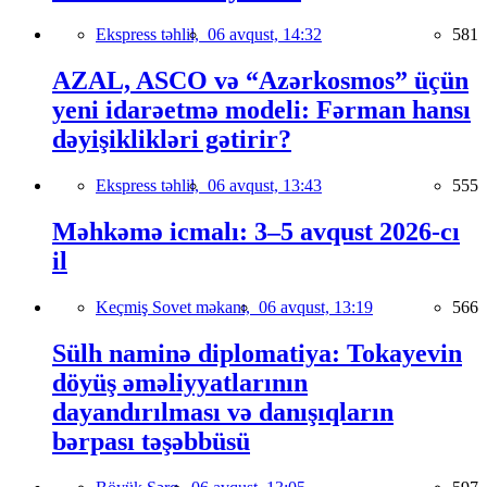
Ekspress təhlil,
06 avqust, 14:32
581
AZAL, ASCO və “Azərkosmos” üçün
yeni idarəetmə modeli: Fərman hansı
dəyişiklikləri gətirir?
Ekspress təhlil,
06 avqust, 13:43
555
Məhkəmə icmalı: 3–5 avqust 2026-cı
il
Keçmiş Sovet məkanı,
06 avqust, 13:19
566
Sülh naminə diplomatiya: Tokayevin
döyüş əməliyyatlarının
dayandırılması və danışıqların
bərpası təşəbbüsü