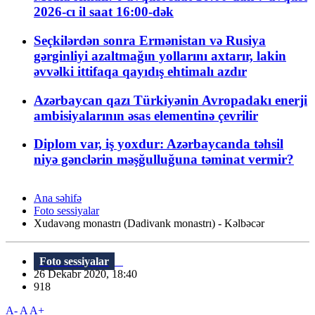
2026-cı il saat 16:00-dək
Seçkilərdən sonra Ermənistan və Rusiya
gərginliyi azaltmağın yollarını axtarır, lakin
əvvəlki ittifaqa qayıdış ehtimalı azdır
Azərbaycan qazı Türkiyənin Avropadakı enerji
ambisiyalarının əsas elementinə çevrilir
Diplom var, iş yoxdur: Azərbaycanda təhsil
niyə gənclərin məşğulluğuna təminat vermir?
Ana səhifə
Foto sessiyalar
Xudavəng monastrı (Dadivank monastrı) - Kəlbəcər
Foto sessiyalar
26 Dekabr 2020, 18:40
918
A-
A
A+