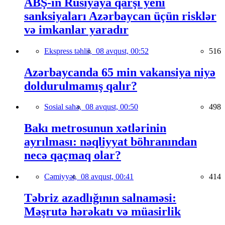
ABŞ-ın Rusiyaya qarşı yeni
sanksiyaları Azərbaycan üçün risklər
və imkanlar yaradır
Ekspress təhlil,
08 avqust, 00:52
516
Azərbaycanda 65 min vakansiya niyə
doldurulmamış qalır?
Sosial sahə,
08 avqust, 00:50
498
Bakı metrosunun xətlərinin
ayrılması: nəqliyyat böhranından
necə qaçmaq olar?
Cəmiyyət,
08 avqust, 00:41
414
Təbriz azadlığının salnaməsi:
Məşrutə hərəkatı və müasirlik