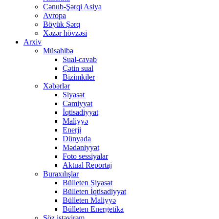
Cənub-Şərqi Asiya
Avropa
Böyük Şərq
Xəzər hövzəsi
Arxiv
Müsahibə
Sual-cavab
Çətin sual
Bizimkiler
Xəbərlər
Siyasət
Cəmiyyət
İqtisadiyyat
Maliyyə
Enerji
Dünyada
Mədəniyyət
Foto sessiyalar
Aktual Reportaj
Buraxılışlar
Bülleten Siyasət
Bülleten İqtisadiyyat
Bülleten Maliyyə
Bülleten Energetika
Söz istəyirəm