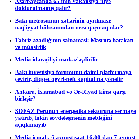
Azərbaycanda 65 min vakansiya niyə
doldurulmamış qalır?
Bakı metrosunun xətlərinin ayrılması:
nəqliyyat böhranından necə qaçmaq olar?
Təbriz azadlığının salnaməsi: Məşrutə hərəkatı
və müasirlik
Media idarəçiliyi mərkəzləşdirilir
Bakı investisiya forumunu daimi platformaya
çevirir, diqqət qeyri-neft kapitalına yönəlir
Ankara, İslamabad və Ər-Riyad kimə qarşı
birləşir?
SOFAZ Perunun energetika sektoruna sərmayə
yatırıb, lakin sövdələşmənin məbləğini
açıqlamayıb
Media icmalı: 6 avqust saat 16:00-dan 7 avqust