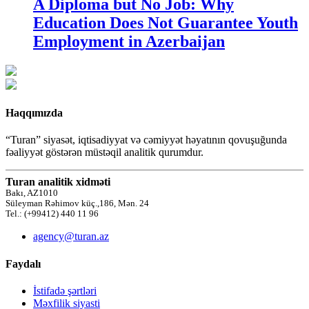
A Diploma but No Job: Why
Education Does Not Guarantee Youth
Employment in Azerbaijan
Haqqımızda
“Turan” siyasət, iqtisadiyyat və cəmiyyət həyatının qovuşuğunda
fəaliyyət göstərən müstəqil analitik qurumdur.
Turan analitik xidməti
Bakı, AZ1010
Süleyman Rəhimov küç.,186, Mən. 24
Tel.: (+99412) 440 11 96
agency@turan.az
Faydalı
İstifadə şərtləri
Məxfilik siyasti