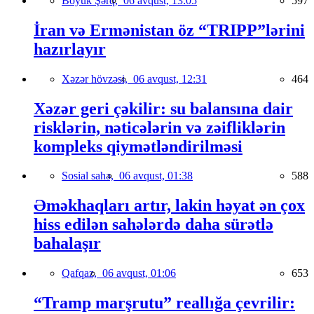
Böyük Şərq,
06 avqust, 13:05
597
İran və Ermənistan öz “TRIPP”lərini
hazırlayır
Xəzər hövzəsi,
06 avqust, 12:31
464
Xəzər geri çəkilir: su balansına dair
risklərin, nəticələrin və zəifliklərin
kompleks qiymətləndirilməsi
Sosial sahə,
06 avqust, 01:38
588
Əməkhaqları artır, lakin həyat ən çox
hiss edilən sahələrdə daha sürətlə
bahalaşır
Qafqaz,
06 avqust, 01:06
653
“Tramp marşrutu” reallığa çevrilir: