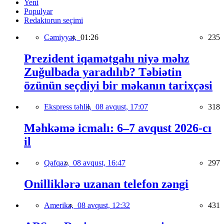
Yeni
Populyar
Redaktorun seçimi
Cəmiyyət,
01:26
235
Prezident iqamətgahı niyə məhz
Zuğulbada yaradılıb? Təbiətin
özünün seçdiyi bir məkanın tarixçəsi
Ekspress təhlil,
08 avqust, 17:07
318
Məhkəmə icmalı: 6–7 avqust 2026-cı
il
Qafqaz,
08 avqust, 16:47
297
Onilliklərə uzanan telefon zəngi
Amerika,
08 avqust, 12:32
431