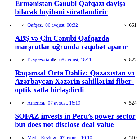
Ermənistan Cənubi Qafqazı dəyişə
biləcək layihəni sürətləndirir
Qafqaz,
06 avqust, 00:32
661
ABŞ və Çin Cənubi Qafqazda
marşrutlar uğrunda rəqabət aparır
Ekspress təhlil,
05 avqust, 18:11
822
Rəqəmsal Orta Dəhliz: Qazaxıstan və
Azərbaycan Xəzərin sahillərini fiber-
optik xətlə birləşdirdi
America,
07 avqust, 16:19
524
SOFAZ invests in Peru’s power sector
but does not disclose deal value
Media Review,
07 avqust, 16:10
510