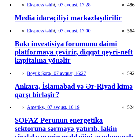
Ekspress təhlil,
07 avqust, 17:28
486
Media idarəçiliyi mərkəzləşdirilir
Ekspress təhlil,
07 avqust, 17:00
564
Bakı investisiya forumunu daimi
platformaya çevirir, diqqət qeyri-neft
kapitalına yönəlir
Böyük Şərq,
07 avqust, 16:27
592
Ankara, İslamabad və Ər-Riyad kimə
qarşı birləşir?
Amerika,
07 avqust, 16:19
524
SOFAZ Perunun energetika
sektoruna sərmayə yatırıb, lakin
sövdələşmənin məbləğini açıqlamayıb