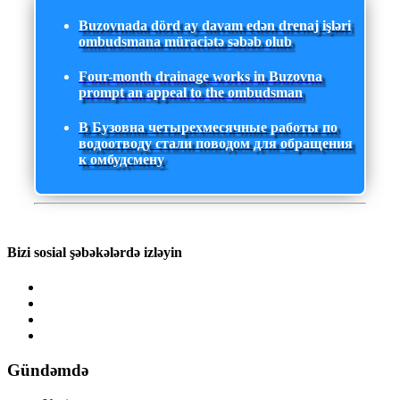
Buzovnada dörd ay davam edən drenaj işləri
ombudsmana müraciətə səbəb olub
Four-month drainage works in Buzovna
prompt an appeal to the ombudsman
В Бузовна четырехмесячные работы по
водоотводу стали поводом для обращения
к омбудсмену
Bizi sosial şəbəkələrdə izləyin
Gündəmdə