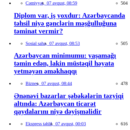
Cəmiyyət,
07 avqust, 08:59
504
Diplom var, iş yoxdur: Azərbaycanda
təhsil niyə gənclərin məşğulluğuna
təminat vermir?
Sosial sahə,
07 avqust, 08:53
505
Azərbaycan minimumu: yaşamağı
təmin edən, lakin müstəqil həyata
yetməyən əməkhaqqı
Biznes,
07 avqust, 08:44
478
Ənənəvi bazarlar şəbəkələrin təzyiqi
altında: Azərbaycan ticarət
qaydalarını niyə dəyişməlidir
Ekspress təhlil,
07 avqust, 00:03
616