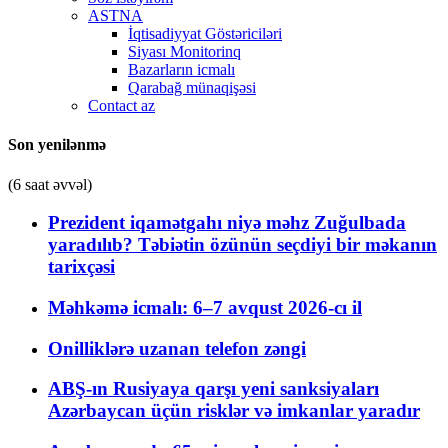
ASTNA
İqtisadiyyat Göstəriciləri
Siyası Monitorinq
Bazarların icmalı
Qarabağ münaqişəsi
Contact az
Son yenilənmə
(6 saat əvvəl)
Prezident iqamətgahı niyə məhz Zuğulbada
yaradılıb? Təbiətin özünün seçdiyi bir məkanın
tarixçəsi
Məhkəmə icmalı: 6–7 avqust 2026-cı il
Onilliklərə uzanan telefon zəngi
ABŞ-ın Rusiyaya qarşı yeni sanksiyaları
Azərbaycan üçün risklər və imkanlar yaradır