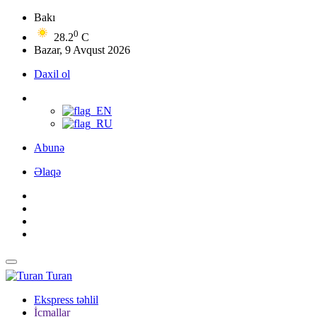
Bakı
0
28.2
C
Bazar, 9 Avqust 2026
Daxil ol
Abunə
Əlaqə
Turan
Ekspress təhlil
İcmallar