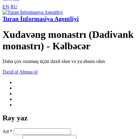
EN
RU
Turan İnformasiya Agentliyi
Xudavəng monastrı (Dadivank
monastrı) - Kəlbəcər
Daha çox oxumaq üçün daxil olun və ya abunə olun
Daxil ol
Abunə ol
Rəy yaz
Ad *