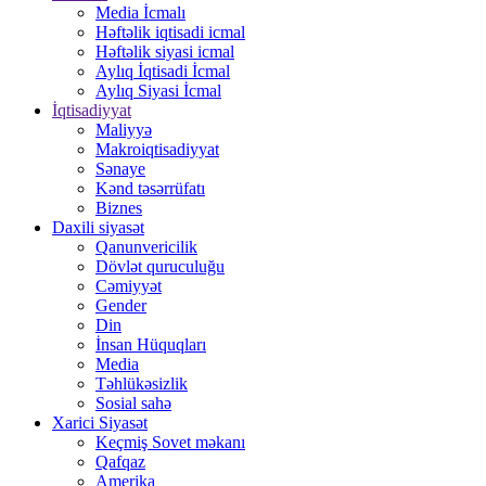
Media İcmalı
Həftəlik iqtisadi icmal
Həftəlik siyasi icmal
Aylıq İqtisadi İcmal
Aylıq Siyasi İcmal
İqtisadiyyat
Maliyyə
Makroiqtisadiyyat
Sənaye
Kənd təsərrüfatı
Biznes
Daxili siyasət
Qanunvericilik
Dövlət quruculuğu
Cəmiyyət
Gender
Din
İnsan Hüquqları
Media
Təhlükəsizlik
Sosial sahə
Xarici Siyasət
Keçmiş Sovet məkanı
Qafqaz
Amerika