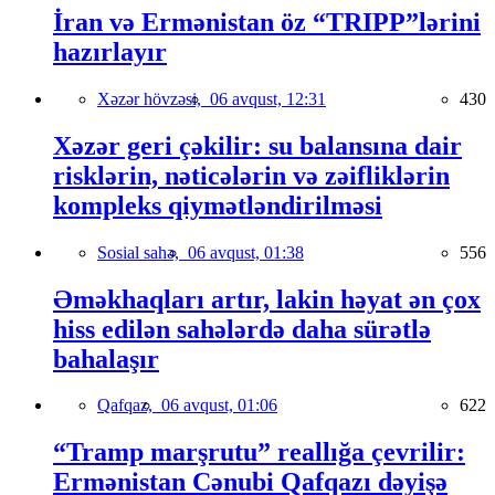
İran və Ermənistan öz “TRIPP”lərini
hazırlayır
Xəzər hövzəsi,
06 avqust, 12:31
430
Xəzər geri çəkilir: su balansına dair
risklərin, nəticələrin və zəifliklərin
kompleks qiymətləndirilməsi
Sosial sahə,
06 avqust, 01:38
556
Əməkhaqları artır, lakin həyat ən çox
hiss edilən sahələrdə daha sürətlə
bahalaşır
Qafqaz,
06 avqust, 01:06
622
“Tramp marşrutu” reallığa çevrilir:
Ermənistan Cənubi Qafqazı dəyişə