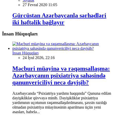
Siyasət
27 Fevral 2020 11:05
Gürcüstan Azərbaycanla sərhədləri
iki həftəlik bağlayır
İnsan Hüquqları
İnsan Hüquqları
24 İyul 2026, 22:16
Məcburi müayinə və rəqəmsallaşma:
Azərbaycanın psixiatriya sahəsində
qanunvericiliyi necə dəyişib?
Azərbaycanda “Psixiatriya yardımı haqqında” Qanuna edilən
dəyişikliklər qüvvəyə minib. Dəyişikliklər psixiatriya
yardımının uçotunun rəqəmsallaşdırılmasını, şəxsin razılığı
olmadan psixiatriya müayinəsinin aparılması üçün yeni
əsasları, habelə...