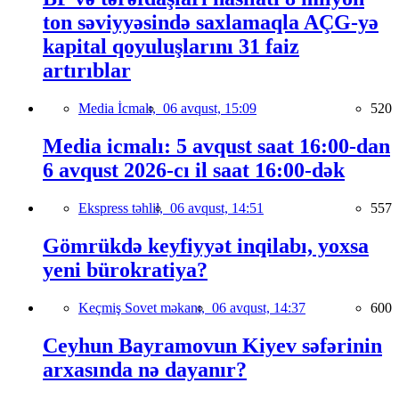
ton səviyyəsində saxlamaqla AÇG-yə
kapital qoyuluşlarını 31 faiz
artırıblar
Media İcmalı,
06 avqust, 15:09
520
Media icmalı: 5 avqust saat 16:00-dan
6 avqust 2026-cı il saat 16:00-dək
Ekspress təhlil,
06 avqust, 14:51
557
Gömrükdə keyfiyyət inqilabı, yoxsa
yeni bürokratiya?
Keçmiş Sovet məkanı,
06 avqust, 14:37
600
Ceyhun Bayramovun Kiyev səfərinin
arxasında nə dayanır?