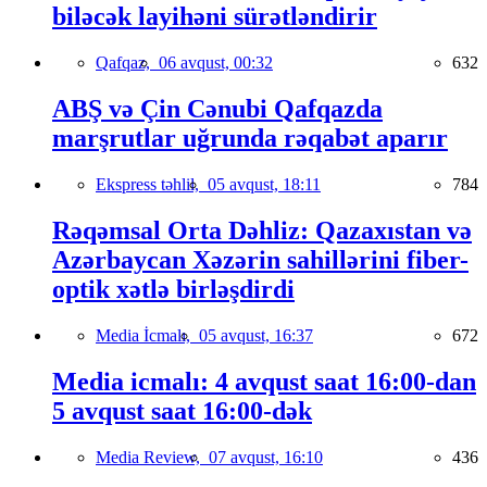
biləcək layihəni sürətləndirir
Qafqaz,
06 avqust, 00:32
632
ABŞ və Çin Cənubi Qafqazda
marşrutlar uğrunda rəqabət aparır
Ekspress təhlil,
05 avqust, 18:11
784
Rəqəmsal Orta Dəhliz: Qazaxıstan və
Azərbaycan Xəzərin sahillərini fiber-
optik xətlə birləşdirdi
Media İcmalı,
05 avqust, 16:37
672
Media icmalı: 4 avqust saat 16:00-dan
5 avqust saat 16:00-dək
Media Review,
07 avqust, 16:10
436