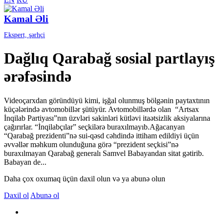
Kamal Əli
Ekspert, şərhçi
Dağlıq Qarabağ sosial partlayış
ərəfəsində
Videoçarxdan göründüyü kimi, işğal olunmuş bölgənin paytaxtının
küçələrində avtomobillər şütüyür. Avtomobillərdə olan “Artsax
İnqilab Partiyası”nın üzvləri sakinləri kütləvi itaətsizlik aksiyalarına
çağırırlar. “İnqilabçılar” seçkilərə buraxılmayıb.Ağacanyan
“Qarabağ prezidenti”nə sui-qəsd cəhdində ittiham edildiyi üçün
əvvəllər məhkum olunduğuna görə “prezident seçkisi”nə
buraxılmayan Qarabağ generalı Samvel Babayandan sitat gətirib.
Babayan de...
Daha çox oxumaq üçün daxil olun və ya abunə olun
Daxil ol
Abunə ol