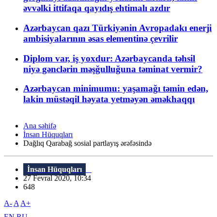
əvvəlki ittifaqa qayıdış ehtimalı azdır
Azərbaycan qazı Türkiyənin Avropadakı enerji
ambisiyalarının əsas elementinə çevrilir
Diplom var, iş yoxdur: Azərbaycanda təhsil
niyə gənclərin məşğulluğuna təminat vermir?
Azərbaycan minimumu: yaşamağı təmin edən,
lakin müstəqil həyata yetməyən əməkhaqqı
Ana səhifə
İnsan Hüquqları
Dağlıq Qarabağ sosial partlayış ərəfəsində
İnsan Hüquqları
27 Fevral 2020, 10:34
648
A-
A
A+
EN
RU