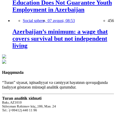
Education Does Not Guarantee Youth
Employment in Azerbaijan
Social sphere,
07 avqust, 08:53
456
Azerbaijan’s minimum: a wage that
covers survival but not independent
living
Haqqımızda
“Turan” siyasət, iqtisadiyyat və cəmiyyət həyatının qovuşuğunda
fəaliyyət göstərən müstəqil analitik qurumdur.
Turan analitik xidməti
Bakı, AZ1010
Süleyman Rəhimov küç.,186, Mən. 24
Tel.: (+99412) 440 11 96