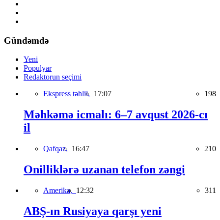
Gündəmdə
Yeni
Populyar
Redaktorun seçimi
Ekspress təhlil,
17:07
198
Məhkəmə icmalı: 6–7 avqust 2026-cı
il
Qafqaz,
16:47
210
Onilliklərə uzanan telefon zəngi
Amerika,
12:32
311
ABŞ-ın Rusiyaya qarşı yeni