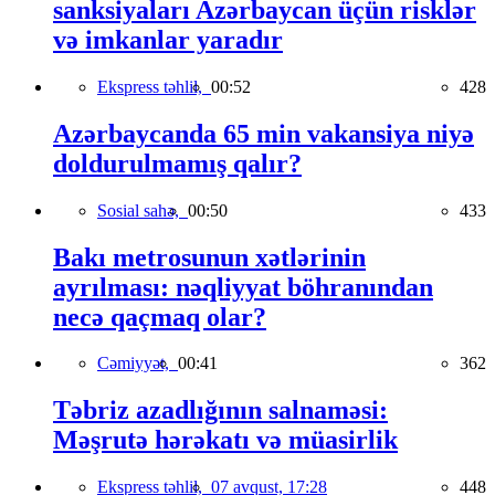
sanksiyaları Azərbaycan üçün risklər
və imkanlar yaradır
Ekspress təhlil,
00:52
428
Azərbaycanda 65 min vakansiya niyə
doldurulmamış qalır?
Sosial sahə,
00:50
433
Bakı metrosunun xətlərinin
ayrılması: nəqliyyat böhranından
necə qaçmaq olar?
Cəmiyyət,
00:41
362
Təbriz azadlığının salnaməsi:
Məşrutə hərəkatı və müasirlik
Ekspress təhlil,
07 avqust, 17:28
448