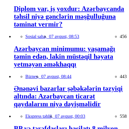
Diplom var, iş yoxdur: Azərbaycanda
təhsil niyə gənclərin məşğulluğuna
təminat vermir?
Sosial sahə,
07 avqust, 08:53
456
Azərbaycan minimumu: yaşamağı
təmin edən, lakin müstəqil həyata
yetməyən əməkhaqqı
Biznes,
07 avqust, 08:44
443
Ənənəvi bazarlar şəbəkələrin təzyiqi
altında: Azərbaycan ticarət
qaydalarını niyə dəyişməlidir
Ekspress təhlil,
07 avqust, 00:03
558
BP və tərəfdaşları hasilatı 8 milyon