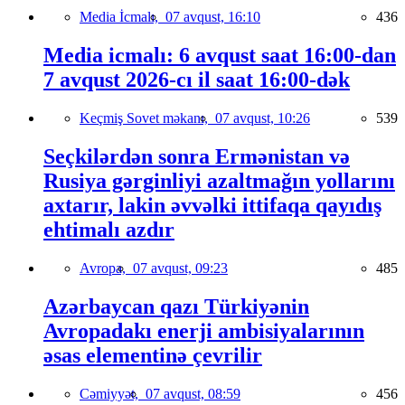
Media İcmalı,
07 avqust, 16:10
436
Media icmalı: 6 avqust saat 16:00-dan
7 avqust 2026-cı il saat 16:00-dək
Keçmiş Sovet məkanı,
07 avqust, 10:26
539
Seçkilərdən sonra Ermənistan və
Rusiya gərginliyi azaltmağın yollarını
axtarır, lakin əvvəlki ittifaqa qayıdış
ehtimalı azdır
Avropa,
07 avqust, 09:23
485
Azərbaycan qazı Türkiyənin
Avropadakı enerji ambisiyalarının
əsas elementinə çevrilir
Cəmiyyət,
07 avqust, 08:59
456