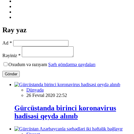
Rəy yaz
Ad *
Rəyiniz *
Oxudum və razıyam
Şərh göndərmə qaydaları
Göndər
Dünyada
26 Fevral 2020 22:52
Gürcüstanda birinci koronavirus
hadisəsi qeydə alınıb