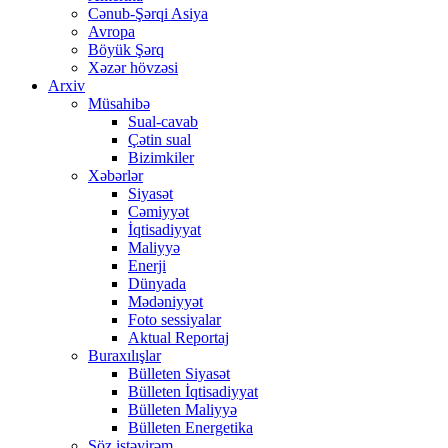
Cənub-Şərqi Asiya
Avropa
Böyük Şərq
Xəzər hövzəsi
Arxiv
Müsahibə
Sual-cavab
Çətin sual
Bizimkiler
Xəbərlər
Siyasət
Cəmiyyət
İqtisadiyyat
Maliyyə
Enerji
Dünyada
Mədəniyyət
Foto sessiyalar
Aktual Reportaj
Buraxılışlar
Bülleten Siyasət
Bülleten İqtisadiyyat
Bülleten Maliyyə
Bülleten Energetika
Söz istəyirəm