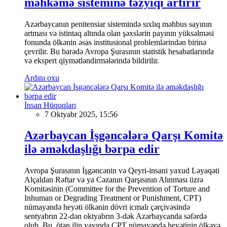
məhkəmə sisteminə təzyiqi artırır
Azərbaycanın penitensiar sistemində sıxlıq məhbus sayının
artması və istintaq altında olan şəxslərin payının yüksəlməsi
fonunda ölkənin əsas institusional problemlərindən birinə
çevrilir. Bu barədə Avropa Şurasının statistik hesabatlarında
və ekspert qiymətləndirmələrində bildirilir.
Ardını oxu
İnsan Hüquqları
7 Oktyabr 2025, 15:56
Azərbaycan İşgəncələrə Qarşı Komitə
ilə əməkdaşlığı bərpa edir
Avropa Şurasının İşgəncənin və Qeyri-insani yaxud Ləyaqəti
Alçaldan Rəftar və ya Cəzanın Qarşısının Alınması üzrə
Komitəsinin (Committee for the Prevention of Torture and
Inhuman or Degrading Treatment or Punishment, CPT)
nümayəndə heyəti ölkənin dövri icmalı çərçivəsində
sentyabrın 22-dən oktyabrın 3-dək Azərbaycanda səfərdə
olub. Bu, ötən ilin yayında CPT nümayəndə heyətinin ölkəyə