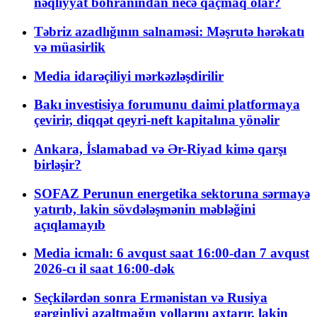
nəqliyyat böhranından necə qaçmaq olar?
Təbriz azadlığının salnaməsi: Məşrutə hərəkatı
və müasirlik
Media idarəçiliyi mərkəzləşdirilir
Bakı investisiya forumunu daimi platformaya
çevirir, diqqət qeyri-neft kapitalına yönəlir
Ankara, İslamabad və Ər-Riyad kimə qarşı
birləşir?
SOFAZ Perunun energetika sektoruna sərmayə
yatırıb, lakin sövdələşmənin məbləğini
açıqlamayıb
Media icmalı: 6 avqust saat 16:00-dan 7 avqust
2026-cı il saat 16:00-dək
Seçkilərdən sonra Ermənistan və Rusiya
gərginliyi azaltmağın yollarını axtarır, lakin