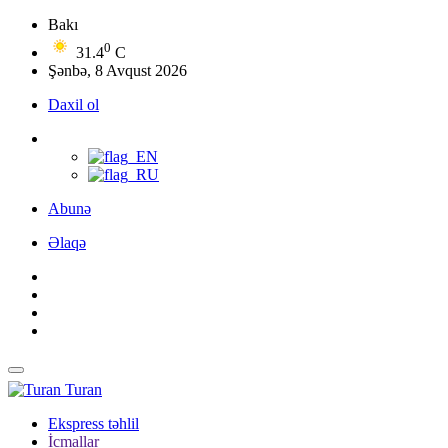
Bakı
0
31.4
C
Şənbə, 8 Avqust 2026
Daxil ol
Abunə
Əlaqə
Turan
Ekspress təhlil
İcmallar