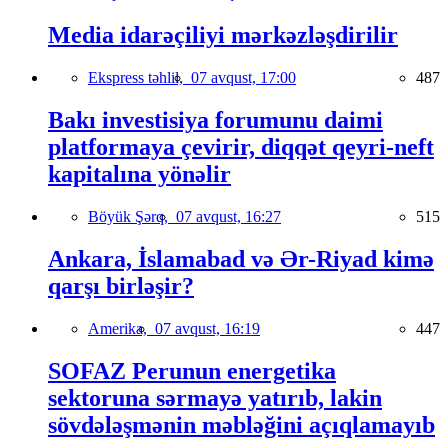
Media idarəçiliyi mərkəzləşdirilir
Ekspress təhlil,
07 avqust, 17:00
487
Bakı investisiya forumunu daimi
platformaya çevirir, diqqət qeyri-neft
kapitalına yönəlir
Böyük Şərq,
07 avqust, 16:27
515
Ankara, İslamabad və Ər-Riyad kimə
qarşı birləşir?
Amerika,
07 avqust, 16:19
447
SOFAZ Perunun energetika
sektoruna sərmayə yatırıb, lakin
sövdələşmənin məbləğini açıqlamayıb