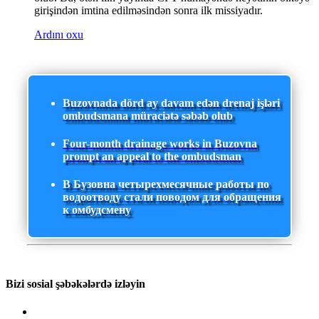
girişindən imtina edilməsindən sonra ilk missiyadır.
Ardını oxu
Buzovnada dörd ay davam edən drenaj işləri
ombudsmana müraciətə səbəb olub
Four-month drainage works in Buzovna
prompt an appeal to the ombudsman
В Бузовна четырехмесячные работы по
водоотводу стали поводом для обращения
к омбудсмену
Bizi sosial şəbəkələrdə izləyin