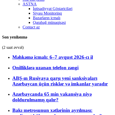
ASTNA
İqtisadiyyat Göstəriciləri
Siyası Monitorinq
Bazarların icmalı
Qarabağ münaqişəsi
Contact az
Son yenilənmə
(2 saat əvvəl)
Məhkəmə icmalı: 6–7 avqust 2026-cı il
Onilliklərə uzanan telefon zəngi
ABŞ-ın Rusiyaya qarşı yeni sanksiyaları
Azərbaycan üçün risklər və imkanlar yaradır
Azərbaycanda 65 min vakansiya niyə
doldurulmamış qalır?
Bakı metrosunun xətlərinin ayrılması: