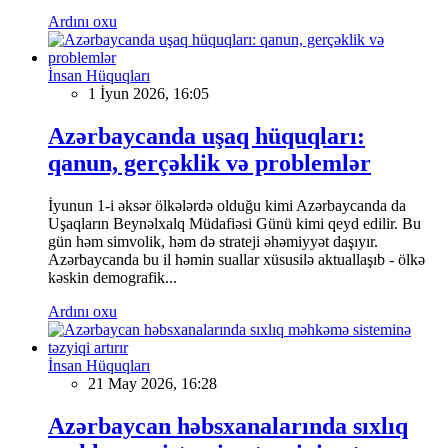
Ardını oxu
İnsan Hüquqları
1 İyun 2026, 16:05
Azərbaycanda uşaq hüquqları:
qanun, gerçəklik və problemlər
İyunun 1-i əksər ölkələrdə olduğu kimi Azərbaycanda da
Uşaqların Beynəlxalq Müdafiəsi Günü kimi qeyd edilir. Bu
gün həm simvolik, həm də strateji əhəmiyyət daşıyır.
Azərbaycanda bu il həmin suallar xüsusilə aktuallaşıb - ölkə
kəskin demografik...
Ardını oxu
İnsan Hüquqları
21 May 2026, 16:28
Azərbaycan həbsxanalarında sıxlıq