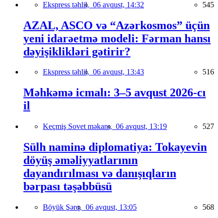
Ekspress təhlil,
06 avqust, 14:32
545
AZAL, ASCO və “Azərkosmos” üçün
yeni idarəetmə modeli: Fərman hansı
dəyişiklikləri gətirir?
Ekspress təhlil,
06 avqust, 13:43
516
Məhkəmə icmalı: 3–5 avqust 2026-cı
il
Keçmiş Sovet məkanı,
06 avqust, 13:19
527
Sülh naminə diplomatiya: Tokayevin
döyüş əməliyyatlarının
dayandırılması və danışıqların
bərpası təşəbbüsü
Böyük Şərq,
06 avqust, 13:05
568