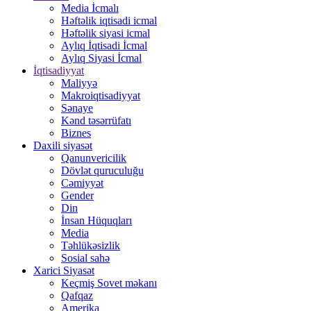
Media İcmalı
Həftəlik iqtisadi icmal
Həftəlik siyasi icmal
Aylıq İqtisadi İcmal
Aylıq Siyasi İcmal
İqtisadiyyat
Maliyyə
Makroiqtisadiyyat
Sənaye
Kənd təsərrüfatı
Biznes
Daxili siyasət
Qanunvericilik
Dövlət quruculuğu
Cəmiyyət
Gender
Din
İnsan Hüquqları
Media
Təhlükəsizlik
Sosial sahə
Xarici Siyasət
Keçmiş Sovet məkanı
Qafqaz
Amerika