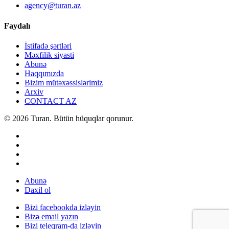
agency@turan.az
Faydalı
İstifadə şərtləri
Məxfilik siyasti
Abunə
Haqqımızda
Bizim mütəxəssislərimiz
Arxiv
CONTACT AZ
© 2026 Turan. Bütün hüquqlar qorunur.
Abunə
Daxil ol
Bizi facebookda izləyin
Bizə email yazın
Bizi teleqram-da izləyin