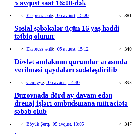
5 avqust saat 16:00-dək
Ekspress təhlil,
05 avqust, 15:29
381
Sosial şəbəkələr üçün 16 yaş həddi
tətbiq olunur
Ekspress təhlil,
05 avqust, 15:12
340
Dövlət əmlakının qurumlar arasında
verilməsi qaydaları sadələşdirilib
Cəmiyyət,
05 avqust, 14:30
898
Buzovnada dörd ay davam edən
drenaj işləri ombudsmana müraciətə
səbəb olub
Böyük Şərq,
05 avqust, 13:05
347