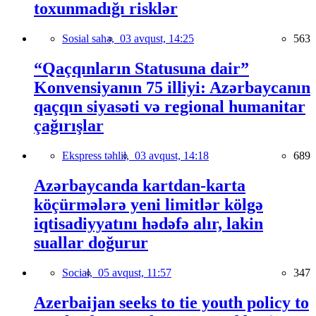
toxunmadığı risklər
Sosial sahə,
03 avqust, 14:25
563
“Qaçqınların Statusuna dair”
Konvensiyanın 75 illiyi: Azərbaycanın
qaçqın siyasəti və regional humanitar
çağırışlar
Ekspress təhlil,
03 avqust, 14:18
689
Azərbaycanda kartdan-karta
köçürmələrə yeni limitlər kölgə
iqtisadiyyatını hədəfə alır, lakin
suallar doğurur
Social,
05 avqust, 11:57
347
Azerbaijan seeks to tie youth policy to