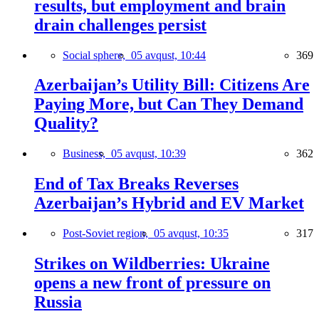
results, but employment and brain
drain challenges persist
Social sphere,
05 avqust, 10:44
369
Azerbaijan’s Utility Bill: Citizens Are
Paying More, but Can They Demand
Quality?
Business,
05 avqust, 10:39
362
End of Tax Breaks Reverses
Azerbaijan’s Hybrid and EV Market
Post-Soviet region,
05 avqust, 10:35
317
Strikes on Wildberries: Ukraine
opens a new front of pressure on
Russia