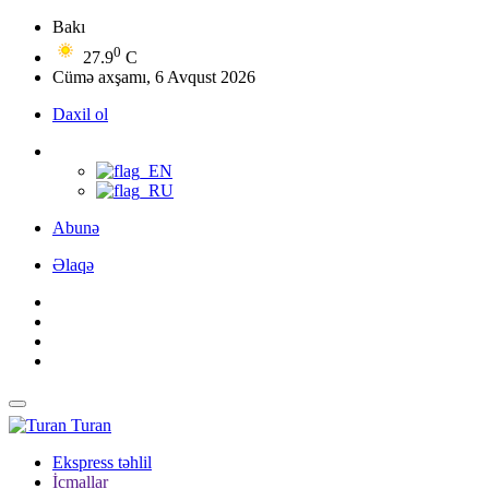
Bakı
0
27.9
C
Cümə axşamı, 6 Avqust 2026
Daxil ol
Abunə
Əlaqə
Turan
Ekspress təhlil
İcmallar