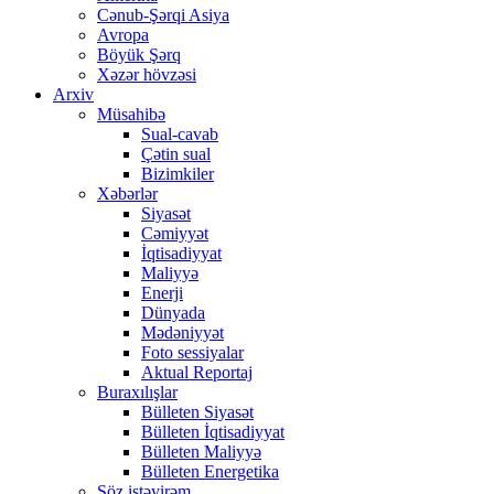
Cənub-Şərqi Asiya
Avropa
Böyük Şərq
Xəzər hövzəsi
Arxiv
Müsahibə
Sual-cavab
Çətin sual
Bizimkiler
Xəbərlər
Siyasət
Cəmiyyət
İqtisadiyyat
Maliyyə
Enerji
Dünyada
Mədəniyyət
Foto sessiyalar
Aktual Reportaj
Buraxılışlar
Bülleten Siyasət
Bülleten İqtisadiyyat
Bülleten Maliyyə
Bülleten Energetika
Söz istəyirəm