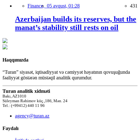
Finance,
05 avqust, 01:28
431
Azerbaijan builds its reserves, but the
manat’s stability still rests on oil
Haqqımızda
“Turan” siyasət, iqtisadiyyat və cəmiyyət həyatının qovuşuğunda
fəaliyyət göstərən müstəqil analitik qurumdur.
Turan analitik xidməti
Bakı, AZ1010
Süleyman Rəhimov küç.,186, Mən. 24
Tel.: (+99412) 440 11 96
agency@turan.az
Faydalı