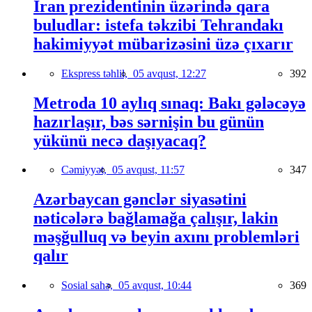
İran prezidentinin üzərində qara
buludlar: istefa təkzibi Tehrandakı
hakimiyyət mübarizəsini üzə çıxarır
Ekspress təhlil,
05 avqust, 12:27
392
Metroda 10 aylıq sınaq: Bakı gələcəyə
hazırlaşır, bəs sərnişin bu günün
yükünü necə daşıyacaq?
Cəmiyyət,
05 avqust, 11:57
347
Azərbaycan gənclər siyasətini
nəticələrə bağlamağa çalışır, lakin
məşğulluq və beyin axını problemləri
qalır
Sosial sahə,
05 avqust, 10:44
369