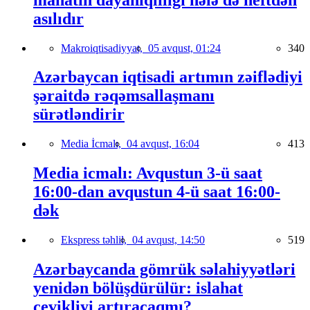
asılıdır
Makroiqtisadiyyat,
05 avqust, 01:24
340
Azərbaycan iqtisadi artımın zəiflədiyi
şəraitdə rəqəmsallaşmanı
sürətləndirir
Media İcmalı,
04 avqust, 16:04
413
Media icmalı: Avqustun 3-ü saat
16:00-dan avqustun 4-ü saat 16:00-
dək
Ekspress təhlil,
04 avqust, 14:50
519
Azərbaycanda gömrük səlahiyyətləri
yenidən bölüşdürülür: islahat
çevikliyi artıracaqmı?