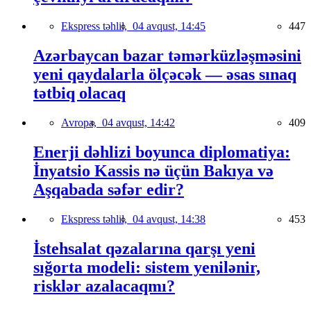
Ekspress təhlil,
04 avqust, 14:45
447
Azərbaycan bazar təmərküzləşməsini
yeni qaydalarla ölçəcək — əsas sınaq
tətbiq olacaq
Avropa,
04 avqust, 14:42
409
Enerji dəhlizi boyunca diplomatiya:
İnyatsio Kassis nə üçün Bakıya və
Aşqabada səfər edir?
Ekspress təhlil,
04 avqust, 14:38
453
İstehsalat qəzalarına qarşı yeni
sığorta modeli: sistem yenilənir,
risklər azalacaqmı?