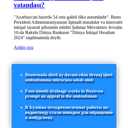
vətəndaşı?
"Azərbaycan hazırda 54 orta gəlirli ölkə arasındadır". Bunu
Prezident Administrasiyasının İqtisadi məsələlər və innovativ
inkişaf siyasəti şöbəsinin müdiri Şahmar Mövsümov fevralın
10-da Bakıda Dünya Bankının "Dünya İnkişaf Hesabatı
2024" təqdimatında deyib.
Ardını oxu
Buzovnada dörd ay davam edən drenaj işləri
ombudsmana müraciətə səbəb olub
Four-month drainage works in Buzovna
prompt an appeal to the ombudsman
В Бузовна четырехмесячные работы по
водоотводу стали поводом для обращения
к омбудсмену