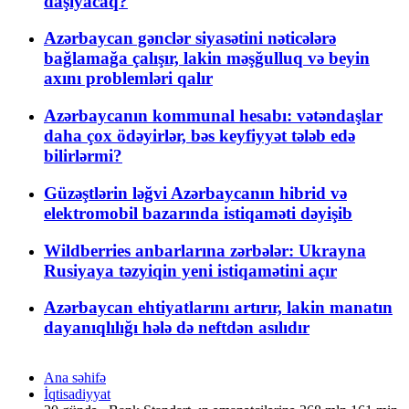
daşıyacaq?
Azərbaycan gənclər siyasətini nəticələrə
bağlamağa çalışır, lakin məşğulluq və beyin
axını problemləri qalır
Azərbaycanın kommunal hesabı: vətəndaşlar
daha çox ödəyirlər, bəs keyfiyyət tələb edə
bilirlərmi?
Güzəştlərin ləğvi Azərbaycanın hibrid və
elektromobil bazarında istiqaməti dəyişib
Wildberries anbarlarına zərbələr: Ukrayna
Rusiyaya təzyiqin yeni istiqamətini açır
Azərbaycan ehtiyatlarını artırır, lakin manatın
dayanıqlılığı hələ də neftdən asılıdır
Ana səhifə
İqtisadiyyat