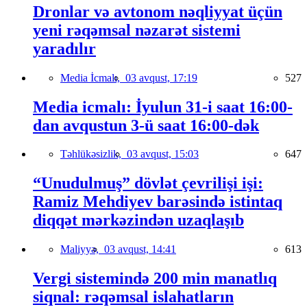
Dronlar və avtonom nəqliyyat üçün
yeni rəqəmsal nəzarət sistemi
yaradılır
Media İcmalı,
03 avqust, 17:19
527
Media icmalı: İyulun 31-i saat 16:00-
dan avqustun 3-ü saat 16:00-dək
Təhlükəsizlik,
03 avqust, 15:03
647
“Unudulmuş” dövlət çevrilişi işi:
Ramiz Mehdiyev barəsində istintaq
diqqət mərkəzindən uzaqlaşıb
Maliyyə,
03 avqust, 14:41
613
Vergi sistemində 200 min manatlıq
siqnal: rəqəmsal islahatların