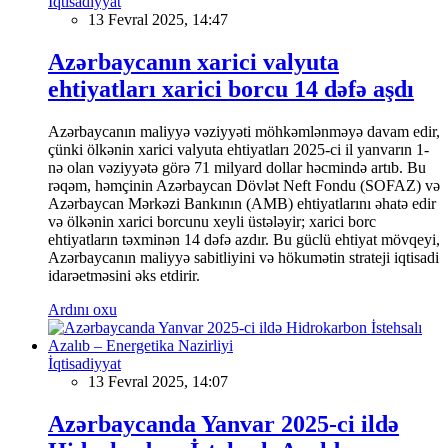
İqtisadiyyat
13 Fevral 2025, 14:47
Azərbaycanın xarici valyuta
ehtiyatları xarici borcu 14 dəfə aşdı
Azərbaycanın maliyyə vəziyyəti möhkəmlənməyə davam edir,
çünki ölkənin xarici valyuta ehtiyatları 2025-ci il yanvarın 1-
nə olan vəziyyətə görə 71 milyard dollar həcmində artıb. Bu
rəqəm, həmçinin Azərbaycan Dövlət Neft Fondu (SOFAZ) və
Azərbaycan Mərkəzi Bankının (AMB) ehtiyatlarını əhatə edir
və ölkənin xarici borcunu xeyli üstələyir; xarici borc
ehtiyatların təxminən 14 dəfə azdır. Bu güclü ehtiyat mövqeyi,
Azərbaycanın maliyyə sabitliyini və hökumətin strateji iqtisadi
idarəetməsini əks etdirir.
Ardını oxu
İqtisadiyyat
13 Fevral 2025, 14:07
Azərbaycanda Yanvar 2025-ci ildə