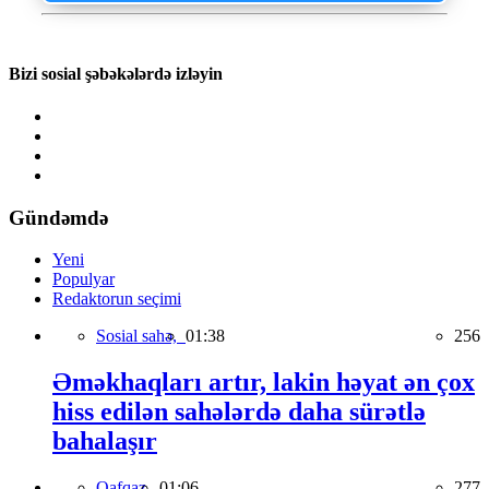
Bizi sosial şəbəkələrdə izləyin
Gündəmdə
Yeni
Populyar
Redaktorun seçimi
Sosial sahə,
01:38
256
Əməkhaqları artır, lakin həyat ən çox
hiss edilən sahələrdə daha sürətlə
bahalaşır
Qafqaz,
01:06
277