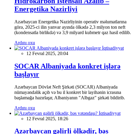
Hidrokarbon İstehsalı Azalıb –
Energetika Nazirliyi
Azərbaycan Energetika Nazirliyinin operativ məlumatlarına
görə, 2025-ci ilin yanvar ayında ölkədə 2,3 milyon ton neft
(kondensatla birlikdə) və 3,9 milyard kubmetr qaz hasil edilib.
Ardını oxu
İqtisadiyyat
12 Fevral 2025, 20:04
SOCAR Albaniyada konkret işlərə
başlayır
Azərbaycan Dövlət Neft Şirkəti (SOCAR) Albaniyada
nümayəndəlik açıb və bu il konkret bir layihənin icrasına
başlamağa hazırlaşır, Albaniyanın "Albgaz" şirkəti bildirib.
Ardını oxu
İqtisadiyyat
12 Fevral 2025, 18:26
Azərbaycan gəlirli ölkədir, bəs