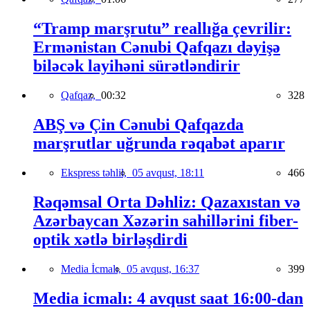
“Tramp marşrutu” reallığa çevrilir:
Ermənistan Cənubi Qafqazı dəyişə
biləcək layihəni sürətləndirir
Qafqaz,
00:32
328
ABŞ və Çin Cənubi Qafqazda
marşrutlar uğrunda rəqabət aparır
Ekspress təhlil,
05 avqust, 18:11
466
Rəqəmsal Orta Dəhliz: Qazaxıstan və
Azərbaycan Xəzərin sahillərini fiber-
optik xətlə birləşdirdi
Media İcmalı,
05 avqust, 16:37
399
Media icmalı: 4 avqust saat 16:00-dan