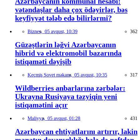
Azərbaycanın kommunal hesabı:
vətəndaşlar daha çox ödəyirlər, bəs
keyfiyyət tələb edə bilirlərmi?
Biznes,
05 avqust, 10:39
362
Güzəştlərin ləğvi Azərbaycanın
hibrid və elektromobil bazarında
istiqaməti dəyişib
Keçmiş Sovet məkanı,
05 avqust, 10:35
317
Wildberries anbarlarına zərbələr:
Ukrayna Rusiyaya təzyiqin yeni
istiqamətini açır
Maliyyə,
05 avqust, 01:28
431
Azərbaycan ehtiyatlarını artırır, lakin
manatın dayanıqlılığı hələ də neftdən