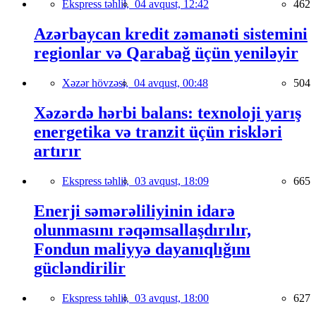
Ekspress təhlil,
04 avqust, 12:42
462
Azərbaycan kredit zəmanəti sistemini
regionlar və Qarabağ üçün yeniləyir
Xəzər hövzəsi,
04 avqust, 00:48
504
Xəzərdə hərbi balans: texnoloji yarış
energetika və tranzit üçün riskləri
artırır
Ekspress təhlil,
03 avqust, 18:09
665
Enerji səmərəliliyinin idarə
olunmasını rəqəmsallaşdırılır,
Fondun maliyyə dayanıqlığını
gücləndirilir
Ekspress təhlil,
03 avqust, 18:00
627