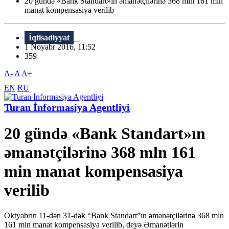
20 gündə «Bank Standart»ın əmanətçilərinə 368 mln 161 min
manat kompensasiya verilib
İqtisadiyyat
1 Noyabr 2016, 11:52
359
A-
A
A+
EN
RU
Turan İnformasiya Agentliyi
20 gündə «Bank Standart»ın
əmanətçilərinə 368 mln 161
min manat kompensasiya
verilib
Oktyabrın 11-dən 31-dək “Bank Standart”ın əmanətçilərinə 368 mln
161 min manat kompensasiya verilib, deyə Əmanətlərin