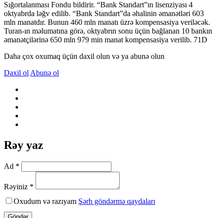
Sığortalanması Fondu bildirir. “Bank Standart”ın lisenziyası 4
oktyabrda ləğv edilib. “Bank Standart”da əhalinin əmanətləri 603
mln manatdır. Bunun 460 mln manatı üzrə kompensasiya veriləcək.
Turan-ın məlumatına görə, oktyabrın sonu üçün bağlanan 10 bankın
əmanətçilərinə 650 mln 979 min manat kompensasiya verilib. 71D
Daha çox oxumaq üçün daxil olun və ya abunə olun
Daxil ol
Abunə ol
Rəy yaz
Ad *
Rəyiniz *
Oxudum və razıyam
Şərh göndərmə qaydaları
Göndər