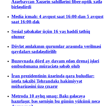
Azərbaycan Xəzərin sahillərini fiber-optik xətlə
birləşdirdi
Media icmalı: 4 avqust saat 16:00-dan 5 avqust
saat 16:00-dək
Sosial şəbəkələr üçün 16 yaş həddi tətbiq
olunur
Dövlət əmlakının qurumlar arasında verilməsi
qaydaları sadələşdirilib
Buzovnada dörd ay davam edən drenaj işləri
ombudsmana müraciətə səbəb olub
İran prezidentinin üzərində qara buludlar:
istefa təkzibi Tehrandakı hakimiyyət
mübarizəsini üzə çıxarır
Metroda 10 aylıq sınaq: Bakı gələcəyə
hazırlaşır, bəs sərnişin bu günün yükünü necə