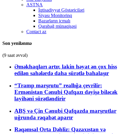
ASTNA
İqtisadiyyat Göstəriciləri
Siyası Monitorinq
Bazarların icmalı
Qarabağ münaqişəsi
Contact az
Son yenilənmə
(9 saat əvvəl)
Əməkhaqları artır, lakin həyat ən çox hiss
edilən sahələrdə daha sürətlə bahalaşır
“Tramp marşrutu” reallığa çevrilir:
Ermənistan Cənubi Qafqazı dəyişə biləcək
layihəni sürətləndirir
ABŞ və Çin Cənubi Qafqazda marşrutlar
uğrunda rəqabət aparır
Rəqəmsal Orta Dəhliz: Qazaxıstan və