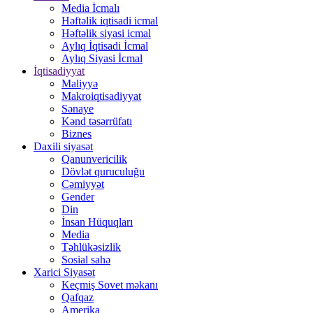
Media İcmalı
Həftəlik iqtisadi icmal
Həftəlik siyasi icmal
Aylıq İqtisadi İcmal
Aylıq Siyasi İcmal
İqtisadiyyat
Maliyyə
Makroiqtisadiyyat
Sənaye
Kənd təsərrüfatı
Biznes
Daxili siyasət
Qanunvericilik
Dövlət quruculuğu
Cəmiyyət
Gender
Din
İnsan Hüquqları
Media
Təhlükəsizlik
Sosial sahə
Xarici Siyasət
Keçmiş Sovet məkanı
Qafqaz
Amerika