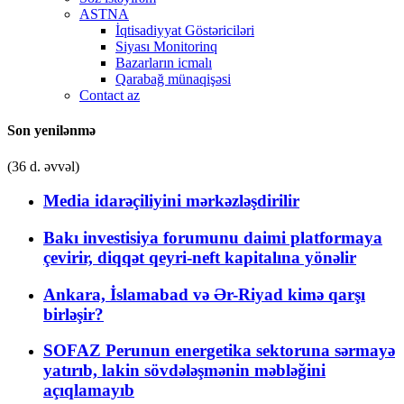
ASTNA
İqtisadiyyat Göstəriciləri
Siyası Monitorinq
Bazarların icmalı
Qarabağ münaqişəsi
Contact az
Son yenilənmə
(36 d. əvvəl)
Media idarəçiliyini mərkəzləşdirilir
Bakı investisiya forumunu daimi platformaya
çevirir, diqqət qeyri-neft kapitalına yönəlir
Ankara, İslamabad və Ər-Riyad kimə qarşı
birləşir?
SOFAZ Perunun energetika sektoruna sərmayə
yatırıb, lakin sövdələşmənin məbləğini
açıqlamayıb