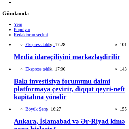
Gündəmdə
Yeni
Populyar
Redaktorun seçimi
Ekspress təhlil,
17:28
101
Media idarəçiliyini mərkəzləşdirilir
Ekspress təhlil,
17:00
143
Bakı investisiya forumunu daimi
platformaya çevirir, diqqət qeyri-neft
kapitalına yönəlir
Böyük Şərq,
16:27
155
Ankara, İslamabad və Ər-Riyad kimə
qarşı birləşir?