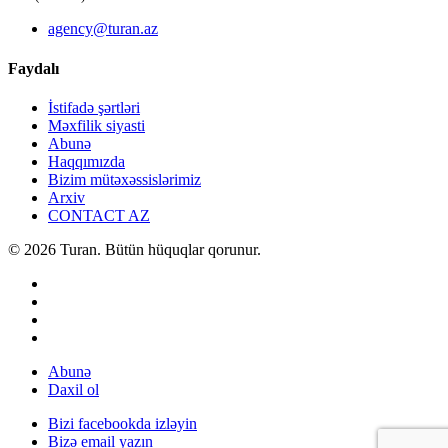
agency@turan.az
Faydalı
İstifadə şərtləri
Məxfilik siyasti
Abunə
Haqqımızda
Bizim mütəxəssislərimiz
Arxiv
CONTACT AZ
© 2026 Turan. Bütün hüquqlar qorunur.
Abunə
Daxil ol
Bizi facebookda izləyin
Bizə email yazın