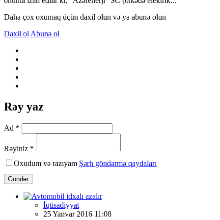
onunla izah edilir ki, “Azərenerji” SC (ölkədə elektrik...
Daha çox oxumaq üçün daxil olun və ya abunə olun
Daxil ol
Abunə ol
Rəy yaz
Ad *
Rəyiniz *
Oxudum və razıyam
Şərh göndərmə qaydaları
Göndər
İqtisadiyyat
25 Yanvar 2016 11:08