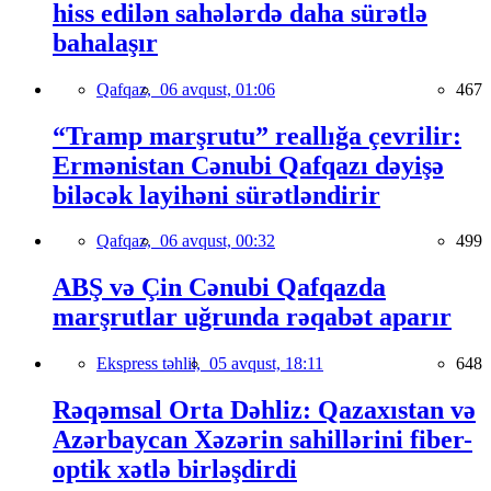
hiss edilən sahələrdə daha sürətlə
bahalaşır
Qafqaz,
06 avqust, 01:06
467
“Tramp marşrutu” reallığa çevrilir:
Ermənistan Cənubi Qafqazı dəyişə
biləcək layihəni sürətləndirir
Qafqaz,
06 avqust, 00:32
499
ABŞ və Çin Cənubi Qafqazda
marşrutlar uğrunda rəqabət aparır
Ekspress təhlil,
05 avqust, 18:11
648
Rəqəmsal Orta Dəhliz: Qazaxıstan və
Azərbaycan Xəzərin sahillərini fiber-
optik xətlə birləşdirdi