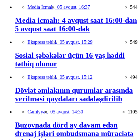
Media İcmalı,
05 avqust, 16:37
544
Media icmalı: 4 avqust saat 16:00-dan
5 avqust saat 16:00-dək
Ekspress təhlil,
05 avqust, 15:29
549
Sosial şəbəkələr üçün 16 yaş həddi
tətbiq olunur
Ekspress təhlil,
05 avqust, 15:12
494
Dövlət əmlakının qurumlar arasında
verilməsi qaydaları sadələşdirilib
Cəmiyyət,
05 avqust, 14:30
1105
Buzovnada dörd ay davam edən
drenaj işləri ombudsmana müraciətə