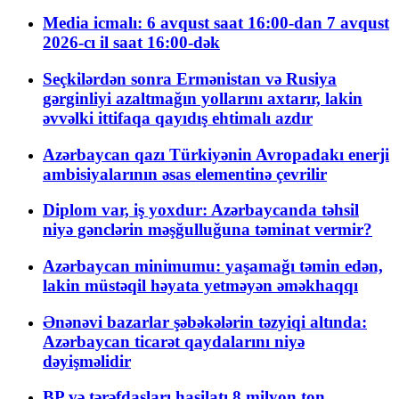
Media icmalı: 6 avqust saat 16:00-dan 7 avqust
2026-cı il saat 16:00-dək
Seçkilərdən sonra Ermənistan və Rusiya
gərginliyi azaltmağın yollarını axtarır, lakin
əvvəlki ittifaqa qayıdış ehtimalı azdır
Azərbaycan qazı Türkiyənin Avropadakı enerji
ambisiyalarının əsas elementinə çevrilir
Diplom var, iş yoxdur: Azərbaycanda təhsil
niyə gənclərin məşğulluğuna təminat vermir?
Azərbaycan minimumu: yaşamağı təmin edən,
lakin müstəqil həyata yetməyən əməkhaqqı
Ənənəvi bazarlar şəbəkələrin təzyiqi altında:
Azərbaycan ticarət qaydalarını niyə
dəyişməlidir
BP və tərəfdaşları hasilatı 8 milyon ton