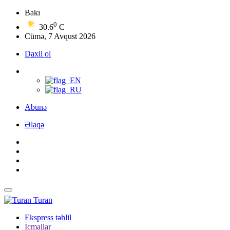
Bakı
0
30.6
C
Cümə, 7 Avqust 2026
Daxil ol
Abunə
Əlaqə
Turan
Ekspress təhlil
İcmallar