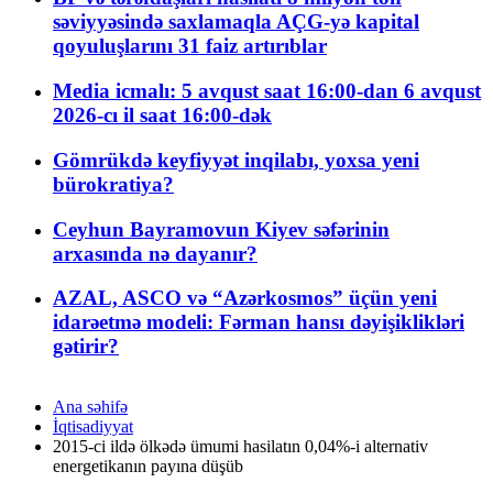
səviyyəsində saxlamaqla AÇG-yə kapital
qoyuluşlarını 31 faiz artırıblar
Media icmalı: 5 avqust saat 16:00-dan 6 avqust
2026-cı il saat 16:00-dək
Gömrükdə keyfiyyət inqilabı, yoxsa yeni
bürokratiya?
Ceyhun Bayramovun Kiyev səfərinin
arxasında nə dayanır?
AZAL, ASCO və “Azərkosmos” üçün yeni
idarəetmə modeli: Fərman hansı dəyişiklikləri
gətirir?
Ana səhifə
İqtisadiyyat
2015-ci ildə ölkədə ümumi hasilatın 0,04%-i alternativ
energetikanın payına düşüb