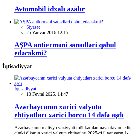
Avtomobil idxalı azalır
Siyasət
25 Yanvar 2016 12:15
AŞPA antierməni sənədləri qəbul
edəcəkmi?
İqtisadiyyat
İqtisadiyyat
13 Fevral 2025, 14:47
Azərbaycanın xarici valyuta
ehtiyatları xarici borcu 14 dəfə aşdı
Azərbaycanın maliyyə vəziyyəti möhkəmlənməyə davam edir,
çünki ölkənin xarici valyuta ehtiyatları 2025-ci il yanvarın 1-