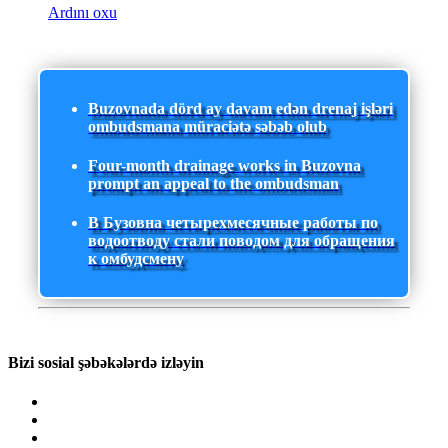
Ardını oxu
Buzovnada dörd ay davam edən drenaj işləri
ombudsmana müraciətə səbəb olub
Four-month drainage works in Buzovna
prompt an appeal to the ombudsman
В Бузовна четырехмесячные работы по
водоотводу стали поводом для обращения
к омбудсмену
Bizi sosial şəbəkələrdə izləyin