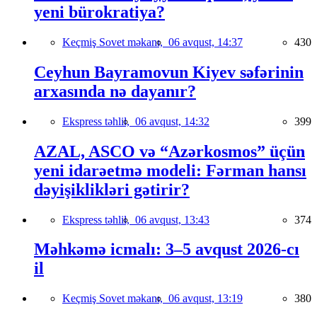
yeni bürokratiya?
Keçmiş Sovet məkanı,
06 avqust, 14:37
430
Ceyhun Bayramovun Kiyev səfərinin
arxasında nə dayanır?
Ekspress təhlil,
06 avqust, 14:32
399
AZAL, ASCO və “Azərkosmos” üçün
yeni idarəetmə modeli: Fərman hansı
dəyişiklikləri gətirir?
Ekspress təhlil,
06 avqust, 13:43
374
Məhkəmə icmalı: 3–5 avqust 2026-cı
il
Keçmiş Sovet məkanı,
06 avqust, 13:19
380