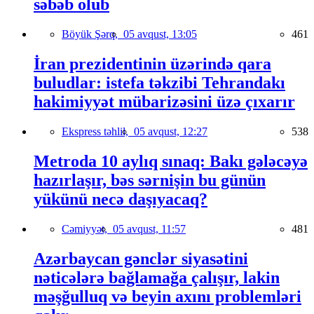
səbəb olub
Böyük Şərq,
05 avqust, 13:05
461
İran prezidentinin üzərində qara
buludlar: istefa təkzibi Tehrandakı
hakimiyyət mübarizəsini üzə çıxarır
Ekspress təhlil,
05 avqust, 12:27
538
Metroda 10 aylıq sınaq: Bakı gələcəyə
hazırlaşır, bəs sərnişin bu günün
yükünü necə daşıyacaq?
Cəmiyyət,
05 avqust, 11:57
481
Azərbaycan gənclər siyasətini
nəticələrə bağlamağa çalışır, lakin
məşğulluq və beyin axını problemləri