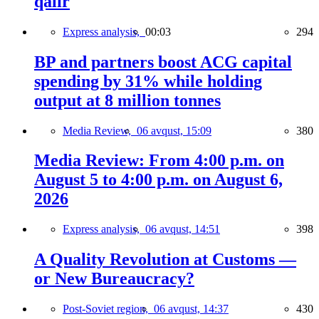
qalır
Express analysis,
00:03
294
BP and partners boost ACG capital
spending by 31% while holding
output at 8 million tonnes
Media Review,
06 avqust, 15:09
380
Media Review: From 4:00 p.m. on
August 5 to 4:00 p.m. on August 6,
2026
Express analysis,
06 avqust, 14:51
398
A Quality Revolution at Customs —
or New Bureaucracy?
Post-Soviet region,
06 avqust, 14:37
430