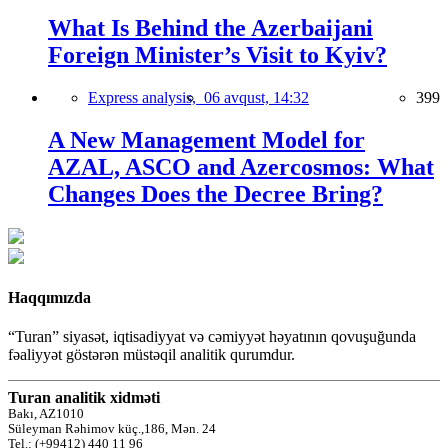
What Is Behind the Azerbaijani
Foreign Minister’s Visit to Kyiv?
Express analysis,
06 avqust, 14:32
399
A New Management Model for
AZAL, ASCO and Azercosmos: What
Changes Does the Decree Bring?
Haqqımızda
“Turan” siyasət, iqtisadiyyat və cəmiyyət həyatının qovuşuğunda
fəaliyyət göstərən müstəqil analitik qurumdur.
Turan analitik xidməti
Bakı, AZ1010
Süleyman Rəhimov küç.,186, Mən. 24
Tel.: (+99412) 440 11 96