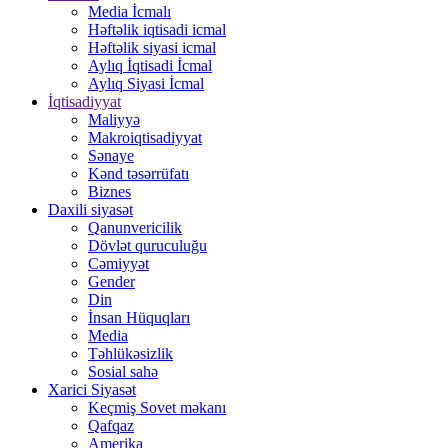
Media İcmalı
Həftəlik iqtisadi icmal
Həftəlik siyasi icmal
Aylıq İqtisadi İcmal
Aylıq Siyasi İcmal
İqtisadiyyat
Maliyyə
Makroiqtisadiyyat
Sənaye
Kənd təsərrüfatı
Biznes
Daxili siyasət
Qanunvericilik
Dövlət quruculuğu
Cəmiyyət
Gender
Din
İnsan Hüquqları
Media
Təhlükəsizlik
Sosial sahə
Xarici Siyasət
Keçmiş Sovet məkanı
Qafqaz
Amerika