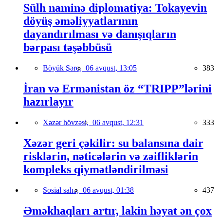
Sülh naminə diplomatiya: Tokayevin
döyüş əməliyyatlarının
dayandırılması və danışıqların
bərpası təşəbbüsü
Böyük Şərq,
06 avqust, 13:05
383
İran və Ermənistan öz “TRIPP”lərini
hazırlayır
Xəzər hövzəsi,
06 avqust, 12:31
333
Xəzər geri çəkilir: su balansına dair
risklərin, nəticələrin və zəifliklərin
kompleks qiymətləndirilməsi
Sosial sahə,
06 avqust, 01:38
437
Əməkhaqları artır, lakin həyat ən çox