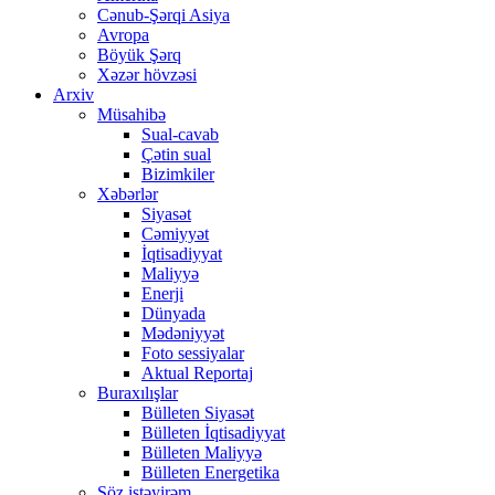
Cənub-Şərqi Asiya
Avropa
Böyük Şərq
Xəzər hövzəsi
Arxiv
Müsahibə
Sual-cavab
Çətin sual
Bizimkiler
Xəbərlər
Siyasət
Cəmiyyət
İqtisadiyyat
Maliyyə
Enerji
Dünyada
Mədəniyyət
Foto sessiyalar
Aktual Reportaj
Buraxılışlar
Bülleten Siyasət
Bülleten İqtisadiyyat
Bülleten Maliyyə
Bülleten Energetika
Söz istəyirəm