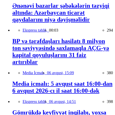
Ənənəvi bazarlar şəbəkələrin təzyiqi
altında: Azərbaycan ticarət
qaydalarını niyə dəyişməlidir
Ekspress təhlil,
00:03
294
BP və tərəfdaşları hasilatı 8 milyon
ton səviyyəsində saxlamaqla AÇG-yə
kapital qoyuluşlarını 31 faiz
artırıblar
Media İcmalı,
06 avqust, 15:09
380
Media icmalı: 5 avqust saat 16:00-dan
6 avqust 2026-cı il saat 16:00-dək
Ekspress təhlil,
06 avqust, 14:51
398
Gömrükdə keyfiyyət inqilabı, yoxsa