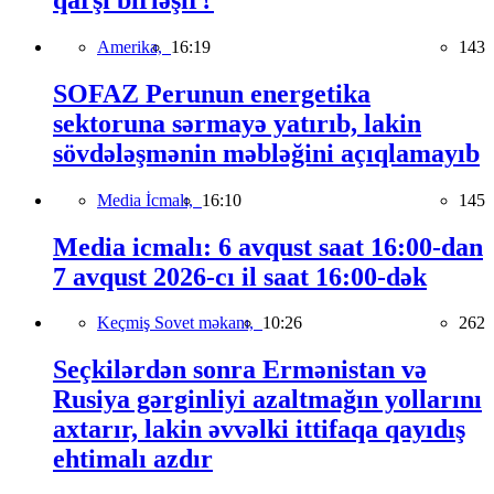
Amerika,
16:19
143
SOFAZ Perunun energetika
sektoruna sərmayə yatırıb, lakin
sövdələşmənin məbləğini açıqlamayıb
Media İcmalı,
16:10
145
Media icmalı: 6 avqust saat 16:00-dan
7 avqust 2026-cı il saat 16:00-dək
Keçmiş Sovet məkanı,
10:26
262
Seçkilərdən sonra Ermənistan və
Rusiya gərginliyi azaltmağın yollarını
axtarır, lakin əvvəlki ittifaqa qayıdış
ehtimalı azdır