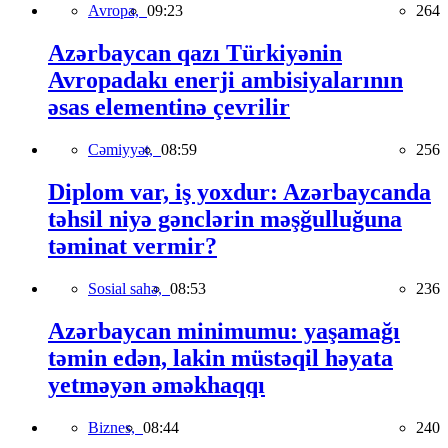
Avropa,
09:23
264
Azərbaycan qazı Türkiyənin
Avropadakı enerji ambisiyalarının
əsas elementinə çevrilir
Cəmiyyət,
08:59
256
Diplom var, iş yoxdur: Azərbaycanda
təhsil niyə gənclərin məşğulluğuna
təminat vermir?
Sosial sahə,
08:53
236
Azərbaycan minimumu: yaşamağı
təmin edən, lakin müstəqil həyata
yetməyən əməkhaqqı
Biznes,
08:44
240