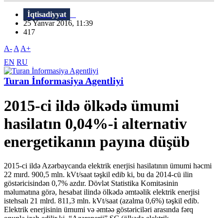
İqtisadiyyat
25 Yanvar 2016, 11:39
417
A-
A
A+
EN
RU
Turan İnformasiya Agentliyi
2015-ci ildə ölkədə ümumi
hasilatın 0,04%-i alternativ
energetikanın payına düşüb
2015-ci ildə Azərbaycanda elektrik enerjisi hasilatının ümumi həcmi
22 mırd. 900,5 mln. kVt/saat təşkil edib ki, bu da 2014-cü ilin
göstəricisindən 0,7% azdır. Dövlət Statistika Komitəsinin
məlumatına görə, hesabat ilində ölkədə əmtəəlik elektrik enerjisi
istehsalı 21 mlrd. 811,3 mln. kVt/saat (azalma 0,6%) təşkil edib.
Elektrik enerjisinin ümumi və əmtəə göstəriciləri arasında fərq