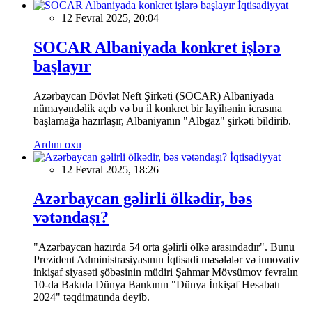
İqtisadiyyat
12 Fevral 2025, 20:04
SOCAR Albaniyada konkret işlərə
başlayır
Azərbaycan Dövlət Neft Şirkəti (SOCAR) Albaniyada
nümayəndəlik açıb və bu il konkret bir layihənin icrasına
başlamağa hazırlaşır, Albaniyanın "Albgaz" şirkəti bildirib.
Ardını oxu
İqtisadiyyat
12 Fevral 2025, 18:26
Azərbaycan gəlirli ölkədir, bəs
vətəndaşı?
"Azərbaycan hazırda 54 orta gəlirli ölkə arasındadır". Bunu
Prezident Administrasiyasının İqtisadi məsələlər və innovativ
inkişaf siyasəti şöbəsinin müdiri Şahmar Mövsümov fevralın
10-da Bakıda Dünya Bankının "Dünya İnkişaf Hesabatı
2024" təqdimatında deyib.