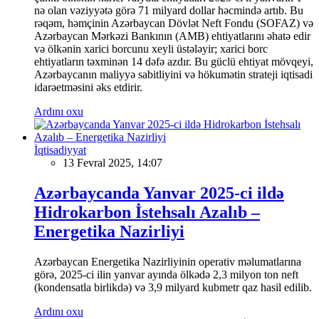
nə olan vəziyyətə görə 71 milyard dollar həcmində artıb. Bu
rəqəm, həmçinin Azərbaycan Dövlət Neft Fondu (SOFAZ) və
Azərbaycan Mərkəzi Bankının (AMB) ehtiyatlarını əhatə edir
və ölkənin xarici borcunu xeyli üstələyir; xarici borc
ehtiyatların təxminən 14 dəfə azdır. Bu güclü ehtiyat mövqeyi,
Azərbaycanın maliyyə sabitliyini və hökumətin strateji iqtisadi
idarəetməsini əks etdirir.
Ardını oxu
İqtisadiyyat
13 Fevral 2025, 14:07
Azərbaycanda Yanvar 2025-ci ildə
Hidrokarbon İstehsalı Azalıb –
Energetika Nazirliyi
Azərbaycan Energetika Nazirliyinin operativ məlumatlarına
görə, 2025-ci ilin yanvar ayında ölkədə 2,3 milyon ton neft
(kondensatla birlikdə) və 3,9 milyard kubmetr qaz hasil edilib.
Ardını oxu