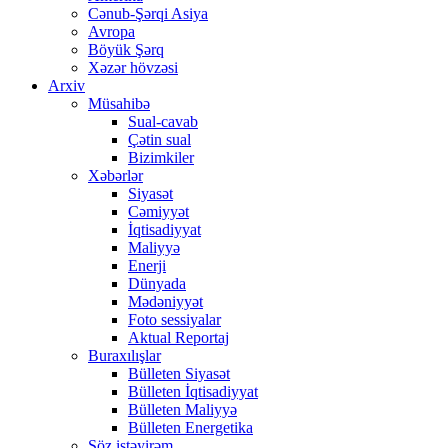
Cənub-Şərqi Asiya
Avropa
Böyük Şərq
Xəzər hövzəsi
Arxiv
Müsahibə
Sual-cavab
Çətin sual
Bizimkiler
Xəbərlər
Siyasət
Cəmiyyət
İqtisadiyyat
Maliyyə
Enerji
Dünyada
Mədəniyyət
Foto sessiyalar
Aktual Reportaj
Buraxılışlar
Bülleten Siyasət
Bülleten İqtisadiyyat
Bülleten Maliyyə
Bülleten Energetika
Söz istəyirəm