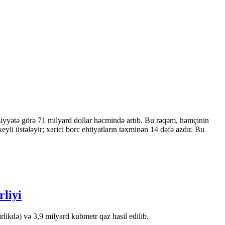
ziyyətə görə 71 milyard dollar həcmində artıb. Bu rəqəm, həmçinin
 üstələyir; xarici borc ehtiyatların təxminən 14 dəfə azdır. Bu
rliyi
likdə) və 3,9 milyard kubmetr qaz hasil edilib.