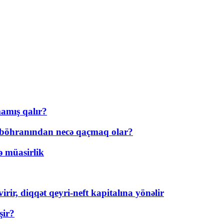
amış qalır?
t böhranından necə qaçmaq olar?
ə müasirlik
rir, diqqət qeyri-neft kapitalına yönəlir
şir?