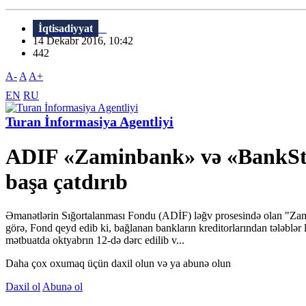
İqtisadiyyat
14 Dekabr 2016, 10:42
442
A-
A
A+
EN
RU
Turan İnformasiya Agentliyi
ADIF «Zaminbank» və «BankStand
başa çatdırıb
Əmanətlərin Sığortalanması Fondu (ADİF) ləğv prosesində olan "Zam
görə, Fond qeyd edib ki, bağlanan bankların kreditorlarından tələblə
mətbuatda oktyabrın 12-də dərc edilib v...
Daha çox oxumaq üçün daxil olun və ya abunə olun
Daxil ol
Abunə ol