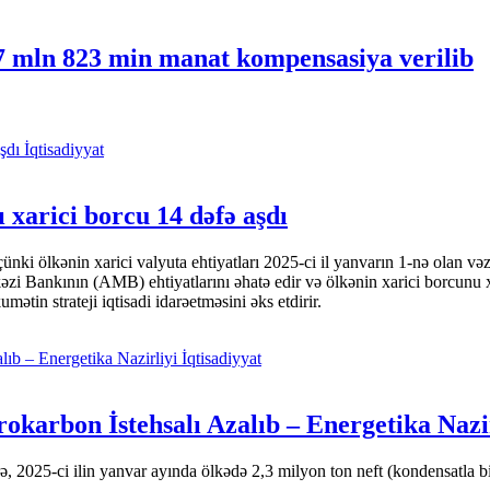
7 mln 823 min manat kompensasiya verilib
İqtisadiyyat
 xarici borcu 14 dəfə aşdı
i ölkənin xarici valyuta ehtiyatları 2025-ci il yanvarın 1-nə olan və
nkının (AMB) ehtiyatlarını əhatə edir və ölkənin xarici borcunu xeyli
tin strateji iqtisadi idarəetməsini əks etdirir.
İqtisadiyyat
okarbon İstehsalı Azalıb – Energetika Nazi
 2025-ci ilin yanvar ayında ölkədə 2,3 milyon ton neft (kondensatla bir