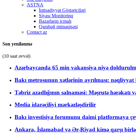
ASTNA
İqtisadiyyat Göstəriciləri
Siyası Monitorinq
Bazarların icmalı
Qarabağ münaqişəsi
Contact az
Son yenilənmə
(10 saat əvvəl)
Azərbaycanda 65 min vakansiya niyə doldurulm
Bakı metrosunun xətlərinin ayrılması: nəqliyya
Təbriz azadlığının salnaməsi: Məşrutə hərəkatı v
Media idarəçiliyi mərkəzləşdirilir
Bakı investisiya forumunu daimi platformaya çevi
Ankara, İslamabad və Ər-Riyad kimə qarşı birlə