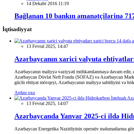
14 Dekabr 2016 11:19
Bağlanan 10 bankın əmanətçilərinə 71
İqtisadiyyat
13 Fevral 2025, 14:47
Azərbaycanın xarici valyuta ehtiyatları
Azərbaycanın maliyyə vəziyyəti möhkəmlənməyə davam edir, çünk
Azərbaycan Dövlət Neft Fondu (SOFAZ) və Azərbaycan Mərkəzi Ba
güclü ehtiyat mövqeyi, Azərbaycanın maliyyə sabitliyini və hökumə
Ardını oxu
13 Fevral 2025, 14:07
Azərbaycanda Yanvar 2025-ci ildə Hidr
Azərbaycan Energetika Nazirliyinin operativ məlumatlarına görə,