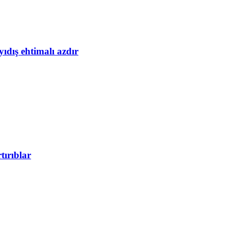
yıdış ehtimalı azdır
tırıblar