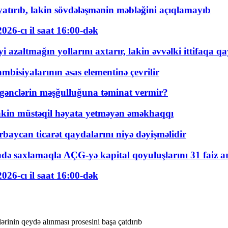
tırıb, lakin sövdələşmənin məbləğini açıqlamayıb
026-cı il saat 16:00-dək
 azaltmağın yollarını axtarır, lakin əvvəlki ittifaqa qa
bisiyalarının əsas elementinə çevrilir
 gənclərin məşğulluğuna təminat vermir?
kin müstəqil həyata yetməyən əməkhaqqı
rbaycan ticarət qaydalarını niyə dəyişməlidir
ində saxlamaqla AÇG-yə kapital qoyuluşlarını 31 faiz ar
026-cı il saat 16:00-dək
inin qeydə alınması prosesini başa çatdırıb