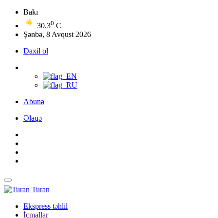
Bakı
0
30.3
C
Şənbə, 8 Avqust 2026
Daxil ol
Abunə
Əlaqə
Turan
Ekspress təhlil
İcmallar