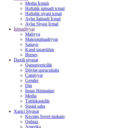
Media İcmalı
Həftəlik iqtisadi icmal
Həftəlik siyasi icmal
Aylıq İqtisadi İcmal
Aylıq Siyasi İcmal
İqtisadiyyat
Maliyyə
Makroiqtisadiyyat
Sənaye
Kənd təsərrüfatı
Biznes
Daxili siyasət
Qanunvericilik
Dövlət quruculuğu
Cəmiyyət
Gender
Din
İnsan Hüquqları
Media
Təhlükəsizlik
Sosial sahə
Xarici Siyasət
Keçmiş Sovet məkanı
Qafqaz
Amerika