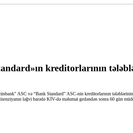
ard»ın kreditorlarının tələblər
inbank" ASC və “Bank Standard” ASC-nin kreditorlarının tələblərini
r lisenziyanın ləğvi barədə KİV-də məlumat gedəndən sonra 60 gün müdd