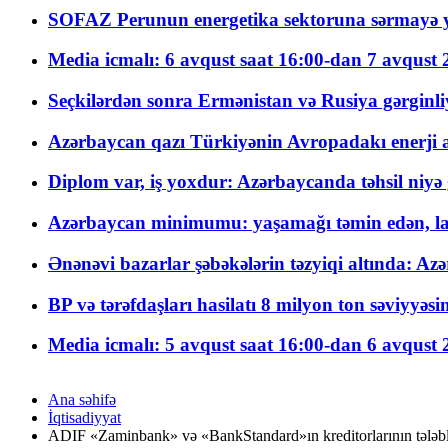
SOFAZ Perunun energetika sektoruna sərmayə ya
Media icmalı: 6 avqust saat 16:00-dan 7 avqust 2
Seçkilərdən sonra Ermənistan və Rusiya gərginliyi
Azərbaycan qazı Türkiyənin Avropadakı enerji am
Diplom var, iş yoxdur: Azərbaycanda təhsil niyə
Azərbaycan minimumu: yaşamağı təmin edən, la
Ənənəvi bazarlar şəbəkələrin təzyiqi altında: Azə
BP və tərəfdaşları hasilatı 8 milyon ton səviyyəs
Media icmalı: 5 avqust saat 16:00-dan 6 avqust 2
Ana səhifə
İqtisadiyyat
ADIF «Zaminbank» və «BankStandard»ın kreditorlarının tələblər