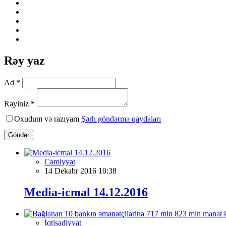
Rəy yaz
Ad *
Rəyiniz *
Oxudum və razıyam
Şərh göndərmə qaydaları
Göndər
Cəmiyyət
14 Dekabr 2016 10:38
Media-icmal 14.12.2016
İqtisadiyyat