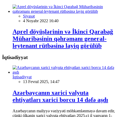
Siyasət
4 Noyabr 2022 16:40
Aprel döyüşlərinin və İkinci Qarabağ
Müharibəsinin qəhrəmanı general-
leytenant rütbəsinə layiq görülüb
İqtisadiyyat
İqtisadiyyat
13 Fevral 2025, 14:47
Azərbaycanın xarici valyuta
ehtiyatları xarici borcu 14 dəfə aşdı
Azərbaycanın maliyyə vəziyyəti möhkəmlənməyə davam edir,
çünki ölkənin xarici valyuta ehtiyatları 2025-ci il yanvarın 1-