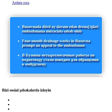
Ardını oxu
Buzovnada dörd ay davam edən drenaj işləri
ombudsmana müraciətə səbəb olub
Four-month drainage works in Buzovna
prompt an appeal to the ombudsman
В Бузовна четырехмесячные работы по
водоотводу стали поводом для обращения
к омбудсмену
Bizi sosial şəbəkələrdə izləyin