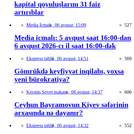
kapital qoyuluşlarını 31 faiz
artırıblar
Media İcmalı,
06 avqust, 15:09
527
Media icmalı: 5 avqust saat 16:00-dan
6 avqust 2026-cı il saat 16:00-dək
Ekspress təhlil,
06 avqust, 14:51
569
Gömrükdə keyfiyyət inqilabı, yoxsa
yeni bürokratiya?
Keçmiş Sovet məkanı,
06 avqust, 14:37
606
Ceyhun Bayramovun Kiyev səfərinin
arxasında nə dayanır?
Ekspress təhlil,
06 avqust, 14:32
552