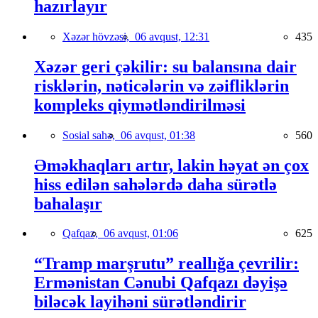
hazırlayır
Xəzər hövzəsi,
06 avqust, 12:31
435
Xəzər geri çəkilir: su balansına dair
risklərin, nəticələrin və zəifliklərin
kompleks qiymətləndirilməsi
Sosial sahə,
06 avqust, 01:38
560
Əməkhaqları artır, lakin həyat ən çox
hiss edilən sahələrdə daha sürətlə
bahalaşır
Qafqaz,
06 avqust, 01:06
625
“Tramp marşrutu” reallığa çevrilir:
Ermənistan Cənubi Qafqazı dəyişə
biləcək layihəni sürətləndirir