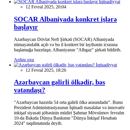
İqtisadiyyat
12 Fevral 2025, 20:04
SOCAR Albaniyada konkret işlərə
başlayır
Azərbaycan Dövlət Neft Şirkəti (SOCAR) Albaniyada
nümayəndəlik açıb və bu il konkret bir layihənin icrasına
başlamağa hazırlaşır, Albaniyanın "Albgaz" şirkəti bildirib.
Ardını oxu
İqtisadiyyat
12 Fevral 2025, 18:26
Azərbaycan gəlirli ölkədir, bəs
vətəndaşı?
"Azərbaycan hazırda 54 orta gəlirli ölkə arasındadır". Bunu
Prezident Administrasiyasının İqtisadi məsələlər və innovativ
inkişaf siyasəti şöbəsinin müdiri Şahmar Mövsümov fevralın
10-da Bakıda Dünya Bankının "Dünya İnkişaf Hesabatı
2024" təqdimatında deyib.