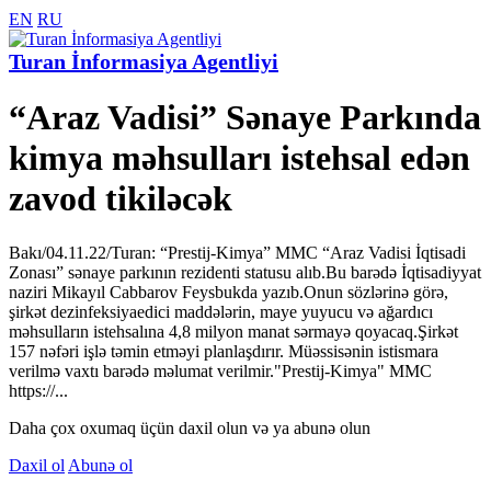
EN
RU
Turan İnformasiya Agentliyi
“Araz Vadisi” Sənaye Parkında
kimya məhsulları istehsal edən
zavod tikiləcək
Bakı/04.11.22/Turan: “Prestij-Kimya” MMC “Araz Vadisi İqtisadi
Zonası” sənaye parkının rezidenti statusu alıb.Bu barədə İqtisadiyyat
naziri Mikayıl Cabbarov Feysbukda yazıb.Onun sözlərinə görə,
şirkət dezinfeksiyaedici maddələrin, maye yuyucu və ağardıcı
məhsulların istehsalına 4,8 milyon manat sərmayə qoyacaq.Şirkət
157 nəfəri işlə təmin etməyi planlaşdırır. Müəssisənin istismara
verilmə vaxtı barədə məlumat verilmir."Prestij-Kimya" MMC
https://...
Daha çox oxumaq üçün daxil olun və ya abunə olun
Daxil ol
Abunə ol