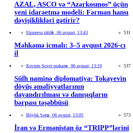
AZAL, ASCO və “Azərkosmos” üçün
yeni idarəetmə modeli: Fərman hansı
dəyişiklikləri gətirir?
Ekspress təhlil,
06 avqust, 13:43
531
Məhkəmə icmalı: 3–5 avqust 2026-cı
il
Keçmiş Sovet məkanı,
06 avqust, 13:19
537
Sülh naminə diplomatiya: Tokayevin
döyüş əməliyyatlarının
dayandırılması və danışıqların
bərpası təşəbbüsü
Böyük Şərq,
06 avqust, 13:05
573
İran və Ermənistan öz “TRIPP”lərini