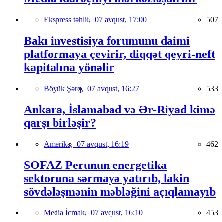
Ekspress təhlil,
07 avqust, 17:00
507
Bakı investisiya forumunu daimi
platformaya çevirir, diqqət qeyri-neft
kapitalına yönəlir
Böyük Şərq,
07 avqust, 16:27
533
Ankara, İslamabad və Ər-Riyad kimə
qarşı birləşir?
Amerika,
07 avqust, 16:19
462
SOFAZ Perunun energetika
sektoruna sərmayə yatırıb, lakin
sövdələşmənin məbləğini açıqlamayıb
Media İcmalı,
07 avqust, 16:10
453