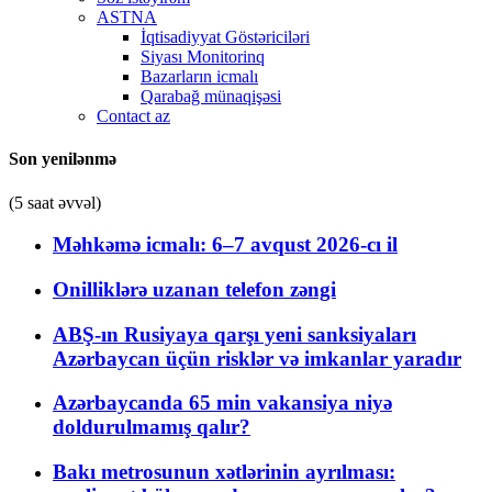
ASTNA
İqtisadiyyat Göstəriciləri
Siyası Monitorinq
Bazarların icmalı
Qarabağ münaqişəsi
Contact az
Son yenilənmə
(5 saat əvvəl)
Məhkəmə icmalı: 6–7 avqust 2026-cı il
Onilliklərə uzanan telefon zəngi
ABŞ-ın Rusiyaya qarşı yeni sanksiyaları
Azərbaycan üçün risklər və imkanlar yaradır
Azərbaycanda 65 min vakansiya niyə
doldurulmamış qalır?
Bakı metrosunun xətlərinin ayrılması: