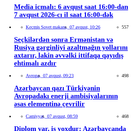
Media icmalı: 6 avqust saat 16:00-dan
7 avqust 2026-cı il saat 16:00-dək
Keçmiş Sovet məkanı,
07 avqust, 10:26
557
Seçkilərdən sonra Ermənistan və
Rusiya gərginliyi azaltmağın yollarını
axtarır, lakin əvvəlki ittifaqa qayıdış
ehtimalı azdır
Avropa,
07 avqust, 09:23
498
Azərbaycan qazı Türkiyənin
Avropadakı enerji ambisiyalarının
əsas elementinə çevrilir
Cəmiyyət,
07 avqust, 08:59
468
Diplom var, iş yoxdur: Azərbaycanda