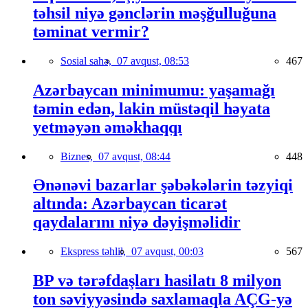
təhsil niyə gənclərin məşğulluğuna
təminat vermir?
Sosial sahə,
07 avqust, 08:53
467
Azərbaycan minimumu: yaşamağı
təmin edən, lakin müstəqil həyata
yetməyən əməkhaqqı
Biznes,
07 avqust, 08:44
448
Ənənəvi bazarlar şəbəkələrin təzyiqi
altında: Azərbaycan ticarət
qaydalarını niyə dəyişməlidir
Ekspress təhlil,
07 avqust, 00:03
567
BP və tərəfdaşları hasilatı 8 milyon
ton səviyyəsində saxlamaqla AÇG-yə