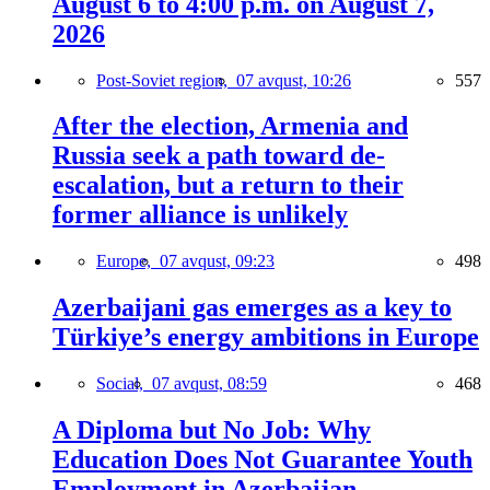
August 6 to 4:00 p.m. on August 7,
2026
Post-Soviet region,
07 avqust, 10:26
557
After the election, Armenia and
Russia seek a path toward de-
escalation, but a return to their
former alliance is unlikely
Europe,
07 avqust, 09:23
498
Azerbaijani gas emerges as a key to
Türkiye’s energy ambitions in Europe
Social,
07 avqust, 08:59
468
A Diploma but No Job: Why
Education Does Not Guarantee Youth
Employment in Azerbaijan