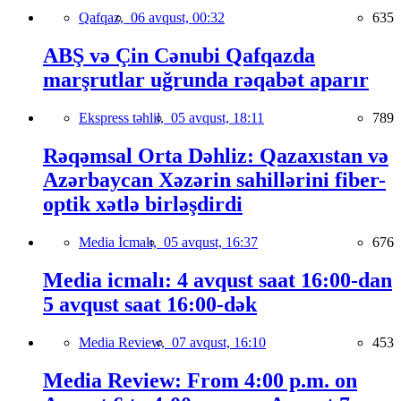
Qafqaz,
06 avqust, 00:32
635
ABŞ və Çin Cənubi Qafqazda
marşrutlar uğrunda rəqabət aparır
Ekspress təhlil,
05 avqust, 18:11
789
Rəqəmsal Orta Dəhliz: Qazaxıstan və
Azərbaycan Xəzərin sahillərini fiber-
optik xətlə birləşdirdi
Media İcmalı,
05 avqust, 16:37
676
Media icmalı: 4 avqust saat 16:00-dan
5 avqust saat 16:00-dək
Media Review,
07 avqust, 16:10
453
Media Review: From 4:00 p.m. on