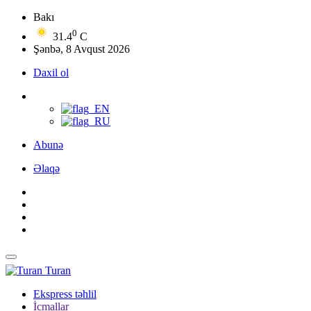
Bakı
0
31.4
C
Şənbə, 8 Avqust 2026
Daxil ol
Abunə
Əlaqə
Turan
Ekspress təhlil
İcmallar