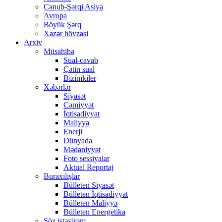
Cənub-Şərqi Asiya
Avropa
Böyük Şərq
Xəzər hövzəsi
Arxiv
Müsahibə
Sual-cavab
Çətin sual
Bizimkiler
Xəbərlər
Siyasət
Cəmiyyət
İqtisadiyyat
Maliyyə
Enerji
Dünyada
Mədəniyyət
Foto sessiyalar
Aktual Reportaj
Buraxılışlar
Bülleten Siyasət
Bülleten İqtisadiyyat
Bülleten Maliyyə
Bülleten Energetika
Söz istəyirəm