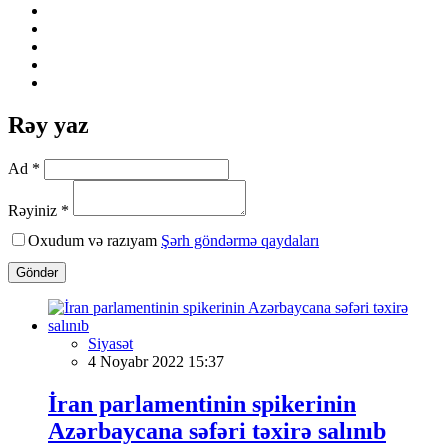
Rəy yaz
Ad *
Rəyiniz *
Oxudum və razıyam
Şərh göndərmə qaydaları
Göndər
Siyasət
4 Noyabr 2022 15:37
İran parlamentinin spikerinin
Azərbaycana səfəri təxirə salınıb