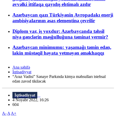
əvvəlki ittifaqa qayıdış ehtimalı azdır
Azərbaycan qazı Türkiyənin Avropadakı enerji
ambisiyalarının əsas elementinə çevrilir
Diplom var, iş yoxdur: Azərbaycanda təhsil
niyə gənclərin məşğulluğuna təminat vermir?
Azərbaycan minimumu: yaşamağı təmin edən,
lakin müstəqil həyata yetməyən əməkhaqqı
Ana səhifə
İqtisadiyyat
“Araz Vadisi” Sənaye Parkında kimya məhsulları istehsal
edən zavod tikiləcək
İqtisadiyyat
4 Noyabr 2022, 16:26
604
A-
A
A+