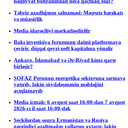
nəqliyyat böhranından necə qaçmaq olar?
Təbriz azadlığının salnaməsi: Məşrutə hərəkatı
və müasirlik
Media idarəçiliyi mərkəzləşdirilir
Bakı investisiya forumunu daimi platformaya
çevirir, diqqət qeyri-neft kapitalına yönəlir
Ankara, İslamabad və Ər-Riyad kimə qarşı
birləşir?
SOFAZ Perunun energetika sektoruna sərmayə
yatırıb, lakin sövdələşmənin məbləğini
açıqlamayıb
Media icmalı: 6 avqust saat 16:00-dan 7 avqust
2026-cı il saat 16:00-dək
Seçkilərdən sonra Ermənistan və Rusiya
gərginliyi azaltmağın yollarını axtarır, lakin