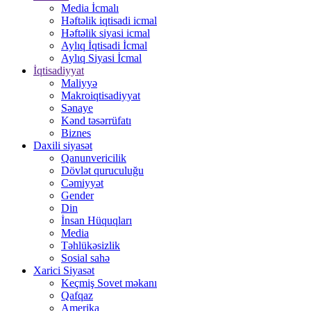
Media İcmalı
Həftəlik iqtisadi icmal
Həftəlik siyasi icmal
Aylıq İqtisadi İcmal
Aylıq Siyasi İcmal
İqtisadiyyat
Maliyyə
Makroiqtisadiyyat
Sənaye
Kənd təsərrüfatı
Biznes
Daxili siyasət
Qanunvericilik
Dövlət quruculuğu
Cəmiyyət
Gender
Din
İnsan Hüquqları
Media
Təhlükəsizlik
Sosial sahə
Xarici Siyasət
Keçmiş Sovet məkanı
Qafqaz
Amerika