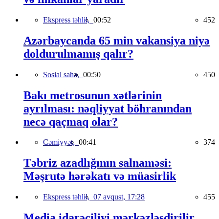
Ekspress təhlil,
00:52
452
Azərbaycanda 65 min vakansiya niyə
doldurulmamış qalır?
Sosial sahə,
00:50
450
Bakı metrosunun xətlərinin
ayrılması: nəqliyyat böhranından
necə qaçmaq olar?
Cəmiyyət,
00:41
374
Təbriz azadlığının salnaməsi:
Məşrutə hərəkatı və müasirlik
Ekspress təhlil,
07 avqust, 17:28
455
Media idarəçiliyi mərkəzləşdirilir