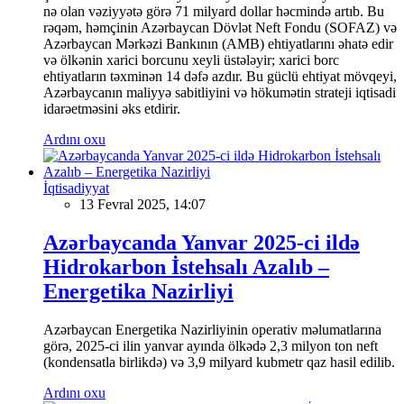
nə olan vəziyyətə görə 71 milyard dollar həcmində artıb. Bu
rəqəm, həmçinin Azərbaycan Dövlət Neft Fondu (SOFAZ) və
Azərbaycan Mərkəzi Bankının (AMB) ehtiyatlarını əhatə edir
və ölkənin xarici borcunu xeyli üstələyir; xarici borc
ehtiyatların təxminən 14 dəfə azdır. Bu güclü ehtiyat mövqeyi,
Azərbaycanın maliyyə sabitliyini və hökumətin strateji iqtisadi
idarəetməsini əks etdirir.
Ardını oxu
İqtisadiyyat
13 Fevral 2025, 14:07
Azərbaycanda Yanvar 2025-ci ildə
Hidrokarbon İstehsalı Azalıb –
Energetika Nazirliyi
Azərbaycan Energetika Nazirliyinin operativ məlumatlarına
görə, 2025-ci ilin yanvar ayında ölkədə 2,3 milyon ton neft
(kondensatla birlikdə) və 3,9 milyard kubmetr qaz hasil edilib.
Ardını oxu