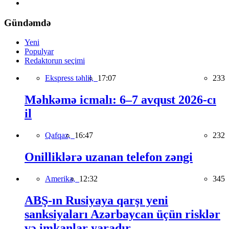
Gündəmdə
Yeni
Populyar
Redaktorun seçimi
Ekspress təhlil,
17:07
233
Məhkəmə icmalı: 6–7 avqust 2026-cı
il
Qafqaz,
16:47
232
Onilliklərə uzanan telefon zəngi
Amerika,
12:32
345
ABŞ-ın Rusiyaya qarşı yeni
sanksiyaları Azərbaycan üçün risklər
və imkanlar yaradır