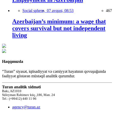
Social sphere,
07 avqust, 08:53
467
Azerbaijan’s minimum: a wage that
covers survival but not independent
living
Haqqımızda
“Turan” siyasət, iqtisadiyyat və cəmiyyət həyatının qovuşuğunda
fəaliyyət göstərən müstəqil analitik qurumdur.
Turan analitik xidməti
Bakı, AZ1010
Süleyman Rəhimov küç.,186, Mən. 24
Tel.: (+99412) 440 11 96
agency@turan.az