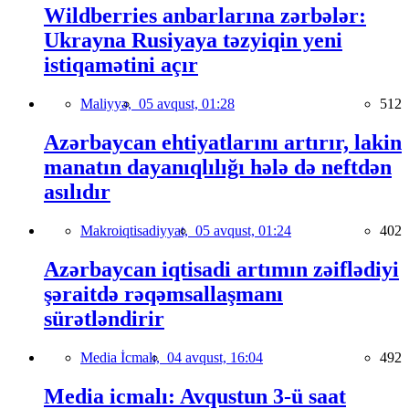
Wildberries anbarlarına zərbələr:
Ukrayna Rusiyaya təzyiqin yeni
istiqamətini açır
Maliyyə,
05 avqust, 01:28
512
Azərbaycan ehtiyatlarını artırır, lakin
manatın dayanıqlılığı hələ də neftdən
asılıdır
Makroiqtisadiyyat,
05 avqust, 01:24
402
Azərbaycan iqtisadi artımın zəiflədiyi
şəraitdə rəqəmsallaşmanı
sürətləndirir
Media İcmalı,
04 avqust, 16:04
492
Media icmalı: Avqustun 3-ü saat