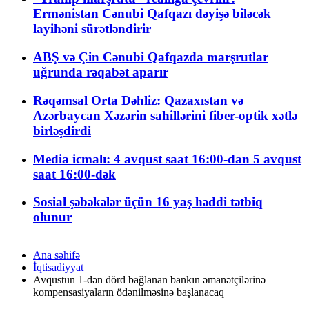
Ermənistan Cənubi Qafqazı dəyişə biləcək
layihəni sürətləndirir
ABŞ və Çin Cənubi Qafqazda marşrutlar
uğrunda rəqabət aparır
Rəqəmsal Orta Dəhliz: Qazaxıstan və
Azərbaycan Xəzərin sahillərini fiber-optik xətlə
birləşdirdi
Media icmalı: 4 avqust saat 16:00-dan 5 avqust
saat 16:00-dək
Sosial şəbəkələr üçün 16 yaş həddi tətbiq
olunur
Ana səhifə
İqtisadiyyat
Avqustun 1-dən dörd bağlanan bankın əmanətçilərinə
kompensasiyaların ödənilməsinə başlanacaq