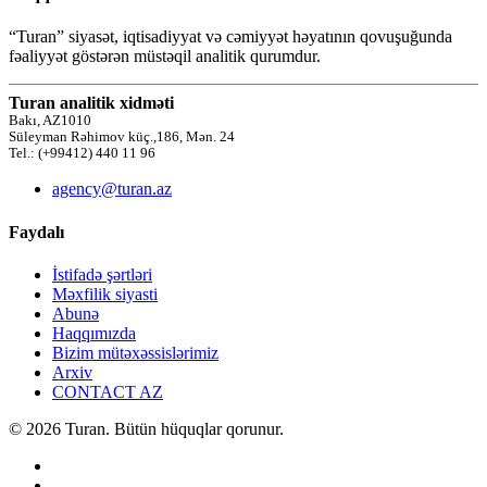
“Turan” siyasət, iqtisadiyyat və cəmiyyət həyatının qovuşuğunda
fəaliyyət göstərən müstəqil analitik qurumdur.
Turan analitik xidməti
Bakı, AZ1010
Süleyman Rəhimov küç.,186, Mən. 24
Tel.: (+99412) 440 11 96
agency@turan.az
Faydalı
İstifadə şərtləri
Məxfilik siyasti
Abunə
Haqqımızda
Bizim mütəxəssislərimiz
Arxiv
CONTACT AZ
© 2026 Turan. Bütün hüquqlar qorunur.