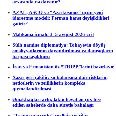
arxasında nə dayanır?
AZAL, ASCO və “Azərkosmos” üçün yeni
idarəetmə modeli: Fərman hansı dəyişiklikləri
gətirir?
Məhkəmə icmalı: 3–5 avqust 2026-cı il
Sülh naminə diplomatiya: Tokayevin döyüş
əməliyyatlarının dayandırılması və danışıqların
bərpası təşəbbüsü
İran və Ermənistan öz “TRIPP”lərini hazırlayır
Xəzər geri çəkilir: su balansına dair risklərin,
nəticələrin və zəifliklərin kompleks
qiymətləndirilməsi
Əməkhaqları artır, lakin həyat ən çox hiss
edilən sahələrdə daha sürətlə bahalaşır
“Tramp marşrutu” reallığa çevrilir: