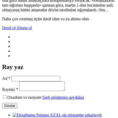
ona görə bütün əmanətçilərə kompensasiya veriləcək. «Əmanətlərin
tam sığortası haqqında» qanuna görə, martın 1-dən həcmindən asılı
olmayaraq bütün əmanətlər dövlət tərəfindən sığortalanıb. Əm...
Daha çox oxumaq üçün daxil olun və ya abunə olun
Daxil ol
Abunə ol
Rəy yaz
Ad *
Rəyiniz *
Oxudum və razıyam
Şərh göndərmə qaydaları
Göndər