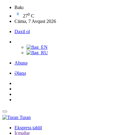
Bakı
0
27
C
Cümə, 7 Avqust 2026
Daxil ol
Abunə
Əlaqə
Turan
Ekspress təhlil
İcmallar