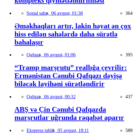
kompleks qiymətləndirilməsi
Sosial sahə,
06 avqust, 01:38
364
Əməkhaqları artır, lakin həyat ən çox
hiss edilən sahələrdə daha sürətlə
bahalaşır
Qafqaz,
06 avqust, 01:06
395
“Tramp marşrutu” reallığa çevrilir:
Ermənistan Cənubi Qafqazı dəyişə
biləcək layihəni sürətləndirir
Qafqaz,
06 avqust, 00:32
437
ABŞ və Çin Cənubi Qafqazda
marşrutlar uğrunda rəqabət aparır
Ekspress təhlil,
05 avqust, 18:11
589