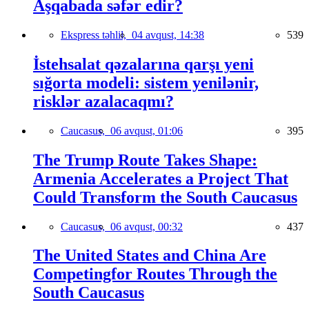
Aşqabada səfər edir?
Ekspress təhlil,
04 avqust, 14:38
539
İstehsalat qəzalarına qarşı yeni
sığorta modeli: sistem yenilənir,
risklər azalacaqmı?
Caucasus,
06 avqust, 01:06
395
The Trump Route Takes Shape:
Armenia Accelerates a Project That
Could Transform the South Caucasus
Caucasus,
06 avqust, 00:32
437
The United States and China Are
Competingfor Routes Through the
South Caucasus