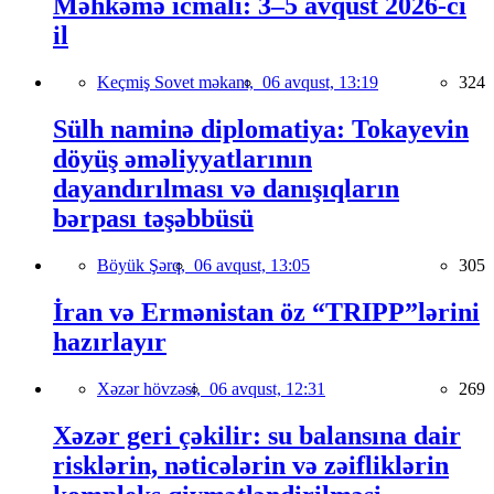
Məhkəmə icmalı: 3–5 avqust 2026-cı
il
Keçmiş Sovet məkanı,
06 avqust, 13:19
324
Sülh naminə diplomatiya: Tokayevin
döyüş əməliyyatlarının
dayandırılması və danışıqların
bərpası təşəbbüsü
Böyük Şərq,
06 avqust, 13:05
305
İran və Ermənistan öz “TRIPP”lərini
hazırlayır
Xəzər hövzəsi,
06 avqust, 12:31
269
Xəzər geri çəkilir: su balansına dair
risklərin, nəticələrin və zəifliklərin