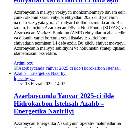
Azərbaycanın maliyyə vəziyyəti möhkəmlənməyə davam edir,
çünki ölkənin xarici valyuta ehtiyatları 2025-ci il yanvarın 1-
nə olan vəziyyətə görə 71 milyard dollar həcmində artıb. Bu
rəqəm, həmçinin Azərbaycan Dövlət Neft Fondu (SOFAZ) və
Azərbaycan Mərkəzi Bankının (AMB) ehtiyatlarını əhatə edir
və ölkənin xarici borcunu xeyli üstələyir; xarici borc
ehtiyatların təxminən 14 dəfə azdır. Bu güclü ehtiyat mövqeyi,
Azərbaycanın maliyyə sabitliyini və hökumətin strateji iqtisadi
idarəetməsini əks etdirir.
Ardını oxu
İqtisadiyyat
13 Fevral 2025, 14:07
Azərbaycanda Yanvar 2025-ci ildə
Hidrokarbon İstehsalı Azalıb –
Energetika Nazirliyi
Azərbaycan Energetika Nazirliyinin operativ məlumatlarına