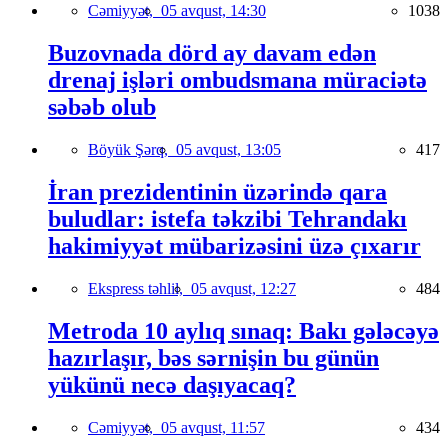
Cəmiyyət,
05 avqust, 14:30
1038
Buzovnada dörd ay davam edən
drenaj işləri ombudsmana müraciətə
səbəb olub
Böyük Şərq,
05 avqust, 13:05
417
İran prezidentinin üzərində qara
buludlar: istefa təkzibi Tehrandakı
hakimiyyət mübarizəsini üzə çıxarır
Ekspress təhlil,
05 avqust, 12:27
484
Metroda 10 aylıq sınaq: Bakı gələcəyə
hazırlaşır, bəs sərnişin bu günün
yükünü necə daşıyacaq?
Cəmiyyət,
05 avqust, 11:57
434