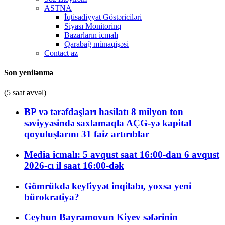
ASTNA
İqtisadiyyat Göstəriciləri
Siyası Monitorinq
Bazarların icmalı
Qarabağ münaqişəsi
Contact az
Son yenilənmə
(5 saat əvvəl)
BP və tərəfdaşları hasilatı 8 milyon ton
səviyyəsində saxlamaqla AÇG-yə kapital
qoyuluşlarını 31 faiz artırıblar
Media icmalı: 5 avqust saat 16:00-dan 6 avqust
2026-cı il saat 16:00-dək
Gömrükdə keyfiyyət inqilabı, yoxsa yeni
bürokratiya?
Ceyhun Bayramovun Kiyev səfərinin