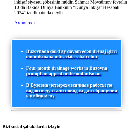
inkişaf siyasəti şöbəsinin müdiri Şahmar Mövsümov fevralın
10-da Bakıda Dünya Bankının "Dünya İnkişaf Hesabatı
2024" təqdimatında deyib.
Ardını oxu
Buzovnada dörd ay davam edən drenaj işləri
ombudsmana müraciətə səbəb olub
Four-month drainage works in Buzovna
prompt an appeal to the ombudsman
В Бузовна четырехмесячные работы по
водоотводу стали поводом для обращения
к омбудсмену
Bizi sosial şəbəkələrdə izləyin