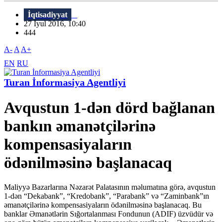
İqtisadiyyat
27 İyul 2016, 10:40
444
A-
A
A+
EN
RU
Turan İnformasiya Agentliyi
Avqustun 1-dən dörd bağlanan
bankın əmanətçilərinə
kompensasiyaların
ödənilməsinə başlanacaq
Maliyyə Bazarlarına Nəzarət Palatasının məlumatına görə, avqustun
1-dən “Dekabank”, “Kredobank”, “Parabank” və “Zaminbank”ın
əmanətçilərinə kompensasiyaların ödənilməsinə başlanacaq. Bu
banklar Əmanətlərin Sığortalanması Fondunun (ADIF) üzvüdür və