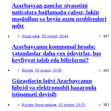
Azərbaycan gənclər siyasətini
nəticələrə bağlamağa çalışır, lakin
məşğulluq və beyin axını problemləri
qalır
Sosial sahə,
05 avqust, 10:44
447
Azərbaycanın kommunal hesabı:
vətəndaşlar daha çox ödəyirlər, bəs
keyfiyyət tələb edə bilirlərmi?
Biznes,
05 avqust, 10:39
442
Güzəştlərin ləğvi Azərbaycanın
hibrid və elektromobil bazarında
istiqaməti dəyişib
Keçmiş Sovet məkanı,
05 avqust, 10:35
383