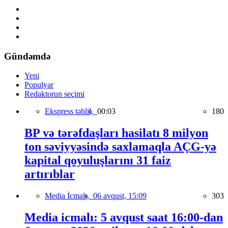
Gündəmdə
Yeni
Populyar
Redaktorun seçimi
Ekspress təhlil,
00:03
180
BP və tərəfdaşları hasilatı 8 milyon
ton səviyyəsində saxlamaqla AÇG-yə
kapital qoyuluşlarını 31 faiz
artırıblar
Media İcmalı,
06 avqust, 15:09
303
Media icmalı: 5 avqust saat 16:00-dan