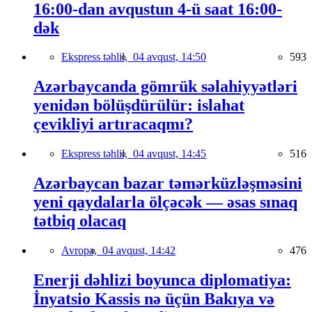
16:00-dan avqustun 4-ü saat 16:00-
dək
Ekspress təhlil,
04 avqust, 14:50
593
Azərbaycanda gömrük səlahiyyətləri
yenidən bölüşdürülür: islahat
çevikliyi artıracaqmı?
Ekspress təhlil,
04 avqust, 14:45
516
Azərbaycan bazar təmərküzləşməsini
yeni qaydalarla ölçəcək — əsas sınaq
tətbiq olacaq
Avropa,
04 avqust, 14:42
476
Enerji dəhlizi boyunca diplomatiya:
İnyatsio Kassis nə üçün Bakıya və