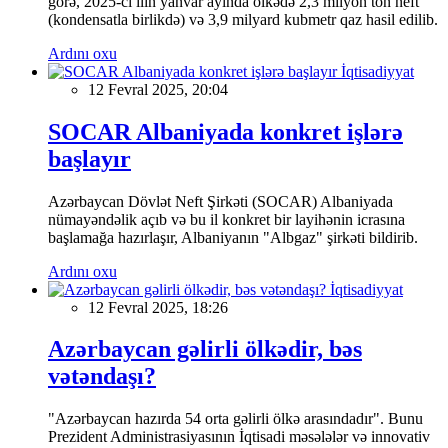
görə, 2025-ci ilin yanvar ayında ölkədə 2,3 milyon ton neft
(kondensatla birlikdə) və 3,9 milyard kubmetr qaz hasil edilib.
Ardını oxu
İqtisadiyyat
12 Fevral 2025, 20:04
SOCAR Albaniyada konkret işlərə
başlayır
Azərbaycan Dövlət Neft Şirkəti (SOCAR) Albaniyada
nümayəndəlik açıb və bu il konkret bir layihənin icrasına
başlamağa hazırlaşır, Albaniyanın "Albgaz" şirkəti bildirib.
Ardını oxu
İqtisadiyyat
12 Fevral 2025, 18:26
Azərbaycan gəlirli ölkədir, bəs
vətəndaşı?
"Azərbaycan hazırda 54 orta gəlirli ölkə arasındadır". Bunu
Prezident Administrasiyasının İqtisadi məsələlər və innovativ