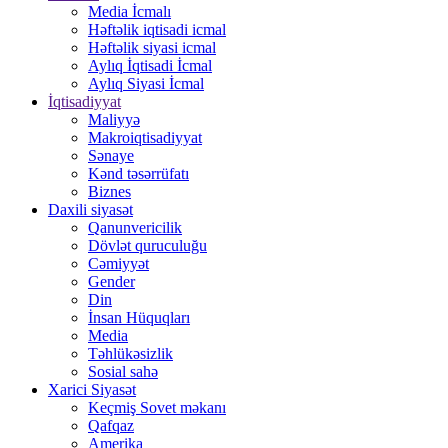
Media İcmalı
Həftəlik iqtisadi icmal
Həftəlik siyasi icmal
Aylıq İqtisadi İcmal
Aylıq Siyasi İcmal
İqtisadiyyat
Maliyyə
Makroiqtisadiyyat
Sənaye
Kənd təsərrüfatı
Biznes
Daxili siyasət
Qanunvericilik
Dövlət quruculuğu
Cəmiyyət
Gender
Din
İnsan Hüquqları
Media
Təhlükəsizlik
Sosial sahə
Xarici Siyasət
Keçmiş Sovet məkanı
Qafqaz
Amerika