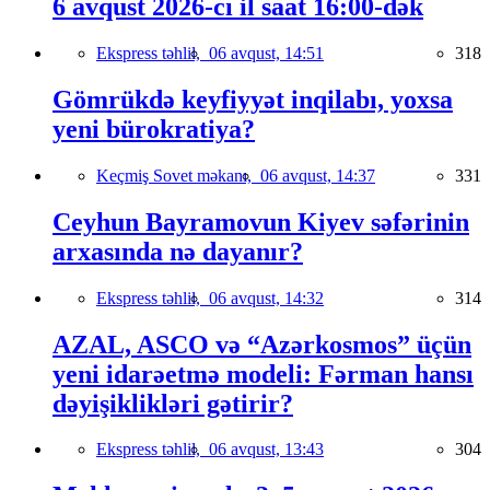
6 avqust 2026-cı il saat 16:00-dək
Ekspress təhlil,
06 avqust, 14:51
318
Gömrükdə keyfiyyət inqilabı, yoxsa
yeni bürokratiya?
Keçmiş Sovet məkanı,
06 avqust, 14:37
331
Ceyhun Bayramovun Kiyev səfərinin
arxasında nə dayanır?
Ekspress təhlil,
06 avqust, 14:32
314
AZAL, ASCO və “Azərkosmos” üçün
yeni idarəetmə modeli: Fərman hansı
dəyişiklikləri gətirir?
Ekspress təhlil,
06 avqust, 13:43
304