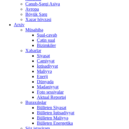
Cənub-Şərqi Asiya
Avropa
Böyük Şərq
Xəzər hövzəsi
Arxiv
Müsahibə
Sual-cavab
Çətin sual
Bizimkiler
Xəbərlər
Siyasət
Cəmiyyət
İqtisadiyyat
Maliyyə
Enerji
Dünyada
Mədəniyyət
Foto sessiyalar
Aktual Reportaj
Buraxılışlar
Bülleten Siyasət
Bülleten İqtisadiyyat
Bülleten Maliyyə
Bülleten Energetika
Söz istəyirəm