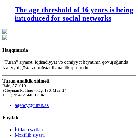
The age threshold of 16 years is being
introduced for social networks
Haqqımızda
“Turan” siyasət, iqtisadiyyat və cəmiyyət həyatının qovuşuğunda
fəaliyyət göstərən müstəqil analitik qurumdur.
Turan analitik xidməti
Bakı, AZ1010
Süleyman Rəhimov küç.,186, Mən. 24
Tel.: (+99412) 440 11 96
agency@turan.az
Faydalı
İstifadə şərtləri
Məxfilik siyasti