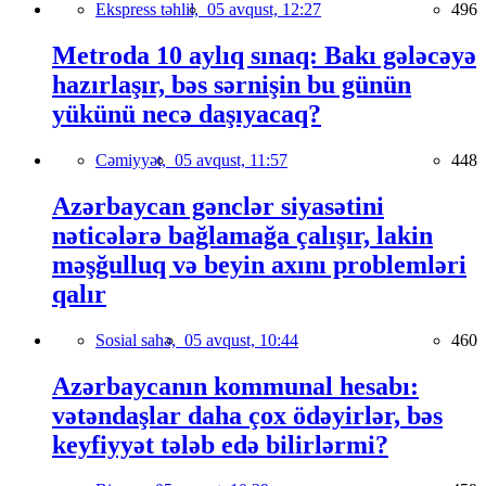
Ekspress təhlil,
05 avqust, 12:27
496
Metroda 10 aylıq sınaq: Bakı gələcəyə
hazırlaşır, bəs sərnişin bu günün
yükünü necə daşıyacaq?
Cəmiyyət,
05 avqust, 11:57
448
Azərbaycan gənclər siyasətini
nəticələrə bağlamağa çalışır, lakin
məşğulluq və beyin axını problemləri
qalır
Sosial sahə,
05 avqust, 10:44
460
Azərbaycanın kommunal hesabı:
vətəndaşlar daha çox ödəyirlər, bəs
keyfiyyət tələb edə bilirlərmi?