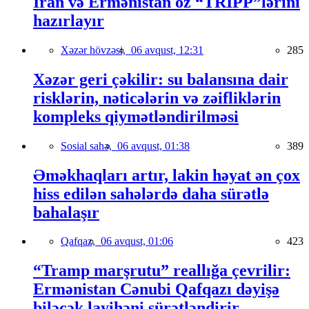
İran və Ermənistan öz “TRIPP”lərini
hazırlayır
Xəzər hövzəsi,
06 avqust, 12:31
285
Xəzər geri çəkilir: su balansına dair
risklərin, nəticələrin və zəifliklərin
kompleks qiymətləndirilməsi
Sosial sahə,
06 avqust, 01:38
389
Əməkhaqları artır, lakin həyat ən çox
hiss edilən sahələrdə daha sürətlə
bahalaşır
Qafqaz,
06 avqust, 01:06
423
“Tramp marşrutu” reallığa çevrilir:
Ermənistan Cənubi Qafqazı dəyişə
biləcək layihəni sürətləndirir