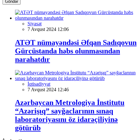
Göndər
Siyasət
7 Avqust 2024 12:06
ATƏT nümayəndəsi Əfqan Sadıqovun
Gürcüstanda həbs olunmasından
narahatdır
İqtisadiyyat
7 Avqust 2024 12:46
Azərbaycan Metrologiya İnstitutu
“Azərişıq” sayğaclarının sınaq
laboratoriyasını öz idarəçiliyinə
götürüb