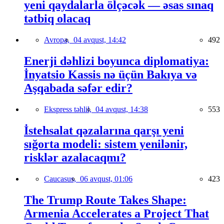
yeni qaydalarla ölçəcək — əsas sınaq
tətbiq olacaq
Avropa,
04 avqust, 14:42
492
Enerji dəhlizi boyunca diplomatiya:
İnyatsio Kassis nə üçün Bakıya və
Aşqabada səfər edir?
Ekspress təhlil,
04 avqust, 14:38
553
İstehsalat qəzalarına qarşı yeni
sığorta modeli: sistem yenilənir,
risklər azalacaqmı?
Caucasus,
06 avqust, 01:06
423
The Trump Route Takes Shape:
Armenia Accelerates a Project That