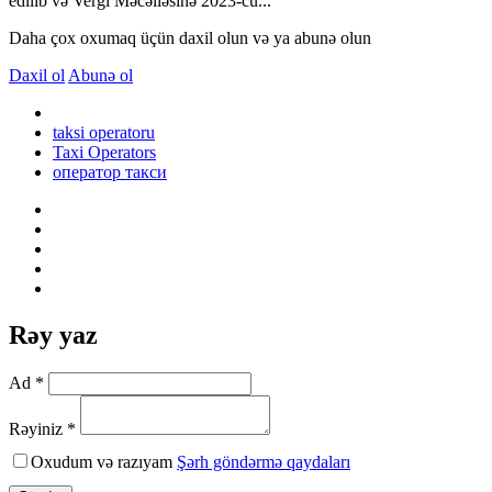
edilib və Vergi Məcəlləsinə 2023-cü...
Daha çox oxumaq üçün daxil olun və ya abunə olun
Daxil ol
Abunə ol
taksi operatoru
Taxi Operators
оператор такси
Rəy yaz
Ad *
Rəyiniz *
Oxudum və razıyam
Şərh göndərmə qaydaları