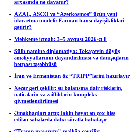
arxasında nə dayanır?
AZAL, ASCO və “Azərkosmos” üçün yeni
idarəetmə modeli: Fərman hansı dəyişiklikləri
gətirir?
Məhkəmə icmalı: 3–5 avqust 2026-cı il
Sülh naminə diplomatiya: Tokayevin döyüş
əməliyyatlarının dayandırılması və danışıqların
bərpası təşəbbüsü
İran və Ermənistan öz “TRIPP”lərini hazırlayır
Xəzər geri çəkilir: su balansına dair risklərin,
nəticələrin və zəifliklərin kompleks
qiymətləndirilməsi
Əməkhaqları artır, lakin həyat ən çox hiss
edilən sahələrdə daha sürətlə bahalaşır
“Tramp marşrutu” reallığa çevrilir: