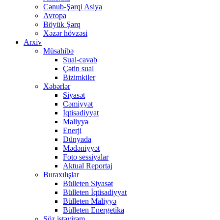
Cənub-Şərqi Asiya
Avropa
Böyük Şərq
Xəzər hövzəsi
Arxiv
Müsahibə
Sual-cavab
Çətin sual
Bizimkiler
Xəbərlər
Siyasət
Cəmiyyət
İqtisadiyyat
Maliyyə
Enerji
Dünyada
Mədəniyyət
Foto sessiyalar
Aktual Reportaj
Buraxılışlar
Bülleten Siyasət
Bülleten İqtisadiyyat
Bülleten Maliyyə
Bülleten Energetika
Söz istəyirəm