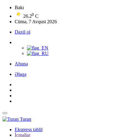
Bakı
0
26.2
C
Cümə, 7 Avqust 2026
Daxil ol
Abunə
Əlaqə
Turan
Ekspress təhlil
İcmallar