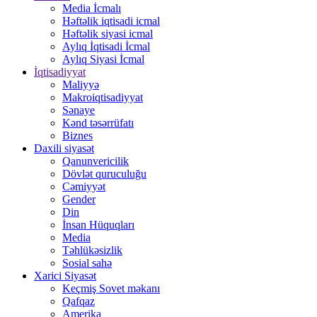
Media İcmalı
Həftəlik iqtisadi icmal
Həftəlik siyasi icmal
Aylıq İqtisadi İcmal
Aylıq Siyasi İcmal
İqtisadiyyat
Maliyyə
Makroiqtisadiyyat
Sənaye
Kənd təsərrüfatı
Biznes
Daxili siyasət
Qanunvericilik
Dövlət quruculuğu
Cəmiyyət
Gender
Din
İnsan Hüquqları
Media
Təhlükəsizlik
Sosial sahə
Xarici Siyasət
Keçmiş Sovet məkanı
Qafqaz
Amerika