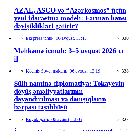
AZAL, ASCO və “Azərkosmos” üçün
yeni idarəetmə modeli: Fərman hansı
dəyişiklikləri gətirir?
Ekspress təhlil,
06 avqust, 13:43
330
Məhkəmə icmalı: 3–5 avqust 2026-cı
il
Keçmiş Sovet məkanı,
06 avqust, 13:19
338
Sülh naminə diplomatiya: Tokayevin
döyüş əməliyyatlarının
dayandırılması və danışıqların
bərpası təşəbbüsü
Böyük Şərq,
06 avqust, 13:05
327