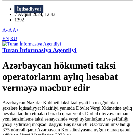
İqtisadiyyat
7 Avqust 2024, 12:43
1392
A-
A
A+
EN
RU
Turan İnformasiya Agentliyi
Azərbaycan hökuməti taksi
operatorlarını aylıq hesabat
verməyə məcbur edir
Azərbaycan Nazirlər Kabineti taksi fəaliyyəti ilə məşğul olan
şəxslərə İqtisadiyyat Nazirliyi yanında Dövlət Vergi Xidmətinə aylıq
hesabat təqdim etmələri barədə qərar verib. Dərhal qüvvəyə minən
yeni tənzimləmə taksi sənayesində vergi uyğunluğunu və şəffaflığı
yaxşılaşdırmaq məqsədi daşıyır. Baş nazir Əli Əsədovun imzaladığı
375 nömrəli qərar Azərbaycan Konstitusiyasına uyğun olaraq qəbul