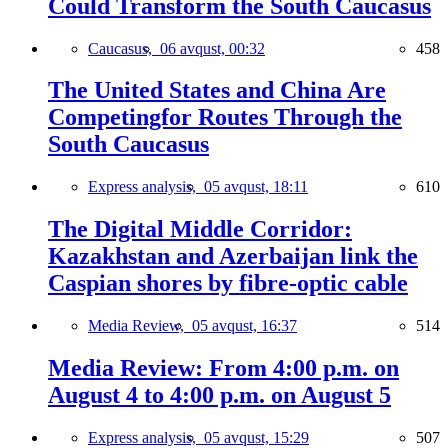
Could Transform the South Caucasus
Caucasus,
06 avqust, 00:32
458
The United States and China Are
Competingfor Routes Through the
South Caucasus
Express analysis,
05 avqust, 18:11
610
The Digital Middle Corridor:
Kazakhstan and Azerbaijan link the
Caspian shores by fibre-optic cable
Media Review,
05 avqust, 16:37
514
Media Review: From 4:00 p.m. on
August 4 to 4:00 p.m. on August 5
Express analysis,
05 avqust, 15:29
507