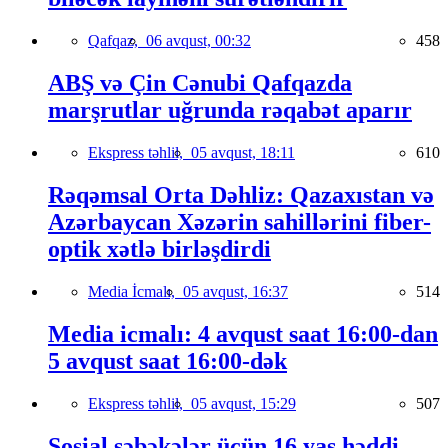
Qafqaz,
06 avqust, 00:32
458
ABŞ və Çin Cənubi Qafqazda
marşrutlar uğrunda rəqabət aparır
Ekspress təhlil,
05 avqust, 18:11
610
Rəqəmsal Orta Dəhliz: Qazaxıstan və
Azərbaycan Xəzərin sahillərini fiber-
optik xətlə birləşdirdi
Media İcmalı,
05 avqust, 16:37
514
Media icmalı: 4 avqust saat 16:00-dan
5 avqust saat 16:00-dək
Ekspress təhlil,
05 avqust, 15:29
507
Sosial şəbəkələr üçün 16 yaş həddi