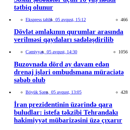
tətbiq olunur
Ekspress təhlil,
05 avqust, 15:12
466
Dövlət əmlakının qurumlar arasında
verilməsi qaydaları sadələşdirilib
Cəmiyyət,
05 avqust, 14:30
1056
Buzovnada dörd ay davam edən
drenaj işləri ombudsmana müraciətə
səbəb olub
Böyük Şərq,
05 avqust, 13:05
428
İran prezidentinin üzərində qara
buludlar: istefa təkzibi Tehrandakı
hakimiyyət mübarizəsini üzə çıxarır