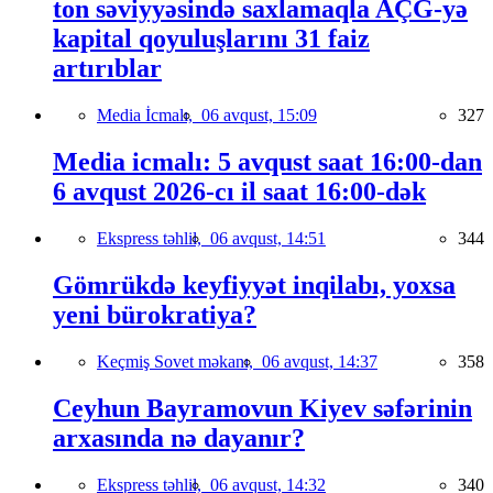
ton səviyyəsində saxlamaqla AÇG-yə
kapital qoyuluşlarını 31 faiz
artırıblar
Media İcmalı,
06 avqust, 15:09
327
Media icmalı: 5 avqust saat 16:00-dan
6 avqust 2026-cı il saat 16:00-dək
Ekspress təhlil,
06 avqust, 14:51
344
Gömrükdə keyfiyyət inqilabı, yoxsa
yeni bürokratiya?
Keçmiş Sovet məkanı,
06 avqust, 14:37
358
Ceyhun Bayramovun Kiyev səfərinin
arxasında nə dayanır?
Ekspress təhlil,
06 avqust, 14:32
340