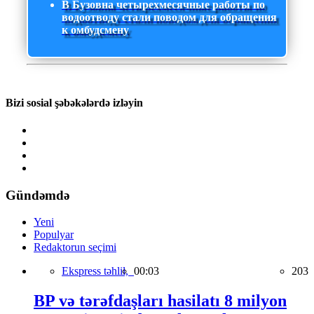
В Бузовна четырехмесячные работы по
водоотводу стали поводом для обращения
к омбудсмену
Bizi sosial şəbəkələrdə izləyin
Gündəmdə
Yeni
Populyar
Redaktorun seçimi
Ekspress təhlil,
00:03
203
BP və tərəfdaşları hasilatı 8 milyon