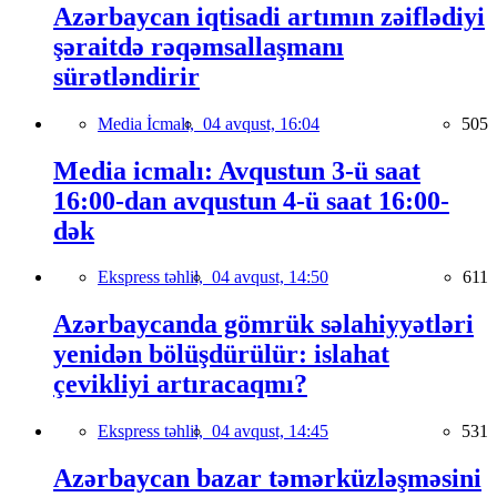
Azərbaycan iqtisadi artımın zəiflədiyi
şəraitdə rəqəmsallaşmanı
sürətləndirir
Media İcmalı,
04 avqust, 16:04
505
Media icmalı: Avqustun 3-ü saat
16:00-dan avqustun 4-ü saat 16:00-
dək
Ekspress təhlil,
04 avqust, 14:50
611
Azərbaycanda gömrük səlahiyyətləri
yenidən bölüşdürülür: islahat
çevikliyi artıracaqmı?
Ekspress təhlil,
04 avqust, 14:45
531
Azərbaycan bazar təmərküzləşməsini