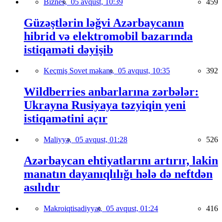
Biznes,
05 avqust, 10:39
459
Güzəştlərin ləğvi Azərbaycanın
hibrid və elektromobil bazarında
istiqaməti dəyişib
Keçmiş Sovet məkanı,
05 avqust, 10:35
392
Wildberries anbarlarına zərbələr:
Ukrayna Rusiyaya təzyiqin yeni
istiqamətini açır
Maliyyə,
05 avqust, 01:28
526
Azərbaycan ehtiyatlarını artırır, lakin
manatın dayanıqlılığı hələ də neftdən
asılıdır
Makroiqtisadiyyat,
05 avqust, 01:24
416