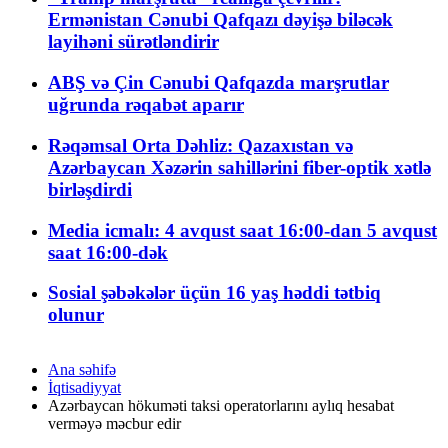
Ermənistan Cənubi Qafqazı dəyişə biləcək
layihəni sürətləndirir
ABŞ və Çin Cənubi Qafqazda marşrutlar
uğrunda rəqabət aparır
Rəqəmsal Orta Dəhliz: Qazaxıstan və
Azərbaycan Xəzərin sahillərini fiber-optik xətlə
birləşdirdi
Media icmalı: 4 avqust saat 16:00-dan 5 avqust
saat 16:00-dək
Sosial şəbəkələr üçün 16 yaş həddi tətbiq
olunur
Ana səhifə
İqtisadiyyat
Azərbaycan hökuməti taksi operatorlarını aylıq hesabat
verməyə məcbur edir