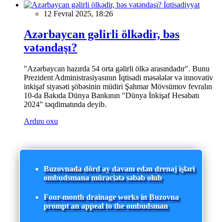
İqtisadiyyat
12 Fevral 2025, 18:26
Azərbaycan gəlirli ölkədir, bəs
vətəndaşı?
"Azərbaycan hazırda 54 orta gəlirli ölkə arasındadır". Bunu
Prezident Administrasiyasının İqtisadi məsələlər və innovativ
inkişaf siyasəti şöbəsinin müdiri Şahmar Mövsümov fevralın
10-da Bakıda Dünya Bankının "Dünya İnkişaf Hesabatı
2024" təqdimatında deyib.
Ardını oxu
Buzovnada dörd ay davam edən drenaj işləri
ombudsmana müraciətə səbəb olub
Four-month drainage works in Buzovna
prompt an appeal to the ombudsman