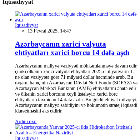
İqtisadiyyat
İqtisadiyyat
13 Fevral 2025, 14:47
Azərbaycanın xarici valyuta
ehtiyatları xarici borcu 14 dəfə aşdı
Azərbaycanın maliyyə vəziyyəti möhkəmlənməyə davam edir,
çünki ölkənin xarici valyuta ehtiyatları 2025-ci il yanvarın 1-
nə olan vəziyyətə görə 71 milyard dollar həcmində artıb. Bu
rəqəm, həmçinin Azərbaycan Dövlət Neft Fondu (SOFAZ) və
Azərbaycan Mərkəzi Bankının (AMB) ehtiyatlarını əhatə edir
və ölkənin xarici borcunu xeyli üstələyir; xarici borc
ehtiyatların təxminən 14 dəfə azdır. Bu güclü ehtiyat mövqeyi,
Azərbaycanın maliyyə sabitliyini və hökumətin strateji iqtisadi
idarəetməsini əks etdirir.
Ardını oxu
İqtisadiyyat