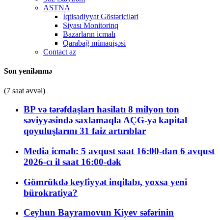
ASTNA
İqtisadiyyat Göstəriciləri
Siyası Monitorinq
Bazarların icmalı
Qarabağ münaqişəsi
Contact az
Son yenilənmə
(7 saat əvvəl)
BP və tərəfdaşları hasilatı 8 milyon ton
səviyyəsində saxlamaqla AÇG-yə kapital
qoyuluşlarını 31 faiz artırıblar
Media icmalı: 5 avqust saat 16:00-dan 6 avqust
2026-cı il saat 16:00-dək
Gömrükdə keyfiyyət inqilabı, yoxsa yeni
bürokratiya?
Ceyhun Bayramovun Kiyev səfərinin