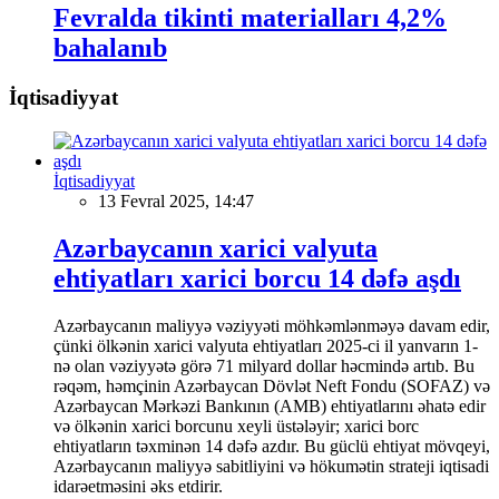
Fevralda tikinti materialları 4,2%
bahalanıb
İqtisadiyyat
İqtisadiyyat
13 Fevral 2025, 14:47
Azərbaycanın xarici valyuta
ehtiyatları xarici borcu 14 dəfə aşdı
Azərbaycanın maliyyə vəziyyəti möhkəmlənməyə davam edir,
çünki ölkənin xarici valyuta ehtiyatları 2025-ci il yanvarın 1-
nə olan vəziyyətə görə 71 milyard dollar həcmində artıb. Bu
rəqəm, həmçinin Azərbaycan Dövlət Neft Fondu (SOFAZ) və
Azərbaycan Mərkəzi Bankının (AMB) ehtiyatlarını əhatə edir
və ölkənin xarici borcunu xeyli üstələyir; xarici borc
ehtiyatların təxminən 14 dəfə azdır. Bu güclü ehtiyat mövqeyi,
Azərbaycanın maliyyə sabitliyini və hökumətin strateji iqtisadi
idarəetməsini əks etdirir.