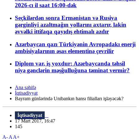
2026-cı il saat 16:00-dək
Seçkilərdən sonra Ermənistan və Rusiya
gərginliyi azaltmağın yollarını axtarır, lakin
əvvəlki ittifaqa qayıdış ehtimalı azdır
Azərbaycan qazı Türkiyənin Avropadakı enerji
ambisiyalarının əsas elementinə çevrilir
Diplom var, iş yoxdur: Azərbaycanda təhsil
niyə gənclərin məşğulluğuna təminat vermir?
Ana səhifə
İqtisadiyyat
Bayram günlərində Unibankın hansı filialları işləyəcək?
İqtisadiyyat
17 Mart 2017, 16:47
145
A-
A
A+