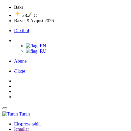
Bakı
0
28.2
C
Bazar, 9 Avqust 2026
Daxil ol
Abunə
Əlaqə
Turan
Ekspress təhlil
İcmallar