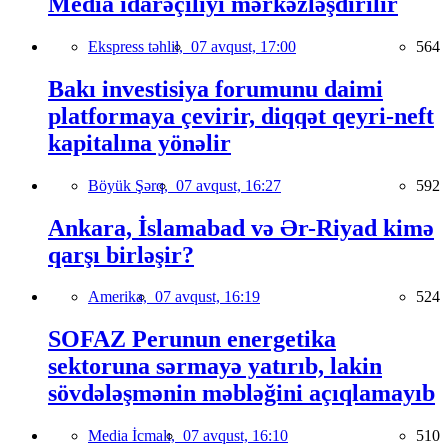
Media idarəçiliyi mərkəzləşdirilir
Ekspress təhlil,
07 avqust, 17:00
564
Bakı investisiya forumunu daimi
platformaya çevirir, diqqət qeyri-neft
kapitalına yönəlir
Böyük Şərq,
07 avqust, 16:27
592
Ankara, İslamabad və Ər-Riyad kimə
qarşı birləşir?
Amerika,
07 avqust, 16:19
524
SOFAZ Perunun energetika
sektoruna sərmayə yatırıb, lakin
sövdələşmənin məbləğini açıqlamayıb
Media İcmalı,
07 avqust, 16:10
510