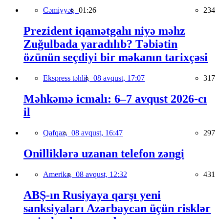
Cəmiyyət,
01:26
234
Prezident iqamətgahı niyə məhz
Zuğulbada yaradılıb? Təbiətin
özünün seçdiyi bir məkanın tarixçəsi
Ekspress təhlil,
08 avqust, 17:07
317
Məhkəmə icmalı: 6–7 avqust 2026-cı
il
Qafqaz,
08 avqust, 16:47
297
Onilliklərə uzanan telefon zəngi
Amerika,
08 avqust, 12:32
431
ABŞ-ın Rusiyaya qarşı yeni
sanksiyaları Azərbaycan üçün risklər