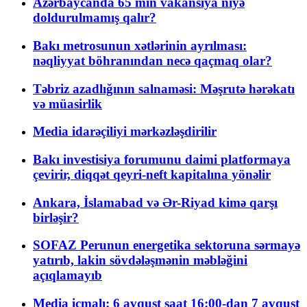
Azərbaycanda 65 min vakansiya niyə
doldurulmamış qalır?
Bakı metrosunun xətlərinin ayrılması:
nəqliyyat böhranından necə qaçmaq olar?
Təbriz azadlığının salnaməsi: Məşrutə hərəkatı
və müasirlik
Media idarəçiliyi mərkəzləşdirilir
Bakı investisiya forumunu daimi platformaya
çevirir, diqqət qeyri-neft kapitalına yönəlir
Ankara, İslamabad və Ər-Riyad kimə qarşı
birləşir?
SOFAZ Perunun energetika sektoruna sərmayə
yatırıb, lakin sövdələşmənin məbləğini
açıqlamayıb
Media icmalı: 6 avqust saat 16:00-dan 7 avqust