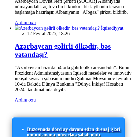
Azərbaycan Dövlət Neft Şirkəti (SOCAR) Albaniyada
nümayəndəlik açıb və bu il konkret bir layihənin icrasına
başlamağa hazırlaşır, Albaniyanın "Albgaz" şirkəti bildirib.
Ardını oxu
İqtisadiyyat
12 Fevral 2025, 18:26
Azərbaycan gəlirli ölkədir, bəs
vətəndaşı?
"Azərbaycan hazırda 54 orta gəlirli ölkə arasındadır". Bunu
Prezident Administrasiyasının İqtisadi məsələlər və innovativ
inkişaf siyasəti şöbəsinin müdiri Şahmar Mövsümov fevralın
10-da Bakıda Dünya Bankının "Dünya İnkişaf Hesabatı
2024" təqdimatında deyib.
Ardını oxu
Buzovnada dörd ay davam edən drenaj işləri
ombudsmana müraciətə səbəb olub