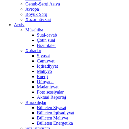
Cənub-Şərqi Asiya
Avropa
Böyük Şərq
Xəzər hövzəsi
Arxiv
Müsahibə
Sual-cavab
Çətin sual
Bizimkiler
Xəbərlər
Siyasət
Cəmiyyət
İqtisadiyyat
Maliyyə
Enerji
Dünyada
Mədəniyyət
Foto sessiyalar
Aktual Reportaj
Buraxılışlar
Bülleten Siyasət
Bülleten İqtisadiyyat
Bülleten Maliyyə
Bülleten Energetika
Söz istəyirəm