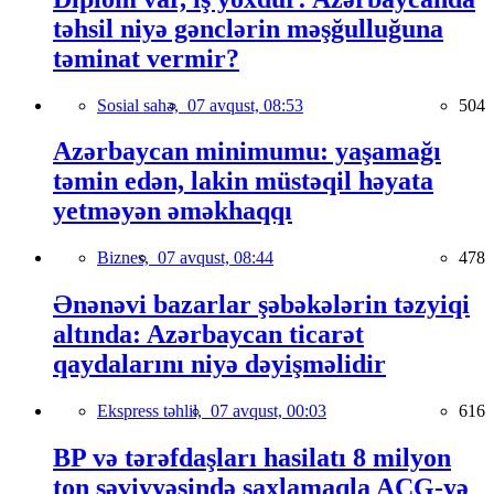
təhsil niyə gənclərin məşğulluğuna
təminat vermir?
Sosial sahə,
07 avqust, 08:53
504
Azərbaycan minimumu: yaşamağı
təmin edən, lakin müstəqil həyata
yetməyən əməkhaqqı
Biznes,
07 avqust, 08:44
478
Ənənəvi bazarlar şəbəkələrin təzyiqi
altında: Azərbaycan ticarət
qaydalarını niyə dəyişməlidir
Ekspress təhlil,
07 avqust, 00:03
616
BP və tərəfdaşları hasilatı 8 milyon
ton səviyyəsində saxlamaqla AÇG-yə