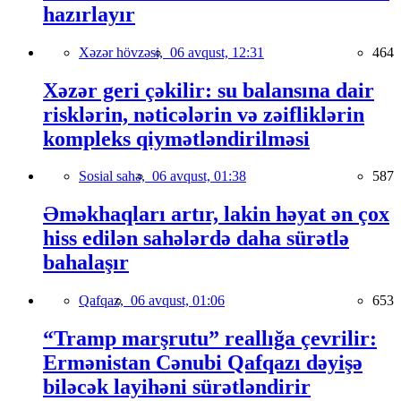
hazırlayır
Xəzər hövzəsi,
06 avqust, 12:31
464
Xəzər geri çəkilir: su balansına dair
risklərin, nəticələrin və zəifliklərin
kompleks qiymətləndirilməsi
Sosial sahə,
06 avqust, 01:38
587
Əməkhaqları artır, lakin həyat ən çox
hiss edilən sahələrdə daha sürətlə
bahalaşır
Qafqaz,
06 avqust, 01:06
653
“Tramp marşrutu” reallığa çevrilir:
Ermənistan Cənubi Qafqazı dəyişə
biləcək layihəni sürətləndirir