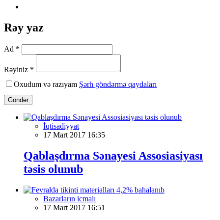
Rəy yaz
Ad *
Rəyiniz *
Oxudum və razıyam
Şərh göndərmə qaydaları
Göndər
İqtisadiyyat
17 Mart 2017 16:35
Qablaşdırma Sənayesi Assosiasiyası
təsis olunub
Bazarların icmalı
17 Mart 2017 16:51