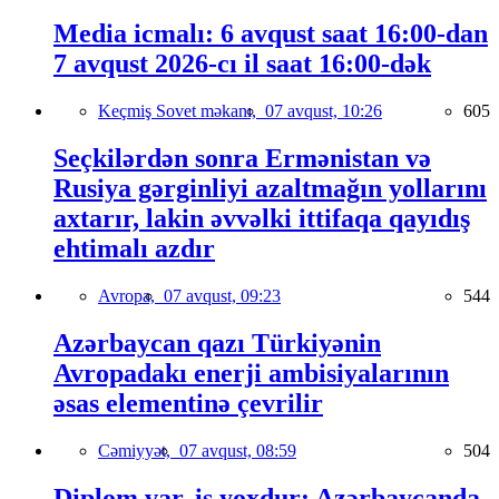
Media icmalı: 6 avqust saat 16:00-dan
7 avqust 2026-cı il saat 16:00-dək
Keçmiş Sovet məkanı,
07 avqust, 10:26
605
Seçkilərdən sonra Ermənistan və
Rusiya gərginliyi azaltmağın yollarını
axtarır, lakin əvvəlki ittifaqa qayıdış
ehtimalı azdır
Avropa,
07 avqust, 09:23
544
Azərbaycan qazı Türkiyənin
Avropadakı enerji ambisiyalarının
əsas elementinə çevrilir
Cəmiyyət,
07 avqust, 08:59
504
Diplom var, iş yoxdur: Azərbaycanda