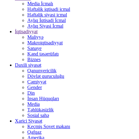
Media İcmalı
Həftəlik iqtisadi icmal
Həftəlik siyasi icmal
Aylıq İqtisadi İcmal
Aylıq Siyasi İcmal
İqtisadiyyat
Maliyyə
Makroiqtisadiyyat
Sənaye
Kənd təsərrüfatı
Biznes
Daxili siyasət
Qanunvericilik
Dövlət quruculuğu
Cəmiyyət
Gender
Din
İnsan Hüquqları
Media
Təhlükəsizlik
Sosial sahə
Xarici Siyasət
Keçmiş Sovet məkanı
Qafqaz
Amerika