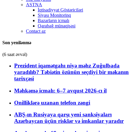
ASTNA
İqtisadiyyat Göstəriciləri
Siyası Monitorinq
Bazarların icmalı
Qarabağ münaqişəsi
Contact az
Son yenilənmə
(6 saat əvvəl)
Prezident iqamətgahı niyə məhz Zuğulbada
yaradılıb? Təbiətin özünün seçdiyi bir məkanın
tarixçəsi
Məhkəmə icmalı: 6–7 avqust 2026-cı il
Onilliklərə uzanan telefon zəngi
ABŞ-ın Rusiyaya qarşı yeni sanksiyaları
Azərbaycan üçün risklər və imkanlar yaradır