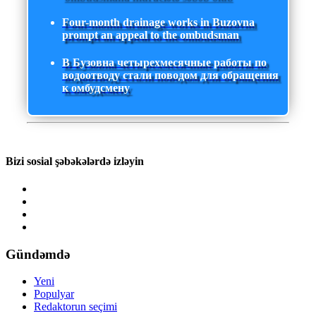
Four-month drainage works in Buzovna
prompt an appeal to the ombudsman
В Бузовна четырехмесячные работы по
водоотводу стали поводом для обращения
к омбудсмену
Bizi sosial şəbəkələrdə izləyin
Gündəmdə
Yeni
Populyar
Redaktorun seçimi