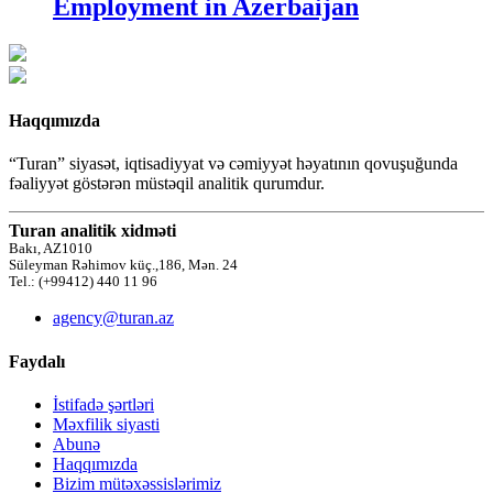
Employment in Azerbaijan
Haqqımızda
“Turan” siyasət, iqtisadiyyat və cəmiyyət həyatının qovuşuğunda
fəaliyyət göstərən müstəqil analitik qurumdur.
Turan analitik xidməti
Bakı, AZ1010
Süleyman Rəhimov küç.,186, Mən. 24
Tel.: (+99412) 440 11 96
agency@turan.az
Faydalı
İstifadə şərtləri
Məxfilik siyasti
Abunə
Haqqımızda
Bizim mütəxəssislərimiz