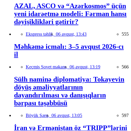
AZAL, ASCO və “Azərkosmos” üçün
yeni idarəetmə modeli: Fərman hansı
dəyişiklikləri gətirir?
Ekspress təhlil,
06 avqust, 13:43
555
Məhkəmə icmalı: 3–5 avqust 2026-cı
il
Keçmiş Sovet məkanı,
06 avqust, 13:19
566
Sülh naminə diplomatiya: Tokayevin
döyüş əməliyyatlarının
dayandırılması və danışıqların
bərpası təşəbbüsü
Böyük Şərq,
06 avqust, 13:05
597
İran və Ermənistan öz “TRIPP”lərini