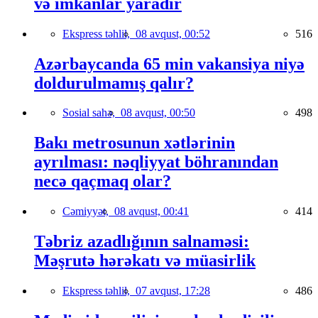
və imkanlar yaradır
Ekspress təhlil,
08 avqust, 00:52
516
Azərbaycanda 65 min vakansiya niyə
doldurulmamış qalır?
Sosial sahə,
08 avqust, 00:50
498
Bakı metrosunun xətlərinin
ayrılması: nəqliyyat böhranından
necə qaçmaq olar?
Cəmiyyət,
08 avqust, 00:41
414
Təbriz azadlığının salnaməsi:
Məşrutə hərəkatı və müasirlik
Ekspress təhlil,
07 avqust, 17:28
486