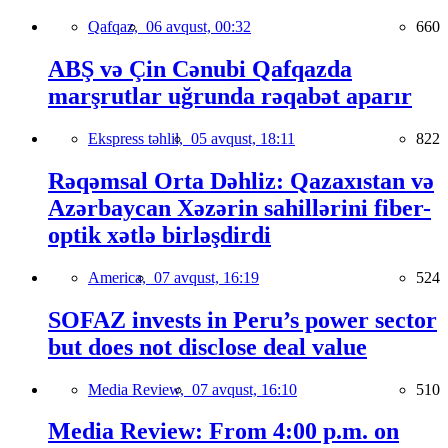
Qafqaz,
06 avqust, 00:32
660
ABŞ və Çin Cənubi Qafqazda
marşrutlar uğrunda rəqabət aparır
Ekspress təhlil,
05 avqust, 18:11
822
Rəqəmsal Orta Dəhliz: Qazaxıstan və
Azərbaycan Xəzərin sahillərini fiber-
optik xətlə birləşdirdi
America,
07 avqust, 16:19
524
SOFAZ invests in Peru’s power sector
but does not disclose deal value
Media Review,
07 avqust, 16:10
510
Media Review: From 4:00 p.m. on