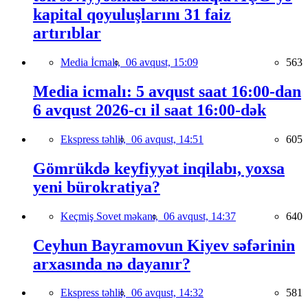
kapital qoyuluşlarını 31 faiz
artırıblar
Media İcmalı,
06 avqust, 15:09
563
Media icmalı: 5 avqust saat 16:00-dan
6 avqust 2026-cı il saat 16:00-dək
Ekspress təhlil,
06 avqust, 14:51
605
Gömrükdə keyfiyyət inqilabı, yoxsa
yeni bürokratiya?
Keçmiş Sovet məkanı,
06 avqust, 14:37
640
Ceyhun Bayramovun Kiyev səfərinin
arxasında nə dayanır?
Ekspress təhlil,
06 avqust, 14:32
581