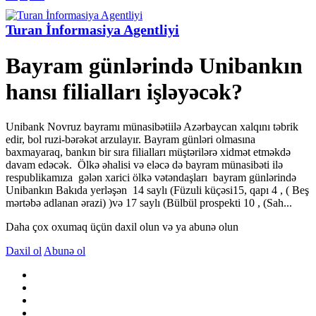
Turan İnformasiya Agentliyi
Bayram günlərində Unibankın
hansı filialları işləyəcək?
Unibank Novruz bayramı münasibətiilə Azərbaycan xalqını təbrik
edir, bol ruzi-bərəkət arzulayır. Bayram günləri olmasına
baxmayaraq, bankın bir sıra filialları müştərilərə xidmət etməkdə
davam edəcək. Ölkə əhalisi və eləcə də bayram münasibəti ilə
respublikamıza gələn xarici ölkə vətəndaşları bayram günlərində
Unibankın Bakıda yerləşən 14 saylı (Füzuli küçəsi15, qapı 4 , ( Beş
mərtəbə adlanan ərazi) )və 17 saylı (Bülbül prospekti 10 , (Sah...
Daha çox oxumaq üçün daxil olun və ya abunə olun
Daxil ol
Abunə ol