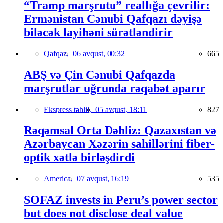
“Tramp marşrutu” reallığa çevrilir:
Ermənistan Cənubi Qafqazı dəyişə
biləcək layihəni sürətləndirir
Qafqaz,
06 avqust, 00:32
665
ABŞ və Çin Cənubi Qafqazda
marşrutlar uğrunda rəqabət aparır
Ekspress təhlil,
05 avqust, 18:11
827
Rəqəmsal Orta Dəhliz: Qazaxıstan və
Azərbaycan Xəzərin sahillərini fiber-
optik xətlə birləşdirdi
America,
07 avqust, 16:19
535
SOFAZ invests in Peru’s power sector
but does not disclose deal value