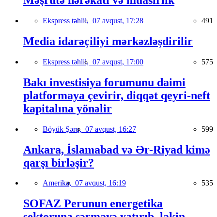
Məşrutə hərəkatı və müasirlik
Ekspress təhlil,
07 avqust, 17:28
491
Media idarəçiliyi mərkəzləşdirilir
Ekspress təhlil,
07 avqust, 17:00
575
Bakı investisiya forumunu daimi
platformaya çevirir, diqqət qeyri-neft
kapitalına yönəlir
Böyük Şərq,
07 avqust, 16:27
599
Ankara, İslamabad və Ər-Riyad kimə
qarşı birləşir?
Amerika,
07 avqust, 16:19
535
SOFAZ Perunun energetika
sektoruna sərmayə yatırıb, lakin