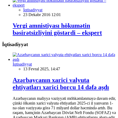
İqtisadiyyat
23 Dekabr 2016 12:01
Vergi amnistiyası hökumətin
bəsirətsizliyini göstərdi – ekspert
İqtisadiyyat
İqtisadiyyat
13 Fevral 2025, 14:47
Azərbaycanın xarici valyuta
ehtiyatları xarici borcu 14 dəfə aşdı
Azərbaycanın maliyyə vəziyyəti möhkəmlənməyə davam edir,
çünki ölkənin xarici valyuta ehtiyatları 2025-ci il yanvarın 1-
nə olan vəziyyətə görə 71 milyard dollar həcmində artıb. Bu
rəqəm, həmçinin Azərbaycan Dövlət Neft Fondu (SOFAZ) və
Azərbaycan Mərkəzi Bankının (AMB) ehtiyatlarını əhatə edir