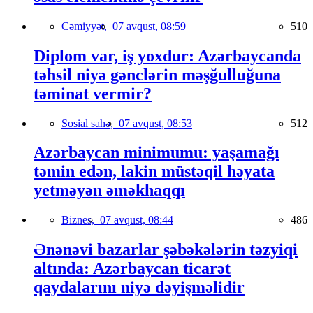
Cəmiyyət,
07 avqust, 08:59
510
Diplom var, iş yoxdur: Azərbaycanda
təhsil niyə gənclərin məşğulluğuna
təminat vermir?
Sosial sahə,
07 avqust, 08:53
512
Azərbaycan minimumu: yaşamağı
təmin edən, lakin müstəqil həyata
yetməyən əməkhaqqı
Biznes,
07 avqust, 08:44
486
Ənənəvi bazarlar şəbəkələrin təzyiqi
altında: Azərbaycan ticarət
qaydalarını niyə dəyişməlidir