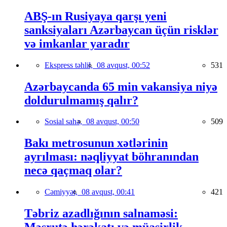
ABŞ-ın Rusiyaya qarşı yeni
sanksiyaları Azərbaycan üçün risklər
və imkanlar yaradır
Ekspress təhlil,
08 avqust, 00:52
531
Azərbaycanda 65 min vakansiya niyə
doldurulmamış qalır?
Sosial sahə,
08 avqust, 00:50
509
Bakı metrosunun xətlərinin
ayrılması: nəqliyyat böhranından
necə qaçmaq olar?
Cəmiyyət,
08 avqust, 00:41
421
Təbriz azadlığının salnaməsi: