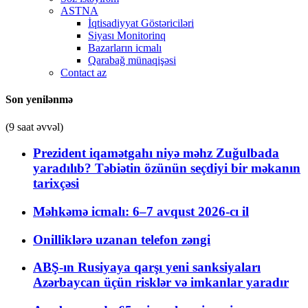
ASTNA
İqtisadiyyat Göstəriciləri
Siyası Monitorinq
Bazarların icmalı
Qarabağ münaqişəsi
Contact az
Son yenilənmə
(9 saat əvvəl)
Prezident iqamətgahı niyə məhz Zuğulbada
yaradılıb? Təbiətin özünün seçdiyi bir məkanın
tarixçəsi
Məhkəmə icmalı: 6–7 avqust 2026-cı il
Onilliklərə uzanan telefon zəngi
ABŞ-ın Rusiyaya qarşı yeni sanksiyaları
Azərbaycan üçün risklər və imkanlar yaradır