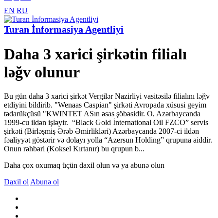
EN
RU
Turan İnformasiya Agentliyi
Daha 3 xarici şirkətin filialı
ləğv olunur
Bu gün daha 3 xarici şirkət Vergilər Nazirliyi vasitəsilə filialını ləğv
etdiyini bildirib. "Wenaas Caspian" şirkəti Avropada xüsusi geyim
tədarükçüsü "KWINTET ASın əsas şöbəsidir. O, Azərbaycanda
1999-cu ildən işləyir. “Black Gold İnternational Oil FZCO” servis
şirkəti (Birləşmiş Ərəb Əmirlikləri) Azərbaycanda 2007-ci ildən
fəaliyyət göstərir və dolayı yolla “Azersun Holding” qrupuna aiddir.
Onun rəhbəri (Koksel Kırtanır) bu qrupun b...
Daha çox oxumaq üçün daxil olun və ya abunə olun
Daxil ol
Abunə ol