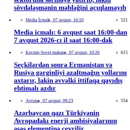
sövdələşmənin məbləğini açıqlamayıb
Media İcmalı,
07 avqust, 16:10
521
Media icmalı: 6 avqust saat 16:00-dan
7 avqust 2026-cı il saat 16:00-dək
Keçmiş Sovet məkanı,
07 avqust, 10:26
615
Seçkilərdən sonra Ermənistan və
Rusiya gərginliyi azaltmağın yollarını
axtarır, lakin əvvəlki ittifaqa qayıdış
ehtimalı azdır
Avropa,
07 avqust, 09:23
554
Azərbaycan qazı Türkiyənin
Avropadakı enerji ambisiyalarının
əsas elementinə çevrilir