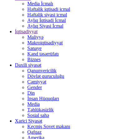
Media İcmalı
Həftəlik iqtisadi icmal
Həftəlik siyasi icmal
Aylıq İqtisadi İcmal
Aylıq Siyasi İcmal
İqtisadiyyat
Maliyyə
Makroiqtisadiyyat
Sənaye
Kənd təsərrüfatı
Biznes
Daxili siyasət
Qanunvericilik
Dövlət quruculuğu
Cəmiyyət
Gender
Din
İnsan Hüquqları
Media
Təhlükəsizlik
Sosial sahə
Xarici Siyasət
Keçmiş Sovet məkanı
Qafqaz
Amerika