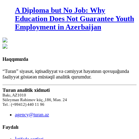
A Diploma but No Job: Why
Education Does Not Guarantee Youth
Employment in Azerbaijan
Haqqımızda
“Turan” siyasət, iqtisadiyyat və cəmiyyət həyatının qovuşuğunda
fəaliyyət göstərən müstəqil analitik qurumdur.
Turan analitik xidməti
Bakı, AZ1010
Süleyman Rəhimov küç.,186, Mən. 24
Tel.: (+99412) 440 11 96
agency@turan.az
Faydalı