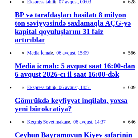
Ekspress təhlil,
07 avqust, 00:03
628
BP və tərəfdaşları hasilatı 8 milyon
ton səviyyəsində saxlamaqla AÇG-yə
kapital qoyuluşlarını 31 faiz
artırıblar
Media İcmalı,
06 avqust, 15:09
566
Media icmalı: 5 avqust saat 16:00-dan
6 avqust 2026-cı il saat 16:00-dək
Ekspress təhlil,
06 avqust, 14:51
609
Gömrükdə keyfiyyət inqilabı, yoxsa
yeni bürokratiya?
Keçmiş Sovet məkanı,
06 avqust, 14:37
646
Ceyhun Bayramovun Kiyev səfərinin