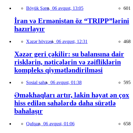
Böyük Şərq,
06 avqust, 13:05
601
İran və Ermənistan öz “TRIPP”lərini
hazırlayır
Xəzər hövzəsi,
06 avqust, 12:31
468
Xəzər geri çəkilir: su balansına dair
risklərin, nəticələrin və zəifliklərin
kompleks qiymətləndirilməsi
Sosial sahə,
06 avqust, 01:38
595
Əməkhaqları artır, lakin həyat ən çox
hiss edilən sahələrdə daha sürətlə
bahalaşır
Qafqaz,
06 avqust, 01:06
658