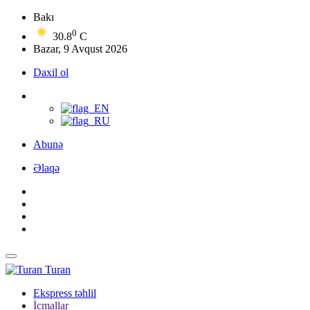
Bakı
0
30.8
C
Bazar, 9 Avqust 2026
Daxil ol
Abunə
Əlaqə
Turan
Ekspress təhlil
İcmallar