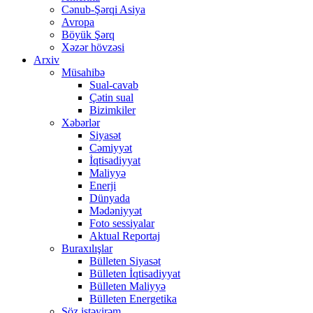
Cənub-Şərqi Asiya
Avropa
Böyük Şərq
Xəzər hövzəsi
Arxiv
Müsahibə
Sual-cavab
Çətin sual
Bizimkiler
Xəbərlər
Siyasət
Cəmiyyət
İqtisadiyyat
Maliyyə
Enerji
Dünyada
Mədəniyyət
Foto sessiyalar
Aktual Reportaj
Buraxılışlar
Bülleten Siyasət
Bülleten İqtisadiyyat
Bülleten Maliyyə
Bülleten Energetika
Söz istəyirəm