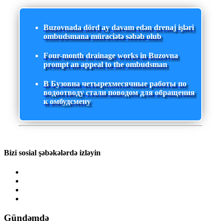
Buzovnada dörd ay davam edən drenaj işləri
ombudsmana müraciətə səbəb olub
Four-month drainage works in Buzovna
prompt an appeal to the ombudsman
В Бузовна четырехмесячные работы по
водоотводу стали поводом для обращения
к омбудсмену
Bizi sosial şəbəkələrdə izləyin
Gündəmdə