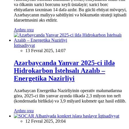
və ölkənin xarici borcunu xeyli üstələyir; xarici borc
ehtiyatların təxminən 14 dəfə azdır. Bu güclü ehtiyat mövqeyi,
Azərbaycanın maliyyə sabitliyini və hökumətin strateji iqtisadi
idarəetməsini əks etdirir.
Ardını oxu
İqtisadiyyat
13 Fevral 2025, 14:07
Azərbaycanda Yanvar 2025-ci ildə
Hidrokarbon İstehsalı Azalıb –
Energetika Nazirliyi
Azərbaycan Energetika Nazirliyinin operativ məlumatlarına
görə, 2025-ci ilin yanvar ayında ölkədə 2,3 milyon ton neft
(kondensatla birlikdə) və 3,9 milyard kubmetr qaz hasil edilib.
Ardını oxu
İqtisadiyyat
12 Fevral 2025, 20:04