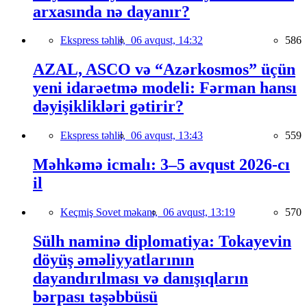
arxasında nə dayanır?
Ekspress təhlil,
06 avqust, 14:32
586
AZAL, ASCO və “Azərkosmos” üçün
yeni idarəetmə modeli: Fərman hansı
dəyişiklikləri gətirir?
Ekspress təhlil,
06 avqust, 13:43
559
Məhkəmə icmalı: 3–5 avqust 2026-cı
il
Keçmiş Sovet məkanı,
06 avqust, 13:19
570
Sülh naminə diplomatiya: Tokayevin
döyüş əməliyyatlarının
dayandırılması və danışıqların
bərpası təşəbbüsü