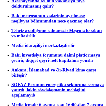
Azərbaycanda 65 min vakansiya niyə
doldurulmamış qalır?
Bakı metrosunun xətlərinin ayrılması:
nəqliyyat böhranından necə qaçmaq olar?
Təbriz azadlığının salnaməsi: Məşrutə hərəkatı
və müasirlik
Media idarəçiliyi mərkəzləşdirilir
Bakı investisiya forumunu daimi platformaya
çevirir, diqqət qeyri-neft kapitalına yönəlir
Ankara, İslamabad və Ər-Riyad kimə qarşı
birləşir?
SOFAZ Perunun energetika sektoruna sərmayə
yatırıb, lakin sövdələşmənin məbləğini
açıqlamayıb
Media icmalı: 6 avqust saat 16:00-dan 7 avqust