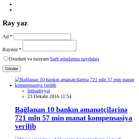
Rəy yaz
Ad *
Rəyiniz *
Oxudum və razıyam
Şərh göndərmə qaydaları
Göndər
İqtisadiyyat
23 Dekabr 2016 11:54
Bağlanan 10 bankın əmanətçilərinə
721 mln 57 min manat kompensasiya
verilib