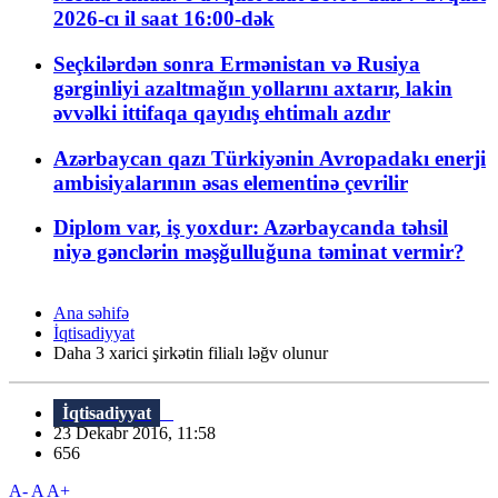
2026-cı il saat 16:00-dək
Seçkilərdən sonra Ermənistan və Rusiya
gərginliyi azaltmağın yollarını axtarır, lakin
əvvəlki ittifaqa qayıdış ehtimalı azdır
Azərbaycan qazı Türkiyənin Avropadakı enerji
ambisiyalarının əsas elementinə çevrilir
Diplom var, iş yoxdur: Azərbaycanda təhsil
niyə gənclərin məşğulluğuna təminat vermir?
Ana səhifə
İqtisadiyyat
Daha 3 xarici şirkətin filialı ləğv olunur
İqtisadiyyat
23 Dekabr 2016, 11:58
656
A-
A
A+