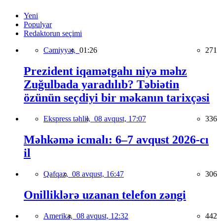
Yeni
Populyar
Redaktorun seçimi
Cəmiyyət,
01:26
271
Prezident iqamətgahı niyə məhz
Zuğulbada yaradılıb? Təbiətin
özünün seçdiyi bir məkanın tarixçəsi
Ekspress təhlil,
08 avqust, 17:07
336
Məhkəmə icmalı: 6–7 avqust 2026-cı
il
Qafqaz,
08 avqust, 16:47
306
Onilliklərə uzanan telefon zəngi
Amerika,
08 avqust, 12:32
442