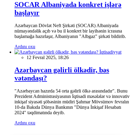
SOCAR Albaniyada konkret işlərə
başlayır
Azərbaycan Dövlət Neft Şirkəti (SOCAR) Albaniyada
nümayəndəlik açıb və bu il konkret bir layihənin icrasına
başlamağa hazırlaşır, Albaniyanın "Albgaz" şirkəti bildirib.
Ardını oxu
İqtisadiyyat
12 Fevral 2025, 18:26
Azərbaycan gəlirli ölkədir, bəs
vətəndaşı?
"Azərbaycan hazırda 54 orta gəlirli ölkə arasındadır". Bunu
Prezident Administrasiyasının İqtisadi məsələlər və innovativ
inkişaf siyasəti şöbəsinin müdiri Şahmar Mövsümov fevralın
10-da Bakıda Dünya Bankının "Dünya İnkişaf Hesabatı
2024" təqdimatında deyib.
Ardını oxu