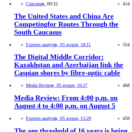
Caucasus,
00:32
414
The United States and China Are
Competingfor Routes Through the
South Caucasus
Express analysis,
05 avqust, 18:11
554
The Digital Middle Corridor:
Kazakhstan and Azerbaijan link the
Caspian shores by fibre-optic cable
Media Review,
05 avqust, 16:37
468
Media Review: From 4:00 p.m. on
August 4 to 4:00 p.m. on August 5
Express analysis,
05 avqust, 15:29
458
The age threshold of 16 years is being