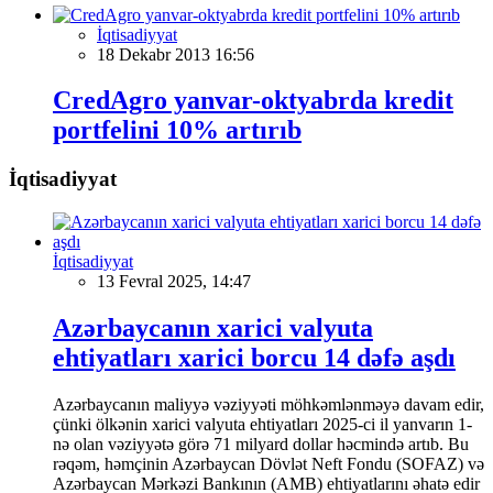
İqtisadiyyat
18 Dekabr 2013 16:56
CredAgro yanvar-oktyabrda kredit
portfelini 10% artırıb
İqtisadiyyat
İqtisadiyyat
13 Fevral 2025, 14:47
Azərbaycanın xarici valyuta
ehtiyatları xarici borcu 14 dəfə aşdı
Azərbaycanın maliyyə vəziyyəti möhkəmlənməyə davam edir,
çünki ölkənin xarici valyuta ehtiyatları 2025-ci il yanvarın 1-
nə olan vəziyyətə görə 71 milyard dollar həcmində artıb. Bu
rəqəm, həmçinin Azərbaycan Dövlət Neft Fondu (SOFAZ) və
Azərbaycan Mərkəzi Bankının (AMB) ehtiyatlarını əhatə edir