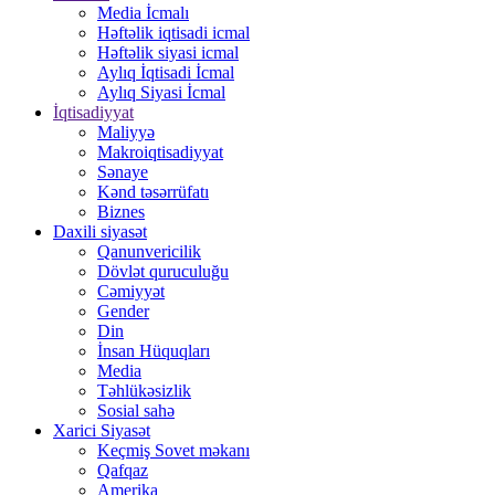
Media İcmalı
Həftəlik iqtisadi icmal
Həftəlik siyasi icmal
Aylıq İqtisadi İcmal
Aylıq Siyasi İcmal
İqtisadiyyat
Maliyyə
Makroiqtisadiyyat
Sənaye
Kənd təsərrüfatı
Biznes
Daxili siyasət
Qanunvericilik
Dövlət quruculuğu
Cəmiyyət
Gender
Din
İnsan Hüquqları
Media
Təhlükəsizlik
Sosial sahə
Xarici Siyasət
Keçmiş Sovet məkanı
Qafqaz
Amerika