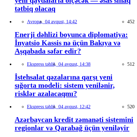
yeni qaydalarla ölçəcək — əsas sınaq
tətbiq olacaq
Avropa,
04 avqust, 14:42
452
Enerji dəhlizi boyunca diplomatiya:
İnyatsio Kassis nə üçün Bakıya və
Aşqabada səfər edir?
Ekspress təhlil,
04 avqust, 14:38
512
İstehsalat qəzalarına qarşı yeni
sığorta modeli: sistem yenilənir,
risklər azalacaqmı?
Ekspress təhlil,
04 avqust, 12:42
520
Azərbaycan kredit zəmanəti sistemini
regionlar və Qarabağ üçün yeniləyir