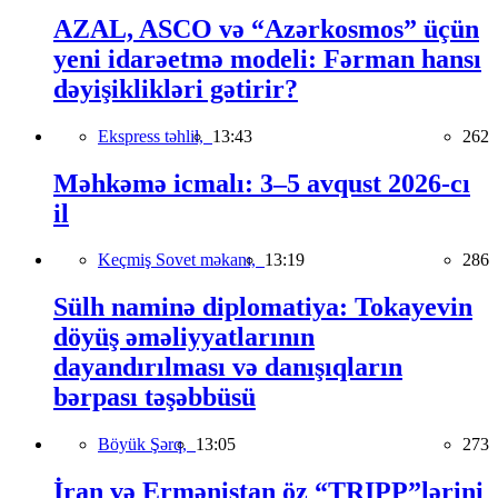
AZAL, ASCO və “Azərkosmos” üçün
yeni idarəetmə modeli: Fərman hansı
dəyişiklikləri gətirir?
Ekspress təhlil,
13:43
262
Məhkəmə icmalı: 3–5 avqust 2026-cı
il
Keçmiş Sovet məkanı,
13:19
286
Sülh naminə diplomatiya: Tokayevin
döyüş əməliyyatlarının
dayandırılması və danışıqların
bərpası təşəbbüsü
Böyük Şərq,
13:05
273
İran və Ermənistan öz “TRIPP”lərini