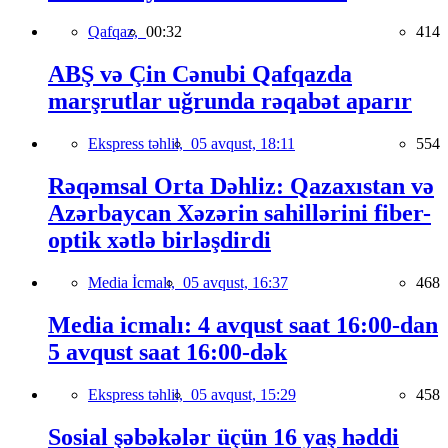
Qafqaz,
00:32
414
ABŞ və Çin Cənubi Qafqazda
marşrutlar uğrunda rəqabət aparır
Ekspress təhlil,
05 avqust, 18:11
554
Rəqəmsal Orta Dəhliz: Qazaxıstan və
Azərbaycan Xəzərin sahillərini fiber-
optik xətlə birləşdirdi
Media İcmalı,
05 avqust, 16:37
468
Media icmalı: 4 avqust saat 16:00-dan
5 avqust saat 16:00-dək
Ekspress təhlil,
05 avqust, 15:29
458
Sosial şəbəkələr üçün 16 yaş həddi