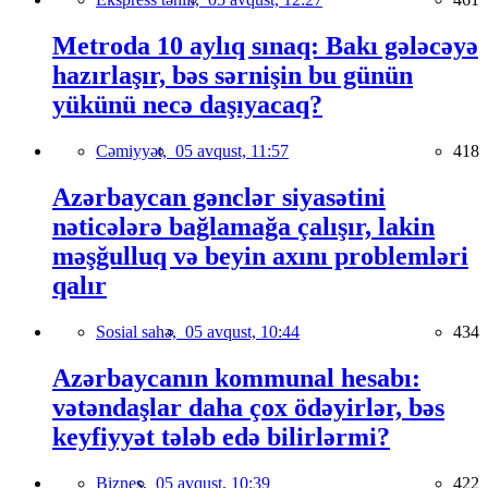
Metroda 10 aylıq sınaq: Bakı gələcəyə
hazırlaşır, bəs sərnişin bu günün
yükünü necə daşıyacaq?
Cəmiyyət,
05 avqust, 11:57
418
Azərbaycan gənclər siyasətini
nəticələrə bağlamağa çalışır, lakin
məşğulluq və beyin axını problemləri
qalır
Sosial sahə,
05 avqust, 10:44
434
Azərbaycanın kommunal hesabı:
vətəndaşlar daha çox ödəyirlər, bəs
keyfiyyət tələb edə bilirlərmi?
Biznes,
05 avqust, 10:39
422