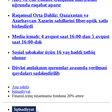
uğrunda rəqabət aparır
Rəqəmsal Orta Dəhliz: Qazaxıstan və
Azərbaycan Xəzərin sahillərini fiber-optik xətlə
birləşdirdi
Media icmalı: 4 avqust saat 16:00-dan 5 avqust
saat 16:00-dək
Sosial şəbəkələr üçün 16 yaş həddi tətbiq
olunur
Dövlət əmlakının qurumlar arasında verilməsi
qaydaları sadələşdirilib
Ana səhifə
İqtisadiyyat
FinansLizinq nizamnamə fondunu 20% artırır
İqtisadiyyat