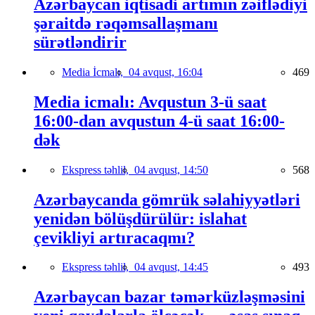
Azərbaycan iqtisadi artımın zəiflədiyi
şəraitdə rəqəmsallaşmanı
sürətləndirir
Media İcmalı,
04 avqust, 16:04
469
Media icmalı: Avqustun 3-ü saat
16:00-dan avqustun 4-ü saat 16:00-
dək
Ekspress təhlil,
04 avqust, 14:50
568
Azərbaycanda gömrük səlahiyyətləri
yenidən bölüşdürülür: islahat
çevikliyi artıracaqmı?
Ekspress təhlil,
04 avqust, 14:45
493
Azərbaycan bazar təmərküzləşməsini