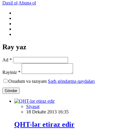
Daxil ol
Abunə ol
Rəy yaz
Ad *
Rəyiniz *
Oxudum və razıyam
Şərh göndərmə qaydaları
Göndər
Siyasət
18 Dekabr 2013 16:35
QHT-lər etiraz edir