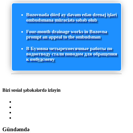
Buzovnada dörd ay davam edən drenaj işləri
ombudsmana müraciətə səbəb olub
Four-month drainage works in Buzovna
prompt an appeal to the ombudsman
В Бузовна четырехмесячные работы по
водоотводу стали поводом для обращения
к омбудсмену
Bizi sosial şəbəkələrdə izləyin
Gündəmdə