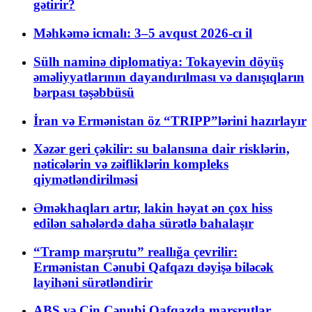
gətirir?
Məhkəmə icmalı: 3–5 avqust 2026-cı il
Sülh naminə diplomatiya: Tokayevin döyüş
əməliyyatlarının dayandırılması və danışıqların
bərpası təşəbbüsü
İran və Ermənistan öz “TRIPP”lərini hazırlayır
Xəzər geri çəkilir: su balansına dair risklərin,
nəticələrin və zəifliklərin kompleks
qiymətləndirilməsi
Əməkhaqları artır, lakin həyat ən çox hiss
edilən sahələrdə daha sürətlə bahalaşır
“Tramp marşrutu” reallığa çevrilir:
Ermənistan Cənubi Qafqazı dəyişə biləcək
layihəni sürətləndirir
ABŞ və Çin Cənubi Qafqazda marşrutlar