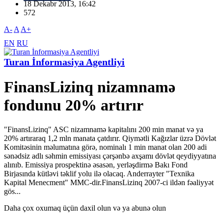
18 Dekabr 2013, 16:42
572
A-
A
A+
EN
RU
Turan İnformasiya Agentliyi
FinansLizinq nizamnamə
fondunu 20% artırır
"FinansLizinq" ASC nizamnamə kapitalını 200 min manat və ya
20% artıraraq 1,2 mln manata çatdırır. Qiymətli Kağızlar üzrə Dövlət
Komitəsinin məlumatına görə, nominalı 1 min manat olan 200 adi
sənədsiz adlı səhmin emissiyası çərşənbə axşamı dövlət qeydiyyatına
alınıb. Emissiya prospektinə əsasən, yerləşdirmə Bakı Fond
Birjasında kütləvi təklif yolu ilə olacaq. Anderrayter "Texnika
Kapital Menecment" MMC-dir.FinansLizinq 2007-ci ildən fəaliyyət
gös...
Daha çox oxumaq üçün daxil olun və ya abunə olun