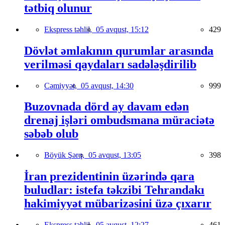
tətbiq olunur
Ekspress təhlil,
05 avqust, 15:12
429
Dövlət əmlakının qurumlar arasında
verilməsi qaydaları sadələşdirilib
Cəmiyyət,
05 avqust, 14:30
999
Buzovnada dörd ay davam edən
drenaj işləri ombudsmana müraciətə
səbəb olub
Böyük Şərq,
05 avqust, 13:05
398
İran prezidentinin üzərində qara
buludlar: istefa təkzibi Tehrandakı
hakimiyyət mübarizəsini üzə çıxarır
Ekspress təhlil,
05 avqust, 12:27
461