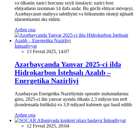
və ölkənin xarici borcunu xeyli üstələyir; xarici borc
ehtiyatların təxminən 14 dəfə azdır. Bu güclü ehtiyat mövqeyi,
Azərbaycanın maliyyə sabitliyini və hökumətin strateji iqtisadi
idarəetməsini əks etdirir.
Ardını oxu
İqtisadiyyat
13 Fevral 2025, 14:07
Azərbaycanda Yanvar 2025-ci ildə
Hidrokarbon İstehsalı Azalıb –
Energetika Nazirliyi
Azərbaycan Energetika Nazirliyinin operativ məlumatlarına
görə, 2025-ci ilin yanvar ayında ölkədə 2,3 milyon ton neft
(kondensatla birlikdə) və 3,9 milyard kubmetr qaz hasil edilib.
Ardını oxu
İqtisadiyyat
12 Fevral 2025, 20:04