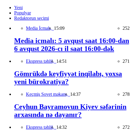
Yeni
Populyar
Redaktorun seçimi
Media İcmalı,
15:09
252
Media icmalı: 5 avqust saat 16:00-dan
6 avqust 2026-cı il saat 16:00-dək
Ekspress təhlil,
14:51
271
Gömrükdə keyfiyyət inqilabı, yoxsa
yeni bürokratiya?
Keçmiş Sovet məkanı,
14:37
278
Ceyhun Bayramovun Kiyev səfərinin
arxasında nə dayanır?
Ekspress təhlil,
14:32
272