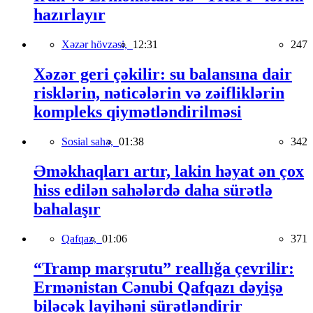
hazırlayır
Xəzər hövzəsi,
12:31
247
Xəzər geri çəkilir: su balansına dair
risklərin, nəticələrin və zəifliklərin
kompleks qiymətləndirilməsi
Sosial sahə,
01:38
342
Əməkhaqları artır, lakin həyat ən çox
hiss edilən sahələrdə daha sürətlə
bahalaşır
Qafqaz,
01:06
371
“Tramp marşrutu” reallığa çevrilir:
Ermənistan Cənubi Qafqazı dəyişə
biləcək layihəni sürətləndirir