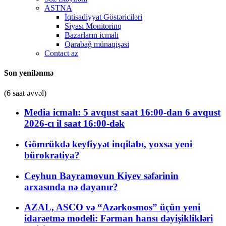
ASTNA
İqtisadiyyat Göstəriciləri
Siyası Monitorinq
Bazarların icmalı
Qarabağ münaqişəsi
Contact az
Son yenilənmə
(6 saat əvvəl)
Media icmalı: 5 avqust saat 16:00-dan 6 avqust
2026-cı il saat 16:00-dək
Gömrükdə keyfiyyət inqilabı, yoxsa yeni
bürokratiya?
Ceyhun Bayramovun Kiyev səfərinin
arxasında nə dayanır?
AZAL, ASCO və “Azərkosmos” üçün yeni
idarəetmə modeli: Fərman hansı dəyişiklikləri