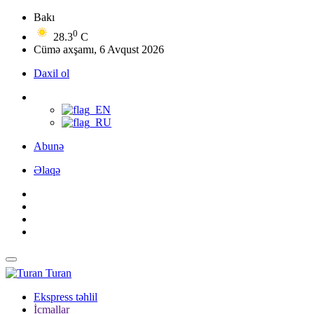
Bakı
0
28.3
C
Cümə axşamı, 6 Avqust 2026
Daxil ol
Abunə
Əlaqə
Turan
Ekspress təhlil
İcmallar