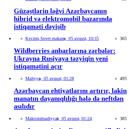
Güzəştlərin ləğvi Azərbaycanın
hibrid və elektromobil bazarında
istiqaməti dəyişib
Keçmiş Sovet məkanı,
05 avqust, 10:35
365
Wildberries anbarlarına zərbələr:
Ukrayna Rusiyaya təzyiqin yeni
istiqamətini açır
Maliyyə,
05 avqust, 01:28
495
Azərbaycan ehtiyatlarını artırır, lakin
manatın dayanıqlılığı hələ də neftdən
asılıdır
Makroiqtisadiyyat,
05 avqust, 01:24
385