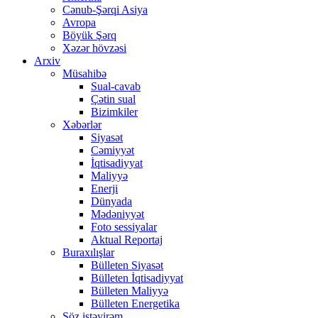
Cənub-Şərqi Asiya
Avropa
Böyük Şərq
Xəzər hövzəsi
Arxiv
Müsahibə
Sual-cavab
Çətin sual
Bizimkiler
Xəbərlər
Siyasət
Cəmiyyət
İqtisadiyyat
Maliyyə
Enerji
Dünyada
Mədəniyyət
Foto sessiyalar
Aktual Reportaj
Buraxılışlar
Bülleten Siyasət
Bülleten İqtisadiyyat
Bülleten Maliyyə
Bülleten Energetika
Söz istəyirəm