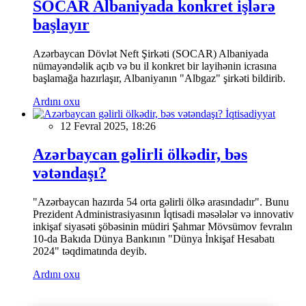
SOCAR Albaniyada konkret işlərə
başlayır
Azərbaycan Dövlət Neft Şirkəti (SOCAR) Albaniyada
nümayəndəlik açıb və bu il konkret bir layihənin icrasına
başlamağa hazırlaşır, Albaniyanın "Albgaz" şirkəti bildirib.
Ardını oxu
İqtisadiyyat
12 Fevral 2025, 18:26
Azərbaycan gəlirli ölkədir, bəs
vətəndaşı?
"Azərbaycan hazırda 54 orta gəlirli ölkə arasındadır". Bunu
Prezident Administrasiyasının İqtisadi məsələlər və innovativ
inkişaf siyasəti şöbəsinin müdiri Şahmar Mövsümov fevralın
10-da Bakıda Dünya Bankının "Dünya İnkişaf Hesabatı
2024" təqdimatında deyib.
Ardını oxu