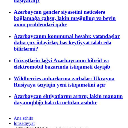
daşıyacaq?
Azərbaycan gənclər siyasətini nəticələrə
bağlamağa çalışır, lakin məşğulluq və beyin
axını problemləri qalır
Azərbaycanın kommunal hesabı: vətəndaşlar
daha çox ödəyirlər, bəs keyfiyyət tələb edə
bilirlərmi?
Güzəştlərin ləğvi Azərbaycanın hibrid və
elektromobil bazarında istiqaməti dəyişib
Wildberries anbarlarına zərbələr: Ukrayna
Rusiyaya təzyiqin yeni istiqamətini açır
Azərbaycan ehtiyatlarını artırır, lakin manatın
dayanıqlılığı hələ də neftdən asılıdır
Ana səhifə
İqtisadiyyat