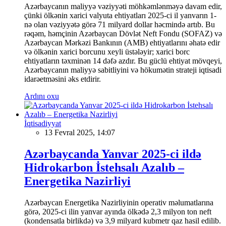
Azərbaycanın maliyyə vəziyyəti möhkəmlənməyə davam edir,
çünki ölkənin xarici valyuta ehtiyatları 2025-ci il yanvarın 1-
nə olan vəziyyətə görə 71 milyard dollar həcmində artıb. Bu
rəqəm, həmçinin Azərbaycan Dövlət Neft Fondu (SOFAZ) və
Azərbaycan Mərkəzi Bankının (AMB) ehtiyatlarını əhatə edir
və ölkənin xarici borcunu xeyli üstələyir; xarici borc
ehtiyatların təxminən 14 dəfə azdır. Bu güclü ehtiyat mövqeyi,
Azərbaycanın maliyyə sabitliyini və hökumətin strateji iqtisadi
idarəetməsini əks etdirir.
Ardını oxu
İqtisadiyyat
13 Fevral 2025, 14:07
Azərbaycanda Yanvar 2025-ci ildə
Hidrokarbon İstehsalı Azalıb –
Energetika Nazirliyi
Azərbaycan Energetika Nazirliyinin operativ məlumatlarına
görə, 2025-ci ilin yanvar ayında ölkədə 2,3 milyon ton neft
(kondensatla birlikdə) və 3,9 milyard kubmetr qaz hasil edilib.