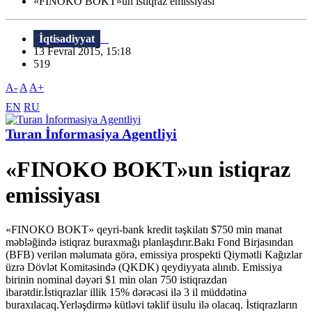
«FINOKO BOKT»un istiqraz emissiyası
İqtisadiyyat
13 Fevral 2015, 15:18
519
A-
A
A+
EN
RU
Turan İnformasiya Agentliyi
«FINOKO BOKT»un istiqraz
emissiyası
«FINOKO BOKT» qeyri-bank kredit təşkilatı $750 min manat
məbləğində istiqraz buraxmağı planlaşdırır.Bakı Fond Birjasından
(BFB) verilən məlumata görə, emissiya prospekti Qiymətli Kağızlar
üzrə Dövlət Komitəsində (QKDK) qeydiyyata alınıb. Emissiya
birinin nominal dəyəri $1 min olan 750 istiqrazdan
ibarətdir.İstiqrazlar illik 15% dərəcəsi ilə 3 il müddətinə
buraxılacaq.Yerləşdirmə kütləvi təklif üsulu ilə olacaq. İstiqrazların