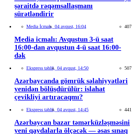
şəraitdə rəqəmsallaşmanı
sürətləndirir
Media İcmalı,
04 avqust, 16:04
407
Media icmalı: Avqustun 3-ü saat
16:00-dan avqustun 4-ü saat 16:00-
dək
Ekspress təhlil,
04 avqust, 14:50
507
Azərbaycanda gömrük səlahiyyətləri
yenidən bölüşdürülür: islahat
çevikliyi artıracaqmı?
Ekspress təhlil,
04 avqust, 14:45
441
Azərbaycan bazar təmərküzləşməsini
yeni qaydalarla ölçəcək — əsas sınaq