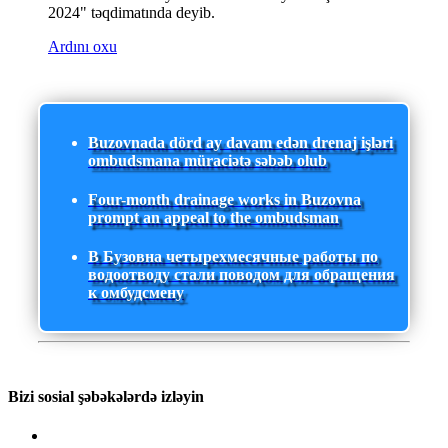
2024" təqdimatında deyib.
Ardını oxu
Buzovnada dörd ay davam edən drenaj işləri
ombudsmana müraciətə səbəb olub
Four-month drainage works in Buzovna
prompt an appeal to the ombudsman
В Бузовна четырехмесячные работы по
водоотводу стали поводом для обращения
к омбудсмену
Bizi sosial şəbəkələrdə izləyin