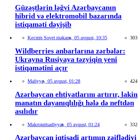
Güzəştlərin ləğvi Azərbaycanın
hibrid və elektromobil bazarında
istiqaməti dəyişib
Keçmiş Sovet məkanı,
05 avqust, 10:35
303
Wildberries anbarlarına zərbələr:
Ukrayna Rusiyaya təzyiqin yeni
istiqamətini açır
Maliyyə,
05 avqust, 01:28
424
Azərbaycan ehtiyatlarını artırır, lakin
manatın dayanıqlılığı hələ də neftdən
asılıdır
Makroiqtisadiyyat,
05 avqust, 01:24
332
Azərbaycan iqtisadi artımın zəiflədiyi