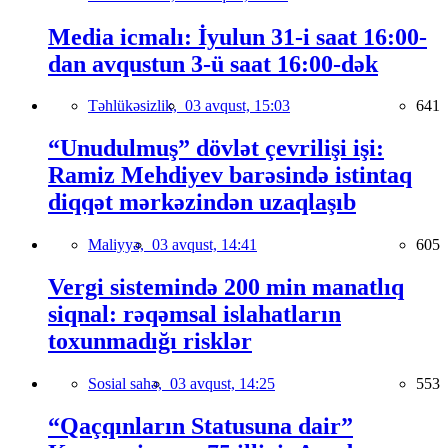
Media icmalı: İyulun 31-i saat 16:00-
dan avqustun 3-ü saat 16:00-dək
Təhlükəsizlik,
03 avqust, 15:03
641
“Unudulmuş” dövlət çevrilişi işi:
Ramiz Mehdiyev barəsində istintaq
diqqət mərkəzindən uzaqlaşıb
Maliyyə,
03 avqust, 14:41
605
Vergi sistemində 200 min manatlıq
siqnal: rəqəmsal islahatların
toxunmadığı risklər
Sosial sahə,
03 avqust, 14:25
553
“Qaçqınların Statusuna dair”