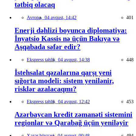
tətbiq olacaq
Avropa,
04 avqust, 14:42
401
Enerji dəhlizi boyunca diplomatiya:
İnyatsio Kassis nə üçün Bakıya və
Aşqabada səfər edir?
Ekspress təhlil,
04 avqust, 14:38
448
İstehsalat qəzalarına qarşı yeni
sığorta modeli: sistem yenilənir,
risklər azalacaqmı?
Ekspress təhlil,
04 avqust, 12:42
453
Azərbaycan kredit zəmanəti sistemini
regionlar və Qarabağ üçün yeniləyir
Xəzər hövzəsi,
04 avqust, 00:48
494