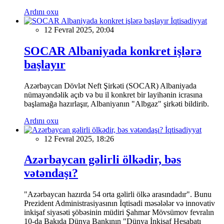
Ardını oxu
İqtisadiyyat
12 Fevral 2025, 20:04
SOCAR Albaniyada konkret işlərə
başlayır
Azərbaycan Dövlət Neft Şirkəti (SOCAR) Albaniyada
nümayəndəlik açıb və bu il konkret bir layihənin icrasına
başlamağa hazırlaşır, Albaniyanın "Albgaz" şirkəti bildirib.
Ardını oxu
İqtisadiyyat
12 Fevral 2025, 18:26
Azərbaycan gəlirli ölkədir, bəs
vətəndaşı?
"Azərbaycan hazırda 54 orta gəlirli ölkə arasındadır". Bunu
Prezident Administrasiyasının İqtisadi məsələlər və innovativ
inkişaf siyasəti şöbəsinin müdiri Şahmar Mövsümov fevralın
10-da Bakıda Dünya Bankının "Dünya İnkişaf Hesabatı