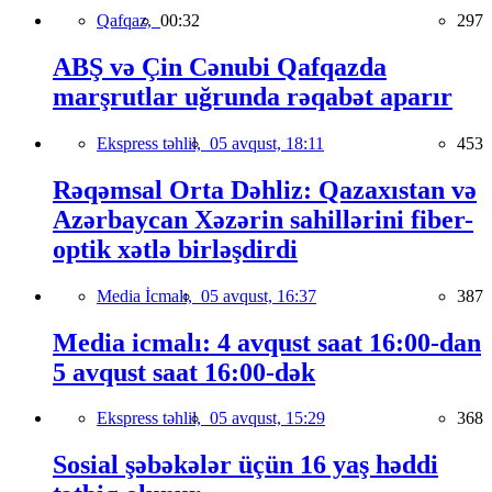
Qafqaz,
00:32
297
ABŞ və Çin Cənubi Qafqazda
marşrutlar uğrunda rəqabət aparır
Ekspress təhlil,
05 avqust, 18:11
453
Rəqəmsal Orta Dəhliz: Qazaxıstan və
Azərbaycan Xəzərin sahillərini fiber-
optik xətlə birləşdirdi
Media İcmalı,
05 avqust, 16:37
387
Media icmalı: 4 avqust saat 16:00-dan
5 avqust saat 16:00-dək
Ekspress təhlil,
05 avqust, 15:29
368
Sosial şəbəkələr üçün 16 yaş həddi