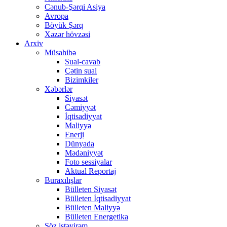
Cənub-Şərqi Asiya
Avropa
Böyük Şərq
Xəzər hövzəsi
Arxiv
Müsahibə
Sual-cavab
Çətin sual
Bizimkiler
Xəbərlər
Siyasət
Cəmiyyət
İqtisadiyyat
Maliyyə
Enerji
Dünyada
Mədəniyyət
Foto sessiyalar
Aktual Reportaj
Buraxılışlar
Bülleten Siyasət
Bülleten İqtisadiyyat
Bülleten Maliyyə
Bülleten Energetika
Söz istəyirəm