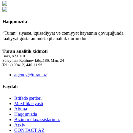
Haqqımızda
“Turan” siyasət, iqtisadiyyat və cəmiyyət həyatının qovuşuğunda
fəaliyyət göstərən müstəqil analitik qurumdur.
Turan analitik xidməti
Bakı, AZ1010
Süleyman Rəhimov küç.,186, Mən. 24
Tel.: (+99412) 440 11 96
agency@turan.az
Faydalı
İstifadə şərtləri
Məxfilik siyasti
Abunə
Haqqımızda
Bizim mütəxəssislərimiz
Arxiv
CONTACT AZ