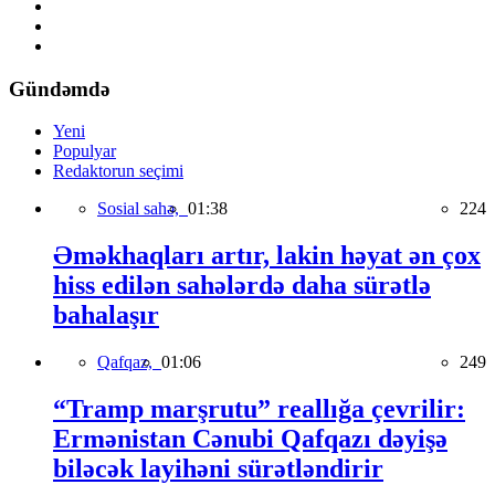
Gündəmdə
Yeni
Populyar
Redaktorun seçimi
Sosial sahə,
01:38
224
Əməkhaqları artır, lakin həyat ən çox
hiss edilən sahələrdə daha sürətlə
bahalaşır
Qafqaz,
01:06
249
“Tramp marşrutu” reallığa çevrilir:
Ermənistan Cənubi Qafqazı dəyişə
biləcək layihəni sürətləndirir