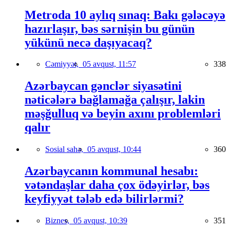
Metroda 10 aylıq sınaq: Bakı gələcəyə
hazırlaşır, bəs sərnişin bu günün
yükünü necə daşıyacaq?
Cəmiyyət,
05 avqust, 11:57
338
Azərbaycan gənclər siyasətini
nəticələrə bağlamağa çalışır, lakin
məşğulluq və beyin axını problemləri
qalır
Sosial sahə,
05 avqust, 10:44
360
Azərbaycanın kommunal hesabı:
vətəndaşlar daha çox ödəyirlər, bəs
keyfiyyət tələb edə bilirlərmi?
Biznes,
05 avqust, 10:39
351