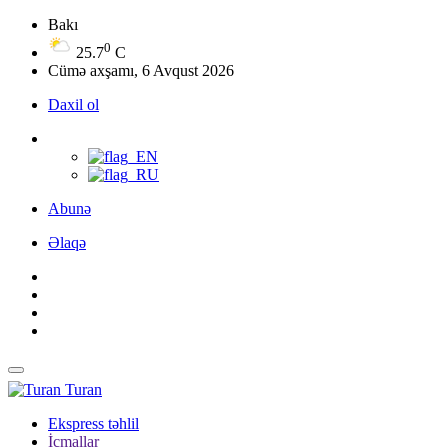
Bakı
0
25.7
C
Cümə axşamı, 6 Avqust 2026
Daxil ol
Abunə
Əlaqə
Turan
Ekspress təhlil
İcmallar