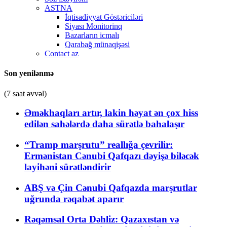
ASTNA
İqtisadiyyat Göstəriciləri
Siyası Monitorinq
Bazarların icmalı
Qarabağ münaqişəsi
Contact az
Son yenilənmə
(7 saat əvvəl)
Əməkhaqları artır, lakin həyat ən çox hiss
edilən sahələrdə daha sürətlə bahalaşır
“Tramp marşrutu” reallığa çevrilir:
Ermənistan Cənubi Qafqazı dəyişə biləcək
layihəni sürətləndirir
ABŞ və Çin Cənubi Qafqazda marşrutlar
uğrunda rəqabət aparır
Rəqəmsal Orta Dəhliz: Qazaxıstan və