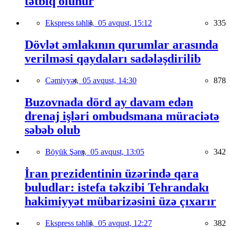
tətbiq olunur
Ekspress təhlil,
05 avqust, 15:12
335
Dövlət əmlakının qurumlar arasında
verilməsi qaydaları sadələşdirilib
Cəmiyyət,
05 avqust, 14:30
878
Buzovnada dörd ay davam edən
drenaj işləri ombudsmana müraciətə
səbəb olub
Böyük Şərq,
05 avqust, 13:05
342
İran prezidentinin üzərində qara
buludlar: istefa təkzibi Tehrandakı
hakimiyyət mübarizəsini üzə çıxarır
Ekspress təhlil,
05 avqust, 12:27
382