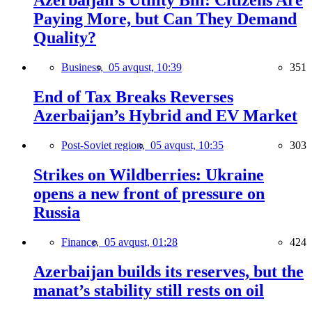
Azerbaijan’s Utility Bill: Citizens Are
Paying More, but Can They Demand
Quality?
Business,
05 avqust, 10:39
351
End of Tax Breaks Reverses
Azerbaijan’s Hybrid and EV Market
Post-Soviet region,
05 avqust, 10:35
303
Strikes on Wildberries: Ukraine
opens a new front of pressure on
Russia
Finance,
05 avqust, 01:28
424
Azerbaijan builds its reserves, but the
manat’s stability still rests on oil