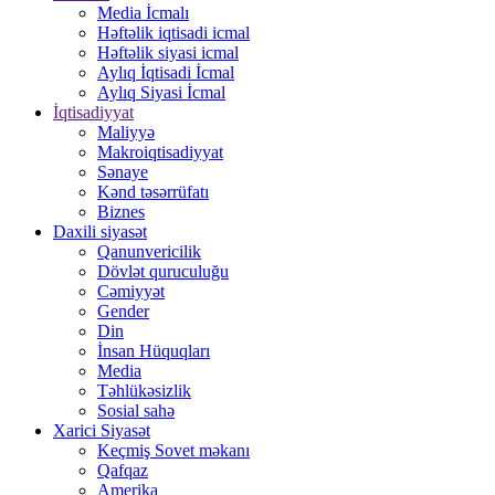
Media İcmalı
Həftəlik iqtisadi icmal
Həftəlik siyasi icmal
Aylıq İqtisadi İcmal
Aylıq Siyasi İcmal
İqtisadiyyat
Maliyyə
Makroiqtisadiyyat
Sənaye
Kənd təsərrüfatı
Biznes
Daxili siyasət
Qanunvericilik
Dövlət quruculuğu
Cəmiyyət
Gender
Din
İnsan Hüquqları
Media
Təhlükəsizlik
Sosial sahə
Xarici Siyasət
Keçmiş Sovet məkanı
Qafqaz
Amerika