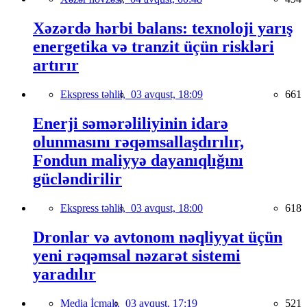
Xəzərdə hərbi balans: texnoloji yarış
energetika və tranzit üçün riskləri
artırır
Ekspress təhlil,
03 avqust, 18:09
661
Enerji səmərəliliyinin idarə
olunmasını rəqəmsallaşdırılır,
Fondun maliyyə dayanıqlığını
gücləndirilir
Ekspress təhlil,
03 avqust, 18:00
618
Dronlar və avtonom nəqliyyat üçün
yeni rəqəmsal nəzarət sistemi
yaradılır
Media İcmalı,
03 avqust, 17:19
521