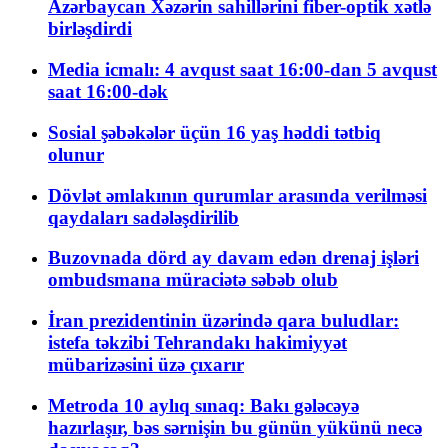
Azərbaycan Xəzərin sahillərini fiber-optik xətlə
birləşdirdi
Media icmalı: 4 avqust saat 16:00-dan 5 avqust
saat 16:00-dək
Sosial şəbəkələr üçün 16 yaş həddi tətbiq
olunur
Dövlət əmlakının qurumlar arasında verilməsi
qaydaları sadələşdirilib
Buzovnada dörd ay davam edən drenaj işləri
ombudsmana müraciətə səbəb olub
İran prezidentinin üzərində qara buludlar:
istefa təkzibi Tehrandakı hakimiyyət
mübarizəsini üzə çıxarır
Metroda 10 aylıq sınaq: Bakı gələcəyə
hazırlaşır, bəs sərnişin bu günün yükünü necə