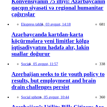
Konvensiyanın 75 illiyi: Azərbaycanın
qaçqın siyasəti və regional humanitar
çağırışlar
Ekspress təhlil,
03 avqust, 14:18
681
Azərbaycanda kartdan-karta
köçürmələrə yeni limitlər kölgə
iqtisadiyyatını hədəfə alır, lakin
suallar doğurur
Social,
05 avqust, 11:57
338
Azerbaijan seeks to tie youth policy to
results, but employment and brain
drain challenges persist
Social sphere,
05 avqust, 10:44
360