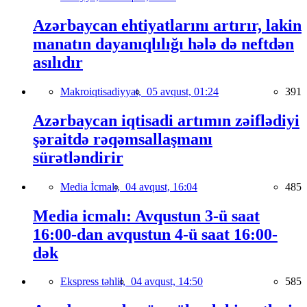
Azərbaycan ehtiyatlarını artırır, lakin
manatın dayanıqlılığı hələ də neftdən
asılıdır
Makroiqtisadiyyat,
05 avqust, 01:24
391
Azərbaycan iqtisadi artımın zəiflədiyi
şəraitdə rəqəmsallaşmanı
sürətləndirir
Media İcmalı,
04 avqust, 16:04
485
Media icmalı: Avqustun 3-ü saat
16:00-dan avqustun 4-ü saat 16:00-
dək
Ekspress təhlil,
04 avqust, 14:50
585