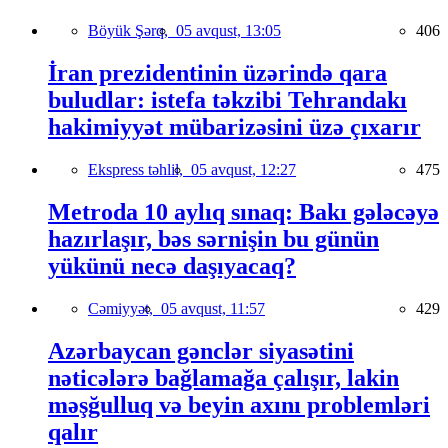
Böyük Şərq,
05 avqust, 13:05
406
İran prezidentinin üzərində qara
buludlar: istefa təkzibi Tehrandakı
hakimiyyət mübarizəsini üzə çıxarır
Ekspress təhlil,
05 avqust, 12:27
475
Metroda 10 aylıq sınaq: Bakı gələcəyə
hazırlaşır, bəs sərnişin bu günün
yükünü necə daşıyacaq?
Cəmiyyət,
05 avqust, 11:57
429
Azərbaycan gənclər siyasətini
nəticələrə bağlamağa çalışır, lakin
məşğulluq və beyin axını problemləri
qalır