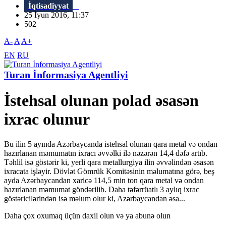
İqtisadiyyat
25 İyun 2016, 11:37
502
A-
A
A+
EN
RU
Turan İnformasiya Agentliyi
İstehsal olunan polad əsasən
ixrac olunur
Bu ilin 5 ayında Azərbaycanda istehsal olunan qara metal və ondan
hazırlanan məmumatın ixracı əvvəlki ilə nəzərən 14,4 dəfə artıb.
Təhlil isə göstərir ki, yerli qara metallurgiya ilin əvvəlindən əsasən
ixracata işləyir. Dövlət Gömrük Komitəsinin məlumatına görə, beş
ayda Azərbaycandan xaricə 114,5 min ton qara metal və ondan
hazırlanan məmumat göndərilib. Daha təfərrüatlı 3 aylıq ixrac
göstəricilərindən isə məlum olur ki, Azərbaycandan əsa...
Daha çox oxumaq üçün daxil olun və ya abunə olun