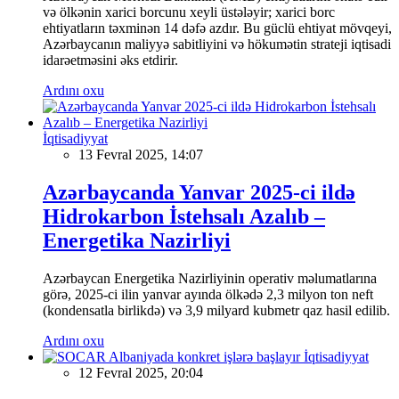
və ölkənin xarici borcunu xeyli üstələyir; xarici borc
ehtiyatların təxminən 14 dəfə azdır. Bu güclü ehtiyat mövqeyi,
Azərbaycanın maliyyə sabitliyini və hökumətin strateji iqtisadi
idarəetməsini əks etdirir.
Ardını oxu
İqtisadiyyat
13 Fevral 2025, 14:07
Azərbaycanda Yanvar 2025-ci ildə
Hidrokarbon İstehsalı Azalıb –
Energetika Nazirliyi
Azərbaycan Energetika Nazirliyinin operativ məlumatlarına
görə, 2025-ci ilin yanvar ayında ölkədə 2,3 milyon ton neft
(kondensatla birlikdə) və 3,9 milyard kubmetr qaz hasil edilib.
Ardını oxu
İqtisadiyyat
12 Fevral 2025, 20:04