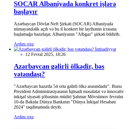
SOCAR Albaniyada konkret işlərə
başlayır
Azərbaycan Dövlət Neft Şirkəti (SOCAR) Albaniyada
nümayəndəlik açıb və bu il konkret bir layihənin icrasına
başlamağa hazırlaşır, Albaniyanın "Albgaz" şirkəti bildirib.
Ardını oxu
İqtisadiyyat
12 Fevral 2025, 18:26
Azərbaycan gəlirli ölkədir, bəs
vətəndaşı?
"Azərbaycan hazırda 54 orta gəlirli ölkə arasındadır". Bunu
Prezident Administrasiyasının İqtisadi məsələlər və innovativ
inkişaf siyasəti şöbəsinin müdiri Şahmar Mövsümov fevralın
10-da Bakıda Dünya Bankının "Dünya İnkişaf Hesabatı
2024" təqdimatında deyib.
Ardını oxu