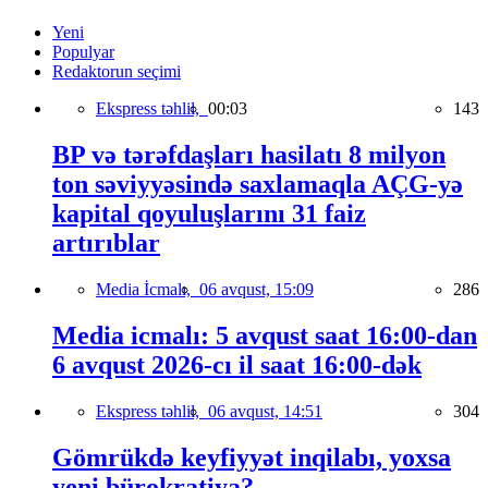
Yeni
Populyar
Redaktorun seçimi
Ekspress təhlil,
00:03
143
BP və tərəfdaşları hasilatı 8 milyon
ton səviyyəsində saxlamaqla AÇG-yə
kapital qoyuluşlarını 31 faiz
artırıblar
Media İcmalı,
06 avqust, 15:09
286
Media icmalı: 5 avqust saat 16:00-dan
6 avqust 2026-cı il saat 16:00-dək
Ekspress təhlil,
06 avqust, 14:51
304
Gömrükdə keyfiyyət inqilabı, yoxsa
yeni bürokratiya?