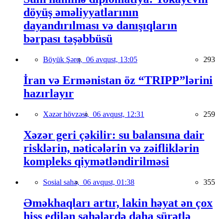
döyüş əməliyyatlarının
dayandırılması və danışıqların
bərpası təşəbbüsü
Böyük Şərq,
06 avqust, 13:05
293
İran və Ermənistan öz “TRIPP”lərini
hazırlayır
Xəzər hövzəsi,
06 avqust, 12:31
259
Xəzər geri çəkilir: su balansına dair
risklərin, nəticələrin və zəifliklərin
kompleks qiymətləndirilməsi
Sosial sahə,
06 avqust, 01:38
355
Əməkhaqları artır, lakin həyat ən çox
hiss edilən sahələrdə daha sürətlə