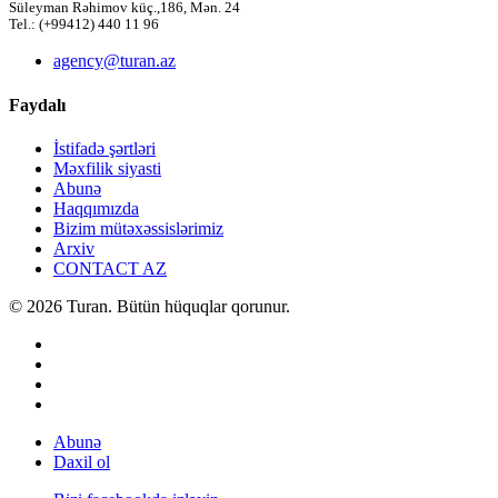
Süleyman Rəhimov küç.,186, Mən. 24
Tel.: (+99412) 440 11 96
agency@turan.az
Faydalı
İstifadə şərtləri
Məxfilik siyasti
Abunə
Haqqımızda
Bizim mütəxəssislərimiz
Arxiv
CONTACT AZ
© 2026 Turan. Bütün hüquqlar qorunur.
Abunə
Daxil ol