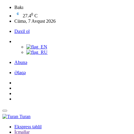
Bakı
0
27.4
C
Cümə, 7 Avqust 2026
Daxil ol
Abunə
Əlaqə
Turan
Ekspress təhlil
İcmallar