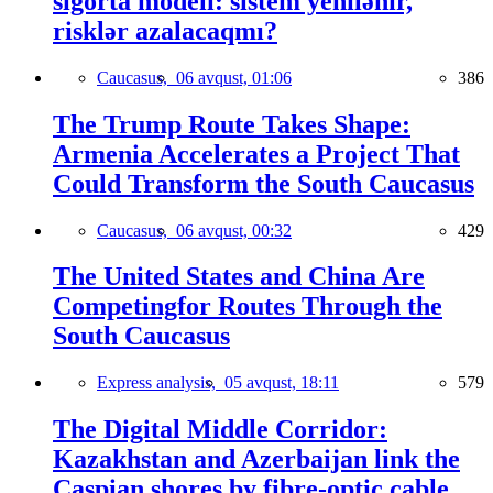
sığorta modeli: sistem yenilənir,
risklər azalacaqmı?
Caucasus,
06 avqust, 01:06
386
The Trump Route Takes Shape:
Armenia Accelerates a Project That
Could Transform the South Caucasus
Caucasus,
06 avqust, 00:32
429
The United States and China Are
Competingfor Routes Through the
South Caucasus
Express analysis,
05 avqust, 18:11
579
The Digital Middle Corridor:
Kazakhstan and Azerbaijan link the
Caspian shores by fibre-optic cable