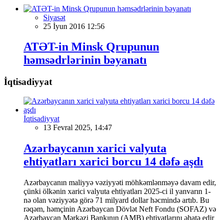
Siyasət
25 İyun 2016 12:56
ATƏT-in Minsk Qrupunun
həmsədrlərinin bəyanatı
İqtisadiyyat
İqtisadiyyat
13 Fevral 2025, 14:47
Azərbaycanın xarici valyuta
ehtiyatları xarici borcu 14 dəfə aşdı
Azərbaycanın maliyyə vəziyyəti möhkəmlənməyə davam edir,
çünki ölkənin xarici valyuta ehtiyatları 2025-ci il yanvarın 1-
nə olan vəziyyətə görə 71 milyard dollar həcmində artıb. Bu
rəqəm, həmçinin Azərbaycan Dövlət Neft Fondu (SOFAZ) və
Azərbaycan Mərkəzi Bankının (AMB) ehtiyatlarını əhatə edir