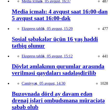
Media İcmalı,
05 avqust, 16:37
487
Media icmalı: 4 avqust saat 16:00-dan
5 avqust saat 16:00-dək
Ekspress təhlil,
05 avqust, 15:29
477
Sosial şəbəkələr üçün 16 yaş həddi
tətbiq olunur
Ekspress təhlil,
05 avqust, 15:12
441
Dövlət əmlakının qurumlar arasında
verilməsi qaydaları sadələşdirilib
Cəmiyyət,
05 avqust, 14:30
1028
Buzovnada dörd ay davam edən
drenaj işləri ombudsmana müraciətə
səbəb olub