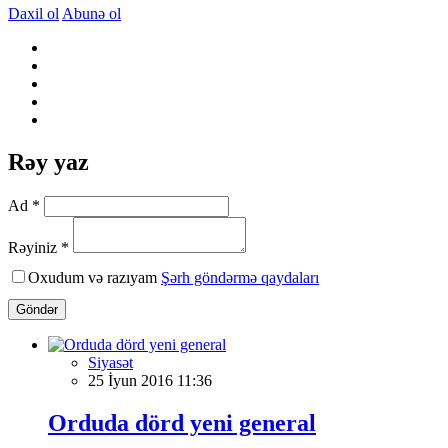
Daxil ol
Abunə ol
Rəy yaz
Ad *
Rəyiniz *
Oxudum və razıyam
Şərh göndərmə qaydaları
Göndər
Siyasət
25 İyun 2016 11:36
Orduda dörd yeni general