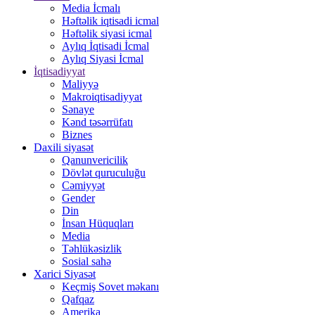
Media İcmalı
Həftəlik iqtisadi icmal
Həftəlik siyasi icmal
Aylıq İqtisadi İcmal
Aylıq Siyasi İcmal
İqtisadiyyat
Maliyyə
Makroiqtisadiyyat
Sənaye
Kənd təsərrüfatı
Biznes
Daxili siyasət
Qanunvericilik
Dövlət quruculuğu
Cəmiyyət
Gender
Din
İnsan Hüquqları
Media
Təhlükəsizlik
Sosial sahə
Xarici Siyasət
Keçmiş Sovet məkanı
Qafqaz
Amerika