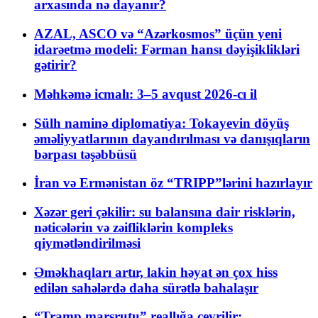
arxasında nə dayanır?
AZAL, ASCO və “Azərkosmos” üçün yeni
idarəetmə modeli: Fərman hansı dəyişiklikləri
gətirir?
Məhkəmə icmalı: 3–5 avqust 2026-cı il
Sülh naminə diplomatiya: Tokayevin döyüş
əməliyyatlarının dayandırılması və danışıqların
bərpası təşəbbüsü
İran və Ermənistan öz “TRIPP”lərini hazırlayır
Xəzər geri çəkilir: su balansına dair risklərin,
nəticələrin və zəifliklərin kompleks
qiymətləndirilməsi
Əməkhaqları artır, lakin həyat ən çox hiss
edilən sahələrdə daha sürətlə bahalaşır
“Tramp marşrutu” reallığa çevrilir: