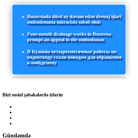
Buzovnada dörd ay davam edən drenaj işləri
ombudsmana müraciətə səbəb olub
Four-month drainage works in Buzovna
prompt an appeal to the ombudsman
В Бузовна четырехмесячные работы по
водоотводу стали поводом для обращения
к омбудсмену
Bizi sosial şəbəkələrdə izləyin
Gündəmdə