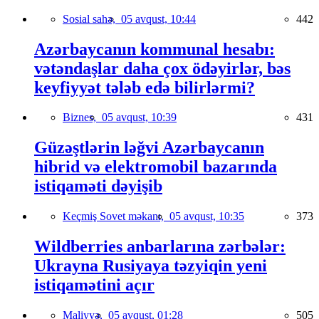
Sosial sahə,
05 avqust, 10:44
442
Azərbaycanın kommunal hesabı:
vətəndaşlar daha çox ödəyirlər, bəs
keyfiyyət tələb edə bilirlərmi?
Biznes,
05 avqust, 10:39
431
Güzəştlərin ləğvi Azərbaycanın
hibrid və elektromobil bazarında
istiqaməti dəyişib
Keçmiş Sovet məkanı,
05 avqust, 10:35
373
Wildberries anbarlarına zərbələr:
Ukrayna Rusiyaya təzyiqin yeni
istiqamətini açır
Maliyyə,
05 avqust, 01:28
505