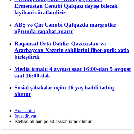
Ermənistan Cənubi Qafqazı dəyişə biləcək
layihəni sürətləndirir
ABŞ və Çin Cənubi Qafqazda marşrutlar
uğrunda rəqabət aparır
Rəqəmsal Orta Dəhliz: Qazaxıstan və
Azərbaycan Xəzərin sahillərini fiber-optik xətlə
birləşdirdi
Media icmalı: 4 avqust saat 16:00-dan 5 avqust
saat 16:00-dək
Sosial şəbəkələr üçün 16 yaş həddi tətbiq
olunur
Ana səhifə
İqtisadiyyat
İstehsal olunan polad əsasən ixrac olunur