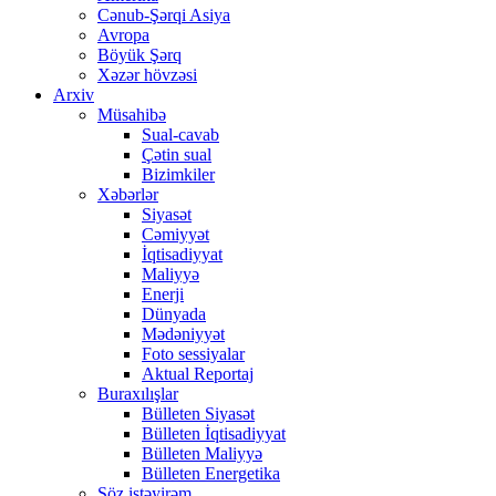
Cənub-Şərqi Asiya
Avropa
Böyük Şərq
Xəzər hövzəsi
Arxiv
Müsahibə
Sual-cavab
Çətin sual
Bizimkiler
Xəbərlər
Siyasət
Cəmiyyət
İqtisadiyyat
Maliyyə
Enerji
Dünyada
Mədəniyyət
Foto sessiyalar
Aktual Reportaj
Buraxılışlar
Bülleten Siyasət
Bülleten İqtisadiyyat
Bülleten Maliyyə
Bülleten Energetika
Söz istəyirəm