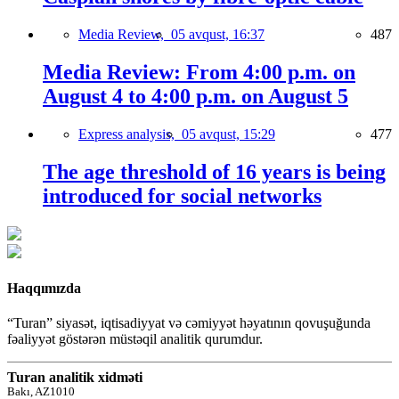
Media Review,
05 avqust, 16:37
487
Media Review: From 4:00 p.m. on
August 4 to 4:00 p.m. on August 5
Express analysis,
05 avqust, 15:29
477
The age threshold of 16 years is being
introduced for social networks
Haqqımızda
“Turan” siyasət, iqtisadiyyat və cəmiyyət həyatının qovuşuğunda
fəaliyyət göstərən müstəqil analitik qurumdur.
Turan analitik xidməti
Bakı, AZ1010