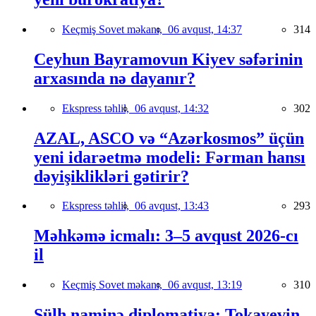
Keçmiş Sovet məkanı,
06 avqust, 14:37
314
Ceyhun Bayramovun Kiyev səfərinin
arxasında nə dayanır?
Ekspress təhlil,
06 avqust, 14:32
302
AZAL, ASCO və “Azərkosmos” üçün
yeni idarəetmə modeli: Fərman hansı
dəyişiklikləri gətirir?
Ekspress təhlil,
06 avqust, 13:43
293
Məhkəmə icmalı: 3–5 avqust 2026-cı
il
Keçmiş Sovet məkanı,
06 avqust, 13:19
310
Sülh naminə diplomatiya: Tokayevin