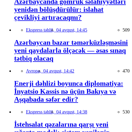
Azərbaycanda gömrük səlahiyyətləri
yenidən bölüşdürülür: islahat
çevikliyi artıracaqmı?
Ekspress təhlil,
04 avqust, 14:45
509
Azərbaycan bazar təmərküzləşməsini
yeni qaydalarla ölçəcək — əsas sınaq
tətbiq olacaq
Avropa,
04 avqust, 14:42
470
Enerji dəhlizi boyunca diplomatiya:
İnyatsio Kassis nə üçün Bakıya və
Aşqabada səfər edir?
Ekspress təhlil,
04 avqust, 14:38
530
İstehsalat qəzalarına qarşı yeni