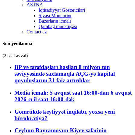
ASTNA
İqtisadiyyat Göstəriciləri
Siyası Monitorinq
Bazarların icmalı
Qarabağ münaqişəsi
Contact az
Son yenilənmə
(2 saat əvvəl)
BP və tərəfdaşları hasilatı 8 milyon ton
səviyyəsində saxlamaqla AÇG-yə kapital
qoyuluşlarını 31 faiz artırıblar
Media icmalı: 5 avqust saat 16:00-dan 6 avqust
2026-cı il saat 16:00-dək
Gömrükdə keyfiyyət inqilabı, yoxsa yeni
bürokratiya?
Ceyhun Bayramovun Kiyev səfərinin