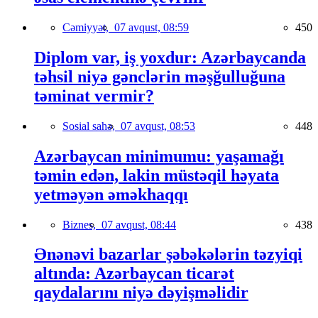
Cəmiyyət,
07 avqust, 08:59
450
Diplom var, iş yoxdur: Azərbaycanda
təhsil niyə gənclərin məşğulluğuna
təminat vermir?
Sosial sahə,
07 avqust, 08:53
448
Azərbaycan minimumu: yaşamağı
təmin edən, lakin müstəqil həyata
yetməyən əməkhaqqı
Biznes,
07 avqust, 08:44
438
Ənənəvi bazarlar şəbəkələrin təzyiqi
altında: Azərbaycan ticarət
qaydalarını niyə dəyişməlidir