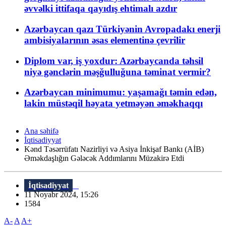
əvvəlki ittifaqa qayıdış ehtimalı azdır
Azərbaycan qazı Türkiyənin Avropadakı enerji
ambisiyalarının əsas elementinə çevrilir
Diplom var, iş yoxdur: Azərbaycanda təhsil
niyə gənclərin məşğulluğuna təminat vermir?
Azərbaycan minimumu: yaşamağı təmin edən,
lakin müstəqil həyata yetməyən əməkhaqqı
Ana səhifə
İqtisadiyyat
Kənd Təsərrüfatı Nazirliyi və Asiya İnkişaf Bankı (AİB)
Əməkdaşlığın Gələcək Addımlarını Müzakirə Etdi
İqtisadiyyat
11 Noyabr 2024, 15:26
1584
A-
A
A+