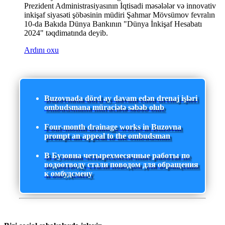
Prezident Administrasiyasının İqtisadi məsələlər və innovativ
inkişaf siyasəti şöbəsinin müdiri Şahmar Mövsümov fevralın
10-da Bakıda Dünya Bankının "Dünya İnkişaf Hesabatı
2024" təqdimatında deyib.
Ardını oxu
Buzovnada dörd ay davam edən drenaj işləri
ombudsmana müraciətə səbəb olub
Four-month drainage works in Buzovna
prompt an appeal to the ombudsman
В Бузовна четырехмесячные работы по
водоотводу стали поводом для обращения
к омбудсмену