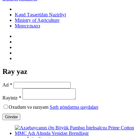
Kənd Təsərrüfatı Nazirliyi
Ministry of Agriculture
Минсельхоз
Rəy yaz
Ad *
Rəyiniz *
Oxudum və razıyam
Şərh göndərmə qaydaları
Göndər