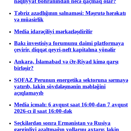
nəqliyyat böhranından necə qaçmaq olar?
Təbriz azadlığının salnaməsi: Məşrutə hərəkatı
və müasirlik
Media idarəçiliyi mərkəzləşdirilir
Bakı investisiya forumunu daimi platformaya
çevirir, diqqət qeyri-neft kapitalına yönəlir
Ankara, İslamabad və Ər-Riyad kimə qarşı
birləşir?
SOFAZ Perunun energetika sektoruna sərmayə
yatırıb, lakin sövdələşmənin məbləğini
açıqlamayıb
Media icmalı: 6 avqust saat 16:00-dan 7 avqust
2026-cı il saat 16:00-dək
Seçkilərdən sonra Ermənistan və Rusiya
gərginliyi azaltmağın yollarını axtarır, lakin