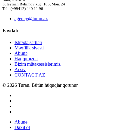
Süleyman Rəhimov küç.,186, Mən. 24
Tel.: (+99412) 440 11 96
agency@turan.az
Faydalı
İstifadə şərtləri
Məxfilik siyasti
Abunə
Haqqımızda
Bizim mütəxəssislərimiz
Arxiv
CONTACT AZ
© 2026 Turan. Bütün hüquqlar qorunur.
Abunə
Daxil ol