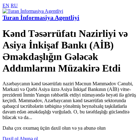
EN
RU
Turan İnformasiya Agentliyi
Kənd Təsərrüfatı Nazirliyi və
Asiya İnkişaf Bankı (AİB)
Əməkdaşlığın Gələcək
Addımlarını Müzakirə Etdi
Azərbaycanın kənd təsərrüfatı naziri Məcnun Məmmədov Cənubi,
Mərkəzi və Qərbi Asiya üzrə Asiya İnkişaf Bankının (AİB) vitse-
prezidenti İnmin Yanqın rəhbərlik etdiyi nümayəndə heyəti ilə görüş
keçirdi. Məmmədov, Azərbaycanın kənd təsərrüfatı sektorunda
qabaqcıl təcrübələrin tətbiqinə yönəlmiş beynəlxalq təşkilatlarla
davam edən əməkdaşlığı vurğuladı. O, bu tərəfdaşlığı gücləndirə
biləcək və da...
Daha çox oxumaq üçün daxil olun və ya abunə olun
Daxil ol
Abunə ol