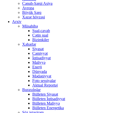
Cənub-Şərqi Asiya
Avropa
Böyük Şərq
Xəzər hövzəsi
Arxiv
Müsahibə
Sual-cavab
Çətin sual
Bizimkiler
Xəbərlər
Siyasət
Cəmiyyət
İqtisadiyyat
Maliyyə
Enerji
Dünyada
Mədəniyyət
Foto sessiyalar
Aktual Reportaj
Buraxılışlar
Bülleten Siyasət
Bülleten İqtisadiyyat
Bülleten Maliyyə
Bülleten Energetika
Söz istəyirəm