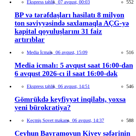
Ekspress təhlil,
07 avqust, 00:03
552
BP və tərəfdaşları hasilatı 8 milyon
ton səviyyəsində saxlamaqla AÇG-yə
kapital qoyuluşlarını 31 faiz
artırıblar
Media İcmalı,
06 avqust, 15:09
516
Media icmalı: 5 avqust saat 16:00-dan
6 avqust 2026-cı il saat 16:00-dək
Ekspress təhlil,
06 avqust, 14:51
546
Gömrükdə keyfiyyət inqilabı, yoxsa
yeni bürokratiya?
Keçmiş Sovet məkanı,
06 avqust, 14:37
588
Ceyhun Bayramovun Kiyev səfərinin