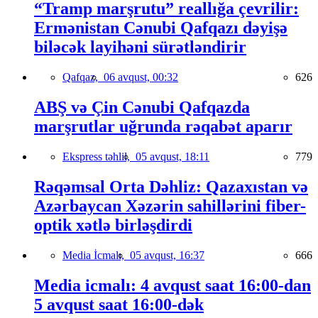
“Tramp marşrutu” reallığa çevrilir:
Ermənistan Cənubi Qafqazı dəyişə
biləcək layihəni sürətləndirir
Qafqaz,
06 avqust, 00:32
626
ABŞ və Çin Cənubi Qafqazda
marşrutlar uğrunda rəqabət aparır
Ekspress təhlil,
05 avqust, 18:11
779
Rəqəmsal Orta Dəhliz: Qazaxıstan və
Azərbaycan Xəzərin sahillərini fiber-
optik xətlə birləşdirdi
Media İcmalı,
05 avqust, 16:37
666
Media icmalı: 4 avqust saat 16:00-dan
5 avqust saat 16:00-dək