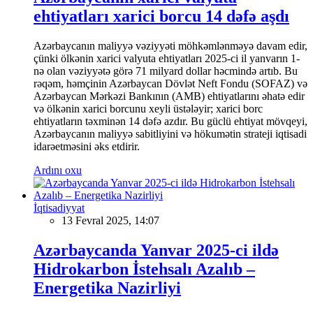
ehtiyatları xarici borcu 14 dəfə aşdı
Azərbaycanın maliyyə vəziyyəti möhkəmlənməyə davam edir,
çünki ölkənin xarici valyuta ehtiyatları 2025-ci il yanvarın 1-
nə olan vəziyyətə görə 71 milyard dollar həcmində artıb. Bu
rəqəm, həmçinin Azərbaycan Dövlət Neft Fondu (SOFAZ) və
Azərbaycan Mərkəzi Bankının (AMB) ehtiyatlarını əhatə edir
və ölkənin xarici borcunu xeyli üstələyir; xarici borc
ehtiyatların təxminən 14 dəfə azdır. Bu güclü ehtiyat mövqeyi,
Azərbaycanın maliyyə sabitliyini və hökumətin strateji iqtisadi
idarəetməsini əks etdirir.
Ardını oxu
İqtisadiyyat
13 Fevral 2025, 14:07
Azərbaycanda Yanvar 2025-ci ildə
Hidrokarbon İstehsalı Azalıb –
Energetika Nazirliyi