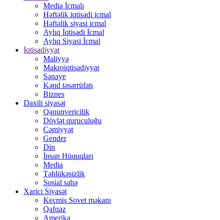
Media İcmalı
Həftəlik iqtisadi icmal
Həftəlik siyasi icmal
Aylıq İqtisadi İcmal
Aylıq Siyasi İcmal
İqtisadiyyat
Maliyyə
Makroiqtisadiyyat
Sənaye
Kənd təsərrüfatı
Biznes
Daxili siyasət
Qanunvericilik
Dövlət quruculuğu
Cəmiyyət
Gender
Din
İnsan Hüquqları
Media
Təhlükəsizlik
Sosial sahə
Xarici Siyasət
Keçmiş Sovet məkanı
Qafqaz
Amerika