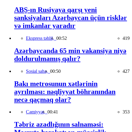
ABŞ-ın Rusiyaya qarşı yeni
sanksiyaları Azərbaycan üçün risklər
və imkanlar yaradır
Ekspress təhlil,
00:52
419
Azərbaycanda 65 min vakansiya niyə
doldurulmamış qalır?
Sosial sahə,
00:50
427
Bakı metrosunun xətlərinin
ayrılması: nəqliyyat böhranından
necə qaçmaq olar?
Cəmiyyət,
00:41
353
Təbriz azadlığının salnaməsi: