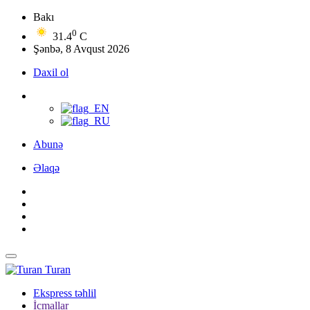
Bakı
0
31.4
C
Şənbə, 8 Avqust 2026
Daxil ol
Abunə
Əlaqə
Turan
Ekspress təhlil
İcmallar