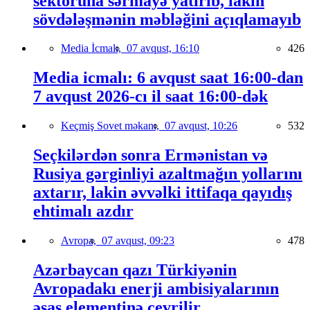
sektoruna sərmayə yatırıb, lakin
sövdələşmənin məbləğini açıqlamayıb
Media İcmalı,
07 avqust, 16:10
426
Media icmalı: 6 avqust saat 16:00-dan
7 avqust 2026-cı il saat 16:00-dək
Keçmiş Sovet məkanı,
07 avqust, 10:26
532
Seçkilərdən sonra Ermənistan və
Rusiya gərginliyi azaltmağın yollarını
axtarır, lakin əvvəlki ittifaqa qayıdış
ehtimalı azdır
Avropa,
07 avqust, 09:23
478
Azərbaycan qazı Türkiyənin
Avropadakı enerji ambisiyalarının
əsas elementinə çevrilir