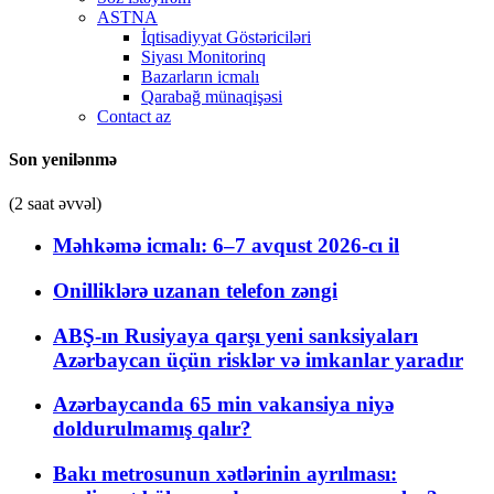
ASTNA
İqtisadiyyat Göstəriciləri
Siyası Monitorinq
Bazarların icmalı
Qarabağ münaqişəsi
Contact az
Son yenilənmə
(2 saat əvvəl)
Məhkəmə icmalı: 6–7 avqust 2026-cı il
Onilliklərə uzanan telefon zəngi
ABŞ-ın Rusiyaya qarşı yeni sanksiyaları
Azərbaycan üçün risklər və imkanlar yaradır
Azərbaycanda 65 min vakansiya niyə
doldurulmamış qalır?
Bakı metrosunun xətlərinin ayrılması: