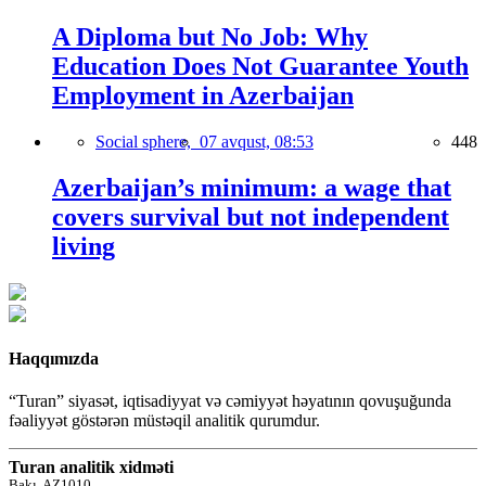
A Diploma but No Job: Why
Education Does Not Guarantee Youth
Employment in Azerbaijan
Social sphere,
07 avqust, 08:53
448
Azerbaijan’s minimum: a wage that
covers survival but not independent
living
Haqqımızda
“Turan” siyasət, iqtisadiyyat və cəmiyyət həyatının qovuşuğunda
fəaliyyət göstərən müstəqil analitik qurumdur.
Turan analitik xidməti
Bakı, AZ1010