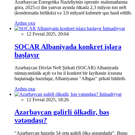
Azərbaycan Energetika Nazirliyinin operativ məlumatlarına
görə, 2025-ci ilin yanvar ayında ölkədə 2,3 milyon ton neft
(kondensatla birlikdə) və 3,9 milyard kubmetr qaz hasil edilib.
Ardını oxu
İqtisadiyyat
12 Fevral 2025, 20:04
SOCAR Albaniyada konkret işlərə
başlayır
Azərbaycan Dövlət Neft Şirkəti (SOCAR) Albaniyada
nümayəndəlik açıb və bu il konkret bir layihənin icrasına
başlamağa hazırlaşır, Albaniyanın "Albgaz" şirkəti bildirib.
Ardını oxu
İqtisadiyyat
12 Fevral 2025, 18:26
Azərbaycan gəlirli ölkədir, bəs
vətəndaşı?
"Azərbaycan hazırda 54 orta gəlirli ölkə arasındadır". Bunu