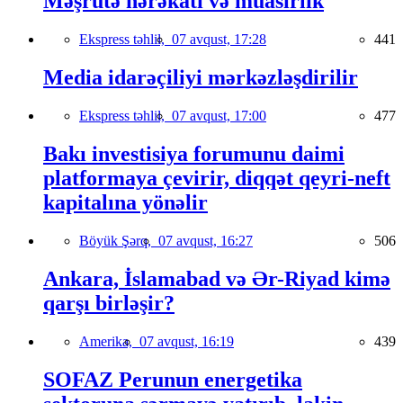
Məşrutə hərəkatı və müasirlik
Ekspress təhlil,
07 avqust, 17:28
441
Media idarəçiliyi mərkəzləşdirilir
Ekspress təhlil,
07 avqust, 17:00
477
Bakı investisiya forumunu daimi
platformaya çevirir, diqqət qeyri-neft
kapitalına yönəlir
Böyük Şərq,
07 avqust, 16:27
506
Ankara, İslamabad və Ər-Riyad kimə
qarşı birləşir?
Amerika,
07 avqust, 16:19
439
SOFAZ Perunun energetika