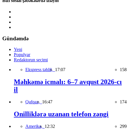
Bizi sosial şəbəkələrdə izləyin
Gündəmdə
Yeni
Populyar
Redaktorun seçimi
Ekspress təhlil,
17:07
158
Məhkəmə icmalı: 6–7 avqust 2026-cı
il
Qafqaz,
16:47
174
Onilliklərə uzanan telefon zəngi
Amerika,
12:32
299