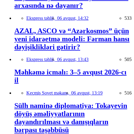
arxasında nə dayanır?
Ekspress təhlil,
06 avqust, 14:32
533
AZAL, ASCO və “Azərkosmos” üçün
yeni idarəetmə modeli: Fərman hansı
dəyişiklikləri gətirir?
Ekspress təhlil,
06 avqust, 13:43
505
Məhkəmə icmalı: 3–5 avqust 2026-cı
il
Keçmiş Sovet məkanı,
06 avqust, 13:19
516
Sülh naminə diplomatiya: Tokayevin
döyüş əməliyyatlarının
dayandırılması və danışıqların
bərpası təşəbbüsü