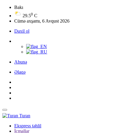
Bakı
0
29.5
C
Cümə axşamı, 6 Avqust 2026
Daxil ol
Abunə
Əlaqə
Turan
Ekspress təhlil
İcmallar