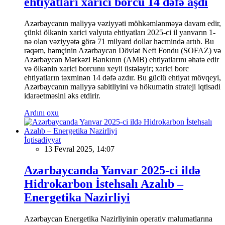
ehtiyatları xarici borcu 14 dəfə aşdı
Azərbaycanın maliyyə vəziyyəti möhkəmlənməyə davam edir,
çünki ölkənin xarici valyuta ehtiyatları 2025-ci il yanvarın 1-
nə olan vəziyyətə görə 71 milyard dollar həcmində artıb. Bu
rəqəm, həmçinin Azərbaycan Dövlət Neft Fondu (SOFAZ) və
Azərbaycan Mərkəzi Bankının (AMB) ehtiyatlarını əhatə edir
və ölkənin xarici borcunu xeyli üstələyir; xarici borc
ehtiyatların təxminən 14 dəfə azdır. Bu güclü ehtiyat mövqeyi,
Azərbaycanın maliyyə sabitliyini və hökumətin strateji iqtisadi
idarəetməsini əks etdirir.
Ardını oxu
İqtisadiyyat
13 Fevral 2025, 14:07
Azərbaycanda Yanvar 2025-ci ildə
Hidrokarbon İstehsalı Azalıb –
Energetika Nazirliyi
Azərbaycan Energetika Nazirliyinin operativ məlumatlarına