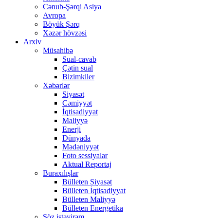
Cənub-Şərqi Asiya
Avropa
Böyük Şərq
Xəzər hövzəsi
Arxiv
Müsahibə
Sual-cavab
Çətin sual
Bizimkiler
Xəbərlər
Siyasət
Cəmiyyət
İqtisadiyyat
Maliyyə
Enerji
Dünyada
Mədəniyyət
Foto sessiyalar
Aktual Reportaj
Buraxılışlar
Bülleten Siyasət
Bülleten İqtisadiyyat
Bülleten Maliyyə
Bülleten Energetika
Söz istəyirəm