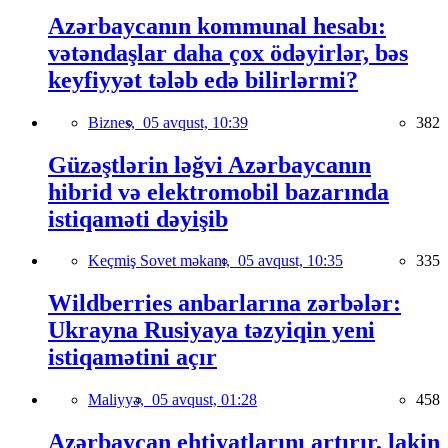
Azərbaycanın kommunal hesabı:
vətəndaşlar daha çox ödəyirlər, bəs
keyfiyyət tələb edə bilirlərmi?
Biznes,
05 avqust, 10:39
382
Güzəştlərin ləğvi Azərbaycanın
hibrid və elektromobil bazarında
istiqaməti dəyişib
Keçmiş Sovet məkanı,
05 avqust, 10:35
335
Wildberries anbarlarına zərbələr:
Ukrayna Rusiyaya təzyiqin yeni
istiqamətini açır
Maliyyə,
05 avqust, 01:28
458
Azərbaycan ehtiyatlarını artırır, lakin