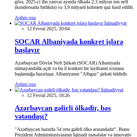
görə, 2025-ci ilin yanvar ayında ölkədə 2,3 milyon ton neft
(kondensatla birlikdə) və 3,9 milyard kubmetr qaz hasil edilib.
Ardını oxu
İqtisadiyyat
12 Fevral 2025, 20:04
SOCAR Albaniyada konkret işlərə
başlayır
Azərbaycan Dövlət Neft Şirkəti (SOCAR) Albaniyada
nümayəndəlik açıb və bu il konkret bir layihənin icrasına
başlamağa hazırlaşır, Albaniyanın "Albgaz" şirkəti bildirib.
Ardını oxu
İqtisadiyyat
12 Fevral 2025, 18:26
Azərbaycan gəlirli ölkədir, bəs
vətəndaşı?
"Azərbaycan hazırda 54 orta gəlirli ölkə arasındadır". Bunu
Prezident Administrasiyasının İqtisadi məsələlər və innovativ