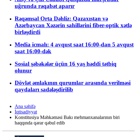
uğrunda rəqabət aparır
Rəqəmsal Orta Dəhliz: Qazaxıstan və
Azərbaycan Xəzərin sahillərini fiber-optik xətlə
birləşdirdi
Media icmalı: 4 avqust saat 16:00-dan 5 avqust
saat 16:00-dək
Sosial şəbəkələr üçün 16 yaş həddi tətbiq
olunur
Dövlət əmlakının qurumlar arasında verilməsi
qaydaları sadələşdirilib
Ana səhifə
İqtisadiyyat
Konstitusiya Məhkəməsi Bakı mehmanxanalarının biri
haqqında qərar qəbul edib