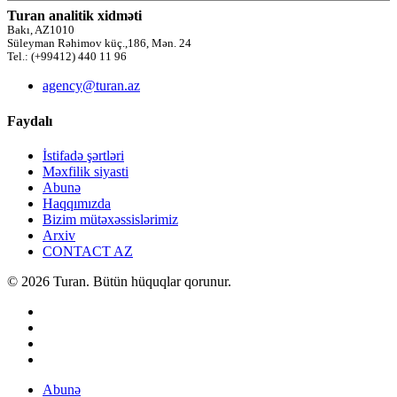
Turan analitik xidməti
Bakı, AZ1010
Süleyman Rəhimov küç.,186, Mən. 24
Tel.: (+99412) 440 11 96
agency@turan.az
Faydalı
İstifadə şərtləri
Məxfilik siyasti
Abunə
Haqqımızda
Bizim mütəxəssislərimiz
Arxiv
CONTACT AZ
© 2026 Turan. Bütün hüquqlar qorunur.
Abunə