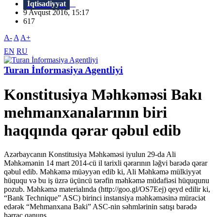
İqtisadiyyat
9 Avqust 2016, 15:17
617
A-
A
A+
EN
RU
Turan İnformasiya Agentliyi
Konstitusiya Məhkəməsi Bakı
mehmanxanalarının biri
haqqında qərar qəbul edib
Azərbaycanın Konstitusiya Məhkəməsi iyulun 29-da Ali
Məhkəmənin 14 mart 2014-cü il tarixli qərarının ləğvi barədə qərar
qəbul edib. Məhkəmə müəyyən edib ki, Ali Məhkəmə mülkiyyət
hüququ və bu iş üzrə üçüncü tərəfin məhkəmə müdafiəsi hüququnu
pozub. Məhkəmə materialında (http://goo.gl/OS7Eej) qeyd edilir ki,
“Bank Technique” ASC) birinci instansiya məhkəməsinə müraciət
edərək “Mehmanxana Baki” ASC-nin səhmlərinin satışı barədə
hərrac qanuns...