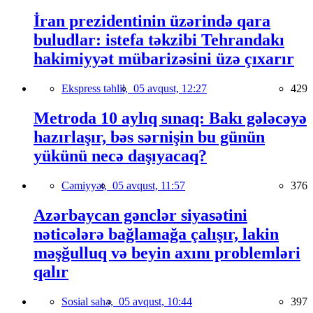
İran prezidentinin üzərində qara
buludlar: istefa təkzibi Tehrandakı
hakimiyyət mübarizəsini üzə çıxarır
Ekspress təhlil,
05 avqust, 12:27
429
Metroda 10 aylıq sınaq: Bakı gələcəyə
hazırlaşır, bəs sərnişin bu günün
yükünü necə daşıyacaq?
Cəmiyyət,
05 avqust, 11:57
376
Azərbaycan gənclər siyasətini
nəticələrə bağlamağa çalışır, lakin
məşğulluq və beyin axını problemləri
qalır
Sosial sahə,
05 avqust, 10:44
397