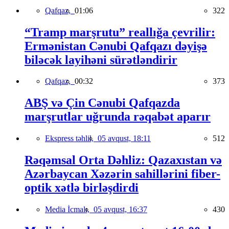
Qafqaz,
01:06
322
“Tramp marşrutu” reallığa çevrilir:
Ermənistan Cənubi Qafqazı dəyişə
biləcək layihəni sürətləndirir
Qafqaz,
00:32
373
ABŞ və Çin Cənubi Qafqazda
marşrutlar uğrunda rəqabət aparır
Ekspress təhlil,
05 avqust, 18:11
512
Rəqəmsal Orta Dəhliz: Qazaxıstan və
Azərbaycan Xəzərin sahillərini fiber-
optik xətlə birləşdirdi
Media İcmalı,
05 avqust, 16:37
430