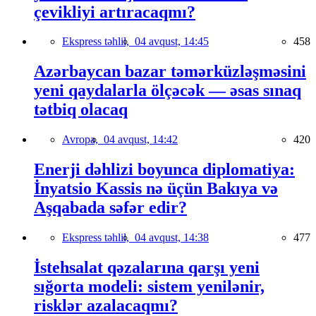
çevikliyi artıracaqmı?
Ekspress təhlil,
04 avqust, 14:45
458
Azərbaycan bazar təmərküzləşməsini
yeni qaydalarla ölçəcək — əsas sınaq
tətbiq olacaq
Avropa,
04 avqust, 14:42
420
Enerji dəhlizi boyunca diplomatiya:
İnyatsio Kassis nə üçün Bakıya və
Aşqabada səfər edir?
Ekspress təhlil,
04 avqust, 14:38
477
İstehsalat qəzalarına qarşı yeni
sığorta modeli: sistem yenilənir,
risklər azalacaqmı?