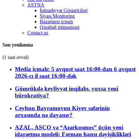
ASTNA
İqtisadiyyat Göstəriciləri
Siyası Monitorinq
Bazarların icmalı
Qarabağ münaqişəsi
Contact az
Son yenilənmə
(1 saat əvvəl)
Media icmalı: 5 avqust saat 16:00-dan 6 avqust
2026-cı il saat 16:00-dək
Gömrükdə keyfiyyət inqilabı, yoxsa yeni
bürokratiya?
Ceyhun Bayramovun Kiyev səfərinin
arxasında nə dayanır?
AZAL, ASCO və “Azərkosmos” üçün yeni
idarəetmə modeli: Fərman hansı dəyişiklikləri