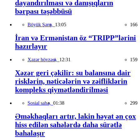
dayandırılması və danışıqların
bərpası təşəbbüsü
Böyük Şərq,
13:05
166
İran və Ermənistan öz “TRIPP”lərini
hazırlayır
Xəzər hövzəsi,
12:31
159
Xəzər geri çəkilir: su balansına dair
risklərin, nəticələrin və zəifliklərin
kompleks qiymətləndirilməsi
Sosial sahə,
01:38
299
Əməkhaqları artır, lakin həyat ən çox
hiss edilən sahələrdə daha sürətlə
bahalaşır