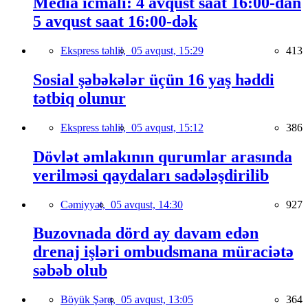
Media icmalı: 4 avqust saat 16:00-dan
5 avqust saat 16:00-dək
Ekspress təhlil,
05 avqust, 15:29
413
Sosial şəbəkələr üçün 16 yaş həddi
tətbiq olunur
Ekspress təhlil,
05 avqust, 15:12
386
Dövlət əmlakının qurumlar arasında
verilməsi qaydaları sadələşdirilib
Cəmiyyət,
05 avqust, 14:30
927
Buzovnada dörd ay davam edən
drenaj işləri ombudsmana müraciətə
səbəb olub
Böyük Şərq,
05 avqust, 13:05
364