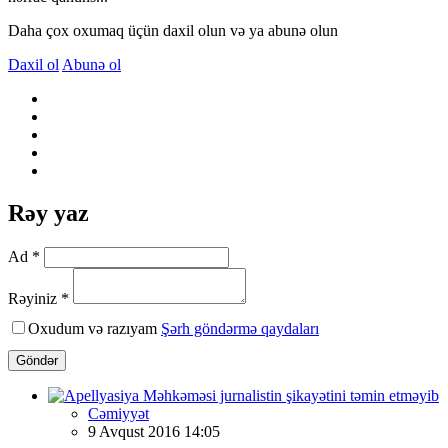
Daha çox oxumaq üçün daxil olun və ya abunə olun
Daxil ol
Abunə ol
Rəy yaz
Ad *
Rəyiniz *
Oxudum və razıyam
Şərh göndərmə qaydaları
Göndər
Cəmiyyət
9 Avqust 2016 14:05