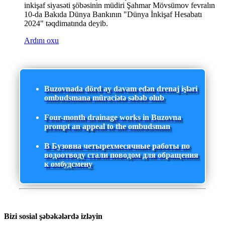
inkişaf siyasəti şöbəsinin müdiri Şahmar Mövsümov fevralın
10-da Bakıda Dünya Bankının "Dünya İnkişaf Hesabatı
2024" təqdimatında deyib.
Ardını oxu
Buzovnada dörd ay davam edən drenaj işləri
ombudsmana müraciətə səbəb olub
Four-month drainage works in Buzovna
prompt an appeal to the ombudsman
В Бузовна четырехмесячные работы по
водоотводу стали поводом для обращения
к омбудсмену
Bizi sosial şəbəkələrdə izləyin