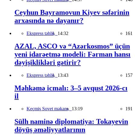
Ceyhun Bayramovun Kiyev səfərinin
arxasında nə dayanır?
Ekspress təhlil,
14:32
161
AZAL, ASCO və “Azərkosmos” üçün
yeni idarəetmə modeli: Fərman hansı
dəyişiklikləri gətirir?
Ekspress təhlil,
13:43
157
Məhkəmə icmalı: 3–5 avqust 2026-cı
il
Keçmiş Sovet məkanı,
13:19
191
Sülh naminə diplomatiya: Tokayevin
döyüş əməliyyatlarının