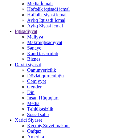
Media İcmalı
Həftəlik iqtisadi icmal
Həftəlik siyasi icmal
Aylıq İqtisadi İcmal
Aylıq Siyasi İcmal
İqtisadiyyat
Maliyyə
Makroiqtisadiyyat
Sənaye
Kənd təsərrüfatı
Biznes
Daxili siyasət
Qanunvericilik
Dövlət quruculuğu
Cəmiyyət
Gender
Din
İnsan Hüquqları
Media
Təhlükəsizlik
Sosial sahə
Xarici Siyasət
Keçmiş Sovet məkanı
Qafqaz
Amerika