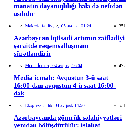
manatın dayanıqlılığı hələ də neftdən
asılıdır
Makroiqtisadiyyat,
05 avqust, 01:24
351
Azərbaycan iqtisadi artımın zəiflədiyi
şəraitdə rəqəmsallaşmanı
sürətləndirir
Media İcmalı,
04 avqust, 16:04
432
Media icmalı: Avqustun 3-ü saat
16:00-dan avqustun 4-ü saat 16:00-
dək
Ekspress təhlil,
04 avqust, 14:50
531
Azərbaycanda gömrük səlahiyyətləri
yenidən bölüşdürülür: islahat