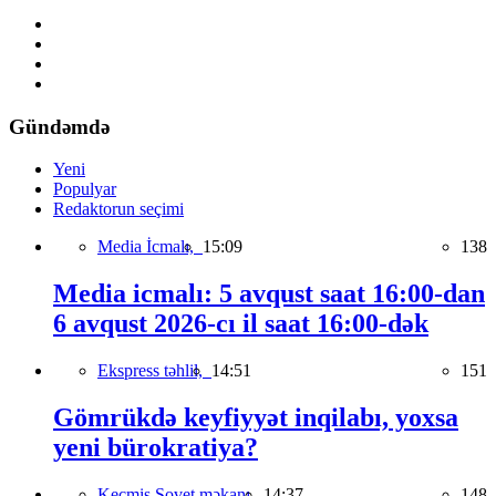
Gündəmdə
Yeni
Populyar
Redaktorun seçimi
Media İcmalı,
15:09
138
Media icmalı: 5 avqust saat 16:00-dan
6 avqust 2026-cı il saat 16:00-dək
Ekspress təhlil,
14:51
151
Gömrükdə keyfiyyət inqilabı, yoxsa
yeni bürokratiya?
Keçmiş Sovet məkanı,
14:37
148