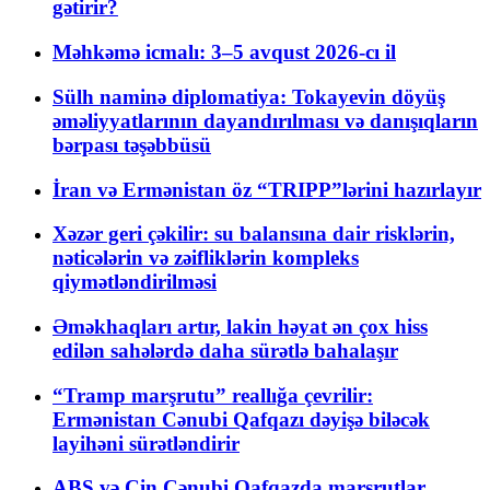
gətirir?
Məhkəmə icmalı: 3–5 avqust 2026-cı il
Sülh naminə diplomatiya: Tokayevin döyüş
əməliyyatlarının dayandırılması və danışıqların
bərpası təşəbbüsü
İran və Ermənistan öz “TRIPP”lərini hazırlayır
Xəzər geri çəkilir: su balansına dair risklərin,
nəticələrin və zəifliklərin kompleks
qiymətləndirilməsi
Əməkhaqları artır, lakin həyat ən çox hiss
edilən sahələrdə daha sürətlə bahalaşır
“Tramp marşrutu” reallığa çevrilir:
Ermənistan Cənubi Qafqazı dəyişə biləcək
layihəni sürətləndirir
ABŞ və Çin Cənubi Qafqazda marşrutlar