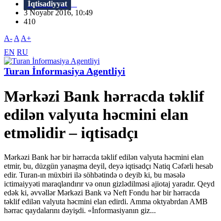
İqtisadiyyat
3 Noyabr 2016, 10:49
410
A-
A
A+
EN
RU
Turan İnformasiya Agentliyi
Mərkəzi Bank hərracda təklif
edilən valyuta həcmini elan
etməlidir – iqtisadçı
Mərkəzi Bank hər bir hərracda təklif edilən valyuta həcmini elan
etmir, bu, düzgün yanaşma deyil, deyə iqtisadçı Natiq Cəfərli hesab
edir. Turan-ın müxbiri ilə söhbətində o deyib ki, bu məsələ
ictimaiyyəti maraqlandırır və onun gizlədilməsi ajiotaj yaradır. Qeyd
edək ki, əvvəllər Mərkəzi Bank və Neft Fondu hər bir hərracda
təklif edilən valyuta həcmini elan edirdi. Amma oktyabrdan AMB
hərrac qaydalarını dəyişdi. «İnformasiyanın giz...