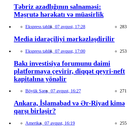
Təbriz azadlığının salnaməsi:
Məşrutə hərəkatı və müasirlik
Ekspress təhlil,
07 avqust, 17:28
283
Media idarəçiliyi mərkəzləşdirilir
Ekspress təhlil,
07 avqust, 17:00
253
Bakı investisiya forumunu daimi
platformaya çevirir, diqqət qeyri-neft
kapitalına yönəlir
Böyük Şərq,
07 avqust, 16:27
271
Ankara, İslamabad və Ər-Riyad kimə
qarşı birləşir?
Amerika,
07 avqust, 16:19
255