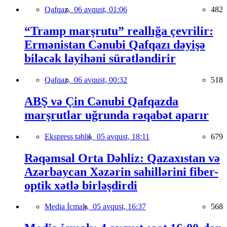
Qafqaz,
06 avqust, 01:06
482
“Tramp marşrutu” reallığa çevrilir:
Ermənistan Cənubi Qafqazı dəyişə
biləcək layihəni sürətləndirir
Qafqaz,
06 avqust, 00:32
518
ABŞ və Çin Cənubi Qafqazda
marşrutlar uğrunda rəqabət aparır
Ekspress təhlil,
05 avqust, 18:11
679
Rəqəmsal Orta Dəhliz: Qazaxıstan və
Azərbaycan Xəzərin sahillərini fiber-
optik xətlə birləşdirdi
Media İcmalı,
05 avqust, 16:37
568