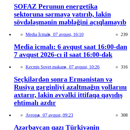
SOFAZ Perunun energetika
sektoruna sərmayə yatırıb, lakin
sövdələşmənin məbləğini açıqlamayıb
Media İcmalı,
07 avqust, 16:10
239
Media icmalı: 6 avqust saat 16:00-dan
7 avqust 2026-cı il saat 16:00-dək
Keçmiş Sovet məkanı,
07 avqust, 10:26
316
Seçkilərdən sonra Ermənistan və
Rusiya gərginliyi azaltmağın yollarını
axtarır, lakin əvvəlki ittifaqa qayıdış
ehtimalı azdır
Avropa,
07 avqust, 09:23
308
Azərbaycan qazı Türkiyənin