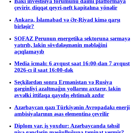
Bakı investisiya forumunu daimi platformaya
çevirir, diqqət qeyri-neft kapitalına yönəlir
Ankara, İslamabad və Ər-Riyad kimə qarşı
birləşir?
SOFAZ Perunun energetika sektoruna sərmayə
yatırıb, lakin sövdələşmənin məbləğini
açıqlamayıb
Media icmalı: 6 avqust saat 16:00-dan 7 avqust
2026-cı il saat 16:00-dək
Seçkilərdən sonra Ermənistan və Rusiya
gərginliyi azaltmağın yollarını axtarır, lakin
əvvəlki ittifaqa qayıdış ehtimalı azdır
Azərbaycan qazı Türkiyənin Avropadakı enerji
ambisiyalarının əsas elementinə çevrilir
Diplom var, iş yoxdur: Azərbaycanda təhsil
niyə gənclərin məşğulluğuna təminat vermir?