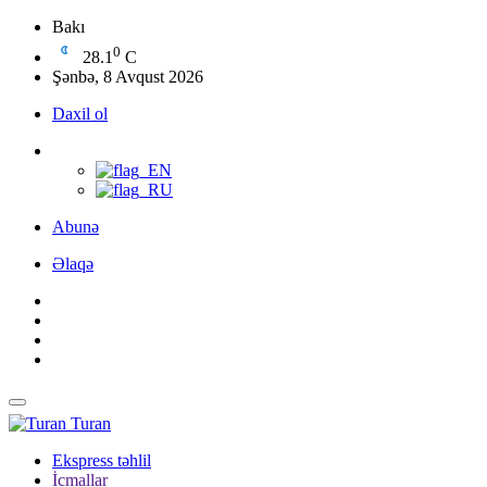
Bakı
0
28.1
C
Şənbə, 8 Avqust 2026
Daxil ol
Abunə
Əlaqə
Turan
Ekspress təhlil
İcmallar