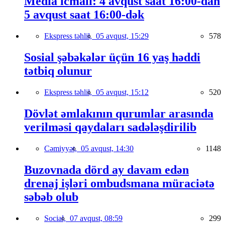
Media icmalı: 4 avqust saat 16:00-dan
5 avqust saat 16:00-dək
Ekspress təhlil,
05 avqust, 15:29
578
Sosial şəbəkələr üçün 16 yaş həddi
tətbiq olunur
Ekspress təhlil,
05 avqust, 15:12
520
Dövlət əmlakının qurumlar arasında
verilməsi qaydaları sadələşdirilib
Cəmiyyət,
05 avqust, 14:30
1148
Buzovnada dörd ay davam edən
drenaj işləri ombudsmana müraciətə
səbəb olub
Social,
07 avqust, 08:59
299