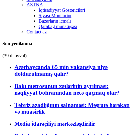
ASTNA
İqtisadiyyat Göstəriciləri
Siyası Monitorinq
Bazarların icmalı
Qarabağ münaqişəsi
Contact az
Son yenilənmə
(39 d. əvvəl)
Azərbaycanda 65 min vakansiya niyə
doldurulmamış qalır?
Bakı metrosunun xətlərinin ayrılması:
nəqliyyat böhranından necə qaçmaq olar?
Təbriz azadlığının salnaməsi: Məşrutə hərəkatı
və müasirlik
Media idarəçiliyi mərkəzləşdirilir