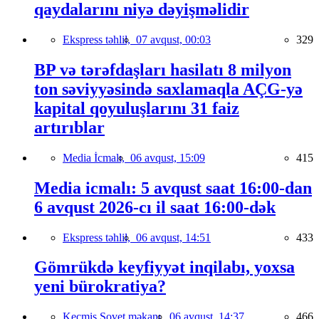
qaydalarını niyə dəyişməlidir
Ekspress təhlil,
07 avqust, 00:03
329
BP və tərəfdaşları hasilatı 8 milyon
ton səviyyəsində saxlamaqla AÇG-yə
kapital qoyuluşlarını 31 faiz
artırıblar
Media İcmalı,
06 avqust, 15:09
415
Media icmalı: 5 avqust saat 16:00-dan
6 avqust 2026-cı il saat 16:00-dək
Ekspress təhlil,
06 avqust, 14:51
433
Gömrükdə keyfiyyət inqilabı, yoxsa
yeni bürokratiya?
Keçmiş Sovet məkanı,
06 avqust, 14:37
466