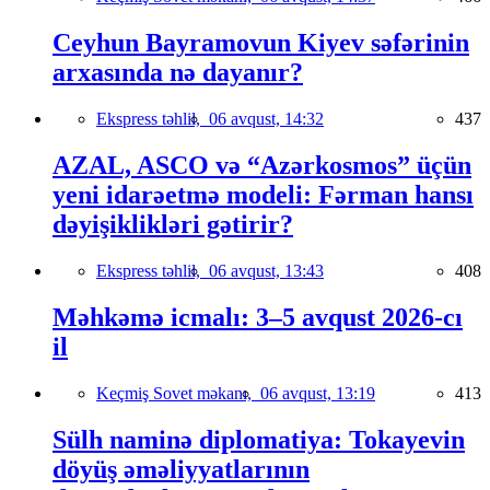
Ceyhun Bayramovun Kiyev səfərinin
arxasında nə dayanır?
Ekspress təhlil,
06 avqust, 14:32
437
AZAL, ASCO və “Azərkosmos” üçün
yeni idarəetmə modeli: Fərman hansı
dəyişiklikləri gətirir?
Ekspress təhlil,
06 avqust, 13:43
408
Məhkəmə icmalı: 3–5 avqust 2026-cı
il
Keçmiş Sovet məkanı,
06 avqust, 13:19
413
Sülh naminə diplomatiya: Tokayevin
döyüş əməliyyatlarının