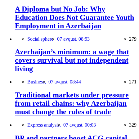
A Diploma but No Job: Why
Education Does Not Guarantee Youth
Employment in Azerbaijan
Social sphere,
07 avqust, 08:53
279
Azerbaijan’s minimum: a wage that
covers survival but not independent
living
Business,
07 avqust, 08:44
271
Traditional markets under pressure
from retail chains: why Azerbaijan
must change the rules of trade
Express analysis,
07 avqust, 00:03
329
BP and partners boost ACG capital