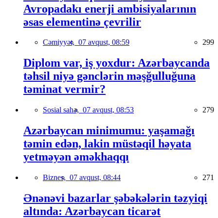
Avropadakı enerji ambisiyalarının
əsas elementinə çevrilir
Cəmiyyət,
07 avqust, 08:59
299
Diplom var, iş yoxdur: Azərbaycanda
təhsil niyə gənclərin məşğulluğuna
təminat vermir?
Sosial sahə,
07 avqust, 08:53
279
Azərbaycan minimumu: yaşamağı
təmin edən, lakin müstəqil həyata
yetməyən əməkhaqqı
Biznes,
07 avqust, 08:44
271
Ənənəvi bazarlar şəbəkələrin təzyiqi
altında: Azərbaycan ticarət