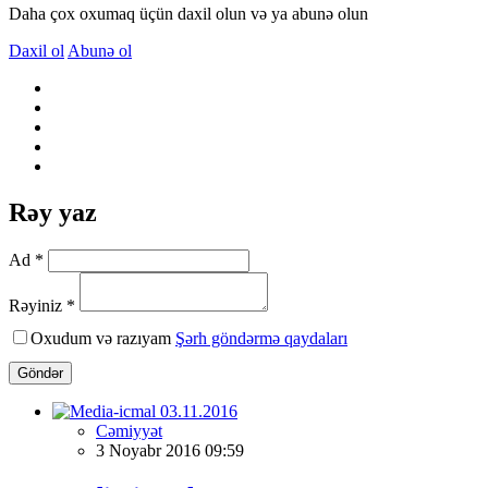
Daha çox oxumaq üçün daxil olun və ya abunə olun
Daxil ol
Abunə ol
Rəy yaz
Ad *
Rəyiniz *
Oxudum və razıyam
Şərh göndərmə qaydaları
Göndər
Cəmiyyət
3 Noyabr 2016 09:59