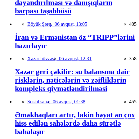
dayandırılması və danışıqların
bərpası təşəbbüsü
Böyük Şərq,
06 avqust, 13:05
405
İran və Ermənistan öz “TRIPP”lərini
hazırlayır
Xəzər hövzəsi,
06 avqust, 12:31
358
Xəzər geri çəkilir: su balansına dair
risklərin, nəticələrin və zəifliklərin
kompleks qiymətləndirilməsi
Sosial sahə,
06 avqust, 01:38
455
Əməkhaqları artır, lakin həyat ən çox
hiss edilən sahələrdə daha sürətlə
bahalaşır