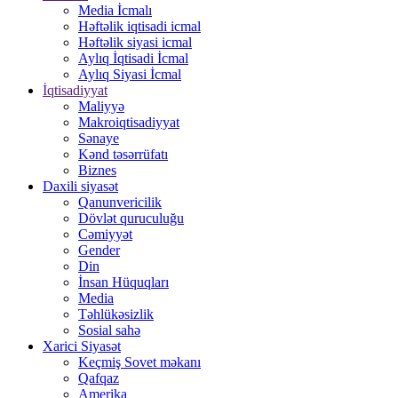
Media İcmalı
Həftəlik iqtisadi icmal
Həftəlik siyasi icmal
Aylıq İqtisadi İcmal
Aylıq Siyasi İcmal
İqtisadiyyat
Maliyyə
Makroiqtisadiyyat
Sənaye
Kənd təsərrüfatı
Biznes
Daxili siyasət
Qanunvericilik
Dövlət quruculuğu
Cəmiyyət
Gender
Din
İnsan Hüquqları
Media
Təhlükəsizlik
Sosial sahə
Xarici Siyasət
Keçmiş Sovet məkanı
Qafqaz
Amerika