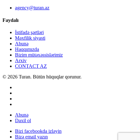
agency@turan.az
Faydalı
İstifadə şərtləri
Məxfilik siyasti
Abunə
Haqqımızda
Bizim mütəxəssislərimiz
Arxiv
CONTACT AZ
© 2026 Turan. Bütün hüquqlar qorunur.
Abunə
Daxil ol
Bizi facebookda izləyin
Bizə email yazın