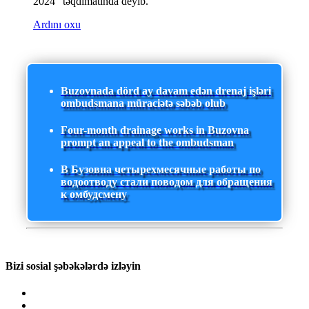
2024" təqdimatında deyib.
Ardını oxu
Buzovnada dörd ay davam edən drenaj işləri
ombudsmana müraciətə səbəb olub
Four-month drainage works in Buzovna
prompt an appeal to the ombudsman
В Бузовна четырехмесячные работы по
водоотводу стали поводом для обращения
к омбудсмену
Bizi sosial şəbəkələrdə izləyin