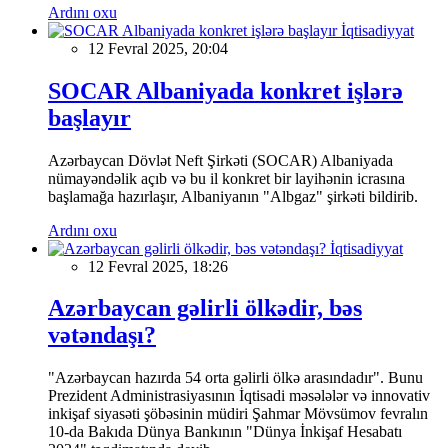
Ardını oxu
İqtisadiyyat
12 Fevral 2025, 20:04
SOCAR Albaniyada konkret işlərə
başlayır
Azərbaycan Dövlət Neft Şirkəti (SOCAR) Albaniyada
nümayəndəlik açıb və bu il konkret bir layihənin icrasına
başlamağa hazırlaşır, Albaniyanın "Albgaz" şirkəti bildirib.
Ardını oxu
İqtisadiyyat
12 Fevral 2025, 18:26
Azərbaycan gəlirli ölkədir, bəs
vətəndaşı?
"Azərbaycan hazırda 54 orta gəlirli ölkə arasındadır". Bunu
Prezident Administrasiyasının İqtisadi məsələlər və innovativ
inkişaf siyasəti şöbəsinin müdiri Şahmar Mövsümov fevralın
10-da Bakıda Dünya Bankının "Dünya İnkişaf Hesabatı