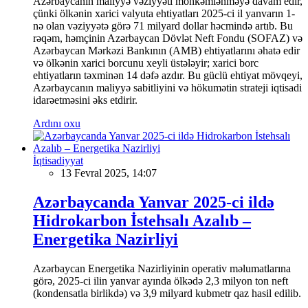
Azərbaycanın maliyyə vəziyyəti möhkəmlənməyə davam edir,
çünki ölkənin xarici valyuta ehtiyatları 2025-ci il yanvarın 1-
nə olan vəziyyətə görə 71 milyard dollar həcmində artıb. Bu
rəqəm, həmçinin Azərbaycan Dövlət Neft Fondu (SOFAZ) və
Azərbaycan Mərkəzi Bankının (AMB) ehtiyatlarını əhatə edir
və ölkənin xarici borcunu xeyli üstələyir; xarici borc
ehtiyatların təxminən 14 dəfə azdır. Bu güclü ehtiyat mövqeyi,
Azərbaycanın maliyyə sabitliyini və hökumətin strateji iqtisadi
idarəetməsini əks etdirir.
Ardını oxu
İqtisadiyyat
13 Fevral 2025, 14:07
Azərbaycanda Yanvar 2025-ci ildə
Hidrokarbon İstehsalı Azalıb –
Energetika Nazirliyi
Azərbaycan Energetika Nazirliyinin operativ məlumatlarına
görə, 2025-ci ilin yanvar ayında ölkədə 2,3 milyon ton neft
(kondensatla birlikdə) və 3,9 milyard kubmetr qaz hasil edilib.