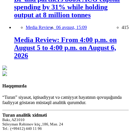
spending by 31% while holding
output at 8 million tonnes
Media Review,
06 avqust, 15:09
415
Media Review: From 4:00 p.m. on
August 5 to 4:00 p.m. on August 6,
2026
Haqqımızda
“Turan” siyasət, iqtisadiyyat və cəmiyyət həyatının qovuşuğunda
fəaliyyət göstərən müstəqil analitik qurumdur.
Turan analitik xidməti
Bakı, AZ1010
Süleyman Rəhimov küç.,186, Mən. 24
Tel.: (+99412) 440 11 96