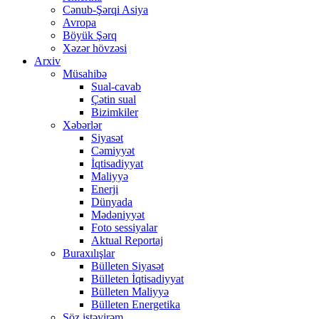
Cənub-Şərqi Asiya
Avropa
Böyük Şərq
Xəzər hövzəsi
Arxiv
Müsahibə
Sual-cavab
Çətin sual
Bizimkiler
Xəbərlər
Siyasət
Cəmiyyət
İqtisadiyyat
Maliyyə
Enerji
Dünyada
Mədəniyyət
Foto sessiyalar
Aktual Reportaj
Buraxılışlar
Bülleten Siyasət
Bülleten İqtisadiyyat
Bülleten Maliyyə
Bülleten Energetika
Söz istəyirəm