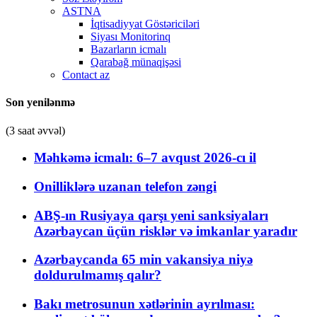
ASTNA
İqtisadiyyat Göstəriciləri
Siyası Monitorinq
Bazarların icmalı
Qarabağ münaqişəsi
Contact az
Son yenilənmə
(3 saat əvvəl)
Məhkəmə icmalı: 6–7 avqust 2026-cı il
Onilliklərə uzanan telefon zəngi
ABŞ-ın Rusiyaya qarşı yeni sanksiyaları
Azərbaycan üçün risklər və imkanlar yaradır
Azərbaycanda 65 min vakansiya niyə
doldurulmamış qalır?
Bakı metrosunun xətlərinin ayrılması: