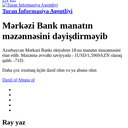
Turan İnformasiya Agentliyi
Mərkəzi Bank manatın
məzənnəsini dəyişdirməyib
Azərbaycan Mərkəzi Bankı oktyabrın 18-nə manatın məzənnəsini
elan edib. Məzənnə əvvəlki səviyyədə - 1USD/1,5969AZN olaraq
qalıb. -71D-
Daha çox oxumaq üçün daxil olun və ya abunə olun
Daxil ol
Abunə ol
Rəy yaz