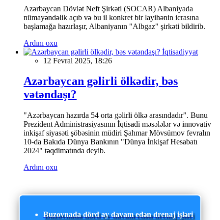
Azərbaycan Dövlət Neft Şirkəti (SOCAR) Albaniyada
nümayəndəlik açıb və bu il konkret bir layihənin icrasına
başlamağa hazırlaşır, Albaniyanın "Albgaz" şirkəti bildirib.
Ardını oxu
İqtisadiyyat
12 Fevral 2025, 18:26
Azərbaycan gəlirli ölkədir, bəs
vətəndaşı?
"Azərbaycan hazırda 54 orta gəlirli ölkə arasındadır". Bunu
Prezident Administrasiyasının İqtisadi məsələlər və innovativ
inkişaf siyasəti şöbəsinin müdiri Şahmar Mövsümov fevralın
10-da Bakıda Dünya Bankının "Dünya İnkişaf Hesabatı
2024" təqdimatında deyib.
Ardını oxu
Buzovnada dörd ay davam edən drenaj işləri