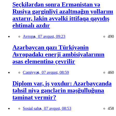
Seçkilərdən sonra Ermənistan və
Rusiya gərginliyi azaltmağın yollarını
axtarır, lakin əvvəlki ittifaqa qayıdış
ehtimalı azdır
Avropa,
07 avqust, 09:23
490
Azərbaycan qazı Türkiyənin
Avropadakı enerji ambisiyalarının
əsas elementinə çevrilir
Cəmiyyət,
07 avqust, 08:59
460
Diplom var, iş yoxdur: Azərbaycanda
təhsil niyə gənclərin məşğulluğuna
təminat vermir?
Sosial sahə,
07 avqust, 08:53
458