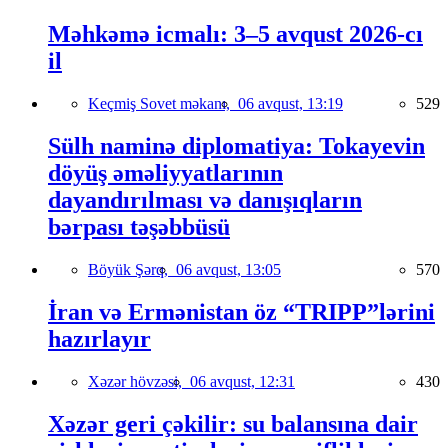
Məhkəmə icmalı: 3–5 avqust 2026-cı
il
Keçmiş Sovet məkanı,
06 avqust, 13:19
529
Sülh naminə diplomatiya: Tokayevin
döyüş əməliyyatlarının
dayandırılması və danışıqların
bərpası təşəbbüsü
Böyük Şərq,
06 avqust, 13:05
570
İran və Ermənistan öz “TRIPP”lərini
hazırlayır
Xəzər hövzəsi,
06 avqust, 12:31
430
Xəzər geri çəkilir: su balansına dair