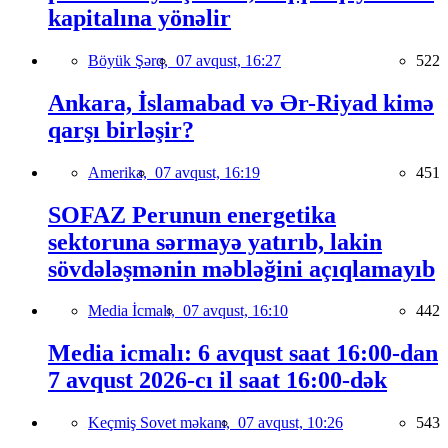
kapitalına yönəlir
Böyük Şərq,
07 avqust, 16:27
522
Ankara, İslamabad və Ər-Riyad kimə
qarşı birləşir?
Amerika,
07 avqust, 16:19
451
SOFAZ Perunun energetika
sektoruna sərmayə yatırıb, lakin
sövdələşmənin məbləğini açıqlamayıb
Media İcmalı,
07 avqust, 16:10
442
Media icmalı: 6 avqust saat 16:00-dan
7 avqust 2026-cı il saat 16:00-dək
Keçmiş Sovet məkanı,
07 avqust, 10:26
543