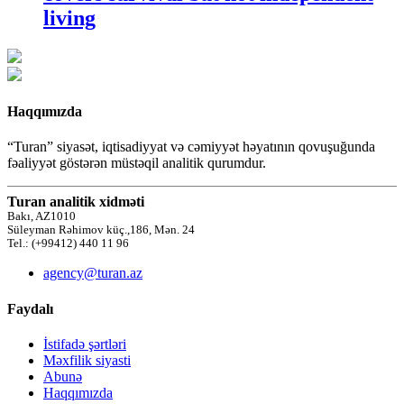
living
Haqqımızda
“Turan” siyasət, iqtisadiyyat və cəmiyyət həyatının qovuşuğunda
fəaliyyət göstərən müstəqil analitik qurumdur.
Turan analitik xidməti
Bakı, AZ1010
Süleyman Rəhimov küç.,186, Mən. 24
Tel.: (+99412) 440 11 96
agency@turan.az
Faydalı
İstifadə şərtləri
Məxfilik siyasti
Abunə
Haqqımızda