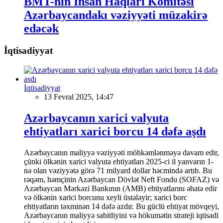
BMT-nin İnsan Haqları Komitəsi
Azərbaycandakı vəziyyəti müzakirə
edəcək
İqtisadiyyat
İqtisadiyyat
13 Fevral 2025, 14:47
Azərbaycanın xarici valyuta
ehtiyatları xarici borcu 14 dəfə aşdı
Azərbaycanın maliyyə vəziyyəti möhkəmlənməyə davam edir,
çünki ölkənin xarici valyuta ehtiyatları 2025-ci il yanvarın 1-
nə olan vəziyyətə görə 71 milyard dollar həcmində artıb. Bu
rəqəm, həmçinin Azərbaycan Dövlət Neft Fondu (SOFAZ) və
Azərbaycan Mərkəzi Bankının (AMB) ehtiyatlarını əhatə edir
və ölkənin xarici borcunu xeyli üstələyir; xarici borc
ehtiyatların təxminən 14 dəfə azdır. Bu güclü ehtiyat mövqeyi,
Azərbaycanın maliyyə sabitliyini və hökumətin strateji iqtisadi