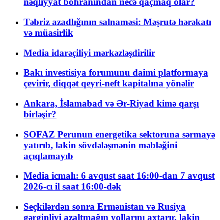
nəqliyyat böhranından necə qaçmaq olar?
Təbriz azadlığının salnaməsi: Məşrutə hərəkatı
və müasirlik
Media idarəçiliyi mərkəzləşdirilir
Bakı investisiya forumunu daimi platformaya
çevirir, diqqət qeyri-neft kapitalına yönəlir
Ankara, İslamabad və Ər-Riyad kimə qarşı
birləşir?
SOFAZ Perunun energetika sektoruna sərmayə
yatırıb, lakin sövdələşmənin məbləğini
açıqlamayıb
Media icmalı: 6 avqust saat 16:00-dan 7 avqust
2026-cı il saat 16:00-dək
Seçkilərdən sonra Ermənistan və Rusiya
gərginliyi azaltmağın yollarını axtarır, lakin