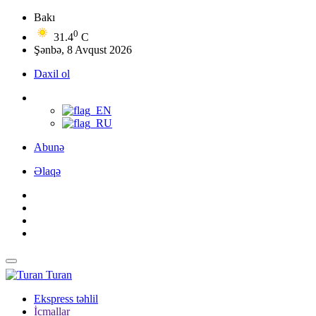
Bakı
0
31.4
C
Şənbə, 8 Avqust 2026
Daxil ol
Abunə
Əlaqə
Turan
Ekspress təhlil
İcmallar