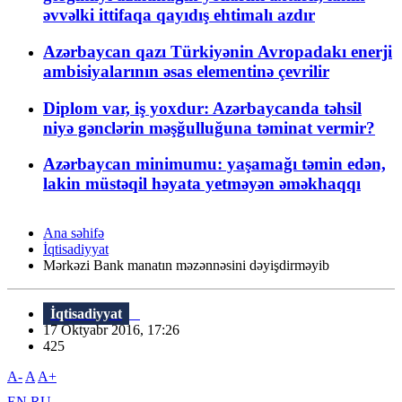
əvvəlki ittifaqa qayıdış ehtimalı azdır
Azərbaycan qazı Türkiyənin Avropadakı enerji
ambisiyalarının əsas elementinə çevrilir
Diplom var, iş yoxdur: Azərbaycanda təhsil
niyə gənclərin məşğulluğuna təminat vermir?
Azərbaycan minimumu: yaşamağı təmin edən,
lakin müstəqil həyata yetməyən əməkhaqqı
Ana səhifə
İqtisadiyyat
Mərkəzi Bank manatın məzənnəsini dəyişdirməyib
İqtisadiyyat
17 Oktyabr 2016, 17:26
425
A-
A
A+
EN
RU