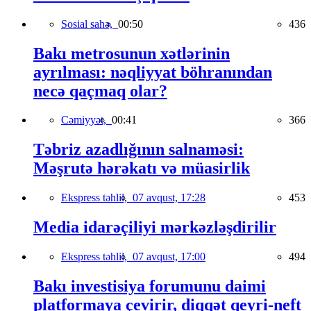
Sosial sahə,
00:50
436
Bakı metrosunun xətlərinin
ayrılması: nəqliyyat böhranından
necə qaçmaq olar?
Cəmiyyət,
00:41
366
Təbriz azadlığının salnaməsi:
Məşrutə hərəkatı və müasirlik
Ekspress təhlil,
07 avqust, 17:28
453
Media idarəçiliyi mərkəzləşdirilir
Ekspress təhlil,
07 avqust, 17:00
494
Bakı investisiya forumunu daimi
platformaya çevirir, diqqət qeyri-neft