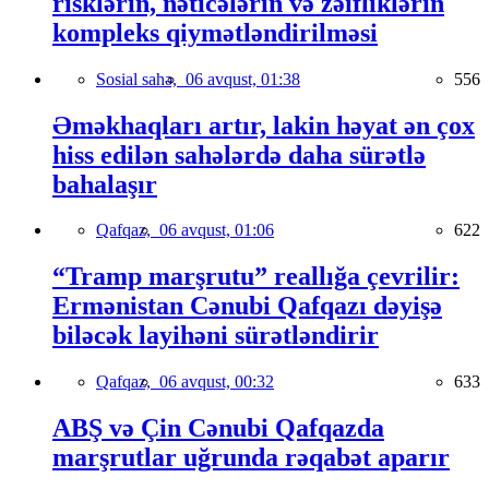
risklərin, nəticələrin və zəifliklərin
kompleks qiymətləndirilməsi
Sosial sahə,
06 avqust, 01:38
556
Əməkhaqları artır, lakin həyat ən çox
hiss edilən sahələrdə daha sürətlə
bahalaşır
Qafqaz,
06 avqust, 01:06
622
“Tramp marşrutu” reallığa çevrilir:
Ermənistan Cənubi Qafqazı dəyişə
biləcək layihəni sürətləndirir
Qafqaz,
06 avqust, 00:32
633
ABŞ və Çin Cənubi Qafqazda
marşrutlar uğrunda rəqabət aparır