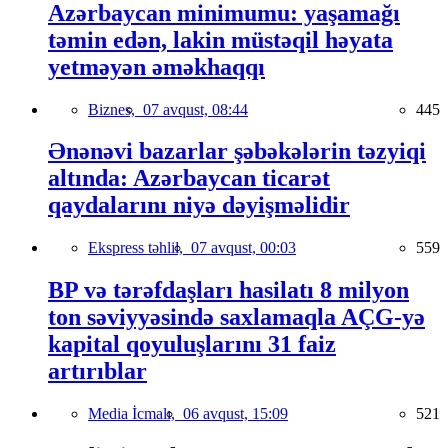
Azərbaycan minimumu: yaşamağı
təmin edən, lakin müstəqil həyata
yetməyən əməkhaqqı
Biznes,
07 avqust, 08:44
445
Ənənəvi bazarlar şəbəkələrin təzyiqi
altında: Azərbaycan ticarət
qaydalarını niyə dəyişməlidir
Ekspress təhlil,
07 avqust, 00:03
559
BP və tərəfdaşları hasilatı 8 milyon
ton səviyyəsində saxlamaqla AÇG-yə
kapital qoyuluşlarını 31 faiz
artırıblar
Media İcmalı,
06 avqust, 15:09
521