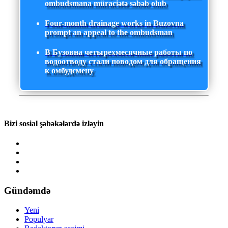
ombudsmana müraciətə səbəb olub
Four-month drainage works in Buzovna
prompt an appeal to the ombudsman
В Бузовна четырехмесячные работы по
водоотводу стали поводом для обращения
к омбудсмену
Bizi sosial şəbəkələrdə izləyin
Gündəmdə
Yeni
Populyar