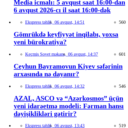
Media icmalı: 5 avqust saat 16:00-dan
6 avqust 2026-cı il saat 16:00-dək
Ekspress təhlil,
06 avqust, 14:51
560
Gömrükdə keyfiyyət inqilabı, yoxsa
yeni bürokratiya?
Keçmiş Sovet məkanı,
06 avqust, 14:37
601
Ceyhun Bayramovun Kiyev səfərinin
arxasında nə dayanır?
Ekspress təhlil,
06 avqust, 14:32
546
AZAL, ASCO və “Azərkosmos” üçün
yeni idarəetmə modeli: Fərman hansı
dəyişiklikləri gətirir?
Ekspress təhlil,
06 avqust, 13:43
519