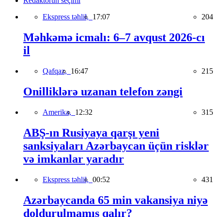
Redaktorun seçimi
Ekspress təhlil,
17:07
204
Məhkəmə icmalı: 6–7 avqust 2026-cı
il
Qafqaz,
16:47
215
Onilliklərə uzanan telefon zəngi
Amerika,
12:32
315
ABŞ-ın Rusiyaya qarşı yeni
sanksiyaları Azərbaycan üçün risklər
və imkanlar yaradır
Ekspress təhlil,
00:52
431
Azərbaycanda 65 min vakansiya niyə
doldurulmamış qalır?