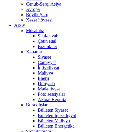
Cənub-Şərqi Asiya
Avropa
Böyük Şərq
Xəzər hövzəsi
Arxiv
Müsahibə
Sual-cavab
Çətin sual
Bizimkiler
Xəbərlər
Siyasət
Cəmiyyət
İqtisadiyyat
Maliyyə
Enerji
Dünyada
Mədəniyyət
Foto sessiyalar
Aktual Reportaj
Buraxılışlar
Bülleten Siyasət
Bülleten İqtisadiyyat
Bülleten Maliyyə
Bülleten Energetika
Söz istəyirəm