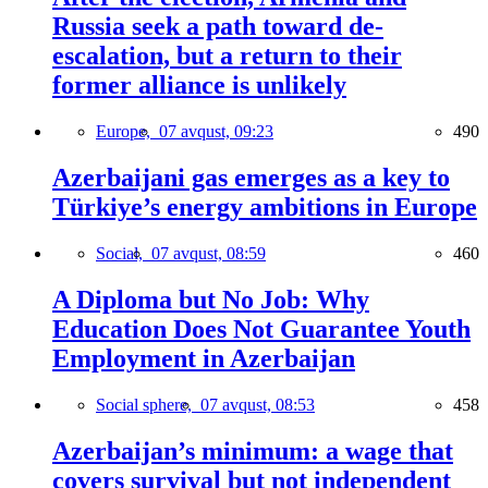
Russia seek a path toward de-
escalation, but a return to their
former alliance is unlikely
Europe,
07 avqust, 09:23
490
Azerbaijani gas emerges as a key to
Türkiye’s energy ambitions in Europe
Social,
07 avqust, 08:59
460
A Diploma but No Job: Why
Education Does Not Guarantee Youth
Employment in Azerbaijan
Social sphere,
07 avqust, 08:53
458
Azerbaijan’s minimum: a wage that
covers survival but not independent