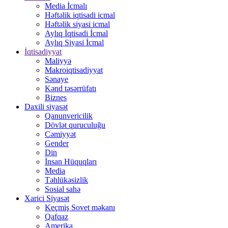
Media İcmalı
Həftəlik iqtisadi icmal
Həftəlik siyasi icmal
Aylıq İqtisadi İcmal
Aylıq Siyasi İcmal
İqtisadiyyat
Maliyyə
Makroiqtisadiyyat
Sənaye
Kənd təsərrüfatı
Biznes
Daxili siyasət
Qanunvericilik
Dövlət quruculuğu
Cəmiyyət
Gender
Din
İnsan Hüquqları
Media
Təhlükəsizlik
Sosial sahə
Xarici Siyasət
Keçmiş Sovet məkanı
Qafqaz
Amerika