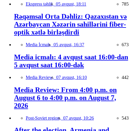
Ekspress təhlil,
05 avqust, 18:11
785
Rəqəmsal Orta Dəhliz: Qazaxıstan və
Azərbaycan Xəzərin sahillərini fiber-
optik xətlə birləşdirdi
Media İcmalı,
05 avqust, 16:37
673
Media icmalı: 4 avqust saat 16:00-dan
5 avqust saat 16:00-dək
Media Review,
07 avqust, 16:10
442
Media Review: From 4:00 p.m. on
August 6 to 4:00 p.m. on August 7,
2026
Post-Soviet region,
07 avqust, 10:26
543
After the election, Armenia and