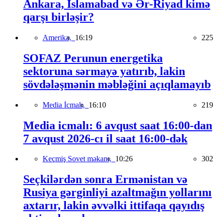
Ankara, İslamabad və Ər-Riyad kimə
qarşı birləşir?
Amerika,
16:19
225
SOFAZ Perunun energetika
sektoruna sərmayə yatırıb, lakin
sövdələşmənin məbləğini açıqlamayıb
Media İcmalı,
16:10
219
Media icmalı: 6 avqust saat 16:00-dan
7 avqust 2026-cı il saat 16:00-dək
Keçmiş Sovet məkanı,
10:26
302
Seçkilərdən sonra Ermənistan və
Rusiya gərginliyi azaltmağın yollarını
axtarır, lakin əvvəlki ittifaqa qayıdış