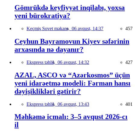
Gömrükdə keyfiyyət inqilabı, yoxsa
yeni bürokratiya?
Keçmiş Sovet məkanı,
06 avqust, 14:37
457
Ceyhun Bayramovun Kiyev səfərinin
arxasında nə dayanır?
Ekspress təhlil,
06 avqust, 14:32
427
AZAL, ASCO və “Azərkosmos” üçün
yeni idarəetmə modeli: Fərman hansı
dəyişiklikləri gətirir?
Ekspress təhlil,
06 avqust, 13:43
401
Məhkəmə icmalı: 3–5 avqust 2026-cı
il