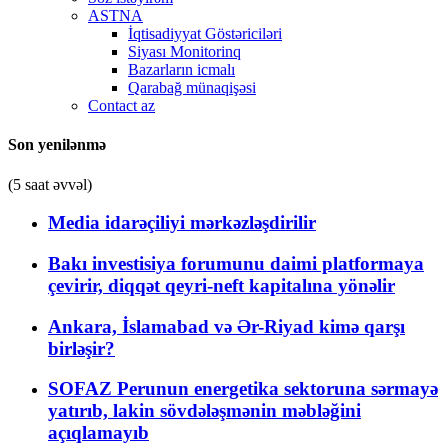
ASTNA
İqtisadiyyat Göstəriciləri
Siyası Monitorinq
Bazarların icmalı
Qarabağ münaqişəsi
Contact az
Son yenilənmə
(5 saat əvvəl)
Media idarəçiliyi mərkəzləşdirilir
Bakı investisiya forumunu daimi platformaya
çevirir, diqqət qeyri-neft kapitalına yönəlir
Ankara, İslamabad və Ər-Riyad kimə qarşı
birləşir?
SOFAZ Perunun energetika sektoruna sərmayə
yatırıb, lakin sövdələşmənin məbləğini
açıqlamayıb