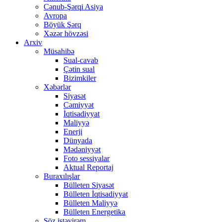
Cənub-Şərqi Asiya
Avropa
Böyük Şərq
Xəzər hövzəsi
Arxiv
Müsahibə
Sual-cavab
Çətin sual
Bizimkiler
Xəbərlər
Siyasət
Cəmiyyət
İqtisadiyyat
Maliyyə
Enerji
Dünyada
Mədəniyyət
Foto sessiyalar
Aktual Reportaj
Buraxılışlar
Bülleten Siyasət
Bülleten İqtisadiyyat
Bülleten Maliyyə
Bülleten Energetika
Söz istəyirəm