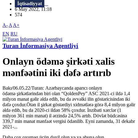
İqtisadiyyat
6 May 2022, 11:18
574
A-
A
A+
EN
RU
Turan İnformasiya Agentliyi
Onlayn ödəmə şirkəti xalis
mənfəətini iki dəfə artırıb
Bakı/06.05.22/Turan: Azərbaycanda aparıcı onlayn
ödəmə şirkətlərindən biri olan “QoldenPey” ASC 2021-ci ildə 1,4
milyon manat gəlir əldə edib, bu da əvvəlki ilin göstəricisindən iki
dəfə çoxdur.Ötən il şirkət göstərdiyi xidmətlərə görə 8,4 milyon gəlir
əldə edib, bu da 2020-ci ildən 58% çoxdur. İnzibati xərclər (1
milyon 361 min manat) il ərzində 24,5% artıb. Dövlət büdcəsinə
339,7 min manat mənfəət vergisi ödənilib. Eyni zamanda, 31 dekabr
2021-...
Daha çox oxumaq üçün daxil olun və ya abunə olun