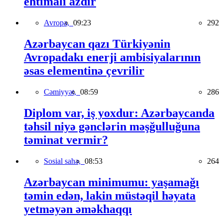
ehtimalı azdır
Avropa,
09:23
292
Azərbaycan qazı Türkiyənin
Avropadakı enerji ambisiyalarının
əsas elementinə çevrilir
Cəmiyyət,
08:59
286
Diplom var, iş yoxdur: Azərbaycanda
təhsil niyə gənclərin məşğulluğuna
təminat vermir?
Sosial sahə,
08:53
264
Azərbaycan minimumu: yaşamağı
təmin edən, lakin müstəqil həyata
yetməyən əməkhaqqı