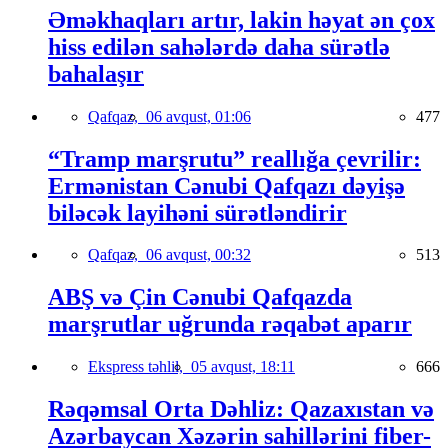
Əməkhaqları artır, lakin həyat ən çox
hiss edilən sahələrdə daha sürətlə
bahalaşır
Qafqaz,
06 avqust, 01:06
477
“Tramp marşrutu” reallığa çevrilir:
Ermənistan Cənubi Qafqazı dəyişə
biləcək layihəni sürətləndirir
Qafqaz,
06 avqust, 00:32
513
ABŞ və Çin Cənubi Qafqazda
marşrutlar uğrunda rəqabət aparır
Ekspress təhlil,
05 avqust, 18:11
666
Rəqəmsal Orta Dəhliz: Qazaxıstan və
Azərbaycan Xəzərin sahillərini fiber-