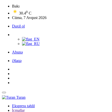
Bakı
0
30.4
C
Cümə, 7 Avqust 2026
Daxil ol
Abunə
Əlaqə
Turan
Ekspress təhlil
İcmallar