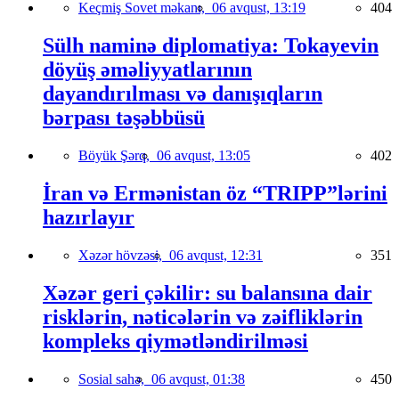
Keçmiş Sovet məkanı,
06 avqust, 13:19
404
Sülh naminə diplomatiya: Tokayevin
döyüş əməliyyatlarının
dayandırılması və danışıqların
bərpası təşəbbüsü
Böyük Şərq,
06 avqust, 13:05
402
İran və Ermənistan öz “TRIPP”lərini
hazırlayır
Xəzər hövzəsi,
06 avqust, 12:31
351
Xəzər geri çəkilir: su balansına dair
risklərin, nəticələrin və zəifliklərin
kompleks qiymətləndirilməsi
Sosial sahə,
06 avqust, 01:38
450