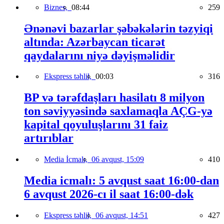
Biznes,
08:44
259
Ənənəvi bazarlar şəbəkələrin təzyiqi
altında: Azərbaycan ticarət
qaydalarını niyə dəyişməlidir
Ekspress təhlil,
00:03
316
BP və tərəfdaşları hasilatı 8 milyon
ton səviyyəsində saxlamaqla AÇG-yə
kapital qoyuluşlarını 31 faiz
artırıblar
Media İcmalı,
06 avqust, 15:09
410
Media icmalı: 5 avqust saat 16:00-dan
6 avqust 2026-cı il saat 16:00-dək
Ekspress təhlil,
06 avqust, 14:51
427