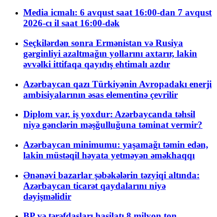
Media icmalı: 6 avqust saat 16:00-dan 7 avqust
2026-cı il saat 16:00-dək
Seçkilərdən sonra Ermənistan və Rusiya
gərginliyi azaltmağın yollarını axtarır, lakin
əvvəlki ittifaqa qayıdış ehtimalı azdır
Azərbaycan qazı Türkiyənin Avropadakı enerji
ambisiyalarının əsas elementinə çevrilir
Diplom var, iş yoxdur: Azərbaycanda təhsil
niyə gənclərin məşğulluğuna təminat vermir?
Azərbaycan minimumu: yaşamağı təmin edən,
lakin müstəqil həyata yetməyən əməkhaqqı
Ənənəvi bazarlar şəbəkələrin təzyiqi altında:
Azərbaycan ticarət qaydalarını niyə
dəyişməlidir
BP və tərəfdaşları hasilatı 8 milyon ton