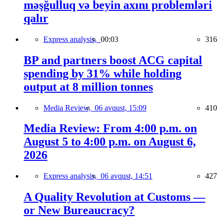
məşğulluq və beyin axını problemləri
qalır
Express analysis,
00:03
316
BP and partners boost ACG capital
spending by 31% while holding
output at 8 million tonnes
Media Review,
06 avqust, 15:09
410
Media Review: From 4:00 p.m. on
August 5 to 4:00 p.m. on August 6,
2026
Express analysis,
06 avqust, 14:51
427
A Quality Revolution at Customs —
or New Bureaucracy?