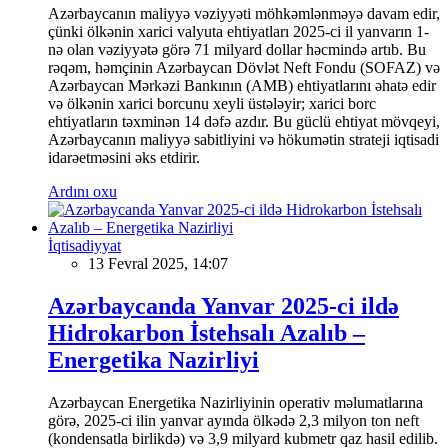
Azərbaycanın maliyyə vəziyyəti möhkəmlənməyə davam edir,
çünki ölkənin xarici valyuta ehtiyatları 2025-ci il yanvarın 1-
nə olan vəziyyətə görə 71 milyard dollar həcmində artıb. Bu
rəqəm, həmçinin Azərbaycan Dövlət Neft Fondu (SOFAZ) və
Azərbaycan Mərkəzi Bankının (AMB) ehtiyatlarını əhatə edir
və ölkənin xarici borcunu xeyli üstələyir; xarici borc
ehtiyatların təxminən 14 dəfə azdır. Bu güclü ehtiyat mövqeyi,
Azərbaycanın maliyyə sabitliyini və hökumətin strateji iqtisadi
idarəetməsini əks etdirir.
Ardını oxu
İqtisadiyyat
13 Fevral 2025, 14:07
Azərbaycanda Yanvar 2025-ci ildə
Hidrokarbon İstehsalı Azalıb –
Energetika Nazirliyi
Azərbaycan Energetika Nazirliyinin operativ məlumatlarına
görə, 2025-ci ilin yanvar ayında ölkədə 2,3 milyon ton neft
(kondensatla birlikdə) və 3,9 milyard kubmetr qaz hasil edilib.