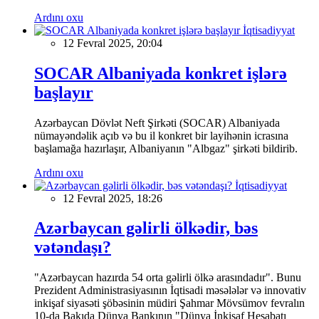
Ardını oxu
İqtisadiyyat
12 Fevral 2025, 20:04
SOCAR Albaniyada konkret işlərə
başlayır
Azərbaycan Dövlət Neft Şirkəti (SOCAR) Albaniyada
nümayəndəlik açıb və bu il konkret bir layihənin icrasına
başlamağa hazırlaşır, Albaniyanın "Albgaz" şirkəti bildirib.
Ardını oxu
İqtisadiyyat
12 Fevral 2025, 18:26
Azərbaycan gəlirli ölkədir, bəs
vətəndaşı?
"Azərbaycan hazırda 54 orta gəlirli ölkə arasındadır". Bunu
Prezident Administrasiyasının İqtisadi məsələlər və innovativ
inkişaf siyasəti şöbəsinin müdiri Şahmar Mövsümov fevralın
10-da Bakıda Dünya Bankının "Dünya İnkişaf Hesabatı