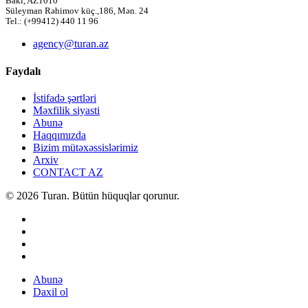
Bakı, AZ1010
Süleyman Rəhimov küç.,186, Mən. 24
Tel.: (+99412) 440 11 96
agency@turan.az
Faydalı
İstifadə şərtləri
Məxfilik siyasti
Abunə
Haqqımızda
Bizim mütəxəssislərimiz
Arxiv
CONTACT AZ
© 2026 Turan. Bütün hüquqlar qorunur.
Abunə
Daxil ol