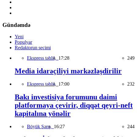
Gündəmdə
Yeni
Populyar
Redaktorun seçimi
Ekspress təhlil,
17:28
249
Media idarəçiliyi mərkəzləşdirilir
Ekspress təhlil,
17:00
232
Bakı investisiya forumunu daimi
platformaya çevirir, diqqət qeyri-neft
kapitalına yönəlir
Böyük Şərq,
16:27
244