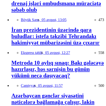
drenaj işləri ombudsmana müraciətə
səbəb olub
Böyük Şərq,
05 avqust, 13:05
473
İran prezidentinin üzərində qara
buludlar: istefa təkzibi Tehrandakı
hakimiyyət mübarizəsini üzə çıxarır
Ekspress təhlil,
05 avqust, 12:27
558
Metroda 10 aylıq sınaq: Bakı gələcəyə
hazırlaşır, bəs sərnişin bu günün
yükünü necə daşıyacaq?
Cəmiyyət,
05 avqust, 11:57
500
Azərbaycan gənclər siyasətini
nəticələrə bağlamağa çalışır, lakin