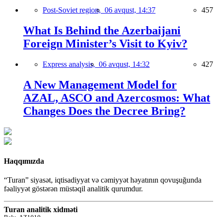
Post-Soviet region,
06 avqust, 14:37
457
What Is Behind the Azerbaijani
Foreign Minister’s Visit to Kyiv?
Express analysis,
06 avqust, 14:32
427
A New Management Model for
AZAL, ASCO and Azercosmos: What
Changes Does the Decree Bring?
Haqqımızda
“Turan” siyasət, iqtisadiyyat və cəmiyyət həyatının qovuşuğunda
fəaliyyət göstərən müstəqil analitik qurumdur.
Turan analitik xidməti