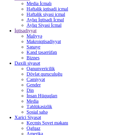
Media İcmalı
Həftəlik iqtisadi icmal
Həftəlik siyasi icmal
Aylıq İqtisadi İcmal
Aylıq Siyasi İcmal
İqtisadiyyat
Maliyyə
Makroiqtisadiyyat
Sənaye
Kənd təsərrüfatı
Biznes
Daxili siyasət
Qanunvericilik
Dövlət quruculuğu
Cəmiyyət
Gender
Din
İnsan Hüquqları
Media
Təhlükəsizlik
Sosial sahə
Xarici Siyasət
Keçmiş Sovet məkanı
Qafqaz
Amerika