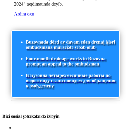
2024" təqdimatında deyib.
Ardını oxu
Buzovnada dörd ay davam edən drenaj işləri
ombudsmana müraciətə səbəb olub
Four-month drainage works in Buzovna
prompt an appeal to the ombudsman
В Бузовна четырехмесячные работы по
водоотводу стали поводом для обращения
к омбудсмену
Bizi sosial şəbəkələrdə izləyin