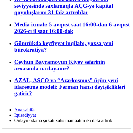
səviyyəsində saxlamaqla AÇG-yə kapital
qoyuluşlarını 31 faiz artırıblar
Media icmalı: 5 avqust saat 16:00-dan 6 avqust
2026-cı il saat 16:00-dək
Gömrükdə keyfiyyət inqilabı, yoxsa yeni
bürokratiya?
Ceyhun Bayramovun Kiyev səfərinin
arxasında nə dayanır?
AZAL, ASCO və “Azərkosmos” üçün yeni
idarəetmə modeli: Fərman hansı dəyişiklikləri
gətirir?
Ana səhifə
İqtisadiyyat
Onlayn ödəmə şirkəti xalis mənfəətini iki dəfə artırıb