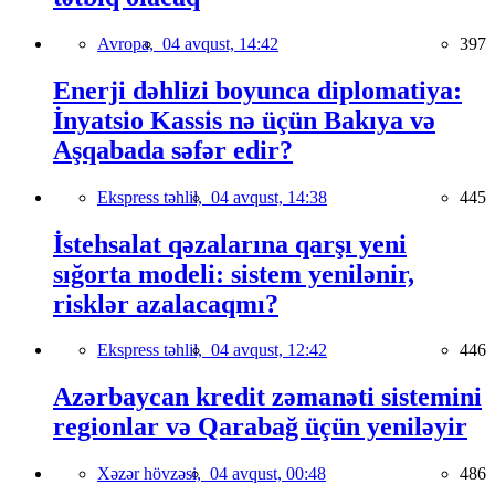
Avropa,
04 avqust, 14:42
397
Enerji dəhlizi boyunca diplomatiya:
İnyatsio Kassis nə üçün Bakıya və
Aşqabada səfər edir?
Ekspress təhlil,
04 avqust, 14:38
445
İstehsalat qəzalarına qarşı yeni
sığorta modeli: sistem yenilənir,
risklər azalacaqmı?
Ekspress təhlil,
04 avqust, 12:42
446
Azərbaycan kredit zəmanəti sistemini
regionlar və Qarabağ üçün yeniləyir
Xəzər hövzəsi,
04 avqust, 00:48
486