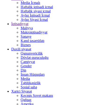
Media İcmalı
Həftəlik iqtisadi icmal
Həftəlik siyasi icmal
Aylıq İqtisadi İcmal
Aylıq Siyasi İcmal
İqtisadiyyat
Maliyyə
Makroiqtisadiyyat
Sənaye
Kənd təsərrüfatı
Biznes
Daxili siyasət
Qanunvericilik
Dövlət quruculuğu
Cəmiyyət
Gender
Din
İnsan Hüquqları
Media
Təhlükəsizlik
Sosial sahə
Xarici Siyasət
Keçmiş Sovet məkanı
Qafqaz
Amerika