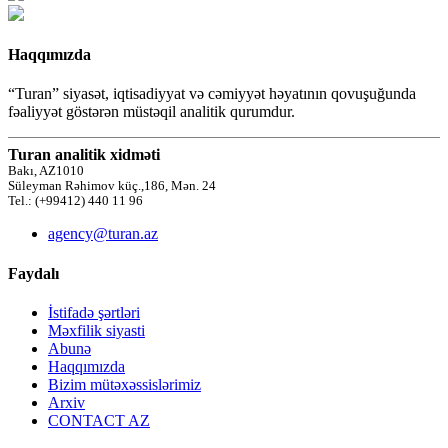
Haqqımızda
“Turan” siyasət, iqtisadiyyat və cəmiyyət həyatının qovuşuğunda
fəaliyyət göstərən müstəqil analitik qurumdur.
Turan analitik xidməti
Bakı, AZ1010
Süleyman Rəhimov küç.,186, Mən. 24
Tel.: (+99412) 440 11 96
agency@turan.az
Faydalı
İstifadə şərtləri
Məxfilik siyasti
Abunə
Haqqımızda
Bizim mütəxəssislərimiz
Arxiv
CONTACT AZ