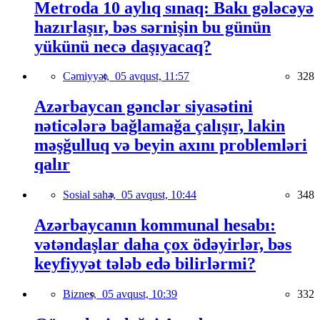
Metroda 10 aylıq sınaq: Bakı gələcəyə
hazırlaşır, bəs sərnişin bu günün
yükünü necə daşıyacaq?
Cəmiyyət,
05 avqust, 11:57
328
Azərbaycan gənclər siyasətini
nəticələrə bağlamağa çalışır, lakin
məşğulluq və beyin axını problemləri
qalır
Sosial sahə,
05 avqust, 10:44
348
Azərbaycanın kommunal hesabı:
vətəndaşlar daha çox ödəyirlər, bəs
keyfiyyət tələb edə bilirlərmi?
Biznes,
05 avqust, 10:39
332