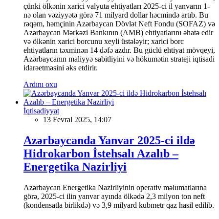
çünki ölkənin xarici valyuta ehtiyatları 2025-ci il yanvarın 1-
nə olan vəziyyətə görə 71 milyard dollar həcmində artıb. Bu
rəqəm, həmçinin Azərbaycan Dövlət Neft Fondu (SOFAZ) və
Azərbaycan Mərkəzi Bankının (AMB) ehtiyatlarını əhatə edir
və ölkənin xarici borcunu xeyli üstələyir; xarici borc
ehtiyatların təxminən 14 dəfə azdır. Bu güclü ehtiyat mövqeyi,
Azərbaycanın maliyyə sabitliyini və hökumətin strateji iqtisadi
idarəetməsini əks etdirir.
Ardını oxu
İqtisadiyyat
13 Fevral 2025, 14:07
Azərbaycanda Yanvar 2025-ci ildə
Hidrokarbon İstehsalı Azalıb –
Energetika Nazirliyi
Azərbaycan Energetika Nazirliyinin operativ məlumatlarına
görə, 2025-ci ilin yanvar ayında ölkədə 2,3 milyon ton neft
(kondensatla birlikdə) və 3,9 milyard kubmetr qaz hasil edilib.