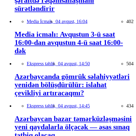
şəraitdə rəqəmsallaşmanı
sürətləndirir
Media İcmalı,
04 avqust, 16:04
402
Media icmalı: Avqustun 3-ü saat
16:00-dan avqustun 4-ü saat 16:00-
dək
Ekspress təhlil,
04 avqust, 14:50
504
Azərbaycanda gömrük səlahiyyətləri
yenidən bölüşdürülür: islahat
çevikliyi artıracaqmı?
Ekspress təhlil,
04 avqust, 14:45
434
Azərbaycan bazar təmərküzləşməsini
yeni qaydalarla ölçəcək — əsas sınaq
tətbiq olacaq