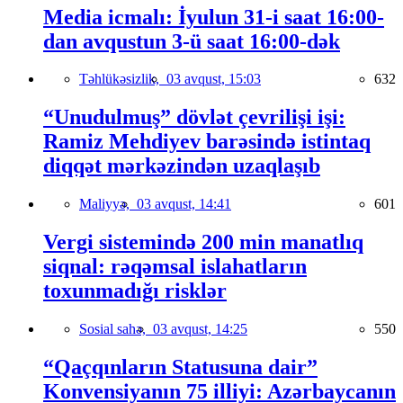
Media icmalı: İyulun 31-i saat 16:00-
dan avqustun 3-ü saat 16:00-dək
Təhlükəsizlik,
03 avqust, 15:03
632
“Unudulmuş” dövlət çevrilişi işi:
Ramiz Mehdiyev barəsində istintaq
diqqət mərkəzindən uzaqlaşıb
Maliyyə,
03 avqust, 14:41
601
Vergi sistemində 200 min manatlıq
siqnal: rəqəmsal islahatların
toxunmadığı risklər
Sosial sahə,
03 avqust, 14:25
550
“Qaçqınların Statusuna dair”
Konvensiyanın 75 illiyi: Azərbaycanın