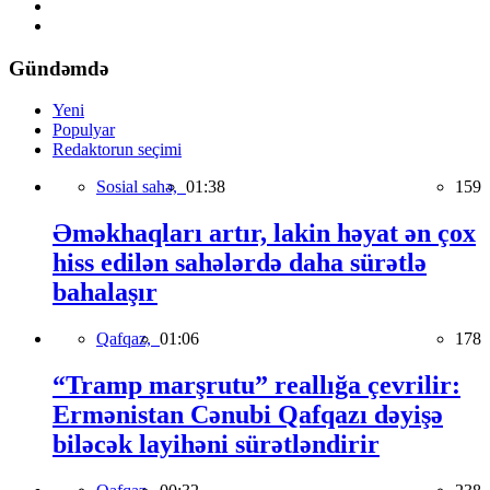
Gündəmdə
Yeni
Populyar
Redaktorun seçimi
Sosial sahə,
01:38
159
Əməkhaqları artır, lakin həyat ən çox
hiss edilən sahələrdə daha sürətlə
bahalaşır
Qafqaz,
01:06
178
“Tramp marşrutu” reallığa çevrilir:
Ermənistan Cənubi Qafqazı dəyişə
biləcək layihəni sürətləndirir