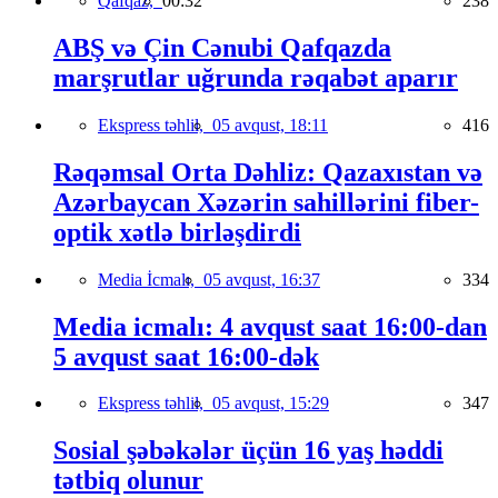
Qafqaz,
00:32
238
ABŞ və Çin Cənubi Qafqazda
marşrutlar uğrunda rəqabət aparır
Ekspress təhlil,
05 avqust, 18:11
416
Rəqəmsal Orta Dəhliz: Qazaxıstan və
Azərbaycan Xəzərin sahillərini fiber-
optik xətlə birləşdirdi
Media İcmalı,
05 avqust, 16:37
334
Media icmalı: 4 avqust saat 16:00-dan
5 avqust saat 16:00-dək
Ekspress təhlil,
05 avqust, 15:29
347
Sosial şəbəkələr üçün 16 yaş həddi
tətbiq olunur