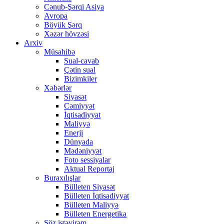
Cənub-Şərqi Asiya
Avropa
Böyük Şərq
Xəzər hövzəsi
Arxiv
Müsahibə
Sual-cavab
Çətin sual
Bizimkiler
Xəbərlər
Siyasət
Cəmiyyət
İqtisadiyyat
Maliyyə
Enerji
Dünyada
Mədəniyyət
Foto sessiyalar
Aktual Reportaj
Buraxılışlar
Bülleten Siyasət
Bülleten İqtisadiyyat
Bülleten Maliyyə
Bülleten Energetika
Söz istəyirəm