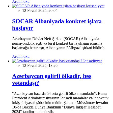
Ardını oxu
İqtisadiyyat
12 Fevral 2025, 20:04
SOCAR Albaniyada konkret işlərə
başlayır
Azərbaycan Dövlət Neft Şirkəti (SOCAR) Albaniyada
nümayəndəlik açıb və bu il konkret bir layihənin icrasına
başlamağa hazırlaşır, Albaniyanın "Albgaz" şirkəti bildirib.
Ardını oxu
İqtisadiyyat
12 Fevral 2025, 18:26
Azərbaycan gəlirli ölkədir, bəs
vətəndaşı?
"Azərbaycan hazırda 54 orta gəlirli ölkə arasındadır". Bunu
Prezident Administrasiyasının İqtisadi məsələlər və innovativ
inkişaf siyasəti şöbəsinin müdiri Şahmar Mövsümov fevralın
10-da Bakıda Dünya Bankının "Dünya İnkişaf Hesabatı
2024" təqdimatında deyib.