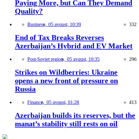
Paying More, but Can They Demand
Quality?
Business,
05 avqust, 10:39
332
End of Tax Breaks Reverses
Azerbaijan’s Hybrid and EV Market
Post-Soviet region,
05 avqust, 10:35
296
Strikes on Wildberries: Ukraine
opens a new front of pressure on
Russia
Finance,
05 avqust, 01:28
413
Azerbaijan builds its reserves, but the
manat’s stability still rests on oil