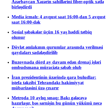
Azərbaycan Xəzərin sahillərini fiber-optik xətlə
birləşdirdi
Media icmalı: 4 avqust saat 16:00-dan 5 avqust
saat 16:00-dək
Sosial şəbəkələr üçün 16 yaş həddi tətbiq
olunur
Dövlət əmlakının qurumlar arasında verilməsi
qaydaları sadələşdirilib
Buzovnada dörd ay davam edən drenaj işləri
ombudsmana müraciətə səbəb olub
İran prezidentinin üzərində qara buludlar:
istefa təkzibi Tehrandakı hakimiyyət
mübarizəsini üzə çıxarır
Metroda 10 aylıq sınaq: Bakı gələcəyə
hazırlaşır, bəs sərnişin bu günün yükünü necə