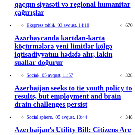
qaçqın siyasəti və regional humanitar
çağırışlar
Ekspress təhlil,
03 avqust, 14:18
670
Azərbaycanda kartdan-karta
köçürmələrə yeni limitlər kölgə
iqtisadiyyatını hədəfə alır, lakin
suallar doğurur
Social,
05 avqust, 11:57
328
Azerbaijan seeks to tie youth policy to
results, but employment and brain
drain challenges persist
Social sphere,
05 avqust, 10:44
348
Azerbaijan’s Utility Bill: Citizens Are