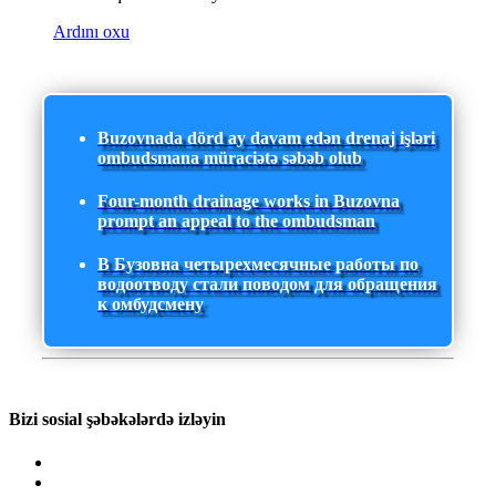
Ardını oxu
Buzovnada dörd ay davam edən drenaj işləri
ombudsmana müraciətə səbəb olub
Four-month drainage works in Buzovna
prompt an appeal to the ombudsman
В Бузовна четырехмесячные работы по
водоотводу стали поводом для обращения
к омбудсмену
Bizi sosial şəbəkələrdə izləyin