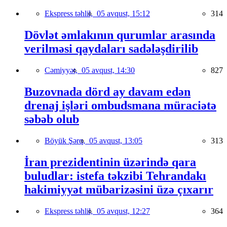
Ekspress təhlil,
05 avqust, 15:12
314
Dövlət əmlakının qurumlar arasında
verilməsi qaydaları sadələşdirilib
Cəmiyyət,
05 avqust, 14:30
827
Buzovnada dörd ay davam edən
drenaj işləri ombudsmana müraciətə
səbəb olub
Böyük Şərq,
05 avqust, 13:05
313
İran prezidentinin üzərində qara
buludlar: istefa təkzibi Tehrandakı
hakimiyyət mübarizəsini üzə çıxarır
Ekspress təhlil,
05 avqust, 12:27
364