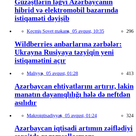
Güzəştlərin ləğvi Azərbaycanın
hibrid və elektromobil bazarında
istiqaməti dəyişib
Keçmiş Sovet məkanı,
05 avqust, 10:35
296
Wildberries anbarlarına zərbələr:
Ukrayna Rusiyaya təzyiqin yeni
istiqamətini açır
Maliyyə,
05 avqust, 01:28
413
Azərbaycan ehtiyatlarını artırır, lakin
manatın dayanıqlılığı hələ də neftdən
asılıdır
Makroiqtisadiyyat,
05 avqust, 01:24
324
Azərbaycan iqtisadi artımın zəiflədiyi