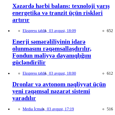
Xəzərdə hərbi balans: texnoloji yarış
energetika və tranzit üçün riskləri
artırır
Ekspress təhlil,
03 avqust, 18:09
652
Enerji səmərəliliyinin idarə
olunmasını rəqəmsallaşdırılır,
Fondun maliyyə dayanıqlığını
gücləndirilir
Ekspress təhlil,
03 avqust, 18:00
612
Dronlar və avtonom nəqliyyat üçün
yeni rəqəmsal nəzarət sistemi
yaradılır
Media İcmalı,
03 avqust, 17:19
516