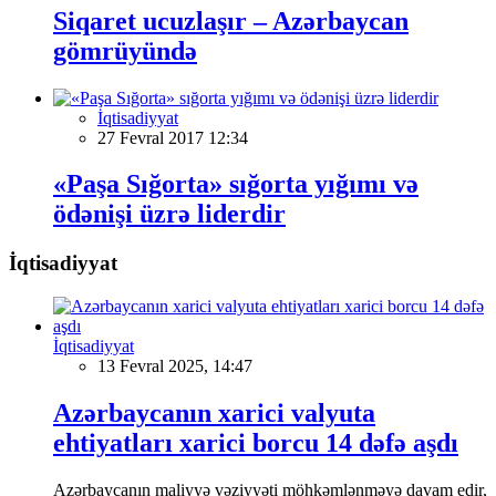
Siqaret ucuzlaşır – Azərbaycan
gömrüyündə
İqtisadiyyat
27 Fevral 2017 12:34
«Paşa Sığorta» sığorta yığımı və
ödənişi üzrə liderdir
İqtisadiyyat
İqtisadiyyat
13 Fevral 2025, 14:47
Azərbaycanın xarici valyuta
ehtiyatları xarici borcu 14 dəfə aşdı
Azərbaycanın maliyyə vəziyyəti möhkəmlənməyə davam edir,