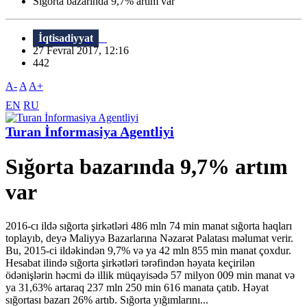
Sığorta bazarında 9,7% artım var
İqtisadiyyat
27 Fevral 2017, 12:16
442
A-
A
A+
EN
RU
Turan İnformasiya Agentliyi
Sığorta bazarında 9,7% artım
var
2016-cı ildə sığorta şirkətləri 486 mln 74 min manat sığorta haqları
toplayıb, deyə Maliyyə Bazarlarına Nəzarət Palatası məlumat verir.
Bu, 2015-ci ildəkindən 9,7% və ya 42 mln 855 min manat çoxdur.
Hesabat ilində sığorta şirkətləri tərəfindən həyata keçirilən
ödənişlərin həcmi də illik müqayisədə 57 milyon 009 min manat və
ya 31,63% artaraq 237 mln 250 min 616 manata çatıb. Həyat
sığortası bazarı 26% artıb. Sığorta yığımlarını...