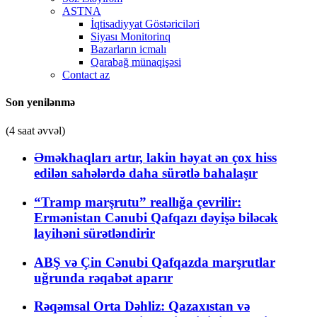
ASTNA
İqtisadiyyat Göstəriciləri
Siyası Monitorinq
Bazarların icmalı
Qarabağ münaqişəsi
Contact az
Son yenilənmə
(4 saat əvvəl)
Əməkhaqları artır, lakin həyat ən çox hiss
edilən sahələrdə daha sürətlə bahalaşır
“Tramp marşrutu” reallığa çevrilir:
Ermənistan Cənubi Qafqazı dəyişə biləcək
layihəni sürətləndirir
ABŞ və Çin Cənubi Qafqazda marşrutlar
uğrunda rəqabət aparır
Rəqəmsal Orta Dəhliz: Qazaxıstan və