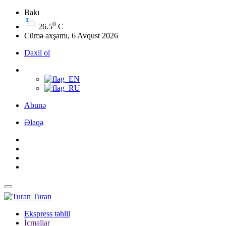
Bakı
0
26.5
C
Cümə axşamı, 6 Avqust 2026
Daxil ol
Abunə
Əlaqə
Turan
Ekspress təhlil
İcmallar