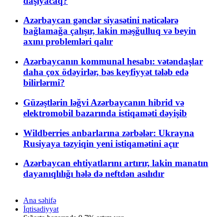
daşıyacaq?
Azərbaycan gənclər siyasətini nəticələrə
bağlamağa çalışır, lakin məşğulluq və beyin
axını problemləri qalır
Azərbaycanın kommunal hesabı: vətəndaşlar
daha çox ödəyirlər, bəs keyfiyyət tələb edə
bilirlərmi?
Güzəştlərin ləğvi Azərbaycanın hibrid və
elektromobil bazarında istiqaməti dəyişib
Wildberries anbarlarına zərbələr: Ukrayna
Rusiyaya təzyiqin yeni istiqamətini açır
Azərbaycan ehtiyatlarını artırır, lakin manatın
dayanıqlılığı hələ də neftdən asılıdır
Ana səhifə
İqtisadiyyat