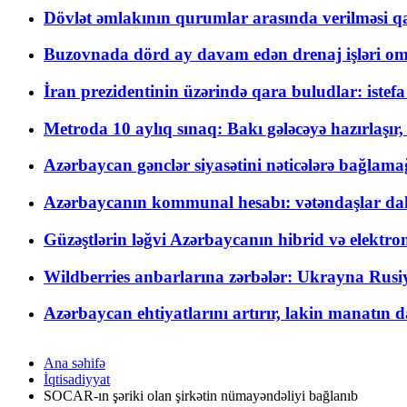
Dövlət əmlakının qurumlar arasında verilməsi qay
Buzovnada dörd ay davam edən drenaj işləri o
İran prezidentinin üzərində qara buludlar: istef
Metroda 10 aylıq sınaq: Bakı gələcəyə hazırlaşı
Azərbaycan gənclər siyasətini nəticələrə bağlamağ
Azərbaycanın kommunal hesabı: vətəndaşlar daha ç
Güzəştlərin ləğvi Azərbaycanın hibrid və elektro
Wildberries anbarlarına zərbələr: Ukrayna Rusiya
Azərbaycan ehtiyatlarını artırır, lakin manatın da
Ana səhifə
İqtisadiyyat
SOCAR-ın şəriki olan şirkətin nümayəndəliyi bağlanıb