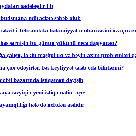
daları sadələşdirilib
mbudsmana müraciətə səbəb olub
a təkzibi Tehrandakı hakimiyyət mübarizəsini üzə çıxarı
r, bəs sərnişin bu günün yükünü necə daşıyacaq?
a çalışır, lakin məşğulluq və beyin axını problemləri qa
ox ödəyirlər, bəs keyfiyyət tələb edə bilirlərmi?
mobil bazarında istiqaməti dəyişib
ya təzyiqin yeni istiqamətini açır
yanıqlılığı hələ də neftdən asılıdır