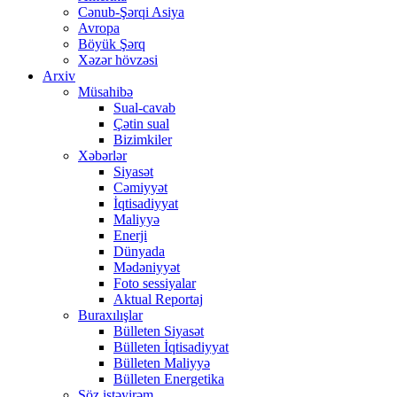
Cənub-Şərqi Asiya
Avropa
Böyük Şərq
Xəzər hövzəsi
Arxiv
Müsahibə
Sual-cavab
Çətin sual
Bizimkiler
Xəbərlər
Siyasət
Cəmiyyət
İqtisadiyyat
Maliyyə
Enerji
Dünyada
Mədəniyyət
Foto sessiyalar
Aktual Reportaj
Buraxılışlar
Bülleten Siyasət
Bülleten İqtisadiyyat
Bülleten Maliyyə
Bülleten Energetika
Söz istəyirəm