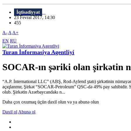
İqtisadiyyat
23 Fevral 2017, 14:30
455
A-
A
A+
EN
RU
Turan İnformasiya Agentliyi
SOCAR-ın şəriki olan şirkətin 
“A.P. İnternational LLC” (ABŞ, Rod-Aylend ştatı) şirkətinin nümayənd
açıqlanmır, Şirkət “SOCAR-Petroleum” QSC-də 49% pay sahibidir. Səhmd
olub. Şirkətin Azərbaycandakı n...
Daha çox oxumaq üçün daxil olun və ya abunə olun
Daxil ol
Abunə ol