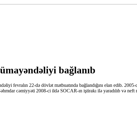
nümayəndəliyi bağlanıb
əliyi fevralın 22-də dövlət mətbuatında bağlandığını elan edib. 2005-
ar cəmiyyəti 2008-ci ildə SOCAR-ın iştirakı ilə yaradılıb və neft məhsu