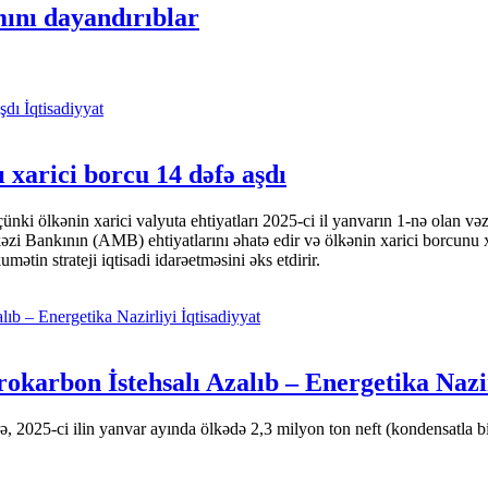
ını dayandırıblar
İqtisadiyyat
 xarici borcu 14 dəfə aşdı
i ölkənin xarici valyuta ehtiyatları 2025-ci il yanvarın 1-nə olan və
nkının (AMB) ehtiyatlarını əhatə edir və ölkənin xarici borcunu xeyli
tin strateji iqtisadi idarəetməsini əks etdirir.
İqtisadiyyat
okarbon İstehsalı Azalıb – Energetika Nazi
 2025-ci ilin yanvar ayında ölkədə 2,3 milyon ton neft (kondensatla bir