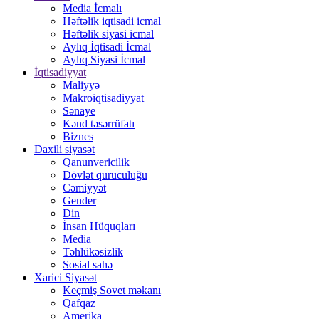
Media İcmalı
Həftəlik iqtisadi icmal
Həftəlik siyasi icmal
Aylıq İqtisadi İcmal
Aylıq Siyasi İcmal
İqtisadiyyat
Maliyyə
Makroiqtisadiyyat
Sənaye
Kənd təsərrüfatı
Biznes
Daxili siyasət
Qanunvericilik
Dövlət quruculuğu
Cəmiyyət
Gender
Din
İnsan Hüquqları
Media
Təhlükəsizlik
Sosial sahə
Xarici Siyasət
Keçmiş Sovet məkanı
Qafqaz
Amerika