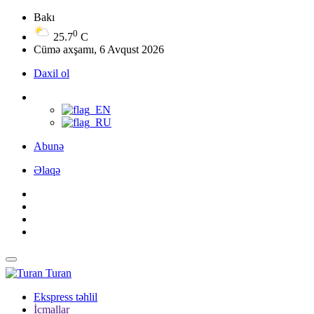
Bakı
0
25.7
C
Cümə axşamı, 6 Avqust 2026
Daxil ol
Abunə
Əlaqə
Turan
Ekspress təhlil
İcmallar