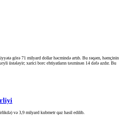
ziyyətə görə 71 milyard dollar həcmində artıb. Bu rəqəm, həmçinin
 üstələyir; xarici borc ehtiyatların təxminən 14 dəfə azdır. Bu
rliyi
likdə) və 3,9 milyard kubmetr qaz hasil edilib.