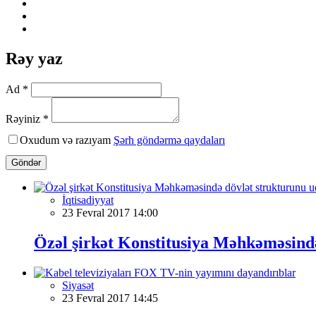
Rəy yaz
Ad *
Rəyiniz *
Oxudum və razıyam
Şərh göndərmə qaydaları
Göndər
İqtisadiyyat
23 Fevral 2017 14:00
Özəl şirkət Konstitusiya Məhkəməsind
Siyasət
23 Fevral 2017 14:45