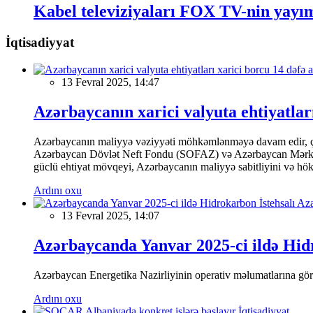
Kabel televiziyaları FOX TV-nin yayım
İqtisadiyyat
13 Fevral 2025, 14:47
Azərbaycanın xarici valyuta ehtiyatları
Azərbaycanın maliyyə vəziyyəti möhkəmlənməyə davam edir, çünk
Azərbaycan Dövlət Neft Fondu (SOFAZ) və Azərbaycan Mərkəzi Ba
güclü ehtiyat mövqeyi, Azərbaycanın maliyyə sabitliyini və hökumə
Ardını oxu
13 Fevral 2025, 14:07
Azərbaycanda Yanvar 2025-ci ildə Hidr
Azərbaycan Energetika Nazirliyinin operativ məlumatlarına görə,
Ardını oxu
İqtisadiyyat