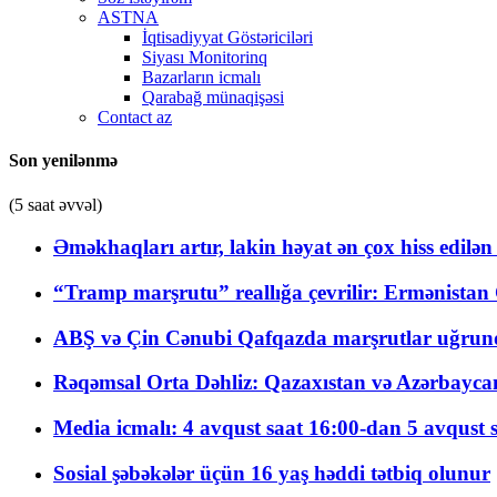
ASTNA
İqtisadiyyat Göstəriciləri
Siyası Monitorinq
Bazarların icmalı
Qarabağ münaqişəsi
Contact az
Son yenilənmə
(5 saat əvvəl)
Əməkhaqları artır, lakin həyat ən çox hiss edilən
“Tramp marşrutu” reallığa çevrilir: Ermənistan C
ABŞ və Çin Cənubi Qafqazda marşrutlar uğrund
Rəqəmsal Orta Dəhliz: Qazaxıstan və Azərbaycan Xə
Media icmalı: 4 avqust saat 16:00-dan 5 avqust 
Sosial şəbəkələr üçün 16 yaş həddi tətbiq olunur