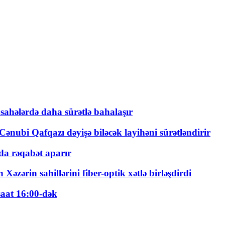
 sahələrdə daha sürətlə bahalaşır
ənubi Qafqazı dəyişə biləcək layihəni sürətləndirir
a rəqabət aparır
zərin sahillərini fiber-optik xətlə birləşdirdi
saat 16:00-dək