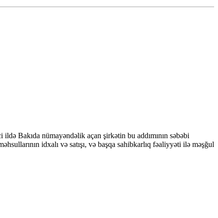
ci ildə Bakıda nümayəndəlik açan şirkətin bu addımının səbəbi
llarının idxalı və satışı, və başqa sahibkarlıq fəaliyyəti ilə məşğul