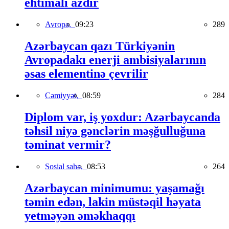
ehtimalı azdır
Avropa,
09:23
289
Azərbaycan qazı Türkiyənin
Avropadakı enerji ambisiyalarının
əsas elementinə çevrilir
Cəmiyyət,
08:59
284
Diplom var, iş yoxdur: Azərbaycanda
təhsil niyə gənclərin məşğulluğuna
təminat vermir?
Sosial sahə,
08:53
264
Azərbaycan minimumu: yaşamağı
təmin edən, lakin müstəqil həyata
yetməyən əməkhaqqı