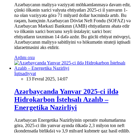
Azərbaycanın maliyyə vəziyyəti möhkəmlənməyə davam edir,
çünki ölkənin xarici valyuta ehtiyatları 2025-ci il yanvarın 1-
nə olan vəziyyətə görə 71 milyard dollar həcmində artıb. Bu
rəqəm, həmçinin Azərbaycan Dövlət Neft Fondu (SOFAZ) və
Azərbaycan Mərkəzi Bankının (AMB) ehtiyatlarını əhatə edir
və ölkənin xarici borcunu xeyli üstələyir; xarici borc
ehtiyatların təxminən 14 dəfə azdır. Bu güclü ehtiyat mövqeyi,
Azərbaycanın maliyyə sabitliyini və hökumətin strateji iqtisadi
idarəetməsini əks etdirir.
Ardını oxu
İqtisadiyyat
13 Fevral 2025, 14:07
Azərbaycanda Yanvar 2025-ci ildə
Hidrokarbon İstehsalı Azalıb –
Energetika Nazirliyi
Azərbaycan Energetika Nazirliyinin operativ məlumatlarına
görə, 2025-ci ilin yanvar ayında ölkədə 2,3 milyon ton neft
(kondensatla birlikdə) və 3,9 milyard kubmetr qaz hasil edilib.