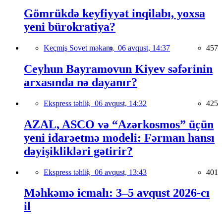
Gömrükdə keyfiyyət inqilabı, yoxsa
yeni bürokratiya?
Keçmiş Sovet məkanı,
06 avqust, 14:37
457
Ceyhun Bayramovun Kiyev səfərinin
arxasında nə dayanır?
Ekspress təhlil,
06 avqust, 14:32
425
AZAL, ASCO və “Azərkosmos” üçün
yeni idarəetmə modeli: Fərman hansı
dəyişiklikləri gətirir?
Ekspress təhlil,
06 avqust, 13:43
401
Məhkəmə icmalı: 3–5 avqust 2026-cı
il