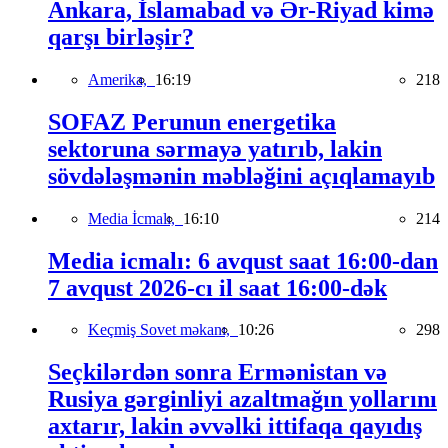
Ankara, İslamabad və Ər-Riyad kimə
qarşı birləşir?
Amerika,
16:19
218
SOFAZ Perunun energetika
sektoruna sərmayə yatırıb, lakin
sövdələşmənin məbləğini açıqlamayıb
Media İcmalı,
16:10
214
Media icmalı: 6 avqust saat 16:00-dan
7 avqust 2026-cı il saat 16:00-dək
Keçmiş Sovet məkanı,
10:26
298
Seçkilərdən sonra Ermənistan və
Rusiya gərginliyi azaltmağın yollarını
axtarır, lakin əvvəlki ittifaqa qayıdış