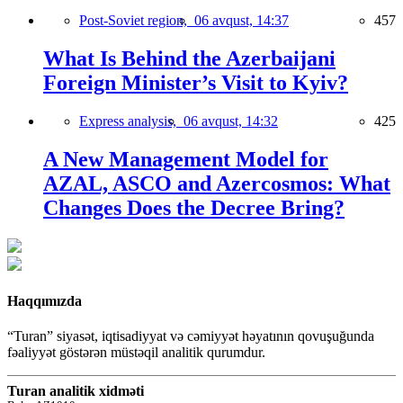
Post-Soviet region,
06 avqust, 14:37
457
What Is Behind the Azerbaijani
Foreign Minister’s Visit to Kyiv?
Express analysis,
06 avqust, 14:32
425
A New Management Model for
AZAL, ASCO and Azercosmos: What
Changes Does the Decree Bring?
Haqqımızda
“Turan” siyasət, iqtisadiyyat və cəmiyyət həyatının qovuşuğunda
fəaliyyət göstərən müstəqil analitik qurumdur.
Turan analitik xidməti