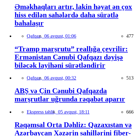
Əməkhaqları artır, lakin həyat ən çox
hiss edilən sahələrdə daha sürətlə
bahalaşır
Qafqaz,
06 avqust, 01:06
477
“Tramp marşrutu” reallığa çevrilir:
Ermənistan Cənubi Qafqazı dəyişə
biləcək layihəni sürətləndirir
Qafqaz,
06 avqust, 00:32
513
ABŞ və Çin Cənubi Qafqazda
marşrutlar uğrunda rəqabət aparır
Ekspress təhlil,
05 avqust, 18:11
666
Rəqəmsal Orta Dəhliz: Qazaxıstan və
Azərbaycan Xəzərin sahillərini fiber-