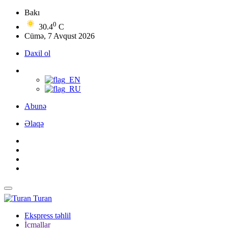
Bakı
0
30.4
C
Cümə, 7 Avqust 2026
Daxil ol
Abunə
Əlaqə
Turan
Ekspress təhlil
İcmallar