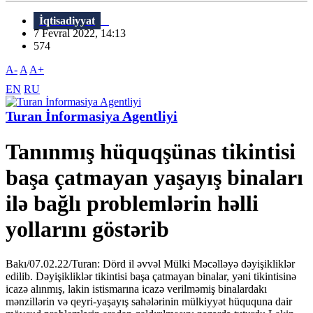
İqtisadiyyat
7 Fevral 2022, 14:13
574
A-
A
A+
EN
RU
Turan İnformasiya Agentliyi
Tanınmış hüquqşünas tikintisi
başa çatmayan yaşayış binaları
ilə bağlı problemlərin həlli
yollarını göstərib
Bakı/07.02.22/Turan: Dörd il əvvəl Mülki Məcəlləyə dəyişikliklər
edilib. Dəyişikliklər tikintisi başa çatmayan binalar, yəni tikintisinə
icazə alınmış, lakin istismarına icazə verilməmiş binalardakı
mənzillərin və qeyri-yaşayış sahələrinin mülkiyyət hüququna dair