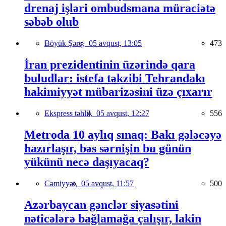
drenaj işləri ombudsmana müraciətə
səbəb olub
Böyük Şərq,
05 avqust, 13:05
473
İran prezidentinin üzərində qara
buludlar: istefa təkzibi Tehrandakı
hakimiyyət mübarizəsini üzə çıxarır
Ekspress təhlil,
05 avqust, 12:27
556
Metroda 10 aylıq sınaq: Bakı gələcəyə
hazırlaşır, bəs sərnişin bu günün
yükünü necə daşıyacaq?
Cəmiyyət,
05 avqust, 11:57
500
Azərbaycan gənclər siyasətini
nəticələrə bağlamağa çalışır, lakin