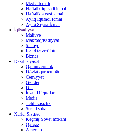
Media İcmalı
Həftəlik iqtisadi icmal
Həftəlik siyasi icmal
Aylıq İqtisadi İcmal
Aylıq Siyasi İcmal
İqtisadiyyat
Maliyyə
Makroiqtisadiyyat
Sənaye
Kənd təsərrüfatı
Biznes
Daxili siyasət
Qanunvericilik
Dövlət quruculuğu
Cəmiyyət
Gender
Din
İnsan Hüquqları
Media
Təhlükəsizlik
Sosial sahə
Xarici Siyasət
Keçmiş Sovet məkanı
Qafqaz
Amerika