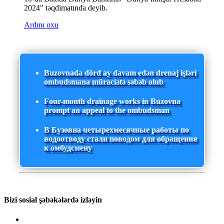
2024" təqdimatında deyib.
Ardını oxu
Buzovnada dörd ay davam edən drenaj işləri
ombudsmana müraciətə səbəb olub
Four-month drainage works in Buzovna
prompt an appeal to the ombudsman
В Бузовна четырехмесячные работы по
водоотводу стали поводом для обращения
к омбудсмену
Bizi sosial şəbəkələrdə izləyin