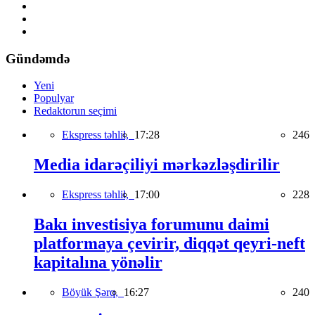
Gündəmdə
Yeni
Populyar
Redaktorun seçimi
Ekspress təhlil,
17:28
246
Media idarəçiliyi mərkəzləşdirilir
Ekspress təhlil,
17:00
228
Bakı investisiya forumunu daimi
platformaya çevirir, diqqət qeyri-neft
kapitalına yönəlir
Böyük Şərq,
16:27
240