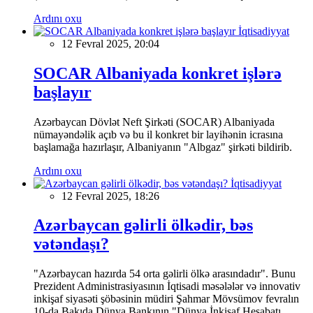
Ardını oxu
İqtisadiyyat
12 Fevral 2025, 20:04
SOCAR Albaniyada konkret işlərə
başlayır
Azərbaycan Dövlət Neft Şirkəti (SOCAR) Albaniyada
nümayəndəlik açıb və bu il konkret bir layihənin icrasına
başlamağa hazırlaşır, Albaniyanın "Albgaz" şirkəti bildirib.
Ardını oxu
İqtisadiyyat
12 Fevral 2025, 18:26
Azərbaycan gəlirli ölkədir, bəs
vətəndaşı?
"Azərbaycan hazırda 54 orta gəlirli ölkə arasındadır". Bunu
Prezident Administrasiyasının İqtisadi məsələlər və innovativ
inkişaf siyasəti şöbəsinin müdiri Şahmar Mövsümov fevralın
10-da Bakıda Dünya Bankının "Dünya İnkişaf Hesabatı