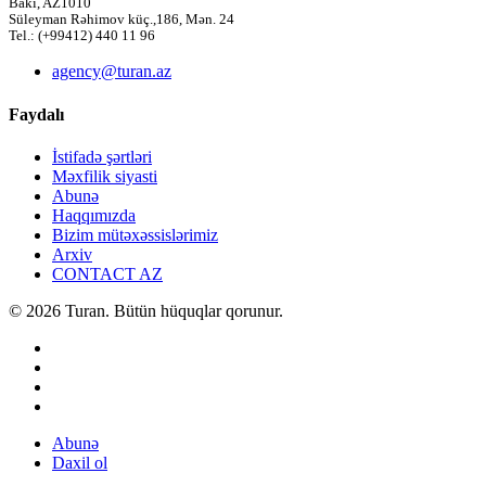
Bakı, AZ1010
Süleyman Rəhimov küç.,186, Mən. 24
Tel.: (+99412) 440 11 96
agency@turan.az
Faydalı
İstifadə şərtləri
Məxfilik siyasti
Abunə
Haqqımızda
Bizim mütəxəssislərimiz
Arxiv
CONTACT AZ
© 2026 Turan. Bütün hüquqlar qorunur.
Abunə
Daxil ol