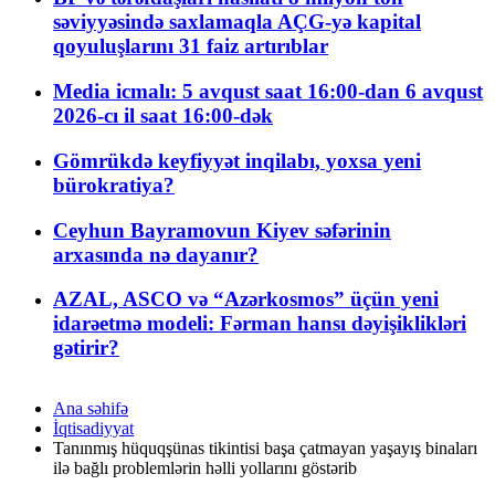
səviyyəsində saxlamaqla AÇG-yə kapital
qoyuluşlarını 31 faiz artırıblar
Media icmalı: 5 avqust saat 16:00-dan 6 avqust
2026-cı il saat 16:00-dək
Gömrükdə keyfiyyət inqilabı, yoxsa yeni
bürokratiya?
Ceyhun Bayramovun Kiyev səfərinin
arxasında nə dayanır?
AZAL, ASCO və “Azərkosmos” üçün yeni
idarəetmə modeli: Fərman hansı dəyişiklikləri
gətirir?
Ana səhifə
İqtisadiyyat
Tanınmış hüquqşünas tikintisi başa çatmayan yaşayış binaları
ilə bağlı problemlərin həlli yollarını göstərib