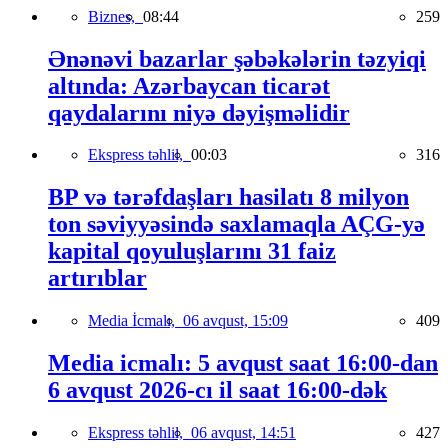
Biznes,
08:44
259
Ənənəvi bazarlar şəbəkələrin təzyiqi
altında: Azərbaycan ticarət
qaydalarını niyə dəyişməlidir
Ekspress təhlil,
00:03
316
BP və tərəfdaşları hasilatı 8 milyon
ton səviyyəsində saxlamaqla AÇG-yə
kapital qoyuluşlarını 31 faiz
artırıblar
Media İcmalı,
06 avqust, 15:09
409
Media icmalı: 5 avqust saat 16:00-dan
6 avqust 2026-cı il saat 16:00-dək
Ekspress təhlil,
06 avqust, 14:51
427