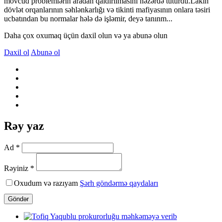
mövcud problemlərin aradan qaldırılmasını nəzərdə tuturdu.Lakin
dövlət orqanlarının səhlənkarlığı və tikinti mafiyasının onlara təsiri
ucbatından bu normalar hələ də işləmir, deyə tanınm...
Daha çox oxumaq üçün daxil olun və ya abunə olun
Daxil ol
Abunə ol
Rəy yaz
Ad *
Rəyiniz *
Oxudum və razıyam
Şərh göndərmə qaydaları
Göndər