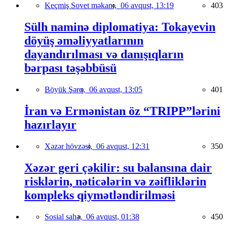
Keçmiş Sovet məkanı,
06 avqust, 13:19
403
Sülh naminə diplomatiya: Tokayevin
döyüş əməliyyatlarının
dayandırılması və danışıqların
bərpası təşəbbüsü
Böyük Şərq,
06 avqust, 13:05
401
İran və Ermənistan öz “TRIPP”lərini
hazırlayır
Xəzər hövzəsi,
06 avqust, 12:31
350
Xəzər geri çəkilir: su balansına dair
risklərin, nəticələrin və zəifliklərin
kompleks qiymətləndirilməsi
Sosial sahə,
06 avqust, 01:38
450