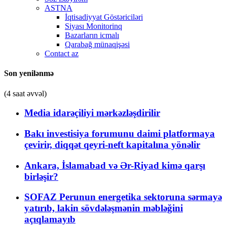
ASTNA
İqtisadiyyat Göstəriciləri
Siyası Monitorinq
Bazarların icmalı
Qarabağ münaqişəsi
Contact az
Son yenilənmə
(4 saat əvvəl)
Media idarəçiliyi mərkəzləşdirilir
Bakı investisiya forumunu daimi platformaya
çevirir, diqqət qeyri-neft kapitalına yönəlir
Ankara, İslamabad və Ər-Riyad kimə qarşı
birləşir?
SOFAZ Perunun energetika sektoruna sərmayə
yatırıb, lakin sövdələşmənin məbləğini
açıqlamayıb