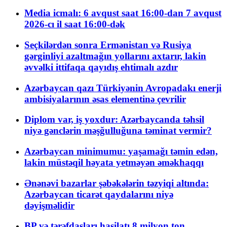
Media icmalı: 6 avqust saat 16:00-dan 7 avqust
2026-cı il saat 16:00-dək
Seçkilərdən sonra Ermənistan və Rusiya
gərginliyi azaltmağın yollarını axtarır, lakin
əvvəlki ittifaqa qayıdış ehtimalı azdır
Azərbaycan qazı Türkiyənin Avropadakı enerji
ambisiyalarının əsas elementinə çevrilir
Diplom var, iş yoxdur: Azərbaycanda təhsil
niyə gənclərin məşğulluğuna təminat vermir?
Azərbaycan minimumu: yaşamağı təmin edən,
lakin müstəqil həyata yetməyən əməkhaqqı
Ənənəvi bazarlar şəbəkələrin təzyiqi altında:
Azərbaycan ticarət qaydalarını niyə
dəyişməlidir
BP və tərəfdaşları hasilatı 8 milyon ton