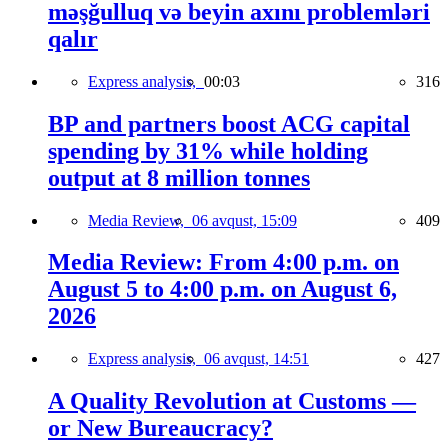
məşğulluq və beyin axını problemləri
qalır
Express analysis,
00:03
316
BP and partners boost ACG capital
spending by 31% while holding
output at 8 million tonnes
Media Review,
06 avqust, 15:09
409
Media Review: From 4:00 p.m. on
August 5 to 4:00 p.m. on August 6,
2026
Express analysis,
06 avqust, 14:51
427
A Quality Revolution at Customs —
or New Bureaucracy?