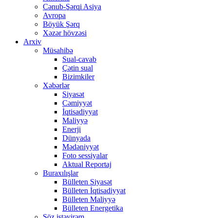
Cənub-Şərqi Asiya
Avropa
Böyük Şərq
Xəzər hövzəsi
Arxiv
Müsahibə
Sual-cavab
Çətin sual
Bizimkiler
Xəbərlər
Siyasət
Cəmiyyət
İqtisadiyyat
Maliyyə
Enerji
Dünyada
Mədəniyyət
Foto sessiyalar
Aktual Reportaj
Buraxılışlar
Bülleten Siyasət
Bülleten İqtisadiyyat
Bülleten Maliyyə
Bülleten Energetika
Söz istəyirəm