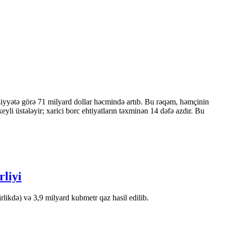
ziyyətə görə 71 milyard dollar həcmində artıb. Bu rəqəm, həmçinin
 üstələyir; xarici borc ehtiyatların təxminən 14 dəfə azdır. Bu
rliyi
likdə) və 3,9 milyard kubmetr qaz hasil edilib.