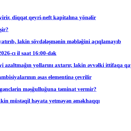
rir, diqqət qeyri-neft kapitalına yönəlir
şir?
tırıb, lakin sövdələşmənin məbləğini açıqlamayıb
026-cı il saat 16:00-dək
 azaltmağın yollarını axtarır, lakin əvvəlki ittifaqa qa
bisiyalarının əsas elementinə çevrilir
 gənclərin məşğulluğuna təminat vermir?
kin müstəqil həyata yetməyən əməkhaqqı