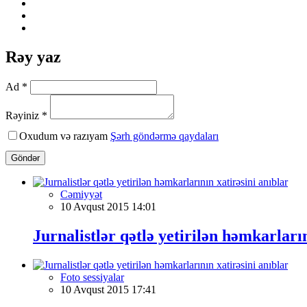
Rəy yaz
Ad *
Rəyiniz *
Oxudum və razıyam
Şərh göndərmə qaydaları
Göndər
Cəmiyyət
10 Avqust 2015 14:01
Jurnalistlər qətlə yetirilən həmkarların
Foto sessiyalar
10 Avqust 2015 17:41