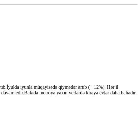
tıb.İyulda iyunla müqayisədə qiymətlər artıb (+ 12%). Hər il
 davam edir.Bakıda metroya yaxın yerlərdə kirayə evlər daha bahadır.