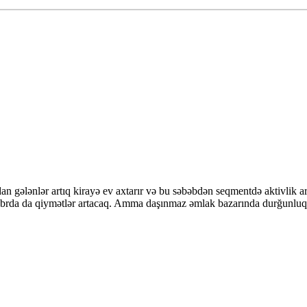
 gələnlər artıq kirayə ev axtarır və bu səbəbdən seqmentdə aktivlik ar
tyabrda da qiymətlər artacaq. Amma daşınmaz əmlak bazarında durğunluq