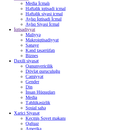
Media İcmalı
Həftəlik iqtisadi icmal
Həftəlik siyasi icmal
Aylıq İqtisadi İcmal
Aylıq Siyasi İcmal
İqtisadiyyat
Maliyyə
Makroiqtisadiyyat
Sənaye
Kənd təsərrüfatı
Biznes
Daxili siyasət
Qanunvericilik
Dövlət quruculuğu
Cəmiyyət
Gender
Din
İnsan Hüquqları
Media
Təhlükəsizlik
Sosial sahə
Xarici Siyasət
Keçmiş Sovet məkanı
Qafqaz
Amerika