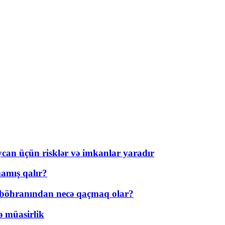
ycan üçün risklər və imkanlar yaradır
amış qalır?
t böhranından necə qaçmaq olar?
ə müasirlik