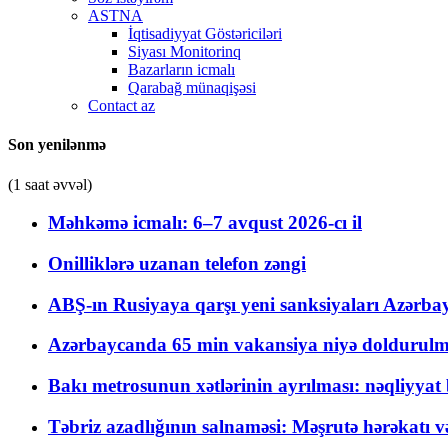
ASTNA
İqtisadiyyat Göstəriciləri
Siyası Monitorinq
Bazarların icmalı
Qarabağ münaqişəsi
Contact az
Son yenilənmə
(1 saat əvvəl)
Məhkəmə icmalı: 6–7 avqust 2026-cı il
Onilliklərə uzanan telefon zəngi
ABŞ-ın Rusiyaya qarşı yeni sanksiyaları Azərba
Azərbaycanda 65 min vakansiya niyə doldurulm
Bakı metrosunun xətlərinin ayrılması: nəqliyya
Təbriz azadlığının salnaməsi: Məşrutə hərəkatı v