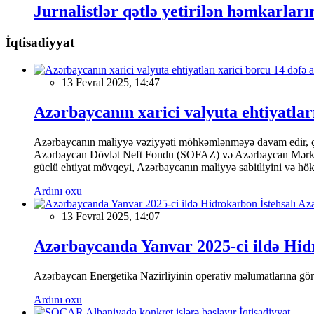
Jurnalistlər qətlə yetirilən həmkarların
İqtisadiyyat
13 Fevral 2025, 14:47
Azərbaycanın xarici valyuta ehtiyatları
Azərbaycanın maliyyə vəziyyəti möhkəmlənməyə davam edir, çünk
Azərbaycan Dövlət Neft Fondu (SOFAZ) və Azərbaycan Mərkəzi Ba
güclü ehtiyat mövqeyi, Azərbaycanın maliyyə sabitliyini və hökumə
Ardını oxu
13 Fevral 2025, 14:07
Azərbaycanda Yanvar 2025-ci ildə Hidr
Azərbaycan Energetika Nazirliyinin operativ məlumatlarına görə,
Ardını oxu
İqtisadiyyat