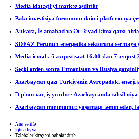
Media idarəçiliyi mərkəzləşdirilir
Bakı investisiya forumunu daimi platformaya çevi
Ankara, İslamabad və Ər-Riyad kimə qarşı birlə
SOFAZ Perunun energetika sektoruna sərmayə ya
Media icmalı: 6 avqust saat 16:00-dan 7 avqust 2
Seçkilərdən sonra Ermənistan və Rusiya gərginliyi
Azərbaycan qazı Türkiyənin Avropadakı enerji am
Diplom var, iş yoxdur: Azərbaycanda təhsil niyə
Azərbaycan minimumu: yaşamağı təmin edən, la
Ana səhifə
İqtisadiyyat
Tələbələr kirayəni bahalandırıb