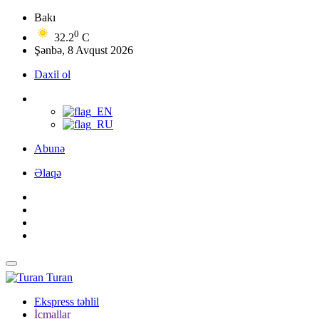
Bakı
0
32.2
C
Şənbə, 8 Avqust 2026
Daxil ol
Abunə
Əlaqə
Turan
Ekspress təhlil
İcmallar