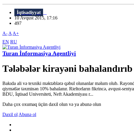
İqtisadiyyat
10 Avqust 2015, 17:16
497
A-
A
A+
EN
RU
Turan İnformasiya Agentliyi
Tələbələr kirayəni bahalandırıb
Bakıda ali və texniki məktəblərə qəbul olunanlar məlum olub. Rayondan
qiymətlər təxminən 10% bahalanır. Rieltorların fikrincə, avqust-sen
BDU, İqtisad Universiteti, Neft Akademiyası r...
Daha çox oxumaq üçün daxil olun və ya abunə olun
Daxil ol
Abunə ol