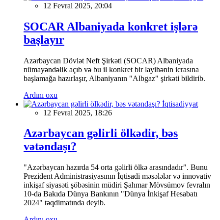
12 Fevral 2025, 20:04
SOCAR Albaniyada konkret işlərə
başlayır
Azərbaycan Dövlət Neft Şirkəti (SOCAR) Albaniyada
nümayəndəlik açıb və bu il konkret bir layihənin icrasına
başlamağa hazırlaşır, Albaniyanın "Albgaz" şirkəti bildirib.
Ardını oxu
İqtisadiyyat
12 Fevral 2025, 18:26
Azərbaycan gəlirli ölkədir, bəs
vətəndaşı?
"Azərbaycan hazırda 54 orta gəlirli ölkə arasındadır". Bunu
Prezident Administrasiyasının İqtisadi məsələlər və innovativ
inkişaf siyasəti şöbəsinin müdiri Şahmar Mövsümov fevralın
10-da Bakıda Dünya Bankının "Dünya İnkişaf Hesabatı
2024" təqdimatında deyib.
Ardını oxu