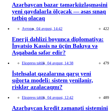
Azərbaycan bazar təmərküzləşməsini
yeni qaydalarla ölçəcək — əsas sınaq
tətbiq olacaq
Avropa,
04 avqust, 14:42
422
Enerji dəhlizi boyunca diplomatiya:
İnyatsio Kassis nə üçün Bakıya və
Aşqabada səfər edir?
Ekspress təhlil,
04 avqust, 14:38
479
İstehsalat qəzalarına qarşı yeni
sığorta modeli: sistem yenilənir,
risklər azalacaqmı?
Ekspress təhlil,
04 avqust, 12:42
489
Azərbaycan kredit zəmanəti sistemini