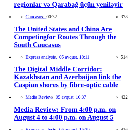
regionlar və Qarabağ üçün yeniləyir
Caucasus,
00:32
378
The United States and China Are
Competingfor Routes Through the
South Caucasus
Express analysis,
05 avqust, 18:11
514
The Digital Middle Corridor:
Kazakhstan and Azerbaijan link the
Caspian shores by fibre-optic cable
Media Review,
05 avqust, 16:37
432
Media Review: From 4:00 p.m. on
August 4 to 4:00 p.m. on August 5
Express analysis,
05 avqust, 15:29
416