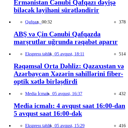
Ermənistan Cənubi Qafqazı dəyişə
biləcək layihəni sürətləndirir
Qafqaz,
00:32
378
ABŞ və Çin Cənubi Qafqazda
marşrutlar uğrunda rəqabət aparır
Ekspress təhlil,
05 avqust, 18:11
514
Rəqəmsal Orta Dəhliz: Qazaxıstan və
Azərbaycan Xəzərin sahillərini fiber-
optik xətlə birləşdirdi
Media İcmalı,
05 avqust, 16:37
432
Media icmalı: 4 avqust saat 16:00-dan
5 avqust saat 16:00-dək
Ekspress təhlil,
05 avqust, 15:29
416