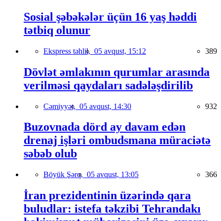
Sosial şəbəkələr üçün 16 yaş həddi
tətbiq olunur
Ekspress təhlil,
05 avqust, 15:12
389
Dövlət əmlakının qurumlar arasında
verilməsi qaydaları sadələşdirilib
Cəmiyyət,
05 avqust, 14:30
932
Buzovnada dörd ay davam edən
drenaj işləri ombudsmana müraciətə
səbəb olub
Böyük Şərq,
05 avqust, 13:05
366
İran prezidentinin üzərində qara
buludlar: istefa təkzibi Tehrandakı