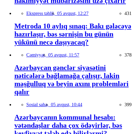
hakimiyyət mübarizəsini üzə çıxarır
Ekspress təhlil,
05 avqust, 12:27
431
Metroda 10 aylıq sınaq: Bakı gələcəyə
hazırlaşır, bəs sərnişin bu günün
yükünü necə daşıyacaq?
Cəmiyyət,
05 avqust, 11:57
378
Azərbaycan gənclər siyasətini
nəticələrə bağlamağa çalışır, lakin
məşğulluq və beyin axını problemləri
qalır
Sosial sahə,
05 avqust, 10:44
399
Azərbaycanın kommunal hesabı:
vətəndaşlar daha çox ödəyirlər, bəs
keyfiyyət tələb edə bilirlərmi?