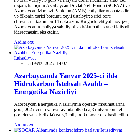
nə olan vəziyyətə görə 71 milyard dollar həcmində artıb. Bu
rəqəm, həmçinin Azərbaycan Dövlət Neft Fondu (SOFAZ) və
Azərbaycan Mərkəzi Bankının (AMB) ehtiyatlarını əhatə edir
və ölkənin xarici borcunu xeyli üstələyir; xarici borc
ehtiyatların təxminən 14 dəfə azdır. Bu güclü ehtiyat mövqeyi,
Azərbaycanın maliyyə sabitliyini və hökumətin strateji iqtisadi
idarəetməsini əks etdirir.
Ardını oxu
İqtisadiyyat
13 Fevral 2025, 14:07
Azərbaycanda Yanvar 2025-ci ildə
Hidrokarbon İstehsalı Azalıb –
Energetika Nazirliyi
Azərbaycan Energetika Nazirliyinin operativ məlumatlarına
görə, 2025-ci ilin yanvar ayında ölkədə 2,3 milyon ton neft
(kondensatla birlikdə) və 3,9 milyard kubmetr qaz hasil edilib.
Ardını oxu
İqtisadiyyat