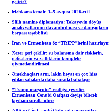
gətirir?
Məhkəmə icmalı: 3–5 avqust 2026-cı il
Sülh naminə diplomatiya: Tokayevin döyüş
əməliyyatlarının dayandırılması və danışıqların
bərpası təşəbbüsü
İran və Ermənistan öz “TRIPP”lərini hazırlayır
Xəzər geri çəkilir: su balansına dair risklərin,
nəticələrin və zəifliklərin kompleks
qiymətləndirilməsi
Əməkhaqları artır, lakin həyat ən çox hiss
edilən sahələrdə daha sürətlə bahalaşır
“Tramp marşrutu” reallığa çevrilir:
Ermənistan Cənubi Qafqazı dəyişə biləcək
layihəni sürətləndirir
ABŞ və Çin Cənubi Qafqazda marşrutlar