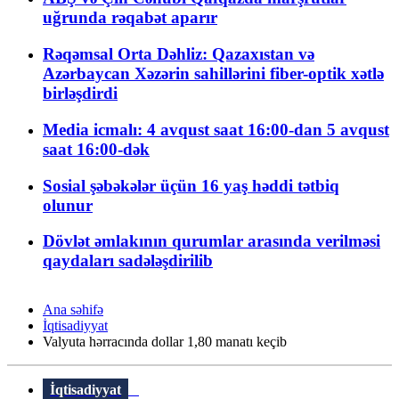
uğrunda rəqabət aparır
Rəqəmsal Orta Dəhliz: Qazaxıstan və
Azərbaycan Xəzərin sahillərini fiber-optik xətlə
birləşdirdi
Media icmalı: 4 avqust saat 16:00-dan 5 avqust
saat 16:00-dək
Sosial şəbəkələr üçün 16 yaş həddi tətbiq
olunur
Dövlət əmlakının qurumlar arasında verilməsi
qaydaları sadələşdirilib
Ana səhifə
İqtisadiyyat
Valyuta hərracında dollar 1,80 manatı keçib
İqtisadiyyat