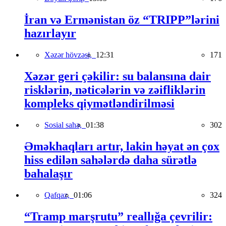
İran və Ermənistan öz “TRIPP”lərini
hazırlayır
Xəzər hövzəsi,
12:31
171
Xəzər geri çəkilir: su balansına dair
risklərin, nəticələrin və zəifliklərin
kompleks qiymətləndirilməsi
Sosial sahə,
01:38
302
Əməkhaqları artır, lakin həyat ən çox
hiss edilən sahələrdə daha sürətlə
bahalaşır
Qafqaz,
01:06
324
“Tramp marşrutu” reallığa çevrilir: