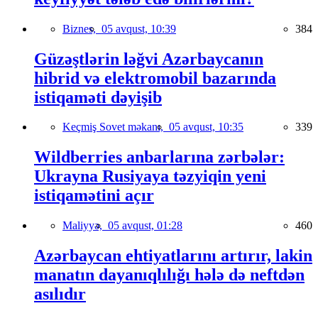
Biznes,
05 avqust, 10:39
384
Güzəştlərin ləğvi Azərbaycanın
hibrid və elektromobil bazarında
istiqaməti dəyişib
Keçmiş Sovet məkanı,
05 avqust, 10:35
339
Wildberries anbarlarına zərbələr:
Ukrayna Rusiyaya təzyiqin yeni
istiqamətini açır
Maliyyə,
05 avqust, 01:28
460
Azərbaycan ehtiyatlarını artırır, lakin
manatın dayanıqlılığı hələ də neftdən
asılıdır