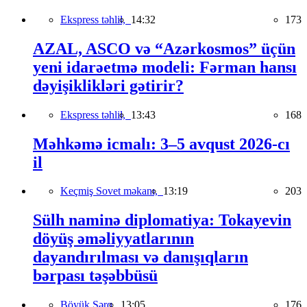
Ekspress təhlil,
14:32
173
AZAL, ASCO və “Azərkosmos” üçün
yeni idarəetmə modeli: Fərman hansı
dəyişiklikləri gətirir?
Ekspress təhlil,
13:43
168
Məhkəmə icmalı: 3–5 avqust 2026-cı
il
Keçmiş Sovet məkanı,
13:19
203
Sülh naminə diplomatiya: Tokayevin
döyüş əməliyyatlarının
dayandırılması və danışıqların
bərpası təşəbbüsü
Böyük Şərq,
13:05
176