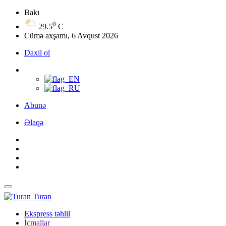
Bakı
0
29.5
C
Cümə axşamı, 6 Avqust 2026
Daxil ol
Abunə
Əlaqə
Turan
Ekspress təhlil
İcmallar