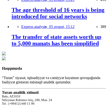
The age threshold of 16 years is being
introduced for social networks
Express analysis,
05 avqust, 15:12
389
The transfer of state assets worth up
to 5,000 manats has been simplified
Haqqımızda
“Turan” siyasət, iqtisadiyyat və cəmiyyət həyatının qovuşuğunda
fəaliyyət göstərən müstəqil analitik qurumdur.
Turan analitik xidməti
Bakı, AZ1010
Süleyman Rəhimov küç.,186, Mən. 24
Tel.: (+99412) 440 11 96