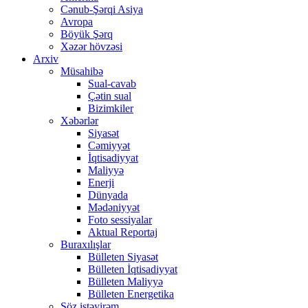
Cənub-Şərqi Asiya
Avropa
Böyük Şərq
Xəzər hövzəsi
Arxiv
Müsahibə
Sual-cavab
Çətin sual
Bizimkiler
Xəbərlər
Siyasət
Cəmiyyət
İqtisadiyyat
Maliyyə
Enerji
Dünyada
Mədəniyyət
Foto sessiyalar
Aktual Reportaj
Buraxılışlar
Bülleten Siyasət
Bülleten İqtisadiyyat
Bülleten Maliyyə
Bülleten Energetika
Söz istəyirəm