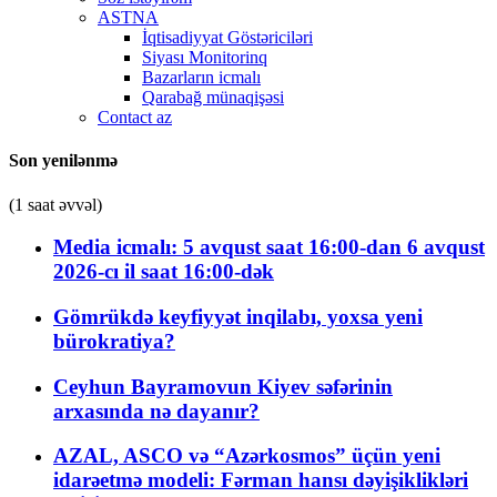
ASTNA
İqtisadiyyat Göstəriciləri
Siyası Monitorinq
Bazarların icmalı
Qarabağ münaqişəsi
Contact az
Son yenilənmə
(1 saat əvvəl)
Media icmalı: 5 avqust saat 16:00-dan 6 avqust
2026-cı il saat 16:00-dək
Gömrükdə keyfiyyət inqilabı, yoxsa yeni
bürokratiya?
Ceyhun Bayramovun Kiyev səfərinin
arxasında nə dayanır?
AZAL, ASCO və “Azərkosmos” üçün yeni
idarəetmə modeli: Fərman hansı dəyişiklikləri