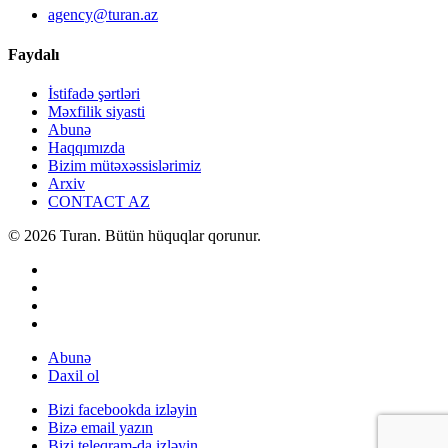
agency@turan.az
Faydalı
İstifadə şərtləri
Məxfilik siyasti
Abunə
Haqqımızda
Bizim mütəxəssislərimiz
Arxiv
CONTACT AZ
© 2026 Turan. Bütün hüquqlar qorunur.
Abunə
Daxil ol
Bizi facebookda izləyin
Bizə email yazın
Bizi teleqram-da izləyin