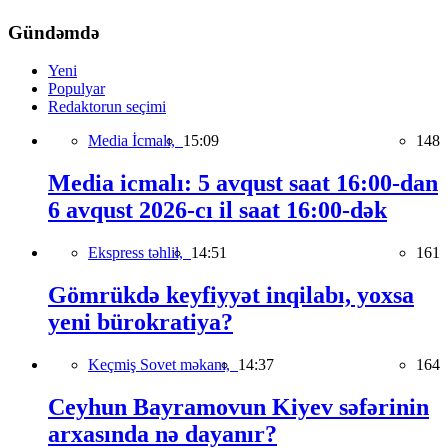
Gündəmdə
Yeni
Populyar
Redaktorun seçimi
Media İcmalı,
15:09
148
Media icmalı: 5 avqust saat 16:00-dan
6 avqust 2026-cı il saat 16:00-dək
Ekspress təhlil,
14:51
161
Gömrükdə keyfiyyət inqilabı, yoxsa
yeni bürokratiya?
Keçmiş Sovet məkanı,
14:37
164
Ceyhun Bayramovun Kiyev səfərinin
arxasında nə dayanır?