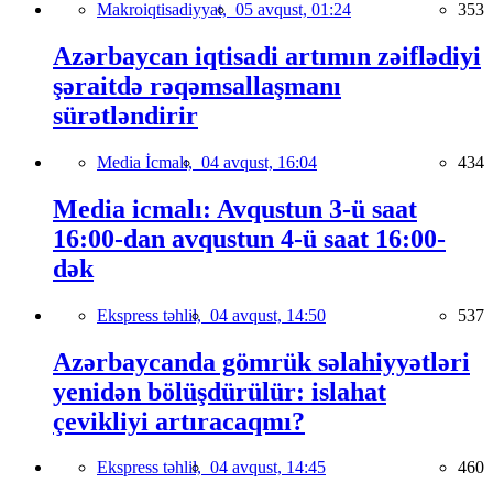
Makroiqtisadiyyat,
05 avqust, 01:24
353
Azərbaycan iqtisadi artımın zəiflədiyi
şəraitdə rəqəmsallaşmanı
sürətləndirir
Media İcmalı,
04 avqust, 16:04
434
Media icmalı: Avqustun 3-ü saat
16:00-dan avqustun 4-ü saat 16:00-
dək
Ekspress təhlil,
04 avqust, 14:50
537
Azərbaycanda gömrük səlahiyyətləri
yenidən bölüşdürülür: islahat
çevikliyi artıracaqmı?
Ekspress təhlil,
04 avqust, 14:45
460