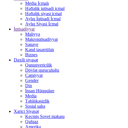
Media İcmalı
Həftəlik iqtisadi icmal
Həftəlik siyasi icmal
Aylıq İqtisadi İcmal
Aylıq Siyasi İcmal
İqtisadiyyat
Maliyyə
Makroiqtisadiyyat
Sənaye
Kənd təsərrüfatı
Biznes
Daxili siyasət
Qanunvericilik
Dövlət quruculuğu
Cəmiyyət
Gender
Din
İnsan Hüquqları
Media
Təhlükəsizlik
Sosial sahə
Xarici Siyasət
Keçmiş Sovet məkanı
Qafqaz
Amerika