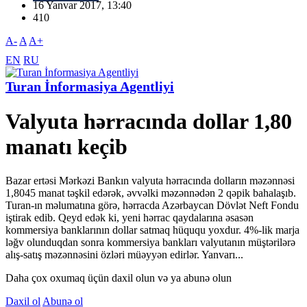
16 Yanvar 2017, 13:40
410
A-
A
A+
EN
RU
Turan İnformasiya Agentliyi
Valyuta hərracında dollar 1,80
manatı keçib
Bazar ertəsi Mərkəzi Bankın valyuta hərracında dolların məzənnəsi
1,8045 manat təşkil edərək, əvvəlki məzənnədən 2 qəpik bahalaşıb.
Turan-ın məlumatına görə, hərracda Azərbaycan Dövlət Neft Fondu
iştirak edib. Qeyd edək ki, yeni hərrac qaydalarına əsasən
kommersiya banklarının dollar satmaq hüququ yoxdur. 4%-lik marja
ləğv olunduqdan sonra kommersiya bankları valyutanın müştərilərə
alış-satış məzənnəsini özləri müəyyən edirlər. Yanvarı...
Daha çox oxumaq üçün daxil olun və ya abunə olun
Daxil ol
Abunə ol