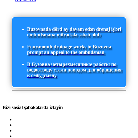
Buzovnada dörd ay davam edən drenaj işləri
ombudsmana müraciətə səbəb olub
Four-month drainage works in Buzovna
prompt an appeal to the ombudsman
В Бузовна четырехмесячные работы по
водоотводу стали поводом для обращения
к омбудсмену
Bizi sosial şəbəkələrdə izləyin