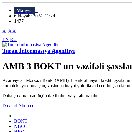
Maliyyə
6 Noyabr 2024, 11:24
1477
A-
A
A+
EN
RU
Turan İnformasiya Agentliyi
AMB 3 BOKT-un vəzifəli şəxslər
Azərbaycan Mərkəzi Bankı (AMB) 3 bank olmayan kredit təşkilatının (
kompleks yoxlama çərçivəsində cinayət yolu ilə əldə edilmiş əmlakın le
Daha çox oxumaq üçün daxil olun və ya abunə olun
Daxil ol
Abunə ol
BOKT
NBCO
НКО