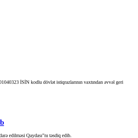
0323 İSİN kodlu dövlət istiqrazlarının vaxtından əvvəl geri
ib
arə edilməsi Qaydası”nı təsdiq edib.