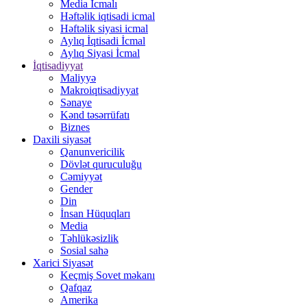
Media İcmalı
Həftəlik iqtisadi icmal
Həftəlik siyasi icmal
Aylıq İqtisadi İcmal
Aylıq Siyasi İcmal
İqtisadiyyat
Maliyyə
Makroiqtisadiyyat
Sənaye
Kənd təsərrüfatı
Biznes
Daxili siyasət
Qanunvericilik
Dövlət quruculuğu
Cəmiyyət
Gender
Din
İnsan Hüquqları
Media
Təhlükəsizlik
Sosial sahə
Xarici Siyasət
Keçmiş Sovet məkanı
Qafqaz
Amerika