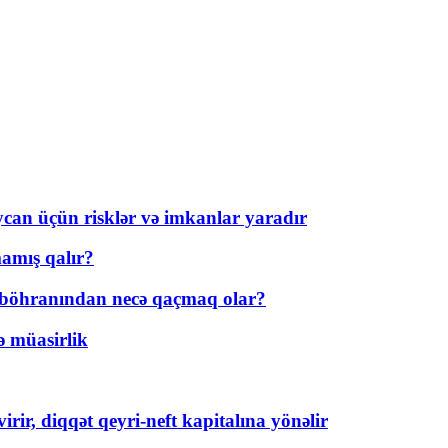
ycan üçün risklər və imkanlar yaradır
amış qalır?
t böhranından necə qaçmaq olar?
ə müasirlik
rir, diqqət qeyri-neft kapitalına yönəlir