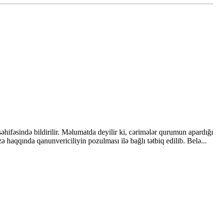
fəsində bildirilir. Məlumatda deyilir ki, cərimələr qurumun apardığı
 haqqında qanunvericiliyin pozulması ilə bağlı tətbiq edilib. Belə...