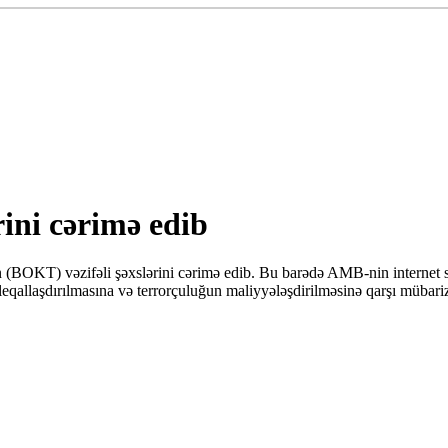
ini cərimə edib
BOKT) vəzifəli şəxslərini cərimə edib. Bu barədə AMB-nin internet səhi
qallaşdırılmasına və terrorçuluğun maliyyələşdirilməsinə qarşı mübarizə