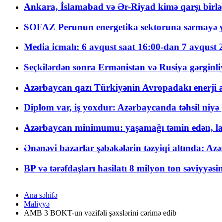
Ankara, İslamabad və Ər-Riyad kimə qarşı birlə
SOFAZ Perunun energetika sektoruna sərmayə ya
Media icmalı: 6 avqust saat 16:00-dan 7 avqust 2
Seçkilərdən sonra Ermənistan və Rusiya gərginliyi
Azərbaycan qazı Türkiyənin Avropadakı enerji am
Diplom var, iş yoxdur: Azərbaycanda təhsil niyə
Azərbaycan minimumu: yaşamağı təmin edən, la
Ənənəvi bazarlar şəbəkələrin təzyiqi altında: Azə
BP və tərəfdaşları hasilatı 8 milyon ton səviyyəs
Ana səhifə
Maliyyə
AMB 3 BOKT-un vəzifəli şəxslərini cərimə edib