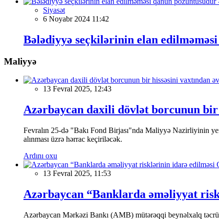
Siyasət
6 Noyabr 2024 11:42
Bələdiyyə seçkilərinin elan edilməməs
Maliyyə
13 Fevral 2025, 12:43
Azərbaycan daxili dövlət borcunun bir 
Fevralın 25-də "Bakı Fond Birjası"nda Maliyyə Nazirliyinin
alınması üzrə hərrac keçiriləcək.
Ardını oxu
13 Fevral 2025, 11:53
Azərbaycan “Banklarda əməliyyat riskl
Azərbaycan Mərkəzi Bankı (AMB) mütərəqqi beynəlxalq təcrübə v