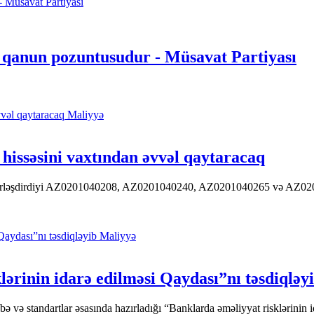
i qanun pozuntusudur - Müsavat Partiyası
Maliyyə
hissəsini vaxtından əvvəl qaytaracaq
 yerləşdirdiyi AZ0201040208, AZ0201040240, AZ0201040265 və AZ020104
Maliyyə
ərinin idarə edilməsi Qaydası”nı təsdiqləy
ə standartlar əsasında hazırladığı “Banklarda əməliyyat risklərinin id