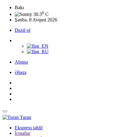
Bakı
0
30.3
C
Şənbə, 8 Avqust 2026
Daxil ol
Abunə
Əlaqə
Turan
Ekspress təhlil
İcmallar