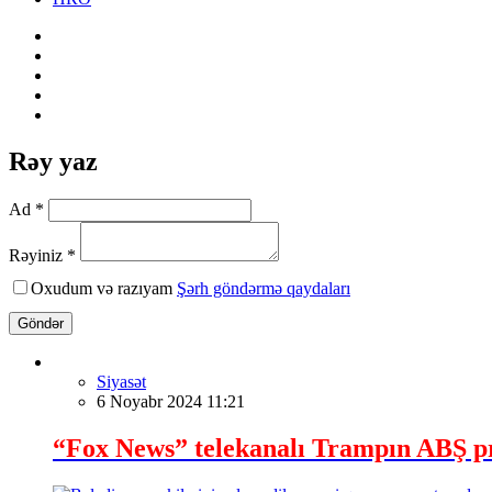
Rəy yaz
Ad *
Rəyiniz *
Oxudum və razıyam
Şərh göndərmə qaydaları
Göndər
Siyasət
6 Noyabr 2024 11:21
“Fox News” telekanalı Trampın ABŞ prez