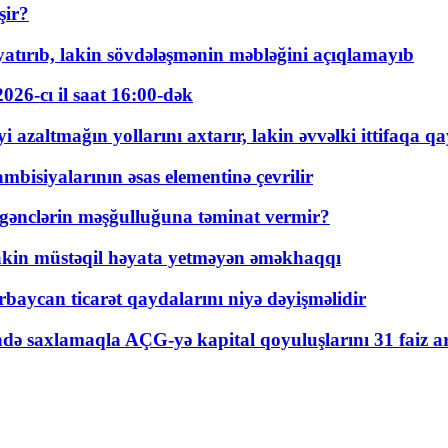
şir?
tırıb, lakin sövdələşmənin məbləğini açıqlamayıb
026-cı il saat 16:00-dək
 azaltmağın yollarını axtarır, lakin əvvəlki ittifaqa qa
bisiyalarının əsas elementinə çevrilir
 gənclərin məşğulluğuna təminat vermir?
kin müstəqil həyata yetməyən əməkhaqqı
rbaycan ticarət qaydalarını niyə dəyişməlidir
ində saxlamaqla AÇG-yə kapital qoyuluşlarını 31 faiz ar