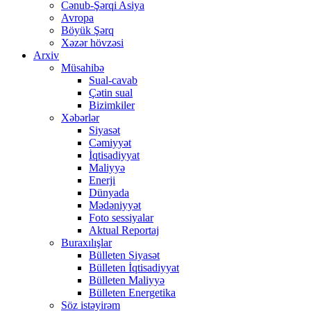
Cənub-Şərqi Asiya
Avropa
Böyük Şərq
Xəzər hövzəsi
Arxiv
Müsahibə
Sual-cavab
Çətin sual
Bizimkiler
Xəbərlər
Siyasət
Cəmiyyət
İqtisadiyyat
Maliyyə
Enerji
Dünyada
Mədəniyyət
Foto sessiyalar
Aktual Reportaj
Buraxılışlar
Bülleten Siyasət
Bülleten İqtisadiyyat
Bülleten Maliyyə
Bülleten Energetika
Söz istəyirəm