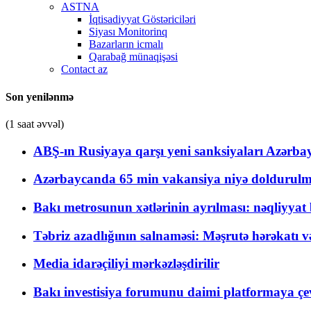
ASTNA
İqtisadiyyat Göstəriciləri
Siyası Monitorinq
Bazarların icmalı
Qarabağ münaqişəsi
Contact az
Son yenilənmə
(1 saat əvvəl)
ABŞ-ın Rusiyaya qarşı yeni sanksiyaları Azərba
Azərbaycanda 65 min vakansiya niyə doldurulm
Bakı metrosunun xətlərinin ayrılması: nəqliyya
Təbriz azadlığının salnaməsi: Məşrutə hərəkatı v
Media idarəçiliyi mərkəzləşdirilir
Bakı investisiya forumunu daimi platformaya çevi