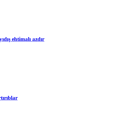
yıdış ehtimalı azdır
tırıblar