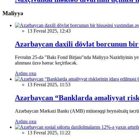
Maliyyə
13 Fevral 2025, 12:43
Azərbaycan daxili dövlət borcunun bir 
Fevralın 25-də "Bakı Fond Birjası"nda Maliyyə Nazirliyinin
alınması üzrə hərrac keçiriləcək.
Ardını oxu
13 Fevral 2025, 11:53
Azərbaycan “Banklarda əməliyyat riskl
Azərbaycan Mərkəzi Bankı (AMB) mütərəqqi beynəlxalq təcrübə v
Ardını oxu
13 Fevral 2025, 11:22