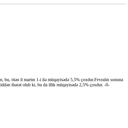
, bu, ötən il martın 1-i ilə müqayisədə 5,5% çoxdur.Fevralın sonuna
hiddən ibarət olub ki, bu da illik müqayisədə 2,5% çoxdur. -0-