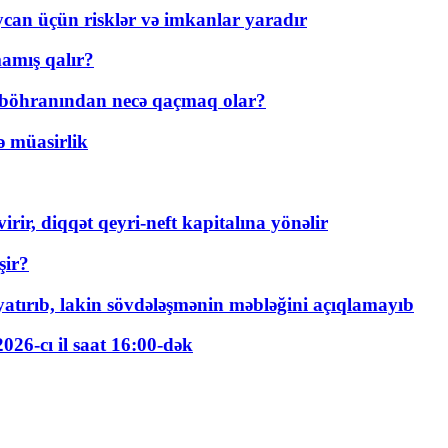
ycan üçün risklər və imkanlar yaradır
amış qalır?
t böhranından necə qaçmaq olar?
ə müasirlik
rir, diqqət qeyri-neft kapitalına yönəlir
şir?
tırıb, lakin sövdələşmənin məbləğini açıqlamayıb
026-cı il saat 16:00-dək