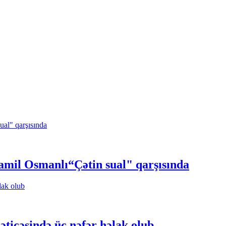
Ramil Osmanlı“Çətin sual" qarşısında
ticəsində üç nəfər həlak olub