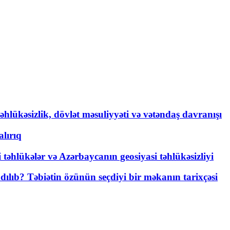
əhlükəsizlik, dövlət məsuliyyəti və vətəndaş davranışı
lırıq
i təhlükələr və Azərbaycanın geosiyasi təhlükəsizliyi
lıb? Təbiətin özünün seçdiyi bir məkanın tarixçəsi