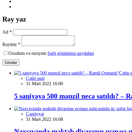
Rəy yaz
Ad *
Rəyiniz *
Oxudum və razıyam
Şərh göndərmə qaydaları
Göndər
Çətin sual
31 Mart 2022 16:00
5 saniyəyə 500 mənzil necə satıldı? – 
Cəmiyyət
31 Mart 2022 16:08
Naxçıvanda məktəb divarının uçması nə