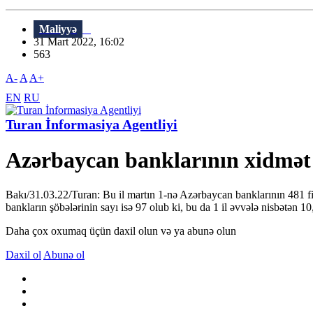
Maliyyə
31 Mart 2022, 16:02
563
A-
A
A+
EN
RU
Turan İnformasiya Agentliyi
Azərbaycan banklarının xidmət 
Bakı/31.03.22/Turan: Bu il martın 1-nə Azərbaycan banklarının 481 fi
bankların şöbələrinin sayı isə 97 olub ki, bu da 1 il əvvələ nisbətən 
Daha çox oxumaq üçün daxil olun və ya abunə olun
Daxil ol
Abunə ol