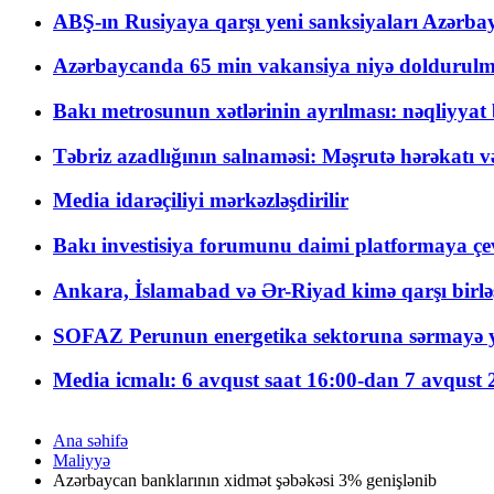
ABŞ-ın Rusiyaya qarşı yeni sanksiyaları Azərba
Azərbaycanda 65 min vakansiya niyə doldurulm
Bakı metrosunun xətlərinin ayrılması: nəqliyya
Təbriz azadlığının salnaməsi: Məşrutə hərəkatı v
Media idarəçiliyi mərkəzləşdirilir
Bakı investisiya forumunu daimi platformaya çevi
Ankara, İslamabad və Ər-Riyad kimə qarşı birlə
SOFAZ Perunun energetika sektoruna sərmayə ya
Media icmalı: 6 avqust saat 16:00-dan 7 avqust 2
Ana səhifə
Maliyyə
Azərbaycan banklarının xidmət şəbəkəsi 3% genişlənib