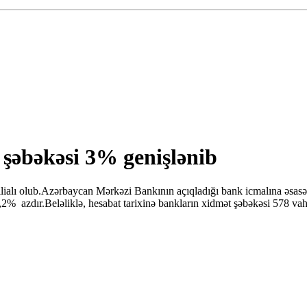
şəbəkəsi 3% genişlənib
lialı olub.Azərbaycan Mərkəzi Bankının açıqladığı bank icmalına əsasən
10,2% azdır.Beləliklə, hesabat tarixinə bankların xidmət şəbəkəsi 578 va