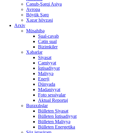
Cənub-Şərqi Asiya
Avropa
Böyük Şərq
Xəzər hövzəsi
Arxiv
Müsahibə
Sual-cavab
Çətin sual
Bizimkiler
Xəbərlər
Siyasət
Cəmiyyət
İqtisadiyyat
Maliyyə
Enerji
Dünyada
Mədəniyyət
Foto sessiyalar
Aktual Reportaj
Buraxılışlar
Bülleten Siyasət
Bülleten İqtisadiyyat
Bülleten Maliyyə
Bülleten Energetika
Söz istəyirəm