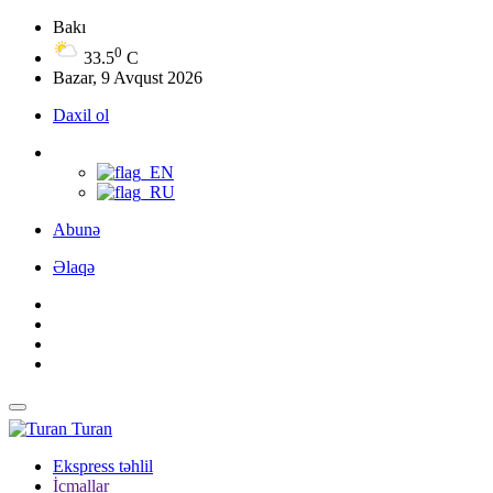
Bakı
0
33.5
C
Bazar, 9 Avqust 2026
Daxil ol
Abunə
Əlaqə
Turan
Ekspress təhlil
İcmallar