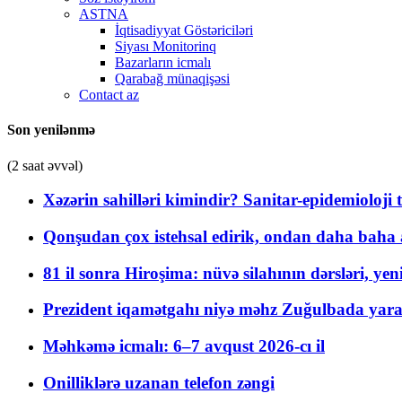
ASTNA
İqtisadiyyat Göstəriciləri
Siyası Monitorinq
Bazarların icmalı
Qarabağ münaqişəsi
Contact az
Son yenilənmə
(2 saat əvvəl)
Xəzərin sahilləri kimindir? Sanitar-epidemioloji t
Qonşudan çox istehsal edirik, ondan daha baha a
81 il sonra Hiroşima: nüvə silahının dərsləri, yen
Prezident iqamətgahı niyə məhz Zuğulbada yaradı
Məhkəmə icmalı: 6–7 avqust 2026-cı il
Onilliklərə uzanan telefon zəngi