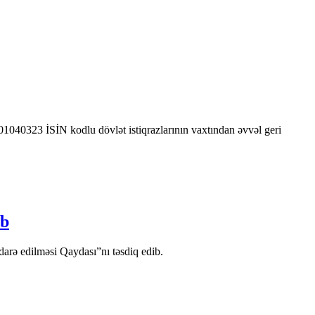
0323 İSİN kodlu dövlət istiqrazlarının vaxtından əvvəl geri
ib
arə edilməsi Qaydası”nı təsdiq edib.