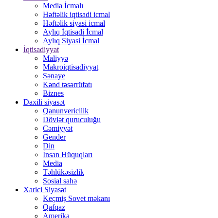
Media İcmalı
Həftəlik iqtisadi icmal
Həftəlik siyasi icmal
Aylıq İqtisadi İcmal
Aylıq Siyasi İcmal
İqtisadiyyat
Maliyyə
Makroiqtisadiyyat
Sənaye
Kənd təsərrüfatı
Biznes
Daxili siyasət
Qanunvericilik
Dövlət quruculuğu
Cəmiyyət
Gender
Din
İnsan Hüquqları
Media
Təhlükəsizlik
Sosial sahə
Xarici Siyasət
Keçmiş Sovet məkanı
Qafqaz
Amerika