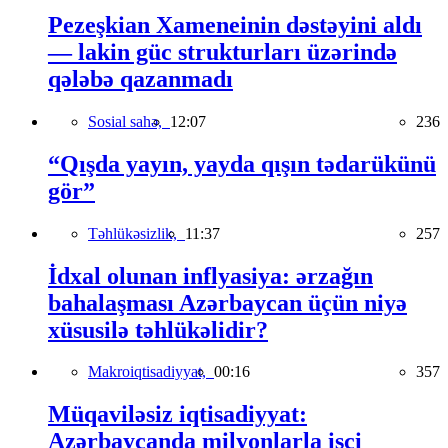
Pezeşkian Xameneinin dəstəyini aldı
— lakin güc strukturları üzərində
qələbə qazanmadı
Sosial sahə,
12:07
236
“Qışda yayın, yayda qışın tədarükünü
gör”
Təhlükəsizlik,
11:37
257
İdxal olunan inflyasiya: ərzağın
bahalaşması Azərbaycan üçün niyə
xüsusilə təhlükəlidir?
Makroiqtisadiyyat,
00:16
357
Müqaviləsiz iqtisadiyyat:
Azərbaycanda milyonlarla işçi