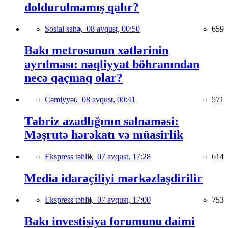
doldurulmamış qalır?
Sosial sahə,
08 avqust, 00:50
659
Bakı metrosunun xətlərinin
ayrılması: nəqliyyat böhranından
necə qaçmaq olar?
Cəmiyyət,
08 avqust, 00:41
571
Təbriz azadlığının salnaməsi:
Məşrutə hərəkatı və müasirlik
Ekspress təhlil,
07 avqust, 17:28
614
Media idarəçiliyi mərkəzləşdirilir
Ekspress təhlil,
07 avqust, 17:00
753
Bakı investisiya forumunu daimi