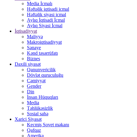
Media İcmalı
Həftəlik iqtisadi icmal
Həftəlik siyasi icmal
Aylıq İqtisadi İcmal
Aylıq Siyasi İcmal
İqtisadiyyat
Maliyyə
Makroiqtisadiyyat
Sənaye
Kənd təsərrüfatı
Biznes
Daxili siyasət
Qanunvericilik
Dövlət quruculuğu
Cəmiyyət
Gender
Din
İnsan Hüquqları
Media
Təhlükəsizlik
Sosial sahə
Xarici Siyasət
Keçmiş Sovet məkanı
Qafqaz
Amerika