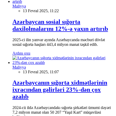
Maliyyə
13 Fevral 2025, 11:22
Azərbaycan sosial sığorta
daxilolmalarını 12%-ə yaxın artırıb
2025-ci ilin yanvar ayında Azərbaycanda məcburi dövlət
sosial sığorta haqları 443,4 milyon manat təşkil edib.
Ardını oxu
Maliyyə
13 Fevral 2025, 11:07
Azərbaycanın sığorta xidmətlərinin
ixracından gəlirləri 23%-dən çox
azalıb
2024-cü ildə Azərbaycandakı sığorta şirkətləri ümumi dəyəri
7,2 milyon manat olan 50 207 “Yaşıl Kart” müqaviləsi