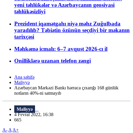
yeni təhlükələr və Azərbaycanın geosiyasi
təhlükəsizliyi
Prezident iqamətgahı niyə məhz Zuğulbada
yaradılıb? Təbiətin özünün seçdiyi bir məkanın
tarixçəsi
Məhkəmə icmalı: 6–7 avqust 2026-cı il
Onilliklərə uzanan telefon zəngi
Ana səhifə
Maliyyə
Azərbaycan Mərkəzi Bankı hərraca çıxarığı 168 günlük
notların 40%-ni satmayıb
Maliyyə
4 Fevral 2022, 16:38
665
A-
A
A+