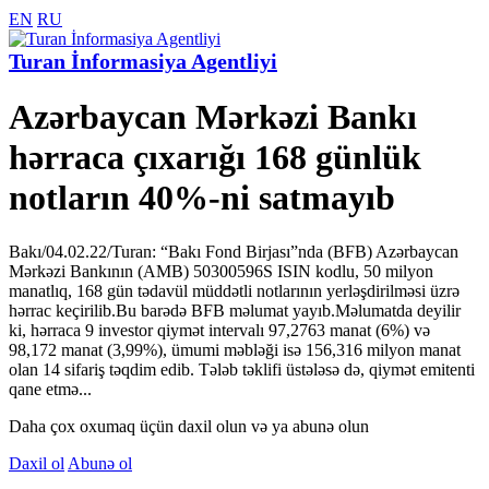
EN
RU
Turan İnformasiya Agentliyi
Azərbaycan Mərkəzi Bankı
hərraca çıxarığı 168 günlük
notların 40%-ni satmayıb
Bakı/04.02.22/Turan: “Bakı Fond Birjası”nda (BFB) Azərbaycan
Mərkəzi Bankının (AMB) 50300596S ISIN kodlu, 50 milyon
manatlıq, 168 gün tədavül müddətli notlarının yerləşdirilməsi üzrə
hərrac keçirilib.Bu barədə BFB məlumat yayıb.Məlumatda deyilir
ki, hərraca 9 investor qiymət intervalı 97,2763 manat (6%) və
98,172 manat (3,99%), ümumi məbləği isə 156,316 milyon manat
olan 14 sifariş təqdim edib. Tələb təklifi üstələsə də, qiymət emitenti
qane etmə...
Daha çox oxumaq üçün daxil olun və ya abunə olun
Daxil ol
Abunə ol