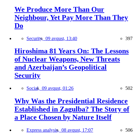
We Produce More Than Our
Neighbour, Yet Pay More Than They
Do
Security,
09 avqust, 13:40
397
Hiroshima 81 Years On: The Lessons
of Nuclear Weapons, New Threats
and Azerbaijan’s Geopolitical
Security
Social,
09 avqust, 01:26
502
Why Was the Presidential Residence
Established in Zagulba? The Story of
a Place Chosen by Nature Itself
Express analysis,
08 avqust, 17:07
506