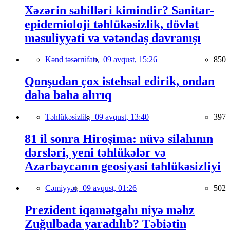
Xəzərin sahilləri kimindir? Sanitar-
epidemioloji təhlükəsizlik, dövlət
məsuliyyəti və vətəndaş davranışı
Kənd təsərrüfatı,
09 avqust, 15:26
850
Qonşudan çox istehsal edirik, ondan
daha baha alırıq
Təhlükəsizlik,
09 avqust, 13:40
397
81 il sonra Hiroşima: nüvə silahının
dərsləri, yeni təhlükələr və
Azərbaycanın geosiyasi təhlükəsizliyi
Cəmiyyət,
09 avqust, 01:26
502
Prezident iqamətgahı niyə məhz
Zuğulbada yaradılıb? Təbiətin