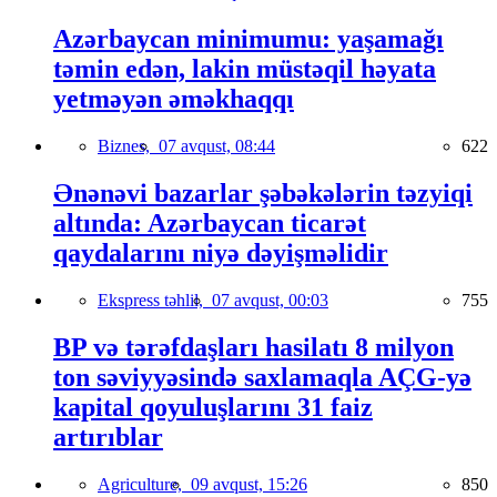
Azərbaycan minimumu: yaşamağı
təmin edən, lakin müstəqil həyata
yetməyən əməkhaqqı
Biznes,
07 avqust, 08:44
622
Ənənəvi bazarlar şəbəkələrin təzyiqi
altında: Azərbaycan ticarət
qaydalarını niyə dəyişməlidir
Ekspress təhlil,
07 avqust, 00:03
755
BP və tərəfdaşları hasilatı 8 milyon
ton səviyyəsində saxlamaqla AÇG-yə
kapital qoyuluşlarını 31 faiz
artırıblar
Agriculture,
09 avqust, 15:26
850