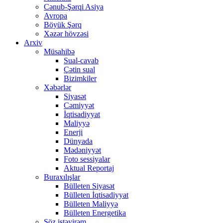
Cənub-Şərqi Asiya
Avropa
Böyük Şərq
Xəzər hövzəsi
Arxiv
Müsahibə
Sual-cavab
Çətin sual
Bizimkiler
Xəbərlər
Siyasət
Cəmiyyət
İqtisadiyyat
Maliyyə
Enerji
Dünyada
Mədəniyyət
Foto sessiyalar
Aktual Reportaj
Buraxılışlar
Bülleten Siyasət
Bülleten İqtisadiyyat
Bülleten Maliyyə
Bülleten Energetika
Söz istəyirəm