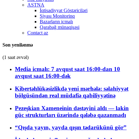
ASTNA
İqtisadiyyat Göstəriciləri
Siyası Monitorinq
Bazarların icmalı
Qarabağ münaqişəsi
Contact az
Son yenilənmə
(1 saat əvvəl)
Media icmalı: 7 avqust saat 16:00-dan 10
avqust saat 16:00-dək
Kibertəhlükəsizlikdə yeni mərhələ: səlahiyyət
bölgüsündən real müdafiə qabiliyyətinə
Pezeşkian Xameneinin dəstəyini aldı — lakin
güc strukturları üzərində qələbə qazanmadı
“Qışda yayın, yayda qışın tədarükünü gör”