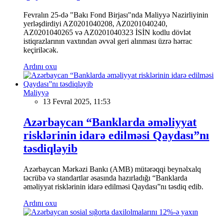
Fevralın 25-də "Bakı Fond Birjası"nda Maliyyə Nazirliyinin
yerləşdirdiyi AZ0201040208, AZ0201040240,
AZ0201040265 və AZ0201040323 İSİN kodlu dövlət
istiqrazlarının vaxtından əvvəl geri alınması üzrə hərrac
keçiriləcək.
Ardını oxu
Maliyyə
13 Fevral 2025, 11:53
Azərbaycan “Banklarda əməliyyat
risklərinin idarə edilməsi Qaydası”nı
təsdiqləyib
Azərbaycan Mərkəzi Bankı (AMB) mütərəqqi beynəlxalq
təcrübə və standartlar əsasında hazırladığı “Banklarda
əməliyyat risklərinin idarə edilməsi Qaydası”nı təsdiq edib.
Ardını oxu