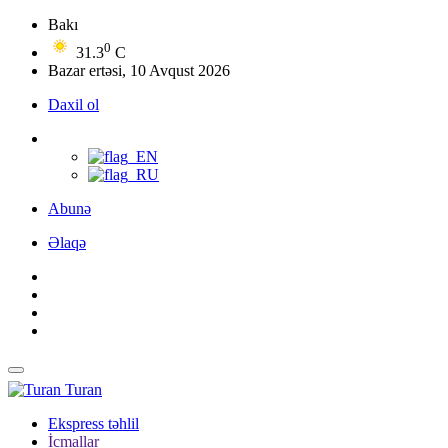
Bakı
0
31.3
C
Bazar ertəsi, 10 Avqust 2026
Daxil ol
Abunə
Əlaqə
Turan
Ekspress təhlil
İcmallar