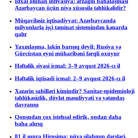
İdxal olunan inflyasiya: ərzağın bahalaşması
Azərbaycan üçün niyə xüsusilə təhlükəlidir?
Müqaviləsiz iqtisadiyyat: Azərbaycanda
milyonlarla işçi təminat sistemindən kənarda
qalır
Yaxınlaşma, lakin barışıq deyil: Rusiya və
Gürcüstan eyni müharibəni fərqli oxuyur
Həftəlik siyasi icmal: 3–9 avqust 2026-cı il
Həftəlik iqtisadi icmal: 2–9 avqust 2026-cı il
Xəzərin sahilləri kimindir? Sanitar-epidemioloji
təhlükəsizlik, dövlət məsuliyyəti və vətəndaş
davranışı
Qonşudan çox istehsal edirik, ondan daha
baha alırıq
81 il sonra Hiroşima: nüvə silahının dərsləri,