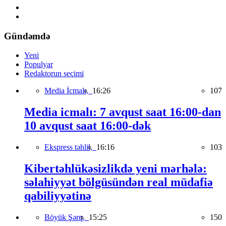
Gündəmdə
Yeni
Populyar
Redaktorun seçimi
Media İcmalı,
16:26
107
Media icmalı: 7 avqust saat 16:00-dan
10 avqust saat 16:00-dək
Ekspress təhlil,
16:16
103
Kibertəhlükəsizlikdə yeni mərhələ:
səlahiyyət bölgüsündən real müdafiə
qabiliyyətinə
Böyük Şərq,
15:25
150