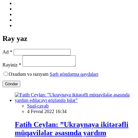
Rəy yaz
Ad *
Rəyiniz *
Oxudum və razıyam
Şərh göndərmə qaydaları
Göndər
Sual-cavab
4 Fevral 2022 16:34
Fatih Ceylan: ”Ukraynaya ikitərəfli
müqavilələr əsasında yardım