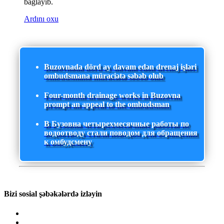
bağlayıb.
Ardını oxu
Buzovnada dörd ay davam edən drenaj işləri
ombudsmana müraciətə səbəb olub
Four-month drainage works in Buzovna
prompt an appeal to the ombudsman
В Бузовна четырехмесячные работы по
водоотводу стали поводом для обращения
к омбудсмену
Bizi sosial şəbəkələrdə izləyin