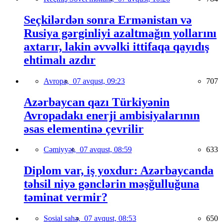
Seçkilərdən sonra Ermənistan və
Rusiya gərginliyi azaltmağın yollarını
axtarır, lakin əvvəlki ittifaqa qayıdış
ehtimalı azdır
Avropa,
07 avqust, 09:23
707
Azərbaycan qazı Türkiyənin
Avropadakı enerji ambisiyalarının
əsas elementinə çevrilir
Cəmiyyət,
07 avqust, 08:59
633
Diplom var, iş yoxdur: Azərbaycanda
təhsil niyə gənclərin məşğulluğuna
təminat vermir?
Sosial sahə,
07 avqust, 08:53
650