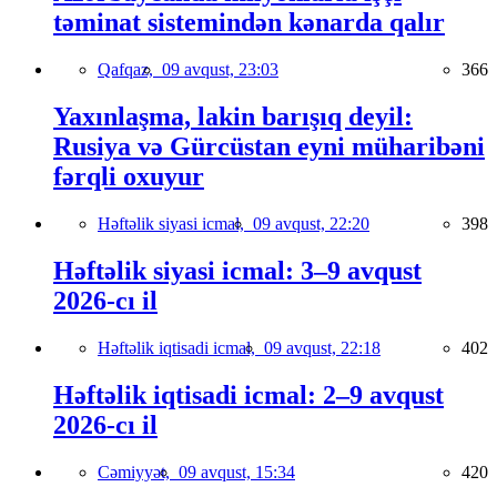
təminat sistemindən kənarda qalır
Qafqaz,
09 avqust, 23:03
366
Yaxınlaşma, lakin barışıq deyil:
Rusiya və Gürcüstan eyni müharibəni
fərqli oxuyur
Həftəlik siyasi icmal,
09 avqust, 22:20
398
Həftəlik siyasi icmal: 3–9 avqust
2026-cı il
Həftəlik iqtisadi icmal,
09 avqust, 22:18
402
Həftəlik iqtisadi icmal: 2–9 avqust
2026-cı il
Cəmiyyət,
09 avqust, 15:34
420