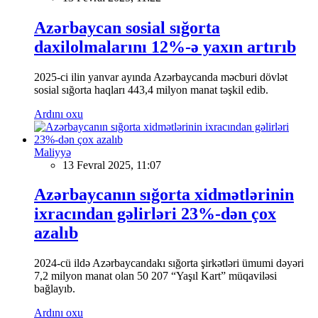
Azərbaycan sosial sığorta
daxilolmalarını 12%-ə yaxın artırıb
2025-ci ilin yanvar ayında Azərbaycanda məcburi dövlət
sosial sığorta haqları 443,4 milyon manat təşkil edib.
Ardını oxu
Maliyyə
13 Fevral 2025, 11:07
Azərbaycanın sığorta xidmətlərinin
ixracından gəlirləri 23%-dən çox
azalıb
2024-cü ildə Azərbaycandakı sığorta şirkətləri ümumi dəyəri
7,2 milyon manat olan 50 207 “Yaşıl Kart” müqaviləsi
bağlayıb.
Ardını oxu