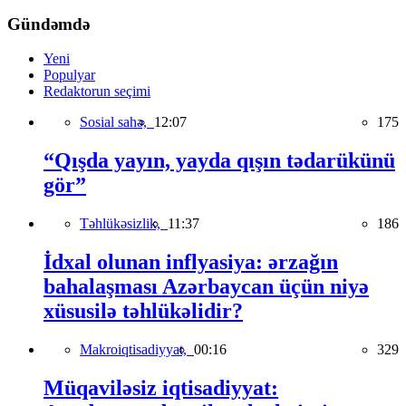
Gündəmdə
Yeni
Populyar
Redaktorun seçimi
Sosial sahə,
12:07
175
“Qışda yayın, yayda qışın tədarükünü
gör”
Təhlükəsizlik,
11:37
186
İdxal olunan inflyasiya: ərzağın
bahalaşması Azərbaycan üçün niyə
xüsusilə təhlükəlidir?
Makroiqtisadiyyat,
00:16
329
Müqaviləsiz iqtisadiyyat: