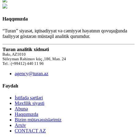
Haqqımızda
“Turan” siyasət, iqtisadiyyat və cəmiyyət həyatının qovuşuğunda
fəaliyyət göstərən müstəqil analitik qurumdur.
Turan analitik xidməti
Bakı, AZ1010
Süleyman Rəhimov küç.,186, Mən. 24
Tel.: (+99412) 440 11 96
agency@turan.az
Faydalı
İstifadə şərtləri
Məxfilik siyasti
Abunə
Haqqımızda
Bizim mütəxəssislərimiz
Arxiv
CONTACT AZ