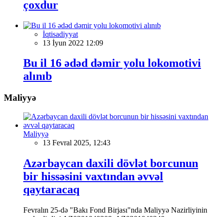
çoxdur
İqtisadiyyat
13 İyun 2022 12:09
Bu il 16 ədəd dəmir yolu lokomotivi
alınıb
Maliyyə
Maliyyə
13 Fevral 2025, 12:43
Azərbaycan daxili dövlət borcunun
bir hissəsini vaxtından əvvəl
qaytaracaq
Fevralın 25-də "Bakı Fond Birjası"nda Maliyyə Nazirliyinin