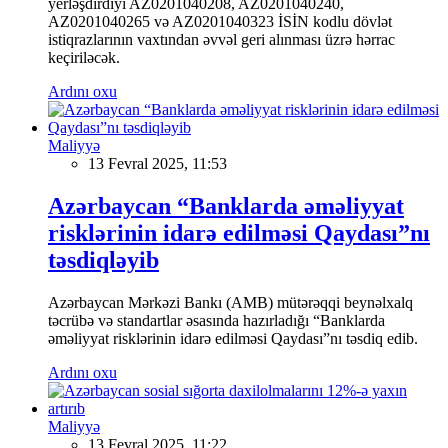
yerləşdirdiyi AZ0201040208, AZ0201040240,
AZ0201040265 və AZ0201040323 İSİN kodlu dövlət
istiqrazlarının vaxtından əvvəl geri alınması üzrə hərrac
keçiriləcək.
Ardını oxu
Maliyyə
13 Fevral 2025, 11:53
Azərbaycan “Banklarda əməliyyat
risklərinin idarə edilməsi Qaydası”nı
təsdiqləyib
Azərbaycan Mərkəzi Bankı (AMB) mütərəqqi beynəlxalq
təcrübə və standartlar əsasında hazırladığı “Banklarda
əməliyyat risklərinin idarə edilməsi Qaydası”nı təsdiq edib.
Ardını oxu
Maliyyə
13 Fevral 2025, 11:22