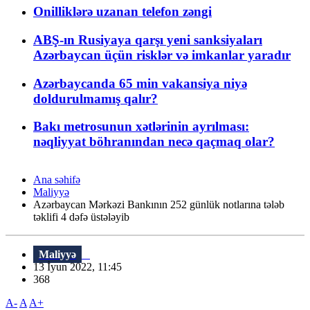
Onilliklərə uzanan telefon zəngi
ABŞ-ın Rusiyaya qarşı yeni sanksiyaları
Azərbaycan üçün risklər və imkanlar yaradır
Azərbaycanda 65 min vakansiya niyə
doldurulmamış qalır?
Bakı metrosunun xətlərinin ayrılması:
nəqliyyat böhranından necə qaçmaq olar?
Ana səhifə
Maliyyə
Azərbaycan Mərkəzi Bankının 252 günlük notlarına tələb
təklifi 4 dəfə üstələyib
Maliyyə
13 İyun 2022, 11:45
368
A-
A
A+