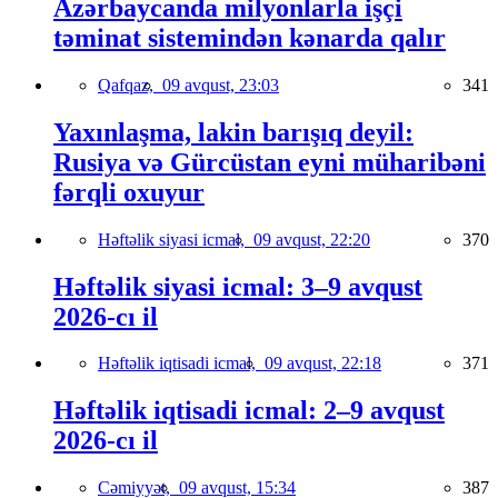
Azərbaycanda milyonlarla işçi
təminat sistemindən kənarda qalır
Qafqaz,
09 avqust, 23:03
341
Yaxınlaşma, lakin barışıq deyil:
Rusiya və Gürcüstan eyni müharibəni
fərqli oxuyur
Həftəlik siyasi icmal,
09 avqust, 22:20
370
Həftəlik siyasi icmal: 3–9 avqust
2026-cı il
Həftəlik iqtisadi icmal,
09 avqust, 22:18
371
Həftəlik iqtisadi icmal: 2–9 avqust
2026-cı il
Cəmiyyət,
09 avqust, 15:34
387