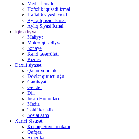
Media İcmalı
Həftəlik iqtisadi icmal
Həftəlik siyasi icmal
Aylıq İqtisadi İcmal
Aylıq Siyasi İcmal
İqtisadiyyat
Maliyyə
Makroiqtisadiyyat
Sənaye
Kənd təsərrüfatı
Biznes
Daxili siyasət
Qanunvericilik
Dövlət quruculuğu
Cəmiyyət
Gender
Din
İnsan Hüquqları
Media
Təhlükəsizlik
Sosial sahə
Xarici Siyasət
Keçmiş Sovet məkanı
Qafqaz
Amerika