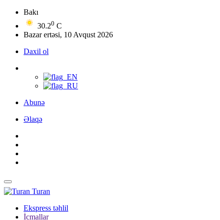
Bakı
0
30.2
C
Bazar ertəsi, 10 Avqust 2026
Daxil ol
Abunə
Əlaqə
Turan
Ekspress təhlil
İcmallar