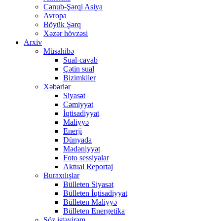
Cənub-Şərqi Asiya
Avropa
Böyük Şərq
Xəzər hövzəsi
Arxiv
Müsahibə
Sual-cavab
Çətin sual
Bizimkiler
Xəbərlər
Siyasət
Cəmiyyət
İqtisadiyyat
Maliyyə
Enerji
Dünyada
Mədəniyyət
Foto sessiyalar
Aktual Reportaj
Buraxılışlar
Bülleten Siyasət
Bülleten İqtisadiyyat
Bülleten Maliyyə
Bülleten Energetika
Söz istəyirəm