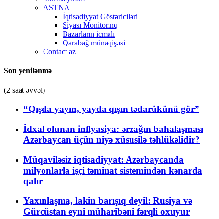
ASTNA
İqtisadiyyat Göstəriciləri
Siyası Monitorinq
Bazarların icmalı
Qarabağ münaqişəsi
Contact az
Son yenilənmə
(2 saat əvvəl)
“Qışda yayın, yayda qışın tədarükünü gör”
İdxal olunan inflyasiya: ərzağın bahalaşması
Azərbaycan üçün niyə xüsusilə təhlükəlidir?
Müqaviləsiz iqtisadiyyat: Azərbaycanda
milyonlarla işçi təminat sistemindən kənarda
qalır
Yaxınlaşma, lakin barışıq deyil: Rusiya və
Gürcüstan eyni müharibəni fərqli oxuyur