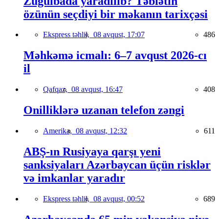
Zuğulbada yaradılıb? Təbiətin
özünün seçdiyi bir məkanın tarixçəsi
Ekspress təhlil,
08 avqust, 17:07
486
Məhkəmə icmalı: 6–7 avqust 2026-cı
il
Qafqaz,
08 avqust, 16:47
408
Onilliklərə uzanan telefon zəngi
Amerika,
08 avqust, 12:32
611
ABŞ-ın Rusiyaya qarşı yeni
sanksiyaları Azərbaycan üçün risklər
və imkanlar yaradır
Ekspress təhlil,
08 avqust, 00:52
689