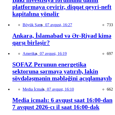
Bakı investisiya forumunu daimi
platformaya çevirir, diqqət qeyri-neft
kapitalına yönəlir
Böyük Şərq,
07 avqust, 16:27
733
Ankara, İslamabad və Ər-Riyad kimə
qarşı birləşir?
Amerika,
07 avqust, 16:19
697
SOFAZ Perunun energetika
sektoruna sərmayə yatırıb, lakin
sövdələşmənin məbləğini açıqlamayıb
Media İcmalı,
07 avqust, 16:10
662
Media icmalı: 6 avqust saat 16:00-dan
7 avqust 2026-cı il saat 16:00-dək