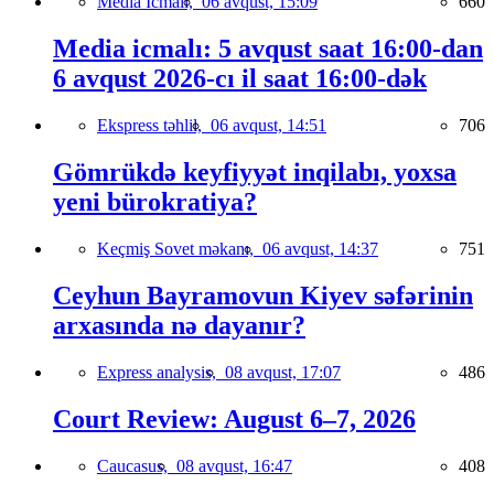
Media İcmalı,
06 avqust, 15:09
660
Media icmalı: 5 avqust saat 16:00-dan
6 avqust 2026-cı il saat 16:00-dək
Ekspress təhlil,
06 avqust, 14:51
706
Gömrükdə keyfiyyət inqilabı, yoxsa
yeni bürokratiya?
Keçmiş Sovet məkanı,
06 avqust, 14:37
751
Ceyhun Bayramovun Kiyev səfərinin
arxasında nə dayanır?
Express analysis,
08 avqust, 17:07
486
Court Review: August 6–7, 2026
Caucasus,
08 avqust, 16:47
408