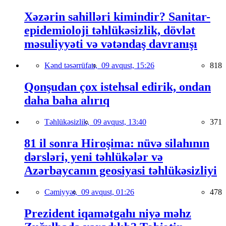
Xəzərin sahilləri kimindir? Sanitar-
epidemioloji təhlükəsizlik, dövlət
məsuliyyəti və vətəndaş davranışı
Kənd təsərrüfatı,
09 avqust, 15:26
818
Qonşudan çox istehsal edirik, ondan
daha baha alırıq
Təhlükəsizlik,
09 avqust, 13:40
371
81 il sonra Hiroşima: nüvə silahının
dərsləri, yeni təhlükələr və
Azərbaycanın geosiyasi təhlükəsizliyi
Cəmiyyət,
09 avqust, 01:26
478
Prezident iqamətgahı niyə məhz