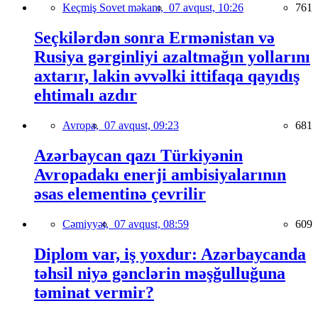
Keçmiş Sovet məkanı,
07 avqust, 10:26
761
Seçkilərdən sonra Ermənistan və
Rusiya gərginliyi azaltmağın yollarını
axtarır, lakin əvvəlki ittifaqa qayıdış
ehtimalı azdır
Avropa,
07 avqust, 09:23
681
Azərbaycan qazı Türkiyənin
Avropadakı enerji ambisiyalarının
əsas elementinə çevrilir
Cəmiyyət,
07 avqust, 08:59
609
Diplom var, iş yoxdur: Azərbaycanda
təhsil niyə gənclərin məşğulluğuna
təminat vermir?