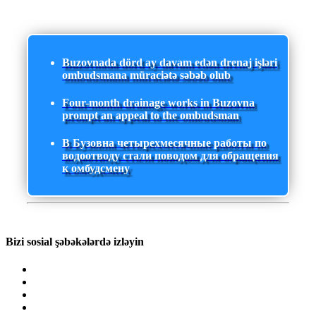
Buzovnada dörd ay davam edən drenaj işləri
ombudsmana müraciətə səbəb olub
Four-month drainage works in Buzovna
prompt an appeal to the ombudsman
В Бузовна четырехмесячные работы по
водоотводу стали поводом для обращения
к омбудсмену
Bizi sosial şəbəkələrdə izləyin