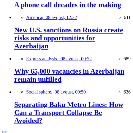
A phone call decades in the making
America,
08 avqust, 12:32
611
New U.S. sanctions on Russia create
risks and opportunities for
Azerbaijan
Express analysis,
08 avqust, 00:52
689
Why 65,000 vacancies in Azerbaijan
remain unfilled
Social sphere,
08 avqust, 00:50
636
Separating Baku Metro Lines: How
Can a Transport Collapse Be
Avoided?