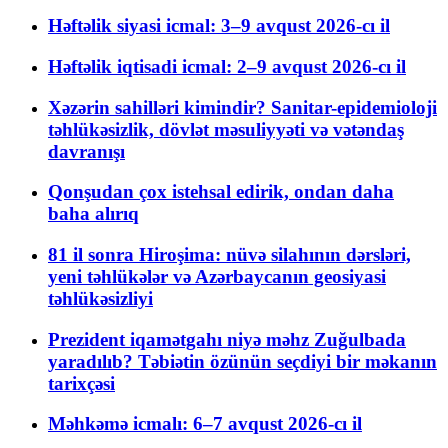
Həftəlik siyasi icmal: 3–9 avqust 2026-cı il
Həftəlik iqtisadi icmal: 2–9 avqust 2026-cı il
Xəzərin sahilləri kimindir? Sanitar-epidemioloji
təhlükəsizlik, dövlət məsuliyyəti və vətəndaş
davranışı
Qonşudan çox istehsal edirik, ondan daha
baha alırıq
81 il sonra Hiroşima: nüvə silahının dərsləri,
yeni təhlükələr və Azərbaycanın geosiyasi
təhlükəsizliyi
Prezident iqamətgahı niyə məhz Zuğulbada
yaradılıb? Təbiətin özünün seçdiyi bir məkanın
tarixçəsi
Məhkəmə icmalı: 6–7 avqust 2026-cı il