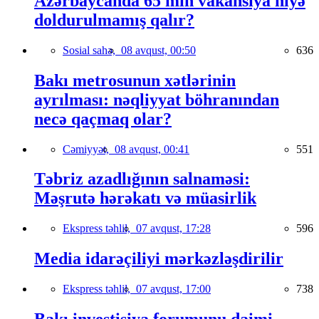
Azərbaycanda 65 min vakansiya niyə
doldurulmamış qalır?
Sosial sahə,
08 avqust, 00:50
636
Bakı metrosunun xətlərinin
ayrılması: nəqliyyat böhranından
necə qaçmaq olar?
Cəmiyyət,
08 avqust, 00:41
551
Təbriz azadlığının salnaməsi:
Məşrutə hərəkatı və müasirlik
Ekspress təhlil,
07 avqust, 17:28
596
Media idarəçiliyi mərkəzləşdirilir
Ekspress təhlil,
07 avqust, 17:00
738