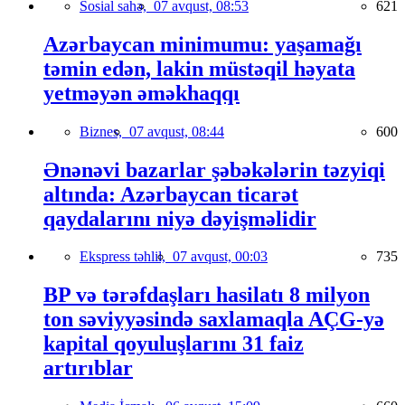
Sosial sahə,
07 avqust, 08:53
621
Azərbaycan minimumu: yaşamağı
təmin edən, lakin müstəqil həyata
yetməyən əməkhaqqı
Biznes,
07 avqust, 08:44
600
Ənənəvi bazarlar şəbəkələrin təzyiqi
altında: Azərbaycan ticarət
qaydalarını niyə dəyişməlidir
Ekspress təhlil,
07 avqust, 00:03
735
BP və tərəfdaşları hasilatı 8 milyon
ton səviyyəsində saxlamaqla AÇG-yə
kapital qoyuluşlarını 31 faiz
artırıblar