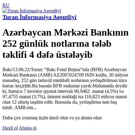
RU
Turan İnformasiya Agentliyi
Azərbaycan Mərkəzi Bankının
252 günlük notlarına tələb
təklifi 4 dəfə üstələyib
Bakı/13.06.22/Turan: “Bakı Fond Birjası”nda (BFB) Azərbaycan
Mərkəzi Bankının (AMB) AZ2007024709 ISIN kodlu, 30 milyon
manatlıq, 252 gün tədavül müddətli notlarının yerləşdirilməsi üzrə
hərrac keçirilib.Bu barədə BFB məlumat yayıb.Məlumatda deyilir
ki, hərraca 7 investor qiymət intervalı 96,9462 manat (4,5%) və
97,4755 manat (3,7%), ümumi məbləği isə 116,823 milyon manat
olan 12 sifariş təqdim edib. Bununla da, yerləşdirmə tam baş
tutub. AMB-nin...
Daha çox oxumaq üçün daxil olun və ya abunə olun
Daxil ol
Abunə ol