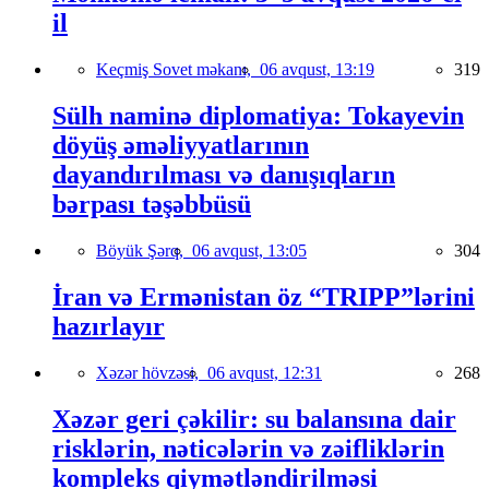
il
Keçmiş Sovet məkanı,
06 avqust, 13:19
319
Sülh naminə diplomatiya: Tokayevin
döyüş əməliyyatlarının
dayandırılması və danışıqların
bərpası təşəbbüsü
Böyük Şərq,
06 avqust, 13:05
304
İran və Ermənistan öz “TRIPP”lərini
hazırlayır
Xəzər hövzəsi,
06 avqust, 12:31
268
Xəzər geri çəkilir: su balansına dair
risklərin, nəticələrin və zəifliklərin
kompleks qiymətləndirilməsi