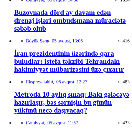
Buzovnada dörd ay davam edən
drenaj işləri ombudsmana müraciətə
səbəb olub
Böyük Şərq,
05 avqust, 13:05
416
İran prezidentinin üzərində qara
buludlar: istefa təkzibi Tehrandakı
hakimiyyət mübarizəsini üzə çıxarır
Ekspress təhlil,
05 avqust, 12:27
483
Metroda 10 aylıq sınaq: Bakı gələcəyə
hazırlaşır, bəs sərnişin bu günün
yükünü necə daşıyacaq?
Cəmiyyət,
05 avqust, 11:57
433