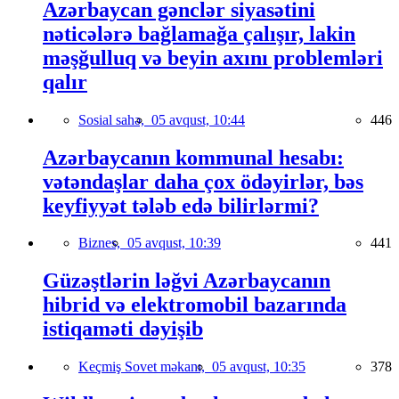
Azərbaycan gənclər siyasətini
nəticələrə bağlamağa çalışır, lakin
məşğulluq və beyin axını problemləri
qalır
Sosial sahə,
05 avqust, 10:44
446
Azərbaycanın kommunal hesabı:
vətəndaşlar daha çox ödəyirlər, bəs
keyfiyyət tələb edə bilirlərmi?
Biznes,
05 avqust, 10:39
441
Güzəştlərin ləğvi Azərbaycanın
hibrid və elektromobil bazarında
istiqaməti dəyişib
Keçmiş Sovet məkanı,
05 avqust, 10:35
378