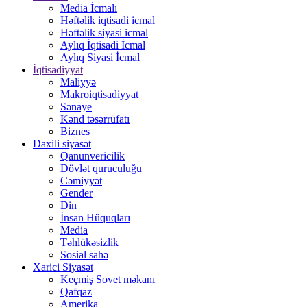
Media İcmalı
Həftəlik iqtisadi icmal
Həftəlik siyasi icmal
Aylıq İqtisadi İcmal
Aylıq Siyasi İcmal
İqtisadiyyat
Maliyyə
Makroiqtisadiyyat
Sənaye
Kənd təsərrüfatı
Biznes
Daxili siyasət
Qanunvericilik
Dövlət quruculuğu
Cəmiyyət
Gender
Din
İnsan Hüquqları
Media
Təhlükəsizlik
Sosial sahə
Xarici Siyasət
Keçmiş Sovet məkanı
Qafqaz
Amerika