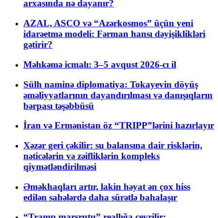
arxasında nə dayanır?
AZAL, ASCO və “Azərkosmos” üçün yeni
idarəetmə modeli: Fərman hansı dəyişiklikləri
gətirir?
Məhkəmə icmalı: 3–5 avqust 2026-cı il
Sülh naminə diplomatiya: Tokayevin döyüş
əməliyyatlarının dayandırılması və danışıqların
bərpası təşəbbüsü
İran və Ermənistan öz “TRIPP”lərini hazırlayır
Xəzər geri çəkilir: su balansına dair risklərin,
nəticələrin və zəifliklərin kompleks
qiymətləndirilməsi
Əməkhaqları artır, lakin həyat ən çox hiss
edilən sahələrdə daha sürətlə bahalaşır
“Tramp marşrutu” reallığa çevrilir: