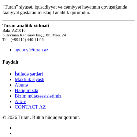
“Turan” siyasət, iqtisadiyyat və cəmiyyət həyatının qovuşuğunda
fəaliyyət göstərən müstəqil analitik qurumdur.
Turan analitik xidməti
Bakı, AZ1010
Süleyman Rəhimov küç.,186, Mən. 24
Tel.: (+99412) 440 11 96
agency@turan.az
Faydalı
İstifadə şərtləri
Məxfilik siyasti
Abunə
Haqqımızda
Bizim mütəxəssislərimiz
Arxiv
CONTACT AZ
© 2026 Turan. Bütün hüquqlar qorunur.