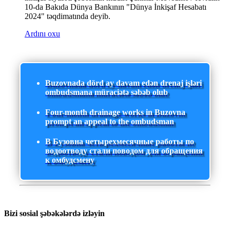
10-da Bakıda Dünya Bankının "Dünya İnkişaf Hesabatı
2024" təqdimatında deyib.
Ardını oxu
Buzovnada dörd ay davam edən drenaj işləri
ombudsmana müraciətə səbəb olub
Four-month drainage works in Buzovna
prompt an appeal to the ombudsman
В Бузовна четырехмесячные работы по
водоотводу стали поводом для обращения
к омбудсмену
Bizi sosial şəbəkələrdə izləyin