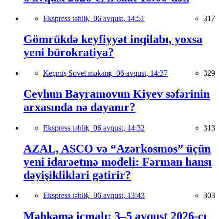
Ekspress təhlil,
06 avqust, 14:51
317
Gömrükdə keyfiyyət inqilabı, yoxsa
yeni bürokratiya?
Keçmiş Sovet məkanı,
06 avqust, 14:37
329
Ceyhun Bayramovun Kiyev səfərinin
arxasında nə dayanır?
Ekspress təhlil,
06 avqust, 14:32
313
AZAL, ASCO və “Azərkosmos” üçün
yeni idarəetmə modeli: Fərman hansı
dəyişiklikləri gətirir?
Ekspress təhlil,
06 avqust, 13:43
303
Məhkəmə icmalı: 3–5 avqust 2026-cı