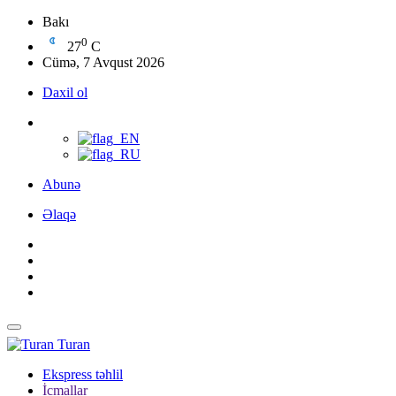
Bakı
0
27
C
Cümə, 7 Avqust 2026
Daxil ol
Abunə
Əlaqə
Turan
Ekspress təhlil
İcmallar