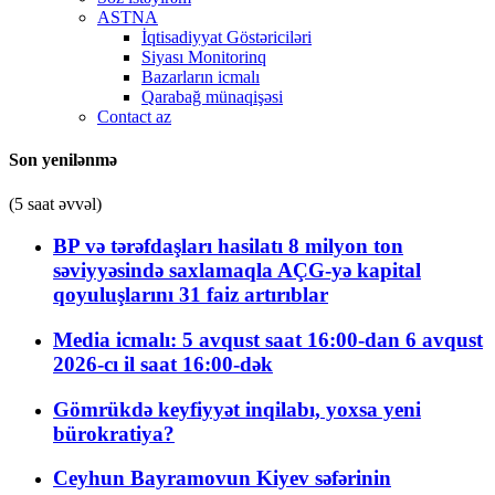
ASTNA
İqtisadiyyat Göstəriciləri
Siyası Monitorinq
Bazarların icmalı
Qarabağ münaqişəsi
Contact az
Son yenilənmə
(5 saat əvvəl)
BP və tərəfdaşları hasilatı 8 milyon ton
səviyyəsində saxlamaqla AÇG-yə kapital
qoyuluşlarını 31 faiz artırıblar
Media icmalı: 5 avqust saat 16:00-dan 6 avqust
2026-cı il saat 16:00-dək
Gömrükdə keyfiyyət inqilabı, yoxsa yeni
bürokratiya?
Ceyhun Bayramovun Kiyev səfərinin