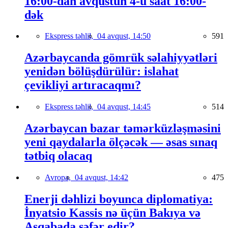
16:00-dan avqustun 4-ü saat 16:00-
dək
Ekspress təhlil,
04 avqust, 14:50
591
Azərbaycanda gömrük səlahiyyətləri
yenidən bölüşdürülür: islahat
çevikliyi artıracaqmı?
Ekspress təhlil,
04 avqust, 14:45
514
Azərbaycan bazar təmərküzləşməsini
yeni qaydalarla ölçəcək — əsas sınaq
tətbiq olacaq
Avropa,
04 avqust, 14:42
475
Enerji dəhlizi boyunca diplomatiya:
İnyatsio Kassis nə üçün Bakıya və
Aşqabada səfər edir?