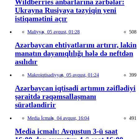
Wildberries anbarlarına zərbələr:
Ukrayna Rusiyaya təzyiqin yeni
istiqamətini açır
Maliyyə,
05 avqust, 01:28
508
Azərbaycan ehtiyatlarını artırır, lakin
manatın dayanıqlılığı hələ də neftdən
asılıdır
Makroiqtisadiyyat,
05 avqust, 01:24
399
Azərbaycan iqtisadi artımın zəiflədiyi
şəraitdə rəqəmsallaşmanı
sürətləndirir
Media İcmalı,
04 avqust, 16:04
491
Media icmalı: Avqustun 3-ü saat