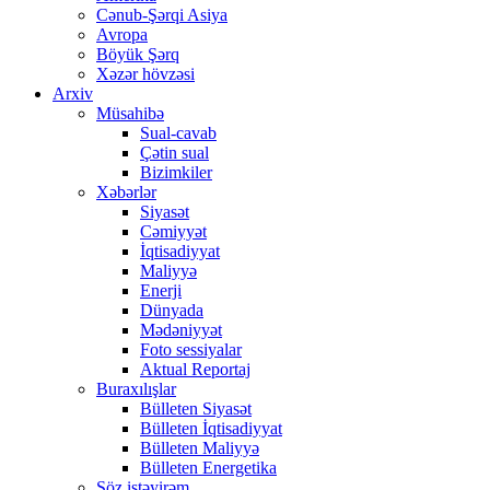
Cənub-Şərqi Asiya
Avropa
Böyük Şərq
Xəzər hövzəsi
Arxiv
Müsahibə
Sual-cavab
Çətin sual
Bizimkiler
Xəbərlər
Siyasət
Cəmiyyət
İqtisadiyyat
Maliyyə
Enerji
Dünyada
Mədəniyyət
Foto sessiyalar
Aktual Reportaj
Buraxılışlar
Bülleten Siyasət
Bülleten İqtisadiyyat
Bülleten Maliyyə
Bülleten Energetika
Söz istəyirəm