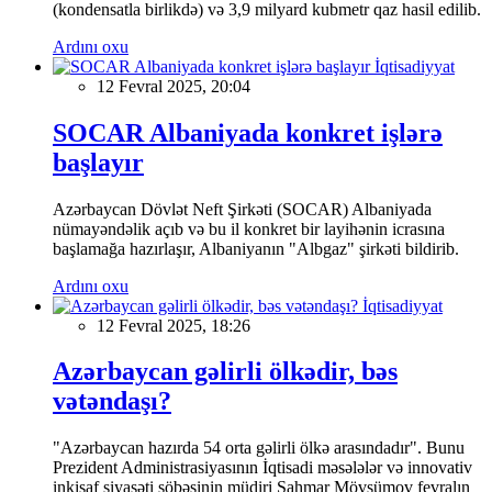
(kondensatla birlikdə) və 3,9 milyard kubmetr qaz hasil edilib.
Ardını oxu
İqtisadiyyat
12 Fevral 2025, 20:04
SOCAR Albaniyada konkret işlərə
başlayır
Azərbaycan Dövlət Neft Şirkəti (SOCAR) Albaniyada
nümayəndəlik açıb və bu il konkret bir layihənin icrasına
başlamağa hazırlaşır, Albaniyanın "Albgaz" şirkəti bildirib.
Ardını oxu
İqtisadiyyat
12 Fevral 2025, 18:26
Azərbaycan gəlirli ölkədir, bəs
vətəndaşı?
"Azərbaycan hazırda 54 orta gəlirli ölkə arasındadır". Bunu
Prezident Administrasiyasının İqtisadi məsələlər və innovativ
inkişaf siyasəti şöbəsinin müdiri Şahmar Mövsümov fevralın