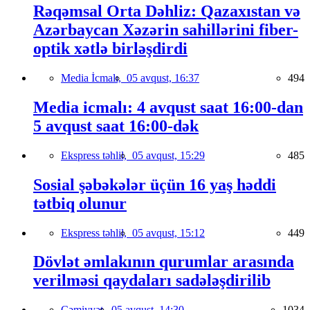
Rəqəmsal Orta Dəhliz: Qazaxıstan və
Azərbaycan Xəzərin sahillərini fiber-
optik xətlə birləşdirdi
Media İcmalı,
05 avqust, 16:37
494
Media icmalı: 4 avqust saat 16:00-dan
5 avqust saat 16:00-dək
Ekspress təhlil,
05 avqust, 15:29
485
Sosial şəbəkələr üçün 16 yaş həddi
tətbiq olunur
Ekspress təhlil,
05 avqust, 15:12
449
Dövlət əmlakının qurumlar arasında
verilməsi qaydaları sadələşdirilib
Cəmiyyət,
05 avqust, 14:30
1034