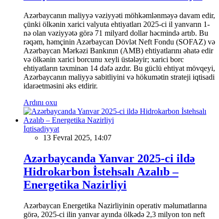
Azərbaycanın maliyyə vəziyyəti möhkəmlənməyə davam edir,
çünki ölkənin xarici valyuta ehtiyatları 2025-ci il yanvarın 1-
nə olan vəziyyətə görə 71 milyard dollar həcmində artıb. Bu
rəqəm, həmçinin Azərbaycan Dövlət Neft Fondu (SOFAZ) və
Azərbaycan Mərkəzi Bankının (AMB) ehtiyatlarını əhatə edir
və ölkənin xarici borcunu xeyli üstələyir; xarici borc
ehtiyatların təxminən 14 dəfə azdır. Bu güclü ehtiyat mövqeyi,
Azərbaycanın maliyyə sabitliyini və hökumətin strateji iqtisadi
idarəetməsini əks etdirir.
Ardını oxu
İqtisadiyyat
13 Fevral 2025, 14:07
Azərbaycanda Yanvar 2025-ci ildə
Hidrokarbon İstehsalı Azalıb –
Energetika Nazirliyi
Azərbaycan Energetika Nazirliyinin operativ məlumatlarına
görə, 2025-ci ilin yanvar ayında ölkədə 2,3 milyon ton neft