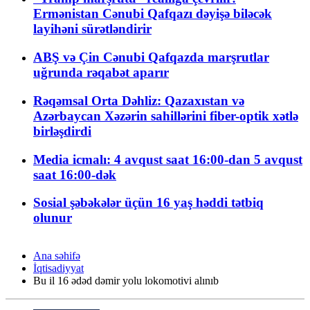
Ermənistan Cənubi Qafqazı dəyişə biləcək
layihəni sürətləndirir
ABŞ və Çin Cənubi Qafqazda marşrutlar
uğrunda rəqabət aparır
Rəqəmsal Orta Dəhliz: Qazaxıstan və
Azərbaycan Xəzərin sahillərini fiber-optik xətlə
birləşdirdi
Media icmalı: 4 avqust saat 16:00-dan 5 avqust
saat 16:00-dək
Sosial şəbəkələr üçün 16 yaş həddi tətbiq
olunur
Ana səhifə
İqtisadiyyat
Bu il 16 ədəd dəmir yolu lokomotivi alınıb