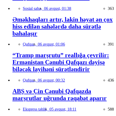
Sosial sahə,
06 avqust, 01:38
363
Əməkhaqları artır, lakin həyat ən çox
hiss edilən sahələrdə daha sürətlə
bahalaşır
Qafqaz,
06 avqust, 01:06
391
“Tramp marşrutu” reallığa çevrilir:
Ermənistan Cənubi Qafqazı dəyişə
biləcək layihəni sürətləndirir
Qafqaz,
06 avqust, 00:32
436
ABŞ və Çin Cənubi Qafqazda
marşrutlar uğrunda rəqabət aparır
Ekspress təhlil,
05 avqust, 18:11
588