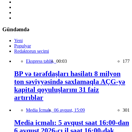
Gündəmdə
Yeni
Populyar
Redaktorun seçimi
Ekspress təhlil,
00:03
177
BP və tərəfdaşları hasilatı 8 milyon
ton səviyyəsində saxlamaqla AÇG-yə
kapital qoyuluşlarını 31 faiz
artırıblar
Media İcmalı,
06 avqust, 15:09
301
Media icmalı: 5 avqust saat 16:00-dan
6 avqust 2026-cı il saat 16:00-dək