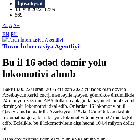
İqtisadiyyat
13 İyun 2022, 12:09
569
A-
A
A+
EN
RU
Turan İnformasiya Agentliyi
Bu il 16 ədəd dəmir yolu
lokomotivi alınıb
Bakı/13.06.22/Turan: 2016-cı ildən 2022-ci ilədək olan dövrdə
Azərbaycan xarici enerji mənbəyilə işləyən, gömrükdə ümumilikdə
245 milyon 358 min ABŞ dolları məbləğində bəyan edilən 47 ədəd
dəmir yolu lokomotivi idxal edib. Onlardan 16 lokomotiv bu il
Qazaxıstandan gətirilib.Azərbaycan Dövlət Gömrük Komitəsinin
məlumatına görə, bu il bir yük lokomotivi 6 milyon 527 min təşkil
edib. Beləliklə, bu il lokomotivlərin alışı həcmi 104,4 milyon dollar
ol...
Daha çox oxumaq üçün daxil olun və ya abunə olun