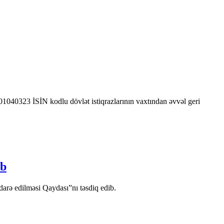
0323 İSİN kodlu dövlət istiqrazlarının vaxtından əvvəl geri
ib
arə edilməsi Qaydası”nı təsdiq edib.