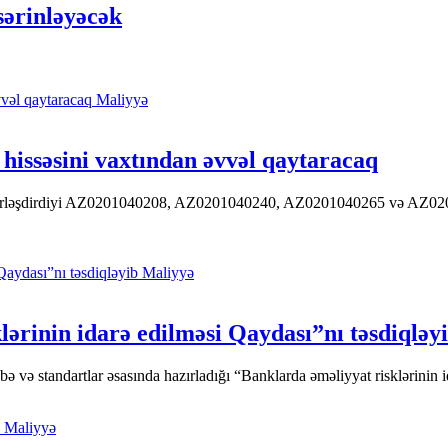
sərinləyəcək
Maliyyə
hissəsini vaxtından əvvəl qaytaracaq
 yerləşdirdiyi AZ0201040208, AZ0201040240, AZ0201040265 və AZ020104
Maliyyə
ərinin idarə edilməsi Qaydası”nı təsdiqləy
ə standartlar əsasında hazırladığı “Banklarda əməliyyat risklərinin id
Maliyyə