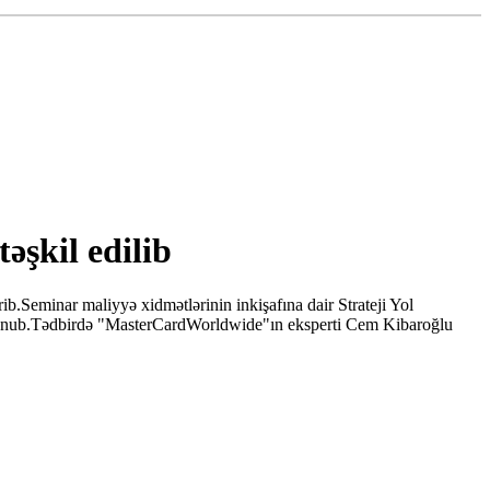
əşkil edilib
ib.Seminar maliyyə xidmətlərinin inkişafına dair Strateji Yol
l olunub.Tədbirdə "MasterCardWorldwide"ın eksperti Cem Kibaroğlu