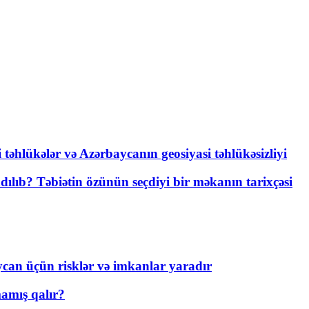
i təhlükələr və Azərbaycanın geosiyasi təhlükəsizliyi
lıb? Təbiətin özünün seçdiyi bir məkanın tarixçəsi
ycan üçün risklər və imkanlar yaradır
amış qalır?