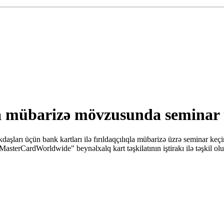
la mübarizə mövzusunda seminar t
ları üçün bank kartları ilə fırıldaqçılıqla mübarizə üzrə seminar keçir
 "MasterCardWorldwide" beynəlxalq kart təşkilatının iştirakı ilə təşki