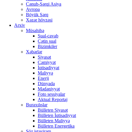
Cənub-Şərqi Asiya
Avropa
Böyük Şərq
Xəzər hövzəsi
Arxiv
Müsahibə
Sual-cavab
Çətin sual
Bizimkiler
Xəbərlər
Siyasət
Cəmiyyət
İqtisadiyyat
Maliyyə
Enerji
Dünyada
Mədəniyyət
Foto sessiyalar
Aktual Reportaj
Buraxılışlar
Bülleten Siyasət
Bülleten İqtisadiyyat
Bülleten Maliyyə
Bülleten Energetika
Söz istəyirəm