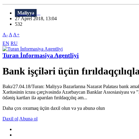
Maliyyə
27 Aprel 2018, 13:04
532
A-
A
A+
EN
RU
Turan İnformasiya Agentliyi
Bank işçiləri üçün fırıldaqçılıq
Bakı/27.04.18/Turan: Maliyyə Bazarlarına Nəzarət Palatası bank əməkdaş
Xəritəsinin icrası çərçivəsində Azərbaycan Banklar Assosiasiyası və
ödəniş kartları ilə aparılan fırıldaqçılıq əm...
Daha çox oxumaq üçün daxil olun və ya abunə olun
Daxil ol
Abunə ol