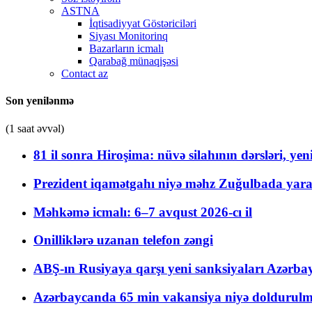
ASTNA
İqtisadiyyat Göstəriciləri
Siyası Monitorinq
Bazarların icmalı
Qarabağ münaqişəsi
Contact az
Son yenilənmə
(1 saat əvvəl)
81 il sonra Hiroşima: nüvə silahının dərsləri, yen
Prezident iqamətgahı niyə məhz Zuğulbada yaradı
Məhkəmə icmalı: 6–7 avqust 2026-cı il
Onilliklərə uzanan telefon zəngi
ABŞ-ın Rusiyaya qarşı yeni sanksiyaları Azərba
Azərbaycanda 65 min vakansiya niyə doldurulm