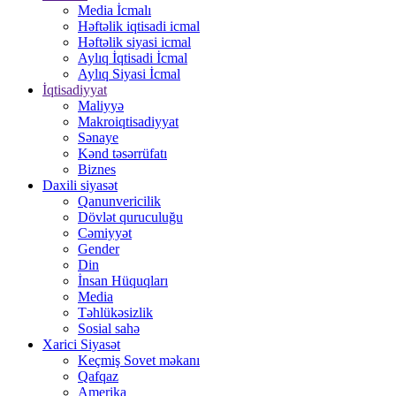
Media İcmalı
Həftəlik iqtisadi icmal
Həftəlik siyasi icmal
Aylıq İqtisadi İcmal
Aylıq Siyasi İcmal
İqtisadiyyat
Maliyyə
Makroiqtisadiyyat
Sənaye
Kənd təsərrüfatı
Biznes
Daxili siyasət
Qanunvericilik
Dövlət quruculuğu
Cəmiyyət
Gender
Din
İnsan Hüquqları
Media
Təhlükəsizlik
Sosial sahə
Xarici Siyasət
Keçmiş Sovet məkanı
Qafqaz
Amerika