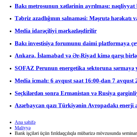
Bakı metrosunun xətlərinin ayrılması: nəqliyya
Təbriz azadlığının salnaməsi: Məşrutə hərəkatı v
Media idarəçiliyi mərkəzləşdirilir
Bakı investisiya forumunu daimi platformaya çevi
Ankara, İslamabad və Ər-Riyad kimə qarşı birlə
SOFAZ Perunun energetika sektoruna sərmayə ya
Media icmalı: 6 avqust saat 16:00-dan 7 avqust 2
Seçkilərdən sonra Ermənistan və Rusiya gərginliyi
Azərbaycan qazı Türkiyənin Avropadakı enerji am
Ana səhifə
Maliyyə
Bank işçiləri üçün fırıldaqçılıqla mübarizə mövzusunda seminar 