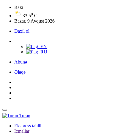
Bakı
0
33.5
C
Bazar, 9 Avqust 2026
Daxil ol
Abunə
Əlaqə
Turan
Ekspress təhlil
İcmallar