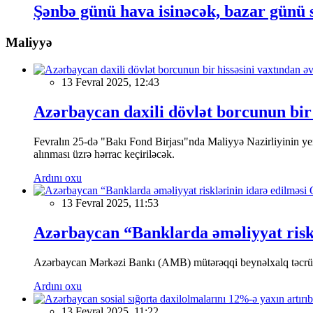
Şənbə günü hava isinəcək, bazar günü 
Maliyyə
13 Fevral 2025, 12:43
Azərbaycan daxili dövlət borcunun bir 
Fevralın 25-də "Bakı Fond Birjası"nda Maliyyə Nazirliyinin
alınması üzrə hərrac keçiriləcək.
Ardını oxu
13 Fevral 2025, 11:53
Azərbaycan “Banklarda əməliyyat riskl
Azərbaycan Mərkəzi Bankı (AMB) mütərəqqi beynəlxalq təcrübə v
Ardını oxu
13 Fevral 2025, 11:22