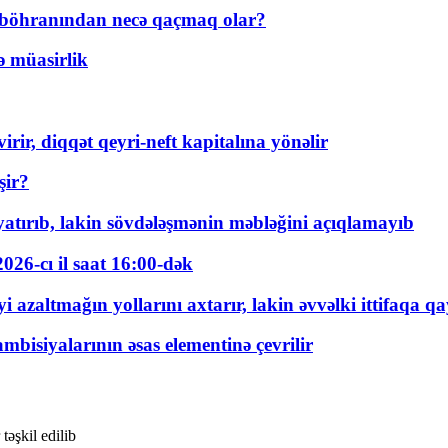
t böhranından necə qaçmaq olar?
ə müasirlik
rir, diqqət qeyri-neft kapitalına yönəlir
şir?
tırıb, lakin sövdələşmənin məbləğini açıqlamayıb
026-cı il saat 16:00-dək
 azaltmağın yollarını axtarır, lakin əvvəlki ittifaqa qa
bisiyalarının əsas elementinə çevrilir
təşkil edilib