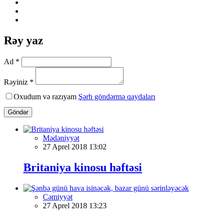
Rəy yaz
Ad *
Rəyiniz *
Oxudum və razıyam
Şərh göndərmə qaydaları
Göndər
Mədəniyyət
27 Aprel 2018 13:02
Britaniya kinosu həftəsi
Cəmiyyət
27 Aprel 2018 13:23