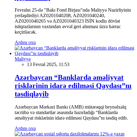
Fevralın 25-də "Bakı Fond Birjası"nda Maliyyə Nazirliyinin
yerləşdirdiyi AZ0201040208, AZ0201040240,
AZ0201040265 və AZ0201040323 İSİN kodlu dövlət
istiqrazlarının vaxtından əvvəl geri alınması üzrə hərrac
keçiriləcək.
Ardını oxu
Maliyyə
13 Fevral 2025, 11:53
Azərbaycan “Banklarda əməliyyat
risklərinin idarə edilməsi Qaydası”nı
təsdiqləyib
Azərbaycan Mərkəzi Bankı (AMB) mütərəqqi beynəlxalq
təcrübə və standartlar əsasında hazırladığı “Banklarda
əməliyyat risklərinin idarə edilməsi Qaydası”nı təsdiq edib.
Ardını oxu