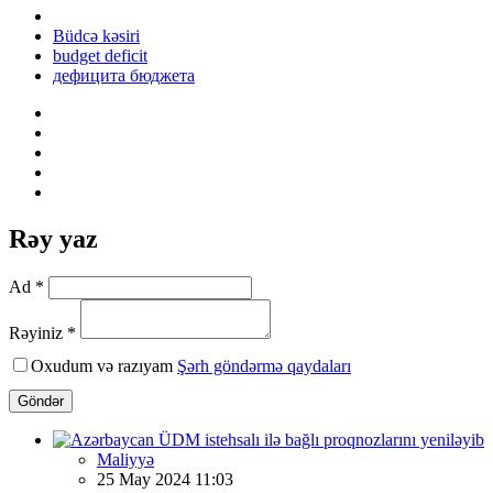
Büdcə kəsiri
budget deficit
дефицита бюджета
Rəy yaz
Ad *
Rəyiniz *
Oxudum və razıyam
Şərh göndərmə qaydaları
Göndər
Maliyyə
25 May 2024 11:03