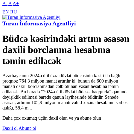
A-
A
A+
EN
RU
Turan İnformasiya Agentliyi
Büdcə kəsirindəki artım əsasən
daxili borclanma hesabına
təmin ediləcək
Azərbaycanın 2024-cü il üzrə dövlət büdcəsinin kəsiri ilə bağlı
proqnoz 764,3 milyon manat artırılır ki, bunun da 600 milyon
manatı daxili borclanmadan cəlb olunan vəsait hesabına təmin
ediləcək. Bu barədə “2024-cü il dövlət büdcəsi haqqında” qanunda
dəyişiklik edilməsi barədə qanun layihəsində bildirilir. Sənədə
əsasən, artımın 105,9 milyon manatı vahid xəzinə hesabının sərbəst
qalığı, 58,4 m...
Daha çox oxumaq üçün daxil olun və ya abunə olun
Daxil ol
Abunə ol