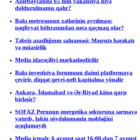
Azərbaycanda 65 min vakansiya niyə
doldurulmamış qalır?
Bakı metrosunun xətlərinin ayrılması:
nəqliyyat böhranından necə qaçmaq olar?
Təbriz azadlığının salnaməsi: Məşrutə hərəkatı
və müasirlik
Media idarəçiliyi mərkəzləşdirilir
Bakı investisiya forumunu daimi platformaya
çevirir, diqqət qeyri-neft kapitalına yönəlir
Ankara, İslamabad və Ər-Riyad kimə qarşı
birləşir?
SOFAZ Perunun energetika sektoruna sərmayə
yatırıb, lakin sövdələşmənin məbləğini
açıqlamayıb
Media icmalı: 6 avqust saat 16:00-dan 7 avqust