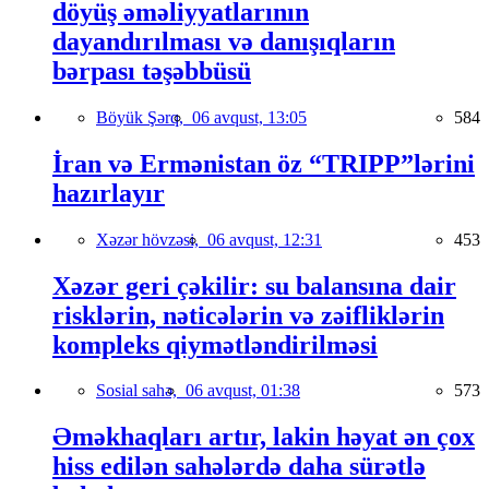
döyüş əməliyyatlarının
dayandırılması və danışıqların
bərpası təşəbbüsü
Böyük Şərq,
06 avqust, 13:05
584
İran və Ermənistan öz “TRIPP”lərini
hazırlayır
Xəzər hövzəsi,
06 avqust, 12:31
453
Xəzər geri çəkilir: su balansına dair
risklərin, nəticələrin və zəifliklərin
kompleks qiymətləndirilməsi
Sosial sahə,
06 avqust, 01:38
573
Əməkhaqları artır, lakin həyat ən çox
hiss edilən sahələrdə daha sürətlə