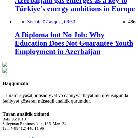
Azerbaijani gas emerges as a key to
Türkiye’s energy ambitions in Europe
Social,
07 avqust, 08:59
486
A Diploma but No Job: Why
Education Does Not Guarantee Youth
Employment in Azerbaijan
Haqqımızda
“Turan” siyasət, iqtisadiyyat və cəmiyyət həyatının qovuşuğunda
fəaliyyət göstərən müstəqil analitik qurumdur.
Turan analitik xidməti
Bakı, AZ1010
Süleyman Rəhimov küç.,186, Mən. 24
Tel.: (+99412) 440 11 96