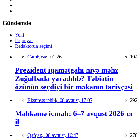
Gündəmdə
Yeni
Populyar
Redaktorun seçimi
Cəmiyyət,
01:26
194
Prezident iqamətgahı niyə məhz
Zuğulbada yaradılıb? Təbiətin
özünün seçdiyi bir məkanın tarixçəsi
Ekspress təhlil,
08 avqust, 17:07
292
Məhkəmə icmalı: 6–7 avqust 2026-cı
il
Qafqaz,
08 avqust, 16:47
278