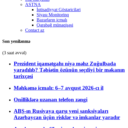
ASTNA
İqtisadiyyat Göstəriciləri
Siyası Monitorinq
Bazarların icmalı
Qarabağ münaqişəsi
Contact az
Son yenilənmə
(3 saat əvvəl)
Prezident iqamətgahı niyə məhz Zuğulbada
yaradılıb? Təbiətin özünün seçdiyi bir məkanın
tarixçəsi
Məhkəmə icmalı: 6–7 avqust 2026-cı il
Onilliklərə uzanan telefon zəngi
ABŞ-ın Rusiyaya qarşı yeni sanksiyaları
Azərbaycan üçün risklər və imkanlar yaradır