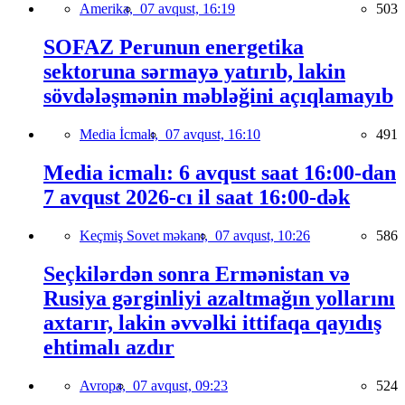
Amerika,
07 avqust, 16:19
503
SOFAZ Perunun energetika
sektoruna sərmayə yatırıb, lakin
sövdələşmənin məbləğini açıqlamayıb
Media İcmalı,
07 avqust, 16:10
491
Media icmalı: 6 avqust saat 16:00-dan
7 avqust 2026-cı il saat 16:00-dək
Keçmiş Sovet məkanı,
07 avqust, 10:26
586
Seçkilərdən sonra Ermənistan və
Rusiya gərginliyi azaltmağın yollarını
axtarır, lakin əvvəlki ittifaqa qayıdış
ehtimalı azdır
Avropa,
07 avqust, 09:23
524