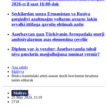
2026-cı il saat 16:00-dək
Seçkilərdən sonra Ermənistan və Rusiya
gərginliyi azaltmağın yollarını axtarır, lakin
əvvəlki ittifaqa qayıdış ehtimalı azdır
Azərbaycan qazı Türkiyənin Avropadakı enerji
ambisiyalarının əsas elementinə çevrilir
Diplom var, iş yoxdur: Azərbaycanda təhsil
niyə gənclərin məşğulluğuna təminat vermir?
Ana səhifə
Maliyyə
Büdcə kəsirindəki artım əsasən daxili borclanma hesabına
təmin ediləcək
Maliyyə
25 May 2024, 11:19
2718