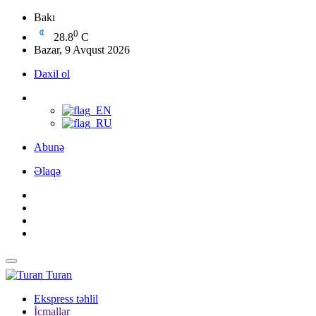
Bakı
0
28.8
C
Bazar, 9 Avqust 2026
Daxil ol
Abunə
Əlaqə
Turan
Ekspress təhlil
İcmallar