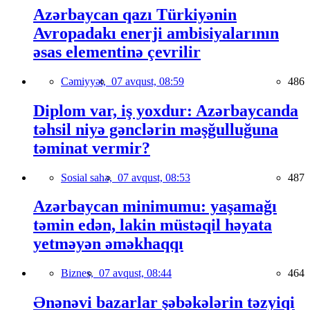
Azərbaycan qazı Türkiyənin
Avropadakı enerji ambisiyalarının
əsas elementinə çevrilir
Cəmiyyət,
07 avqust, 08:59
486
Diplom var, iş yoxdur: Azərbaycanda
təhsil niyə gənclərin məşğulluğuna
təminat vermir?
Sosial sahə,
07 avqust, 08:53
487
Azərbaycan minimumu: yaşamağı
təmin edən, lakin müstəqil həyata
yetməyən əməkhaqqı
Biznes,
07 avqust, 08:44
464
Ənənəvi bazarlar şəbəkələrin təzyiqi