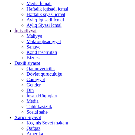
Media İcmalı
Həftəlik iqtisadi icmal
Həftəlik siyasi icmal
Aylıq İqtisadi İcmal
Aylıq Siyasi İcmal
İqtisadiyyat
Maliyyə
Makroiqtisadiyyat
Sənaye
Kənd təsərrüfatı
Biznes
Daxili siyasət
Qanunvericilik
Dövlət quruculuğu
Cəmiyyət
Gender
Din
İnsan Hüquqları
Media
Təhlükəsizlik
Sosial sahə
Xarici Siyasət
Keçmiş Sovet məkanı
Qafqaz
Amerika