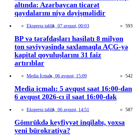
altında: Azərbaycan ticarət
qaydalarını niyə dəyişməlidir
Ekspress təhlil,
07 avqust, 00:03
593
BP və tərəfdaşları hasilatı 8 milyon
ton səviyyəsində saxlamaqla AÇG-yə
kapital qoyuluşlarını 31 faiz
artırıblar
Media İcmalı,
06 avqust, 15:09
542
Media icmalı: 5 avqust saat 16:00-dan
6 avqust 2026-cı il saat 16:00-dək
Ekspress təhlil,
06 avqust, 14:51
587
Gömrükdə keyfiyyət inqilabı, yoxsa
yeni bürokratiya?