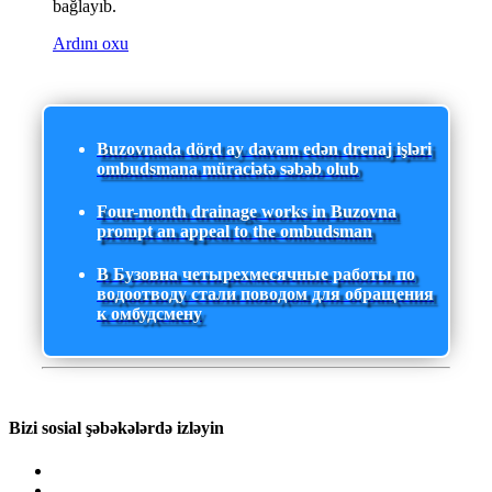
bağlayıb.
Ardını oxu
Buzovnada dörd ay davam edən drenaj işləri
ombudsmana müraciətə səbəb olub
Four-month drainage works in Buzovna
prompt an appeal to the ombudsman
В Бузовна четырехмесячные работы по
водоотводу стали поводом для обращения
к омбудсмену
Bizi sosial şəbəkələrdə izləyin