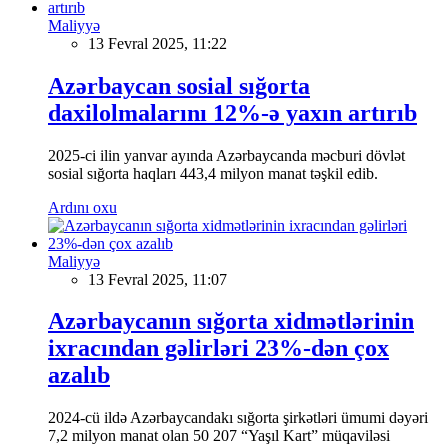
Maliyyə
13 Fevral 2025, 11:22
Azərbaycan sosial sığorta
daxilolmalarını 12%-ə yaxın artırıb
2025-ci ilin yanvar ayında Azərbaycanda məcburi dövlət
sosial sığorta haqları 443,4 milyon manat təşkil edib.
Ardını oxu
Maliyyə
13 Fevral 2025, 11:07
Azərbaycanın sığorta xidmətlərinin
ixracından gəlirləri 23%-dən çox
azalıb
2024-cü ildə Azərbaycandakı sığorta şirkətləri ümumi dəyəri
7,2 milyon manat olan 50 207 “Yaşıl Kart” müqaviləsi