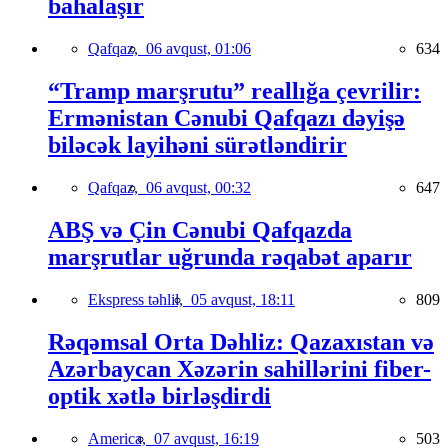
bahalaşır
Qafqaz,
06 avqust, 01:06
634
“Tramp marşrutu” reallığa çevrilir:
Ermənistan Cənubi Qafqazı dəyişə
biləcək layihəni sürətləndirir
Qafqaz,
06 avqust, 00:32
647
ABŞ və Çin Cənubi Qafqazda
marşrutlar uğrunda rəqabət aparır
Ekspress təhlil,
05 avqust, 18:11
809
Rəqəmsal Orta Dəhliz: Qazaxıstan və
Azərbaycan Xəzərin sahillərini fiber-
optik xətlə birləşdirdi
America,
07 avqust, 16:19
503