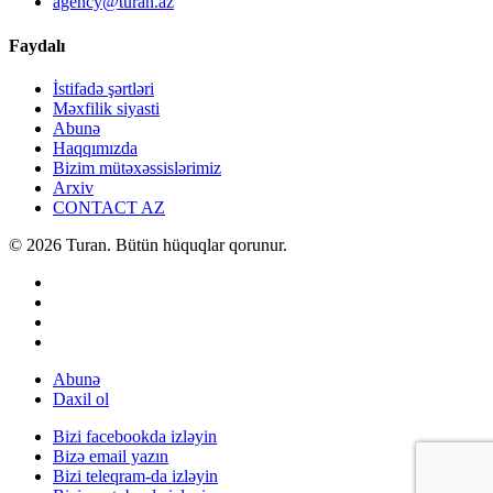
agency@turan.az
Faydalı
İstifadə şərtləri
Məxfilik siyasti
Abunə
Haqqımızda
Bizim mütəxəssislərimiz
Arxiv
CONTACT AZ
© 2026 Turan. Bütün hüquqlar qorunur.
Abunə
Daxil ol
Bizi facebookda izləyin
Bizə email yazın
Bizi teleqram-da izləyin