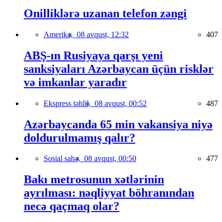
Onilliklərə uzanan telefon zəngi
Amerika,
08 avqust, 12:32
407
ABŞ-ın Rusiyaya qarşı yeni
sanksiyaları Azərbaycan üçün risklər
və imkanlar yaradır
Ekspress təhlil,
08 avqust, 00:52
487
Azərbaycanda 65 min vakansiya niyə
doldurulmamış qalır?
Sosial sahə,
08 avqust, 00:50
477
Bakı metrosunun xətlərinin
ayrılması: nəqliyyat böhranından
necə qaçmaq olar?