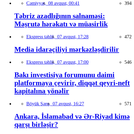
Cəmiyyət,
08 avqust, 00:41
394
Təbriz azadlığının salnaməsi:
Məşrutə hərəkatı və müasirlik
Ekspress təhlil,
07 avqust, 17:28
472
Media idarəçiliyi mərkəzləşdirilir
Ekspress təhlil,
07 avqust, 17:00
546
Bakı investisiya forumunu daimi
platformaya çevirir, diqqət qeyri-neft
kapitalına yönəlir
Böyük Şərq,
07 avqust, 16:27
571
Ankara, İslamabad və Ər-Riyad kimə
qarşı birləşir?