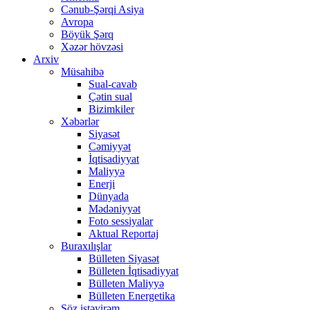
Cənub-Şərqi Asiya
Avropa
Böyük Şərq
Xəzər hövzəsi
Arxiv
Müsahibə
Sual-cavab
Çətin sual
Bizimkiler
Xəbərlər
Siyasət
Cəmiyyət
İqtisadiyyat
Maliyyə
Enerji
Dünyada
Mədəniyyət
Foto sessiyalar
Aktual Reportaj
Buraxılışlar
Bülleten Siyasət
Bülleten İqtisadiyyat
Bülleten Maliyyə
Bülleten Energetika
Söz istəyirəm