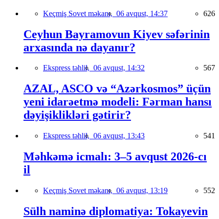
Keçmiş Sovet məkanı,
06 avqust, 14:37
626
Ceyhun Bayramovun Kiyev səfərinin
arxasında nə dayanır?
Ekspress təhlil,
06 avqust, 14:32
567
AZAL, ASCO və “Azərkosmos” üçün
yeni idarəetmə modeli: Fərman hansı
dəyişiklikləri gətirir?
Ekspress təhlil,
06 avqust, 13:43
541
Məhkəmə icmalı: 3–5 avqust 2026-cı
il
Keçmiş Sovet məkanı,
06 avqust, 13:19
552
Sülh naminə diplomatiya: Tokayevin