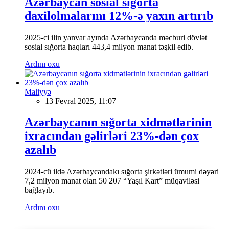
Azərbaycan sosial sığorta
daxilolmalarını 12%-ə yaxın artırıb
2025-ci ilin yanvar ayında Azərbaycanda məcburi dövlət
sosial sığorta haqları 443,4 milyon manat təşkil edib.
Ardını oxu
Maliyyə
13 Fevral 2025, 11:07
Azərbaycanın sığorta xidmətlərinin
ixracından gəlirləri 23%-dən çox
azalıb
2024-cü ildə Azərbaycandakı sığorta şirkətləri ümumi dəyəri
7,2 milyon manat olan 50 207 “Yaşıl Kart” müqaviləsi
bağlayıb.
Ardını oxu