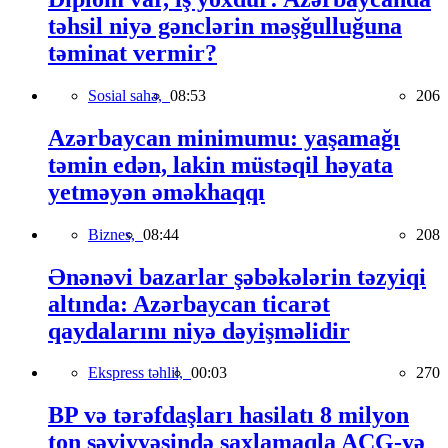
təhsil niyə gənclərin məşğulluğuna
təminat vermir?
Sosial sahə,
08:53
206
Azərbaycan minimumu: yaşamağı
təmin edən, lakin müstəqil həyata
yetməyən əməkhaqqı
Biznes,
08:44
208
Ənənəvi bazarlar şəbəkələrin təzyiqi
altında: Azərbaycan ticarət
qaydalarını niyə dəyişməlidir
Ekspress təhlil,
00:03
270
BP və tərəfdaşları hasilatı 8 milyon
ton səviyyəsində saxlamaqla AÇG-yə