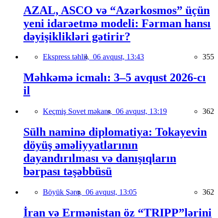
AZAL, ASCO və “Azərkosmos” üçün
yeni idarəetmə modeli: Fərman hansı
dəyişiklikləri gətirir?
Ekspress təhlil,
06 avqust, 13:43
355
Məhkəmə icmalı: 3–5 avqust 2026-cı
il
Keçmiş Sovet məkanı,
06 avqust, 13:19
362
Sülh naminə diplomatiya: Tokayevin
döyüş əməliyyatlarının
dayandırılması və danışıqların
bərpası təşəbbüsü
Böyük Şərq,
06 avqust, 13:05
362
İran və Ermənistan öz “TRIPP”lərini