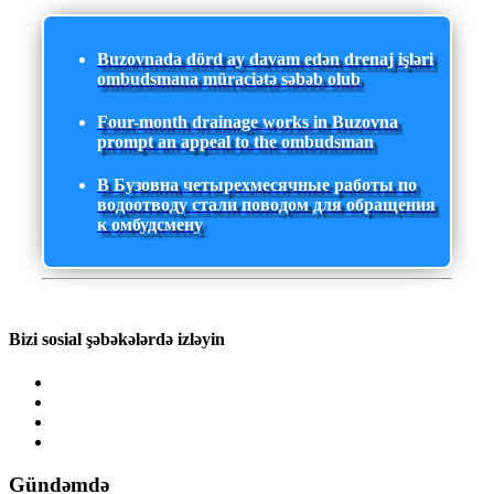
Buzovnada dörd ay davam edən drenaj işləri
ombudsmana müraciətə səbəb olub
Four-month drainage works in Buzovna
prompt an appeal to the ombudsman
В Бузовна четырехмесячные работы по
водоотводу стали поводом для обращения
к омбудсмену
Bizi sosial şəbəkələrdə izləyin
Gündəmdə