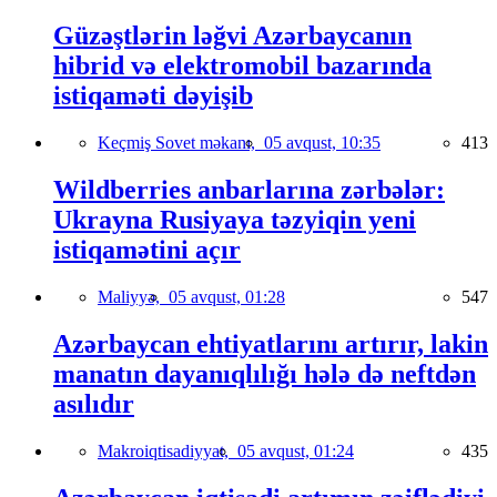
Güzəştlərin ləğvi Azərbaycanın
hibrid və elektromobil bazarında
istiqaməti dəyişib
Keçmiş Sovet məkanı,
05 avqust, 10:35
413
Wildberries anbarlarına zərbələr:
Ukrayna Rusiyaya təzyiqin yeni
istiqamətini açır
Maliyyə,
05 avqust, 01:28
547
Azərbaycan ehtiyatlarını artırır, lakin
manatın dayanıqlılığı hələ də neftdən
asılıdır
Makroiqtisadiyyat,
05 avqust, 01:24
435