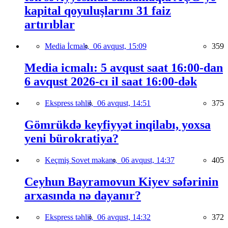
kapital qoyuluşlarını 31 faiz
artırıblar
Media İcmalı,
06 avqust, 15:09
359
Media icmalı: 5 avqust saat 16:00-dan
6 avqust 2026-cı il saat 16:00-dək
Ekspress təhlil,
06 avqust, 14:51
375
Gömrükdə keyfiyyət inqilabı, yoxsa
yeni bürokratiya?
Keçmiş Sovet məkanı,
06 avqust, 14:37
405
Ceyhun Bayramovun Kiyev səfərinin
arxasında nə dayanır?
Ekspress təhlil,
06 avqust, 14:32
372