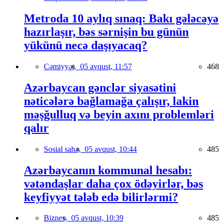
Metroda 10 aylıq sınaq: Bakı gələcəyə
hazırlaşır, bəs sərnişin bu günün
yükünü necə daşıyacaq?
Cəmiyyət,
05 avqust, 11:57
468
Azərbaycan gənclər siyasətini
nəticələrə bağlamağa çalışır, lakin
məşğulluq və beyin axını problemləri
qalır
Sosial sahə,
05 avqust, 10:44
485
Azərbaycanın kommunal hesabı:
vətəndaşlar daha çox ödəyirlər, bəs
keyfiyyət tələb edə bilirlərmi?
Biznes,
05 avqust, 10:39
485