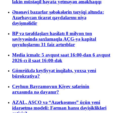
lakin müstəqil həyata yetməyən əməkhaqqı
Ənənəvi bazarlar şəbəkələrin təzyiqi altında:
Azərbaycan ticarət qaydalarını niyə
dəyişməlidir
BP və tərəfdaşları hasilatı 8 milyon ton
səviyyəsində saxlamaqla AÇG-yə kapital
qoyuluşlarını 31 faiz artırıblar
Media icmalı: 5 avqust saat 16:00-dan 6 avqust
2026-cı il saat 16:00-dək
Gömrükdə keyfiyyət inqilabı, yoxsa yeni
bürokratiya?
Ceyhun Bayramovun Kiyev səfərinin
arxasında nə dayanır?
AZAL, ASCO və “Azərkosmos” üçün yeni
idarəetmə modeli: Fərman hansı dəyişiklikləri