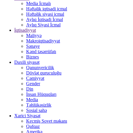
Media İcmalı
Həftəlik iqtisadi icmal
Həftəlik siyasi icmal
Aylıq İqtisadi İcmal
Aylıq Siyasi İcmal
İqtisadiyyat
Maliyyə
Makroiqtisadiyyat
Sənaye
Kənd təsərrüfatı
Biznes
Daxili siyasət
Qanunvericilik
Dövlət quruculuğu
Cəmiyyət
Gender
Din
İnsan Hüquqları
Media
Təhlükəsizlik
Sosial sahə
Xarici Siyasət
Keçmiş Sovet məkanı
Qafqaz
Amerika