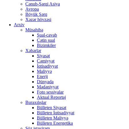
Cənub-Şərqi Asiya
Avropa
Böyük Şərq
Xəzər hövzəsi
Arxiv
Müsahibə
Sual-cavab
Çətin sual
Bizimkiler
Xəbərlər
Siyasət
Cəmiyyət
İqtisadiyyat
Maliyyə
Enerji
Dünyada
Mədəniyyət
Foto sessiyalar
Aktual Reportaj
Buraxılışlar
Bülleten Siyasət
Bülleten İqtisadiyyat
Bülleten Maliyyə
Bülleten Energetika
Söz istəyirəm