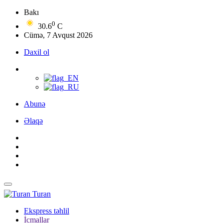
Bakı
0
30.6
C
Cümə, 7 Avqust 2026
Daxil ol
Abunə
Əlaqə
Turan
Ekspress təhlil
İcmallar