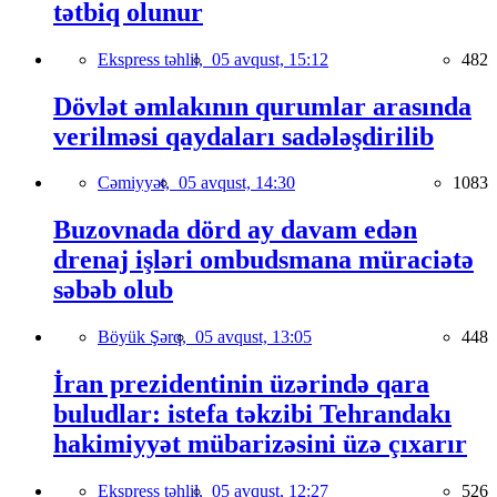
tətbiq olunur
Ekspress təhlil,
05 avqust, 15:12
482
Dövlət əmlakının qurumlar arasında
verilməsi qaydaları sadələşdirilib
Cəmiyyət,
05 avqust, 14:30
1083
Buzovnada dörd ay davam edən
drenaj işləri ombudsmana müraciətə
səbəb olub
Böyük Şərq,
05 avqust, 13:05
448
İran prezidentinin üzərində qara
buludlar: istefa təkzibi Tehrandakı
hakimiyyət mübarizəsini üzə çıxarır
Ekspress təhlil,
05 avqust, 12:27
526