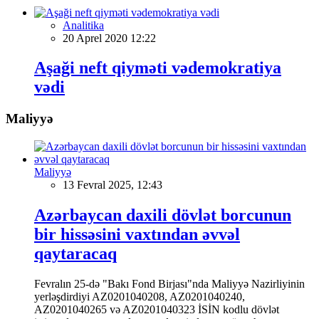
Analitika
20 Aprel 2020 12:22
Aşaği neft qiyməti vədemokratiya
vədi
Maliyyə
Maliyyə
13 Fevral 2025, 12:43
Azərbaycan daxili dövlət borcunun
bir hissəsini vaxtından əvvəl
qaytaracaq
Fevralın 25-də "Bakı Fond Birjası"nda Maliyyə Nazirliyinin
yerləşdirdiyi AZ0201040208, AZ0201040240,
AZ0201040265 və AZ0201040323 İSİN kodlu dövlət