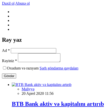
Daxil ol
Abunə ol
Rəy yaz
Ad *
Rəyiniz *
Oxudum və razıyam
Şərh göndərmə qaydaları
Göndər
Maliyyə
20 Aprel 2020 11:56
BTB Bank aktiv və kapitalını artırıb