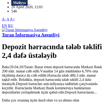
Maliyyə
20 Aprel 2020, 12:01
546
A-
A
A+
EN
RU
Turan İnformasiya Agentliyi
Depozit hərracında tələb təklifi
2,4 dəfə üstələyib
Bakı/20.04.20/Turan: Bazar ertəsi depozit hərracında Mərkəzi Bank
200 mln. manat cəlb edib.Vəsaitlər 14 gün müddətinə 6,76% orta
ölçülmüş dərəcə ilə cəlb edilib.Hərracda tələb 480,3 mln. manat
təşkil edib. Beləliklə, depozit hərracında tələb təklifi 2,4 dəfə
üstələyib.Depozit hərracları anti-inflyasiya tədbirləri çərçivəsində
keçirilir. Hərraclarda Mərkəzi Bank kommersiya banklarının
depozitlərini yerləşdirmək üçün qəbul edir.Depozit hərraclarını...
Daha çox oxumaq üçün daxil olun və ya abunə olun