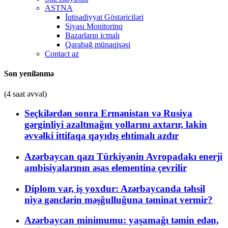
ASTNA
İqtisadiyyat Göstəriciləri
Siyası Monitorinq
Bazarların icmalı
Qarabağ münaqişəsi
Contact az
Son yenilənmə
(4 saat əvvəl)
Seçkilərdən sonra Ermənistan və Rusiya
gərginliyi azaltmağın yollarını axtarır, lakin
əvvəlki ittifaqa qayıdış ehtimalı azdır
Azərbaycan qazı Türkiyənin Avropadakı enerji
ambisiyalarının əsas elementinə çevrilir
Diplom var, iş yoxdur: Azərbaycanda təhsil
niyə gənclərin məşğulluğuna təminat vermir?
Azərbaycan minimumu: yaşamağı təmin edən,