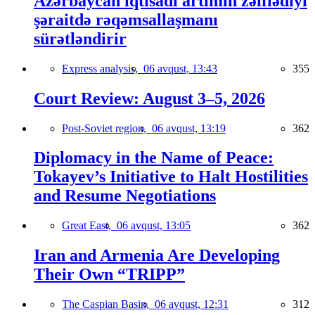
Azərbaycan iqtisadi artımın zəiflədiyi
şəraitdə rəqəmsallaşmanı
sürətləndirir
Express analysis,
06 avqust, 13:43
355
Court Review: August 3–5, 2026
Post-Soviet region,
06 avqust, 13:19
362
Diplomacy in the Name of Peace:
Tokayev’s Initiative to Halt Hostilities
and Resume Negotiations
Great East,
06 avqust, 13:05
362
Iran and Armenia Are Developing
Their Own “TRIPP”
The Caspian Basin,
06 avqust, 12:31
312