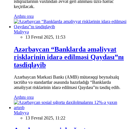
istiqrazlarının vaxtından əvvəl geri alınması üzrə hərrac
keçiriləcək.
Ardını oxu
Maliyyə
13 Fevral 2025, 11:53
Azərbaycan “Banklarda əməliyyat
risklərinin idarə edilməsi Qaydası”nı
təsdiqləyib
Azərbaycan Mərkəzi Bankı (AMB) mütərəqqi beynəlxalq
təcrübə və standartlar əsasında hazırladığı “Banklarda
əməliyyat risklərinin idarə edilməsi Qaydası”nı təsdiq edib.
Ardını oxu
Maliyyə
13 Fevral 2025, 11:22