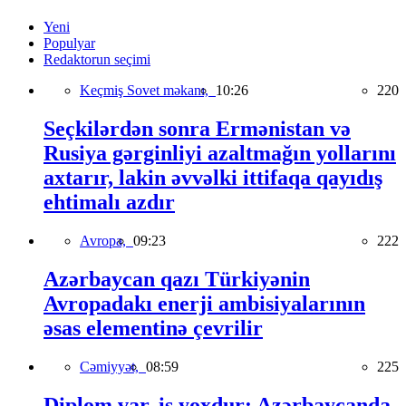
Yeni
Populyar
Redaktorun seçimi
Keçmiş Sovet məkanı,
10:26
220
Seçkilərdən sonra Ermənistan və
Rusiya gərginliyi azaltmağın yollarını
axtarır, lakin əvvəlki ittifaqa qayıdış
ehtimalı azdır
Avropa,
09:23
222
Azərbaycan qazı Türkiyənin
Avropadakı enerji ambisiyalarının
əsas elementinə çevrilir
Cəmiyyət,
08:59
225
Diplom var, iş yoxdur: Azərbaycanda