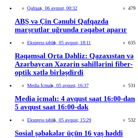
Qafqaz,
06 avqust, 00:32
479
ABŞ və Çin Cənubi Qafqazda
marşrutlar uğrunda rəqabət aparır
Ekspress təhlil,
05 avqust, 18:11
635
Rəqəmsal Orta Dəhliz: Qazaxıstan və
Azərbaycan Xəzərin sahillərini fiber-
optik xətlə birləşdirdi
Media İcmalı,
05 avqust, 16:37
531
Media icmalı: 4 avqust saat 16:00-dan
5 avqust saat 16:00-dək
Ekspress təhlil,
05 avqust, 15:29
532
Sosial şəbəkələr üçün 16 yaş həddi