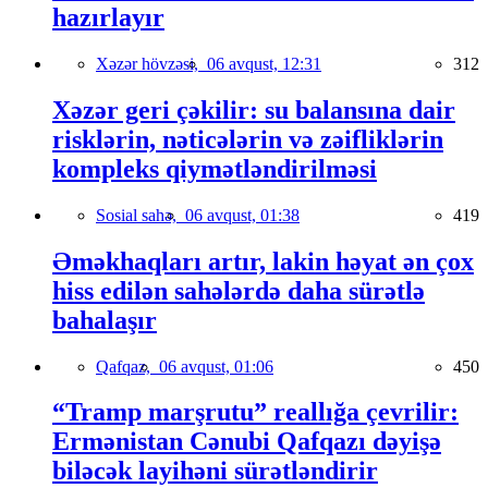
hazırlayır
Xəzər hövzəsi,
06 avqust, 12:31
312
Xəzər geri çəkilir: su balansına dair
risklərin, nəticələrin və zəifliklərin
kompleks qiymətləndirilməsi
Sosial sahə,
06 avqust, 01:38
419
Əməkhaqları artır, lakin həyat ən çox
hiss edilən sahələrdə daha sürətlə
bahalaşır
Qafqaz,
06 avqust, 01:06
450
“Tramp marşrutu” reallığa çevrilir:
Ermənistan Cənubi Qafqazı dəyişə
biləcək layihəni sürətləndirir