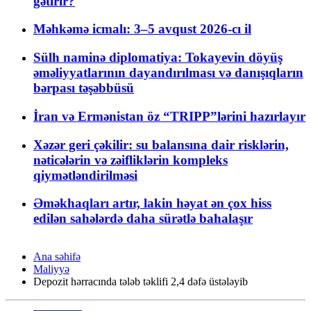
gətirir?
Məhkəmə icmalı: 3–5 avqust 2026-cı il
Sülh naminə diplomatiya: Tokayevin döyüş
əməliyyatlarının dayandırılması və danışıqların
bərpası təşəbbüsü
İran və Ermənistan öz “TRIPP”lərini hazırlayır
Xəzər geri çəkilir: su balansına dair risklərin,
nəticələrin və zəifliklərin kompleks
qiymətləndirilməsi
Əməkhaqları artır, lakin həyat ən çox hiss
edilən sahələrdə daha sürətlə bahalaşır
Ana səhifə
Maliyyə
Depozit hərracında tələb təklifi 2,4 dəfə üstələyib