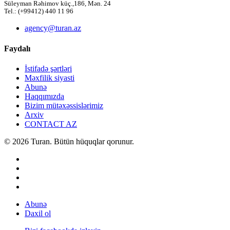
Süleyman Rəhimov küç.,186, Mən. 24
Tel.: (+99412) 440 11 96
agency@turan.az
Faydalı
İstifadə şərtləri
Məxfilik siyasti
Abunə
Haqqımızda
Bizim mütəxəssislərimiz
Arxiv
CONTACT AZ
© 2026 Turan. Bütün hüquqlar qorunur.
Abunə
Daxil ol