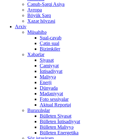
Cənub-Şərqi Asiya
Avropa
Böyük Şərq
Xəzər hövzəsi
Arxiv
Müsahibə
Sual-cavab
Çətin sual
Bizimkiler
Xəbərlər
Siyasət
Cəmiyyət
İqtisadiyyat
Maliyyə
Enerji
Dünyada
Mədəniyyət
Foto sessiyalar
Aktual Reportaj
Buraxılışlar
Bülleten Siyasət
Bülleten İqtisadiyyat
Bülleten Maliyyə
Bülleten Energetika
Söz istəyirəm