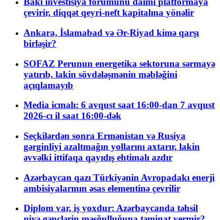
Bakı investisiya forumunu daimi platformaya
çevirir, diqqət qeyri-neft kapitalına yönəlir
Ankara, İslamabad və Ər-Riyad kimə qarşı
birləşir?
SOFAZ Perunun energetika sektoruna sərmayə
yatırıb, lakin sövdələşmənin məbləğini
açıqlamayıb
Media icmalı: 6 avqust saat 16:00-dan 7 avqust
2026-cı il saat 16:00-dək
Seçkilərdən sonra Ermənistan və Rusiya
gərginliyi azaltmağın yollarını axtarır, lakin
əvvəlki ittifaqa qayıdış ehtimalı azdır
Azərbaycan qazı Türkiyənin Avropadakı enerji
ambisiyalarının əsas elementinə çevrilir
Diplom var, iş yoxdur: Azərbaycanda təhsil
niyə gənclərin məşğulluğuna təminat vermir?