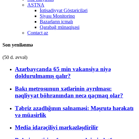
ASTNA
İqtisadiyyat Göstəriciləri
Siyası Monitorinq
Bazarların icmalı
Qarabağ münaqişəsi
Contact az
Son yenilənmə
(50 d. əvvəl)
Azərbaycanda 65 min vakansiya niyə
doldurulmamış qalır?
Bakı metrosunun xətlərinin ayrılması:
nəqliyyat böhranından necə qaçmaq olar?
Təbriz azadlığının salnaməsi: Məşrutə hərəkatı
və müasirlik
Media idarəçiliyi mərkəzləşdirilir