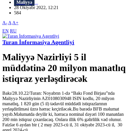
Maliyyə
28 Oktyabr 2022, 12:21
584
A-
A
A+
EN
RU
Turan İnformasiya Agentliyi
Maliyyə Nazirliyi 5 il
müddətinə 20 milyon manatlıq
istiqraz yerləşdirəcək
Bakı/28.10.22/Turan: Noyabrın 1-də “Bakı Fond Birjası”nda
Maliyyə Nazirliyinin AZ0108030948 ISIN kodlu, 20 milyon
manatlıq, 1 820 gün (5 il) tədavül müddətli istiqrazlarının
yerləşdirilməsi üzrə hərrac keçiriləcək.Bu barədə BFB məlumat
yayıb.Məlumatda deyilir ki, hərraca nominal dəyəri 100 manatdan
200 min istiqraz çıxarılacaq. Onlara illik 6% gəlirlilik vəd olunur.
Faizlər 6 aydan bir ( 2 may 2023-cü il, 31 oktyabr 2023-cü il, 30
aprel 2024-cü...