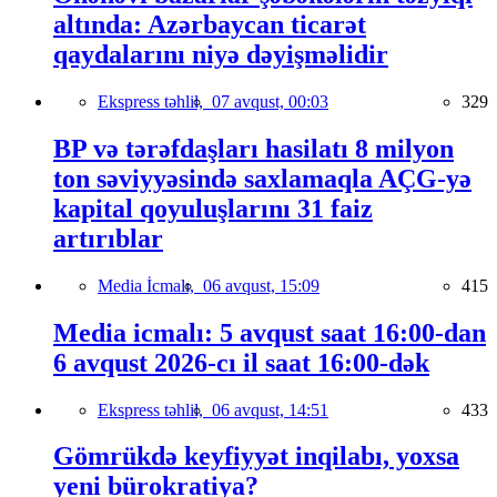
altında: Azərbaycan ticarət
qaydalarını niyə dəyişməlidir
Ekspress təhlil,
07 avqust, 00:03
329
BP və tərəfdaşları hasilatı 8 milyon
ton səviyyəsində saxlamaqla AÇG-yə
kapital qoyuluşlarını 31 faiz
artırıblar
Media İcmalı,
06 avqust, 15:09
415
Media icmalı: 5 avqust saat 16:00-dan
6 avqust 2026-cı il saat 16:00-dək
Ekspress təhlil,
06 avqust, 14:51
433
Gömrükdə keyfiyyət inqilabı, yoxsa
yeni bürokratiya?