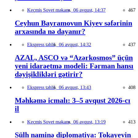
Keçmiş Sovet məkanı,
06 avqust, 14:37
467
Ceyhun Bayramovun Kiyev səfərinin
arxasında nə dayanır?
Ekspress təhlil,
06 avqust, 14:32
437
AZAL, ASCO və “Azərkosmos” üçün
yeni idarəetmə modeli: Fərman hansı
dəyişiklikləri gətirir?
Ekspress təhlil,
06 avqust, 13:43
408
Məhkəmə icmalı: 3–5 avqust 2026-cı
il
Keçmiş Sovet məkanı,
06 avqust, 13:19
413
Sülh naminə diplomatiya: Tokayevin