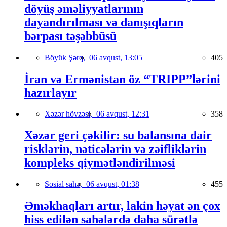
döyüş əməliyyatlarının
dayandırılması və danışıqların
bərpası təşəbbüsü
Böyük Şərq,
06 avqust, 13:05
405
İran və Ermənistan öz “TRIPP”lərini
hazırlayır
Xəzər hövzəsi,
06 avqust, 12:31
358
Xəzər geri çəkilir: su balansına dair
risklərin, nəticələrin və zəifliklərin
kompleks qiymətləndirilməsi
Sosial sahə,
06 avqust, 01:38
455
Əməkhaqları artır, lakin həyat ən çox
hiss edilən sahələrdə daha sürətlə