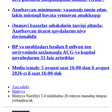
Azərbaycan minimumu: yaşamağı təmin edən,
lakin müstəqil həyata yetməyən əməkhaqqı
Ənənəvi bazarlar şəbəkələrin təzyiqi altında:
Azərbaycan ticarət qaydalarını niyə
dəyişməlidir
BP və tərəfdaşları hasilatı 8 milyon ton
səviyyəsində saxlamaqla AÇG-yə kapital
qoyuluşlarını 31 faiz artırıblar
Media icmalı: 5 avqust saat 16:00-dan 6 avqust
2026-cı il saat 16:00-dək
Ana səhifə
Maliyyə
Maliyyə Nazirliyi 5 il müddətinə 20 milyon manatlıq istiqraz
yerləşdirəcək