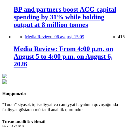
BP and partners boost ACG capital
spending by 31% while holding
output at 8 million tonnes
Media Review,
06 avqust, 15:09
415
Media Review: From 4:00 p.m. on
August 5 to 4:00 p.m. on August 6,
2026
Haqqımızda
“Turan” siyasət, iqtisadiyyat və cəmiyyət həyatının qovuşuğunda
fəaliyyət göstərən müstəqil analitik qurumdur.
Turan analitik xidməti
Bakı, AZ1010