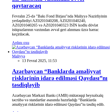
qaytaracaq
Fevralın 25-də "Bakı Fond Birjası"nda Maliyyə Nazirliyinin
yerləşdirdiyi AZ0201040208, AZ0201040240,
AZ0201040265 və AZ0201040323 İSİN kodlu dövlət
istiqrazlarının vaxtından əvvəl geri alınması üzrə hərrac
keçiriləcək.
Ardını oxu
Maliyyə
13 Fevral 2025, 11:53
Azərbaycan “Banklarda əməliyyat
risklərinin idarə edilməsi Qaydası”nı
təsdiqləyib
Azərbaycan Mərkəzi Bankı (AMB) mütərəqqi beynəlxalq
təcrübə və standartlar əsasında hazırladığı “Banklarda
əməliyyat risklərinin idarə edilməsi Qaydası”nı təsdiq edib.