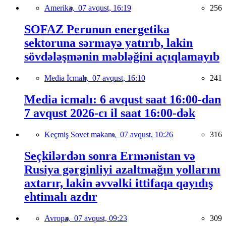
Amerika,
07 avqust, 16:19
256
SOFAZ Perunun energetika
sektoruna sərmayə yatırıb, lakin
sövdələşmənin məbləğini açıqlamayıb
Media İcmalı,
07 avqust, 16:10
241
Media icmalı: 6 avqust saat 16:00-dan
7 avqust 2026-cı il saat 16:00-dək
Keçmiş Sovet məkanı,
07 avqust, 10:26
316
Seçkilərdən sonra Ermənistan və
Rusiya gərginliyi azaltmağın yollarını
axtarır, lakin əvvəlki ittifaqa qayıdış
ehtimalı azdır
Avropa,
07 avqust, 09:23
309