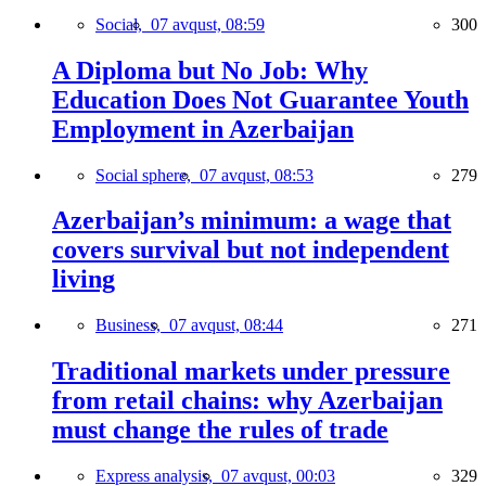
Social,
07 avqust, 08:59
300
A Diploma but No Job: Why
Education Does Not Guarantee Youth
Employment in Azerbaijan
Social sphere,
07 avqust, 08:53
279
Azerbaijan’s minimum: a wage that
covers survival but not independent
living
Business,
07 avqust, 08:44
271
Traditional markets under pressure
from retail chains: why Azerbaijan
must change the rules of trade
Express analysis,
07 avqust, 00:03
329