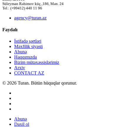
Süleyman Rəhimov küç.,186, Mən. 24
Tel.: (+99412) 440 11 96
agency@turan.az
Faydalı
İstifadə şərtləri
Məxfilik siyasti
Abunə
Haqqımızda
Bizim mütəxəssislərimiz
Arxiv
CONTACT AZ
© 2026 Turan. Bütün hüquqlar qorunur.
Abunə
Daxil ol