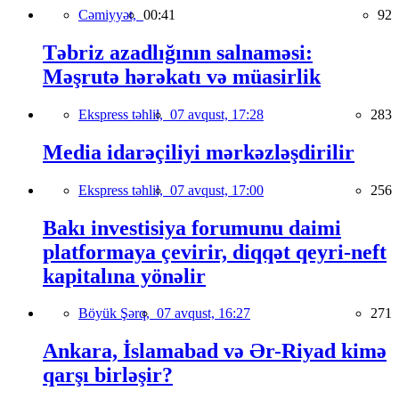
Cəmiyyət,
00:41
92
Təbriz azadlığının salnaməsi:
Məşrutə hərəkatı və müasirlik
Ekspress təhlil,
07 avqust, 17:28
283
Media idarəçiliyi mərkəzləşdirilir
Ekspress təhlil,
07 avqust, 17:00
256
Bakı investisiya forumunu daimi
platformaya çevirir, diqqət qeyri-neft
kapitalına yönəlir
Böyük Şərq,
07 avqust, 16:27
271
Ankara, İslamabad və Ər-Riyad kimə
qarşı birləşir?