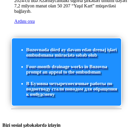
2024-cü ildə Azərbaycandakı sığorta şirkətləri ümumi dəyəri
7,2 milyon manat olan 50 207 “Yaşıl Kart” müqaviləsi
bağlayıb.
Ardını oxu
Buzovnada dörd ay davam edən drenaj işləri
ombudsmana müraciətə səbəb olub
Four-month drainage works in Buzovna
prompt an appeal to the ombudsman
В Бузовна четырехмесячные работы по
водоотводу стали поводом для обращения
к омбудсмену
Bizi sosial şəbəkələrdə izləyin