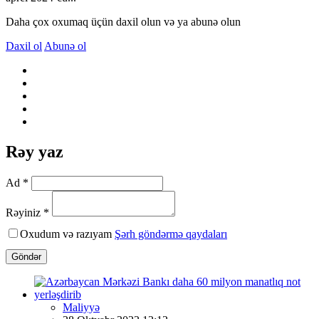
Daha çox oxumaq üçün daxil olun və ya abunə olun
Daxil ol
Abunə ol
Rəy yaz
Ad *
Rəyiniz *
Oxudum və razıyam
Şərh göndərmə qaydaları
Göndər
Maliyyə