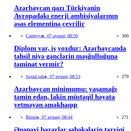
Azərbaycan qazı Türkiyənin
Avropadakı enerji ambisiyalarının
əsas elementinə çevrilir
Cəmiyyət,
07 avqust, 08:59
300
Diplom var, iş yoxdur: Azərbaycanda
təhsil niyə gənclərin məşğulluğuna
təminat vermir?
Sosial sahə,
07 avqust, 08:53
279
Azərbaycan minimumu: yaşamağı
təmin edən, lakin müstəqil həyata
yetməyən əməkhaqqı
Biznes,
07 avqust, 08:44
271
Ənənəvi bazarlar şəbəkələrin təzyiqi