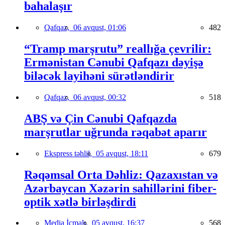
bahalaşır
Qafqaz,
06 avqust, 01:06
482
“Tramp marşrutu” reallığa çevrilir:
Ermənistan Cənubi Qafqazı dəyişə
biləcək layihəni sürətləndirir
Qafqaz,
06 avqust, 00:32
518
ABŞ və Çin Cənubi Qafqazda
marşrutlar uğrunda rəqabət aparır
Ekspress təhlil,
05 avqust, 18:11
679
Rəqəmsal Orta Dəhliz: Qazaxıstan və
Azərbaycan Xəzərin sahillərini fiber-
optik xətlə birləşdirdi
Media İcmalı,
05 avqust, 16:37
568