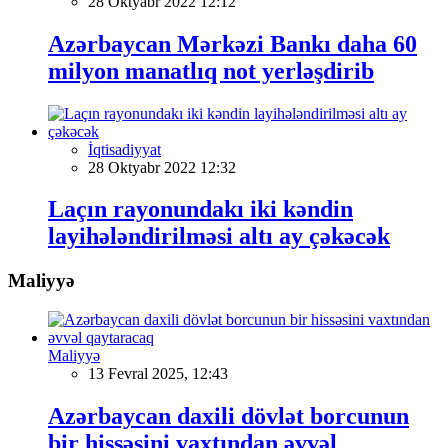
28 Oktyabr 2022 12:12
Azərbaycan Mərkəzi Bankı daha 60
milyon manatlıq not yerləşdirib
İqtisadiyyat
28 Oktyabr 2022 12:32
Laçın rayonundakı iki kəndin
layihələndirilməsi altı ay çəkəcək
Maliyyə
Maliyyə
13 Fevral 2025, 12:43
Azərbaycan daxili dövlət borcunun
bir hissəsini vaxtından əvvəl