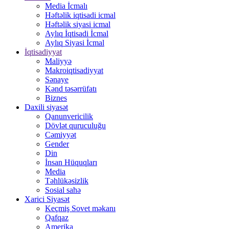
Media İcmalı
Həftəlik iqtisadi icmal
Həftəlik siyasi icmal
Aylıq İqtisadi İcmal
Aylıq Siyasi İcmal
İqtisadiyyat
Maliyyə
Makroiqtisadiyyat
Sənaye
Kənd təsərrüfatı
Biznes
Daxili siyasət
Qanunvericilik
Dövlət quruculuğu
Cəmiyyət
Gender
Din
İnsan Hüquqları
Media
Təhlükəsizlik
Sosial sahə
Xarici Siyasət
Keçmiş Sovet məkanı
Qafqaz
Amerika