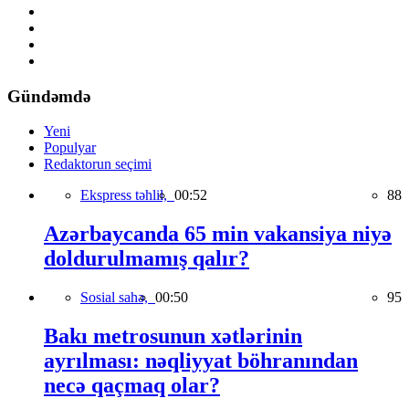
Gündəmdə
Yeni
Populyar
Redaktorun seçimi
Ekspress təhlil,
00:52
88
Azərbaycanda 65 min vakansiya niyə
doldurulmamış qalır?
Sosial sahə,
00:50
95
Bakı metrosunun xətlərinin
ayrılması: nəqliyyat böhranından
necə qaçmaq olar?