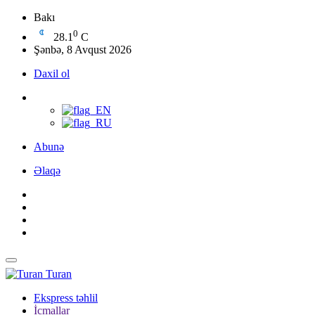
Bakı
0
28.1
C
Şənbə, 8 Avqust 2026
Daxil ol
Abunə
Əlaqə
Turan
Ekspress təhlil
İcmallar