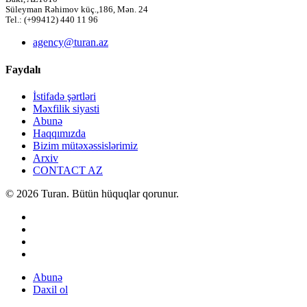
Süleyman Rəhimov küç.,186, Mən. 24
Tel.: (+99412) 440 11 96
agency@turan.az
Faydalı
İstifadə şərtləri
Məxfilik siyasti
Abunə
Haqqımızda
Bizim mütəxəssislərimiz
Arxiv
CONTACT AZ
© 2026 Turan. Bütün hüquqlar qorunur.
Abunə
Daxil ol