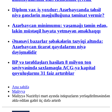
Diplom var, iş yoxdur: Azərbaycanda təhsil
niyə gənclərin məşğulluğuna təminat vermir?
Azərbaycan minimumu: yaşamağı təmin edən,
lakin müstəqil həyata yetməyən əməkhaqqı
Ənənəvi bazarlar şəbəkələrin təzyiqi altında:
Azərbaycan ticarət qaydalarını niyə
dəyişməlidir
BP və tərəfdaşları hasilatı 8 milyon ton
səviyyəsində saxlamaqla AÇG-yə kapital
qoyuluşlarını 31 faiz artırıblar
Ana səhifə
Maliyyə
Maliyyə Nazirliyi mart ayında istiqrazların yerləşdirilməsindən
əldə edilən gəliri üç dəfə artırıb