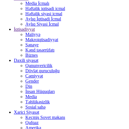
Media İcmalı
Həftəlik iqtisadi icmal
Həftəlik siyasi icmal
Aylıq İqtisadi İcmal
Aylıq Siyasi İcmal
İqtisadiyyat
Maliyyə
Makroiqtisadiyyat
Sənaye
Kənd təsərrüfatı
Biznes
Daxili siyasət
Qanunvericilik
Dövlət quruculuğu
Cəmiyyət
Gender
Din
İnsan Hüquqları
Media
Təhlükəsizlik
Sosial sahə
Xarici Siyasət
Keçmiş Sovet məkanı
Qafqaz
Amerika