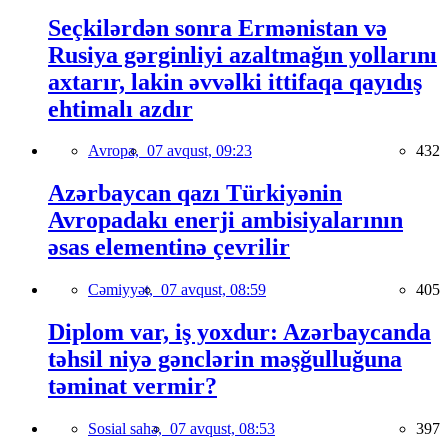
Seçkilərdən sonra Ermənistan və
Rusiya gərginliyi azaltmağın yollarını
axtarır, lakin əvvəlki ittifaqa qayıdış
ehtimalı azdır
Avropa,
07 avqust, 09:23
432
Azərbaycan qazı Türkiyənin
Avropadakı enerji ambisiyalarının
əsas elementinə çevrilir
Cəmiyyət,
07 avqust, 08:59
405
Diplom var, iş yoxdur: Azərbaycanda
təhsil niyə gənclərin məşğulluğuna
təminat vermir?
Sosial sahə,
07 avqust, 08:53
397