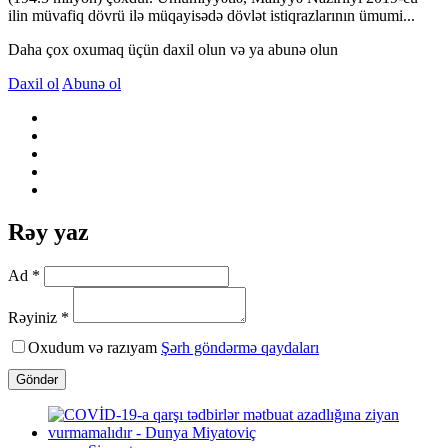
ilin müvafiq dövrü ilə müqayisədə dövlət istiqrazlarının ümumi...
Daha çox oxumaq üçün daxil olun və ya abunə olun
Daxil ol
Abunə ol
Rəy yaz
Ad *
Rəyiniz *
Oxudum və razıyam
Şərh göndərmə qaydaları
Göndər