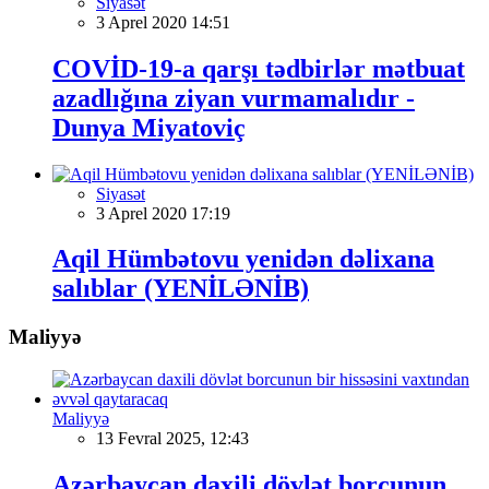
Siyasət
3 Aprel 2020 14:51
COVİD-19-a qarşı tədbirlər mətbuat
azadlığına ziyan vurmamalıdır -
Dunya Miyatoviç
Siyasət
3 Aprel 2020 17:19
Aqil Hümbətovu yenidən dəlixana
salıblar (YENİLƏNİB)
Maliyyə
Maliyyə
13 Fevral 2025, 12:43
Azərbaycan daxili dövlət borcunun