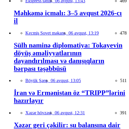
Ekspress təhlil,
06 avqust, 13:43
469
Məhkəmə icmalı: 3–5 avqust 2026-cı
il
Keçmiş Sovet məkanı,
06 avqust, 13:19
478
Sülh naminə diplomatiya: Tokayevin
döyüş əməliyyatlarının
dayandırılması və danışıqların
bərpası təşəbbüsü
Böyük Şərq,
06 avqust, 13:05
511
İran və Ermənistan öz “TRIPP”lərini
hazırlayır
Xəzər hövzəsi,
06 avqust, 12:31
391
Xəzər geri çəkilir: su balansına dair