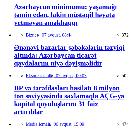
Azərbaycan minimumu: yaşamağı
təmin edən, lakin müstəqil həyata
yetməyən əməkhaqqı
Biznes,
07 avqust, 08:44
372
Ənənəvi bazarlar şəbəkələrin təzyiqi
altında: Azərbaycan ticarət
qaydalarını niyə dəyişməlidir
Ekspress təhlil,
07 avqust, 00:03
502
BP və tərəfdaşları hasilatı 8 milyon
ton səviyyəsində saxlamaqla AÇG-yə
kapital qoyuluşlarını 31 faiz
artırıblar
Media İcmalı,
06 avqust, 15:09
474