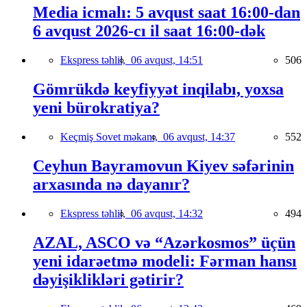
Media icmalı: 5 avqust saat 16:00-dan
6 avqust 2026-cı il saat 16:00-dək
Ekspress təhlil,
06 avqust, 14:51
506
Gömrükdə keyfiyyət inqilabı, yoxsa
yeni bürokratiya?
Keçmiş Sovet məkanı,
06 avqust, 14:37
552
Ceyhun Bayramovun Kiyev səfərinin
arxasında nə dayanır?
Ekspress təhlil,
06 avqust, 14:32
494
AZAL, ASCO və “Azərkosmos” üçün
yeni idarəetmə modeli: Fərman hansı
dəyişiklikləri gətirir?