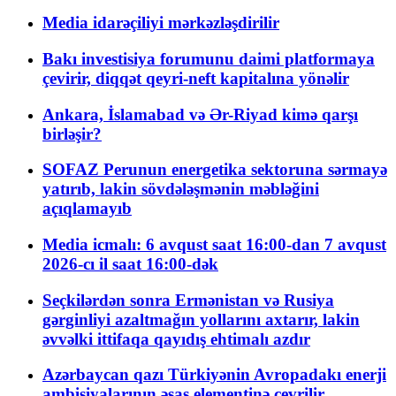
Media idarəçiliyi mərkəzləşdirilir
Bakı investisiya forumunu daimi platformaya
çevirir, diqqət qeyri-neft kapitalına yönəlir
Ankara, İslamabad və Ər-Riyad kimə qarşı
birləşir?
SOFAZ Perunun energetika sektoruna sərmayə
yatırıb, lakin sövdələşmənin məbləğini
açıqlamayıb
Media icmalı: 6 avqust saat 16:00-dan 7 avqust
2026-cı il saat 16:00-dək
Seçkilərdən sonra Ermənistan və Rusiya
gərginliyi azaltmağın yollarını axtarır, lakin
əvvəlki ittifaqa qayıdış ehtimalı azdır
Azərbaycan qazı Türkiyənin Avropadakı enerji
ambisiyalarının əsas elementinə çevrilir