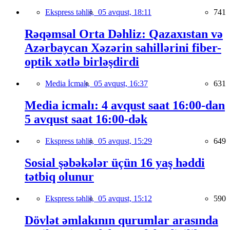
Ekspress təhlil,
05 avqust, 18:11
741
Rəqəmsal Orta Dəhliz: Qazaxıstan və
Azərbaycan Xəzərin sahillərini fiber-
optik xətlə birləşdirdi
Media İcmalı,
05 avqust, 16:37
631
Media icmalı: 4 avqust saat 16:00-dan
5 avqust saat 16:00-dək
Ekspress təhlil,
05 avqust, 15:29
649
Sosial şəbəkələr üçün 16 yaş həddi
tətbiq olunur
Ekspress təhlil,
05 avqust, 15:12
590
Dövlət əmlakının qurumlar arasında