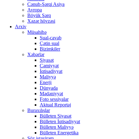
Cənub-Şərqi Asiya
Avropa
Böyük Şərq
Xəzər hövzəsi
Arxiv
Müsahibə
Sual-cavab
Çətin sual
Bizimkiler
Xəbərlər
Siyasət
Cəmiyyət
İqtisadiyyat
Maliyyə
Enerji
Dünyada
Mədəniyyət
Foto sessiyalar
Aktual Reportaj
Buraxılışlar
Bülleten Siyasət
Bülleten İqtisadiyyat
Bülleten Maliyyə
Bülleten Energetika
Söz istəyirəm