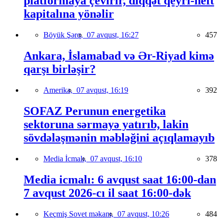
platformaya çevirir, diqqət qeyri-neft
kapitalına yönəlir
Böyük Şərq,
07 avqust, 16:27
457
Ankara, İslamabad və Ər-Riyad kimə
qarşı birləşir?
Amerika,
07 avqust, 16:19
392
SOFAZ Perunun energetika
sektoruna sərmayə yatırıb, lakin
sövdələşmənin məbləğini açıqlamayıb
Media İcmalı,
07 avqust, 16:10
378
Media icmalı: 6 avqust saat 16:00-dan
7 avqust 2026-cı il saat 16:00-dək
Keçmiş Sovet məkanı,
07 avqust, 10:26
484