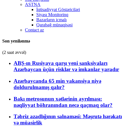
ASTNA
İqtisadiyyat Göstəriciləri
Siyası Monitorinq
Bazarların icmalı
Qarabağ münaqişəsi
Contact az
Son yenilənmə
(2 saat əvvəl)
ABŞ-ın Rusiyaya qarşı yeni sanksiyaları
Azərbaycan üçün risklər və imkanlar yaradır
Azərbaycanda 65 min vakansiya niyə
doldurulmamış qalır?
Bakı metrosunun xətlərinin ayrılması:
nəqliyyat böhranından necə qaçmaq olar?
Təbriz azadlığının salnaməsi: Məşrutə hərəkatı
və müasirlik