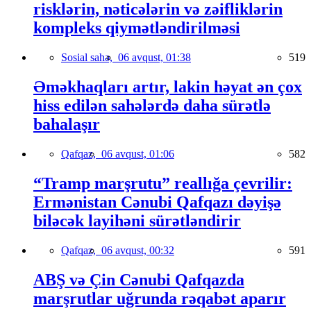
risklərin, nəticələrin və zəifliklərin
kompleks qiymətləndirilməsi
Sosial sahə,
06 avqust, 01:38
519
Əməkhaqları artır, lakin həyat ən çox
hiss edilən sahələrdə daha sürətlə
bahalaşır
Qafqaz,
06 avqust, 01:06
582
“Tramp marşrutu” reallığa çevrilir:
Ermənistan Cənubi Qafqazı dəyişə
biləcək layihəni sürətləndirir
Qafqaz,
06 avqust, 00:32
591
ABŞ və Çin Cənubi Qafqazda
marşrutlar uğrunda rəqabət aparır