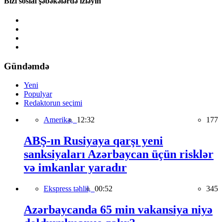
Bizi sosial şəbəkələrdə izləyin
Gündəmdə
Yeni
Populyar
Redaktorun seçimi
Amerika,
12:32
177
ABŞ-ın Rusiyaya qarşı yeni
sanksiyaları Azərbaycan üçün risklər
və imkanlar yaradır
Ekspress təhlil,
00:52
345
Azərbaycanda 65 min vakansiya niyə