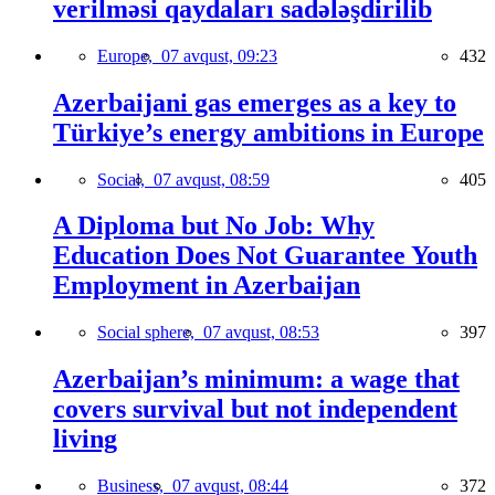
verilməsi qaydaları sadələşdirilib
Europe,
07 avqust, 09:23
432
Azerbaijani gas emerges as a key to
Türkiye’s energy ambitions in Europe
Social,
07 avqust, 08:59
405
A Diploma but No Job: Why
Education Does Not Guarantee Youth
Employment in Azerbaijan
Social sphere,
07 avqust, 08:53
397
Azerbaijan’s minimum: a wage that
covers survival but not independent
living
Business,
07 avqust, 08:44
372