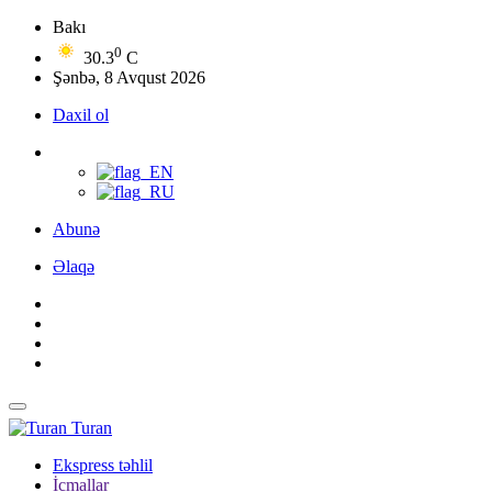
Bakı
0
30.3
C
Şənbə, 8 Avqust 2026
Daxil ol
Abunə
Əlaqə
Turan
Ekspress təhlil
İcmallar