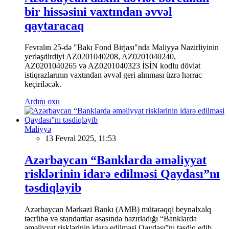
bir hissəsini vaxtından əvvəl
qaytaracaq
Fevralın 25-də "Bakı Fond Birjası"nda Maliyyə Nazirliyinin
yerləşdirdiyi AZ0201040208, AZ0201040240,
AZ0201040265 və AZ0201040323 İSİN kodlu dövlət
istiqrazlarının vaxtından əvvəl geri alınması üzrə hərrac
keçiriləcək.
Ardını oxu
Maliyyə
13 Fevral 2025, 11:53
Azərbaycan “Banklarda əməliyyat
risklərinin idarə edilməsi Qaydası”nı
təsdiqləyib
Azərbaycan Mərkəzi Bankı (AMB) mütərəqqi beynəlxalq
təcrübə və standartlar əsasında hazırladığı “Banklarda
əməliyyat risklərinin idarə edilməsi Qaydası”nı təsdiq edib.