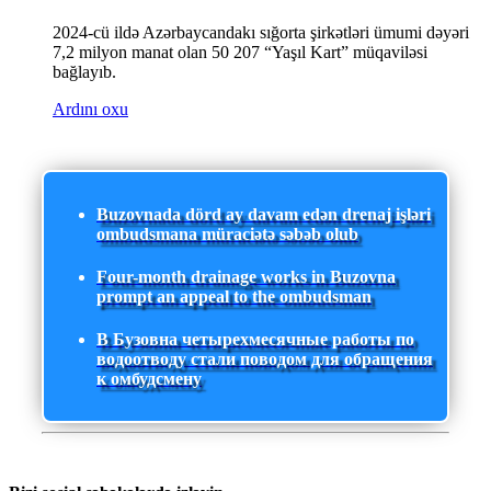
2024-cü ildə Azərbaycandakı sığorta şirkətləri ümumi dəyəri
7,2 milyon manat olan 50 207 “Yaşıl Kart” müqaviləsi
bağlayıb.
Ardını oxu
Buzovnada dörd ay davam edən drenaj işləri
ombudsmana müraciətə səbəb olub
Four-month drainage works in Buzovna
prompt an appeal to the ombudsman
В Бузовна четырехмесячные работы по
водоотводу стали поводом для обращения
к омбудсмену