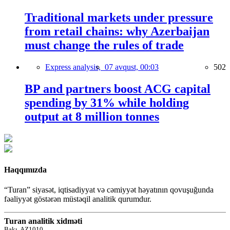
Traditional markets under pressure
from retail chains: why Azerbaijan
must change the rules of trade
Express analysis,
07 avqust, 00:03
502
BP and partners boost ACG capital
spending by 31% while holding
output at 8 million tonnes
Haqqımızda
“Turan” siyasət, iqtisadiyyat və cəmiyyət həyatının qovuşuğunda
fəaliyyət göstərən müstəqil analitik qurumdur.
Turan analitik xidməti
Bakı, AZ1010