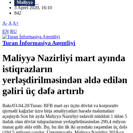
Maliyyə
3 Aprel 2020, 16:10
842
A-
A
A+
EN
RU
Turan İnformasiya Agentliyi
Maliyyə Nazirliyi mart ayında
istiqrazların
yerləşdirilməsindən əldə edilən
gəliri üç dəfə artırıb
Bakı/03.04.20/Turan: BFB mart ayı üçün dövlət və korporativ
qiymətli kağızlar üzrə birja əməliyyatları barədə məlumatları
açıqlayıb.Son bir ayda Maliyyə Nazirliyi tədavül müddəti 1 ildən 5
ilədək olan dövlət istiqrazlarının yerləşdirilməsindən 290,4 milyon
manat gəlir əldə edib. Bu, bu ilin ilk iki ayındakı rəqəmdən üç dəfə
(194.5 milyon) çoxdur. Ümumiyyətlə, Maliyyə Nazirliyi 2019-cu