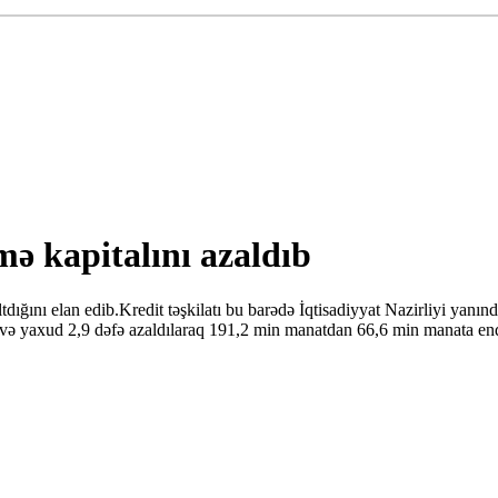
mə kapitalını azaldıb
ltdığını elan edib.Kredit təşkilatı bu barədə İqtisadiyyat Nazirliyi yan
t və yaxud 2,9 dəfə azaldılaraq 191,2 min manatdan 66,6 min manata endi