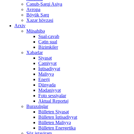
Cənub-Şərqi Asiya
Avropa
Böyük Şərq
Xəzər hövzəsi
Arxiv
Müsahibə
Sual-cavab
Çətin sual
Bizimkiler
Xəbərlər
Siyasət
Cəmiyyət
İqtisadiyyat
Maliyyə
Enerji
Dünyada
Mədəniyyət
Foto sessiyalar
Aktual Reportaj
Buraxılışlar
Bülleten Siyasət
Bülleten İqtisadiyyat
Bülleten Maliyyə
Bülleten Energetika
Söz istəyirəm