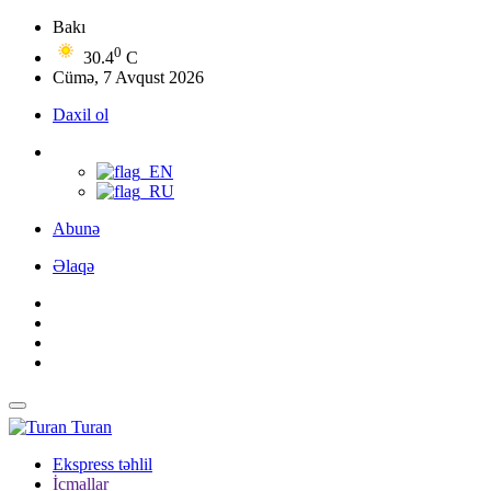
Bakı
0
30.4
C
Cümə, 7 Avqust 2026
Daxil ol
Abunə
Əlaqə
Turan
Ekspress təhlil
İcmallar