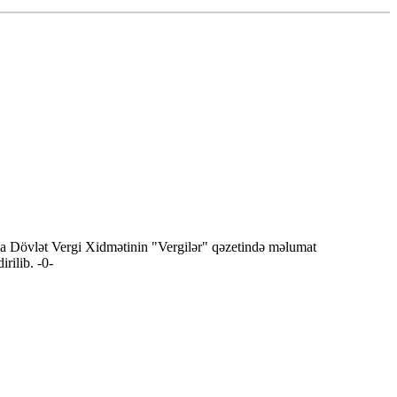
ında Dövlət Vergi Xidmətinin "Vergilər" qəzetində məlumat
rilib. -0-