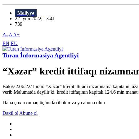
Maliyyə
22 İyun 2022, 13:41
739
A-
A
A+
EN
RU
Turan İnformasiya Agentliyi
“Xəzər” kredit ittifaqı nizamna
Bakı/22.06.22/Turan: “Xəzər” kredit ittifaqı nizamnamə kapitalını aza
verib.Məlumatda deyilir ki, kredit ittifaqının kapitalı 124,6 min mana
Daha çox oxumaq üçün daxil olun və ya abunə olun
Daxil ol
Abunə ol