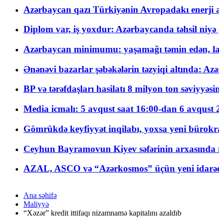
Azərbaycan qazı Türkiyənin Avropadakı enerji am
Diplom var, iş yoxdur: Azərbaycanda təhsil niyə
Azərbaycan minimumu: yaşamağı təmin edən, la
Ənənəvi bazarlar şəbəkələrin təzyiqi altında: Azə
BP və tərəfdaşları hasilatı 8 milyon ton səviyyəs
Media icmalı: 5 avqust saat 16:00-dan 6 avqust 2
Gömrükdə keyfiyyət inqilabı, yoxsa yeni bürokr
Ceyhun Bayramovun Kiyev səfərinin arxasında 
AZAL, ASCO və “Azərkosmos” üçün yeni idarəetm
Ana səhifə
Maliyyə
“Xəzər” kredit ittifaqı nizamnamə kapitalını azaldıb