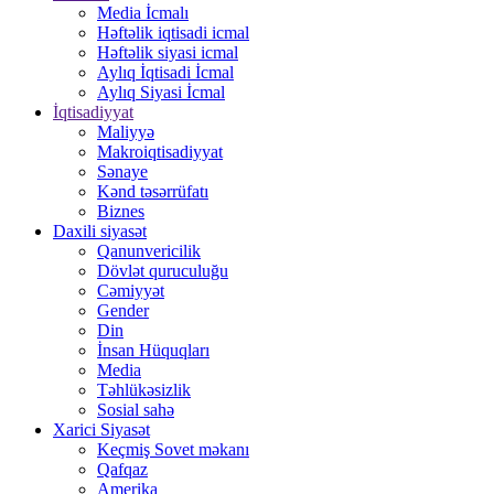
Media İcmalı
Həftəlik iqtisadi icmal
Həftəlik siyasi icmal
Aylıq İqtisadi İcmal
Aylıq Siyasi İcmal
İqtisadiyyat
Maliyyə
Makroiqtisadiyyat
Sənaye
Kənd təsərrüfatı
Biznes
Daxili siyasət
Qanunvericilik
Dövlət quruculuğu
Cəmiyyət
Gender
Din
İnsan Hüquqları
Media
Təhlükəsizlik
Sosial sahə
Xarici Siyasət
Keçmiş Sovet məkanı
Qafqaz
Amerika