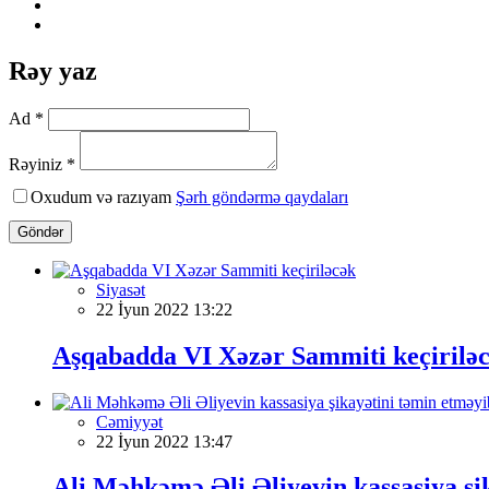
Rəy yaz
Ad *
Rəyiniz *
Oxudum və razıyam
Şərh göndərmə qaydaları
Göndər
Siyasət
22 İyun 2022 13:22
Aşqabadda VI Xəzər Sammiti keçirilə
Cəmiyyət
22 İyun 2022 13:47
Ali Məhkəmə Əli Əliyevin kassasiya şi