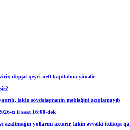
rir, diqqət qeyri-neft kapitalına yönəlir
şir?
tırıb, lakin sövdələşmənin məbləğini açıqlamayıb
026-cı il saat 16:00-dək
 azaltmağın yollarını axtarır, lakin əvvəlki ittifaqa qa