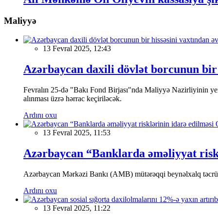
Maliyyə
13 Fevral 2025, 12:43
Azərbaycan daxili dövlət borcunun bir 
Fevralın 25-də "Bakı Fond Birjası"nda Maliyyə Nazirliyinin
alınması üzrə hərrac keçiriləcək.
Ardını oxu
13 Fevral 2025, 11:53
Azərbaycan “Banklarda əməliyyat riskl
Azərbaycan Mərkəzi Bankı (AMB) mütərəqqi beynəlxalq təcrübə v
Ardını oxu
13 Fevral 2025, 11:22