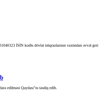
0323 İSİN kodlu dövlət istiqrazlarının vaxtından əvvəl geri
ib
arə edilməsi Qaydası”nı təsdiq edib.