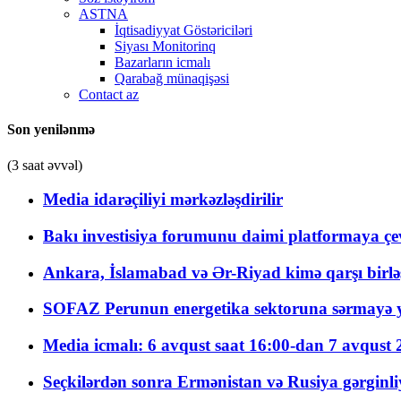
ASTNA
İqtisadiyyat Göstəriciləri
Siyası Monitorinq
Bazarların icmalı
Qarabağ münaqişəsi
Contact az
Son yenilənmə
(3 saat əvvəl)
Media idarəçiliyi mərkəzləşdirilir
Bakı investisiya forumunu daimi platformaya çevi
Ankara, İslamabad və Ər-Riyad kimə qarşı birlə
SOFAZ Perunun energetika sektoruna sərmayə ya
Media icmalı: 6 avqust saat 16:00-dan 7 avqust 2
Seçkilərdən sonra Ermənistan və Rusiya gərginliyi