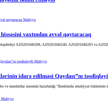
Maliyyə
hissəsini vaxtından əvvəl qaytaracaq
 yerləşdirdiyi AZ0201040208, AZ0201040240, AZ0201040265 və AZ020104
Maliyyə
ərinin idarə edilməsi Qaydası”nı təsdiqləy
ə standartlar əsasında hazırladığı “Banklarda əməliyyat risklərinin id
Maliyyə