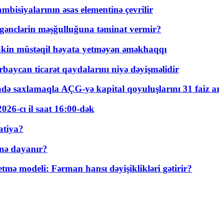
bisiyalarının əsas elementinə çevrilir
 gənclərin məşğulluğuna təminat vermir?
kin müstəqil həyata yetməyən əməkhaqqı
rbaycan ticarət qaydalarını niyə dəyişməlidir
ində saxlamaqla AÇG-yə kapital qoyuluşlarını 31 faiz ar
026-cı il saat 16:00-dək
atiya?
nə dayanır?
ə modeli: Fərman hansı dəyişiklikləri gətirir?