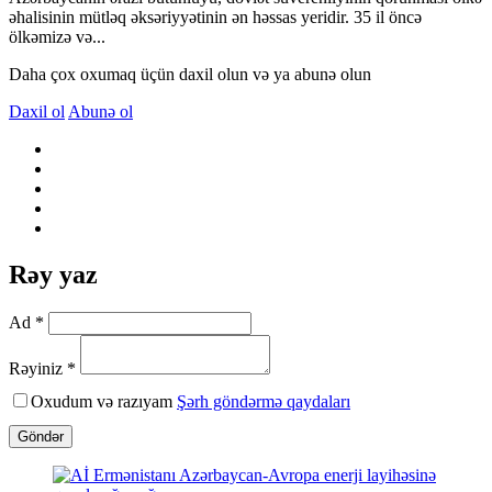
əhalisinin mütləq əksəriyyətinin ən həssas yeridir. 35 il öncə
ölkəmizə və...
Daha çox oxumaq üçün daxil olun və ya abunə olun
Daxil ol
Abunə ol
Rəy yaz
Ad *
Rəyiniz *
Oxudum və razıyam
Şərh göndərmə qaydaları
Göndər