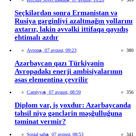
Seçkilərdən sonra Ermənistan və
Rusiya gərginliyi azaltmağın yollarını
axtarır, lakin əvvəlki ittifaqa qayıdış
ehtimalı azdır
Avropa,
07 avqust, 09:23
380
Azərbaycan qazı Türkiyənin
Avropadakı enerji ambisiyalarının
əsas elementinə çevrilir
Cəmiyyət,
07 avqust, 08:59
356
Diplom var, iş yoxdur: Azərbaycanda
təhsil niyə gənclərin məşğulluğuna
təminat vermir?
Sosial sahə,
07 avqust, 08:53
341