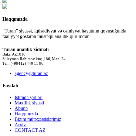
Haqqımızda
“Turan” siyasət, iqtisadiyyat və cəmiyyət həyatının qovuşuğunda
fəaliyyət göstərən müstəqil analitik qurumdur.
Turan analitik xidməti
Bakı, AZ1010
Süleyman Rəhimov küç.,186, Mən. 24
Tel.: (+99412) 440 11 96
agency@turan.az
Faydalı
İstifadə şərtləri
Məxfilik siyasti
Abunə
Haqqımızda
Bizim mütəxəssislərimiz
Arxiv
CONTACT AZ