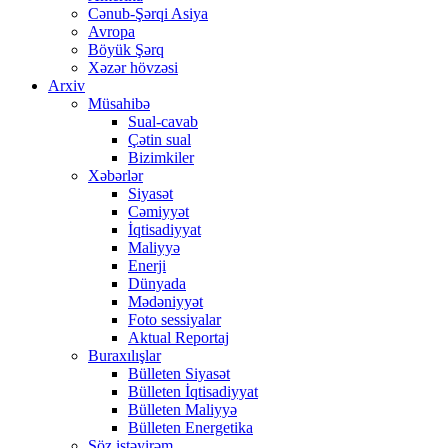
Cənub-Şərqi Asiya
Avropa
Böyük Şərq
Xəzər hövzəsi
Arxiv
Müsahibə
Sual-cavab
Çətin sual
Bizimkiler
Xəbərlər
Siyasət
Cəmiyyət
İqtisadiyyat
Maliyyə
Enerji
Dünyada
Mədəniyyət
Foto sessiyalar
Aktual Reportaj
Buraxılışlar
Bülleten Siyasət
Bülleten İqtisadiyyat
Bülleten Maliyyə
Bülleten Energetika
Söz istəyirəm