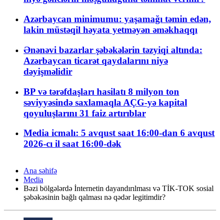
Azərbaycan minimumu: yaşamağı təmin edən,
lakin müstəqil həyata yetməyən əməkhaqqı
Ənənəvi bazarlar şəbəkələrin təzyiqi altında:
Azərbaycan ticarət qaydalarını niyə
dəyişməlidir
BP və tərəfdaşları hasilatı 8 milyon ton
səviyyəsində saxlamaqla AÇG-yə kapital
qoyuluşlarını 31 faiz artırıblar
Media icmalı: 5 avqust saat 16:00-dan 6 avqust
2026-cı il saat 16:00-dək
Ana səhifə
Media
Bəzi bölgələrdə İnternetin dayandırılması və TİK-TOK sosial
şəbəkəsinin bağlı qalması nə qədər legitimdir?