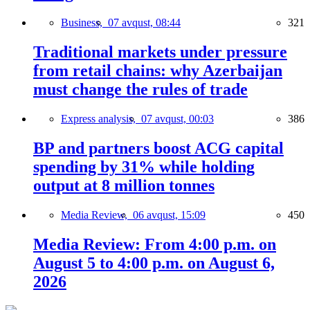
Business,
07 avqust, 08:44
321
Traditional markets under pressure
from retail chains: why Azerbaijan
must change the rules of trade
Express analysis,
07 avqust, 00:03
386
BP and partners boost ACG capital
spending by 31% while holding
output at 8 million tonnes
Media Review,
06 avqust, 15:09
450
Media Review: From 4:00 p.m. on
August 5 to 4:00 p.m. on August 6,
2026