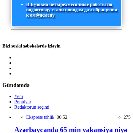
В Бузовна четырехмесячные работы по
водоотводу стали поводом для обращения
к омбудсмену
Bizi sosial şəbəkələrdə izləyin
Gündəmdə
Yeni
Populyar
Redaktorun seçimi
Ekspress təhlil,
00:52
275
Azərbaycanda 65 min vakansiya niyə