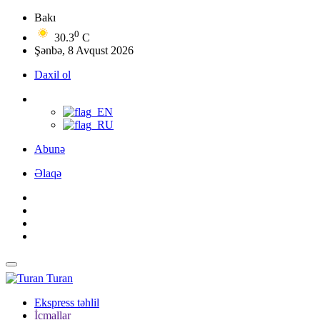
Bakı
0
30.3
C
Şənbə, 8 Avqust 2026
Daxil ol
Abunə
Əlaqə
Turan
Ekspress təhlil
İcmallar