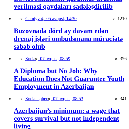
verilməsi qaydaları sadələşdirilib
Cəmiyyət,
05 avqust, 14:30
1210
Buzovnada dörd ay davam edən
drenaj işləri ombudsmana müraciətə
səbəb olub
Social,
07 avqust, 08:59
356
A Diploma but No Job: Why
Education Does Not Guarantee Youth
Employment in Azerbaijan
Social sphere,
07 avqust, 08:53
341
Azerbaijan’s minimum: a wage that
covers survival but not independent
living