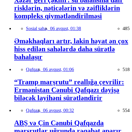
Xəzər geri çəkilir: su balansına dair
risklərin, nəticələrin və zəifliklərin
kompleks qiymətləndirilməsi
Sosial sahə,
06 avqust, 01:38
485
Əməkhaqları artır, lakin həyat ən çox
hiss edilən sahələrdə daha sürətlə
bahalaşır
Qafqaz,
06 avqust, 01:06
518
“Tramp marşrutu” reallığa çevrilir:
Ermənistan Cənubi Qafqazı dəyişə
biləcək layihəni sürətləndirir
Qafqaz,
06 avqust, 00:32
554
ABŞ və Çin Cənubi Qafqazda
marşrutlar uğrunda rəqabət aparır