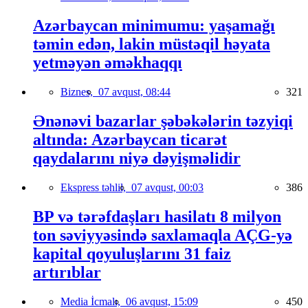
Azərbaycan minimumu: yaşamağı
təmin edən, lakin müstəqil həyata
yetməyən əməkhaqqı
Biznes,
07 avqust, 08:44
321
Ənənəvi bazarlar şəbəkələrin təzyiqi
altında: Azərbaycan ticarət
qaydalarını niyə dəyişməlidir
Ekspress təhlil,
07 avqust, 00:03
386
BP və tərəfdaşları hasilatı 8 milyon
ton səviyyəsində saxlamaqla AÇG-yə
kapital qoyuluşlarını 31 faiz
artırıblar
Media İcmalı,
06 avqust, 15:09
450