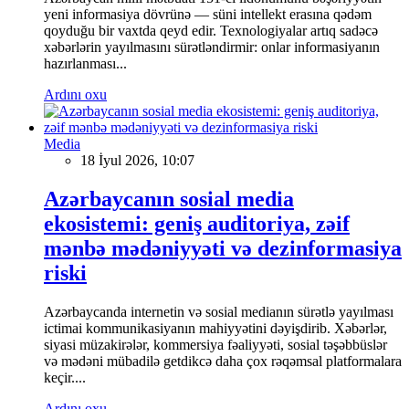
yeni informasiya dövrünə — süni intellekt erasına qədəm
qoyduğu bir vaxtda qeyd edir. Texnologiyalar artıq sadəcə
xəbərlərin yayılmasını sürətləndirmir: onlar informasiyanın
hazırlanması...
Ardını oxu
Media
18 İyul 2026, 10:07
Azərbaycanın sosial media
ekosistemi: geniş auditoriya, zəif
mənbə mədəniyyəti və dezinformasiya
riski
Azərbaycanda internetin və sosial medianın sürətlə yayılması
ictimai kommunikasiyanın mahiyyətini dəyişdirib. Xəbərlər,
siyasi müzakirələr, kommersiya fəaliyyəti, sosial təşəbbüslər
və mədəni mübadilə getdikcə daha çox rəqəmsal platformalara
keçir....
Ardını oxu