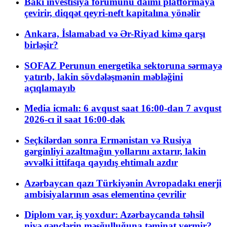
Bakı investisiya forumunu daimi platformaya
çevirir, diqqət qeyri-neft kapitalına yönəlir
Ankara, İslamabad və Ər-Riyad kimə qarşı
birləşir?
SOFAZ Perunun energetika sektoruna sərmayə
yatırıb, lakin sövdələşmənin məbləğini
açıqlamayıb
Media icmalı: 6 avqust saat 16:00-dan 7 avqust
2026-cı il saat 16:00-dək
Seçkilərdən sonra Ermənistan və Rusiya
gərginliyi azaltmağın yollarını axtarır, lakin
əvvəlki ittifaqa qayıdış ehtimalı azdır
Azərbaycan qazı Türkiyənin Avropadakı enerji
ambisiyalarının əsas elementinə çevrilir
Diplom var, iş yoxdur: Azərbaycanda təhsil
niyə gənclərin məşğulluğuna təminat vermir?