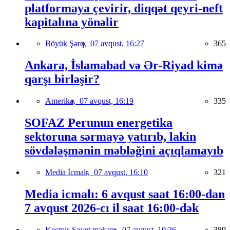
platformaya çevirir, diqqət qeyri-neft
kapitalına yönəlir
Böyük Şərq,
07 avqust, 16:27
365
Ankara, İslamabad və Ər-Riyad kimə
qarşı birləşir?
Amerika,
07 avqust, 16:19
335
SOFAZ Perunun energetika
sektoruna sərmayə yatırıb, lakin
sövdələşmənin məbləğini açıqlamayıb
Media İcmalı,
07 avqust, 16:10
321
Media icmalı: 6 avqust saat 16:00-dan
7 avqust 2026-cı il saat 16:00-dək
Keçmiş Sovet məkanı,
07 avqust, 10:26
389