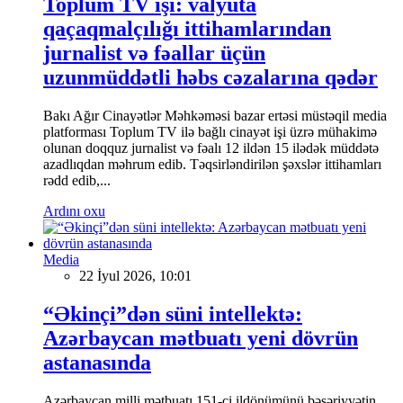
Toplum TV işi: valyuta
qaçaqmalçılığı ittihamlarından
jurnalist və fəallar üçün
uzunmüddətli həbs cəzalarına qədər
Bakı Ağır Cinayətlər Məhkəməsi bazar ertəsi müstəqil media
platforması Toplum TV ilə bağlı cinayət işi üzrə mühakimə
olunan doqquz jurnalist və fəalı 12 ildən 15 ilədək müddətə
azadlıqdan məhrum edib. Təqsirləndirilən şəxslər ittihamları
rədd edib,...
Ardını oxu
Media
22 İyul 2026, 10:01
“Əkinçi”dən süni intellektə:
Azərbaycan mətbuatı yeni dövrün
astanasında
Azərbaycan milli mətbuatı 151-ci ildönümünü bəşəriyyətin