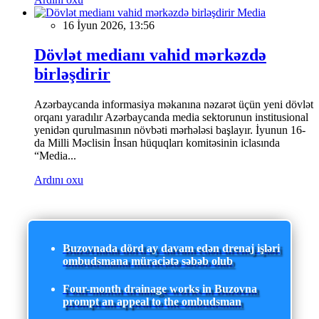
Media
16 İyun 2026, 13:56
Dövlət medianı vahid mərkəzdə
birləşdirir
Azərbaycanda informasiya məkanına nəzarət üçün yeni dövlət
orqanı yaradılır Azərbaycanda media sektorunun institusional
yenidən qurulmasının növbəti mərhələsi başlayır. İyunun 16-
da Milli Məclisin İnsan hüquqları komitəsinin iclasında
“Media...
Ardını oxu
Buzovnada dörd ay davam edən drenaj işləri
ombudsmana müraciətə səbəb olub
Four-month drainage works in Buzovna
prompt an appeal to the ombudsman