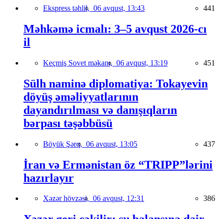
Ekspress təhlil,
06 avqust, 13:43
441
Məhkəmə icmalı: 3–5 avqust 2026-cı
il
Keçmiş Sovet məkanı,
06 avqust, 13:19
451
Sülh naminə diplomatiya: Tokayevin
döyüş əməliyyatlarının
dayandırılması və danışıqların
bərpası təşəbbüsü
Böyük Şərq,
06 avqust, 13:05
437
İran və Ermənistan öz “TRIPP”lərini
hazırlayır
Xəzər hövzəsi,
06 avqust, 12:31
386