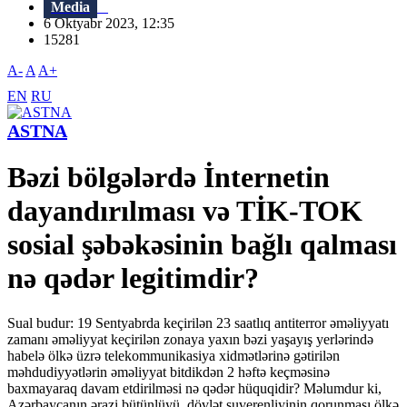
Media
6 Oktyabr 2023, 12:35
15281
A-
A
A+
EN
RU
ASTNA
Bəzi bölgələrdə İnternetin
dayandırılması və TİK-TOK
sosial şəbəkəsinin bağlı qalması
nə qədər legitimdir?
Sual budur: 19 Sentyabrda keçirilən 23 saatlıq antiterror əməliyyatı
zamanı əməliyyat keçirilən zonaya yaxın bəzi yaşayış yerlərində
habelə ölkə üzrə telekommunikasiya xidmətlərinə gətirilən
məhdudiyyətlərin əməliyyat bitdikdən 2 həftə keçməsinə
baxmayaraq davam etdirilməsi nə qədər hüquqidir? Məlumdur ki,
Azərbaycanın ərazi bütünlüyü, dövlət suverenliyinin qorunması ölkə