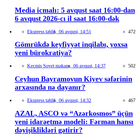
Media icmalı: 5 avqust saat 16:00-dan
6 avqust 2026-cı il saat 16:00-dək
Ekspress təhlil,
06 avqust, 14:51
472
Gömrükdə keyfiyyət inqilabı, yoxsa
yeni bürokratiya?
Keçmiş Sovet məkanı,
06 avqust, 14:37
502
Ceyhun Bayramovun Kiyev səfərinin
arxasında nə dayanır?
Ekspress təhlil,
06 avqust, 14:32
467
AZAL, ASCO və “Azərkosmos” üçün
yeni idarəetmə modeli: Fərman hansı
dəyişiklikləri gətirir?