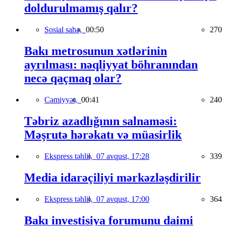
doldurulmamış qalır?
Sosial sahə,
00:50
270
Bakı metrosunun xətlərinin
ayrılması: nəqliyyat böhranından
necə qaçmaq olar?
Cəmiyyət,
00:41
240
Təbriz azadlığının salnaməsi:
Məşrutə hərəkatı və müasirlik
Ekspress təhlil,
07 avqust, 17:28
339
Media idarəçiliyi mərkəzləşdirilir
Ekspress təhlil,
07 avqust, 17:00
364
Bakı investisiya forumunu daimi