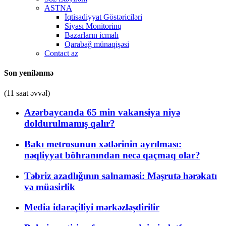
ASTNA
İqtisadiyyat Göstəriciləri
Siyası Monitorinq
Bazarların icmalı
Qarabağ münaqişəsi
Contact az
Son yenilənmə
(11 saat əvvəl)
Azərbaycanda 65 min vakansiya niyə
doldurulmamış qalır?
Bakı metrosunun xətlərinin ayrılması:
nəqliyyat böhranından necə qaçmaq olar?
Təbriz azadlığının salnaməsi: Məşrutə hərəkatı
və müasirlik
Media idarəçiliyi mərkəzləşdirilir