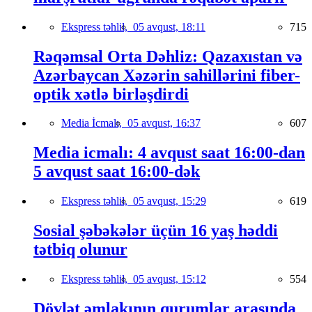
Ekspress təhlil,
05 avqust, 18:11
715
Rəqəmsal Orta Dəhliz: Qazaxıstan və
Azərbaycan Xəzərin sahillərini fiber-
optik xətlə birləşdirdi
Media İcmalı,
05 avqust, 16:37
607
Media icmalı: 4 avqust saat 16:00-dan
5 avqust saat 16:00-dək
Ekspress təhlil,
05 avqust, 15:29
619
Sosial şəbəkələr üçün 16 yaş həddi
tətbiq olunur
Ekspress təhlil,
05 avqust, 15:12
554
Dövlət əmlakının qurumlar arasında