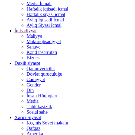
Media İcmalı
Həftəlik iqtisadi icmal
Həftəlik siyasi icmal
Aylıq İqtisadi İcmal
Aylıq Siyasi İcmal
İqtisadiyyat
Maliyyə
Makroiqtisadiyyat
Sənaye
Kənd təsərrüfatı
Biznes
Daxili siyasət
Qanunvericilik
Dövlət quruculuğu
Cəmiyyət
Gender
Din
İnsan Hüquqları
Media
Təhlükəsizlik
Sosial sahə
Xarici Siyasət
Keçmiş Sovet məkanı
Qafqaz
Amerika