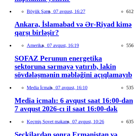
Böyük Şərq,
07 avqust, 16:27
612
Ankara, İslamabad və Ər-Riyad kimə
qarşı birləşir?
Amerika,
07 avqust, 16:19
556
SOFAZ Perunun energetika
sektoruna sərmayə yatırıb, lakin
sövdələşmənin məbləğini açıqlamayıb
Media İcmalı,
07 avqust, 16:10
535
Media icmalı: 6 avqust saat 16:00-dan
7 avqust 2026-cı il saat 16:00-dək
Keçmiş Sovet məkanı,
07 avqust, 10:26
635
Seçkilərdən sonra Ermənistan və