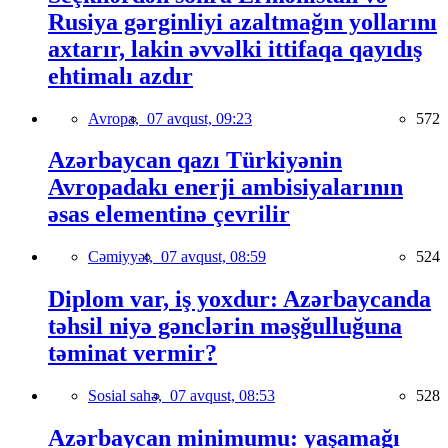
Rusiya gərginliyi azaltmağın yollarını
axtarır, lakin əvvəlki ittifaqa qayıdış
ehtimalı azdır
Avropa,
07 avqust, 09:23
572
Azərbaycan qazı Türkiyənin
Avropadakı enerji ambisiyalarının
əsas elementinə çevrilir
Cəmiyyət,
07 avqust, 08:59
524
Diplom var, iş yoxdur: Azərbaycanda
təhsil niyə gənclərin məşğulluğuna
təminat vermir?
Sosial sahə,
07 avqust, 08:53
528
Azərbaycan minimumu: yaşamağı