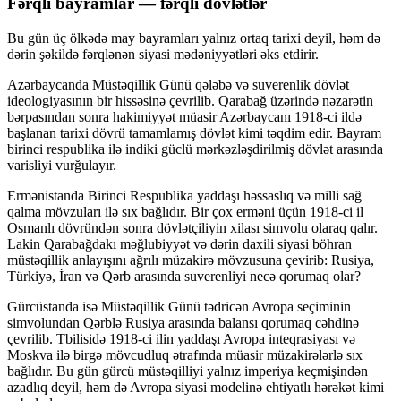
Fərqli bayramlar — fərqli dövlətlər
Bu gün üç ölkədə may bayramları yalnız ortaq tarixi deyil, həm də
dərin şəkildə fərqlənən siyasi mədəniyyətləri əks etdirir.
Azərbaycanda Müstəqillik Günü qələbə və suverenlik dövlət
ideologiyasının bir hissəsinə çevrilib. Qarabağ üzərində nəzarətin
bərpasından sonra hakimiyyət müasir Azərbaycanı 1918-ci ildə
başlanan tarixi dövrü tamamlamış dövlət kimi təqdim edir. Bayram
birinci respublika ilə indiki güclü mərkəzləşdirilmiş dövlət arasında
varisliyi vurğulayır.
Ermənistanda Birinci Respublika yaddaşı həssaslıq və milli sağ
qalma mövzuları ilə sıx bağlıdır. Bir çox erməni üçün 1918-ci il
Osmanlı dövründən sonra dövlətçiliyin xilası simvolu olaraq qalır.
Lakin Qarabağdakı məğlubiyyət və dərin daxili siyasi böhran
müstəqillik anlayışını ağrılı müzakirə mövzusuna çevirib: Rusiya,
Türkiyə, İran və Qərb arasında suverenliyi necə qorumaq olar?
Gürcüstanda isə Müstəqillik Günü tədricən Avropa seçiminin
simvolundan Qərblə Rusiya arasında balansı qorumaq cəhdinə
çevrilib. Tbilisidə 1918-ci ilin yaddaşı Avropa inteqrasiyası və
Moskva ilə birgə mövcudluq ətrafında müasir müzakirələrlə sıx
bağlıdır. Bu gün gürcü müstəqilliyi yalnız imperiya keçmişindən
azadlıq deyil, həm də Avropa siyasi modelinə ehtiyatlı hərəkət kimi