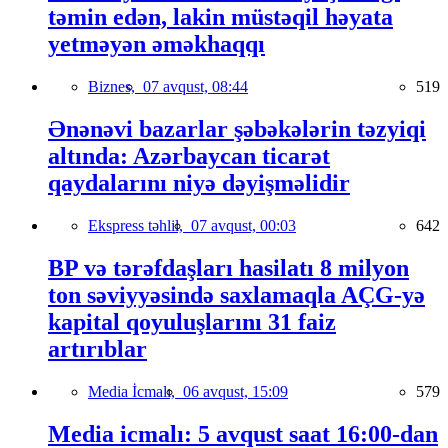
təmin edən, lakin müstəqil həyata
yetməyən əməkhaqqı
Biznes,
07 avqust, 08:44
519
Ənənəvi bazarlar şəbəkələrin təzyiqi
altında: Azərbaycan ticarət
qaydalarını niyə dəyişməlidir
Ekspress təhlil,
07 avqust, 00:03
642
BP və tərəfdaşları hasilatı 8 milyon
ton səviyyəsində saxlamaqla AÇG-yə
kapital qoyuluşlarını 31 faiz
artırıblar
Media İcmalı,
06 avqust, 15:09
579
Media icmalı: 5 avqust saat 16:00-dan