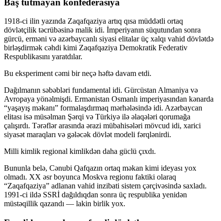
Baş tutmayan konfederasiya
1918-ci ilin yazında Zaqafqaziya artıq qısa müddətli ortaq
dövlətçilik təcrübəsinə malik idi. İmperiyanın süqutundan sonra
gürcü, erməni və azərbaycanlı siyasi elitalar üç xalqı vahid dövlətdə
birləşdirmək cəhdi kimi Zaqafqaziya Demokratik Federativ
Respublikasını yaratdılar.
Bu eksperiment cəmi bir neçə həftə davam etdi.
Dağılmanın səbəbləri fundamental idi. Gürcüstan Almaniya və
Avropaya yönəlmişdi. Ermənistan Osmanlı imperiyasından kənarda
“yaşayış məkanı” formalaşdırmaq mərhələsində idi. Azərbaycan
elitası isə müsəlman Şərqi və Türkiyə ilə əlaqələri qorumağa
çalışırdı. Tərəflər arasında ərazi mübahisələri mövcud idi, xarici
siyasət maraqları və gələcək dövlət modeli fərqlənirdi.
Milli kimlik regional kimlikdən daha güclü çıxdı.
Bununla belə, Cənubi Qafqazın ortaq məkan kimi ideyası yox
olmadı. XX əsr boyunca Moskva regionu faktiki olaraq
“Zaqafqaziya” adlanan vahid inzibati sistem çərçivəsində saxladı.
1991-ci ildə SSRİ dağıldıqdan sonra üç respublika yenidən
müstəqillik qazandı — lakin birlik yox.