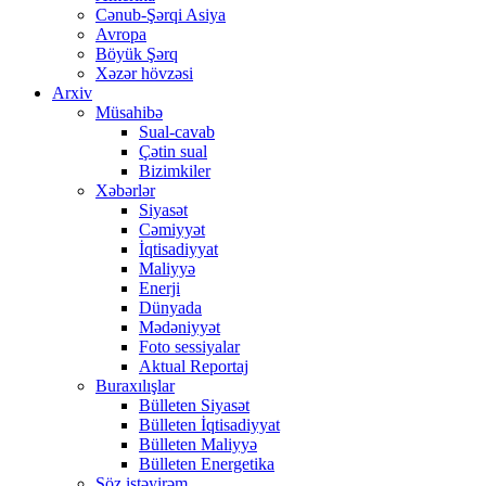
Cənub-Şərqi Asiya
Avropa
Böyük Şərq
Xəzər hövzəsi
Arxiv
Müsahibə
Sual-cavab
Çətin sual
Bizimkiler
Xəbərlər
Siyasət
Cəmiyyət
İqtisadiyyat
Maliyyə
Enerji
Dünyada
Mədəniyyət
Foto sessiyalar
Aktual Reportaj
Buraxılışlar
Bülleten Siyasət
Bülleten İqtisadiyyat
Bülleten Maliyyə
Bülleten Energetika
Söz istəyirəm