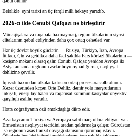
qəbul olunur.
Beləliklə, eyni tarixi an üç fərqli milli hekayə yaradıb.
2026-cı ildə Cənubi Qafqazı nə birləşdirir
Münaqişələrə və rəqabətə baxmayaraq, region ölkələrinin siyasi
elitalarının qəbul etdiyindən daha çox ortaq cəhətləri var.
Hər üç dövlət böyük güclərin — Rusiya, Türkiyə, İran, Avropa
İttifaqı, Çin və getdikcə daha fəal şəkildə Fars körfəzi ölkələrinin —
kəsişmə məkanı olaraq qalır. Cənubi Qafqaz yenidən Avropa ilə
Asiya arasında regionun əsrlər boyu oynadığı rola, nəqliyyat
dəhlizinə çevrilir.
İqtisadi baxımdan ölkələr tədricən ortaq proseslərə cəlb olunur.
Xəzər üzərindən keçən Orta Dəhliz, dəmir yolu marşrutlarının
inkişafı, enerji layihələri və rəqəmsal kommunikasiyalar obyektiv
qarşılıqlı asılılıq yaradır.
Hətta coğrafiyanın özü əməkdaşlığı diktə edir.
Azərbaycanın Türkiyə və Avropaya sabit marşrutlara ehtiyacı var.
Ermənistan nəqliyyat təcridini aradan qaldırmağa çalışır. Gürcüstan
isə regionun əsas tranzit qovşağı statusunu qorumaq istəyir.
Ölkələrin heç biri iqtisadi ambisiyalarını tam şəkildə təkbaşına