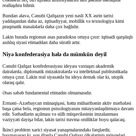
reallaşdıra bilmir.
Bundan əlavə, Cənubi Qafqazın yeni nəsli XX əsrin tarixi
yaddaşından daha az, iqtisadiyyat, mobillik və texnologiya kimi
praqmatik məsələlərlə daha çox bağlıdır.
Lakin burada regionun əsas paradoksu ortaya çıxır: iqtisadi qarşılıqlı
asılılıq siyasi etimaddan daha sürətli artır.
Niyə konfederasiya hələ də mümkün deyil
Cənubi Qafqaz konfederasiyası ideyası vaxtaşırı akademik
dairələrdə, diplomatik müzakirələrdə və intellektual publisistikada
ortaya çıxır. Lakin real siyasətdə bu ideya demək olar ki, utopik
olaraq qalır.
Əsas səbəb fundamental etimadın olmamasıdır.
Erməni–Azərbaycan münaqişəsi, hətta müharibənin aktiv mərhələsi
başa çatsa belə, regionun psixologiyasını müəyyənləşdirməyə davam
edir. Sərhədlərin açılması və sülh müqaviləsinin imzalanması
vəziyyəti dəyişə bilər, lakin tarixi travma onilliklər boyu qalacaq.
İkinci problem xarici siyasət yanaşmalarındakı fərqlərdir,
baxmayaraq ki, son illərdə Cənubi Qafqaz ölkələrinin mövqeləri