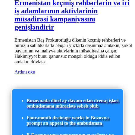
Ermənistan keçmiş rəhbərlərin və iri
iş adamlarının aktivlərinin
müsadirəsi kampaniyasını
genişləndirir
Ermənistan Baş Prokurorluğu ölkənin keçmiş rəhbərləri və
nüfuzlu sahibkarlarla əlaqəli yüzlərlə daşınmaz əmlakın, şirkət
paylarının və maliyyə aktivlərinin müsadirəsinə çalışır.
Hakimiyyət bunu qanunsuz mənşəli olduğu iddia edilən
əmlakın dövlətə...
Ardını oxu
Buzovnada dörd ay davam edən drenaj işləri
ombudsmana müraciətə səbəb olub
Four-month drainage works in Buzovna
prompt an appeal to the ombudsman
В Бузовна четырехмесячные работы по