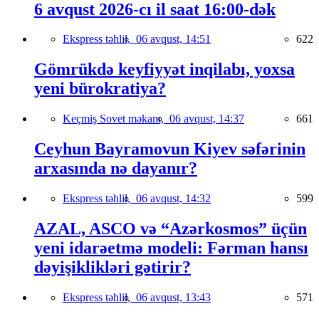
6 avqust 2026-cı il saat 16:00-dək
Ekspress təhlil,
06 avqust, 14:51
622
Gömrükdə keyfiyyət inqilabı, yoxsa
yeni bürokratiya?
Keçmiş Sovet məkanı,
06 avqust, 14:37
661
Ceyhun Bayramovun Kiyev səfərinin
arxasında nə dayanır?
Ekspress təhlil,
06 avqust, 14:32
599
AZAL, ASCO və “Azərkosmos” üçün
yeni idarəetmə modeli: Fərman hansı
dəyişiklikləri gətirir?
Ekspress təhlil,
06 avqust, 13:43
571