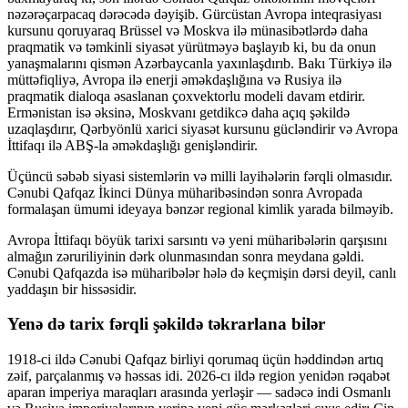
nəzərəçarpacaq dərəcədə dəyişib. Gürcüstan Avropa inteqrasiyası
kursunu qoruyaraq Brüssel və Moskva ilə münasibətlərdə daha
praqmatik və təmkinli siyasət yürütməyə başlayıb ki, bu da onun
yanaşmalarını qismən Azərbaycanla yaxınlaşdırıb. Bakı Türkiyə ilə
müttəfiqliyə, Avropa ilə enerji əməkdaşlığına və Rusiya ilə
praqmatik dialoqa əsaslanan çoxvektorlu modeli davam etdirir.
Ermənistan isə əksinə, Moskvanı getdikcə daha açıq şəkildə
uzaqlaşdırır, Qərbyönlü xarici siyasət kursunu gücləndirir və Avropa
İttifaqı ilə ABŞ-la əməkdaşlığı genişləndirir.
Üçüncü səbəb siyasi sistemlərin və milli layihələrin fərqli olmasıdır.
Cənubi Qafqaz İkinci Dünya müharibəsindən sonra Avropada
formalaşan ümumi ideyaya bənzər regional kimlik yarada bilməyib.
Avropa İttifaqı böyük tarixi sarsıntı və yeni müharibələrin qarşısını
almağın zəruriliyinin dərk olunmasından sonra meydana gəldi.
Cənubi Qafqazda isə müharibələr hələ də keçmişin dərsi deyil, canlı
yaddaşın bir hissəsidir.
Yenə də tarix fərqli şəkildə təkrarlana bilər
1918-ci ildə Cənubi Qafqaz birliyi qorumaq üçün həddindən artıq
zəif, parçalanmış və həssas idi. 2026-cı ildə region yenidən rəqabət
aparan imperiya maraqları arasında yerləşir — sadəcə indi Osmanlı