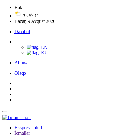
Bakı
0
33.5
C
Bazar, 9 Avqust 2026
Daxil ol
Abunə
Əlaqə
Turan
Ekspress təhlil
İcmallar