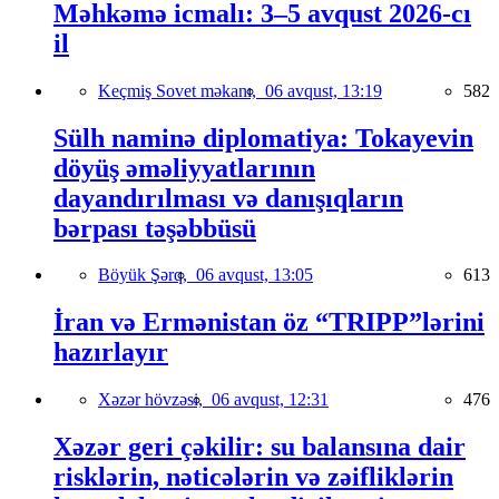
Məhkəmə icmalı: 3–5 avqust 2026-cı
il
Keçmiş Sovet məkanı,
06 avqust, 13:19
582
Sülh naminə diplomatiya: Tokayevin
döyüş əməliyyatlarının
dayandırılması və danışıqların
bərpası təşəbbüsü
Böyük Şərq,
06 avqust, 13:05
613
İran və Ermənistan öz “TRIPP”lərini
hazırlayır
Xəzər hövzəsi,
06 avqust, 12:31
476
Xəzər geri çəkilir: su balansına dair
risklərin, nəticələrin və zəifliklərin