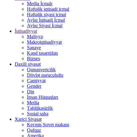
Media İcmalı
Həftəlik iqtisadi icmal
Həftəlik siyasi icmal
Aylıq İqtisadi İcmal
Aylıq Siyasi İcmal
İqtisadiyyat
Maliyyə
Makroiqtisadiyyat
Sənaye
Kənd təsərrüfatı
Biznes
Daxili siyasət
Qanunvericilik
Dövlət quruculuğu
Cəmiyyət
Gender
Din
İnsan Hüquqları
Media
Təhlükəsizlik
Sosial sahə
Xarici Siyasət
Keçmiş Sovet məkanı
Qafqaz
Amerika