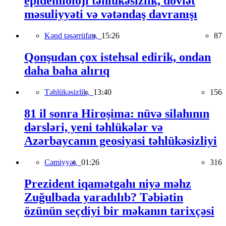
epidemioloji təhlükəsizlik, dövlət
məsuliyyəti və vətəndaş davranışı
Kənd təsərrüfatı,
15:26
87
Qonşudan çox istehsal edirik, ondan
daha baha alırıq
Təhlükəsizlik,
13:40
156
81 il sonra Hiroşima: nüvə silahının
dərsləri, yeni təhlükələr və
Azərbaycanın geosiyasi təhlükəsizliyi
Cəmiyyət,
01:26
316
Prezident iqamətgahı niyə məhz
Zuğulbada yaradılıb? Təbiətin
özünün seçdiyi bir məkanın tarixçəsi