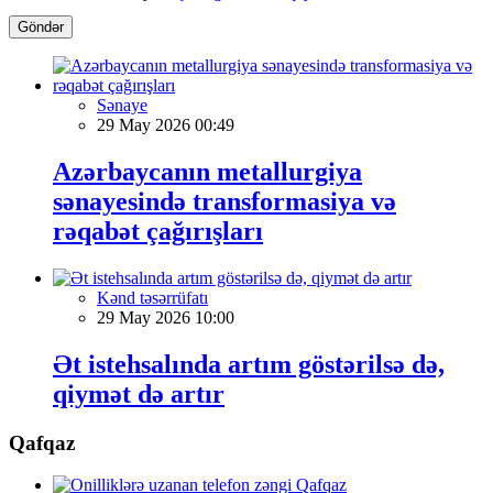
Göndər
Sənaye
29 May 2026 00:49
Azərbaycanın metallurgiya
sənayesində transformasiya və
rəqabət çağırışları
Kənd təsərrüfatı
29 May 2026 10:00
Ət istehsalında artım göstərilsə də,
qiymət də artır
Qafqaz
Qafqaz