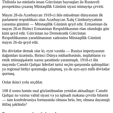
Tbilisidə isə minlərlə insan Gürcüstan bayraqları ilə Rustaveli
prospektinə çıxaraq Müstəqillik Gününü siyasi nümayişə çevirir.
Mayın 28-də Azərbaycan 1918-ci ildə müsəlman dünyasının ilk
parlament respublikası olan Azərbaycan Xalq Cümhuriyyətinin
yaranma gününü — Müstəqillik Gününü qeyd edir. Ermənistan da
mayın 28-ni Birinci Ermənistan Respublikasının elan olunduğu gün
kimi qeyd edir. Gürcüstan isə Demokratik Gürcüstan
Respublikasının yaradılmasının xatirəsinə Müstəqillik Gününü
mayın 26-da qeyd edir.
Bu dövlətlər demək olar ki, eyni vaxtda — Rusiya imperiyasının
dağıntıları üzərində, Birinci Dünya müharibəsinin, inqilabların və
etnik münaqişələrin xaosu şəraitində yaranmışdı. 1918-ci ilin
mayında Cənubi Qafqaz liderləri tarixi seçim qarşısında qalmışdılar:
ya regional birliyi qorumağa çalışmaq, ya da ayrı-ayrı milli dövlətlər
qurmaq.
Onlar ikinci yolu seçdilər.
108 il sonra həmin sual gözlənilmədən yenidən aktuallaşır: Cənubi
Qafqaz nə vaxtsa vahid siyasi və ya iqtisadi məkana çevrilə bilərmi
— tam konfederasiya formasında olmasa belə, heç olmasa dayanıqlı
ittifaq şəklində?