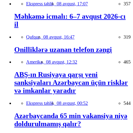
Ekspress təhlil,
08 avqust, 17:07
357
Məhkəmə icmalı: 6–7 avqust 2026-cı
il
Qafqaz,
08 avqust, 16:47
319
Onilliklərə uzanan telefon zəngi
Amerika,
08 avqust, 12:32
465
ABŞ-ın Rusiyaya qarşı yeni
sanksiyaları Azərbaycan üçün risklər
və imkanlar yaradır
Ekspress təhlil,
08 avqust, 00:52
544
Azərbaycanda 65 min vakansiya niyə
doldurulmamış qalır?