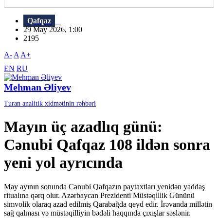
Qafqaz
29 May 2026, 1:00
2195
A-
A
A+
EN
RU
Mehman Əliyev
Turan analitik xidmətinin rəhbəri
Mayın üç azadlıq günü:
Cənubi Qafqaz 108 ildən sonra
yeni yol ayrıcında
May ayının sonunda Cənubi Qafqazın paytaxtları yenidən yaddaş
ritualına qərq olur. Azərbaycan Prezidenti Müstəqillik Gününü
simvolik olaraq azad edilmiş Qarabağda qeyd edir. İrəvanda millətin
sağ qalması və müstəqilliyin bədəli haqqında çıxışlar səslənir.