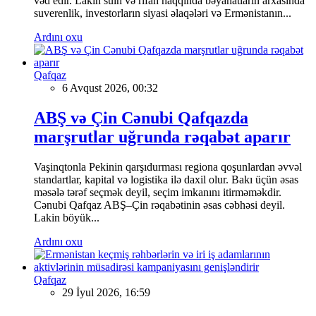
vəd edir. Lakin sülh və rifah haqqında bəyanatların arxasında
suverenlik, investorların siyasi əlaqələri və Ermənistanın...
Ardını oxu
Qafqaz
6 Avqust 2026, 00:32
ABŞ və Çin Cənubi Qafqazda
marşrutlar uğrunda rəqabət aparır
Vaşinqtonla Pekinin qarşıdurması regiona qoşunlardan əvvəl
standartlar, kapital və logistika ilə daxil olur. Bakı üçün əsas
məsələ tərəf seçmək deyil, seçim imkanını itirməməkdir.
Cənubi Qafqaz ABŞ–Çin rəqabətinin əsas cəbhəsi deyil.
Lakin böyük...
Ardını oxu
Qafqaz
29 İyul 2026, 16:59