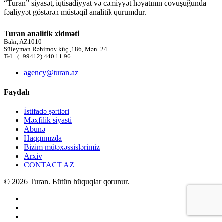
“Turan” siyasət, iqtisadiyyat və cəmiyyət həyatının qovuşuğunda
fəaliyyət göstərən müstəqil analitik qurumdur.
Turan analitik xidməti
Bakı, AZ1010
Süleyman Rəhimov küç.,186, Mən. 24
Tel.: (+99412) 440 11 96
agency@turan.az
Faydalı
İstifadə şərtləri
Məxfilik siyasti
Abunə
Haqqımızda
Bizim mütəxəssislərimiz
Arxiv
CONTACT AZ
© 2026 Turan. Bütün hüquqlar qorunur.