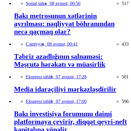
Sosial sahə,
08 avqust, 00:50
517
Bakı metrosunun xətlərinin
ayrılması: nəqliyyat böhranından
necə qaçmaq olar?
Cəmiyyət,
08 avqust, 00:41
433
Təbriz azadlığının salnaməsi:
Məşrutə hərəkatı və müasirlik
Ekspress təhlil,
07 avqust, 17:28
501
Media idarəçiliyi mərkəzləşdirilir
Ekspress təhlil,
07 avqust, 17:00
596
Bakı investisiya forumunu daimi
platformaya çevirir, diqqət qeyri-neft
kapitalına yönəlir