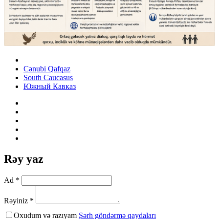
Cənubi Qafqaz
South Caucasus
Южный Кавказ
Rəy yaz
Ad *
Rəyiniz *
Oxudum və razıyam
Şərh göndərmə qaydaları