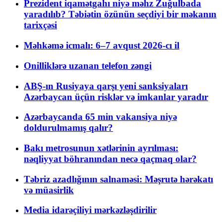
Prezident iqamətgahı niyə məhz Zuğulbada
yaradılıb? Təbiətin özünün seçdiyi bir məkanın
tarixçəsi
Məhkəmə icmalı: 6–7 avqust 2026-cı il
Onilliklərə uzanan telefon zəngi
ABŞ-ın Rusiyaya qarşı yeni sanksiyaları
Azərbaycan üçün risklər və imkanlar yaradır
Azərbaycanda 65 min vakansiya niyə
doldurulmamış qalır?
Bakı metrosunun xətlərinin ayrılması:
nəqliyyat böhranından necə qaçmaq olar?
Təbriz azadlığının salnaməsi: Məşrutə hərəkatı
və müasirlik
Media idarəçiliyi mərkəzləşdirilir