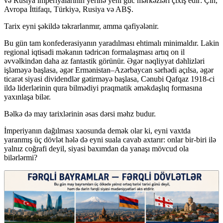
və Rusiya imperiyalarının yerinə yeni güc mərkəzləri çıxış edir: Çin,
Avropa İttifaqı, Türkiyə, Rusiya və ABŞ.
Tarix eyni şəkildə təkrarlanmır, amma qafiyələnir.
Bu gün tam konfederasiyanın yaradılması ehtimalı minimaldır. Lakin
regional iqtisadi məkanın tədricən formalaşması artıq on il
əvvəlkindən daha az fantastik görünür. Əgər nəqliyyat dəhlizləri
işləməyə başlasa, əgər Ermənistan–Azərbaycan sərhədi açılsa, əgər
ticarət siyasi dividendlər gətirməyə başlasa, Cənubi Qafqaz 1918-ci
ildə liderlərinin qura bilmədiyi praqmatik əməkdaşlıq formasına
yaxınlaşa bilər.
Bəlkə də may tarixlərinin əsas dərsi məhz budur.
İmperiyanın dağılması xaosunda demək olar ki, eyni vaxtda
yaranmış üç dövlət hələ də eyni suala cavab axtarır: onlar bir-biri ilə
yalnız coğrafi deyil, siyasi baxımdan da yanaşı mövcud ola
bilərlərmi?