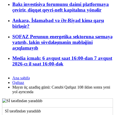
Bakı investisiya forumunu daimi platformaya
çevirir, diqqət qeyri-neft kapitalına yönəlir
Ankara, İslamabad və Ər-Riyad kimə qarşı
birləşir?
SOFAZ Perunun energetika sektoruna sərmayə
yatırıb, lakin sövdələşmənin məbləğini
açıqlamayıb
Media icmalı: 6 avqust saat 16:00-dan 7 avqust
2026-cı il saat 16:00-dək
Ana səhifə
Qafqaz
Mayın üç azadlıq günü: Cənubi Qafqaz 108 ildən sonra yeni
yol ayrıcında
Sİ tərəfindən yaradılıb