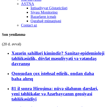
ASTNA
İqtisadiyyat Göstəriciləri
Siyası Monitorinq
Bazarların icmalı
Qarabağ münaqişəsi
Contact az
Son yenilənmə
(20 d. əvvəl)
Xəzərin sahilləri kimindir? Sanitar-epidemioloji
təhlükəsizlik, dövlət məsuliyyəti və vətəndaş
davranışı
Qonşudan çox istehsal edirik, ondan daha
baha alırıq
81 il sonra Hiroşima: nüvə silahının dərsləri,
yeni təhlükələr və Azərbaycanın geosiyasi
təhlükəsizliyi