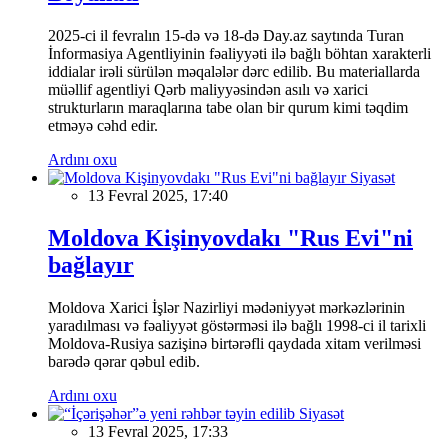
2025-ci il fevralın 15-də və 18-də Day.az saytında Turan
İnformasiya Agentliyinin fəaliyyəti ilə bağlı böhtan xarakterli
iddialar irəli sürülən məqalələr dərc edilib. Bu materiallarda
müəllif agentliyi Qərb maliyyəsindən asılı və xarici
strukturların maraqlarına tabe olan bir qurum kimi təqdim
etməyə cəhd edir.
Ardını oxu
Siyasət
13 Fevral 2025, 17:40
Moldova Kişinyovdakı "Rus Evi"ni
bağlayır
Moldova Xarici İşlər Nazirliyi mədəniyyət mərkəzlərinin
yaradılması və fəaliyyət göstərməsi ilə bağlı 1998-ci il tarixli
Moldova-Rusiya sazişinə birtərəfli qaydada xitam verilməsi
barədə qərar qəbul edib.
Ardını oxu
Siyasət
13 Fevral 2025, 17:33