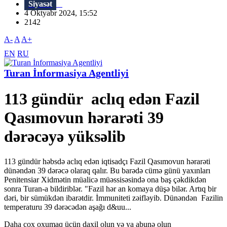
Siyasət
4 Oktyabr 2024, 15:52
2142
A-
A
A+
EN
RU
Turan İnformasiya Agentliyi
113 gündür aclıq edən Fazil
Qasımovun hərarəti 39
dərəcəyə yüksəlib
113 gündür həbsdə aclıq edən iqtisadçı Fazil Qasımovun hərarəti
dünəndən 39 dərəcə olaraq qalır. Bu barədə cümə günü yaxınları
Penitensiar Xidmətin müalicə müəssisəsində ona baş çəkdikdən
sonra Turan-a bildiriblər. "Fazil hər an komaya düşə bilər. Artıq bir
dəri, bir sümükdən ibarətdir. İmmuniteti zəifləyib. Dünəndən Fazilin
temperaturu 39 dərəcədən aşağı d&uu...
Daha çox oxumaq üçün daxil olun və ya abunə olun