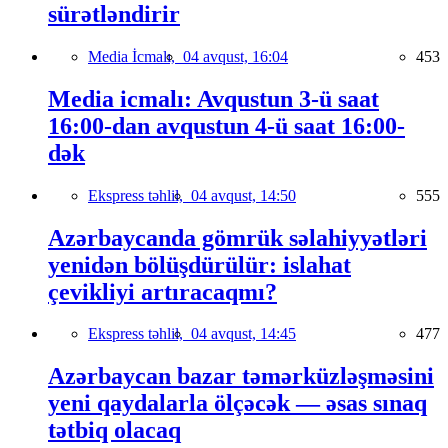
sürətləndirir
Media İcmalı,
04 avqust, 16:04
453
Media icmalı: Avqustun 3-ü saat
16:00-dan avqustun 4-ü saat 16:00-
dək
Ekspress təhlil,
04 avqust, 14:50
555
Azərbaycanda gömrük səlahiyyətləri
yenidən bölüşdürülür: islahat
çevikliyi artıracaqmı?
Ekspress təhlil,
04 avqust, 14:45
477
Azərbaycan bazar təmərküzləşməsini
yeni qaydalarla ölçəcək — əsas sınaq
tətbiq olacaq