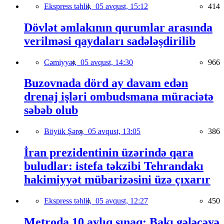
Ekspress təhlil,
05 avqust, 15:12
414
Dövlət əmlakının qurumlar arasında
verilməsi qaydaları sadələşdirilib
Cəmiyyət,
05 avqust, 14:30
966
Buzovnada dörd ay davam edən
drenaj işləri ombudsmana müraciətə
səbəb olub
Böyük Şərq,
05 avqust, 13:05
386
İran prezidentinin üzərində qara
buludlar: istefa təkzibi Tehrandakı
hakimiyyət mübarizəsini üzə çıxarır
Ekspress təhlil,
05 avqust, 12:27
450
Metroda 10 aylıq sınaq: Bakı gələcəyə