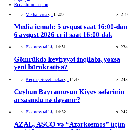
Redaktorun seçimi
Media İcmalı,
15:09
219
Media icmalı: 5 avqust saat 16:00-dan
6 avqust 2026-cı il saat 16:00-dək
Ekspress təhlil,
14:51
234
Gömrükdə keyfiyyət inqilabı, yoxsa
yeni bürokratiya?
Keçmiş Sovet məkanı,
14:37
243
Ceyhun Bayramovun Kiyev səfərinin
arxasında nə dayanır?
Ekspress təhlil,
14:32
242
AZAL, ASCO və “Azərkosmos” üçün