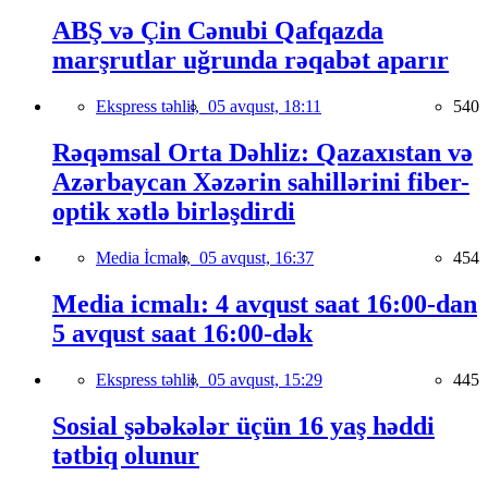
ABŞ və Çin Cənubi Qafqazda
marşrutlar uğrunda rəqabət aparır
Ekspress təhlil,
05 avqust, 18:11
540
Rəqəmsal Orta Dəhliz: Qazaxıstan və
Azərbaycan Xəzərin sahillərini fiber-
optik xətlə birləşdirdi
Media İcmalı,
05 avqust, 16:37
454
Media icmalı: 4 avqust saat 16:00-dan
5 avqust saat 16:00-dək
Ekspress təhlil,
05 avqust, 15:29
445
Sosial şəbəkələr üçün 16 yaş həddi
tətbiq olunur