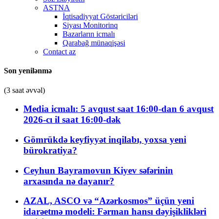
ASTNA
İqtisadiyyat Göstəriciləri
Siyası Monitorinq
Bazarların icmalı
Qarabağ münaqişəsi
Contact az
Son yenilənmə
(3 saat əvvəl)
Media icmalı: 5 avqust saat 16:00-dan 6 avqust
2026-cı il saat 16:00-dək
Gömrükdə keyfiyyət inqilabı, yoxsa yeni
bürokratiya?
Ceyhun Bayramovun Kiyev səfərinin
arxasında nə dayanır?
AZAL, ASCO və “Azərkosmos” üçün yeni
idarəetmə modeli: Fərman hansı dəyişiklikləri