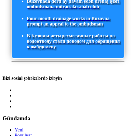
Buzovnada dörd ay davam edən drenaj işləri
ombudsmana müraciətə səbəb olub
Four-month drainage works in Buzovna
prompt an appeal to the ombudsman
В Бузовна четырехмесячные работы по
водоотводу стали поводом для обращения
к омбудсмену
Bizi sosial şəbəkələrdə izləyin
Gündəmdə
Yeni
Populyar