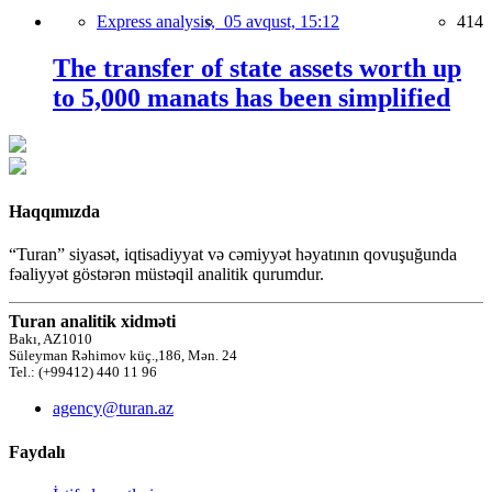
Express analysis,
05 avqust, 15:12
414
The transfer of state assets worth up
to 5,000 manats has been simplified
Haqqımızda
“Turan” siyasət, iqtisadiyyat və cəmiyyət həyatının qovuşuğunda
fəaliyyət göstərən müstəqil analitik qurumdur.
Turan analitik xidməti
Bakı, AZ1010
Süleyman Rəhimov küç.,186, Mən. 24
Tel.: (+99412) 440 11 96
agency@turan.az
Faydalı