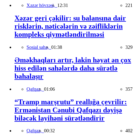
Xəzər hövzəsi,
12:31
221
Xəzər geri çəkilir: su balansına dair
risklərin, nəticələrin və zəifliklərin
kompleks qiymətləndirilməsi
Sosial sahə,
01:38
329
Əməkhaqları artır, lakin həyat ən çox
hiss edilən sahələrdə daha sürətlə
bahalaşır
Qafqaz,
01:06
357
“Tramp marşrutu” reallığa çevrilir:
Ermənistan Cənubi Qafqazı dəyişə
biləcək layihəni sürətləndirir
Qafqaz,
00:32
402