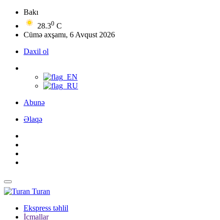
Bakı
0
28.3
C
Cümə axşamı, 6 Avqust 2026
Daxil ol
Abunə
Əlaqə
Turan
Ekspress təhlil
İcmallar