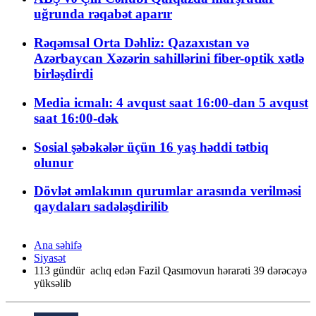
uğrunda rəqabət aparır
Rəqəmsal Orta Dəhliz: Qazaxıstan və
Azərbaycan Xəzərin sahillərini fiber-optik xətlə
birləşdirdi
Media icmalı: 4 avqust saat 16:00-dan 5 avqust
saat 16:00-dək
Sosial şəbəkələr üçün 16 yaş həddi tətbiq
olunur
Dövlət əmlakının qurumlar arasında verilməsi
qaydaları sadələşdirilib
Ana səhifə
Siyasət
113 gündür aclıq edən Fazil Qasımovun hərarəti 39 dərəcəyə
yüksəlib