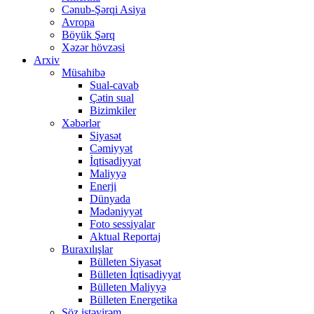
Cənub-Şərqi Asiya
Avropa
Böyük Şərq
Xəzər hövzəsi
Arxiv
Müsahibə
Sual-cavab
Çətin sual
Bizimkiler
Xəbərlər
Siyasət
Cəmiyyət
İqtisadiyyat
Maliyyə
Enerji
Dünyada
Mədəniyyət
Foto sessiyalar
Aktual Reportaj
Buraxılışlar
Bülleten Siyasət
Bülleten İqtisadiyyat
Bülleten Maliyyə
Bülleten Energetika
Söz istəyirəm