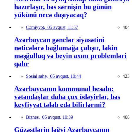
hazırlaşır, bəs sərnişin bu günün
yükünü necə daşıyacaq?
Cəmiyyət,
05 avqust, 11:57
404
Azərbaycan gənclər siyasətini
nəticələrə bağlamağa çalışır, lakin
məşğulluq və beyin axını problemləri
qalır
Sosial sahə,
05 avqust, 10:44
423
Azərbaycanın kommunal hesabı:
vətəndaşlar daha çox ödəyirlər, bəs
keyfiyyət tələb edə bilirlərmi?
Biznes,
05 avqust, 10:39
408
Güzəştlərin ləğvi Azərbaycanın