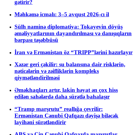
gətirir?
Məhkəmə icmalı: 3–5 avqust 2026-cı il
Sülh naminə diplomatiya: Tokayevin döyüş
əməliyyatlarının dayandırılması və danışıqların
bərpası təşəbbüsü
İran və Ermənistan öz “TRIPP”lərini hazırlayır
Xəzər geri çəkilir: su balansına dair risklərin,
nəticələrin və zəifliklərin kompleks
qiymətləndirilməsi
Əməkhaqları artır, lakin həyat ən çox hiss
edilən sahələrdə daha sürətlə bahalaşır
“Tramp marşrutu” reallığa çevrilir:
Ermənistan Cənubi Qafqazı dəyişə biləcək
layihəni sürətləndirir
ABŞ və Çin Cənubi Qafqazda marşrutlar