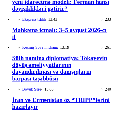
yeni idarəetmə modeli: Fərman hansı
dəyişiklikləri gətirir?
Ekspress təhlil,
13:43
233
Məhkəmə icmalı: 3–5 avqust 2026-cı
il
Keçmiş Sovet məkanı,
13:19
261
Sülh naminə diplomatiya: Tokayevin
döyüş əməliyyatlarının
dayandırılması və danışıqların
bərpası təşəbbüsü
Böyük Şərq,
13:05
240
İran və Ermənistan öz “TRIPP”lərini
hazırlayır