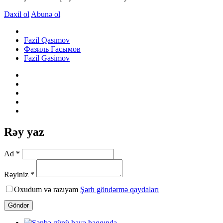
Daxil ol
Abunə ol
Fazil Qasımov
Фазиль Гасымов
Fazil Gasimov
Rəy yaz
Ad *
Rəyiniz *
Oxudum və razıyam
Şərh göndərmə qaydaları
Göndər