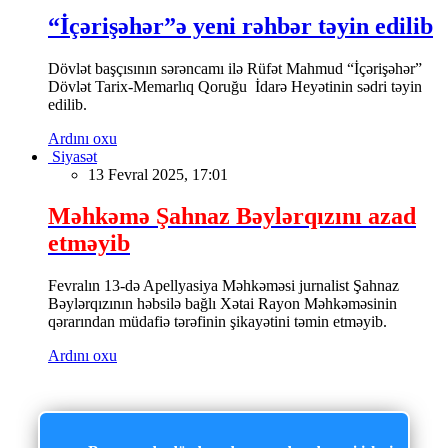
“İçərişəhər”ə yeni rəhbər təyin edilib
Dövlət başçısının sərəncamı ilə Rüfət Mahmud “İçərişəhər”
Dövlət Tarix-Memarlıq Qoruğu İdarə Heyətinin sədri təyin
edilib.
Ardını oxu
Siyasət
13 Fevral 2025, 17:01
Məhkəmə Şahnaz Bəylərqızını azad
etməyib
Fevralın 13-də Apellyasiya Məhkəməsi jurnalist Şahnaz
Bəylərqızının həbsilə bağlı Xətai Rayon Məhkəməsinin
qərarından müdafiə tərəfinin şikayətini təmin etməyib.
Ardını oxu