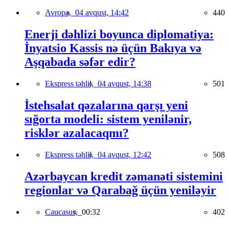
Avropa,
04 avqust, 14:42
440
Enerji dəhlizi boyunca diplomatiya:
İnyatsio Kassis nə üçün Bakıya və
Aşqabada səfər edir?
Ekspress təhlil,
04 avqust, 14:38
501
İstehsalat qəzalarına qarşı yeni
sığorta modeli: sistem yenilənir,
risklər azalacaqmı?
Ekspress təhlil,
04 avqust, 12:42
508
Azərbaycan kredit zəmanəti sistemini
regionlar və Qarabağ üçün yeniləyir
Caucasus,
00:32
402