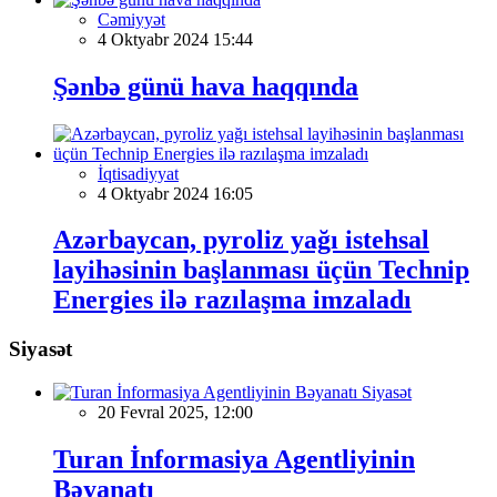
Cəmiyyət
4 Oktyabr 2024 15:44
Şənbə günü hava haqqında
İqtisadiyyat
4 Oktyabr 2024 16:05
Azərbaycan, pyroliz yağı istehsal
layihəsinin başlanması üçün Technip
Energies ilə razılaşma imzaladı
Siyasət
Siyasət
20 Fevral 2025, 12:00
Turan İnformasiya Agentliyinin
Bəyanatı