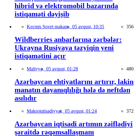
hibrid və elektromobil bazarında
istiqaməti dəyişib
Keçmiş Sovet məkanı,
05 avqust, 10:35
356
Wildberries anbarlarına zərbələr:
Ukrayna Rusiyaya təzyiqin yeni
istiqamətini açır
Maliyyə,
05 avqust, 01:28
480
Azərbaycan ehtiyatlarını artırır, lakin
manatın dayanıqlılığı hələ də neftdən
asılıdır
Makroiqtisadiyyat,
05 avqust, 01:24
372
Azərbaycan iqtisadi artımın zəiflədiyi
şəraitdə rəqəmsallaşmanı