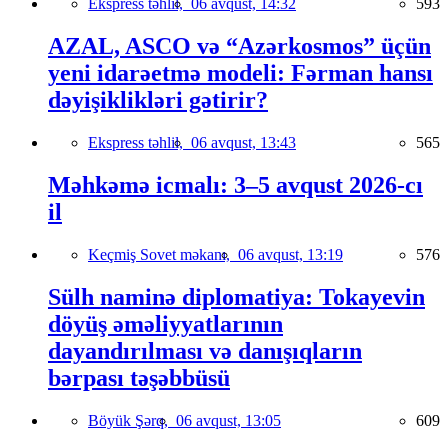
Ekspress təhlil,
06 avqust, 14:32
593
AZAL, ASCO və “Azərkosmos” üçün
yeni idarəetmə modeli: Fərman hansı
dəyişiklikləri gətirir?
Ekspress təhlil,
06 avqust, 13:43
565
Məhkəmə icmalı: 3–5 avqust 2026-cı
il
Keçmiş Sovet məkanı,
06 avqust, 13:19
576
Sülh naminə diplomatiya: Tokayevin
döyüş əməliyyatlarının
dayandırılması və danışıqların
bərpası təşəbbüsü
Böyük Şərq,
06 avqust, 13:05
609