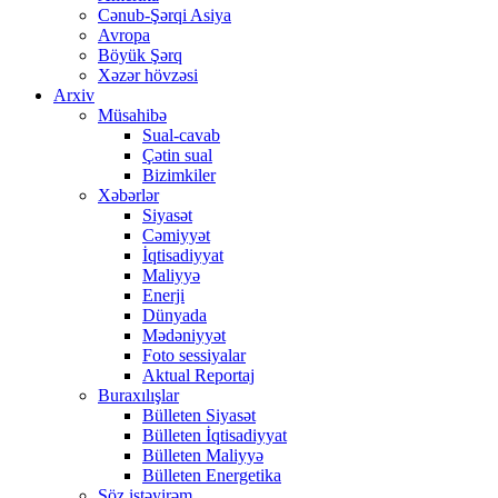
Cənub-Şərqi Asiya
Avropa
Böyük Şərq
Xəzər hövzəsi
Arxiv
Müsahibə
Sual-cavab
Çətin sual
Bizimkiler
Xəbərlər
Siyasət
Cəmiyyət
İqtisadiyyat
Maliyyə
Enerji
Dünyada
Mədəniyyət
Foto sessiyalar
Aktual Reportaj
Buraxılışlar
Bülleten Siyasət
Bülleten İqtisadiyyat
Bülleten Maliyyə
Bülleten Energetika
Söz istəyirəm