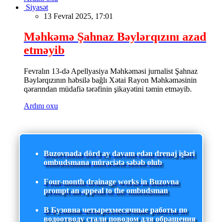
Siyasət
13 Fevral 2025, 17:01
Məhkəmə Şahnaz Bəylərqızını azad
etməyib
Fevralın 13-də Apellyasiya Məhkəməsi jurnalist Şahnaz
Bəylərqızının həbsilə bağlı Xətai Rayon Məhkəməsinin
qərarından müdafiə tərəfinin şikayətini təmin etməyib.
Ardını oxu
Buzovnada dörd ay davam edən drenaj işləri
ombudsmana müraciətə səbəb olub
Four-month drainage works in Buzovna
prompt an appeal to the ombudsman
В Бузовна четырехмесячные работы по
водоотводу стали поводом для обращения