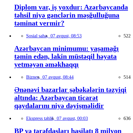
Diplom var, iş yoxdur: Azərbaycanda
təhsil niyə gənclərin məşğulluğuna
təminat vermir?
Sosial sahə,
07 avqust, 08:53
522
Azərbaycan minimumu: yaşamağı
təmin edən, lakin müstəqil həyata
yetməyən əməkhaqqı
Biznes,
07 avqust, 08:44
514
Ənənəvi bazarlar şəbəkələrin təzyiqi
altında: Azərbaycan ticarət
qaydalarını niyə dəyişməlidir
Ekspress təhlil,
07 avqust, 00:03
636
BP və tərəfdaşları hasilatı 8 milyon