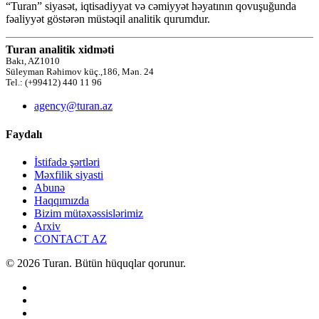
“Turan” siyasət, iqtisadiyyat və cəmiyyət həyatının qovuşuğunda
fəaliyyət göstərən müstəqil analitik qurumdur.
Turan analitik xidməti
Bakı, AZ1010
Süleyman Rəhimov küç.,186, Mən. 24
Tel.: (+99412) 440 11 96
agency@turan.az
Faydalı
İstifadə şərtləri
Məxfilik siyasti
Abunə
Haqqımızda
Bizim mütəxəssislərimiz
Arxiv
CONTACT AZ
© 2026 Turan. Bütün hüquqlar qorunur.