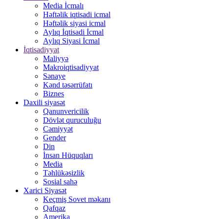
Media İcmalı
Həftəlik iqtisadi icmal
Həftəlik siyasi icmal
Aylıq İqtisadi İcmal
Aylıq Siyasi İcmal
İqtisadiyyat
Maliyyə
Makroiqtisadiyyat
Sənaye
Kənd təsərrüfatı
Biznes
Daxili siyasət
Qanunvericilik
Dövlət quruculuğu
Cəmiyyət
Gender
Din
İnsan Hüquqları
Media
Təhlükəsizlik
Sosial sahə
Xarici Siyasət
Keçmiş Sovet məkanı
Qafqaz
Amerika