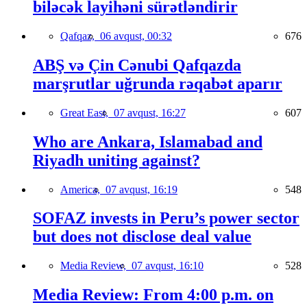
biləcək layihəni sürətləndirir
Qafqaz,
06 avqust, 00:32
676
ABŞ və Çin Cənubi Qafqazda
marşrutlar uğrunda rəqabət aparır
Great East,
07 avqust, 16:27
607
Who are Ankara, Islamabad and
Riyadh uniting against?
America,
07 avqust, 16:19
548
SOFAZ invests in Peru’s power sector
but does not disclose deal value
Media Review,
07 avqust, 16:10
528
Media Review: From 4:00 p.m. on