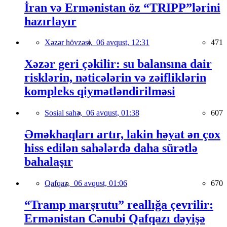
İran və Ermənistan öz “TRIPP”lərini
hazırlayır
Xəzər hövzəsi,
06 avqust, 12:31
471
Xəzər geri çəkilir: su balansına dair
risklərin, nəticələrin və zəifliklərin
kompleks qiymətləndirilməsi
Sosial sahə,
06 avqust, 01:38
607
Əməkhaqları artır, lakin həyat ən çox
hiss edilən sahələrdə daha sürətlə
bahalaşır
Qafqaz,
06 avqust, 01:06
670
“Tramp marşrutu” reallığa çevrilir:
Ermənistan Cənubi Qafqazı dəyişə