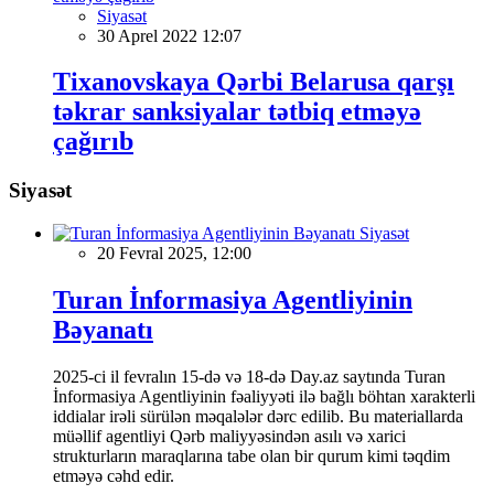
Siyasət
30 Aprel 2022 12:07
Tixanovskaya Qərbi Belarusa qarşı
təkrar sanksiyalar tətbiq etməyə
çağırıb
Siyasət
Siyasət
20 Fevral 2025, 12:00
Turan İnformasiya Agentliyinin
Bəyanatı
2025-ci il fevralın 15-də və 18-də Day.az saytında Turan
İnformasiya Agentliyinin fəaliyyəti ilə bağlı böhtan xarakterli
iddialar irəli sürülən məqalələr dərc edilib. Bu materiallarda
müəllif agentliyi Qərb maliyyəsindən asılı və xarici
strukturların maraqlarına tabe olan bir qurum kimi təqdim
etməyə cəhd edir.