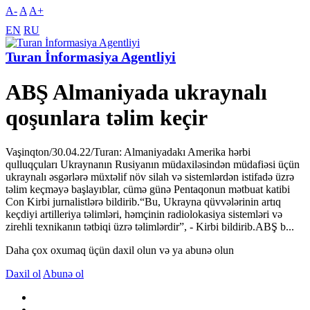
A-
A
A+
EN
RU
Turan İnformasiya Agentliyi
ABŞ Almaniyada ukraynalı
qoşunlara təlim keçir
Vaşinqton/30.04.22/Turan: Almaniyadakı Amerika hərbi
qulluqçuları Ukraynanın Rusiyanın müdaxiləsindən müdafiəsi üçün
ukraynalı əsgərlərə müxtəlif növ silah və sistemlərdən istifadə üzrə
təlim keçməyə başlayıblar, cümə günə Pentaqonun mətbuat katibi
Con Kirbi jurnalistlərə bildirib.“Bu, Ukrayna qüvvələrinin artıq
keçdiyi artilleriya təlimləri, həmçinin radiolokasiya sistemləri və
zirehli texnikanın tətbiqi üzrə təlimlərdir”, - Kirbi bildirib.ABŞ b...
Daha çox oxumaq üçün daxil olun və ya abunə olun
Daxil ol
Abunə ol