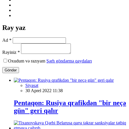
Rəy yaz
Ad *
Rəyiniz *
Oxudum və razıyam
Şərh göndərmə qaydaları
Göndər
Siyasət
30 Aprel 2022 11:38
Pentaqon: Rusiya qrafikdən "bir neçə
gün" geri qalır