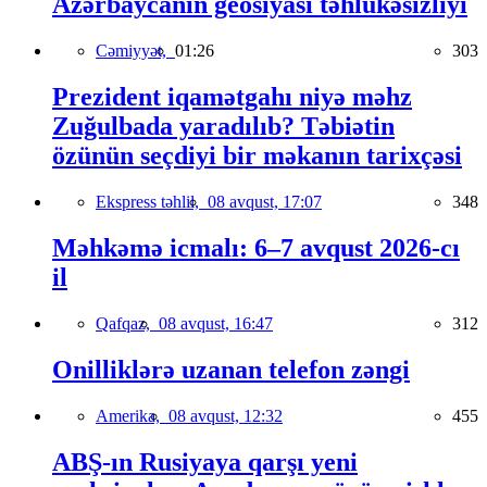
Azərbaycanın geosiyasi təhlükəsizliyi
Cəmiyyət,
01:26
303
Prezident iqamətgahı niyə məhz
Zuğulbada yaradılıb? Təbiətin
özünün seçdiyi bir məkanın tarixçəsi
Ekspress təhlil,
08 avqust, 17:07
348
Məhkəmə icmalı: 6–7 avqust 2026-cı
il
Qafqaz,
08 avqust, 16:47
312
Onilliklərə uzanan telefon zəngi
Amerika,
08 avqust, 12:32
455
ABŞ-ın Rusiyaya qarşı yeni