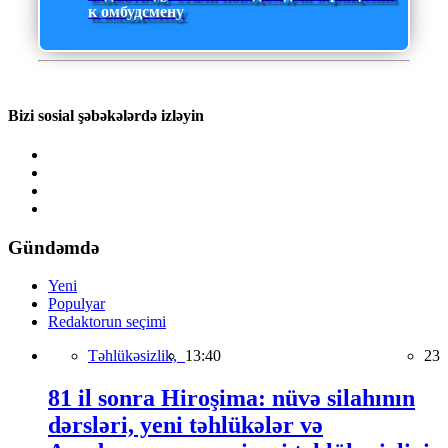
к омбудсмену
Bizi sosial şəbəkələrdə izləyin
Gündəmdə
Yeni
Populyar
Redaktorun seçimi
Təhlükəsizlik,
13:40
23
81 il sonra Hiroşima: nüvə silahının
dərsləri, yeni təhlükələr və