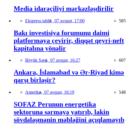
Media idarəçiliyi mərkəzləşdirilir
Ekspress təhlil,
07 avqust, 17:00
585
Bakı investisiya forumunu daimi
platformaya çevirir, diqqət qeyri-neft
kapitalına yönəlir
Böyük Şərq,
07 avqust, 16:27
607
Ankara, İslamabad və Ər-Riyad kimə
qarşı birləşir?
Amerika,
07 avqust, 16:19
548
SOFAZ Perunun energetika
sektoruna sərmayə yatırıb, lakin
sövdələşmənin məbləğini açıqlamayıb