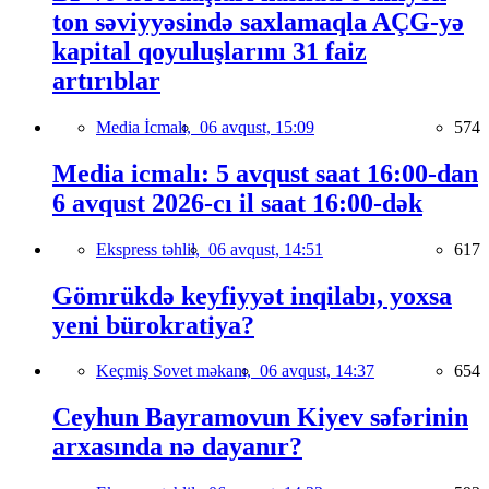
ton səviyyəsində saxlamaqla AÇG-yə
kapital qoyuluşlarını 31 faiz
artırıblar
Media İcmalı,
06 avqust, 15:09
574
Media icmalı: 5 avqust saat 16:00-dan
6 avqust 2026-cı il saat 16:00-dək
Ekspress təhlil,
06 avqust, 14:51
617
Gömrükdə keyfiyyət inqilabı, yoxsa
yeni bürokratiya?
Keçmiş Sovet məkanı,
06 avqust, 14:37
654
Ceyhun Bayramovun Kiyev səfərinin
arxasında nə dayanır?