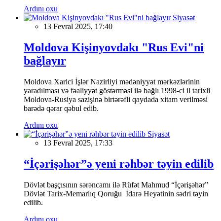
Ardını oxu
Siyasət
13 Fevral 2025, 17:40
Moldova Kişinyovdakı "Rus Evi"ni
bağlayır
Moldova Xarici İşlər Nazirliyi mədəniyyət mərkəzlərinin
yaradılması və fəaliyyət göstərməsi ilə bağlı 1998-ci il tarixli
Moldova-Rusiya sazişinə birtərəfli qaydada xitam verilməsi
barədə qərar qəbul edib.
Ardını oxu
Siyasət
13 Fevral 2025, 17:33
“İçərişəhər”ə yeni rəhbər təyin edilib
Dövlət başçısının sərəncamı ilə Rüfət Mahmud “İçərişəhər”
Dövlət Tarix-Memarlıq Qoruğu İdarə Heyətinin sədri təyin
edilib.
Ardını oxu