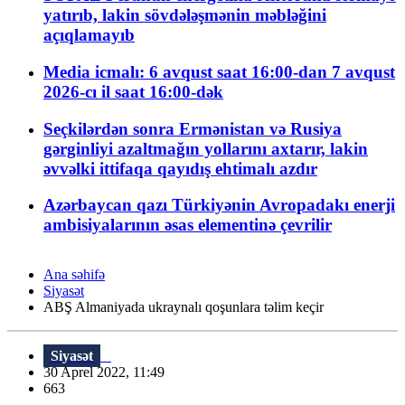
yatırıb, lakin sövdələşmənin məbləğini
açıqlamayıb
Media icmalı: 6 avqust saat 16:00-dan 7 avqust
2026-cı il saat 16:00-dək
Seçkilərdən sonra Ermənistan və Rusiya
gərginliyi azaltmağın yollarını axtarır, lakin
əvvəlki ittifaqa qayıdış ehtimalı azdır
Azərbaycan qazı Türkiyənin Avropadakı enerji
ambisiyalarının əsas elementinə çevrilir
Ana səhifə
Siyasət
ABŞ Almaniyada ukraynalı qoşunlara təlim keçir
Siyasət
30 Aprel 2022, 11:49
663