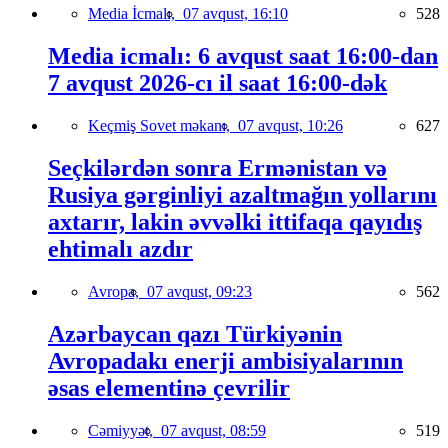
Media İcmalı,
07 avqust, 16:10
528
Media icmalı: 6 avqust saat 16:00-dan
7 avqust 2026-cı il saat 16:00-dək
Keçmiş Sovet məkanı,
07 avqust, 10:26
627
Seçkilərdən sonra Ermənistan və
Rusiya gərginliyi azaltmağın yollarını
axtarır, lakin əvvəlki ittifaqa qayıdış
ehtimalı azdır
Avropa,
07 avqust, 09:23
562
Azərbaycan qazı Türkiyənin
Avropadakı enerji ambisiyalarının
əsas elementinə çevrilir
Cəmiyyət,
07 avqust, 08:59
519