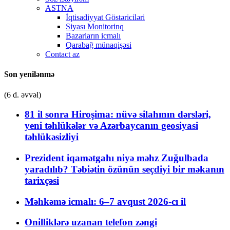
ASTNA
İqtisadiyyat Göstəriciləri
Siyası Monitorinq
Bazarların icmalı
Qarabağ münaqişəsi
Contact az
Son yenilənmə
(6 d. əvvəl)
81 il sonra Hiroşima: nüvə silahının dərsləri,
yeni təhlükələr və Azərbaycanın geosiyasi
təhlükəsizliyi
Prezident iqamətgahı niyə məhz Zuğulbada
yaradılıb? Təbiətin özünün seçdiyi bir məkanın
tarixçəsi
Məhkəmə icmalı: 6–7 avqust 2026-cı il
Onilliklərə uzanan telefon zəngi