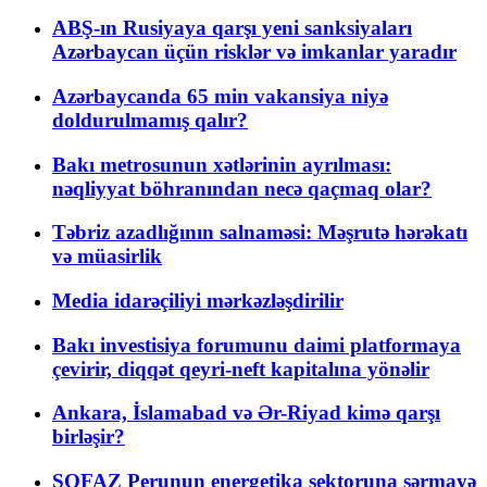
ABŞ-ın Rusiyaya qarşı yeni sanksiyaları
Azərbaycan üçün risklər və imkanlar yaradır
Azərbaycanda 65 min vakansiya niyə
doldurulmamış qalır?
Bakı metrosunun xətlərinin ayrılması:
nəqliyyat böhranından necə qaçmaq olar?
Təbriz azadlığının salnaməsi: Məşrutə hərəkatı
və müasirlik
Media idarəçiliyi mərkəzləşdirilir
Bakı investisiya forumunu daimi platformaya
çevirir, diqqət qeyri-neft kapitalına yönəlir
Ankara, İslamabad və Ər-Riyad kimə qarşı
birləşir?
SOFAZ Perunun energetika sektoruna sərmayə