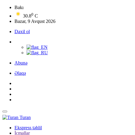
Bakı
0
30.8
C
Bazar, 9 Avqust 2026
Daxil ol
Abunə
Əlaqə
Turan
Ekspress təhlil
İcmallar