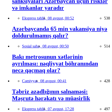
sanksiyaları Azərbaycan üçün risklər
və imkanlar yaradır
Ekspress təhlil,
08 avqust, 00:52
538
Azərbaycanda 65 min vakansiya niyə
doldurulmamış qalır?
Sosial sahə,
08 avqust, 00:50
514
Bakı metrosunun xətlərinin
ayrılması: nəqliyyat böhranından
necə qaçmaq olar?
Cəmiyyət,
08 avqust, 00:41
428
Təbriz azadlığının salnaməsi:
Məşrutə hərəkatı və müasirlik
Ekspress təhlil,
07 avqust, 17:28
497