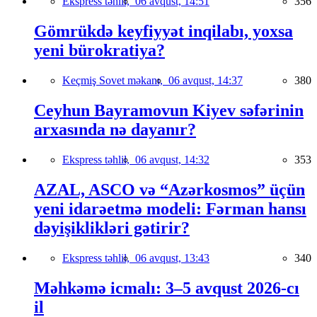
Ekspress təhlil,
06 avqust, 14:51
356
Gömrükdə keyfiyyət inqilabı, yoxsa
yeni bürokratiya?
Keçmiş Sovet məkanı,
06 avqust, 14:37
380
Ceyhun Bayramovun Kiyev səfərinin
arxasında nə dayanır?
Ekspress təhlil,
06 avqust, 14:32
353
AZAL, ASCO və “Azərkosmos” üçün
yeni idarəetmə modeli: Fərman hansı
dəyişiklikləri gətirir?
Ekspress təhlil,
06 avqust, 13:43
340
Məhkəmə icmalı: 3–5 avqust 2026-cı
il