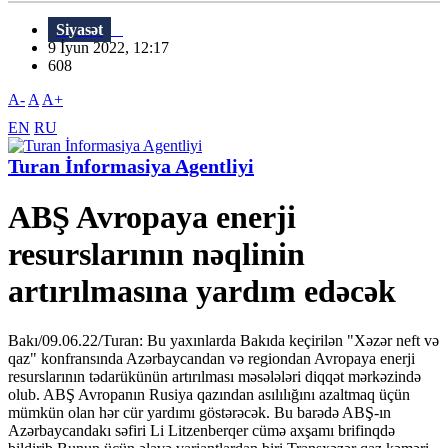
Siyasət
9 İyun 2022, 12:17
608
A-
A
A+
EN
RU
Turan İnformasiya Agentliyi
ABŞ Avropaya enerji
resurslarının nəqlinin
artırılmasına yardım edəcək
Bakı/09.06.22/Turan: Bu yaxınlarda Bakıda keçirilən "Xəzər neft və
qaz" konfransında Azərbaycandan və regiondan Avropaya enerji
resurslarının tədarükünün artırılması məsələləri diqqət mərkəzində
olub. ABŞ Avropanın Rusiya qazından asılılığını azaltmaq üçün
mümkün olan hər cür yardımı göstərəcək. Bu barədə ABŞ-ın
Azərbaycandakı səfiri Li Litzenberqer cümə axşamı brifinqdə