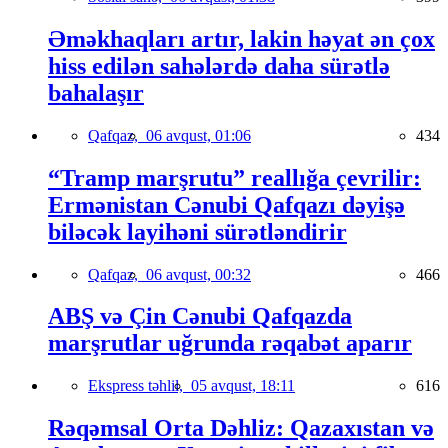
Əməkhaqları artır, lakin həyat ən çox
hiss edilən sahələrdə daha sürətlə
bahalaşır
Qafqaz,
06 avqust, 01:06
434
“Tramp marşrutu” reallığa çevrilir:
Ermənistan Cənubi Qafqazı dəyişə
biləcək layihəni sürətləndirir
Qafqaz,
06 avqust, 00:32
466
ABŞ və Çin Cənubi Qafqazda
marşrutlar uğrunda rəqabət aparır
Ekspress təhlil,
05 avqust, 18:11
616
Rəqəmsal Orta Dəhliz: Qazaxıstan və