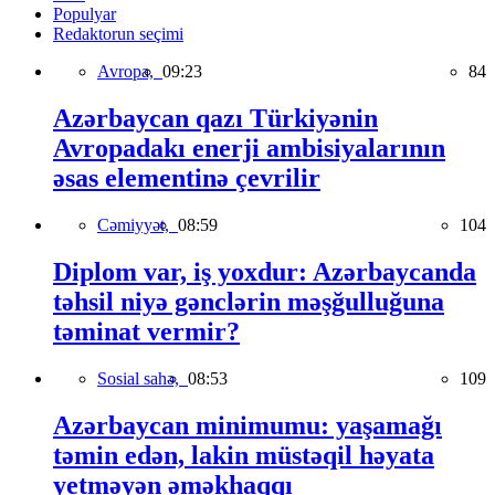
Populyar
Redaktorun seçimi
Avropa,
09:23
84
Azərbaycan qazı Türkiyənin
Avropadakı enerji ambisiyalarının
əsas elementinə çevrilir
Cəmiyyət,
08:59
104
Diplom var, iş yoxdur: Azərbaycanda
təhsil niyə gənclərin məşğulluğuna
təminat vermir?
Sosial sahə,
08:53
109
Azərbaycan minimumu: yaşamağı
təmin edən, lakin müstəqil həyata
yetməyən əməkhaqqı