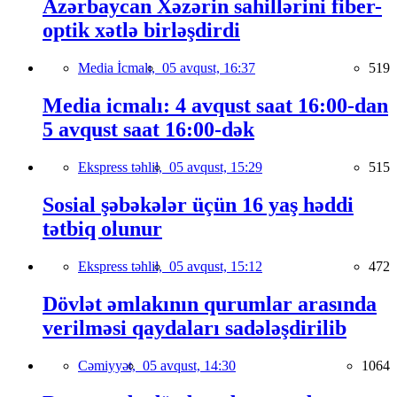
Azərbaycan Xəzərin sahillərini fiber-
optik xətlə birləşdirdi
Media İcmalı,
05 avqust, 16:37
519
Media icmalı: 4 avqust saat 16:00-dan
5 avqust saat 16:00-dək
Ekspress təhlil,
05 avqust, 15:29
515
Sosial şəbəkələr üçün 16 yaş həddi
tətbiq olunur
Ekspress təhlil,
05 avqust, 15:12
472
Dövlət əmlakının qurumlar arasında
verilməsi qaydaları sadələşdirilib
Cəmiyyət,
05 avqust, 14:30
1064