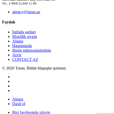
Tel.: (+99412) 440 11 96
agency@turan.az
Faydalı
İstifadə şərtləri
Məxfilik siyasti
Abunə
Haqqımızda
Bizim mütəxəssislərimiz
Arxiv
CONTACT AZ
© 2026 Turan. Bütün hüquqlar qorunur.
Abunə
Daxil ol
Bizi facebookda izləyin