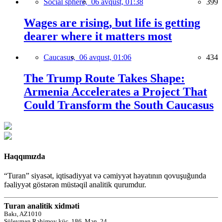
Social sphere,
06 avqust, 01:38
399
Wages are rising, but life is getting
dearer where it matters most
Caucasus,
06 avqust, 01:06
434
The Trump Route Takes Shape:
Armenia Accelerates a Project That
Could Transform the South Caucasus
Haqqımızda
“Turan” siyasət, iqtisadiyyat və cəmiyyət həyatının qovuşuğunda
fəaliyyət göstərən müstəqil analitik qurumdur.
Turan analitik xidməti
Bakı, AZ1010
Süleyman Rəhimov küç.,186, Mən. 24