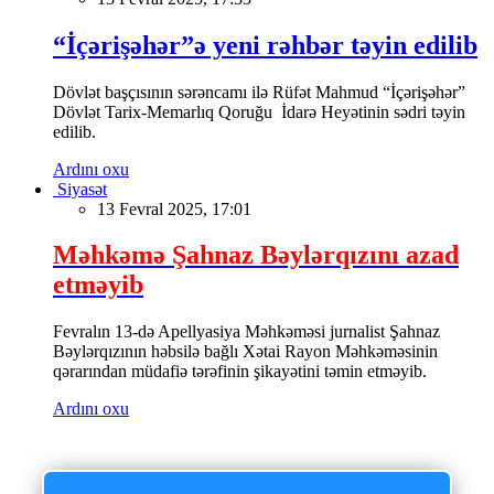
“İçərişəhər”ə yeni rəhbər təyin edilib
Dövlət başçısının sərəncamı ilə Rüfət Mahmud “İçərişəhər”
Dövlət Tarix-Memarlıq Qoruğu İdarə Heyətinin sədri təyin
edilib.
Ardını oxu
Siyasət
13 Fevral 2025, 17:01
Məhkəmə Şahnaz Bəylərqızını azad
etməyib
Fevralın 13-də Apellyasiya Məhkəməsi jurnalist Şahnaz
Bəylərqızının həbsilə bağlı Xətai Rayon Məhkəməsinin
qərarından müdafiə tərəfinin şikayətini təmin etməyib.
Ardını oxu