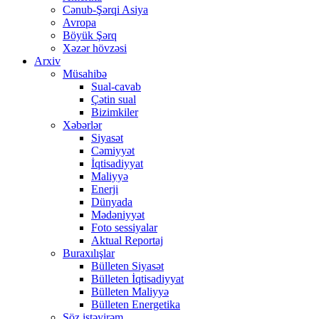
Cənub-Şərqi Asiya
Avropa
Böyük Şərq
Xəzər hövzəsi
Arxiv
Müsahibə
Sual-cavab
Çətin sual
Bizimkiler
Xəbərlər
Siyasət
Cəmiyyət
İqtisadiyyat
Maliyyə
Enerji
Dünyada
Mədəniyyət
Foto sessiyalar
Aktual Reportaj
Buraxılışlar
Bülleten Siyasət
Bülleten İqtisadiyyat
Bülleten Maliyyə
Bülleten Energetika
Söz istəyirəm