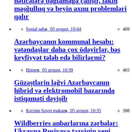
nəticələrə bağlamağa çalışır, lakin
məşğulluq və beyin axını problemləri
qalır
Sosial sahə,
05 avqust, 10:44
469
Azərbaycanın kommunal hesabı:
vətəndaşlar daha çox ödəyirlər, bəs
keyfiyyət tələb edə bilirlərmi?
Biznes,
05 avqust, 10:39
465
Güzəştlərin ləğvi Azərbaycanın
hibrid və elektromobil bazarında
istiqaməti dəyişib
Keçmiş Sovet məkanı,
05 avqust, 10:35
398
Wildberries anbarlarına zərbələr:
Ukrayna Rusiyaya təzyiqin yeni