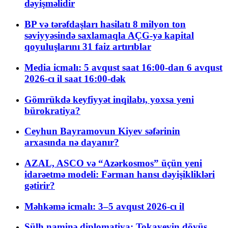
dəyişməlidir
BP və tərəfdaşları hasilatı 8 milyon ton
səviyyəsində saxlamaqla AÇG-yə kapital
qoyuluşlarını 31 faiz artırıblar
Media icmalı: 5 avqust saat 16:00-dan 6 avqust
2026-cı il saat 16:00-dək
Gömrükdə keyfiyyət inqilabı, yoxsa yeni
bürokratiya?
Ceyhun Bayramovun Kiyev səfərinin
arxasında nə dayanır?
AZAL, ASCO və “Azərkosmos” üçün yeni
idarəetmə modeli: Fərman hansı dəyişiklikləri
gətirir?
Məhkəmə icmalı: 3–5 avqust 2026-cı il
Sülh naminə diplomatiya: Tokayevin döyüş