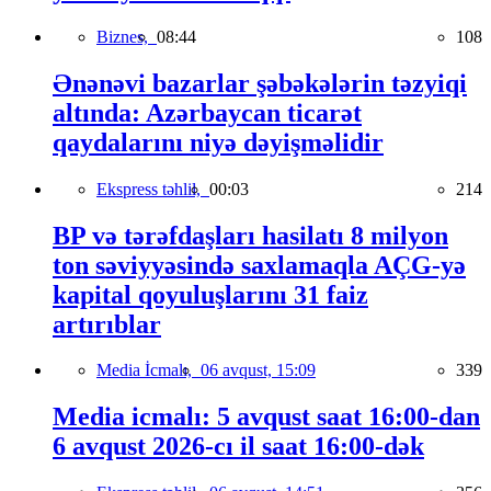
Biznes,
08:44
108
Ənənəvi bazarlar şəbəkələrin təzyiqi
altında: Azərbaycan ticarət
qaydalarını niyə dəyişməlidir
Ekspress təhlil,
00:03
214
BP və tərəfdaşları hasilatı 8 milyon
ton səviyyəsində saxlamaqla AÇG-yə
kapital qoyuluşlarını 31 faiz
artırıblar
Media İcmalı,
06 avqust, 15:09
339
Media icmalı: 5 avqust saat 16:00-dan
6 avqust 2026-cı il saat 16:00-dək