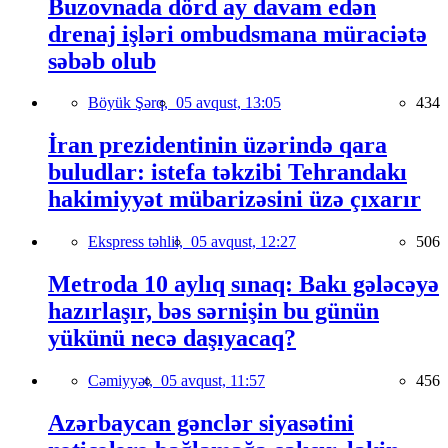
Buzovnada dörd ay davam edən
drenaj işləri ombudsmana müraciətə
səbəb olub
Böyük Şərq,
05 avqust, 13:05
434
İran prezidentinin üzərində qara
buludlar: istefa təkzibi Tehrandakı
hakimiyyət mübarizəsini üzə çıxarır
Ekspress təhlil,
05 avqust, 12:27
506
Metroda 10 aylıq sınaq: Bakı gələcəyə
hazırlaşır, bəs sərnişin bu günün
yükünü necə daşıyacaq?
Cəmiyyət,
05 avqust, 11:57
456
Azərbaycan gənclər siyasətini