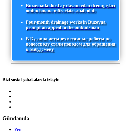
Buzovnada dörd ay davam edən drenaj işləri
ombudsmana müraciətə səbəb olub
Four-month drainage works in Buzovna
prompt an appeal to the ombudsman
В Бузовна четырехмесячные работы по
водоотводу стали поводом для обращения
к омбудсмену
Bizi sosial şəbəkələrdə izləyin
Gündəmdə
Yeni