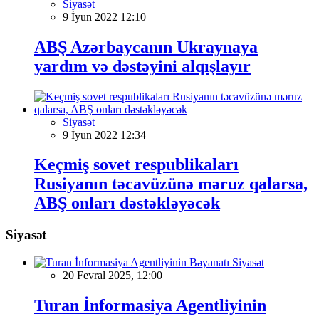
Siyasət
9 İyun 2022 12:10
ABŞ Azərbaycanın Ukraynaya
yardım və dəstəyini alqışlayır
Siyasət
9 İyun 2022 12:34
Keçmiş sovet respublikaları
Rusiyanın təcavüzünə məruz qalarsa,
ABŞ onları dəstəkləyəcək
Siyasət
Siyasət
20 Fevral 2025, 12:00
Turan İnformasiya Agentliyinin