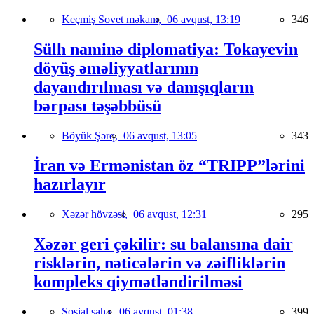
Keçmiş Sovet məkanı,
06 avqust, 13:19
346
Sülh naminə diplomatiya: Tokayevin
döyüş əməliyyatlarının
dayandırılması və danışıqların
bərpası təşəbbüsü
Böyük Şərq,
06 avqust, 13:05
343
İran və Ermənistan öz “TRIPP”lərini
hazırlayır
Xəzər hövzəsi,
06 avqust, 12:31
295
Xəzər geri çəkilir: su balansına dair
risklərin, nəticələrin və zəifliklərin
kompleks qiymətləndirilməsi
Sosial sahə,
06 avqust, 01:38
399