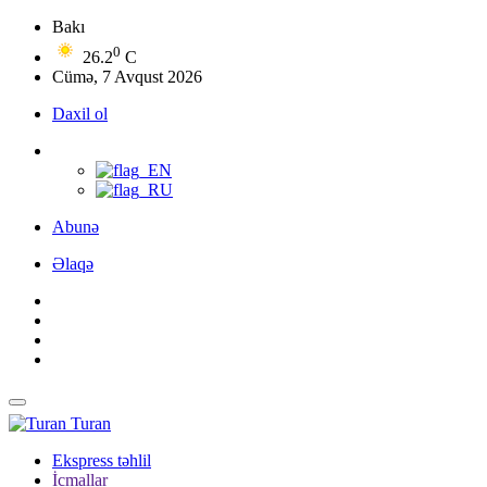
Bakı
0
26.2
C
Cümə, 7 Avqust 2026
Daxil ol
Abunə
Əlaqə
Turan
Ekspress təhlil
İcmallar