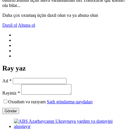
bildirib.Bunun üçün əlavə variantlardan biri Transxəzər qaz kəməri
ola bilər...
Daha çox oxumaq üçün daxil olun və ya abunə olun
Daxil ol
Abunə ol
Rəy yaz
Ad *
Rəyiniz *
Oxudum və razıyam
Şərh göndərmə qaydaları
Göndər