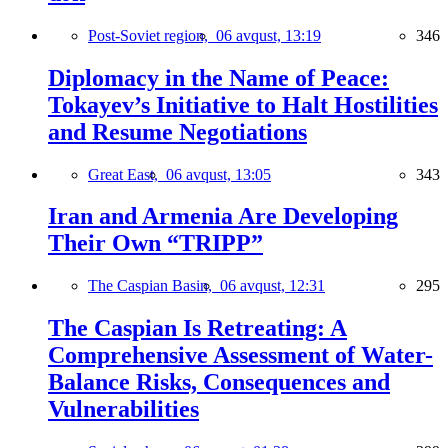
Post-Soviet region,
06 avqust, 13:19
346
Diplomacy in the Name of Peace:
Tokayev’s Initiative to Halt Hostilities
and Resume Negotiations
Great East,
06 avqust, 13:05
343
Iran and Armenia Are Developing
Their Own “TRIPP”
The Caspian Basin,
06 avqust, 12:31
295
The Caspian Is Retreating: A
Comprehensive Assessment of Water-
Balance Risks, Consequences and
Vulnerabilities