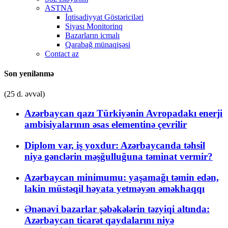
ASTNA
İqtisadiyyat Göstəriciləri
Siyası Monitorinq
Bazarların icmalı
Qarabağ münaqişəsi
Contact az
Son yenilənmə
(25 d. əvvəl)
Azərbaycan qazı Türkiyənin Avropadakı enerji
ambisiyalarının əsas elementinə çevrilir
Diplom var, iş yoxdur: Azərbaycanda təhsil
niyə gənclərin məşğulluğuna təminat vermir?
Azərbaycan minimumu: yaşamağı təmin edən,
lakin müstəqil həyata yetməyən əməkhaqqı
Ənənəvi bazarlar şəbəkələrin təzyiqi altında:
Azərbaycan ticarət qaydalarını niyə