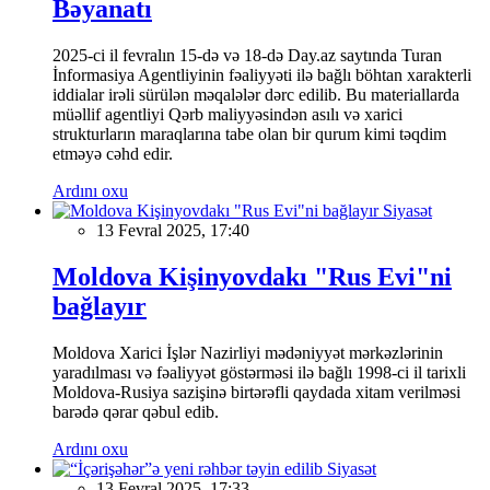
Bəyanatı
2025-ci il fevralın 15-də və 18-də Day.az saytında Turan
İnformasiya Agentliyinin fəaliyyəti ilə bağlı böhtan xarakterli
iddialar irəli sürülən məqalələr dərc edilib. Bu materiallarda
müəllif agentliyi Qərb maliyyəsindən asılı və xarici
strukturların maraqlarına tabe olan bir qurum kimi təqdim
etməyə cəhd edir.
Ardını oxu
Siyasət
13 Fevral 2025, 17:40
Moldova Kişinyovdakı "Rus Evi"ni
bağlayır
Moldova Xarici İşlər Nazirliyi mədəniyyət mərkəzlərinin
yaradılması və fəaliyyət göstərməsi ilə bağlı 1998-ci il tarixli
Moldova-Rusiya sazişinə birtərəfli qaydada xitam verilməsi
barədə qərar qəbul edib.
Ardını oxu
Siyasət
13 Fevral 2025, 17:33