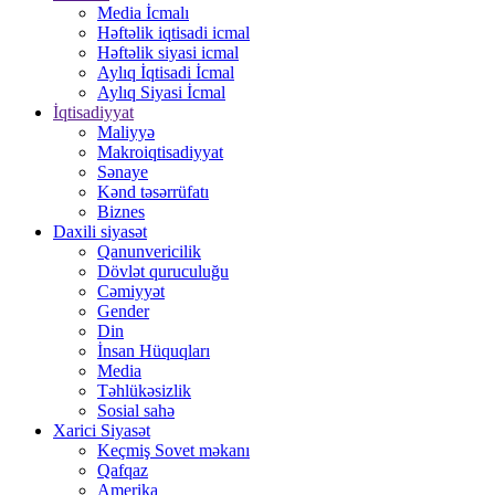
Media İcmalı
Həftəlik iqtisadi icmal
Həftəlik siyasi icmal
Aylıq İqtisadi İcmal
Aylıq Siyasi İcmal
İqtisadiyyat
Maliyyə
Makroiqtisadiyyat
Sənaye
Kənd təsərrüfatı
Biznes
Daxili siyasət
Qanunvericilik
Dövlət quruculuğu
Cəmiyyət
Gender
Din
İnsan Hüquqları
Media
Təhlükəsizlik
Sosial sahə
Xarici Siyasət
Keçmiş Sovet məkanı
Qafqaz
Amerika