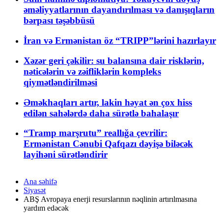
əməliyyatlarının dayandırılması və danışıqların
bərpası təşəbbüsü
İran və Ermənistan öz “TRIPP”lərini hazırlayır
Xəzər geri çəkilir: su balansına dair risklərin,
nəticələrin və zəifliklərin kompleks
qiymətləndirilməsi
Əməkhaqları artır, lakin həyat ən çox hiss
edilən sahələrdə daha sürətlə bahalaşır
“Tramp marşrutu” reallığa çevrilir:
Ermənistan Cənubi Qafqazı dəyişə biləcək
layihəni sürətləndirir
Ana səhifə
Siyasət
ABŞ Avropaya enerji resurslarının nəqlinin artırılmasına
yardım edəcək