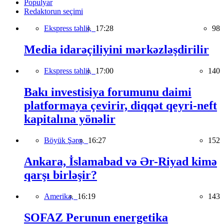
Populyar
Redaktorun seçimi
Ekspress təhlil,
17:28
98
Media idarəçiliyini mərkəzləşdirilir
Ekspress təhlil,
17:00
140
Bakı investisiya forumunu daimi
platformaya çevirir, diqqət qeyri-neft
kapitalına yönəlir
Böyük Şərq,
16:27
152
Ankara, İslamabad və Ər-Riyad kimə
qarşı birləşir?
Amerika,
16:19
143
SOFAZ Perunun energetika