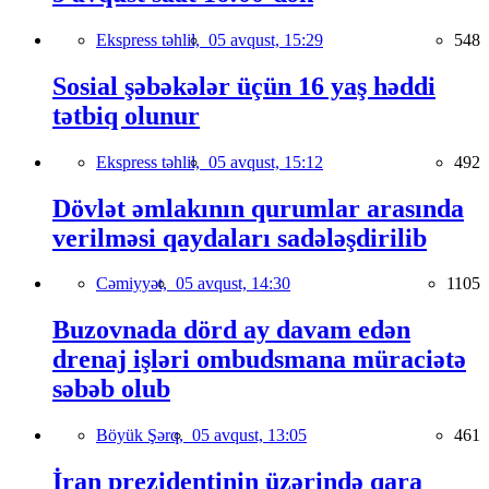
Ekspress təhlil,
05 avqust, 15:29
548
Sosial şəbəkələr üçün 16 yaş həddi
tətbiq olunur
Ekspress təhlil,
05 avqust, 15:12
492
Dövlət əmlakının qurumlar arasında
verilməsi qaydaları sadələşdirilib
Cəmiyyət,
05 avqust, 14:30
1105
Buzovnada dörd ay davam edən
drenaj işləri ombudsmana müraciətə
səbəb olub
Böyük Şərq,
05 avqust, 13:05
461
İran prezidentinin üzərində qara