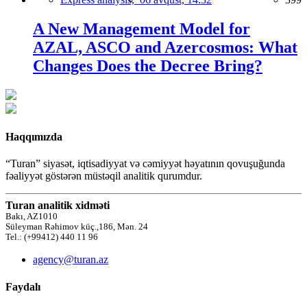
A New Management Model for
AZAL, ASCO and Azercosmos: What
Changes Does the Decree Bring?
Haqqımızda
“Turan” siyasət, iqtisadiyyat və cəmiyyət həyatının qovuşuğunda
fəaliyyət göstərən müstəqil analitik qurumdur.
Turan analitik xidməti
Bakı, AZ1010
Süleyman Rəhimov küç.,186, Mən. 24
Tel.: (+99412) 440 11 96
agency@turan.az
Faydalı