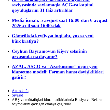
səviyyəsində saxlamaqla AÇG-yə kapital
qoyuluşlarını 31 faiz artırıblar
Media icmalı: 5 avqust saat 16:00-dan 6 avqust
2026-cı il saat 16:00-dək
Gömrükdə keyfiyyət inqilabı, yoxsa yeni
bürokratiya?
Ceyhun Bayramovun Kiyev səfərinin
arxasında nə dayanır?
AZAL, ASCO və “Azərkosmos” üçün yeni
idarəetmə modeli: Fərman hansı dəyişiklikləri
gətirir?
Ana səhifə
Siyasət
ABŞ və müttəfiqləri idman tədbirlərində Rusiya və Belarus
bayraqlarını qadağan etməyə çağırırlar