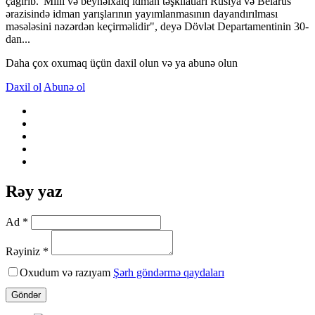
çağırıb."Milli və beynəlxalq idman təşkilatları Rusiya və Belarus
ərazisində idman yarışlarının yayımlanmasının dayandırılması
məsələsini nəzərdən keçirməlidir", deyə Dövlət Departamentinin 30-
dan...
Daha çox oxumaq üçün daxil olun və ya abunə olun
Daxil ol
Abunə ol
Rəy yaz
Ad *
Rəyiniz *
Oxudum və razıyam
Şərh göndərmə qaydaları
Göndər