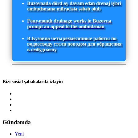
Buzovnada dörd ay davam edən drenaj işləri
ombudsmana müraciətə səbəb olub
Four-month drainage works in Buzovna
prompt an appeal to the ombudsman
В Бузовна четырехмесячные работы по
водоотводу стали поводом для обращения
к омбудсмену
Bizi sosial şəbəkələrdə izləyin
Gündəmdə
Yeni