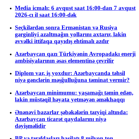
Media icmalı: 6 avqust saat 16:00-dan 7 avqust
2026-cı il saat 16:00-dək
Seçkilərdən sonra Ermənistan və Rusiya
gərginliyi azaltmağın yollarını axtarır, lakin
əvvəlki ittifaqa qayıdış ehtimalı azdır
Azərbaycan qazı Türkiyənin Avropadakı enerji
ambisiyalarının əsas elementinə çevrilir
Diplom var, iş yoxdur: Azərbaycanda təhsil
niyə gənclərin məşğulluğuna təminat vermir?
Azərbaycan minimumu: yaşamağı təmin edən,
lakin müstəqil həyata yetməyən əməkhaqqı
Ənənəvi bazarlar şəbəkələrin təzyiqi altında:
Azərbaycan ticarət qaydalarını niyə
dəyişməlidir
BP və tərəfdaşları hasilatı 8 milyon ton