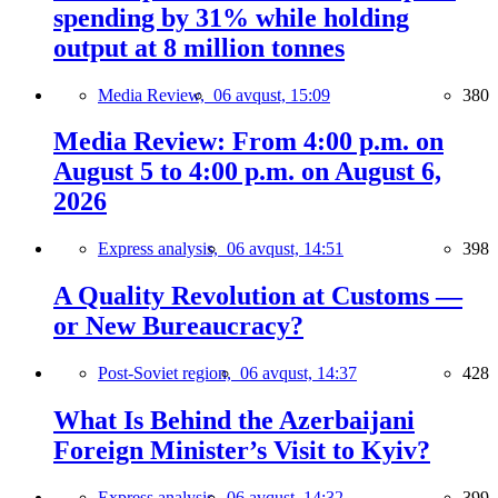
spending by 31% while holding
output at 8 million tonnes
Media Review,
06 avqust, 15:09
380
Media Review: From 4:00 p.m. on
August 5 to 4:00 p.m. on August 6,
2026
Express analysis,
06 avqust, 14:51
398
A Quality Revolution at Customs —
or New Bureaucracy?
Post-Soviet region,
06 avqust, 14:37
428
What Is Behind the Azerbaijani
Foreign Minister’s Visit to Kyiv?
Express analysis,
06 avqust, 14:32
399