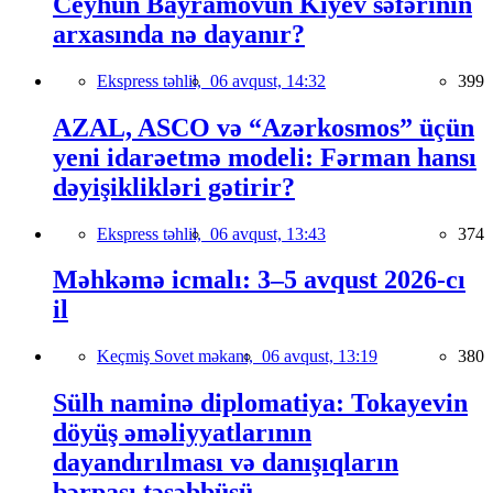
Ceyhun Bayramovun Kiyev səfərinin
arxasında nə dayanır?
Ekspress təhlil,
06 avqust, 14:32
399
AZAL, ASCO və “Azərkosmos” üçün
yeni idarəetmə modeli: Fərman hansı
dəyişiklikləri gətirir?
Ekspress təhlil,
06 avqust, 13:43
374
Məhkəmə icmalı: 3–5 avqust 2026-cı
il
Keçmiş Sovet məkanı,
06 avqust, 13:19
380
Sülh naminə diplomatiya: Tokayevin
döyüş əməliyyatlarının
dayandırılması və danışıqların
bərpası təşəbbüsü