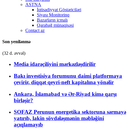
ASTNA
İqtisadiyyat Göstəriciləri
Siyası Monitorinq
Bazarların icmalı
Qarabağ münaqişəsi
Contact az
Son yenilənmə
(32 d. əvvəl)
Media idarəçiliyini mərkəzləşdirilir
Bakı investisiya forumunu daimi platformaya
çevirir, diqqət qeyri-neft kapitalına yönəlir
Ankara, İslamabad və Ər-Riyad kimə qarşı
birləşir?
SOFAZ Perunun energetika sektoruna sərmayə
yatırıb, lakin sövdələşmənin məbləğini
açıqlamayıb