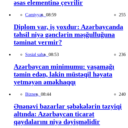
əsas elementinə çevrilir
Cəmiyyət,
08:59
255
Diplom var, iş yoxdur: Azərbaycanda
təhsil niyə gənclərin məşğulluğuna
təminat vermir?
Sosial sahə,
08:53
236
Azərbaycan minimumu: yaşamağı
təmin edən, lakin müstəqil həyata
yetməyən əməkhaqqı
Biznes,
08:44
240
Ənənəvi bazarlar şəbəkələrin təzyiqi
altında: Azərbaycan ticarət
qaydalarını niyə dəyişməlidir