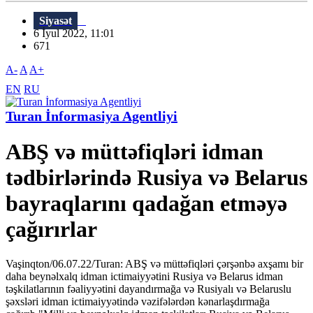
Siyasət
6 İyul 2022, 11:01
671
A-
A
A+
EN
RU
Turan İnformasiya Agentliyi
ABŞ və müttəfiqləri idman
tədbirlərində Rusiya və Belarus
bayraqlarını qadağan etməyə
çağırırlar
Vaşinqton/06.07.22/Turan: ABŞ və müttəfiqləri çərşənbə axşamı bir
daha beynəlxalq idman ictimaiyyətini Rusiya və Belarus idman
təşkilatlarının fəaliyyətini dayandırmağa və Rusiyalı və Belaruslu
şəxsləri idman ictimaiyyətində vəzifələrdən kənarlaşdırmağa