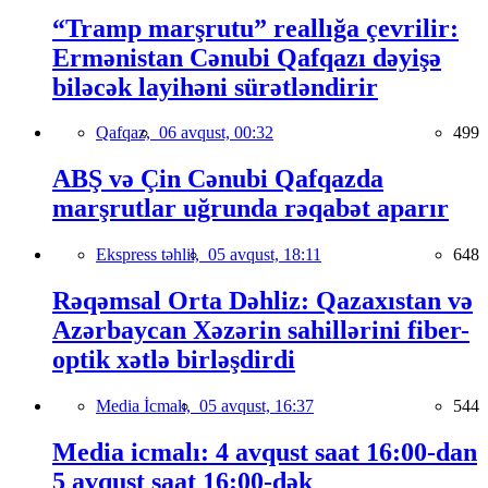
“Tramp marşrutu” reallığa çevrilir:
Ermənistan Cənubi Qafqazı dəyişə
biləcək layihəni sürətləndirir
Qafqaz,
06 avqust, 00:32
499
ABŞ və Çin Cənubi Qafqazda
marşrutlar uğrunda rəqabət aparır
Ekspress təhlil,
05 avqust, 18:11
648
Rəqəmsal Orta Dəhliz: Qazaxıstan və
Azərbaycan Xəzərin sahillərini fiber-
optik xətlə birləşdirdi
Media İcmalı,
05 avqust, 16:37
544
Media icmalı: 4 avqust saat 16:00-dan
5 avqust saat 16:00-dək