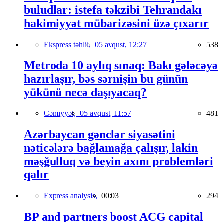
buludlar: istefa təkzibi Tehrandakı
hakimiyyət mübarizəsini üzə çıxarır
Ekspress təhlil,
05 avqust, 12:27
538
Metroda 10 aylıq sınaq: Bakı gələcəyə
hazırlaşır, bəs sərnişin bu günün
yükünü necə daşıyacaq?
Cəmiyyət,
05 avqust, 11:57
481
Azərbaycan gənclər siyasətini
nəticələrə bağlamağa çalışır, lakin
məşğulluq və beyin axını problemləri
qalır
Express analysis,
00:03
294
BP and partners boost ACG capital