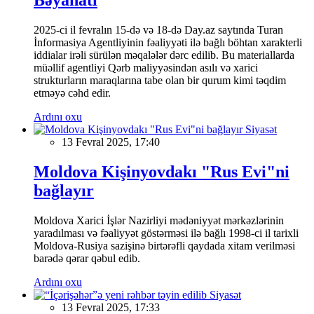
2025-ci il fevralın 15-də və 18-də Day.az saytında Turan
İnformasiya Agentliyinin fəaliyyəti ilə bağlı böhtan xarakterli
iddialar irəli sürülən məqalələr dərc edilib. Bu materiallarda
müəllif agentliyi Qərb maliyyəsindən asılı və xarici
strukturların maraqlarına tabe olan bir qurum kimi təqdim
etməyə cəhd edir.
Ardını oxu
Siyasət
13 Fevral 2025, 17:40
Moldova Kişinyovdakı "Rus Evi"ni
bağlayır
Moldova Xarici İşlər Nazirliyi mədəniyyət mərkəzlərinin
yaradılması və fəaliyyət göstərməsi ilə bağlı 1998-ci il tarixli
Moldova-Rusiya sazişinə birtərəfli qaydada xitam verilməsi
barədə qərar qəbul edib.
Ardını oxu
Siyasət
13 Fevral 2025, 17:33