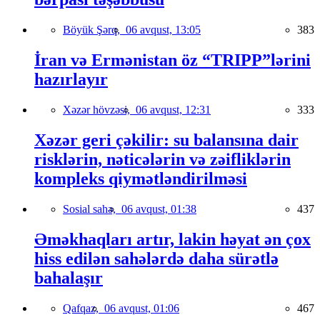
Böyük Şərq,
06 avqust, 13:05
383
İran və Ermənistan öz “TRIPP”lərini
hazırlayır
Xəzər hövzəsi,
06 avqust, 12:31
333
Xəzər geri çəkilir: su balansına dair
risklərin, nəticələrin və zəifliklərin
kompleks qiymətləndirilməsi
Sosial sahə,
06 avqust, 01:38
437
Əməkhaqları artır, lakin həyat ən çox
hiss edilən sahələrdə daha sürətlə
bahalaşır
Qafqaz,
06 avqust, 01:06
467