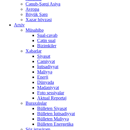
Cənub-Şərqi Asiya
Avropa
Böyük Şərq
Xəzər hövzəsi
Arxiv
Müsahibə
Sual-cavab
Çətin sual
Bizimkiler
Xəbərlər
Siyasət
Cəmiyyət
İqtisadiyyat
Maliyyə
Enerji
Dünyada
Mədəniyyət
Foto sessiyalar
Aktual Reportaj
Buraxılışlar
Bülleten Siyasət
Bülleten İqtisadiyyat
Bülleten Maliyyə
Bülleten Energetika
Söz istəyirəm