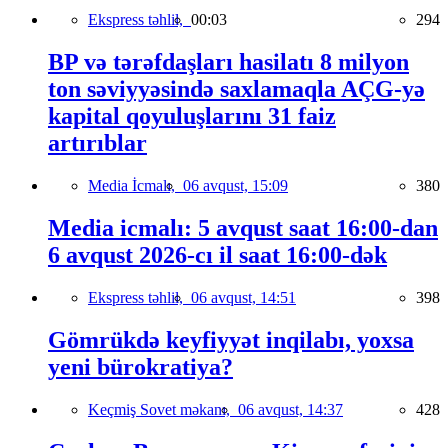
Ekspress təhlil,
00:03
294
BP və tərəfdaşları hasilatı 8 milyon
ton səviyyəsində saxlamaqla AÇG-yə
kapital qoyuluşlarını 31 faiz
artırıblar
Media İcmalı,
06 avqust, 15:09
380
Media icmalı: 5 avqust saat 16:00-dan
6 avqust 2026-cı il saat 16:00-dək
Ekspress təhlil,
06 avqust, 14:51
398
Gömrükdə keyfiyyət inqilabı, yoxsa
yeni bürokratiya?
Keçmiş Sovet məkanı,
06 avqust, 14:37
428