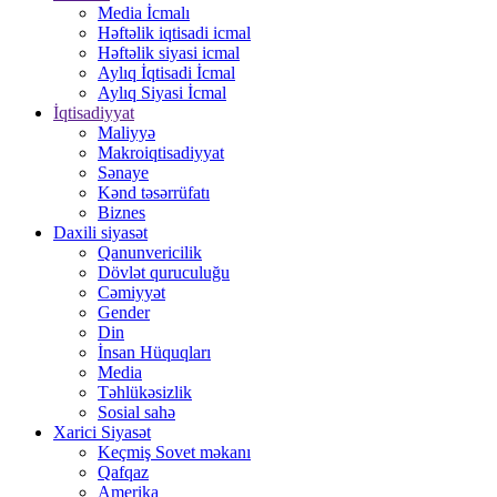
Media İcmalı
Həftəlik iqtisadi icmal
Həftəlik siyasi icmal
Aylıq İqtisadi İcmal
Aylıq Siyasi İcmal
İqtisadiyyat
Maliyyə
Makroiqtisadiyyat
Sənaye
Kənd təsərrüfatı
Biznes
Daxili siyasət
Qanunvericilik
Dövlət quruculuğu
Cəmiyyət
Gender
Din
İnsan Hüquqları
Media
Təhlükəsizlik
Sosial sahə
Xarici Siyasət
Keçmiş Sovet məkanı
Qafqaz
Amerika