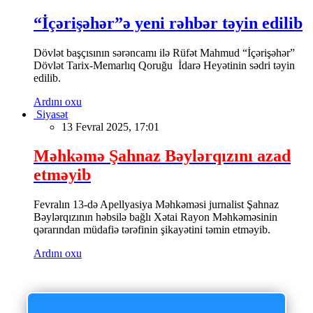
“İçərişəhər”ə yeni rəhbər təyin edilib
Dövlət başçısının sərəncamı ilə Rüfət Mahmud “İçərişəhər”
Dövlət Tarix-Memarlıq Qoruğu İdarə Heyətinin sədri təyin
edilib.
Ardını oxu
Siyasət
13 Fevral 2025, 17:01
Məhkəmə Şahnaz Bəylərqızını azad
etməyib
Fevralın 13-də Apellyasiya Məhkəməsi jurnalist Şahnaz
Bəylərqızının həbsilə bağlı Xətai Rayon Məhkəməsinin
qərarından müdafiə tərəfinin şikayətini təmin etməyib.
Ardını oxu