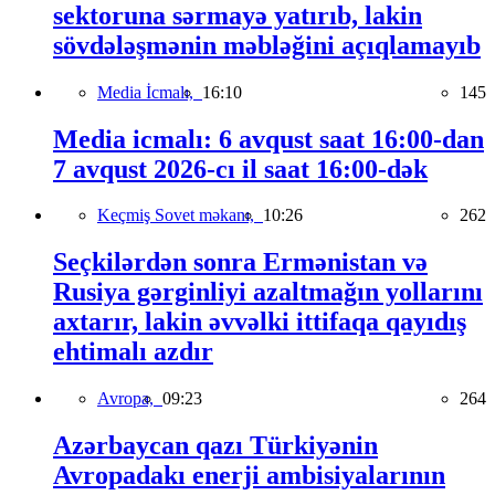
sektoruna sərmayə yatırıb, lakin
sövdələşmənin məbləğini açıqlamayıb
Media İcmalı,
16:10
145
Media icmalı: 6 avqust saat 16:00-dan
7 avqust 2026-cı il saat 16:00-dək
Keçmiş Sovet məkanı,
10:26
262
Seçkilərdən sonra Ermənistan və
Rusiya gərginliyi azaltmağın yollarını
axtarır, lakin əvvəlki ittifaqa qayıdış
ehtimalı azdır
Avropa,
09:23
264
Azərbaycan qazı Türkiyənin
Avropadakı enerji ambisiyalarının