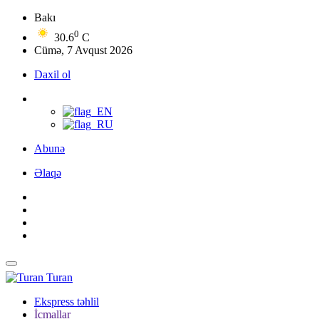
Bakı
0
30.6
C
Cümə, 7 Avqust 2026
Daxil ol
Abunə
Əlaqə
Turan
Ekspress təhlil
İcmallar