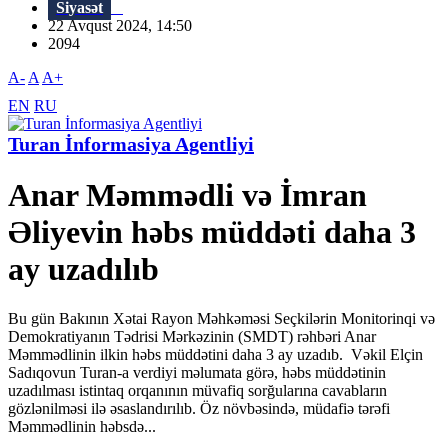
Siyasət
22 Avqust 2024, 14:50
2094
A-
A
A+
EN
RU
Turan İnformasiya Agentliyi
Anar Məmmədli və İmran
Əliyevin həbs müddəti daha 3
ay uzadılıb
Bu gün Bakının Xətai Rayon Məhkəməsi Seçkilərin Monitorinqi və
Demokratiyanın Tədrisi Mərkəzinin (SMDT) rəhbəri Anar
Məmmədlinin ilkin həbs müddətini daha 3 ay uzadıb. Vəkil Elçin
Sadıqovun Turan-a verdiyi məlumata görə, həbs müddətinin
uzadılması istintaq orqanının müvafiq sorğularına cavabların
gözlənilməsi ilə əsaslandırılıb. Öz növbəsində, müdafiə tərəfi
Məmmədlinin həbsdə...