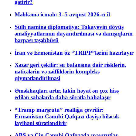
gətirir?
Məhkəmə icmalı: 3–5 avqust 2026-cı il
Sülh naminə diplomatiya: Tokayevin döyüş
əməliyyatlarının dayandırılması və danışıqların
bərpası təşəbbüsü
İran və Ermənistan öz “TRIPP”lərini hazırlayır
Xəzər geri çəkilir: su balansına dair risklərin,
nəticələrin və zəifliklərin kompleks
qiymətləndirilməsi
Əməkhaqları artır, lakin həyat ən çox hiss
edilən sahələrdə daha sürətlə bahalaşır
“Tramp marşrutu” reallığa çevrilir:
Ermənistan Cənubi Qafqazı dəyişə biləcək
layihəni sürətləndirir
ABŞ və Çin Cənubi Qafqazda marşrutlar