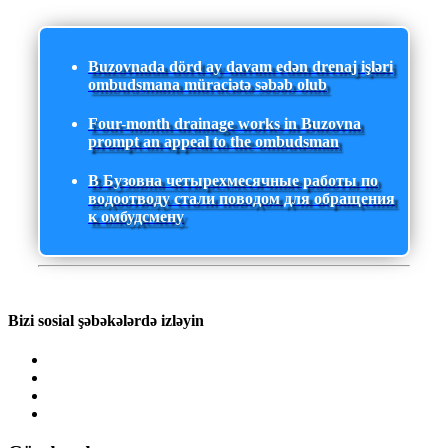
Buzovnada dörd ay davam edən drenaj işləri
ombudsmana müraciətə səbəb olub
Four-month drainage works in Buzovna
prompt an appeal to the ombudsman
В Бузовна четырехмесячные работы по
водоотводу стали поводом для обращения
к омбудсмену
Bizi sosial şəbəkələrdə izləyin