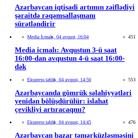
Azərbaycan iqtisadi artımın zəiflədiyi
şəraitdə rəqəmsallaşmanı
sürətləndirir
Media İcmalı,
04 avqust, 16:04
451
Media icmalı: Avqustun 3-ü saat
16:00-dan avqustun 4-ü saat 16:00-
dək
Ekspress təhlil,
04 avqust, 14:50
553
Azərbaycanda gömrük səlahiyyətləri
yenidən bölüşdürülür: islahat
çevikliyi artıracaqmı?
Ekspress təhlil,
04 avqust, 14:45
476
Azərbaycan bazar təmərküzləşməsini