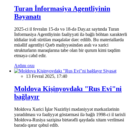
Turan İnformasiya Agentliyinin
Bəyanatı
2025-ci il fevralın 15-də və 18-də Day.az saytında Turan
İnformasiya Agentliyinin fəaliyyəti ilə bağlı böhtan xarakterli
iddialar irəli sürülən məqalələr dərc edilib. Bu materiallarda
müəllif agentliyi Qərb maliyyəsindən asılı və xarici
strukturların maraqlarına tabe olan bir qurum kimi təqdim
etməyə cəhd edir.
Ardını oxu
Siyasət
13 Fevral 2025, 17:40
Moldova Kişinyovdakı "Rus Evi"ni
bağlayır
Moldova Xarici İşlər Nazirliyi mədəniyyət mərkəzlərinin
yaradılması və fəaliyyət göstərməsi ilə bağlı 1998-ci il tarixli
Moldova-Rusiya sazişinə birtərəfli qaydada xitam verilməsi
barədə qərar qəbul edib.