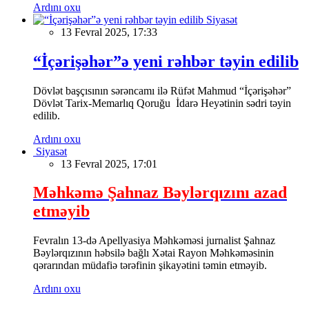
Ardını oxu
Siyasət
13 Fevral 2025, 17:33
“İçərişəhər”ə yeni rəhbər təyin edilib
Dövlət başçısının sərəncamı ilə Rüfət Mahmud “İçərişəhər”
Dövlət Tarix-Memarlıq Qoruğu İdarə Heyətinin sədri təyin
edilib.
Ardını oxu
Siyasət
13 Fevral 2025, 17:01
Məhkəmə Şahnaz Bəylərqızını azad
etməyib
Fevralın 13-də Apellyasiya Məhkəməsi jurnalist Şahnaz
Bəylərqızının həbsilə bağlı Xətai Rayon Məhkəməsinin
qərarından müdafiə tərəfinin şikayətini təmin etməyib.
Ardını oxu