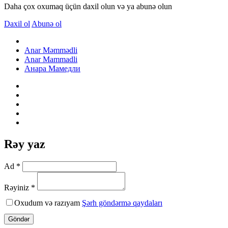
Daha çox oxumaq üçün daxil olun və ya abunə olun
Daxil ol
Abunə ol
Anar Məmmədli
Anar Mammadli
Анара Мамедли
Rəy yaz
Ad *
Rəyiniz *
Oxudum və razıyam
Şərh göndərmə qaydaları
Göndər