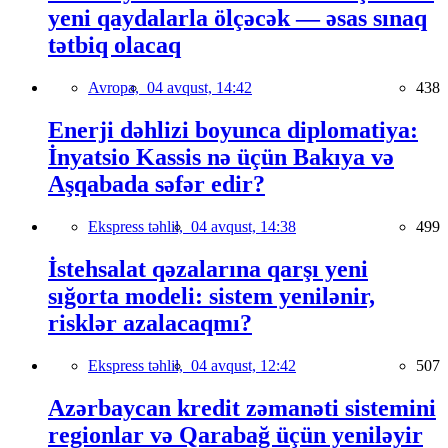
yeni qaydalarla ölçəcək — əsas sınaq
tətbiq olacaq
Avropa,
04 avqust, 14:42
438
Enerji dəhlizi boyunca diplomatiya:
İnyatsio Kassis nə üçün Bakıya və
Aşqabada səfər edir?
Ekspress təhlil,
04 avqust, 14:38
499
İstehsalat qəzalarına qarşı yeni
sığorta modeli: sistem yenilənir,
risklər azalacaqmı?
Ekspress təhlil,
04 avqust, 12:42
507
Azərbaycan kredit zəmanəti sistemini
regionlar və Qarabağ üçün yeniləyir