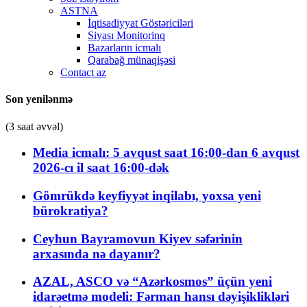
ASTNA
İqtisadiyyat Göstəriciləri
Siyası Monitorinq
Bazarların icmalı
Qarabağ münaqişəsi
Contact az
Son yenilənmə
(3 saat əvvəl)
Media icmalı: 5 avqust saat 16:00-dan 6 avqust
2026-cı il saat 16:00-dək
Gömrükdə keyfiyyət inqilabı, yoxsa yeni
bürokratiya?
Ceyhun Bayramovun Kiyev səfərinin
arxasında nə dayanır?
AZAL, ASCO və “Azərkosmos” üçün yeni
idarəetmə modeli: Fərman hansı dəyişiklikləri