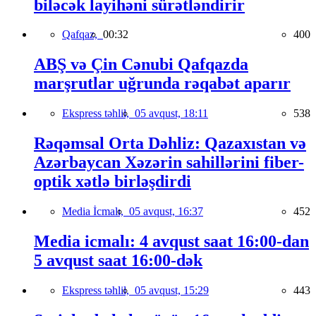
biləcək layihəni sürətləndirir
Qafqaz,
00:32
400
ABŞ və Çin Cənubi Qafqazda
marşrutlar uğrunda rəqabət aparır
Ekspress təhlil,
05 avqust, 18:11
538
Rəqəmsal Orta Dəhliz: Qazaxıstan və
Azərbaycan Xəzərin sahillərini fiber-
optik xətlə birləşdirdi
Media İcmalı,
05 avqust, 16:37
452
Media icmalı: 4 avqust saat 16:00-dan
5 avqust saat 16:00-dək
Ekspress təhlil,
05 avqust, 15:29
443