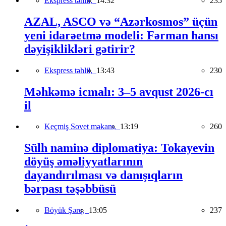
Ekspress təhlil,
14:32
235
AZAL, ASCO və “Azərkosmos” üçün
yeni idarəetmə modeli: Fərman hansı
dəyişiklikləri gətirir?
Ekspress təhlil,
13:43
230
Məhkəmə icmalı: 3–5 avqust 2026-cı
il
Keçmiş Sovet məkanı,
13:19
260
Sülh naminə diplomatiya: Tokayevin
döyüş əməliyyatlarının
dayandırılması və danışıqların
bərpası təşəbbüsü
Böyük Şərq,
13:05
237