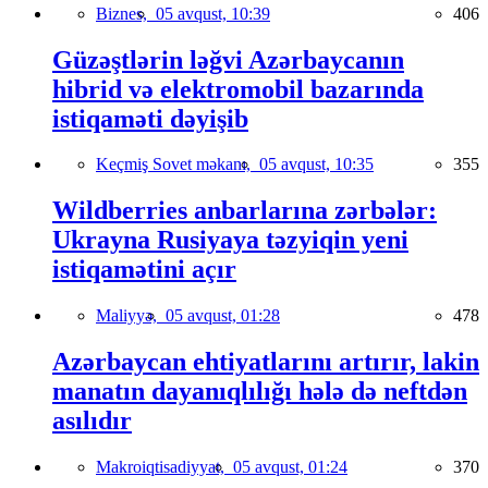
Biznes,
05 avqust, 10:39
406
Güzəştlərin ləğvi Azərbaycanın
hibrid və elektromobil bazarında
istiqaməti dəyişib
Keçmiş Sovet məkanı,
05 avqust, 10:35
355
Wildberries anbarlarına zərbələr:
Ukrayna Rusiyaya təzyiqin yeni
istiqamətini açır
Maliyyə,
05 avqust, 01:28
478
Azərbaycan ehtiyatlarını artırır, lakin
manatın dayanıqlılığı hələ də neftdən
asılıdır
Makroiqtisadiyyat,
05 avqust, 01:24
370