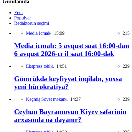
Gündəmdə
Yeni
Populyar
Redaktorun seçimi
Media İcmalı,
15:09
215
Media icmalı: 5 avqust saat 16:00-dan
6 avqust 2026-cı il saat 16:00-dək
Ekspress təhlil,
14:51
229
Gömrükdə keyfiyyət inqilabı, yoxsa
yeni bürokratiya?
Keçmiş Sovet məkanı,
14:37
239
Ceyhun Bayramovun Kiyev səfərinin
arxasında nə dayanır?