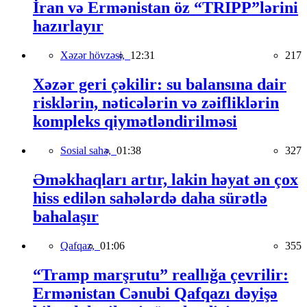
İran və Ermənistan öz “TRIPP”lərini
hazırlayır
Xəzər hövzəsi,
12:31
217
Xəzər geri çəkilir: su balansına dair
risklərin, nəticələrin və zəifliklərin
kompleks qiymətləndirilməsi
Sosial sahə,
01:38
327
Əməkhaqları artır, lakin həyat ən çox
hiss edilən sahələrdə daha sürətlə
bahalaşır
Qafqaz,
01:06
355
“Tramp marşrutu” reallığa çevrilir:
Ermənistan Cənubi Qafqazı dəyişə