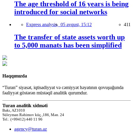
The age threshold of 16 years is being
introduced for social networks
Express analysis,
05 avqust, 15:12
411
The transfer of state assets worth up
to 5,000 manats has been simplified
Haqqımızda
“Turan” siyasət, iqtisadiyyat və cəmiyyət həyatının qovuşuğunda
fəaliyyət göstərən müstəqil analitik qurumdur.
Turan analitik xidməti
Bakı, AZ1010
Süleyman Rəhimov küç.,186, Mən. 24
Tel.: (+99412) 440 11 96
agency@turan.az