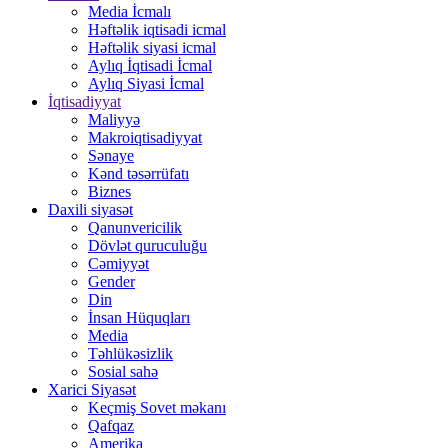
Media İcmalı
Həftəlik iqtisadi icmal
Həftəlik siyasi icmal
Aylıq İqtisadi İcmal
Aylıq Siyasi İcmal
İqtisadiyyat
Maliyyə
Makroiqtisadiyyat
Sənaye
Kənd təsərrüfatı
Biznes
Daxili siyasət
Qanunvericilik
Dövlət quruculuğu
Cəmiyyət
Gender
Din
İnsan Hüquqları
Media
Təhlükəsizlik
Sosial sahə
Xarici Siyasət
Keçmiş Sovet məkanı
Qafqaz
Amerika