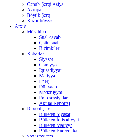
Cənub-Şərqi Asiya
Avropa
Böyük Şərq
Xəzər hövzəsi
Arxiv
Müsahibə
Sual-cavab
Çətin sual
Bizimkiler
Xəbərlər
Siyasət
Cəmiyyət
İqtisadiyyat
Maliyyə
Enerji
Dünyada
Mədəniyyət
Foto sessiyalar
Aktual Reportaj
Buraxılışlar
Bülleten Siyasət
Bülleten İqtisadiyyat
Bülleten Maliyyə
Bülleten Energetika
Söz istəyirəm