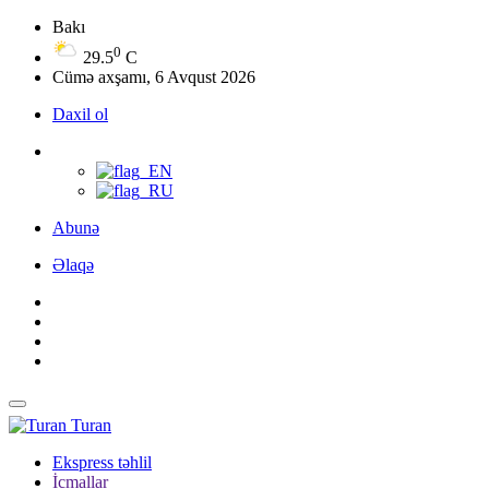
Bakı
0
29.5
C
Cümə axşamı, 6 Avqust 2026
Daxil ol
Abunə
Əlaqə
Turan
Ekspress təhlil
İcmallar