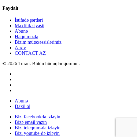
Faydalı
İstifadə şərtləri
Məxfilik siyasti
Abunə
Haqqımızda
Bizim mütəxəssislərimiz
Arxiv
CONTACT AZ
© 2026 Turan. Bütün hüquqlar qorunur.
Abunə
Daxil ol
Bizi facebookda izləyin
Bizə email yazın
Bizi teleqram-da izləyin
Bizi youtube-də izləyin