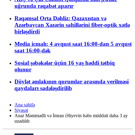
uğrunda rəqabət aparır
Rəqəmsal Orta Dəhliz: Qazaxıstan və
Azərbaycan Xəzərin sahillərini fiber-optik xətlə
birləşdirdi
Media icmalı: 4 avqust saat 16:00-dan 5 avqust
saat 16:00-dək
Sosial şəbəkələr üçün 16 yaş həddi tətbiq
olunur
Dövlət əmlakının qurumlar arasında verilməsi
qaydaları sadələşdirilib
Ana səhifə
Siyasət
Anar Məmmədli və İmran Əliyevin həbs müddəti daha 3 ay
uzadılıb