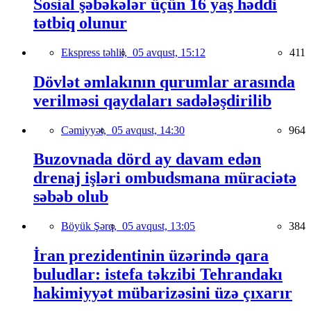
Sosial şəbəkələr üçün 16 yaş həddi
tətbiq olunur
Ekspress təhlil,
05 avqust, 15:12
411
Dövlət əmlakının qurumlar arasında
verilməsi qaydaları sadələşdirilib
Cəmiyyət,
05 avqust, 14:30
964
Buzovnada dörd ay davam edən
drenaj işləri ombudsmana müraciətə
səbəb olub
Böyük Şərq,
05 avqust, 13:05
384
İran prezidentinin üzərində qara
buludlar: istefa təkzibi Tehrandakı
hakimiyyət mübarizəsini üzə çıxarır