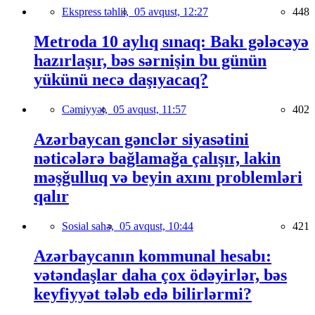
Ekspress təhlil,
05 avqust, 12:27
448
Metroda 10 aylıq sınaq: Bakı gələcəyə
hazırlaşır, bəs sərnişin bu günün
yükünü necə daşıyacaq?
Cəmiyyət,
05 avqust, 11:57
402
Azərbaycan gənclər siyasətini
nəticələrə bağlamağa çalışır, lakin
məşğulluq və beyin axını problemləri
qalır
Sosial sahə,
05 avqust, 10:44
421
Azərbaycanın kommunal hesabı:
vətəndaşlar daha çox ödəyirlər, bəs
keyfiyyət tələb edə bilirlərmi?