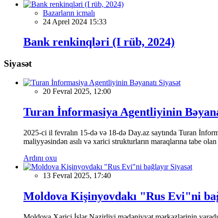
Bazarların icmalı
24 Aprel 2024 15:33
Bank renkinqləri (I rüb, 2024)
Siyasət
Siyasət
20 Fevral 2025, 12:00
Turan İnformasiya Agentliyinin Bəyan
2025-ci il fevralın 15-də və 18-də Day.az saytında Turan İnformas
maliyyəsindən asılı və xarici strukturların maraqlarına tabe ola
Ardını oxu
Siyasət
13 Fevral 2025, 17:40
Moldova Kişinyovdakı "Rus Evi"ni ba
Moldova Xarici İşlər Nazirliyi mədəniyyət mərkəzlərinin yaradılm