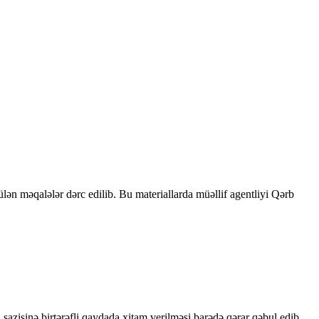
rülən məqalələr dərc edilib. Bu materiallarda müəllif agentliyi Qərb
sazişinə birtərəfli qaydada xitam verilməsi barədə qərar qəbul edib.