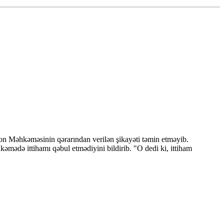
on Məhkəməsinin qərarından verilən şikayəti təmin etməyib.
ədə ittihamı qəbul etmədiyini bildirib. "O dedi ki, ittiham