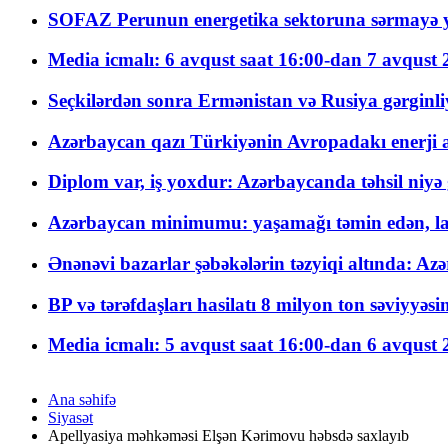
SOFAZ Perunun energetika sektoruna sərmayə ya
Media icmalı: 6 avqust saat 16:00-dan 7 avqust 2
Seçkilərdən sonra Ermənistan və Rusiya gərginliyi
Azərbaycan qazı Türkiyənin Avropadakı enerji am
Diplom var, iş yoxdur: Azərbaycanda təhsil niyə
Azərbaycan minimumu: yaşamağı təmin edən, la
Ənənəvi bazarlar şəbəkələrin təzyiqi altında: Azə
BP və tərəfdaşları hasilatı 8 milyon ton səviyyəs
Media icmalı: 5 avqust saat 16:00-dan 6 avqust 2
Ana səhifə
Siyasət
Apellyasiya məhkəməsi Elşən Kərimovu həbsdə saxlayıb