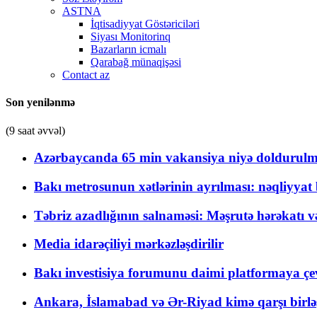
ASTNA
İqtisadiyyat Göstəriciləri
Siyası Monitorinq
Bazarların icmalı
Qarabağ münaqişəsi
Contact az
Son yenilənmə
(9 saat əvvəl)
Azərbaycanda 65 min vakansiya niyə doldurulm
Bakı metrosunun xətlərinin ayrılması: nəqliyya
Təbriz azadlığının salnaməsi: Məşrutə hərəkatı v
Media idarəçiliyi mərkəzləşdirilir
Bakı investisiya forumunu daimi platformaya çevi
Ankara, İslamabad və Ər-Riyad kimə qarşı birlə