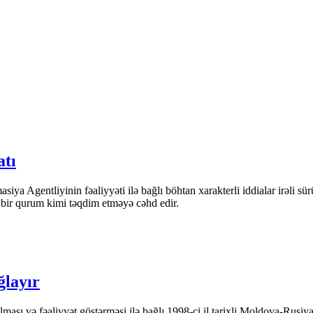
atı
iya Agentliyinin fəaliyyəti ilə bağlı böhtan xarakterli iddialar irəli sü
n bir qurum kimi təqdim etməyə cəhd edir.
ğlayır
ası və fəaliyyət göstərməsi ilə bağlı 1998-ci il tarixli Moldova-Rusiya 