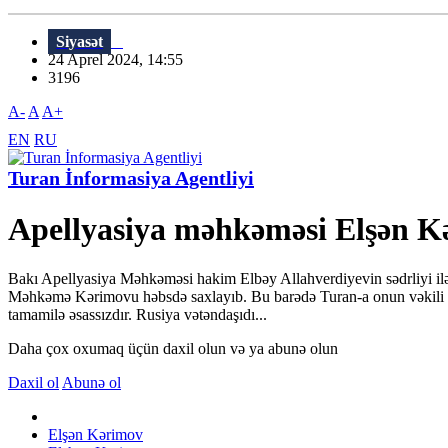
Siyasət
24 Aprel 2024, 14:55
3196
A-
A
A+
EN
RU
Turan İnformasiya Agentliyi
Apellyasiya məhkəməsi Elşən K
Bakı Apellyasiya Məhkəməsi hakim Elbəy Allahverdiyevin sədrliyi ilə
Məhkəmə Kərimovu həbsdə saxlayıb. Bu barədə Turan-a onun vəkili Zib
tamamilə əsassızdır. Rusiya vətəndaşıdı...
Daha çox oxumaq üçün daxil olun və ya abunə olun
Daxil ol
Abunə ol
Elşən Kərimov