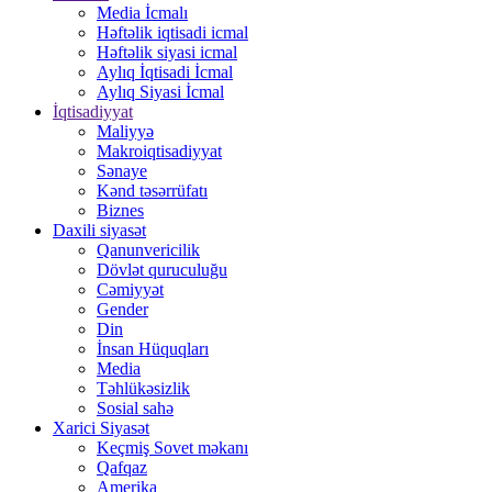
Media İcmalı
Həftəlik iqtisadi icmal
Həftəlik siyasi icmal
Aylıq İqtisadi İcmal
Aylıq Siyasi İcmal
İqtisadiyyat
Maliyyə
Makroiqtisadiyyat
Sənaye
Kənd təsərrüfatı
Biznes
Daxili siyasət
Qanunvericilik
Dövlət quruculuğu
Cəmiyyət
Gender
Din
İnsan Hüquqları
Media
Təhlükəsizlik
Sosial sahə
Xarici Siyasət
Keçmiş Sovet məkanı
Qafqaz
Amerika