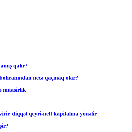
amış qalır?
t böhranından necə qaçmaq olar?
ə müasirlik
rir, diqqət qeyri-neft kapitalına yönəlir
şir?