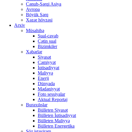
Cənub-Şərqi Asiya
Avropa
Böyük Şərq
Xəzər hövzəsi
Arxiv
Müsahibə
Sual-cavab
Çətin sual
Bizimkiler
Xəbərlər
Siyasət
Cəmiyyət
İqtisadiyyat
Maliyyə
Enerji
Dünyada
Mədəniyyət
Foto sessiyalar
Aktual Reportaj
Buraxılışlar
Bülleten Siyasət
Bülleten İqtisadiyyat
Bülleten Maliyyə
Bülleten Energetika
Söz istəyirəm