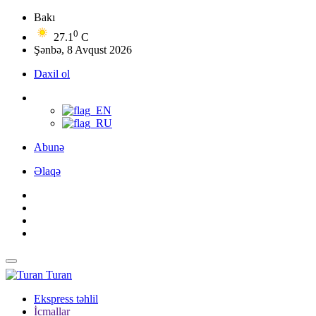
Bakı
0
27.1
C
Şənbə, 8 Avqust 2026
Daxil ol
Abunə
Əlaqə
Turan
Ekspress təhlil
İcmallar