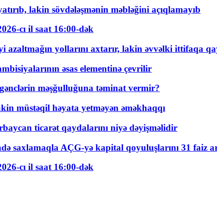
tırıb, lakin sövdələşmənin məbləğini açıqlamayıb
026-cı il saat 16:00-dək
 azaltmağın yollarını axtarır, lakin əvvəlki ittifaqa qa
bisiyalarının əsas elementinə çevrilir
 gənclərin məşğulluğuna təminat vermir?
kin müstəqil həyata yetməyən əməkhaqqı
rbaycan ticarət qaydalarını niyə dəyişməlidir
ində saxlamaqla AÇG-yə kapital qoyuluşlarını 31 faiz ar
026-cı il saat 16:00-dək