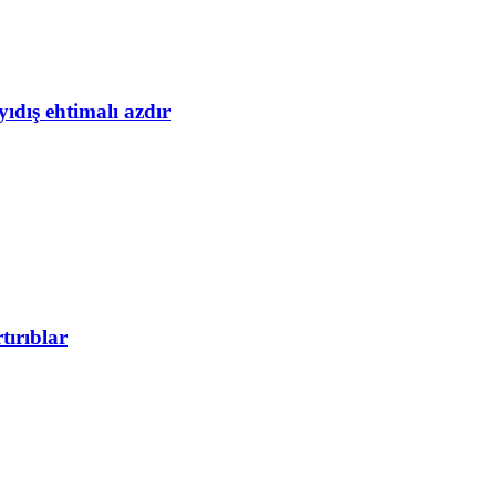
yıdış ehtimalı azdır
tırıblar