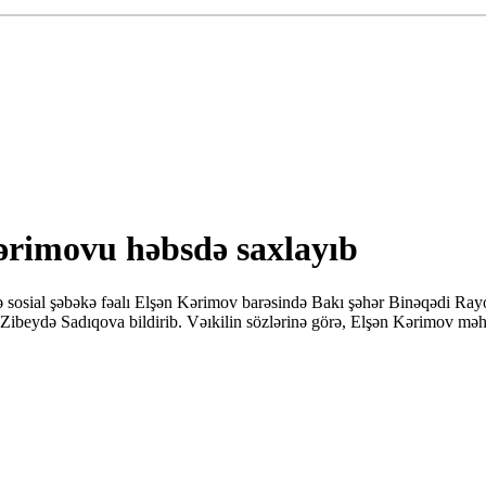
ərimovu həbsdə saxlayıb
 sosial şəbəkə fəalı Elşən Kərimov barəsində Bakı şəhər Binəqədi Ray
eydə Sadıqova bildirib. Vəıkilin sözlərinə görə, Elşən Kərimov məhkəm