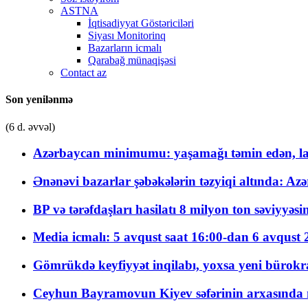
ASTNA
İqtisadiyyat Göstəriciləri
Siyası Monitorinq
Bazarların icmalı
Qarabağ münaqişəsi
Contact az
Son yenilənmə
(6 d. əvvəl)
Azərbaycan minimumu: yaşamağı təmin edən, la
Ənənəvi bazarlar şəbəkələrin təzyiqi altında: Azə
BP və tərəfdaşları hasilatı 8 milyon ton səviyyəs
Media icmalı: 5 avqust saat 16:00-dan 6 avqust 2
Gömrükdə keyfiyyət inqilabı, yoxsa yeni bürokr
Ceyhun Bayramovun Kiyev səfərinin arxasında 