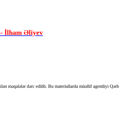
- İlham Əliyev
rülən məqalələr dərc edilib. Bu materiallarda müəllif agentliyi Qərb