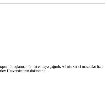
loqun hüquqlarına hörmət etməyə çağırıb. Aİ-nin xarici məsələlər üzrə
ov Universitetinin doktorantı...