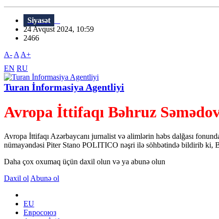
Siyasət
24 Avqust 2024, 10:59
2466
A-
A
A+
EN
RU
Turan İnformasiya Agentliyi
Avropa İttifaqı Bəhruz Səmədov
Avropa İttifaqı Azərbaycanı jurnalist və alimlərin həbs dalğası fonun
nümayəndəsi Piter Stano POLITICO nəşri ilə söhbətində bildirib ki, B
Daha çox oxumaq üçün daxil olun və ya abunə olun
Daxil ol
Abunə ol
EU
Евросоюз