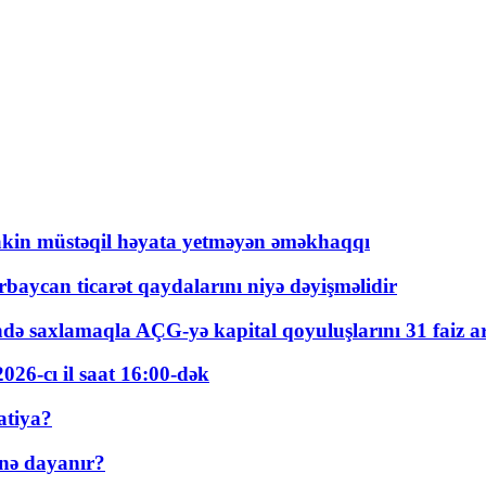
kin müstəqil həyata yetməyən əməkhaqqı
rbaycan ticarət qaydalarını niyə dəyişməlidir
ində saxlamaqla AÇG-yə kapital qoyuluşlarını 31 faiz ar
026-cı il saat 16:00-dək
atiya?
nə dayanır?