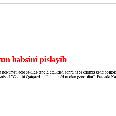
un həbsini pisləyib
da hökuməti açıq şəkildə tənqid etdikdən sonra həbs edilmiş gənc polito
rüssel "Cənubi Qafqazda sülhün tərəfdarı olan gənc alim", Praqada Karl