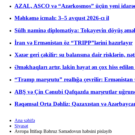
AZAL, ASCO və “Azərkosmos” üçün yeni idarəetm
Məhkəmə icmalı: 3–5 avqust 2026-cı il
Sülh naminə diplomatiya: Tokayevin döyüş əməli
İran və Ermənistan öz “TRIPP”lərini hazırlayır
Xəzər geri çəkilir: su balansına dair risklərin, nə
Əməkhaqları artır, lakin həyat ən çox hiss edilən
“Tramp marşrutu” reallığa çevrilir: Ermənistan C
ABŞ və Çin Cənubi Qafqazda marşrutlar uğrund
Rəqəmsal Orta Dəhliz: Qazaxıstan və Azərbaycan Xə
Ana səhifə
Siyasət
Avropa İttifaqı Bəhruz Səmədovun həbsini pisləyib