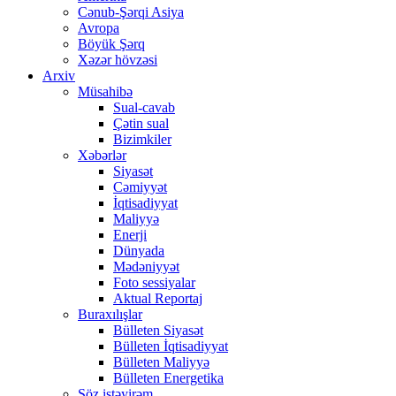
Cənub-Şərqi Asiya
Avropa
Böyük Şərq
Xəzər hövzəsi
Arxiv
Müsahibə
Sual-cavab
Çətin sual
Bizimkiler
Xəbərlər
Siyasət
Cəmiyyət
İqtisadiyyat
Maliyyə
Enerji
Dünyada
Mədəniyyət
Foto sessiyalar
Aktual Reportaj
Buraxılışlar
Bülleten Siyasət
Bülleten İqtisadiyyat
Bülleten Maliyyə
Bülleten Energetika
Söz istəyirəm