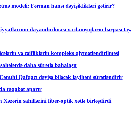
ə modeli: Fərman hansı dəyişiklikləri gətirir?
yyatlarının dayandırılması və danışıqların bərpası tə
ticələrin və zəifliklərin kompleks qiymətləndirilməsi
 sahələrdə daha sürətlə bahalaşır
ənubi Qafqazı dəyişə biləcək layihəni sürətləndirir
a rəqabət aparır
zərin sahillərini fiber-optik xətlə birləşdirdi