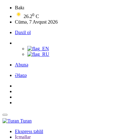
Bakı
0
26.2
C
Cümə, 7 Avqust 2026
Daxil ol
Abunə
Əlaqə
Turan
Ekspress təhlil
İcmallar