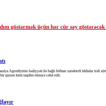
m göstərmək üçün hər cür səy göstərəcək 
atı
iya Agentliyinin fəaliyyəti ilə bağlı böhtan xarakterli iddialar irəli sü
n bir qurum kimi təqdim etməyə cəhd edir.
ğlayır