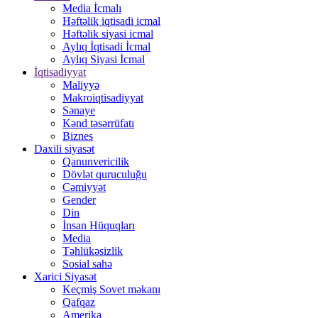
Media İcmalı
Həftəlik iqtisadi icmal
Həftəlik siyasi icmal
Aylıq İqtisadi İcmal
Aylıq Siyasi İcmal
İqtisadiyyat
Maliyyə
Makroiqtisadiyyat
Sənaye
Kənd təsərrüfatı
Biznes
Daxili siyasət
Qanunvericilik
Dövlət quruculuğu
Cəmiyyət
Gender
Din
İnsan Hüquqları
Media
Təhlükəsizlik
Sosial sahə
Xarici Siyasət
Keçmiş Sovet məkanı
Qafqaz
Amerika