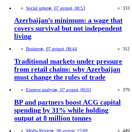
Social sphere,
07 avqust, 08:53
333
Azerbaijan’s minimum: a wage that
covers survival but not independent
living
Business,
07 avqust, 08:44
312
Traditional markets under pressure
from retail chains: why Azerbaijan
must change the rules of trade
Express analysis,
07 avqust, 00:03
379
BP and partners boost ACG capital
spending by 31% while holding
output at 8 million tonnes
Media Review,
06 avqust, 15:09
449