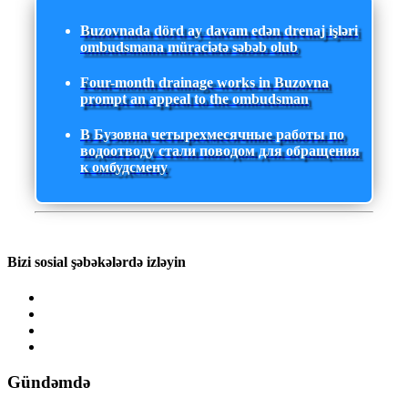
Buzovnada dörd ay davam edən drenaj işləri
ombudsmana müraciətə səbəb olub
Four-month drainage works in Buzovna
prompt an appeal to the ombudsman
В Бузовна четырехмесячные работы по
водоотводу стали поводом для обращения
к омбудсмену
Bizi sosial şəbəkələrdə izləyin
Gündəmdə