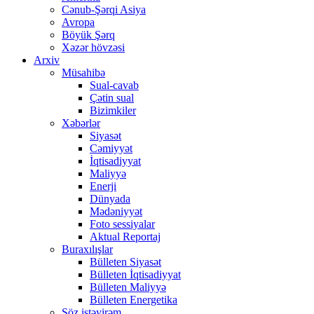
Cənub-Şərqi Asiya
Avropa
Böyük Şərq
Xəzər hövzəsi
Arxiv
Müsahibə
Sual-cavab
Çətin sual
Bizimkiler
Xəbərlər
Siyasət
Cəmiyyət
İqtisadiyyat
Maliyyə
Enerji
Dünyada
Mədəniyyət
Foto sessiyalar
Aktual Reportaj
Buraxılışlar
Bülleten Siyasət
Bülleten İqtisadiyyat
Bülleten Maliyyə
Bülleten Energetika
Söz istəyirəm