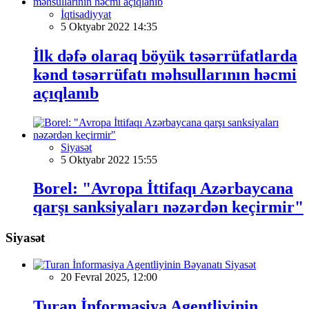
İqtisadiyyat
5 Oktyabr 2022 14:35
İlk dəfə olaraq böyük təsərrüfatlarda
kənd təsərrüfatı məhsullarının həcmi
açıqlanıb
Siyasət
5 Oktyabr 2022 15:55
Borel: "Avropa İttifaqı Azərbaycana
qarşı sanksiyaları nəzərdən keçirmir"
Siyasət
Siyasət
20 Fevral 2025, 12:00
Turan İnformasiya Agentliyinin