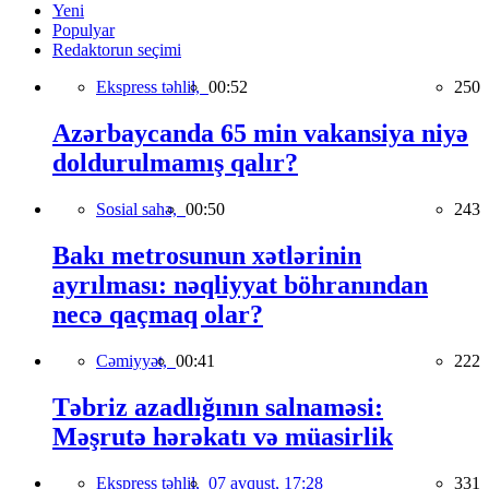
Yeni
Populyar
Redaktorun seçimi
Ekspress təhlil,
00:52
250
Azərbaycanda 65 min vakansiya niyə
doldurulmamış qalır?
Sosial sahə,
00:50
243
Bakı metrosunun xətlərinin
ayrılması: nəqliyyat böhranından
necə qaçmaq olar?
Cəmiyyət,
00:41
222
Təbriz azadlığının salnaməsi:
Məşrutə hərəkatı və müasirlik
Ekspress təhlil,
07 avqust, 17:28
331