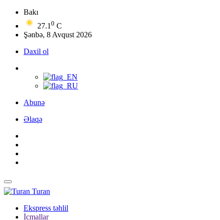
Bakı
0
27.1
C
Şənbə, 8 Avqust 2026
Daxil ol
Abunə
Əlaqə
Turan
Ekspress təhlil
İcmallar