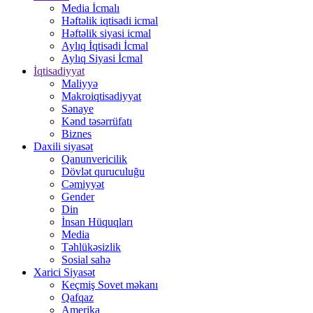
Media İcmalı
Həftəlik iqtisadi icmal
Həftəlik siyasi icmal
Aylıq İqtisadi İcmal
Aylıq Siyasi İcmal
İqtisadiyyat
Maliyyə
Makroiqtisadiyyat
Sənaye
Kənd təsərrüfatı
Biznes
Daxili siyasət
Qanunvericilik
Dövlət quruculuğu
Cəmiyyət
Gender
Din
İnsan Hüquqları
Media
Təhlükəsizlik
Sosial sahə
Xarici Siyasət
Keçmiş Sovet məkanı
Qafqaz
Amerika