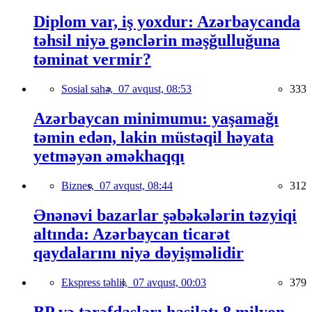
Diplom var, iş yoxdur: Azərbaycanda
təhsil niyə gənclərin məşğulluğuna
təminat vermir?
Sosial sahə,
07 avqust, 08:53
333
Azərbaycan minimumu: yaşamağı
təmin edən, lakin müstəqil həyata
yetməyən əməkhaqqı
Biznes,
07 avqust, 08:44
312
Ənənəvi bazarlar şəbəkələrin təzyiqi
altında: Azərbaycan ticarət
qaydalarını niyə dəyişməlidir
Ekspress təhlil,
07 avqust, 00:03
379
BP və tərəfdaşları hasilatı 8 milyon