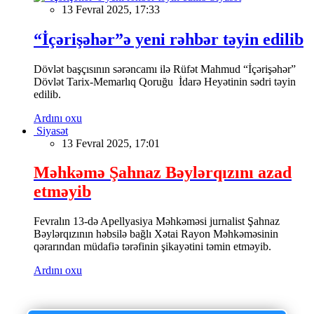
13 Fevral 2025, 17:33
“İçərişəhər”ə yeni rəhbər təyin edilib
Dövlət başçısının sərəncamı ilə Rüfət Mahmud “İçərişəhər”
Dövlət Tarix-Memarlıq Qoruğu İdarə Heyətinin sədri təyin
edilib.
Ardını oxu
Siyasət
13 Fevral 2025, 17:01
Məhkəmə Şahnaz Bəylərqızını azad
etməyib
Fevralın 13-də Apellyasiya Məhkəməsi jurnalist Şahnaz
Bəylərqızının həbsilə bağlı Xətai Rayon Məhkəməsinin
qərarından müdafiə tərəfinin şikayətini təmin etməyib.
Ardını oxu