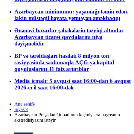
Azərbaycan minimumu: yaşamağı təmin edən,
lakin müstəqil həyata yetməyən əməkhaqqı
Ənənəvi bazarlar şəbəkələrin təzyiqi altında:
Azərbaycan ticarət qaydalarını niyə
dəyişməlidir
BP və tərəfdaşları hasilatı 8 milyon ton
səviyyəsində saxlamaqla AÇG-yə kapital
qoyuluşlarını 31 faiz artırıblar
Media icmalı: 5 avqust saat 16:00-dan 6 avqust
2026-cı il saat 16:00-dək
Ana səhifə
Siyasət
Azərbaycan Polşadan Qubadlının keçmiş icra başçısının
ekstradisiyasını istəyir