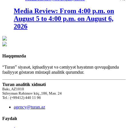
Media Review: From 4:00 p.m. on
August 5 to 4:00 p.m. on August 6,
2026
Haqqımızda
“Turan” siyasət, iqtisadiyyat və cəmiyyət həyatının qovuşuğunda
fəaliyyət göstərən müstəqil analitik qurumdur.
Turan analitik xidməti
Bakı, AZ1010
Süleyman Rəhimov küç.,186, Mən. 24
Tel.: (+99412) 440 11 96
agency@turan.az
Faydalı