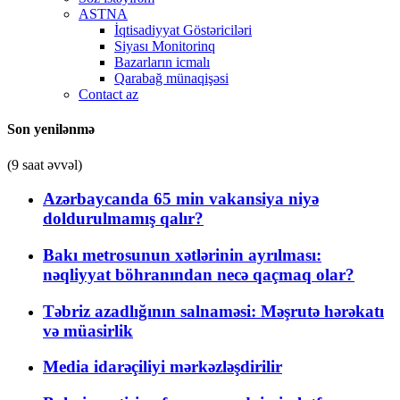
ASTNA
İqtisadiyyat Göstəriciləri
Siyası Monitorinq
Bazarların icmalı
Qarabağ münaqişəsi
Contact az
Son yenilənmə
(9 saat əvvəl)
Azərbaycanda 65 min vakansiya niyə
doldurulmamış qalır?
Bakı metrosunun xətlərinin ayrılması:
nəqliyyat böhranından necə qaçmaq olar?
Təbriz azadlığının salnaməsi: Məşrutə hərəkatı
və müasirlik
Media idarəçiliyi mərkəzləşdirilir