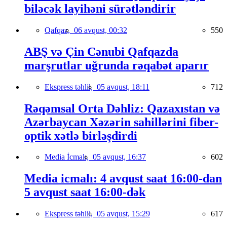
biləcək layihəni sürətləndirir
Qafqaz,
06 avqust, 00:32
550
ABŞ və Çin Cənubi Qafqazda
marşrutlar uğrunda rəqabət aparır
Ekspress təhlil,
05 avqust, 18:11
712
Rəqəmsal Orta Dəhliz: Qazaxıstan və
Azərbaycan Xəzərin sahillərini fiber-
optik xətlə birləşdirdi
Media İcmalı,
05 avqust, 16:37
602
Media icmalı: 4 avqust saat 16:00-dan
5 avqust saat 16:00-dək
Ekspress təhlil,
05 avqust, 15:29
617