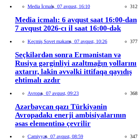
Media İcmalı,
07 avqust, 16:10
312
Media icmalı: 6 avqust saat 16:00-dan
7 avqust 2026-cı il saat 16:00-dək
Keçmiş Sovet məkanı,
07 avqust, 10:26
377
Seçkilərdən sonra Ermənistan və
Rusiya gərginliyi azaltmağın yollarını
axtarır, lakin əvvəlki ittifaqa qayıdış
ehtimalı azdır
Avropa,
07 avqust, 09:23
368
Azərbaycan qazı Türkiyənin
Avropadakı enerji ambisiyalarının
əsas elementinə çevrilir
Cəmiyyət,
07 avqust, 08:59
347