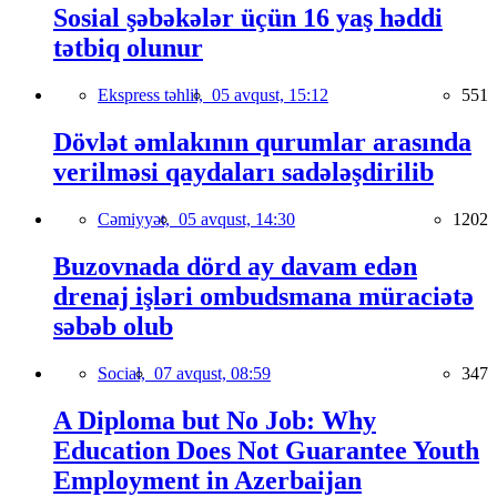
Sosial şəbəkələr üçün 16 yaş həddi
tətbiq olunur
Ekspress təhlil,
05 avqust, 15:12
551
Dövlət əmlakının qurumlar arasında
verilməsi qaydaları sadələşdirilib
Cəmiyyət,
05 avqust, 14:30
1202
Buzovnada dörd ay davam edən
drenaj işləri ombudsmana müraciətə
səbəb olub
Social,
07 avqust, 08:59
347
A Diploma but No Job: Why
Education Does Not Guarantee Youth
Employment in Azerbaijan