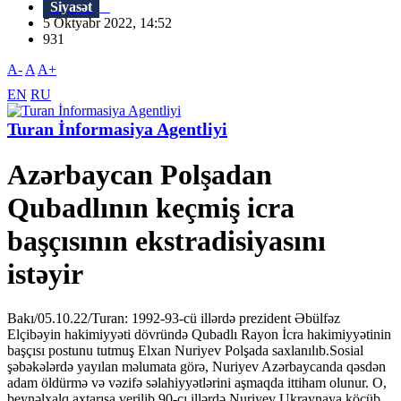
Siyasət
5 Oktyabr 2022, 14:52
931
A-
A
A+
EN
RU
Turan İnformasiya Agentliyi
Azərbaycan Polşadan
Qubadlının keçmiş icra
başçısının ekstradisiyasını
istəyir
Bakı/05.10.22/Turan: 1992-93-cü illərdə prezident Əbülfəz
Elçibəyin hakimiyyəti dövründə Qubadlı Rayon İcra hakimiyyətinin
başçısı postunu tutmuş Elxan Nuriyev Polşada saxlanılıb.Sosial
şəbəkələrdə yayılan məlumata görə, Nuriyev Azərbaycanda qəsdən
adam öldürmə və vəzifə səlahiyyətlərini aşmaqda ittiham olunur. O,
beynəlxalq axtarışa verilib.90-cı illərdə Nuriyev Ukraynaya köçüb