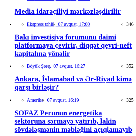
Media idarəçiliyi mərkəzləşdirilir
Ekspress təhlil,
07 avqust, 17:00
346
Bakı investisiya forumunu daimi
platformaya çevirir, diqqət qeyri-neft
kapitalına yönəlir
Böyük Şərq,
07 avqust, 16:27
352
Ankara, İslamabad və Ər-Riyad kimə
qarşı birləşir?
Amerika,
07 avqust, 16:19
325
SOFAZ Perunun energetika
sektoruna sərmayə yatırıb, lakin
sövdələşmənin məbləğini açıqlamayıb