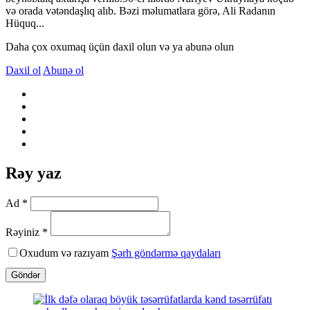
və orada vətəndaşlıq alıb. Bəzi məlumatlara görə, Ali Radanın
Hüquq...
Daha çox oxumaq üçün daxil olun və ya abunə olun
Daxil ol
Abunə ol
Rəy yaz
Ad *
Rəyiniz *
Oxudum və razıyam
Şərh göndərmə qaydaları
Göndər