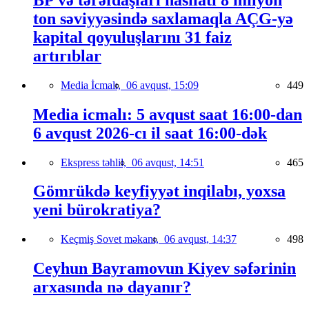
ton səviyyəsində saxlamaqla AÇG-yə
kapital qoyuluşlarını 31 faiz
artırıblar
Media İcmalı,
06 avqust, 15:09
449
Media icmalı: 5 avqust saat 16:00-dan
6 avqust 2026-cı il saat 16:00-dək
Ekspress təhlil,
06 avqust, 14:51
465
Gömrükdə keyfiyyət inqilabı, yoxsa
yeni bürokratiya?
Keçmiş Sovet məkanı,
06 avqust, 14:37
498
Ceyhun Bayramovun Kiyev səfərinin
arxasında nə dayanır?