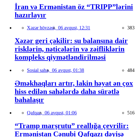
İran və Ermənistan öz “TRIPP”lərini
hazırlayır
Xəzər hövzəsi,
06 avqust, 12:31
383
Xəzər geri çəkilir: su balansına dair
risklərin, nəticələrin və zəifliklərin
kompleks qiymətləndirilməsi
Sosial sahə,
06 avqust, 01:38
484
Əməkhaqları artır, lakin həyat ən çox
hiss edilən sahələrdə daha sürətlə
bahalaşır
Qafqaz,
06 avqust, 01:06
516
“Tramp marşrutu” reallığa çevrilir:
Ermənistan Cənubi Qafqazı dəyişə