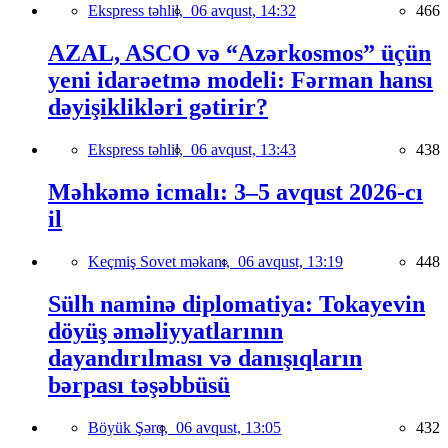
Ekspress təhlil,
06 avqust, 14:32
466
AZAL, ASCO və “Azərkosmos” üçün
yeni idarəetmə modeli: Fərman hansı
dəyişiklikləri gətirir?
Ekspress təhlil,
06 avqust, 13:43
438
Məhkəmə icmalı: 3–5 avqust 2026-cı
il
Keçmiş Sovet məkanı,
06 avqust, 13:19
448
Sülh naminə diplomatiya: Tokayevin
döyüş əməliyyatlarının
dayandırılması və danışıqların
bərpası təşəbbüsü
Böyük Şərq,
06 avqust, 13:05
432