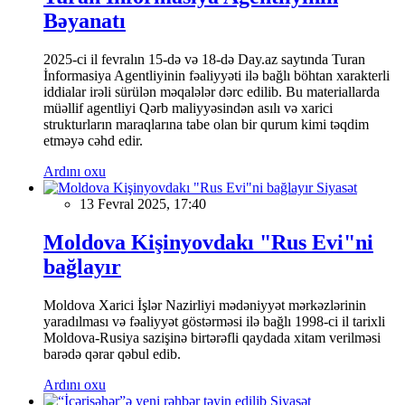
Bəyanatı
2025-ci il fevralın 15-də və 18-də Day.az saytında Turan
İnformasiya Agentliyinin fəaliyyəti ilə bağlı böhtan xarakterli
iddialar irəli sürülən məqalələr dərc edilib. Bu materiallarda
müəllif agentliyi Qərb maliyyəsindən asılı və xarici
strukturların maraqlarına tabe olan bir qurum kimi təqdim
etməyə cəhd edir.
Ardını oxu
Siyasət
13 Fevral 2025, 17:40
Moldova Kişinyovdakı "Rus Evi"ni
bağlayır
Moldova Xarici İşlər Nazirliyi mədəniyyət mərkəzlərinin
yaradılması və fəaliyyət göstərməsi ilə bağlı 1998-ci il tarixli
Moldova-Rusiya sazişinə birtərəfli qaydada xitam verilməsi
barədə qərar qəbul edib.
Ardını oxu
Siyasət