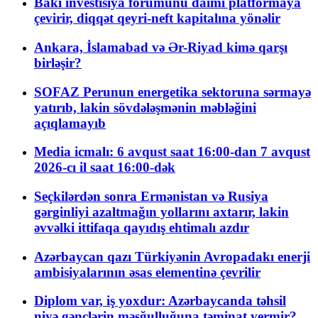
Bakı investisiya forumunu daimi platformaya
çevirir, diqqət qeyri-neft kapitalına yönəlir
Ankara, İslamabad və Ər-Riyad kimə qarşı
birləşir?
SOFAZ Perunun energetika sektoruna sərmayə
yatırıb, lakin sövdələşmənin məbləğini
açıqlamayıb
Media icmalı: 6 avqust saat 16:00-dan 7 avqust
2026-cı il saat 16:00-dək
Seçkilərdən sonra Ermənistan və Rusiya
gərginliyi azaltmağın yollarını axtarır, lakin
əvvəlki ittifaqa qayıdış ehtimalı azdır
Azərbaycan qazı Türkiyənin Avropadakı enerji
ambisiyalarının əsas elementinə çevrilir
Diplom var, iş yoxdur: Azərbaycanda təhsil
niyə gənclərin məşğulluğuna təminat vermir?