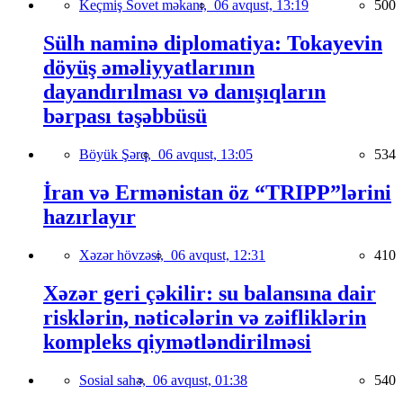
Keçmiş Sovet məkanı,
06 avqust, 13:19
500
Sülh naminə diplomatiya: Tokayevin
döyüş əməliyyatlarının
dayandırılması və danışıqların
bərpası təşəbbüsü
Böyük Şərq,
06 avqust, 13:05
534
İran və Ermənistan öz “TRIPP”lərini
hazırlayır
Xəzər hövzəsi,
06 avqust, 12:31
410
Xəzər geri çəkilir: su balansına dair
risklərin, nəticələrin və zəifliklərin
kompleks qiymətləndirilməsi
Sosial sahə,
06 avqust, 01:38
540