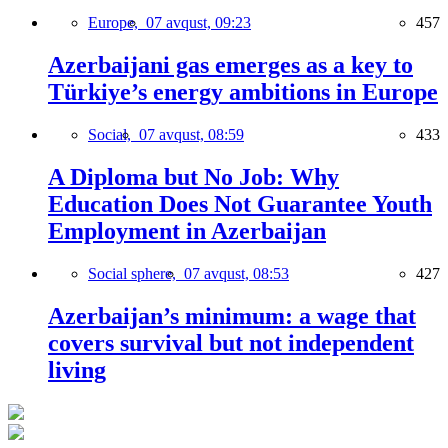
Europe,
07 avqust, 09:23
457
Azerbaijani gas emerges as a key to
Türkiye’s energy ambitions in Europe
Social,
07 avqust, 08:59
433
A Diploma but No Job: Why
Education Does Not Guarantee Youth
Employment in Azerbaijan
Social sphere,
07 avqust, 08:53
427
Azerbaijan’s minimum: a wage that
covers survival but not independent
living