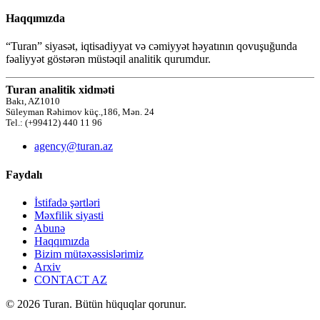
Haqqımızda
“Turan” siyasət, iqtisadiyyat və cəmiyyət həyatının qovuşuğunda
fəaliyyət göstərən müstəqil analitik qurumdur.
Turan analitik xidməti
Bakı, AZ1010
Süleyman Rəhimov küç.,186, Mən. 24
Tel.: (+99412) 440 11 96
agency@turan.az
Faydalı
İstifadə şərtləri
Məxfilik siyasti
Abunə
Haqqımızda
Bizim mütəxəssislərimiz
Arxiv
CONTACT AZ
© 2026 Turan. Bütün hüquqlar qorunur.