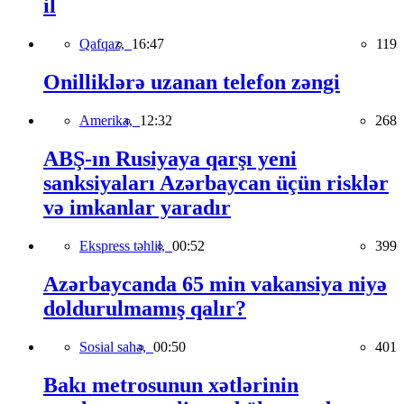
il
Qafqaz,
16:47
119
Onilliklərə uzanan telefon zəngi
Amerika,
12:32
268
ABŞ-ın Rusiyaya qarşı yeni
sanksiyaları Azərbaycan üçün risklər
və imkanlar yaradır
Ekspress təhlil,
00:52
399
Azərbaycanda 65 min vakansiya niyə
doldurulmamış qalır?
Sosial sahə,
00:50
401
Bakı metrosunun xətlərinin