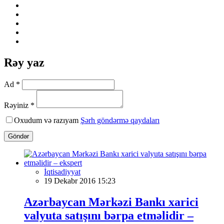
Rəy yaz
Ad *
Rəyiniz *
Oxudum və razıyam
Şərh göndərmə qaydaları
Göndər
İqtisadiyyat
19 Dekabr 2016 15:23
Azərbaycan Mərkəzi Bankı xarici
valyuta satışını bərpa etməlidir –