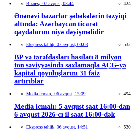
Biznes,
07 avqust, 08:44
424
Ənənəvi bazarlar şəbəkələrin təzyiqi
altında: Azərbaycan ticarət
qaydalarını niyə dəyişməlidir
Ekspress təhlil,
07 avqust, 00:03
532
BP və tərəfdaşları hasilatı 8 milyon
ton səviyyəsində saxlamaqla AÇG-yə
kapital qoyuluşlarını 31 faiz
artırıblar
Media İcmalı,
06 avqust, 15:09
494
Media icmalı: 5 avqust saat 16:00-dan
6 avqust 2026-cı il saat 16:00-dək
Ekspress təhlil,
06 avqust, 14:51
530