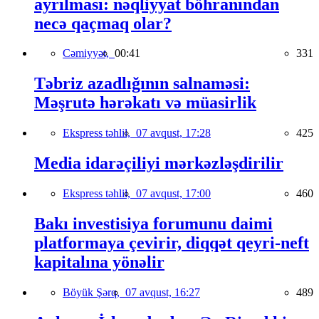
ayrılması: nəqliyyat böhranından
necə qaçmaq olar?
Cəmiyyət,
00:41
331
Təbriz azadlığının salnaməsi:
Məşrutə hərəkatı və müasirlik
Ekspress təhlil,
07 avqust, 17:28
425
Media idarəçiliyi mərkəzləşdirilir
Ekspress təhlil,
07 avqust, 17:00
460
Bakı investisiya forumunu daimi
platformaya çevirir, diqqət qeyri-neft
kapitalına yönəlir
Böyük Şərq,
07 avqust, 16:27
489