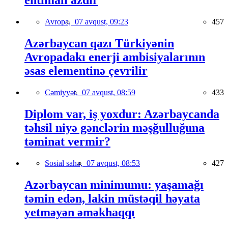
ehtimalı azdır
Avropa,
07 avqust, 09:23
457
Azərbaycan qazı Türkiyənin
Avropadakı enerji ambisiyalarının
əsas elementinə çevrilir
Cəmiyyət,
07 avqust, 08:59
433
Diplom var, iş yoxdur: Azərbaycanda
təhsil niyə gənclərin məşğulluğuna
təminat vermir?
Sosial sahə,
07 avqust, 08:53
427
Azərbaycan minimumu: yaşamağı
təmin edən, lakin müstəqil həyata
yetməyən əməkhaqqı