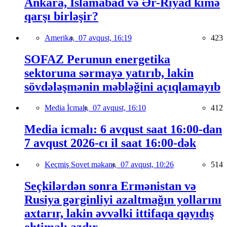
Ankara, İslamabad və Ər-Riyad kimə
qarşı birləşir?
Amerika,
07 avqust, 16:19
423
SOFAZ Perunun energetika
sektoruna sərmayə yatırıb, lakin
sövdələşmənin məbləğini açıqlamayıb
Media İcmalı,
07 avqust, 16:10
412
Media icmalı: 6 avqust saat 16:00-dan
7 avqust 2026-cı il saat 16:00-dək
Keçmiş Sovet məkanı,
07 avqust, 10:26
514
Seçkilərdən sonra Ermənistan və
Rusiya gərginliyi azaltmağın yollarını
axtarır, lakin əvvəlki ittifaqa qayıdış