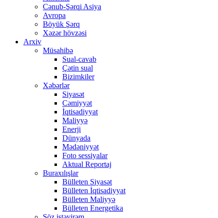
Cənub-Şərqi Asiya
Avropa
Böyük Şərq
Xəzər hövzəsi
Arxiv
Müsahibə
Sual-cavab
Çətin sual
Bizimkiler
Xəbərlər
Siyasət
Cəmiyyət
İqtisadiyyat
Maliyyə
Enerji
Dünyada
Mədəniyyət
Foto sessiyalar
Aktual Reportaj
Buraxılışlar
Bülleten Siyasət
Bülleten İqtisadiyyat
Bülleten Maliyyə
Bülleten Energetika
Söz istəyirəm