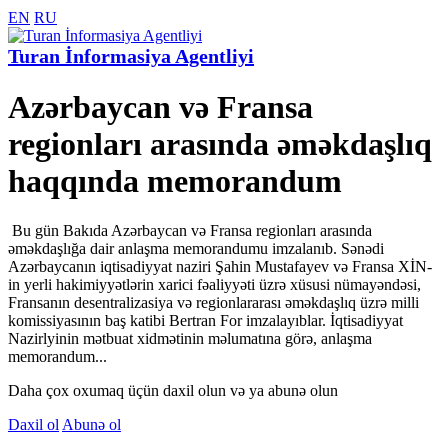
EN
RU
Turan İnformasiya Agentliyi
Azərbaycan və Fransa
regionları arasında əməkdaşlıq
haqqında memorandum
Bu gün Bakıda Azərbaycan və Fransa regionları arasında
əməkdaşlığa dair anlaşma memorandumu imzalanıb. Sənədi
Azərbaycanın iqtisadiyyat naziri Şahin Mustafayev və Fransa XİN-
in yerli hakimiyyətlərin xarici fəaliyyəti üzrə xüsusi nümayəndəsi,
Fransanın desentralizasiya və regionlararası əməkdaşlıq üzrə milli
komissiyasının baş katibi Bertran For imzalayıblar. İqtisadiyyat
Nazirlyinin mətbuat xidmətinin məlumatına görə, anlaşma
memorandum...
Daha çox oxumaq üçün daxil olun və ya abunə olun
Daxil ol
Abunə ol