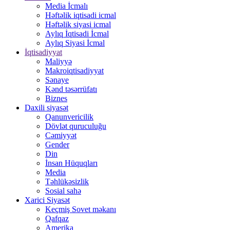
Media İcmalı
Həftəlik iqtisadi icmal
Həftəlik siyasi icmal
Aylıq İqtisadi İcmal
Aylıq Siyasi İcmal
İqtisadiyyat
Maliyyə
Makroiqtisadiyyat
Sənaye
Kənd təsərrüfatı
Biznes
Daxili siyasət
Qanunvericilik
Dövlət quruculuğu
Cəmiyyət
Gender
Din
İnsan Hüquqları
Media
Təhlükəsizlik
Sosial sahə
Xarici Siyasət
Keçmiş Sovet məkanı
Qafqaz
Amerika