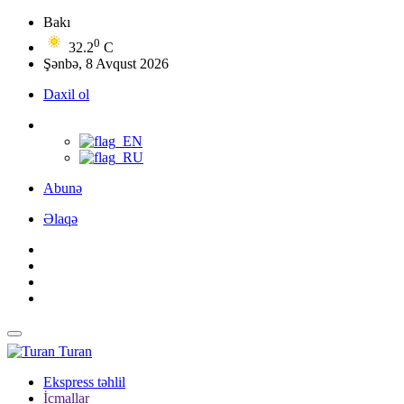
Bakı
0
32.2
C
Şənbə, 8 Avqust 2026
Daxil ol
Abunə
Əlaqə
Turan
Ekspress təhlil
İcmallar