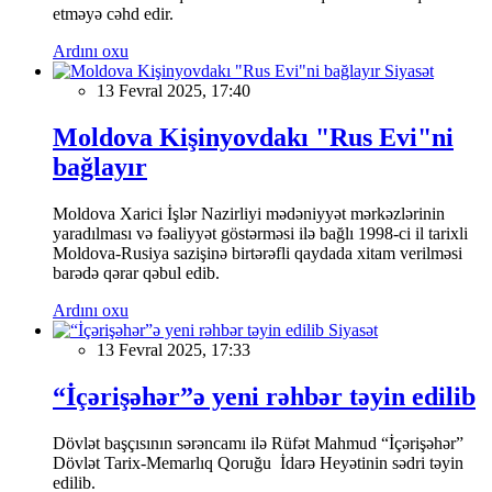
etməyə cəhd edir.
Ardını oxu
Siyasət
13 Fevral 2025, 17:40
Moldova Kişinyovdakı "Rus Evi"ni
bağlayır
Moldova Xarici İşlər Nazirliyi mədəniyyət mərkəzlərinin
yaradılması və fəaliyyət göstərməsi ilə bağlı 1998-ci il tarixli
Moldova-Rusiya sazişinə birtərəfli qaydada xitam verilməsi
barədə qərar qəbul edib.
Ardını oxu
Siyasət
13 Fevral 2025, 17:33
“İçərişəhər”ə yeni rəhbər təyin edilib
Dövlət başçısının sərəncamı ilə Rüfət Mahmud “İçərişəhər”
Dövlət Tarix-Memarlıq Qoruğu İdarə Heyətinin sədri təyin
edilib.