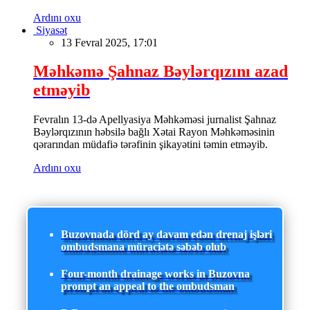
Ardını oxu
Siyasət
13 Fevral 2025, 17:01
Məhkəmə Şahnaz Bəylərqızını azad
etməyib
Fevralın 13-də Apellyasiya Məhkəməsi jurnalist Şahnaz
Bəylərqızının həbsilə bağlı Xətai Rayon Məhkəməsinin
qərarından müdafiə tərəfinin şikayətini təmin etməyib.
Ardını oxu
Buzovnada dörd ay davam edən drenaj işləri
ombudsmana müraciətə səbəb olub
Four-month drainage works in Buzovna
prompt an appeal to the ombudsman