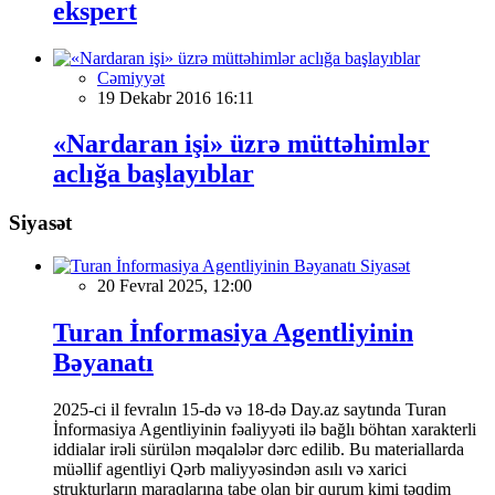
ekspert
Cəmiyyət
19 Dekabr 2016 16:11
«Nardaran işi» üzrə müttəhimlər
aclığa başlayıblar
Siyasət
Siyasət
20 Fevral 2025, 12:00
Turan İnformasiya Agentliyinin
Bəyanatı
2025-ci il fevralın 15-də və 18-də Day.az saytında Turan
İnformasiya Agentliyinin fəaliyyəti ilə bağlı böhtan xarakterli
iddialar irəli sürülən məqalələr dərc edilib. Bu materiallarda
müəllif agentliyi Qərb maliyyəsindən asılı və xarici
strukturların maraqlarına tabe olan bir qurum kimi təqdim