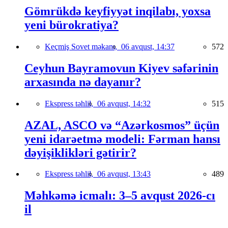
Gömrükdə keyfiyyət inqilabı, yoxsa
yeni bürokratiya?
Keçmiş Sovet məkanı,
06 avqust, 14:37
572
Ceyhun Bayramovun Kiyev səfərinin
arxasında nə dayanır?
Ekspress təhlil,
06 avqust, 14:32
515
AZAL, ASCO və “Azərkosmos” üçün
yeni idarəetmə modeli: Fərman hansı
dəyişiklikləri gətirir?
Ekspress təhlil,
06 avqust, 13:43
489
Məhkəmə icmalı: 3–5 avqust 2026-cı
il