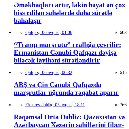
Əməkhaqları artır, lakin həyat ən çox
hiss edilən sahələrdə daha sürətlə
bahalaşır
Qafqaz,
06 avqust, 01:06
603
“Tramp marşrutu” reallığa çevrilir:
Ermənistan Cənubi Qafqazı dəyişə
biləcək layihəni sürətləndirir
Qafqaz,
06 avqust, 00:32
615
ABŞ və Çin Cənubi Qafqazda
marşrutlar uğrunda rəqabət aparır
Ekspress təhlil,
05 avqust, 18:11
766
Rəqəmsal Orta Dəhliz: Qazaxıstan və
Azərbaycan Xəzərin sahillərini fiber-