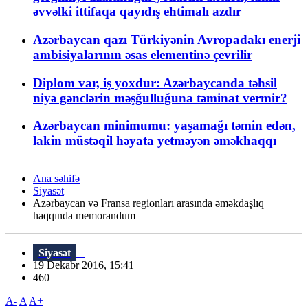
əvvəlki ittifaqa qayıdış ehtimalı azdır
Azərbaycan qazı Türkiyənin Avropadakı enerji
ambisiyalarının əsas elementinə çevrilir
Diplom var, iş yoxdur: Azərbaycanda təhsil
niyə gənclərin məşğulluğuna təminat vermir?
Azərbaycan minimumu: yaşamağı təmin edən,
lakin müstəqil həyata yetməyən əməkhaqqı
Ana səhifə
Siyasət
Azərbaycan və Fransa regionları arasında əməkdaşlıq
haqqında memorandum
Siyasət
19 Dekabr 2016, 15:41
460
A-
A
A+