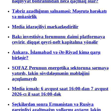
nəqliyyat böhranından necə qaçmaq olar?
Təbriz azadlığının salnaməsi: Məşrutə hərəkatı
və müasirlik
Media idarəçiliyi mərkəzləşdirilir
Bakı investisiya forumunu daimi platformaya
çevirir, diqqət qeyri-neft kapitalına yönəlir
Ankara, İslamabad və Ər-Riyad kimə qarşı
birləşir?
SOFAZ Perunun energetika sektoruna sərmayə
yatırıb, lakin sövdələşmənin məbləğini
açıqlamayıb
Media icmalı: 6 avqust saat 16:00-dan 7 avqust
2026-cı il saat 16:00-dək
Seçkilərdən sonra Ermənistan və Rusiya
gərginliyi azaltmağın yollarını axtarır, lakin