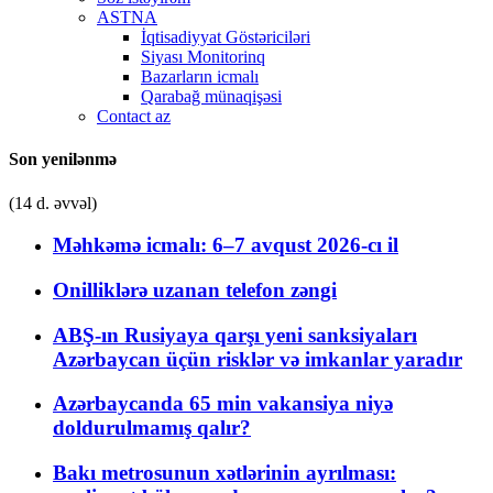
ASTNA
İqtisadiyyat Göstəriciləri
Siyası Monitorinq
Bazarların icmalı
Qarabağ münaqişəsi
Contact az
Son yenilənmə
(14 d. əvvəl)
Məhkəmə icmalı: 6–7 avqust 2026-cı il
Onilliklərə uzanan telefon zəngi
ABŞ-ın Rusiyaya qarşı yeni sanksiyaları
Azərbaycan üçün risklər və imkanlar yaradır
Azərbaycanda 65 min vakansiya niyə
doldurulmamış qalır?
Bakı metrosunun xətlərinin ayrılması: