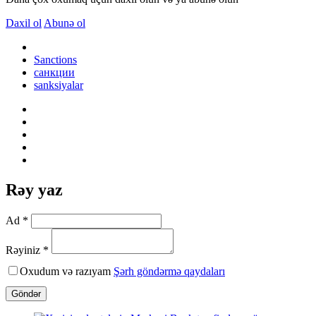
Daxil ol
Abunə ol
Sanctions
санкции
sanksiyalar
Rəy yaz
Ad *
Rəyiniz *
Oxudum və razıyam
Şərh göndərmə qaydaları
Göndər