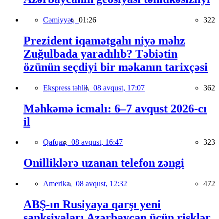
Cəmiyyət,
01:26
322
Prezident iqamətgahı niyə məhz
Zuğulbada yaradılıb? Təbiətin
özünün seçdiyi bir məkanın tarixçəsi
Ekspress təhlil,
08 avqust, 17:07
362
Məhkəmə icmalı: 6–7 avqust 2026-cı
il
Qafqaz,
08 avqust, 16:47
323
Onilliklərə uzanan telefon zəngi
Amerika,
08 avqust, 12:32
472
ABŞ-ın Rusiyaya qarşı yeni
sanksiyaları Azərbaycan üçün risklər