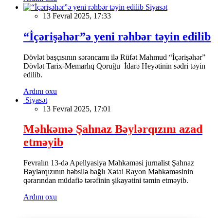
Siyasət
13 Fevral 2025, 17:33
“İçərişəhər”ə yeni rəhbər təyin edilib
Dövlət başçısının sərəncamı ilə Rüfət Mahmud “İçərişəhər”
Dövlət Tarix-Memarlıq Qoruğu İdarə Heyətinin sədri təyin
edilib.
Ardını oxu
Siyasət
13 Fevral 2025, 17:01
Məhkəmə Şahnaz Bəylərqızını azad
etməyib
Fevralın 13-də Apellyasiya Məhkəməsi jurnalist Şahnaz
Bəylərqızının həbsilə bağlı Xətai Rayon Məhkəməsinin
qərarından müdafiə tərəfinin şikayətini təmin etməyib.
Ardını oxu