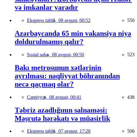
və imkanlar yaradır
Ekspress təhlil,
08 avqust, 00:52
550
Azərbaycanda 65 min vakansiya niyə
doldurulmamış qalır?
Sosial sahə,
08 avqust, 00:50
523
Bakı metrosunun xətlərinin
ayrılması: nəqliyyat böhranından
necə qaçmaq olar?
Cəmiyyət,
08 avqust, 00:41
438
Təbriz azadlığının salnaməsi:
Məşrutə hərəkatı və müasirlik
Ekspress təhlil,
07 avqust, 17:28
506