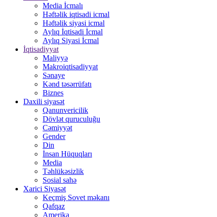
Media İcmalı
Həftəlik iqtisadi icmal
Həftəlik siyasi icmal
Aylıq İqtisadi İcmal
Aylıq Siyasi İcmal
İqtisadiyyat
Maliyyə
Makroiqtisadiyyat
Sənaye
Kənd təsərrüfatı
Biznes
Daxili siyasət
Qanunvericilik
Dövlət quruculuğu
Cəmiyyət
Gender
Din
İnsan Hüquqları
Media
Təhlükəsizlik
Sosial sahə
Xarici Siyasət
Keçmiş Sovet məkanı
Qafqaz
Amerika