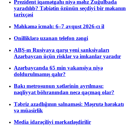
Prezident iqamətgahı niyə məhz Zuğulbada
yaradılıb? Təbiətin özünün seçdiyi bir məkanın
tarixçəsi
Məhkəmə icmalı: 6–7 avqust 2026-cı il
Onilliklərə uzanan telefon zəngi
ABŞ-ın Rusiyaya qarşı yeni sanksiyaları
Azərbaycan üçün risklər və imkanlar yaradır
Azərbaycanda 65 min vakansiya niyə
doldurulmamış qalır?
Bakı metrosunun xətlərinin ayrılması:
nəqliyyat böhranından necə qaçmaq olar?
Təbriz azadlığının salnaməsi: Məşrutə hərəkatı
və müasirlik
Media idarəçiliyi mərkəzləşdirilir