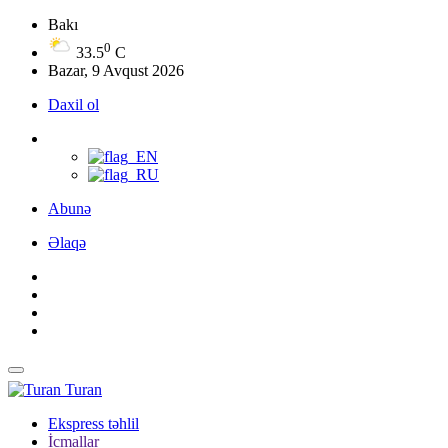
Bakı
0
33.5
C
Bazar, 9 Avqust 2026
Daxil ol
Abunə
Əlaqə
Turan
Ekspress təhlil
İcmallar