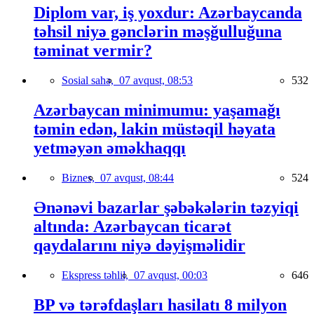
Diplom var, iş yoxdur: Azərbaycanda
təhsil niyə gənclərin məşğulluğuna
təminat vermir?
Sosial sahə,
07 avqust, 08:53
532
Azərbaycan minimumu: yaşamağı
təmin edən, lakin müstəqil həyata
yetməyən əməkhaqqı
Biznes,
07 avqust, 08:44
524
Ənənəvi bazarlar şəbəkələrin təzyiqi
altında: Azərbaycan ticarət
qaydalarını niyə dəyişməlidir
Ekspress təhlil,
07 avqust, 00:03
646
BP və tərəfdaşları hasilatı 8 milyon