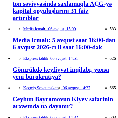
ton səviyyəsində saxlamaqla AÇG-yə
kapital qoyuluşlarını 31 faiz
artırıblar
Media İcmalı,
06 avqust, 15:09
583
Media icmalı: 5 avqust saat 16:00-dan
6 avqust 2026-cı il saat 16:00-dək
Ekspress təhlil,
06 avqust, 14:51
626
Gömrükdə keyfiyyət inqilabı, yoxsa
yeni bürokratiya?
Keçmiş Sovet məkanı,
06 avqust, 14:37
665
Ceyhun Bayramovun Kiyev səfərinin
arxasında nə dayanır?
Ekspress təhlil,
06 avqust, 14:32
603