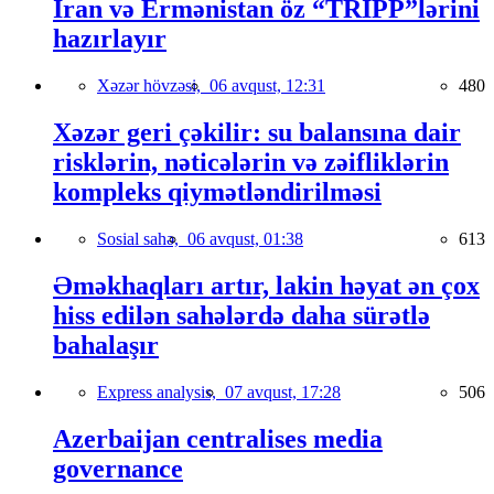
İran və Ermənistan öz “TRIPP”lərini
hazırlayır
Xəzər hövzəsi,
06 avqust, 12:31
480
Xəzər geri çəkilir: su balansına dair
risklərin, nəticələrin və zəifliklərin
kompleks qiymətləndirilməsi
Sosial sahə,
06 avqust, 01:38
613
Əməkhaqları artır, lakin həyat ən çox
hiss edilən sahələrdə daha sürətlə
bahalaşır
Express analysis,
07 avqust, 17:28
506
Azerbaijan centralises media
governance