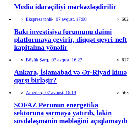
Media idarəçiliyi mərkəzləşdirilir
Ekspress təhlil,
07 avqust, 17:00
602
Bakı investisiya forumunu daimi
platformaya çevirir, diqqət qeyri-neft
kapitalına yönəlir
Böyük Şərq,
07 avqust, 16:27
617
Ankara, İslamabad və Ər-Riyad kimə
qarşı birləşir?
Amerika,
07 avqust, 16:19
563
SOFAZ Perunun energetika
sektoruna sərmayə yatırıb, lakin
sövdələşmənin məbləğini açıqlamayıb