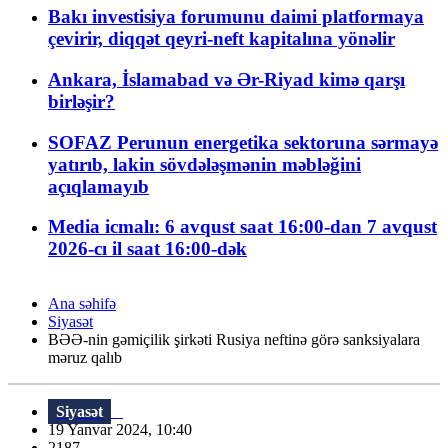
Bakı investisiya forumunu daimi platformaya
çevirir, diqqət qeyri-neft kapitalına yönəlir
Ankara, İslamabad və Ər-Riyad kimə qarşı
birləşir?
SOFAZ Perunun energetika sektoruna sərmayə
yatırıb, lakin sövdələşmənin məbləğini
açıqlamayıb
Media icmalı: 6 avqust saat 16:00-dan 7 avqust
2026-cı il saat 16:00-dək
Ana səhifə
Siyasət
BƏƏ-nin gəmiçilik şirkəti Rusiya neftinə görə sanksiyalara
məruz qalıb
Siyasət
19 Yanvar 2024, 10:40
2187