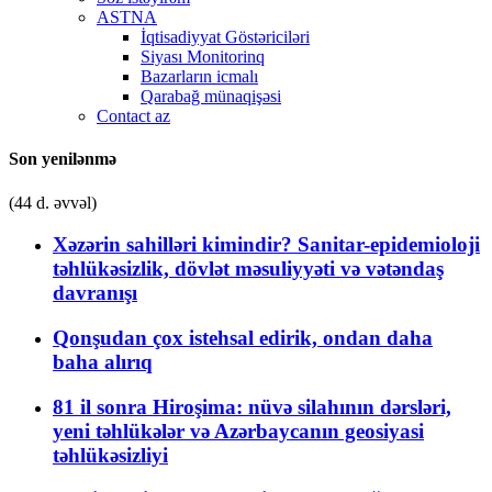
ASTNA
İqtisadiyyat Göstəriciləri
Siyası Monitorinq
Bazarların icmalı
Qarabağ münaqişəsi
Contact az
Son yenilənmə
(44 d. əvvəl)
Xəzərin sahilləri kimindir? Sanitar-epidemioloji
təhlükəsizlik, dövlət məsuliyyəti və vətəndaş
davranışı
Qonşudan çox istehsal edirik, ondan daha
baha alırıq
81 il sonra Hiroşima: nüvə silahının dərsləri,
yeni təhlükələr və Azərbaycanın geosiyasi
təhlükəsizliyi