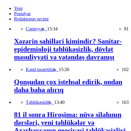
Yeni
Populyar
Redaktorun seçimi
Cəmiyyət,
15:34
91
Xəzərin sahilləri kimindir? Sanitar-
epidemioloji təhlükəsizlik, dövlət
məsuliyyəti və vətəndaş davranışı
Kənd təsərrüfatı,
15:26
102
Qonşudan çox istehsal edirik, ondan
daha baha alırıq
Təhlükəsizlik,
13:40
163
81 il sonra Hiroşima: nüvə silahının
dərsləri, yeni təhlükələr və
Azərbaycanın geosiyasi təhlükəsizliyi