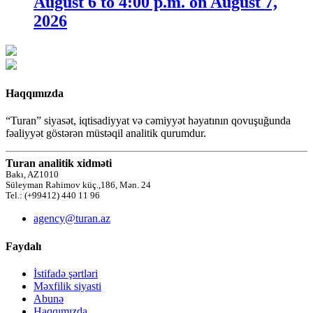
August 6 to 4:00 p.m. on August 7,
2026
Haqqımızda
“Turan” siyasət, iqtisadiyyat və cəmiyyət həyatının qovuşuğunda
fəaliyyət göstərən müstəqil analitik qurumdur.
Turan analitik xidməti
Bakı, AZ1010
Süleyman Rəhimov küç.,186, Mən. 24
Tel.: (+99412) 440 11 96
agency@turan.az
Faydalı
İstifadə şərtləri
Məxfilik siyasti
Abunə
Haqqımızda