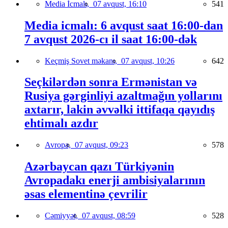
Media İcmalı,
07 avqust, 16:10
541
Media icmalı: 6 avqust saat 16:00-dan
7 avqust 2026-cı il saat 16:00-dək
Keçmiş Sovet məkanı,
07 avqust, 10:26
642
Seçkilərdən sonra Ermənistan və
Rusiya gərginliyi azaltmağın yollarını
axtarır, lakin əvvəlki ittifaqa qayıdış
ehtimalı azdır
Avropa,
07 avqust, 09:23
578
Azərbaycan qazı Türkiyənin
Avropadakı enerji ambisiyalarının
əsas elementinə çevrilir
Cəmiyyət,
07 avqust, 08:59
528