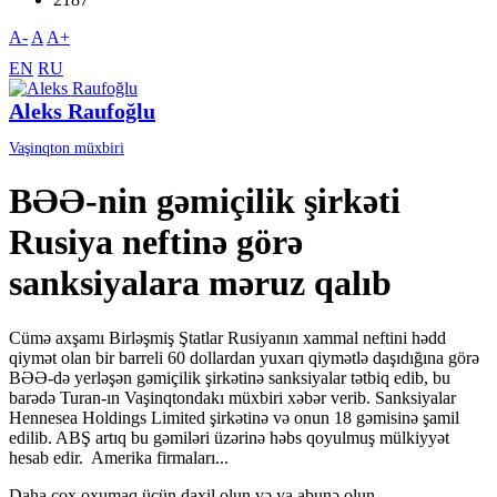
A-
A
A+
EN
RU
Aleks Raufoğlu
Vaşinqton müxbiri
BƏƏ-nin gəmiçilik şirkəti
Rusiya neftinə görə
sanksiyalara məruz qalıb
Cümə axşamı Birləşmiş Ştatlar Rusiyanın xammal neftini hədd
qiymət olan bir barreli 60 dollardan yuxarı qiymətlə daşıdığına görə
BƏƏ-də yerləşən gəmiçilik şirkətinə sanksiyalar tətbiq edib, bu
barədə Turan-ın Vaşinqtondakı müxbiri xəbər verib. Sanksiyalar
Hennesea Holdings Limited şirkətinə və onun 18 gəmisinə şamil
edilib. ABŞ artıq bu gəmiləri üzərinə həbs qoyulmuş mülkiyyət
hesab edir. Amerika firmaları...
Daha çox oxumaq üçün daxil olun və ya abunə olun