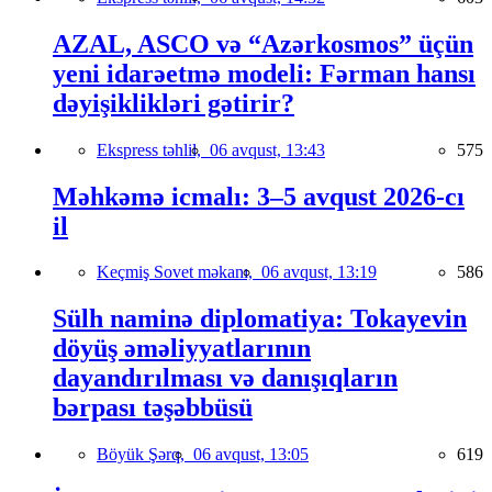
AZAL, ASCO və “Azərkosmos” üçün
yeni idarəetmə modeli: Fərman hansı
dəyişiklikləri gətirir?
Ekspress təhlil,
06 avqust, 13:43
575
Məhkəmə icmalı: 3–5 avqust 2026-cı
il
Keçmiş Sovet məkanı,
06 avqust, 13:19
586
Sülh naminə diplomatiya: Tokayevin
döyüş əməliyyatlarının
dayandırılması və danışıqların
bərpası təşəbbüsü
Böyük Şərq,
06 avqust, 13:05
619