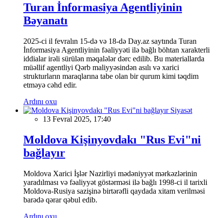
Turan İnformasiya Agentliyinin
Bəyanatı
2025-ci il fevralın 15-də və 18-də Day.az saytında Turan
İnformasiya Agentliyinin fəaliyyəti ilə bağlı böhtan xarakterli
iddialar irəli sürülən məqalələr dərc edilib. Bu materiallarda
müəllif agentliyi Qərb maliyyəsindən asılı və xarici
strukturların maraqlarına tabe olan bir qurum kimi təqdim
etməyə cəhd edir.
Ardını oxu
Siyasət
13 Fevral 2025, 17:40
Moldova Kişinyovdakı "Rus Evi"ni
bağlayır
Moldova Xarici İşlər Nazirliyi mədəniyyət mərkəzlərinin
yaradılması və fəaliyyət göstərməsi ilə bağlı 1998-ci il tarixli
Moldova-Rusiya sazişinə birtərəfli qaydada xitam verilməsi
barədə qərar qəbul edib.
Ardını oxu