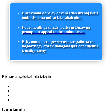
Buzovnada dörd ay davam edən drenaj işləri
ombudsmana müraciətə səbəb olub
Four-month drainage works in Buzovna
prompt an appeal to the ombudsman
В Бузовна четырехмесячные работы по
водоотводу стали поводом для обращения
к омбудсмену
Bizi sosial şəbəkələrdə izləyin
Gündəmdə