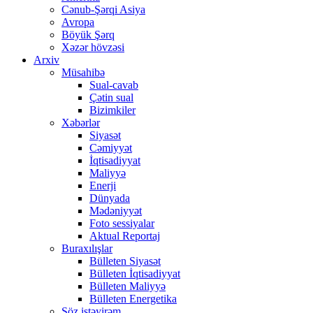
Cənub-Şərqi Asiya
Avropa
Böyük Şərq
Xəzər hövzəsi
Arxiv
Müsahibə
Sual-cavab
Çətin sual
Bizimkiler
Xəbərlər
Siyasət
Cəmiyyət
İqtisadiyyat
Maliyyə
Enerji
Dünyada
Mədəniyyət
Foto sessiyalar
Aktual Reportaj
Buraxılışlar
Bülleten Siyasət
Bülleten İqtisadiyyat
Bülleten Maliyyə
Bülleten Energetika
Söz istəyirəm