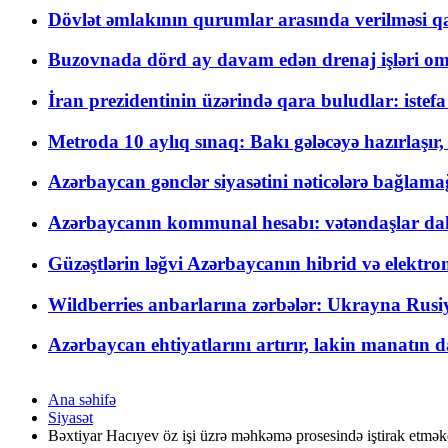
Dövlət əmlakının qurumlar arasında verilməsi qay
Buzovnada dörd ay davam edən drenaj işləri o
İran prezidentinin üzərində qara buludlar: istef
Metroda 10 aylıq sınaq: Bakı gələcəyə hazırlaşı
Azərbaycan gənclər siyasətini nəticələrə bağlamağ
Azərbaycanın kommunal hesabı: vətəndaşlar daha ç
Güzəştlərin ləğvi Azərbaycanın hibrid və elektro
Wildberries anbarlarına zərbələr: Ukrayna Rusiya
Azərbaycan ehtiyatlarını artırır, lakin manatın da
Ana səhifə
Siyasət
Bəxtiyar Hacıyev öz işi üzrə məhkəmə prosesində iştirak etmək