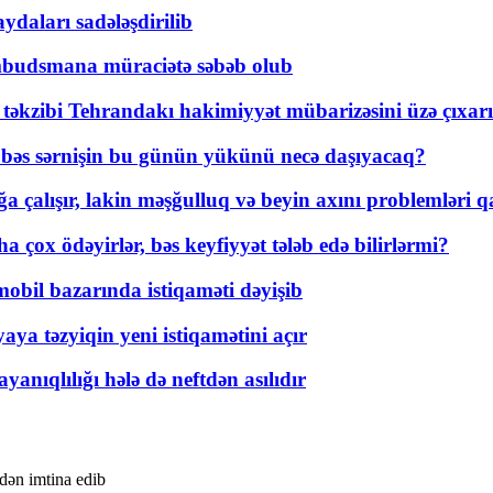
daları sadələşdirilib
mbudsmana müraciətə səbəb olub
a təkzibi Tehrandakı hakimiyyət mübarizəsini üzə çıxarı
r, bəs sərnişin bu günün yükünü necə daşıyacaq?
a çalışır, lakin məşğulluq və beyin axını problemləri qa
ox ödəyirlər, bəs keyfiyyət tələb edə bilirlərmi?
mobil bazarında istiqaməti dəyişib
ya təzyiqin yeni istiqamətini açır
yanıqlılığı hələ də neftdən asılıdır
dən imtina edib