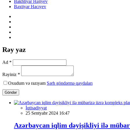
Bakhtiyar Hajiyev
Bəxtiyar Hacıyev
Rəy yaz
Ad *
Rəyiniz *
Oxudum və razıyam
Şərh göndərmə qaydaları
Göndər
İqtisadiyyat
25 Sentyabr 2024 16:47
Azərbaycan iqlim dəyişikliyi ilə müba