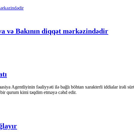
va və Bakının diqqət mərkəzindədir
atı
iya Agentliyinin fəaliyyəti ilə bağlı böhtan xarakterli iddialar irəli sü
n bir qurum kimi təqdim etməyə cəhd edir.
ğlayır