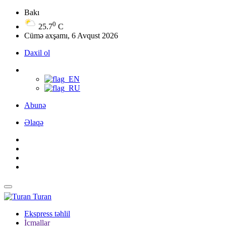
Bakı
0
25.7
C
Cümə axşamı, 6 Avqust 2026
Daxil ol
Abunə
Əlaqə
Turan
Ekspress təhlil
İcmallar