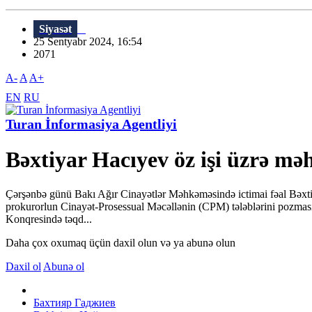
Siyasət
25 Sentyabr 2024, 16:54
2071
A-
A
A+
EN
RU
Turan İnformasiya Agentliyi
Bəxtiyar Hacıyev öz işi üzrə mə
Çərşənbə günü Bakı Ağır Cinayətlər Məhkəməsində ictimai fəal Bəxtiya
prokurorlun Cinayət-Prosessual Məcəllənin (CPM) tələblərini pozması
Konqresində təqd...
Daha çox oxumaq üçün daxil olun və ya abunə olun
Daxil ol
Abunə ol
Бахтияр Гаджиев