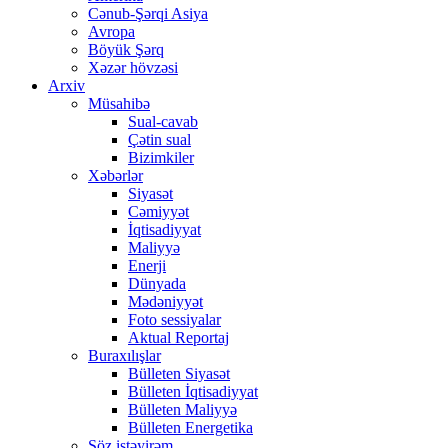
Cənub-Şərqi Asiya
Avropa
Böyük Şərq
Xəzər hövzəsi
Arxiv
Müsahibə
Sual-cavab
Çətin sual
Bizimkiler
Xəbərlər
Siyasət
Cəmiyyət
İqtisadiyyat
Maliyyə
Enerji
Dünyada
Mədəniyyət
Foto sessiyalar
Aktual Reportaj
Buraxılışlar
Bülleten Siyasət
Bülleten İqtisadiyyat
Bülleten Maliyyə
Bülleten Energetika
Söz istəyirəm