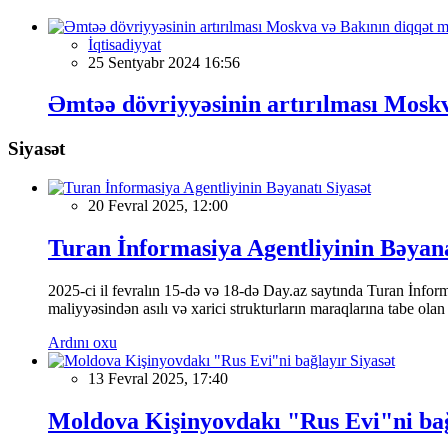
İqtisadiyyat
25 Sentyabr 2024 16:56
Əmtəə dövriyyəsinin artırılması Mosk
Siyasət
Siyasət
20 Fevral 2025, 12:00
Turan İnformasiya Agentliyinin Bəyan
2025-ci il fevralın 15-də və 18-də Day.az saytında Turan İnformas
maliyyəsindən asılı və xarici strukturların maraqlarına tabe ola
Ardını oxu
Siyasət
13 Fevral 2025, 17:40
Moldova Kişinyovdakı "Rus Evi"ni ba