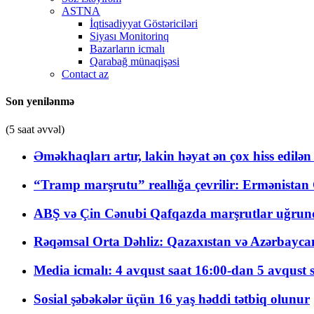
ASTNA
İqtisadiyyat Göstəriciləri
Siyası Monitorinq
Bazarların icmalı
Qarabağ münaqişəsi
Contact az
Son yenilənmə
(5 saat əvvəl)
Əməkhaqları artır, lakin həyat ən çox hiss edilən
“Tramp marşrutu” reallığa çevrilir: Ermənistan C
ABŞ və Çin Cənubi Qafqazda marşrutlar uğrund
Rəqəmsal Orta Dəhliz: Qazaxıstan və Azərbaycan Xə
Media icmalı: 4 avqust saat 16:00-dan 5 avqust 
Sosial şəbəkələr üçün 16 yaş həddi tətbiq olunur