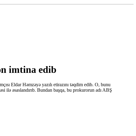
ən imtina edib
mçısı Eldar Həmzəyə yazılı etirazını təqdim edib. O, bunu
əsi ilə əsaslandırıb. Bundan başqa, bu prokurorun adı ABŞ