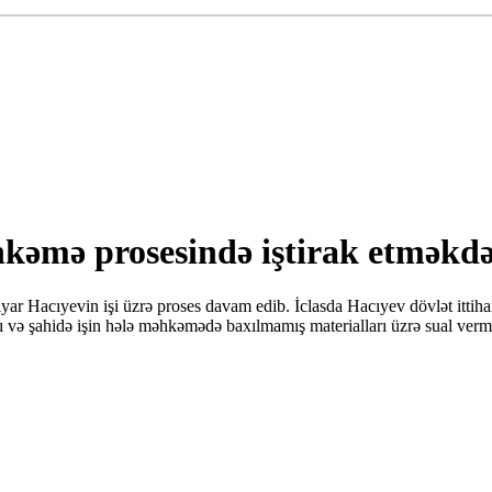
hkəmə prosesində iştirak etməkd
r Hacıyevin işi üzrə proses davam edib. İclasda Hacıyev dövlət ittiha
 və şahidə işin hələ məhkəmədə baxılmamış materialları üzrə sual verm