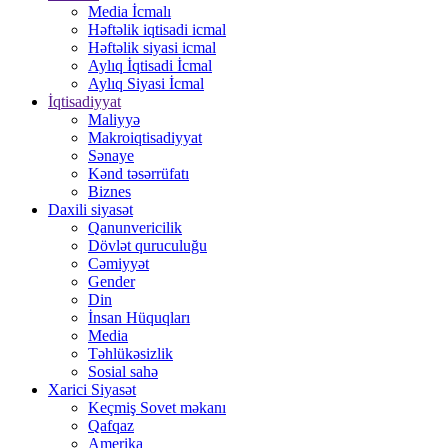
Media İcmalı
Həftəlik iqtisadi icmal
Həftəlik siyasi icmal
Aylıq İqtisadi İcmal
Aylıq Siyasi İcmal
İqtisadiyyat
Maliyyə
Makroiqtisadiyyat
Sənaye
Kənd təsərrüfatı
Biznes
Daxili siyasət
Qanunvericilik
Dövlət quruculuğu
Cəmiyyət
Gender
Din
İnsan Hüquqları
Media
Təhlükəsizlik
Sosial sahə
Xarici Siyasət
Keçmiş Sovet məkanı
Qafqaz
Amerika