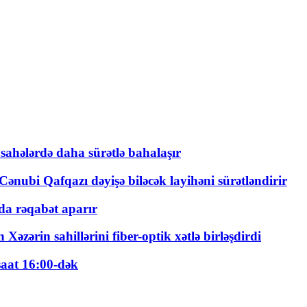
 sahələrdə daha sürətlə bahalaşır
ənubi Qafqazı dəyişə biləcək layihəni sürətləndirir
a rəqabət aparır
zərin sahillərini fiber-optik xətlə birləşdirdi
saat 16:00-dək