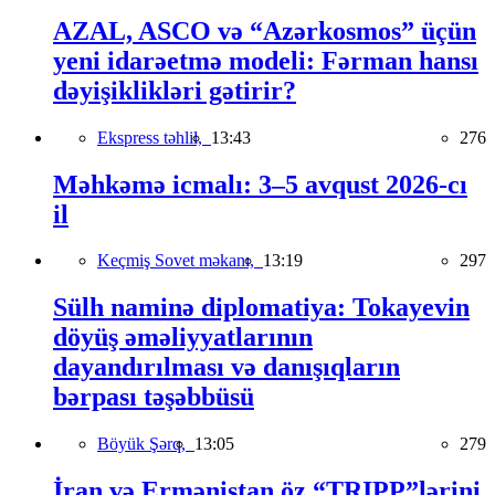
AZAL, ASCO və “Azərkosmos” üçün
yeni idarəetmə modeli: Fərman hansı
dəyişiklikləri gətirir?
Ekspress təhlil,
13:43
276
Məhkəmə icmalı: 3–5 avqust 2026-cı
il
Keçmiş Sovet məkanı,
13:19
297
Sülh naminə diplomatiya: Tokayevin
döyüş əməliyyatlarının
dayandırılması və danışıqların
bərpası təşəbbüsü
Böyük Şərq,
13:05
279
İran və Ermənistan öz “TRIPP”lərini