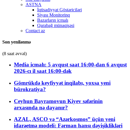
ASTNA
İqtisadiyyat Göstəriciləri
Siyası Monitorinq
Bazarların icmalı
Qarabağ münaqişəsi
Contact az
Son yenilənmə
(8 saat əvvəl)
Media icmalı: 5 avqust saat 16:00-dan 6 avqust
2026-cı il saat 16:00-dək
Gömrükdə keyfiyyət inqilabı, yoxsa yeni
bürokratiya?
Ceyhun Bayramovun Kiyev səfərinin
arxasında nə dayanır?
AZAL, ASCO və “Azərkosmos” üçün yeni
idarəetmə modeli: Fərman hansı dəyişiklikləri