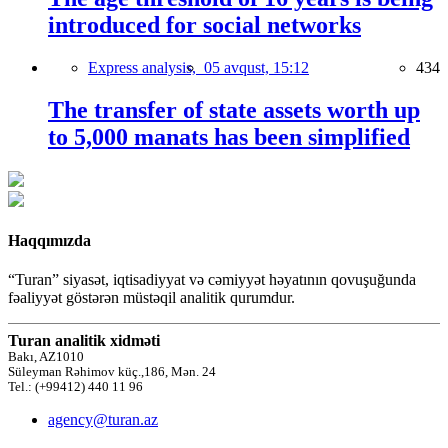
introduced for social networks
Express analysis,
05 avqust, 15:12
434
The transfer of state assets worth up
to 5,000 manats has been simplified
Haqqımızda
“Turan” siyasət, iqtisadiyyat və cəmiyyət həyatının qovuşuğunda
fəaliyyət göstərən müstəqil analitik qurumdur.
Turan analitik xidməti
Bakı, AZ1010
Süleyman Rəhimov küç.,186, Mən. 24
Tel.: (+99412) 440 11 96
agency@turan.az