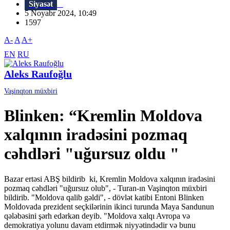
Siyasət
5 Noyabr 2024, 10:49
1597
A-
A
A+
EN
RU
Aleks Raufoğlu
Vaşinqton müxbiri
Blinken: “Kremlin Moldova
xalqının iradəsini pozmaq
cəhdləri "uğursuz oldu "
Bazar ertəsi ABŞ bildirib ki, Kremlin Moldova xalqının iradəsini
pozmaq cəhdləri "uğursuz olub", - Turan-ın Vaşinqton müxbiri
bildirib. "Moldova qalib gəldi", - dövlət katibi Entoni Blinken
Moldovada prezident seçkilərinin ikinci turunda Maya Sandunun
qələbəsini şərh edərkən deyib. "Moldova xalqı Avropa və
demokratiya yolunu davam etdirmək niyyətindədir və bunu