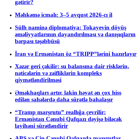
gətirir?
Məhkəmə icmalı: 3–5 avqust 2026-cı il
Sülh naminə diplomatiya: Tokayevin döyüş
əməliyyatlarının dayandırılması və danışıqların
bərpası təşəbbüsü
İran və Ermənistan öz “TRIPP”lərini hazırlayır
Xəzər geri çəkilir: su balansına dair risklərin,
nəticələrin və zəifliklərin kompleks
qiymətləndirilməsi
Əməkhaqları artır, lakin həyat ən çox hiss
edilən sahələrdə daha sürətlə bahalaşır
“Tramp marşrutu” reallığa çevrilir:
Ermənistan Cənubi Qafqazı dəyişə biləcək
layihəni sürətləndirir
ABŞ və Çin Cənubi Qafqazda marşrutlar