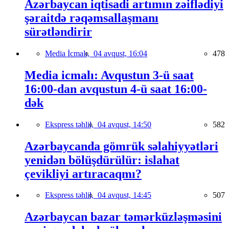
Azərbaycan iqtisadi artımın zəiflədiyi
şəraitdə rəqəmsallaşmanı
sürətləndirir
Media İcmalı,
04 avqust, 16:04
478
Media icmalı: Avqustun 3-ü saat
16:00-dan avqustun 4-ü saat 16:00-
dək
Ekspress təhlil,
04 avqust, 14:50
582
Azərbaycanda gömrük səlahiyyətləri
yenidən bölüşdürülür: islahat
çevikliyi artıracaqmı?
Ekspress təhlil,
04 avqust, 14:45
507
Azərbaycan bazar təmərküzləşməsini