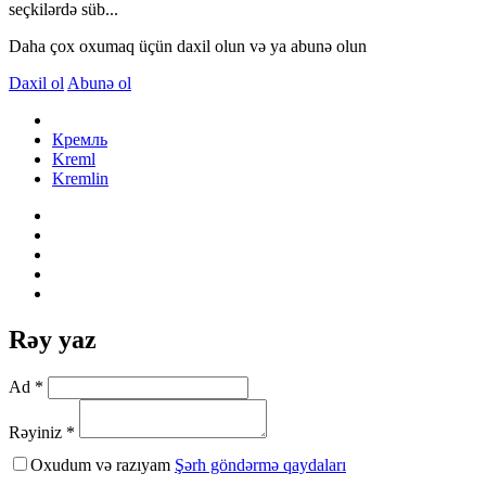
seçkilərdə süb...
Daha çox oxumaq üçün daxil olun və ya abunə olun
Daxil ol
Abunə ol
Кремль
Kreml
Kremlin
Rəy yaz
Ad *
Rəyiniz *
Oxudum və razıyam
Şərh göndərmə qaydaları