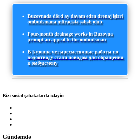
Buzovnada dörd ay davam edən drenaj işləri
ombudsmana müraciətə səbəb olub
Four-month drainage works in Buzovna
prompt an appeal to the ombudsman
В Бузовна четырехмесячные работы по
водоотводу стали поводом для обращения
к омбудсмену
Bizi sosial şəbəkələrdə izləyin
Gündəmdə