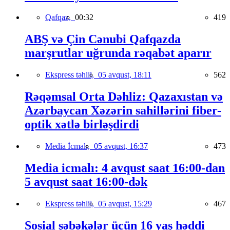
Qafqaz,
00:32
419
ABŞ və Çin Cənubi Qafqazda
marşrutlar uğrunda rəqabət aparır
Ekspress təhlil,
05 avqust, 18:11
562
Rəqəmsal Orta Dəhliz: Qazaxıstan və
Azərbaycan Xəzərin sahillərini fiber-
optik xətlə birləşdirdi
Media İcmalı,
05 avqust, 16:37
473
Media icmalı: 4 avqust saat 16:00-dan
5 avqust saat 16:00-dək
Ekspress təhlil,
05 avqust, 15:29
467
Sosial şəbəkələr üçün 16 yaş həddi