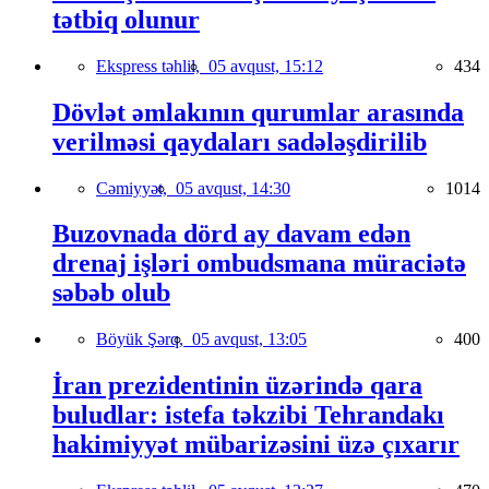
tətbiq olunur
Ekspress təhlil,
05 avqust, 15:12
434
Dövlət əmlakının qurumlar arasında
verilməsi qaydaları sadələşdirilib
Cəmiyyət,
05 avqust, 14:30
1014
Buzovnada dörd ay davam edən
drenaj işləri ombudsmana müraciətə
səbəb olub
Böyük Şərq,
05 avqust, 13:05
400
İran prezidentinin üzərində qara
buludlar: istefa təkzibi Tehrandakı
hakimiyyət mübarizəsini üzə çıxarır