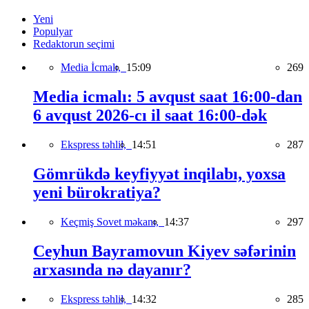
Yeni
Populyar
Redaktorun seçimi
Media İcmalı,
15:09
269
Media icmalı: 5 avqust saat 16:00-dan
6 avqust 2026-cı il saat 16:00-dək
Ekspress təhlil,
14:51
287
Gömrükdə keyfiyyət inqilabı, yoxsa
yeni bürokratiya?
Keçmiş Sovet məkanı,
14:37
297
Ceyhun Bayramovun Kiyev səfərinin
arxasında nə dayanır?
Ekspress təhlil,
14:32
285