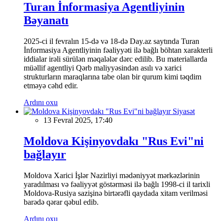
Turan İnformasiya Agentliyinin
Bəyanatı
2025-ci il fevralın 15-də və 18-də Day.az saytında Turan
İnformasiya Agentliyinin fəaliyyəti ilə bağlı böhtan xarakterli
iddialar irəli sürülən məqalələr dərc edilib. Bu materiallarda
müəllif agentliyi Qərb maliyyəsindən asılı və xarici
strukturların maraqlarına tabe olan bir qurum kimi təqdim
etməyə cəhd edir.
Ardını oxu
Siyasət
13 Fevral 2025, 17:40
Moldova Kişinyovdakı "Rus Evi"ni
bağlayır
Moldova Xarici İşlər Nazirliyi mədəniyyət mərkəzlərinin
yaradılması və fəaliyyət göstərməsi ilə bağlı 1998-ci il tarixli
Moldova-Rusiya sazişinə birtərəfli qaydada xitam verilməsi
barədə qərar qəbul edib.
Ardını oxu