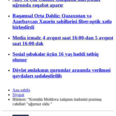
uğrunda rəqabət aparır
Rəqəmsal Orta Dəhliz: Qazaxıstan və
Azərbaycan Xəzərin sahillərini fiber-optik xətlə
birləşdirdi
Media icmalı: 4 avqust saat 16:00-dan 5 avqust
saat 16:00-dək
Sosial şəbəkələr üçün 16 yaş həddi tətbiq
olunur
Dövlət əmlakının qurumlar arasında verilməsi
qaydaları sadələşdirilib
Ana səhifə
Siyasət
Blinken: “Kremlin Moldova xalqının iradəsini pozmaq
cəhdləri "uğursuz oldu "