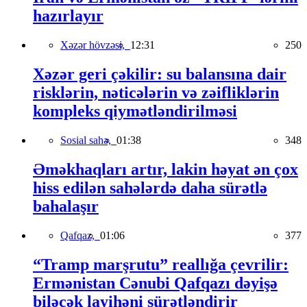
hazırlayır
Xəzər hövzəsi,
12:31
250
Xəzər geri çəkilir: su balansına dair
risklərin, nəticələrin və zəifliklərin
kompleks qiymətləndirilməsi
Sosial sahə,
01:38
348
Əməkhaqları artır, lakin həyat ən çox
hiss edilən sahələrdə daha sürətlə
bahalaşır
Qafqaz,
01:06
377
“Tramp marşrutu” reallığa çevrilir:
Ermənistan Cənubi Qafqazı dəyişə
biləcək layihəni sürətləndirir