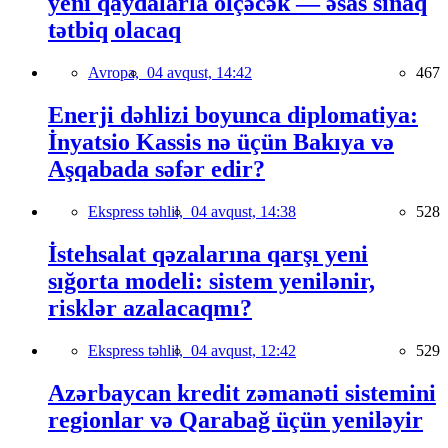
yeni qaydalarla ölçəcək — əsas sınaq
tətbiq olacaq
Avropa,
04 avqust, 14:42
467
Enerji dəhlizi boyunca diplomatiya:
İnyatsio Kassis nə üçün Bakıya və
Aşqabada səfər edir?
Ekspress təhlil,
04 avqust, 14:38
528
İstehsalat qəzalarına qarşı yeni
sığorta modeli: sistem yenilənir,
risklər azalacaqmı?
Ekspress təhlil,
04 avqust, 12:42
529
Azərbaycan kredit zəmanəti sistemini
regionlar və Qarabağ üçün yeniləyir