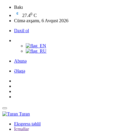
Bakı
0
27.4
C
Cümə axşamı, 6 Avqust 2026
Daxil ol
Abunə
Əlaqə
Turan
Ekspress təhlil
İcmallar