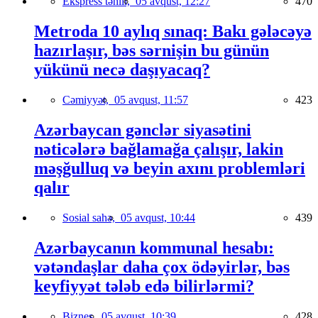
Ekspress təhlil,
05 avqust, 12:27
470
Metroda 10 aylıq sınaq: Bakı gələcəyə
hazırlaşır, bəs sərnişin bu günün
yükünü necə daşıyacaq?
Cəmiyyət,
05 avqust, 11:57
423
Azərbaycan gənclər siyasətini
nəticələrə bağlamağa çalışır, lakin
məşğulluq və beyin axını problemləri
qalır
Sosial sahə,
05 avqust, 10:44
439
Azərbaycanın kommunal hesabı:
vətəndaşlar daha çox ödəyirlər, bəs
keyfiyyət tələb edə bilirlərmi?
Biznes,
05 avqust, 10:39
428