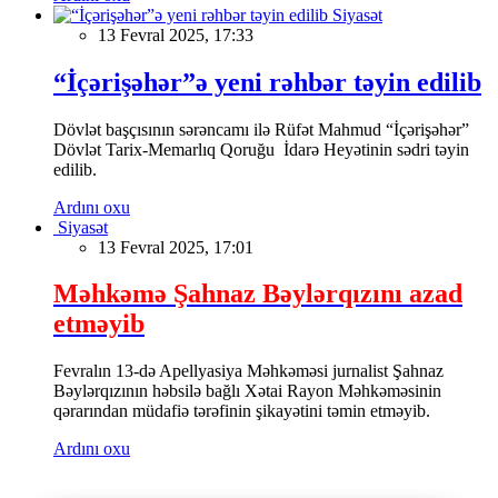
Siyasət
13 Fevral 2025, 17:33
“İçərişəhər”ə yeni rəhbər təyin edilib
Dövlət başçısının sərəncamı ilə Rüfət Mahmud “İçərişəhər”
Dövlət Tarix-Memarlıq Qoruğu İdarə Heyətinin sədri təyin
edilib.
Ardını oxu
Siyasət
13 Fevral 2025, 17:01
Məhkəmə Şahnaz Bəylərqızını azad
etməyib
Fevralın 13-də Apellyasiya Məhkəməsi jurnalist Şahnaz
Bəylərqızının həbsilə bağlı Xətai Rayon Məhkəməsinin
qərarından müdafiə tərəfinin şikayətini təmin etməyib.
Ardını oxu