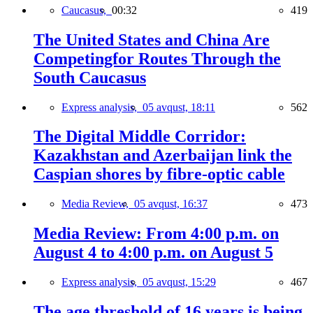
Caucasus,
00:32
419
The United States and China Are
Competingfor Routes Through the
South Caucasus
Express analysis,
05 avqust, 18:11
562
The Digital Middle Corridor:
Kazakhstan and Azerbaijan link the
Caspian shores by fibre-optic cable
Media Review,
05 avqust, 16:37
473
Media Review: From 4:00 p.m. on
August 4 to 4:00 p.m. on August 5
Express analysis,
05 avqust, 15:29
467
The age threshold of 16 years is being