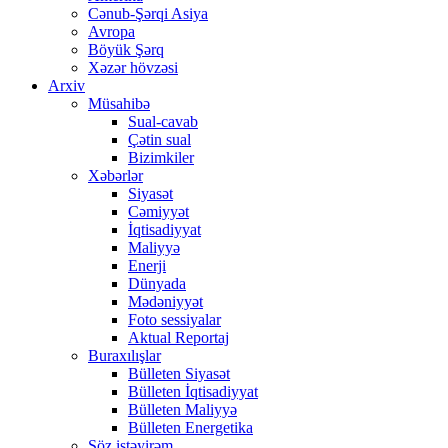
Cənub-Şərqi Asiya
Avropa
Böyük Şərq
Xəzər hövzəsi
Arxiv
Müsahibə
Sual-cavab
Çətin sual
Bizimkiler
Xəbərlər
Siyasət
Cəmiyyət
İqtisadiyyat
Maliyyə
Enerji
Dünyada
Mədəniyyət
Foto sessiyalar
Aktual Reportaj
Buraxılışlar
Bülleten Siyasət
Bülleten İqtisadiyyat
Bülleten Maliyyə
Bülleten Energetika
Söz istəyirəm