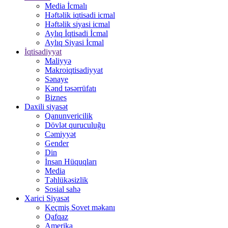
Media İcmalı
Həftəlik iqtisadi icmal
Həftəlik siyasi icmal
Aylıq İqtisadi İcmal
Aylıq Siyasi İcmal
İqtisadiyyat
Maliyyə
Makroiqtisadiyyat
Sənaye
Kənd təsərrüfatı
Biznes
Daxili siyasət
Qanunvericilik
Dövlət quruculuğu
Cəmiyyət
Gender
Din
İnsan Hüquqları
Media
Təhlükəsizlik
Sosial sahə
Xarici Siyasət
Keçmiş Sovet məkanı
Qafqaz
Amerika