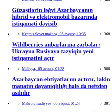
Güzəştlərin ləğvi Azərbaycanın
hibrid və elektromobil bazarında
istiqaməti dəyişib
Keçmiş Sovet məkanı,
05 avqust, 10:35
368
Wildberries anbarlarına zərbələr:
Ukrayna Rusiyaya təzyiqin yeni
istiqamətini açır
Maliyyə,
05 avqust, 01:28
500
Azərbaycan ehtiyatlarını artırır, lakin
manatın dayanıqlılığı hələ də neftdən
asılıdır
Makroiqtisadiyyat,
05 avqust, 01:24
391