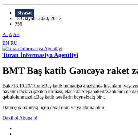
Siyasət
18 Oktyabr 2020, 20:12
756
A-
A
A+
EN
RU
Turan İnformasiya Agentliyi
BMT Baş katib Gəncəyə raket zə
Bakı/18.10.20/Turan:Baş katib münaqişə ərazisində insanların yaşayış
həyatını faciəvi şəkildə itirməsi, eləcə də Stepanakert/Xankəndi də 
qəbulolunmazdır.Baş katib tərəflərin beynəlxalq bir...
Daha çox oxumaq üçün daxil olun və ya abunə olun
Daxil ol
Abunə ol