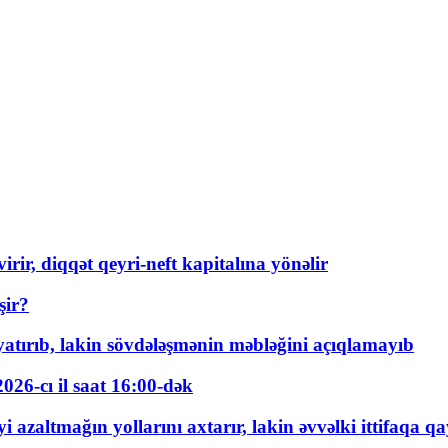
rir, diqqət qeyri-neft kapitalına yönəlir
şir?
tırıb, lakin sövdələşmənin məbləğini açıqlamayıb
026-cı il saat 16:00-dək
 azaltmağın yollarını axtarır, lakin əvvəlki ittifaqa qa