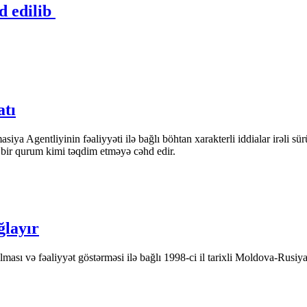
d edilib
atı
iya Agentliyinin fəaliyyəti ilə bağlı böhtan xarakterli iddialar irəli sü
n bir qurum kimi təqdim etməyə cəhd edir.
ğlayır
ası və fəaliyyət göstərməsi ilə bağlı 1998-ci il tarixli Moldova-Rusiya 