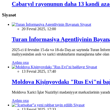
Cəbaryıl rayonunun daha 13 kəndi aza
Siyasət
Siyasət
20 Fevral 2025, 12:00
Turan İnformasiya Agentliyinin Bəyan
2025-ci il fevralın 15-də və 18-də Day.az saytında Turan İnformas
maliyyəsindən asılı və xarici strukturların maraqlarına tabe ola
Ardını oxu
Siyasət
13 Fevral 2025, 17:40
Moldova Kişinyovdakı "Rus Evi"ni ba
Moldova Xarici İşlər Nazirliyi mədəniyyət mərkəzlərinin yaradılm
Ardını oxu
Siyasət
13 Fevral 2025, 17:33