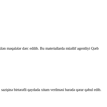
rülən məqalələr dərc edilib. Bu materiallarda müəllif agentliyi Qərb
sazişinə birtərəfli qaydada xitam verilməsi barədə qərar qəbul edib.