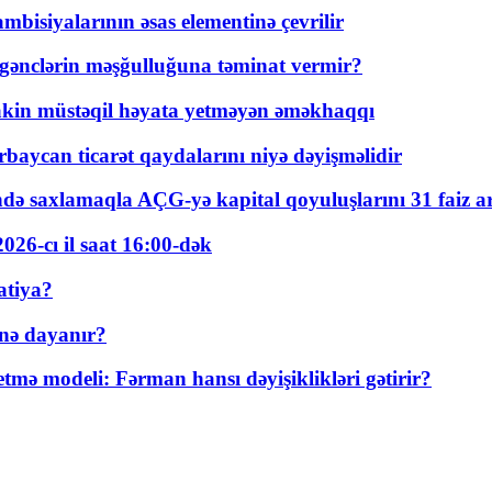
bisiyalarının əsas elementinə çevrilir
 gənclərin məşğulluğuna təminat vermir?
kin müstəqil həyata yetməyən əməkhaqqı
rbaycan ticarət qaydalarını niyə dəyişməlidir
ində saxlamaqla AÇG-yə kapital qoyuluşlarını 31 faiz ar
026-cı il saat 16:00-dək
atiya?
nə dayanır?
ə modeli: Fərman hansı dəyişiklikləri gətirir?