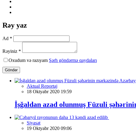
Rəy yaz
Ad *
Rəyiniz *
Oxudum və razıyam
Şərh göndərmə qaydaları
Göndər
Aktual Reportaj
18 Oktyabr 2020 19:59
İşğaldan azad olunmuş Füzuli şəhərini
Siyasət
19 Oktyabr 2020 09:06