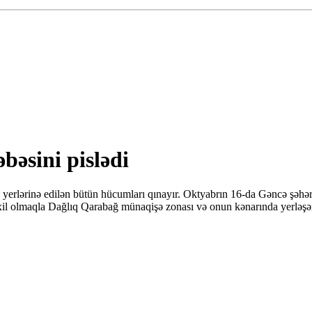
bəsini pislədi
 yerlərinə edilən bütün hücumları qınayır. Oktyabrın 16-da Gəncə şəhər
daxil olmaqla Dağlıq Qarabağ münaqişə zonası və onun kənarında yerləşə