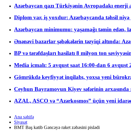
Azərbaycan qazı Türkiyənin Avropadakı enerji am
Diplom var, iş yoxdur: Azərbaycanda təhsil niyə
Azərbaycan minimumu: yaşamağı təmin edən, la
Ənənəvi bazarlar şəbəkələrin təzyiqi altında: Azə
BP və tərəfdaşları hasilatı 8 milyon ton səviyyəs
Media icmalı: 5 avqust saat 16:00-dan 6 avqust 2
Gömrükdə keyfiyyət inqilabı, yoxsa yeni bürokr
Ceyhun Bayramovun Kiyev səfərinin arxasında 
AZAL, ASCO və “Azərkosmos” üçün yeni idarəetm
Ana səhifə
Siyasət
BMT Baş katib Gəncəyə raket zəbəsini pislədi