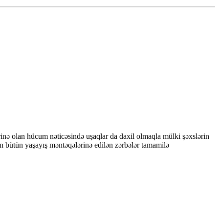
inə olan hücum nəticəsində uşaqlar da daxil olmaqla mülki şəxslərin
n bütün yaşayış məntəqələrinə edilən zərbələr tamamilə