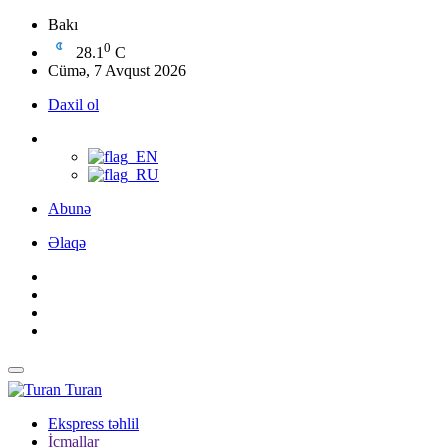
Bakı
0
28.1
C
Cümə, 7 Avqust 2026
Daxil ol
Abunə
Əlaqə
Turan
Ekspress təhlil
İcmallar