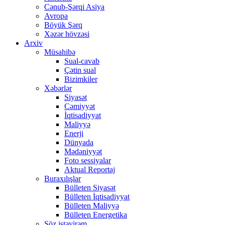
Cənub-Şərqi Asiya
Avropa
Böyük Şərq
Xəzər hövzəsi
Arxiv
Müsahibə
Sual-cavab
Çətin sual
Bizimkiler
Xəbərlər
Siyasət
Cəmiyyət
İqtisadiyyat
Maliyyə
Enerji
Dünyada
Mədəniyyət
Foto sessiyalar
Aktual Reportaj
Buraxılışlar
Bülleten Siyasət
Bülleten İqtisadiyyat
Bülleten Maliyyə
Bülleten Energetika
Söz istəyirəm