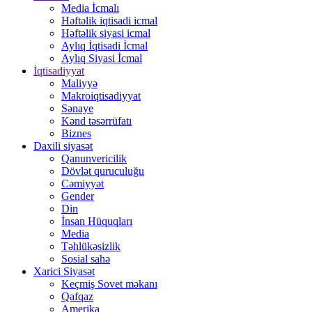
Media İcmalı
Həftəlik iqtisadi icmal
Həftəlik siyasi icmal
Aylıq İqtisadi İcmal
Aylıq Siyasi İcmal
İqtisadiyyat
Maliyyə
Makroiqtisadiyyat
Sənaye
Kənd təsərrüfatı
Biznes
Daxili siyasət
Qanunvericilik
Dövlət quruculuğu
Cəmiyyət
Gender
Din
İnsan Hüquqları
Media
Təhlükəsizlik
Sosial sahə
Xarici Siyasət
Keçmiş Sovet məkanı
Qafqaz
Amerika