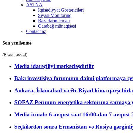
ASTNA
İqtisadiyyat Göstəriciləri
Siyası Monitorinq
Bazarların icmalı
Qarabağ münaqişəsi
Contact az
Son yenilənmə
(6 saat əvvəl)
Media idarəçiliyi mərkəzləşdirilir
Bakı investisiya forumunu daimi platformaya çevi
Ankara, İslamabad və Ər-Riyad kimə qarşı birlə
SOFAZ Perunun energetika sektoruna sərmayə ya
Media icmalı: 6 avqust saat 16:00-dan 7 avqust 2
Seçkilərdən sonra Ermənistan və Rusiya gərginliyi