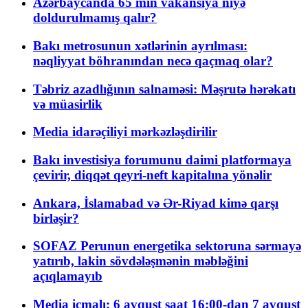
Azərbaycanda 65 min vakansiya niyə
doldurulmamış qalır?
Bakı metrosunun xətlərinin ayrılması:
nəqliyyat böhranından necə qaçmaq olar?
Təbriz azadlığının salnaməsi: Məşrutə hərəkatı
və müasirlik
Media idarəçiliyi mərkəzləşdirilir
Bakı investisiya forumunu daimi platformaya
çevirir, diqqət qeyri-neft kapitalına yönəlir
Ankara, İslamabad və Ər-Riyad kimə qarşı
birləşir?
SOFAZ Perunun energetika sektoruna sərmayə
yatırıb, lakin sövdələşmənin məbləğini
açıqlamayıb
Media icmalı: 6 avqust saat 16:00-dan 7 avqust