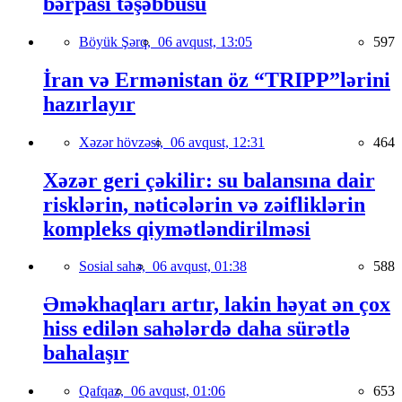
bərpası təşəbbüsü
Böyük Şərq,
06 avqust, 13:05
597
İran və Ermənistan öz “TRIPP”lərini
hazırlayır
Xəzər hövzəsi,
06 avqust, 12:31
464
Xəzər geri çəkilir: su balansına dair
risklərin, nəticələrin və zəifliklərin
kompleks qiymətləndirilməsi
Sosial sahə,
06 avqust, 01:38
588
Əməkhaqları artır, lakin həyat ən çox
hiss edilən sahələrdə daha sürətlə
bahalaşır
Qafqaz,
06 avqust, 01:06
653