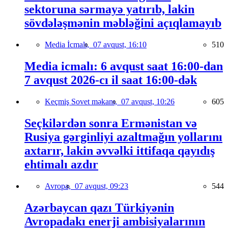
sektoruna sərmayə yatırıb, lakin
sövdələşmənin məbləğini açıqlamayıb
Media İcmalı,
07 avqust, 16:10
510
Media icmalı: 6 avqust saat 16:00-dan
7 avqust 2026-cı il saat 16:00-dək
Keçmiş Sovet məkanı,
07 avqust, 10:26
605
Seçkilərdən sonra Ermənistan və
Rusiya gərginliyi azaltmağın yollarını
axtarır, lakin əvvəlki ittifaqa qayıdış
ehtimalı azdır
Avropa,
07 avqust, 09:23
544
Azərbaycan qazı Türkiyənin
Avropadakı enerji ambisiyalarının