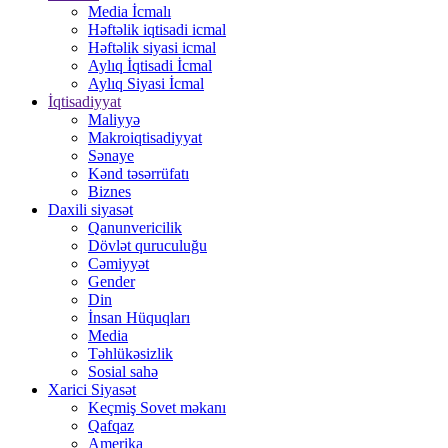
Media İcmalı
Həftəlik iqtisadi icmal
Həftəlik siyasi icmal
Aylıq İqtisadi İcmal
Aylıq Siyasi İcmal
İqtisadiyyat
Maliyyə
Makroiqtisadiyyat
Sənaye
Kənd təsərrüfatı
Biznes
Daxili siyasət
Qanunvericilik
Dövlət quruculuğu
Cəmiyyət
Gender
Din
İnsan Hüquqları
Media
Təhlükəsizlik
Sosial sahə
Xarici Siyasət
Keçmiş Sovet məkanı
Qafqaz
Amerika