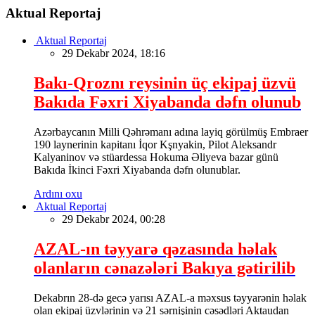
Aktual Reportaj
Aktual Reportaj
29 Dekabr 2024, 18:16
Bakı-Qroznı reysinin üç ekipaj üzvü
Bakıda Fəxri Xiyabanda dəfn olunub
Azərbaycanın Milli Qəhrəmanı adına layiq görülmüş Embraer
190 laynerinin kapitanı İqor Kşnyakin, Pilot Aleksandr
Kalyaninov və stüardessa Hokuma Əliyeva bazar günü
Bakıda İkinci Fəxri Xiyabanda dəfn olunublar.
Ardını oxu
Aktual Reportaj
29 Dekabr 2024, 00:28
AZAL-ın təyyarə qəzasında həlak
olanların cənazələri Bakıya gətirilib
Dekabrın 28-də gecə yarısı AZAL-a məxsus təyyarənin həlak
olan ekipaj üzvlərinin və 21 sərnişinin cəsədləri Aktaudan