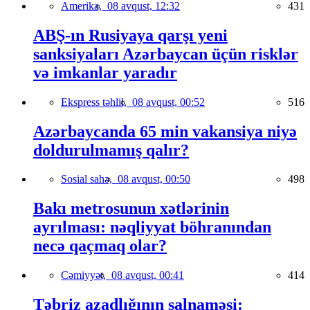
Amerika,
08 avqust, 12:32
431
ABŞ-ın Rusiyaya qarşı yeni
sanksiyaları Azərbaycan üçün risklər
və imkanlar yaradır
Ekspress təhlil,
08 avqust, 00:52
516
Azərbaycanda 65 min vakansiya niyə
doldurulmamış qalır?
Sosial sahə,
08 avqust, 00:50
498
Bakı metrosunun xətlərinin
ayrılması: nəqliyyat böhranından
necə qaçmaq olar?
Cəmiyyət,
08 avqust, 00:41
414
Təbriz azadlığının salnaməsi: