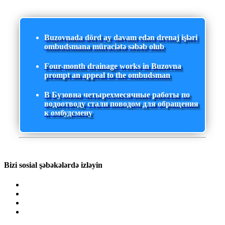
Buzovnada dörd ay davam edən drenaj işləri
ombudsmana müraciətə səbəb olub
Four-month drainage works in Buzovna
prompt an appeal to the ombudsman
В Бузовна четырехмесячные работы по
водоотводу стали поводом для обращения
к омбудсмену
Bizi sosial şəbəkələrdə izləyin