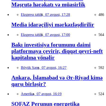
Məşrutə hərəkatı və müasirlik
Ekspress təhlil,
07 avqust, 17:28
486
Media idarəçiliyi mərkəzləşdirilir
Ekspress təhlil,
07 avqust, 17:00
564
Bakı investisiya forumunu daimi
platformaya çevirir, diqqət qeyri-neft
kapitalına yönəlir
Böyük Şərq,
07 avqust, 16:27
592
Ankara, İslamabad və Ər-Riyad kimə
qarşı birləşir?
Amerika,
07 avqust, 16:19
524
SOFAZ Perunun energetika