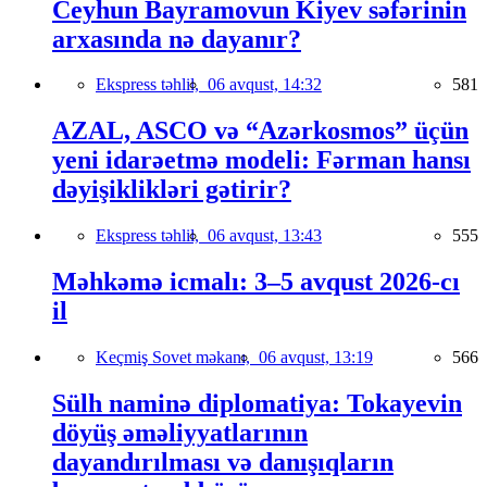
Ceyhun Bayramovun Kiyev səfərinin
arxasında nə dayanır?
Ekspress təhlil,
06 avqust, 14:32
581
AZAL, ASCO və “Azərkosmos” üçün
yeni idarəetmə modeli: Fərman hansı
dəyişiklikləri gətirir?
Ekspress təhlil,
06 avqust, 13:43
555
Məhkəmə icmalı: 3–5 avqust 2026-cı
il
Keçmiş Sovet məkanı,
06 avqust, 13:19
566
Sülh naminə diplomatiya: Tokayevin
döyüş əməliyyatlarının
dayandırılması və danışıqların