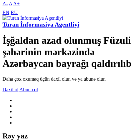
A-
A
A+
EN
RU
Turan İnformasiya Agentliyi
İşğaldan azad olunmuş Füzuli
şəhərinin mərkəzində
Azərbaycan bayrağı qaldırılıb
Daha çox oxumaq üçün daxil olun və ya abunə olun
Daxil ol
Abunə ol
Rəy yaz