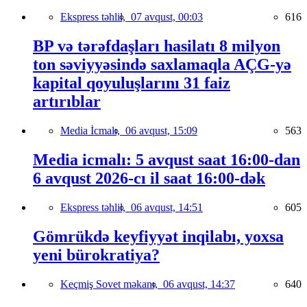
Ekspress təhlil,
07 avqust, 00:03
616
BP və tərəfdaşları hasilatı 8 milyon
ton səviyyəsində saxlamaqla AÇG-yə
kapital qoyuluşlarını 31 faiz
artırıblar
Media İcmalı,
06 avqust, 15:09
563
Media icmalı: 5 avqust saat 16:00-dan
6 avqust 2026-cı il saat 16:00-dək
Ekspress təhlil,
06 avqust, 14:51
605
Gömrükdə keyfiyyət inqilabı, yoxsa
yeni bürokratiya?
Keçmiş Sovet məkanı,
06 avqust, 14:37
640