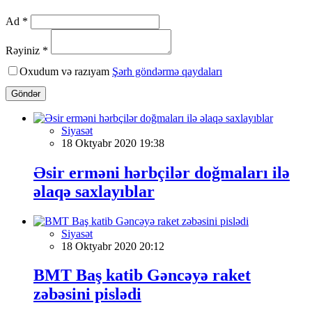
Ad *
Rəyiniz *
Oxudum və razıyam
Şərh göndərmə qaydaları
Göndər
Siyasət
18 Oktyabr 2020 19:38
Əsir erməni hərbçilər doğmaları ilə
əlaqə saxlayıblar
Siyasət
18 Oktyabr 2020 20:12
BMT Baş katib Gəncəyə raket
zəbəsini pislədi