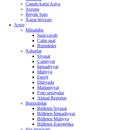
Cənub-Şərqi Asiya
Avropa
Böyük Şərq
Xəzər hövzəsi
Arxiv
Müsahibə
Sual-cavab
Çətin sual
Bizimkiler
Xəbərlər
Siyasət
Cəmiyyət
İqtisadiyyat
Maliyyə
Enerji
Dünyada
Mədəniyyət
Foto sessiyalar
Aktual Reportaj
Buraxılışlar
Bülleten Siyasət
Bülleten İqtisadiyyat
Bülleten Maliyyə
Bülleten Energetika
Söz istəyirəm