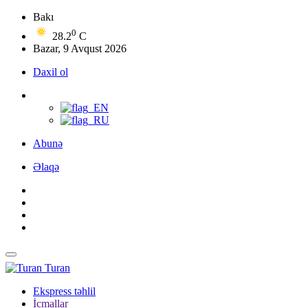
Bakı
0
28.2
C
Bazar, 9 Avqust 2026
Daxil ol
Abunə
Əlaqə
Turan
Ekspress təhlil
İcmallar