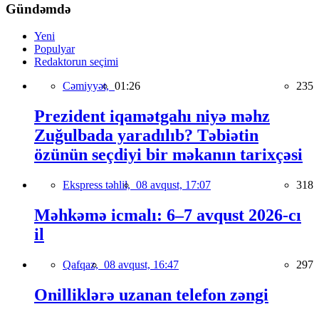
Gündəmdə
Yeni
Populyar
Redaktorun seçimi
Cəmiyyət,
01:26
235
Prezident iqamətgahı niyə məhz
Zuğulbada yaradılıb? Təbiətin
özünün seçdiyi bir məkanın tarixçəsi
Ekspress təhlil,
08 avqust, 17:07
318
Məhkəmə icmalı: 6–7 avqust 2026-cı
il
Qafqaz,
08 avqust, 16:47
297
Onilliklərə uzanan telefon zəngi