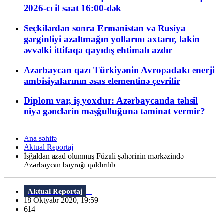
2026-cı il saat 16:00-dək
Seçkilərdən sonra Ermənistan və Rusiya
gərginliyi azaltmağın yollarını axtarır, lakin
əvvəlki ittifaqa qayıdış ehtimalı azdır
Azərbaycan qazı Türkiyənin Avropadakı enerji
ambisiyalarının əsas elementinə çevrilir
Diplom var, iş yoxdur: Azərbaycanda təhsil
niyə gənclərin məşğulluğuna təminat vermir?
Ana səhifə
Aktual Reportaj
İşğaldan azad olunmuş Füzuli şəhərinin mərkəzində
Azərbaycan bayrağı qaldırılıb
Aktual Reportaj
18 Oktyabr 2020, 19:59
614