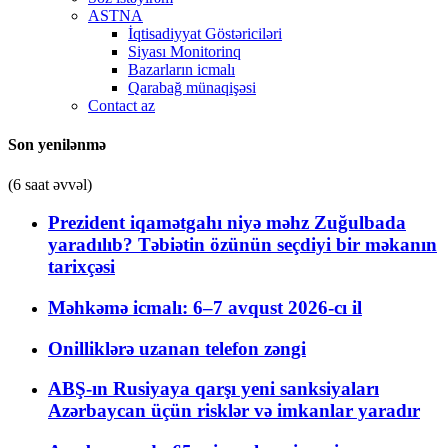
ASTNA
İqtisadiyyat Göstəriciləri
Siyası Monitorinq
Bazarların icmalı
Qarabağ münaqişəsi
Contact az
Son yenilənmə
(6 saat əvvəl)
Prezident iqamətgahı niyə məhz Zuğulbada
yaradılıb? Təbiətin özünün seçdiyi bir məkanın
tarixçəsi
Məhkəmə icmalı: 6–7 avqust 2026-cı il
Onilliklərə uzanan telefon zəngi
ABŞ-ın Rusiyaya qarşı yeni sanksiyaları
Azərbaycan üçün risklər və imkanlar yaradır