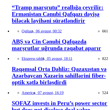
“Tramp marşrutu” reallığa çevrilir:
Ermənistan Cənubi Qafqazı dəyişə
biləcək layihəni sürətləndirir
Qafqaz,
06 avqust, 00:32
661
ABŞ və Çin Cənubi Qafqazda
marşrutlar uğrunda rəqabət aparır
Ekspress təhlil,
05 avqust, 18:11
822
Rəqəmsal Orta Dəhliz: Qazaxıstan və
Azərbaycan Xəzərin sahillərini fiber-
optik xətlə birləşdirdi
America,
07 avqust, 16:19
524
SOFAZ invests in Peru’s power sector
but does not disclose deal value