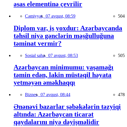
əsas elementinə çevrilir
Cəmiyyət,
07 avqust, 08:59
504
Diplom var, iş yoxdur: Azərbaycanda
təhsil niyə gənclərin məşğulluğuna
təminat vermir?
Sosial sahə,
07 avqust, 08:53
505
Azərbaycan minimumu: yaşamağı
təmin edən, lakin müstəqil həyata
yetməyən əməkhaqqı
Biznes,
07 avqust, 08:44
478
Ənənəvi bazarlar şəbəkələrin təzyiqi
altında: Azərbaycan ticarət
qaydalarını niyə dəyişməlidir