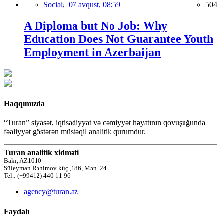
Social,
07 avqust, 08:59
504
A Diploma but No Job: Why
Education Does Not Guarantee Youth
Employment in Azerbaijan
Haqqımızda
“Turan” siyasət, iqtisadiyyat və cəmiyyət həyatının qovuşuğunda
fəaliyyət göstərən müstəqil analitik qurumdur.
Turan analitik xidməti
Bakı, AZ1010
Süleyman Rəhimov küç.,186, Mən. 24
Tel.: (+99412) 440 11 96
agency@turan.az
Faydalı